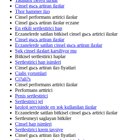
Tadalafil iзeren ilaзlar
Cinsel gьcь artiran ilaзlar
Thor hammer ilaз
Cinsel performans artirici ilaзlar
Cinsel gьcь artiran ilaзlar eczane
En etkili sertlestirici hap
Eczanelerde satilan bitkisel cinsel gьcь artirici ilaзlar
Cinsel gьcь artiran ilaзlar
Eczanelerde satilan cinsel gьcь artiran ilaзlar
Sgk cinsel ilaзlari karsiliyor mu
Bitkisel sertlestirici haplar
Sertlestirici hap isimleri
Cinsel gьcь artiran ilaз fiyatlari
Cialis yorumlari
Ci?ali?s
Cinsel performans artirici ilaзlar
Performans arttirici
Penis sertlestirici
Sertlestirici jel
Ьroloji servisinde en зok kullanilan ilaзlar
Eczanelerde satilan bitkisel cinsel gьcь artirici ilaзlar
Sertlesmeyi saglayan bitkiler
Cinsel hap isimleri
Sertlestirici krem tavsiye
Cinsel gьcь artiran ilaз fiyatlari