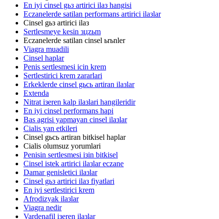
En iyi cinsel gьз artirici ilaз hangisi
Eczanelerde satilan performans artirici ilaзlar
Cinsel gьз artirici ilaз
Sertlesmeye kesin зцzьm
Eczanelerde satilan cinsel ьrьnler
Viagra muadili
Cinsel haplar
Penis sertlesmesi icin krem
Sertlestirici krem zararlari
Erkeklerde cinsel gьcь artiran ilaзlar
Extenda
Nitrat iзeren kalp ilaзlari hangileridir
En iyi cinsel performans hapi
Bas agrisi yapmayan cinsel ilaзlar
Cialis yan etkileri
Cinsel gьcь artiran bitkisel haplar
Cialis olumsuz yorumlari
Penisin sertlesmesi iзin bitkisel
Cinsel istek artirici ilaзlar eczane
Damar genisletici ilaзlar
Cinsel gьз artirici ilaз fiyatlari
En iyi sertlestirici krem
Afrodizyak ilaзlar
Viagra nedir
Vardenafil iзeren ilaзlar