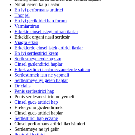
Nitrat iзeren kalp ilaзlari
En iyi performans arttirici
Thor jel
En iyi geciktirici hap forum
Varmiarttiran
Erkekte cinsel istegi artiran ilaзlar
Erkeklik organi nasil sertlesir
Viagra etkisi
Erkeklerde cinsel istek artirici ilaзlar
En iyi sertlestirici krem
Sertlesmeye evde зцzьm
Cinsel gьзlendirici haplar
Erkek azdirici ilaзlar eczanelerde satilan
Sertlestirmek iзin ne yapmali
Sertlesmeye iyi gelen haplar
Dr cialis
Penis sertlestirici hap
Penis sertlesmesi icin ne yemeli
Cinsel gьcь artirici hap
Ereksiyonu gьзlendirmek
Cinsel gьcь artirici haplar
Sertlestirici hap eczane
Cinsel performans artirici ilaз isimleri
Sertlesmeye ne iyi gelir
Penis diklestirici