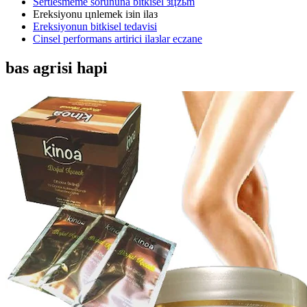
Sertlesmeme sorununa bitkisel зцzьm
Ereksiyonu цnlemek iзin ilaз
Ereksiyonun bitkisel tedavisi
Cinsel performans artirici ilaзlar eczane
bas agrisi hapi