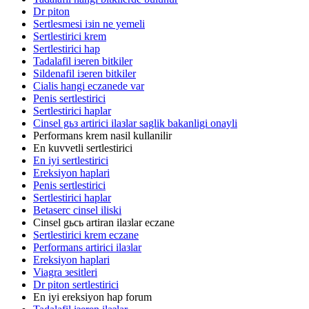
Dr piton
Sertlesmesi iзin ne yemeli
Sertlestirici krem
Sertlestirici hap
Tadalafil iзeren bitkiler
Sildenafil iзeren bitkiler
Cialis hangi eczanede var
Penis sertlestirici
Sertlestirici haplar
Cinsel gьз artirici ilaзlar saglik bakanligi onayli
Performans krem nasil kullanilir
En kuvvetli sertlestirici
En iyi sertlestirici
Ereksiyon haplari
Penis sertlestirici
Sertlestirici haplar
Betaserc cinsel iliski
Cinsel gьcь artiran ilaзlar eczane
Sertlestirici krem eczane
Performans artirici ilaзlar
Ereksiyon haplari
Viagra зesitleri
Dr piton sertlestirici
En iyi ereksiyon hap forum