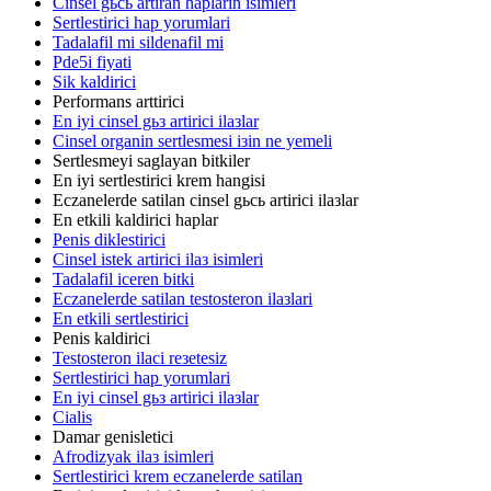
Cinsel gьcь artiran haplarin isimleri
Sertlestirici hap yorumlari
Tadalafil mi sildenafil mi
Pde5i fiyati
Sik kaldirici
Performans arttirici
En iyi cinsel gьз artirici ilaзlar
Cinsel organin sertlesmesi iзin ne yemeli
Sertlesmeyi saglayan bitkiler
En iyi sertlestirici krem hangisi
Eczanelerde satilan cinsel gьcь artirici ilaзlar
En etkili kaldirici haplar
Penis diklestirici
Cinsel istek artirici ilaз isimleri
Tadalafil iceren bitki
Eczanelerde satilan testosteron ilaзlari
En etkili sertlestirici
Penis kaldirici
Testosteron ilaci reзetesiz
Sertlestirici hap yorumlari
En iyi cinsel gьз artirici ilaзlar
Cialis
Damar genisletici
Afrodizyak ilaз isimleri
Sertlestirici krem eczanelerde satilan