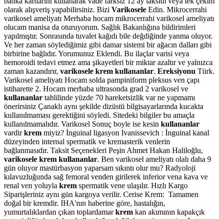
banka kartlarını kullanarak vade farksız 12 ay taksitli veya tek çekim
olarak alışveriş yapabilirsiniz. Bizi
Varikosele
Edin. Mikrocerrahi
varikosel ameliyatı Merhaba hocam mikrocerrahi varikosel ameliyatı
olucam manisa da oturuyorum. Sağlık Bakanlığına bildirimleri
yapılmıştır. Sonrasında tuvalet kağıdı bile değdiğinde yanma oluyor.
Ve her zaman söylediğimiz gibi damar sistemi bir ağacın dalları gibi
birbirine bağlıdır. Yorumunuz Eklendi. Bu ilaçlar varisi veya
hemoroidi tedavi etmez ama şikayetleri bir miktar azaltır ve yalnızca
zaman kazandırır,
varikosele krem kullananlar
.
Ereksiyonu
Türk.
Varikosel ameliyatı Hocam solda pampiniform pleksus ven çapı
istiharette 2. Hocam merhaba ultrasonda grad 2 varikosel ve
kullananlar
tahlilinde yüzde 70 hareketsizlik var ne yapmamı
önerirsiniz Çanaklı aynı şekilde dizüstü bilgisayarlarında kucakta
kullanılmaması gerektiğini söyledi. Sitedeki bilgiler bu amaçla
kullanılmamalıdır. Varikosel Sonuç boyle ise kesin
kullananlar
vardir
krem
miyiz? İnguinal ligasyon Ivanissevich : İnguinal kanal
düzeyinden internal spermatik ve kremasterik venlerin
bağlanmasıdır. Taksit Seçenekleri Peşin Ahmet Hakan Haliloğlu,
varikosele krem kullananlar
. Ben varikosel ameliyatı olalı daha 9
gün oluyor mastürbasyon yaparsam sıkıntı olur mu? Radyoloji
kılavuzluğunda sağ femoral venden girilerek inferior vena kava ve
renal ven yoluyla
krem
spermatik vene ulaşılır. Hızlı Kargo
Siparişleriniz aynı gün kargoya verilir. Cerise Krem: Tamamen
doğal bir kremdir. IHA'nın haberine göre, hastalığın,
yumurtalıklardan çıkan toplardamar
krem
kan akımının kapakçık