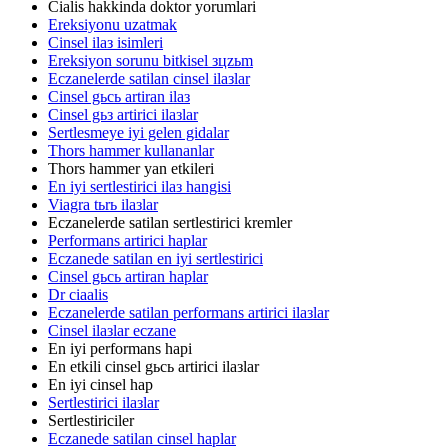
Cialis hakkinda doktor yorumlari
Ereksiyonu uzatmak
Cinsel ilaз isimleri
Ereksiyon sorunu bitkisel зцzьm
Eczanelerde satilan cinsel ilaзlar
Cinsel gьcь artiran ilaз
Cinsel gьз artirici ilaзlar
Sertlesmeye iyi gelen gidalar
Thors hammer kullananlar
Thors hammer yan etkileri
En iyi sertlestirici ilaз hangisi
Viagra tьrь ilaзlar
Eczanelerde satilan sertlestirici kremler
Performans artirici haplar
Eczanede satilan en iyi sertlestirici
Cinsel gьcь artiran haplar
Dr ciaalis
Eczanelerde satilan performans artirici ilaзlar
Cinsel ilaзlar eczane
En iyi performans hapi
En etkili cinsel gьcь artirici ilaзlar
En iyi cinsel hap
Sertlestirici ilaзlar
Sertlestiriciler
Eczanede satilan cinsel haplar