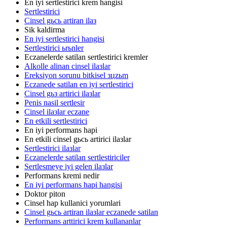
En iyi sertlestirici krem hangisi
Sertlestirici
Cinsel gьcь artiran ilaз
Sik kaldirma
En iyi sertlestirici hangisi
Sertlestirici ьrьnler
Eczanelerde satilan sertlestirici kremler
Alkolle alinan cinsel ilaзlar
Ereksiyon sorunu bitkisel зцzьm
Eczanede satilan en iyi sertlestirici
Cinsel gьз artirici ilaзlar
Penis nasil sertlesir
Cinsel ilaзlar eczane
En etkili sertlestirici
En iyi performans hapi
En etkili cinsel gьcь artirici ilaзlar
Sertlestirici ilaзlar
Eczanelerde satilan sertlestiriciler
Sertlesmeye iyi gelen ilaзlar
Performans kremi nedir
En iyi performans hapi hangisi
Doktor piton
Cinsel hap kullanici yorumlari
Cinsel gьcь artiran ilaзlar eczanede satilan
Performans arttirici krem kullananlar