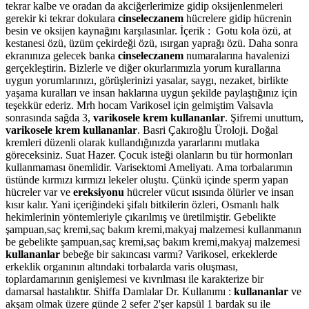
tekrar kalbe ve oradan da akciğerlerimize gidip oksijenlenmeleri
gerekir ki tekrar dokulara
cinseleczanem
hücrelere gidip hücrenin
besin ve oksijen kaynağını karşılasınlar. İçerik : Gotu kola özü, at
kestanesi özü, üzüm çekirdeği özü, ısırgan yaprağı özü. Daha sonra
ekranınıza gelecek banka
cinseleczanem
numaralarına havalenizi
gerçekleştirin. Bizlerle ve diğer okurlarımızla yorum kurallarına
uygun yorumlarınızı, görüşlerinizi yasalar, saygı, nezaket, birlikte
yaşama kuralları ve insan haklarına uygun şekilde paylaştığınız için
teşekkür ederiz. Mrh hocam Varikosel için gelmiştim Valsavla
sonrasında sağda 3,
varikosele krem kullananlar
. Şifremi unuttum,
varikosele krem kullananlar
. Basri Çakıroğlu Üroloji. Doğal
kremleri düzenli olarak kullandığınızda yararlarını mutlaka
göreceksiniz. Suat Hazer. Çocuk isteği olanların bu tür hormonları
kullanmaması önemlidir. Varisektomi Ameliyatı. Ama torbalarımın
üstünde kırmızı kırmızı lekeler oluştu. Çünkü içinde sperm yapan
hücreler var ve
ereksiyonu
hücreler vücut ısısında ölürler ve insan
kısır kalır. Yani içeriğindeki şifalı bitkilerin özleri, Osmanlı halk
hekimlerinin yöntemleriyle çıkarılmış ve üretilmiştir. Gebelikte
şampuan,saç kremi,saç bakım kremi,makyaj malzemesi kullanmanın
be gebelikte şampuan,saç kremi,saç bakım kremi,makyaj malzemesi
kullananlar
bebeğe bir sakıncası varmı? Varikosel, erkeklerde
erkeklik organının altındaki torbalarda varis oluşması,
toplardamarının genişlemesi ve kıvrılması ile karakterize bir
damarsal hastalıktır. Shiffa Damlalar Dr. Kullanımı :
kullananlar
ve
akşam olmak üzere günde 2 sefer 2'şer kapsül 1 bardak su ile