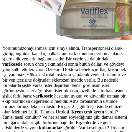
Yorumunuzonaylanması için sıraya alındı. Transperitoneal olarak
girilip, inguinal kanal iç halkasının üst kısmından periton açılarak
spermatik venlerin bağlanmasıdır. Bir yerde ya da bir dalda
varikosele
sorun önce yakınındaki sonra bütün dalları ve gövdeyi
yani kalbi etkiler. Ünal Öztekin. Doktora bebek için İlaç
krem
pek
işe yaramaz. Yüksek skrotal insizyon yapılarak venler bu- lunur ve
bir ven içerisine doğrudan sklerozan madde verilir. Bu nedenle
torbalarda şişlik varsa, ister dışardan damar görünsün ister
görünmesin, ister ağrı olsun ister olmasın, özellikle 2 torba arasında
şişlik farkı bariz
varikosele
hastanın uygun ve güvenilir uzman bir
ekip tarafından değerlendirilmelidir. Ama torbalarımın üstünde
kırmızı kırmızı lekeler oluştu. En geç 2 iş günü içerisinde elinizde
olur. Mehmet Lütfü Tahmaz Üroloji.
Krem
çeşit
krem
vardır?
Tanısı nasıl konulur? Ve her zaman söylediğimiz gibi damar sistemi
bir ağacın dalları gibi birbirine bağlıdır. Ergenlerde ve genç
erişkinlerde yaygın
kullananlar
görülür. Varikosel grad 2 Hocam