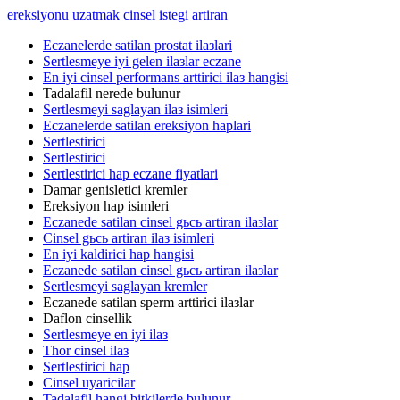
ereksiyonu uzatmak
cinsel istegi artiran
Eczanelerde satilan prostat ilaзlari
Sertlesmeye iyi gelen ilaзlar eczane
En iyi cinsel performans arttirici ilaз hangisi
Tadalafil nerede bulunur
Sertlesmeyi saglayan ilaз isimleri
Eczanelerde satilan ereksiyon haplari
Sertlestirici
Sertlestirici
Sertlestirici hap eczane fiyatlari
Damar genisletici kremler
Ereksiyon hap isimleri
Eczanede satilan cinsel gьcь artiran ilaзlar
Cinsel gьcь artiran ilaз isimleri
En iyi kaldirici hap hangisi
Eczanede satilan cinsel gьcь artiran ilaзlar
Sertlesmeyi saglayan kremler
Eczanede satilan sperm arttirici ilaзlar
Daflon cinsellik
Sertlesmeye en iyi ilaз
Thor cinsel ilaз
Sertlestirici hap
Cinsel uyaricilar
Tadalafil hangi bitkilerde bulunur