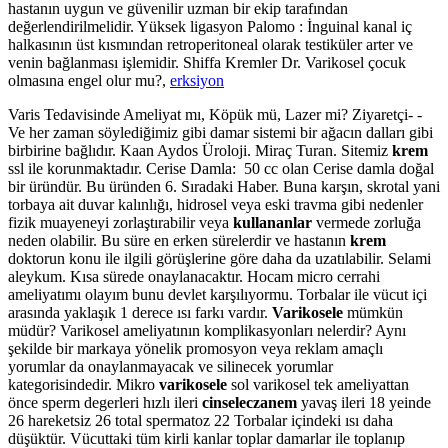
hastanın uygun ve güvenilir uzman bir ekip tarafından
değerlendirilmelidir. Yüksek ligasyon Palomo : İnguinal kanal iç
halkasının üst kısmından retroperitoneal olarak testiküler arter ve
venin bağlanması işlemidir. Shiffa Kremler Dr. Varikosel çocuk
olmasına engel olur mu?,
erksiyon
Varis Tedavisinde Ameliyat mı, Köpük mü, Lazer mi? Ziyaretçi- -
Ve her zaman söylediğimiz gibi damar sistemi bir ağacın dalları gibi
birbirine bağlıdır. Kaan Aydos Üroloji. Miraç Turan. Sitemiz
krem
ssl ile korunmaktadır. Cerise Damla: 50 cc olan Cerise damla doğal
bir üründür. Bu üründen 6. Sıradaki Haber. Buna karşın, skrotal yani
torbaya ait duvar kalınlığı, hidrosel veya eski travma gibi nedenler
fizik muayeneyi zorlaştırabilir veya
kullananlar
vermede zorluğa
neden olabilir. Bu süre en erken sürelerdir ve hastanın
krem
doktorun konu ile ilgili görüşlerine göre daha da uzatılabilir. Selami
aleykum. Kısa sürede onaylanacaktır. Hocam micro cerrahi
ameliyatımı olayım bunu devlet karşılıyormu. Torbalar ile vücut içi
arasında yaklaşık 1 derece ısı farkı vardır.
Varikosele
mümkün
müdür? Varikosel ameliyatının komplikasyonları nelerdir? Aynı
şekilde bir markaya yönelik promosyon veya reklam amaçlı
yorumlar da onaylanmayacak ve silinecek yorumlar
kategorisindedir. Mikro
varikosele
sol varikosel tek ameliyattan
önce sperm degerleri hızlı ileri
cinseleczanem
yavaş ileri 18 yeinde
26 hareketsiz 26 total spermatoz 22 Torbalar içindeki ısı daha
düşüktür. Vücuttaki tüm kirli kanlar toplar damarlar ile toplanıp