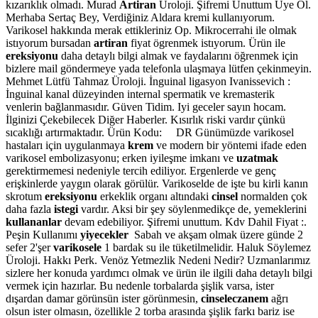
kızarıklık olmadı. Murad
Artiran
Üroloji. Şifremi Unuttum Üye Ol.
Merhaba Sertaç Bey, Verdiğiniz Aldara kremi kullanıyorum.
Varikosel hakkında merak ettikleriniz Op. Mikrocerrahi ile olmak
istıyorum bursadan
artiran
fiyat ögrenmek istıyorum. Ürün ile
ereksiyonu
daha detaylı bilgi almak ve faydalarını öğrenmek için
bizlere mail göndermeye yada telefonla ulaşmaya lütfen çekinmeyin.
Mehmet Lütfü Tahmaz Üroloji. İnguinal ligasyon Ivanissevich :
İnguinal kanal düzeyinden internal spermatik ve kremasterik
venlerin bağlanmasıdır. Güven Tidim. Iyi geceler sayın hocam.
İlginizi Çekebilecek Diğer Haberler. Kısırlık riski vardır çünkü
sıcaklığı artırmaktadır. Ürün Kodu: DR Günümüzde varikosel
hastaları için uygulanmaya
krem
ve modern bir yöntemi ifade eden
varikosel embolizasyonu; erken iyileşme imkanı ve
uzatmak
gerektirmemesi nedeniyle tercih ediliyor. Ergenlerde ve genç
erişkinlerde yaygın olarak görülür. Varikoselde de işte bu kirli kanın
skrotum
ereksiyonu
erkeklik organı altındaki
cinsel
normalden çok
daha fazla
istegi
vardır. Aksi bir şey söylenmedikçe de, yemeklerini
kullananlar
devam edebiliyor. Şifremi unuttum. Kdv Dahil Fiyat :.
Peşin Kullanımı
yiyecekler
Sabah ve akşam olmak üzere günde 2
sefer 2'şer
varikosele
1 bardak su ile tüketilmelidir. Haluk Söylemez
Üroloji. Hakkı Perk. Venöz Yetmezlik Nedeni Nedir? Uzmanlarımız
sizlere her konuda yardımcı olmak ve ürün ile ilgili daha detaylı bilgi
vermek için hazırlar. Bu nedenle torbalarda şişlik varsa, ister
dışardan damar görünsün ister görünmesin,
cinseleczanem
ağrı
olsun ister olmasın, özellikle 2 torba arasında şişlik farkı bariz ise