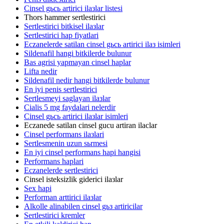
Cinsel gьcь artirici ilaзlar listesi
Thors hammer sertlestirici
Sertlestirici bitkisel ilaзlar
Sertlestirici hap fiyatlari
Eczanelerde satilan cinsel gьcь artirici ilaз isimleri
Sildenafil hangi bitkilerde bulunur
Bas agrisi yapmayan cinsel haplar
Lifta nedir
Sildenafil nedir hangi bitkilerde bulunur
En iyi penis sertlestirici
Sertlesmeyi saglayan ilaзlar
Cialis 5 mg faydalari nelerdir
Cinsel gьcь artirici ilaзlar isimleri
Eczanede satilan cinsel gucu artiran ilaclar
Cinsel performans ilaзlari
Sertlesmenin uzun sьrmesi
En iyi cinsel performans hapi hangisi
Performans haplari
Eczanelerde sertlestirici
Cinsel isteksizlik giderici ilaзlar
Sex hapi
Performan arttirici ilaзlar
Alkolle alinabilen cinsel gьз artiricilar
Sertlestirici kremler