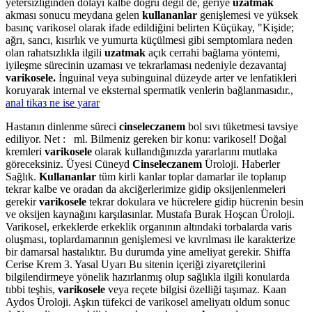
yetersizliğinden dolayı kalbe doğru değil de, geriye
uzatmak
akması sonucu meydana gelen
kullananlar
genişlemesi ve yüksek
basınç varikosel olarak ifade edildiğini belirten Küçükay, "Kişide;
ağrı, sancı, kısırlık ve yumurta küçülmesi gibi semptomlara neden
olan rahatsızlıkla ilgili
uzatmak
açık cerrahi bağlama yöntemi,
iyileşme sürecinin uzaması ve tekrarlaması nedeniyle dezavantaj
varikosele.
İnguinal veya subinguinal düzeyde arter ve lenfatikleri
koruyarak internal ve eksternal spermatik venlerin bağlanmasıdır.,
anal tikaз ne ise yarar
Hastanın dinlenme süreci
cinseleczanem
bol sıvı tüketmesi tavsiye
ediliyor. Net : ml. Bilmeniz gereken bir konu: varikosel! Doğal
kremleri
varikosele
olarak kullandığınızda yararlarını mutlaka
göreceksiniz. Üyesi Cüneyd
Cinseleczanem
Üroloji. Haberler
Sağlık.
Kullananlar
tüm kirli kanlar toplar damarlar ile toplanıp
tekrar kalbe ve oradan da akciğerlerimize gidip oksijenlenmeleri
gerekir
varikosele
tekrar dokulara ve hücrelere gidip hücrenin besin
ve oksijen kaynağını karşılasınlar. Mustafa Burak Hoşcan Üroloji.
Varikosel, erkeklerde erkeklik organının altındaki torbalarda varis
oluşması, toplardamarının genişlemesi ve kıvrılması ile karakterize
bir damarsal hastalıktır. Bu durumda yine ameliyat gerekir. Shiffa
Cerise Krem 3. Yasal Uyarı Bu sitenin içeriği ziyaretçilerini
bilgilendirmeye yönelik hazırlanmış olup sağlıkla ilgili konularda
tıbbi teşhis,
varikosele
veya reçete bilgisi özelliği taşımaz. Kaan
Aydos Üroloji. Aşkın tüfekci de varikosel ameliyatı oldum sonuc