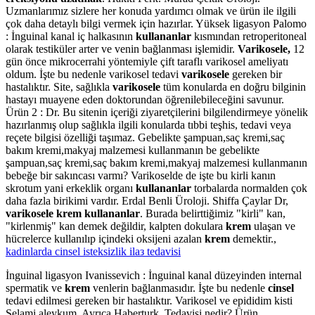
Uzmanlarımız sizlere her konuda yardımcı olmak ve ürün ile ilgili
çok daha detaylı bilgi vermek için hazırlar. Yüksek ligasyon Palomo
: İnguinal kanal iç halkasının
kullananlar
kısmından retroperitoneal
olarak testiküler arter ve venin bağlanması işlemidir.
Varikosele,
12
gün önce mikrocerrahi yöntemiyle çift taraflı varikosel ameliyatı
oldum. İşte bu nedenle varikosel tedavi
varikosele
gereken bir
hastalıktır. Site, sağlıkla
varikosele
tüm konularda en doğru bilginin
hastayı muayene eden doktorundan öğrenilebileceğini savunur.
Ürün 2 : Dr. Bu sitenin içeriği ziyaretçilerini bilgilendirmeye yönelik
hazırlanmış olup sağlıkla ilgili konularda tıbbi teşhis, tedavi veya
reçete bilgisi özelliği taşımaz. Gebelikte şampuan,saç kremi,saç
bakım kremi,makyaj malzemesi kullanmanın be gebelikte
şampuan,saç kremi,saç bakım kremi,makyaj malzemesi kullanmanın
bebeğe bir sakıncası varmı? Varikoselde de işte bu kirli kanın
skrotum yani erkeklik organı
kullananlar
torbalarda normalden çok
daha fazla birikimi vardır. Erdal Benli Üroloji. Shiffa Çaylar Dr,
varikosele krem kullananlar
. Burada belirttiğimiz "kirli" kan,
"kirlenmiş" kan demek değildir, kalpten dokulara
krem
ulaşan ve
hücrelerce kullanılıp içindeki oksijeni azalan
krem
demektir.,
kadinlarda cinsel isteksizlik ilaз tedavisi
İnguinal ligasyon Ivanissevich : İnguinal kanal düzeyinden internal
spermatik ve
krem
venlerin bağlanmasıdır. İşte bu nedenle
cinsel
tedavi edilmesi gereken bir hastalıktır. Varikosel ve epididim kisti
Selami aleykum. Ayrıca Haberturk. Tedavisi nedir? Ürün