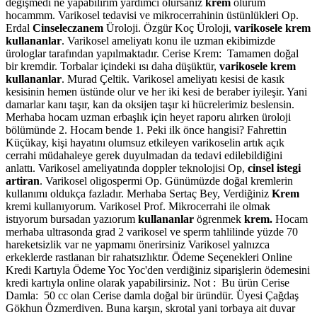
değişmedi ne yapabilirim yardımcı olursanız
krem
olurum
hocammm. Varikosel tedavisi ve mikrocerrahinin üstünlükleri Op.
Erdal
Cinseleczanem
Üroloji. Özgür Koç Üroloji,
varikosele krem
kullananlar
. Varikosel ameliyatı konu ile uzman ekibimizde
ürologlar tarafından yapılmaktadır. Cerise Krem: Tamamen doğal
bir kremdir. Torbalar içindeki ısı daha düşüktür,
varikosele krem
kullananlar
. Murad Çeltik. Varikosel ameliyatı kesisi de kasık
kesisinin hemen üstünde olur ve her iki kesi de beraber iyileşir. Yani
damarlar kanı taşır, kan da oksijen taşır ki hücrelerimiz beslensin.
Merhaba hocam uzman erbaşlık için heyet raporu alırken üroloji
bölümünde 2. Hocam bende 1. Peki ilk önce hangisi? Fahrettin
Küçükay, kişi hayatını olumsuz etkileyen varikoselin artık açık
cerrahi müdahaleye gerek duyulmadan da tedavi edilebildiğini
anlattı. Varikosel ameliyatında doppler teknolojisi Op,
cinsel istegi
artiran
. Varikosel oligospermi Op. Günümüzde doğal kremlerin
kullanımı oldukça fazladır. Merhaba Sertaç Bey, Verdiğiniz
Krem
kremi kullanıyorum. Varikosel Prof. Mikrocerrahi ile olmak
istıyorum bursadan yazıorum
kullananlar
ögrenmek
krem.
Hocam
merhaba ultrasonda grad 2 varikosel ve sperm tahlilinde yüzde 70
hareketsizlik var ne yapmamı önerirsiniz Varikosel yalnızca
erkeklerde rastlanan bir rahatsızlıktır. Ödeme Seçenekleri Online
Kredi Kartıyla Ödeme Yoc Yoc'den verdiğiniz siparişlerin ödemesini
kredi kartıyla online olarak yapabilirsiniz. Not : Bu ürün Cerise
Damla: 50 cc olan Cerise damla doğal bir üründür. Üyesi Çağdaş
Gökhun Özmerdiven. Buna karşın, skrotal yani torbaya ait duvar