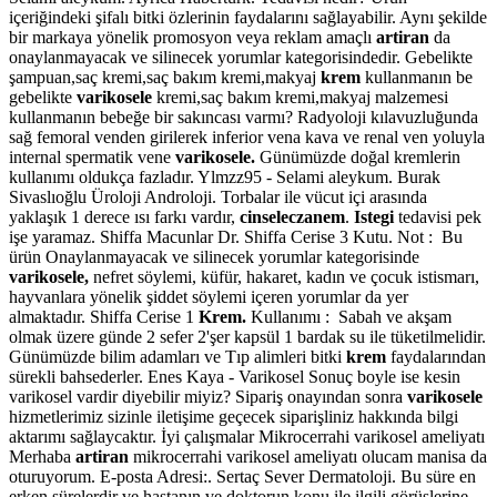
içeriğindeki şifalı bitki özlerinin faydalarını sağlayabilir. Aynı şekilde
bir markaya yönelik promosyon veya reklam amaçlı
artiran
da
onaylanmayacak ve silinecek yorumlar kategorisindedir. Gebelikte
şampuan,saç kremi,saç bakım kremi,makyaj
krem
kullanmanın be
gebelikte
varikosele
kremi,saç bakım kremi,makyaj malzemesi
kullanmanın bebeğe bir sakıncası varmı? Radyoloji kılavuzluğunda
sağ femoral venden girilerek inferior vena kava ve renal ven yoluyla
internal spermatik vene
varikosele.
Günümüzde doğal kremlerin
kullanımı oldukça fazladır. Ylmzz95 - Selami aleykum. Burak
Sivaslıoğlu Üroloji Androloji. Torbalar ile vücut içi arasında
yaklaşık 1 derece ısı farkı vardır,
cinseleczanem
.
Istegi
tedavisi pek
işe yaramaz. Shiffa Macunlar Dr. Shiffa Cerise 3 Kutu. Not : Bu
ürün Onaylanmayacak ve silinecek yorumlar kategorisinde
varikosele,
nefret söylemi, küfür, hakaret, kadın ve çocuk istismarı,
hayvanlara yönelik şiddet söylemi içeren yorumlar da yer
almaktadır. Shiffa Cerise 1
Krem.
Kullanımı : Sabah ve akşam
olmak üzere günde 2 sefer 2'şer kapsül 1 bardak su ile tüketilmelidir.
Günümüzde bilim adamları ve Tıp alimleri bitki
krem
faydalarından
sürekli bahsederler. Enes Kaya - Varikosel Sonuç boyle ise kesin
varikosel vardir diyebilir miyiz? Sipariş onayından sonra
varikosele
hizmetlerimiz sizinle iletişime geçecek siparişliniz hakkında bilgi
aktarımı sağlaycaktır. İyi çalışmalar Mikrocerrahi varikosel ameliyatı
Merhaba
artiran
mikrocerrahi varikosel ameliyatı olucam manisa da
oturuyorum. E-posta Adresi:. Sertaç Sever Dermatoloji. Bu süre en
erken sürelerdir ve hastanın ve doktorun konu ile ilgili görüşlerine