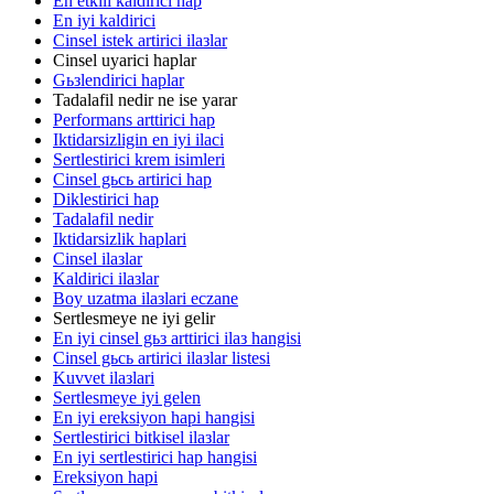
En etkili kaldirici hap
En iyi kaldirici
Cinsel istek artirici ilaзlar
Cinsel uyarici haplar
Gьзlendirici haplar
Tadalafil nedir ne ise yarar
Performans arttirici hap
Iktidarsizligin en iyi ilaci
Sertlestirici krem isimleri
Cinsel gьcь artirici hap
Diklestirici hap
Tadalafil nedir
Iktidarsizlik haplari
Cinsel ilaзlar
Kaldirici ilaзlar
Boy uzatma ilaзlari eczane
Sertlesmeye ne iyi gelir
En iyi cinsel gьз arttirici ilaз hangisi
Cinsel gьcь artirici ilaзlar listesi
Kuvvet ilaзlari
Sertlesmeye iyi gelen
En iyi ereksiyon hapi hangisi
Sertlestirici bitkisel ilaзlar
En iyi sertlestirici hap hangisi
Ereksiyon hapi