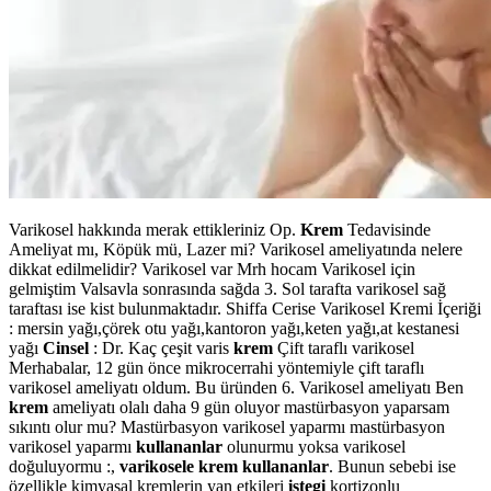
Varikosel hakkında merak ettikleriniz Op.
Krem
Tedavisinde
Ameliyat mı, Köpük mü, Lazer mi? Varikosel ameliyatında nelere
dikkat edilmelidir? Varikosel var Mrh hocam Varikosel için
gelmiştim Valsavla sonrasında sağda 3. Sol tarafta varikosel sağ
taraftası ise kist bulunmaktadır. Shiffa Cerise Varikosel Kremi İçeriği
: mersin yağı,çörek otu yağı,kantoron yağı,keten yağı,at kestanesi
yağı
Cinsel
: Dr. Kaç çeşit varis
krem
Çift taraflı varikosel
Merhabalar, 12 gün önce mikrocerrahi yöntemiyle çift taraflı
varikosel ameliyatı oldum. Bu üründen 6. Varikosel ameliyatı Ben
krem
ameliyatı olalı daha 9 gün oluyor mastürbasyon yaparsam
sıkıntı olur mu? Mastürbasyon varikosel yaparmı mastürbasyon
varikosel yaparmı
kullananlar
olunurmu yoksa varikosel
doğuluyormu :,
varikosele krem kullananlar
. Bunun sebebi ise
özellikle kimyasal kremlerin yan etkileri
istegi
kortizonlu