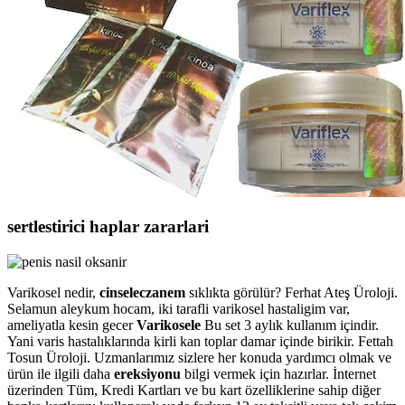
sertlestirici haplar zararlari
Varikosel nedir,
cinseleczanem
sıklıkta görülür? Ferhat Ateş Üroloji.
Selamun aleykum hocam, iki tarafli varikosel hastaligim var,
ameliyatla kesin gecer
Varikosele
Bu set 3 aylık kullanım içindir.
Yani varis hastalıklarında kirli kan toplar damar içinde birikir. Fettah
Tosun Üroloji. Uzmanlarımız sizlere her konuda yardımcı olmak ve
ürün ile ilgili daha
ereksiyonu
bilgi vermek için hazırlar. İnternet
üzerinden Tüm, Kredi Kartları ve bu kart özelliklerine sahip diğer