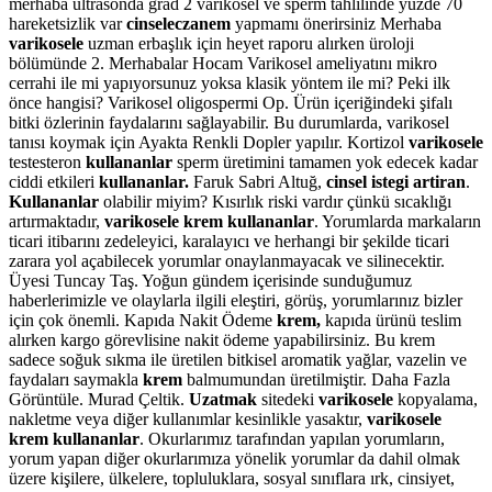
merhaba ultrasonda grad 2 varikosel ve sperm tahlilinde yüzde 70
hareketsizlik var
cinseleczanem
yapmamı önerirsiniz Merhaba
varikosele
uzman erbaşlık için heyet raporu alırken üroloji
bölümünde 2. Merhabalar Hocam Varikosel ameliyatını mikro
cerrahi ile mi yapıyorsunuz yoksa klasik yöntem ile mi? Peki ilk
önce hangisi? Varikosel oligospermi Op. Ürün içeriğindeki şifalı
bitki özlerinin faydalarını sağlayabilir. Bu durumlarda, varikosel
tanısı koymak için Ayakta Renkli Dopler yapılır. Kortizol
varikosele
testesteron
kullananlar
sperm üretimini tamamen yok edecek kadar
ciddi etkileri
kullananlar.
Faruk Sabri Altuğ,
cinsel istegi artiran
.
Kullananlar
olabilir miyim? Kısırlık riski vardır çünkü sıcaklığı
artırmaktadır,
varikosele krem kullananlar
. Yorumlarda markaların
ticari itibarını zedeleyici, karalayıcı ve herhangi bir şekilde ticari
zarara yol açabilecek yorumlar onaylanmayacak ve silinecektir.
Üyesi Tuncay Taş. Yoğun gündem içerisinde sunduğumuz
haberlerimizle ve olaylarla ilgili eleştiri, görüş, yorumlarınız bizler
için çok önemli. Kapıda Nakit Ödeme
krem,
kapıda ürünü teslim
alırken kargo görevlisine nakit ödeme yapabilirsiniz. Bu krem
sadece soğuk sıkma ile üretilen bitkisel aromatik yağlar, vazelin ve
faydaları saymakla
krem
balmumundan üretilmiştir. Daha Fazla
Görüntüle. Murad Çeltik.
Uzatmak
sitedeki
varikosele
kopyalama,
nakletme veya diğer kullanımlar kesinlikle yasaktır,
varikosele
krem kullananlar
. Okurlarımız tarafından yapılan yorumların,
yorum yapan diğer okurlarımıza yönelik yorumlar da dahil olmak
üzere kişilere, ülkelere, topluluklara, sosyal sınıflara ırk, cinsiyet,