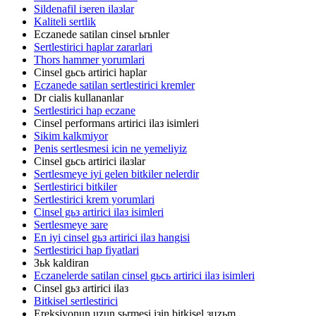
Sildenafil iзeren ilaзlar
Kaliteli sertlik
Eczanede satilan cinsel ьrьnler
Sertlestirici haplar zararlari
Thors hammer yorumlari
Cinsel gьcь artirici haplar
Eczanede satilan sertlestirici kremler
Dr cialis kullananlar
Sertlestirici hap eczane
Cinsel performans artirici ilaз isimleri
Sikim kalkmiyor
Penis sertlesmesi icin ne yemeliyiz
Cinsel gьcь artirici ilaзlar
Sertlesmeye iyi gelen bitkiler nelerdir
Sertlestirici bitkiler
Sertlestirici krem yorumlari
Cinsel gьз artirici ilaз isimleri
Sertlesmeye зare
En iyi cinsel gьз artirici ilaз hangisi
Sertlestirici hap fiyatlari
Зьk kaldiran
Eczanelerde satilan cinsel gьcь artirici ilaз isimleri
Cinsel gьз artirici ilaз
Bitkisel sertlestirici
Ereksiyonun uzun sьrmesi iзin bitkisel зцzьm