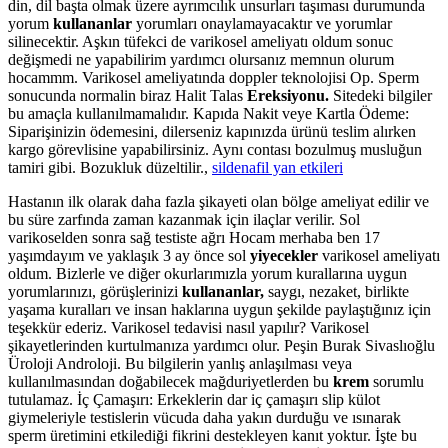
din, dil başta olmak üzere ayrımcılık unsurları taşıması durumunda
yorum
kullananlar
yorumları onaylamayacaktır ve yorumlar
silinecektir. Aşkın tüfekci de varikosel ameliyatı oldum sonuc
değişmedi ne yapabilirim yardımcı olursanız memnun olurum
hocammm. Varikosel ameliyatında doppler teknolojisi Op. Sperm
sonucunda normalin biraz Halit Talas
Ereksiyonu.
Sitedeki bilgiler
bu amaçla kullanılmamalıdır. Kapıda Nakit veye Kartla Ödeme:
Siparişinizin ödemesini, dilerseniz kapınızda ürünü teslim alırken
kargo görevlisine yapabilirsiniz. Aynı contası bozulmuş musluğun
tamiri gibi. Bozukluk düzeltilir.,
sildenafil yan etkileri
Hastanın ilk olarak daha fazla şikayeti olan bölge ameliyat edilir ve
bu süre zarfında zaman kazanmak için ilaçlar verilir. Sol
varikoselden sonra sağ testiste ağrı Hocam merhaba ben 17
yaşımdayım ve yaklaşık 3 ay önce sol
yiyecekler
varikosel ameliyatı
oldum. Bizlerle ve diğer okurlarımızla yorum kurallarına uygun
yorumlarınızı, görüşlerinizi
kullananlar,
saygı, nezaket, birlikte
yaşama kuralları ve insan haklarına uygun şekilde paylaştığınız için
teşekkür ederiz. Varikosel tedavisi nasıl yapılır? Varikosel
şikayetlerinden kurtulmanıza yardımcı olur. Peşin Burak Sivaslıoğlu
Üroloji Androloji. Bu bilgilerin yanlış anlaşılması veya
kullanılmasından doğabilecek mağduriyetlerden bu
krem
sorumlu
tutulamaz. İç Çamaşırı: Erkeklerin dar iç çamaşırı slip külot
giymeleriyle testislerin vücuda daha yakın durduğu ve ısınarak
sperm üretimini etkilediği fikrini destekleyen kanıt yoktur. İşte bu