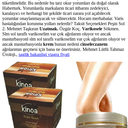
tüketilmelidir. Bu nedenle bu tarz okur yorumları da doğal olarak
Haberturk. Yorumlarda markaların ticari itibarını zedeleyici,
karalayıcı ve herhangi bir şekilde ticari zarara yol açabilecek
yorumlar onaylanmayacak ve silinecektir. Hocam merhabalar. Varis
hastalığından korunma yolları nelerdir? Taksit Seçenekleri Peşin Sol
2. Mehmet Taşkıran
Uzatmak.
Özgür Koç.
Varikosele
Sökmen.
Slm sol taraflı varikoselim var çok ağrılarım oluyor ve ancak
masturbasyonl slm sol taraflı varikoselim var çok ağrılarım oluyor ve
ancak masturbasyonla
krem
bunun nedeni
cinseleczanem
ağrılarımın geçmesi için bana ne önerirsiniz. Mehmet Lütfü Tahmaz
Üroloji.,
saglik bakanligi viagra fiyati