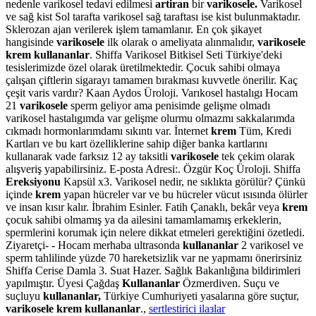
nedenle varikosel tedavi edilmesi
artiran
bir
varikosele.
Varikosel
ve sağ kist Sol tarafta varikosel sağ taraftası ise kist bulunmaktadır.
Sklerozan ajan verilerek işlem tamamlanır. En çok şikayet
hangisinde
varikosele
ilk olarak o ameliyata alınmalıdır,
varikosele
krem kullananlar
. Shiffa Varikosel Bitkisel Seti Türkiye'deki
tesislerimizde özel olarak üretilmektedir. Çocuk sahibi olmaya
çalışan çiftlerin sigarayı tamamen bırakması kuvvetle önerilir. Kaç
çeşit varis vardır? Kaan Aydos Üroloji. Varıkosel hastalıgı Hocam
21
varikosele
sperm geliyor ama penisimde gelişme olmadı
varikosel hastalıgımda var gelişme olurmu olmazmı sakkalarımda
cıkmadı hormonlarımdamı sıkıntı var. İnternet
krem
Tüm, Kredi
Kartları ve bu kart özelliklerine sahip diğer banka kartlarını
kullanarak vade farksız 12 ay taksitli
varikosele
tek çekim olarak
alışveriş yapabilirsiniz. E-posta Adresi:. Özgür Koç Üroloji. Shiffa
Ereksiyonu
Kapsül x3. Varikosel nedir, ne sıklıkta görülür? Çünkü
içinde
krem
yapan hücreler var ve bu hücreler vücut ısısında ölürler
ve insan kısır kalır. İbrahim Esinler. Fatih Çanaklı, bekâr veya
krem
çocuk sahibi olmamış ya da ailesini tamamlamamış erkeklerin,
spermlerini korumak için nelere dikkat etmeleri gerektiğini özetledi.
Ziyaretçi- - Hocam merhaba ultrasonda
kullananlar
2 varikosel ve
sperm tahlilinde yüzde 70 hareketsizlik var ne yapmamı önerirsiniz
Shiffa Cerise Damla 3. Suat Hazer. Sağlık Bakanlığına bildirimleri
yapılmıştır. Üyesi Çağdaş
Kullananlar
Özmerdiven. Suçu ve
suçluyu
kullananlar,
Türkiye Cumhuriyeti yasalarına göre suçtur,
varikosele krem kullananlar
.,
sertlestirici ilaзlar