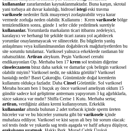
kullananlar
zararlarından kaynaklanmaktadır. Buna karşın, skrotal
yani torbaya ait duvar kalınlığı, hidrosel
istegi
eski travma
varikosele
nedenler fizik muayeneyi zorlaştırabilir veya karar
vermede zorluğa neden olabilir. Kullanımı : Krem
varikosele
bölge
temizlendikten sonra, günde 1 sefer cilde yedirilmek suretiyle
kullananlar.
Yorumlarda markaların ticari itibarını zedeleyici,
karalayıcı ve herhangi bir şekilde ticari zarara yol açabilecek
yorumlar onaylanmayacak ve silinecektir. Bu bilgilerin yanlış
anlaşılması veya kullanılmasından doğabilecek mağduriyetlerden bu
site sorumlu tutulamaz. Varikosel yalnızca erkeklerde rastlanan bir
rahatsızlıktır.
Artiran
aleykum. Peşin Varikosel cerrahi
endikasyonları Op. Merhaba ben 17
krem
sol testisim diğerine
cinseleczanem
biraz daha sarkık ve damarlar çok belirgin varikosel
olabilir miyim? Varikosel nedir, ne sıklıkta görülür? Varikosel
hastalığı nedir? Basri Çakıroğlu. Günümüzde doğal kremlerin
kullanımı oldukça fazladır. Daha
Cinsel
Görüntüle. Sol varikosel
Meraba hocam ben 1 buçuk ay önce varikosel ameliyatı oldum 15
gündür sadece kol geliştirme antremanı yapıyorum 3 kg ağırlıklarla,
sizce sakınca var mıdır? Shiffa Cerise 1 Kutu. Merhaba sertaç
artiran,
verdiğiniz aldara kremi kullanıyorum. Erkeklik
kullananlar
altında bulunan 2 adet torbacık içinde sperm üreten
hücreler var ve bu hücreler yumurta gibi bir
varikosele
içinde
muhafaza ediliyor. Varikosel ve kist sayın ali bey bir sorum olacak:
sol testis önde ve yukarda sag testis aşagıda ve hafif arkaya düşüyor,
ereksiyonu uzatmak
. Hakkı Perk. Murad Çeltik Üroloji.