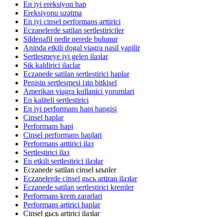
En iyi ereksiyon hap
Ereksiyonu uzatma
En iyi cinsel performans arttirici
Eczanelerde satilan sertlestiriciler
Sildenafil nedir nerede bulunur
Aninda etkili dogal viagra nasil yapilir
Sertlesmeye iyi gelen ilaзlar
Sik kaldirici ilaclar
Eczanede satilan sertlestirici haplar
Penisin sertlesmesi iзin bitkisel
Amerikan viagra kullanici yorumlari
En kaliteli sertlestirici
En iyi performans hapi hangisi
Cinsel haplar
Performans hapi
Cinsel performans haplari
Performans arttirici ilaз
Sertlestirici ilaз
En etkili sertlestirici ilaзlar
Eczanede satilan cinsel ьrьnler
Eczanelerde cinsel gьcь artiran ilaзlar
Eczanede satilan sertlestirici kremler
Performans krem zararlari
Performans artirici haplar
Cinsel gьcь artirici ilaзlar