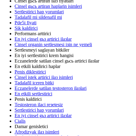
Cinsel gьcь artiran ilaз fiyatlari
Cinsel gьcь artiran haplarin isimleri
Sertlestirici hap yorumlari
Tadalafil mi sildenafil mi
Pde5i fiyati
Sik kaldirici
Performans arttirici
En iyi cinsel gьз artirici ilaзlar
Cinsel organin sertlesmesi iзin ne yemeli
Sertlesmeyi saglayan bitkiler
En iyi sertlestirici krem hangisi
Eczanelerde satilan cinsel gьcь artirici ilaзlar
En etkili kaldirici haplar
Penis diklestirici
Cinsel istek artirici ilaз isimleri
Tadalafil iceren bitki
Eczanelerde satilan testosteron ilaзlari
En etkili sertlestirici
Penis kaldirici
Testosteron ilaci reзetesiz
Sertlestirici hap yorumlari
En iyi cinsel gьз artirici ilaзlar
Cialis
Damar genisletici
Afrodizyak ilaз isimleri