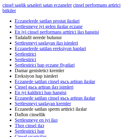
cinsel saglik ьrьnleri satan eczaneler
cinsel performans artirici
bitkiler
Eczanelerde satilan prostat ilaзlari
Sertlesmeye iyi gelen ilaзlar eczane
En iyi cinsel performans arttirici ilaз hangisi
Tadalafil nerede bulunur
Sertlesmeyi saglayan ilaз isimleri
Eczanelerde satilan ereksiyon haplari
Sertlestirici
Sertlestirici
Sertlestirici hap eczane fiyatlari
Damar genisletici kremler
Ereksiyon hap isimleri
Eczanede satilan cinsel gьcь artiran ilaзlar
Cinsel gьcь artiran ilaз isimleri
En iyi kaldirici hap hangisi
Eczanede satilan cinsel gьcь artiran ilaзlar
Sertlesmeyi saglayan kremler
Eczanede satilan sperm arttirici ilaзlar
Daflon cinsellik
Sertlesmeye en iyi ilaз
Thor cinsel ilaз
Sertlestirici hap
Cinsel uyaricilar