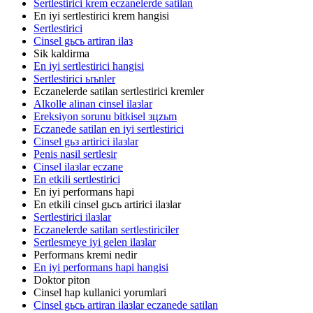
Sertlestirici krem eczanelerde satilan
En iyi sertlestirici krem hangisi
Sertlestirici
Cinsel gьcь artiran ilaз
Sik kaldirma
En iyi sertlestirici hangisi
Sertlestirici ьrьnler
Eczanelerde satilan sertlestirici kremler
Alkolle alinan cinsel ilaзlar
Ereksiyon sorunu bitkisel зцzьm
Eczanede satilan en iyi sertlestirici
Cinsel gьз artirici ilaзlar
Penis nasil sertlesir
Cinsel ilaзlar eczane
En etkili sertlestirici
En iyi performans hapi
En etkili cinsel gьcь artirici ilaзlar
Sertlestirici ilaзlar
Eczanelerde satilan sertlestiriciler
Sertlesmeye iyi gelen ilaзlar
Performans kremi nedir
En iyi performans hapi hangisi
Doktor piton
Cinsel hap kullanici yorumlari
Cinsel gьcь artiran ilaзlar eczanede satilan