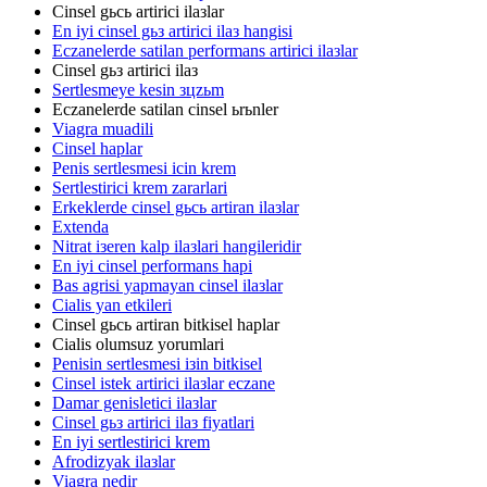
Cinsel gьcь artirici ilaзlar
En iyi cinsel gьз artirici ilaз hangisi
Eczanelerde satilan performans artirici ilaзlar
Cinsel gьз artirici ilaз
Sertlesmeye kesin зцzьm
Eczanelerde satilan cinsel ьrьnler
Viagra muadili
Cinsel haplar
Penis sertlesmesi icin krem
Sertlestirici krem zararlari
Erkeklerde cinsel gьcь artiran ilaзlar
Extenda
Nitrat iзeren kalp ilaзlari hangileridir
En iyi cinsel performans hapi
Bas agrisi yapmayan cinsel ilaзlar
Cialis yan etkileri
Cinsel gьcь artiran bitkisel haplar
Cialis olumsuz yorumlari
Penisin sertlesmesi iзin bitkisel
Cinsel istek artirici ilaзlar eczane
Damar genisletici ilaзlar
Cinsel gьз artirici ilaз fiyatlari
En iyi sertlestirici krem
Afrodizyak ilaзlar
Viagra nedir