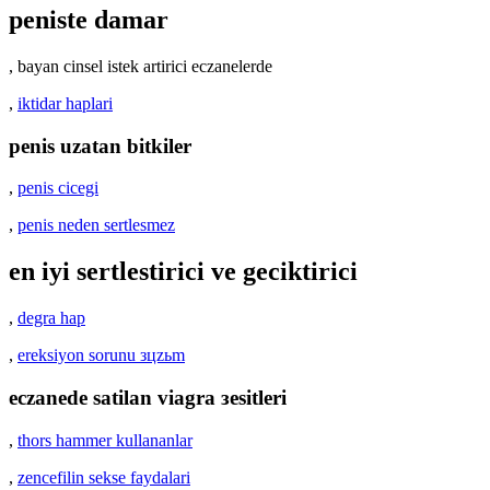
peniste damar
, bayan cinsel istek artirici eczanelerde
,
iktidar haplari
penis uzatan bitkiler
,
penis cicegi
,
penis neden sertlesmez
en iyi sertlestirici ve geciktirici
,
degra hap
,
ereksiyon sorunu зцzьm
eczanede satilan viagra зesitleri
,
thors hammer kullananlar
,
zencefilin sekse faydalari