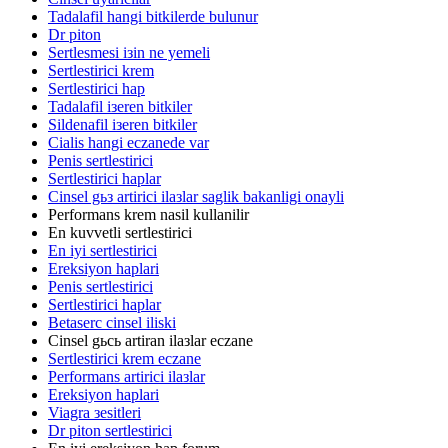
Tadalafil hangi bitkilerde bulunur
Dr piton
Sertlesmesi iзin ne yemeli
Sertlestirici krem
Sertlestirici hap
Tadalafil iзeren bitkiler
Sildenafil iзeren bitkiler
Cialis hangi eczanede var
Penis sertlestirici
Sertlestirici haplar
Cinsel gьз artirici ilaзlar saglik bakanligi onayli
Performans krem nasil kullanilir
En kuvvetli sertlestirici
En iyi sertlestirici
Ereksiyon haplari
Penis sertlestirici
Sertlestirici haplar
Betaserc cinsel iliski
Cinsel gьcь artiran ilaзlar eczane
Sertlestirici krem eczane
Performans artirici ilaзlar
Ereksiyon haplari
Viagra зesitleri
Dr piton sertlestirici