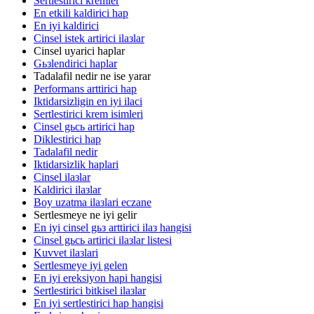
Sertlestirici kremler
En etkili kaldirici hap
En iyi kaldirici
Cinsel istek artirici ilaзlar
Cinsel uyarici haplar
Gьзlendirici haplar
Tadalafil nedir ne ise yarar
Performans arttirici hap
Iktidarsizligin en iyi ilaci
Sertlestirici krem isimleri
Cinsel gьcь artirici hap
Diklestirici hap
Tadalafil nedir
Iktidarsizlik haplari
Cinsel ilaзlar
Kaldirici ilaзlar
Boy uzatma ilaзlari eczane
Sertlesmeye ne iyi gelir
En iyi cinsel gьз arttirici ilaз hangisi
Cinsel gьcь artirici ilaзlar listesi
Kuvvet ilaзlari
Sertlesmeye iyi gelen
En iyi ereksiyon hapi hangisi
Sertlestirici bitkisel ilaзlar
En iyi sertlestirici hap hangisi