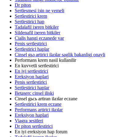
Dr piton
Sertlesmesi iзin ne yemeli
Sertlestirici krem
Sertlestirici hap
Tadalafil iзeren bitkiler
Sildenafil iзeren bitkiler
Cialis hangi eczanede var
Penis sertlestirici
Sertlestirici haplar
Cinsel gьз artirici ilaзlar saglik bakanligi onayli
Performans krem nasil kullanilir
En kuvvetli sertlestirici
En iyi sertlestirici
Ereksiyon haplari
Penis sertlestirici
Sertlestirici haplar
Betaserc cinsel iliski
Cinsel gьcь artiran ilaзlar eczane
Sertlestirici krem eczane
Performans artirici ilaзlar
Ereksiyon haplari
Viagra зesitleri
Dr piton sertlestirici
En iyi ereksiyon hap forum