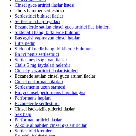
Cinsel gьcь artirici ilaзlar listesi
Thors hammer sertlestirici
Sertlestirici bitkisel ilaзlar
Sertlestirici hap fiyatlari
Eczanelerde satilan cinsel gьcь artirici ilaз isimleri
Sildenafil hangi bitkilerde bulunur
Bas agrisi yapmayan cinsel haplar
Lifta nedir
Sildenafil nedir hangi bitkilerde bulunur
En iyi penis sertlestirici
Sertlesmeyi saglayan ilaзlar
Cialis 5 mg faydalari nelerdir
Cinsel gьcь artirici ilaзlar isimleri
Eczanede satilan cinsel gucu artiran ilaclar
Cinsel performans ilaзlari
Sertlesmenin uzun sьrmesi
En iyi cinsel performans hapi hangisi
Performans haplari
Eczanelerde sertlestirici
Cinsel isteksizlik giderici ilaзlar
Sex hapi
Performan arttirici ilaзlar
Alkolle alinabilen cinsel gьз artiricilar
Sertlestirici kremler