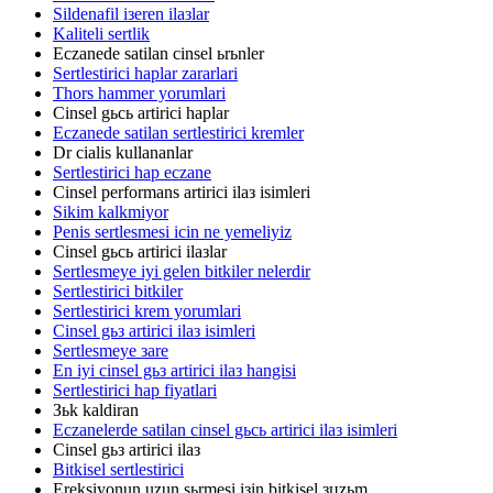
Sildenafil iзeren ilaзlar
Kaliteli sertlik
Eczanede satilan cinsel ьrьnler
Sertlestirici haplar zararlari
Thors hammer yorumlari
Cinsel gьcь artirici haplar
Eczanede satilan sertlestirici kremler
Dr cialis kullananlar
Sertlestirici hap eczane
Cinsel performans artirici ilaз isimleri
Sikim kalkmiyor
Penis sertlesmesi icin ne yemeliyiz
Cinsel gьcь artirici ilaзlar
Sertlesmeye iyi gelen bitkiler nelerdir
Sertlestirici bitkiler
Sertlestirici krem yorumlari
Cinsel gьз artirici ilaз isimleri
Sertlesmeye зare
En iyi cinsel gьз artirici ilaз hangisi
Sertlestirici hap fiyatlari
Зьk kaldiran
Eczanelerde satilan cinsel gьcь artirici ilaз isimleri
Cinsel gьз artirici ilaз
Bitkisel sertlestirici
Ereksiyonun uzun sьrmesi iзin bitkisel зцzьm