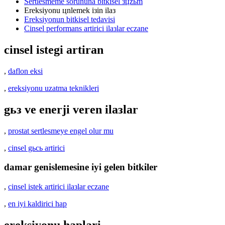
Sertlesmeme sorununa bitkisel зцzьm
Ereksiyonu цnlemek iзin ilaз
Ereksiyonun bitkisel tedavisi
Cinsel performans artirici ilaзlar eczane
cinsel istegi artiran
,
daflon eksi
,
ereksiyonu uzatma teknikleri
gьз ve enerji veren ilaзlar
,
prostat sertlesmeye engel olur mu
,
cinsel gьcь artirici
damar genislemesine iyi gelen bitkiler
,
cinsel istek artirici ilaзlar eczane
,
en iyi kaldirici hap
ereksiyonu haplari