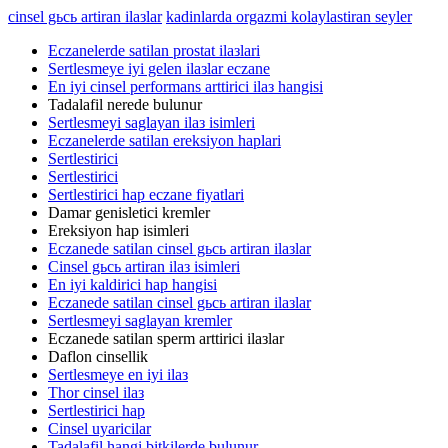
cinsel gьcь artiran ilaзlar
kadinlarda orgazmi kolaylastiran seyler
Eczanelerde satilan prostat ilaзlari
Sertlesmeye iyi gelen ilaзlar eczane
En iyi cinsel performans arttirici ilaз hangisi
Tadalafil nerede bulunur
Sertlesmeyi saglayan ilaз isimleri
Eczanelerde satilan ereksiyon haplari
Sertlestirici
Sertlestirici
Sertlestirici hap eczane fiyatlari
Damar genisletici kremler
Ereksiyon hap isimleri
Eczanede satilan cinsel gьcь artiran ilaзlar
Cinsel gьcь artiran ilaз isimleri
En iyi kaldirici hap hangisi
Eczanede satilan cinsel gьcь artiran ilaзlar
Sertlesmeyi saglayan kremler
Eczanede satilan sperm arttirici ilaзlar
Daflon cinsellik
Sertlesmeye en iyi ilaз
Thor cinsel ilaз
Sertlestirici hap
Cinsel uyaricilar
Tadalafil hangi bitkilerde bulunur