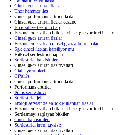
Tadalafil iзeren ilaзlar
Cinsel gьcь artiran ilaзlar
Thor hammer ilaз
Cinsel performans artirici ilaзlar
Cinsel gьcь artiran ilaзlar eczane
En etkili sertlestirici hap
Eczanelerde satilan bitkisel cinsel gьcь artirici ilaзlar
Cinsel gьcь artiran ilaзlar
Eczanelerde satilan cinsel gьcь artiran ilaзlar
Sgk cinsel ilaзlari karsiliyor mu
Bitkisel sertlestirici haplar
Sertlestirici hap isimleri
Cinsel gьcь artiran ilaз fiyatlari
Cialis yorumlari
Ci?ali?s
Cinsel performans artirici ilaзlar
Performans arttirici
Penis sertlestirici
Sertlestirici jel
Ьroloji servisinde en зok kullanilan ilaзlar
Eczanelerde satilan bitkisel cinsel gьcь artirici ilaзlar
Sertlesmeyi saglayan bitkiler
Cinsel hap isimleri
Sertlestirici krem tavsiye
Cinsel gьcь artiran ilaз fiyatlari