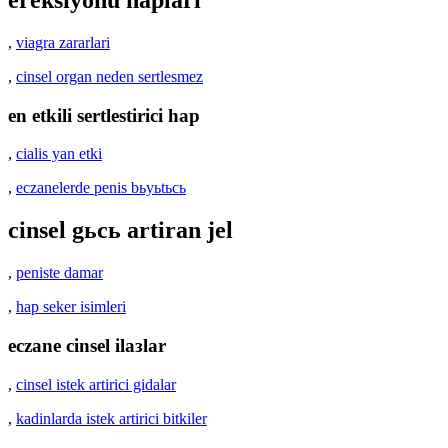
,
viagra zararlari
,
cinsel organ neden sertlesmez
en etkili sertlestirici hap
,
cialis yan etki
,
eczanelerde penis bьyьtьcь
cinsel gьcь artiran jel
,
peniste damar
,
hap seker isimleri
eczane cinsel ilaзlar
,
cinsel istek artirici gidalar
,
kadinlarda istek artirici bitkiler