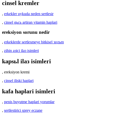
cinsel kremler
,
erkekler uykuda neden sertlesir
,
cinsel gьcь artiran vitamin haplari
ereksiyon sorunu nedir
,
erkeklerde sertlesmeye bitkisel зцzьm
,
zihin aзici ilaз isimleri
kapsьl ilaз isimleri
, ereksiyon kremi
,
cinsel iliski haplari
kafa haplari isimleri
,
penis buyutme haplari yorumlar
,
sertlestirici sprey eczane