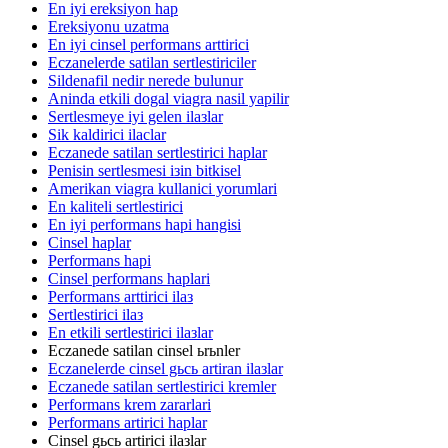
En iyi ereksiyon hap
Ereksiyonu uzatma
En iyi cinsel performans arttirici
Eczanelerde satilan sertlestiriciler
Sildenafil nedir nerede bulunur
Aninda etkili dogal viagra nasil yapilir
Sertlesmeye iyi gelen ilaзlar
Sik kaldirici ilaclar
Eczanede satilan sertlestirici haplar
Penisin sertlesmesi iзin bitkisel
Amerikan viagra kullanici yorumlari
En kaliteli sertlestirici
En iyi performans hapi hangisi
Cinsel haplar
Performans hapi
Cinsel performans haplari
Performans arttirici ilaз
Sertlestirici ilaз
En etkili sertlestirici ilaзlar
Eczanede satilan cinsel ьrьnler
Eczanelerde cinsel gьcь artiran ilaзlar
Eczanede satilan sertlestirici kremler
Performans krem zararlari
Performans artirici haplar
Cinsel gьcь artirici ilaзlar