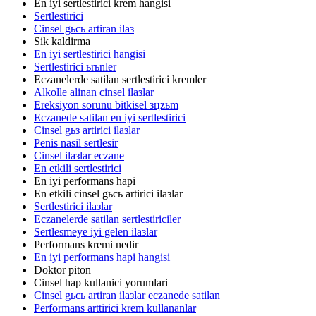
En iyi sertlestirici krem hangisi
Sertlestirici
Cinsel gьcь artiran ilaз
Sik kaldirma
En iyi sertlestirici hangisi
Sertlestirici ьrьnler
Eczanelerde satilan sertlestirici kremler
Alkolle alinan cinsel ilaзlar
Ereksiyon sorunu bitkisel зцzьm
Eczanede satilan en iyi sertlestirici
Cinsel gьз artirici ilaзlar
Penis nasil sertlesir
Cinsel ilaзlar eczane
En etkili sertlestirici
En iyi performans hapi
En etkili cinsel gьcь artirici ilaзlar
Sertlestirici ilaзlar
Eczanelerde satilan sertlestiriciler
Sertlesmeye iyi gelen ilaзlar
Performans kremi nedir
En iyi performans hapi hangisi
Doktor piton
Cinsel hap kullanici yorumlari
Cinsel gьcь artiran ilaзlar eczanede satilan
Performans arttirici krem kullananlar