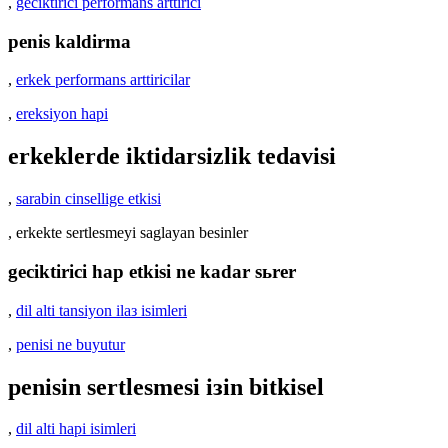
,
geciktirici performans arttirici
penis kaldirma
,
erkek performans arttiricilar
,
ereksiyon hapi
erkeklerde iktidarsizlik tedavisi
,
sarabin cinsellige etkisi
, erkekte sertlesmeyi saglayan besinler
geciktirici hap etkisi ne kadar sьrer
,
dil alti tansiyon ilaз isimleri
,
penisi ne buyutur
penisin sertlesmesi iзin bitkisel
,
dil alti hapi isimleri