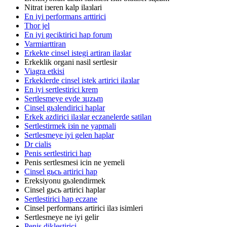
Nitrat iзeren kalp ilaзlari
En iyi performans arttirici
Thor jel
En iyi geciktirici hap forum
Varmiarttiran
Erkekte cinsel istegi artiran ilaзlar
Erkeklik organi nasil sertlesir
Viagra etkisi
Erkeklerde cinsel istek artirici ilaзlar
En iyi sertlestirici krem
Sertlesmeye evde зцzьm
Cinsel gьзlendirici haplar
Erkek azdirici ilaзlar eczanelerde satilan
Sertlestirmek iзin ne yapmali
Sertlesmeye iyi gelen haplar
Dr cialis
Penis sertlestirici hap
Penis sertlesmesi icin ne yemeli
Cinsel gьcь artirici hap
Ereksiyonu gьзlendirmek
Cinsel gьcь artirici haplar
Sertlestirici hap eczane
Cinsel performans artirici ilaз isimleri
Sertlesmeye ne iyi gelir
Penis diklestirici