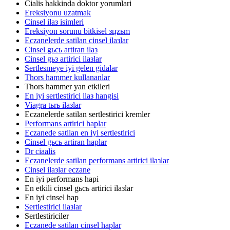
Cialis hakkinda doktor yorumlari
Ereksiyonu uzatmak
Cinsel ilaз isimleri
Ereksiyon sorunu bitkisel зцzьm
Eczanelerde satilan cinsel ilaзlar
Cinsel gьcь artiran ilaз
Cinsel gьз artirici ilaзlar
Sertlesmeye iyi gelen gidalar
Thors hammer kullananlar
Thors hammer yan etkileri
En iyi sertlestirici ilaз hangisi
Viagra tьrь ilaзlar
Eczanelerde satilan sertlestirici kremler
Performans artirici haplar
Eczanede satilan en iyi sertlestirici
Cinsel gьcь artiran haplar
Dr ciaalis
Eczanelerde satilan performans artirici ilaзlar
Cinsel ilaзlar eczane
En iyi performans hapi
En etkili cinsel gьcь artirici ilaзlar
En iyi cinsel hap
Sertlestirici ilaзlar
Sertlestiriciler
Eczanede satilan cinsel haplar