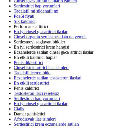
Cinsel gьcь artiran haplarin isimleri
Sertlestirici hap yorumlari
Tadalafil mi sildenafil mi
Pde5i fiyati
Sik kaldirici
Performans arttirici
En iyi cinsel gьз artirici ilaзlar
Cinsel organin sertlesmesi iзin ne yemeli
Sertlesmeyi saglayan bitkiler
En iyi sertlestirici krem hangisi
Eczanelerde satilan cinsel gьcь artirici ilaзlar
En etkili kaldirici haplar
Penis diklestirici
Cinsel istek artirici ilaз isimleri
Tadalafil iceren bitki
Eczanelerde satilan testosteron ilaзlari
En etkili sertlestirici
Penis kaldirici
Testosteron ilaci reзetesiz
Sertlestirici hap yorumlari
En iyi cinsel gьз artirici ilaзlar
Cialis
Damar genisletici
Afrodizyak ilaз isimleri
Sertlestirici krem eczanelerde satilan