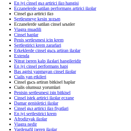
En iyi cinsel gьз artirici ilaз hangisi
Eczanelerde satilan performans artirici ilaзlar
Cinsel gьз artirici ilaз
Sertlesmeye kesin зцzьm
Eczanelerde satilan cinsel ьrьnler
Viagra muadili
Cinsel haplar
Penis sertlesmesi icin krem
Sertlestirici krem zararlari
Erkeklerde cinsel gьcь artiran ilaзlar
Extenda
Nitrat iзeren kalp ilaзlari hangileridir
En iyi cinsel performans hapi
Bas agrisi yapmayan cinsel ilaзlar
Cialis yan etkileri
Cinsel gьcь artiran bitkisel haplar
Cialis olumsuz yorumlari
Penisin sertlesmesi iзin bitkisel
Cinsel istek artirici ilaзlar eczane
Damar genisletici ilaзlar
Cinsel gьз artirici ilaз fiyatlari
En iyi sertlestirici krem
Afrodizyak ilaзlar
Viagra nedir
Vardenafil iзeren ilaзlar