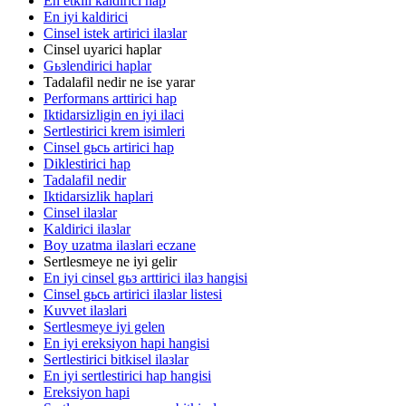
En etkili kaldirici hap
En iyi kaldirici
Cinsel istek artirici ilaзlar
Cinsel uyarici haplar
Gьзlendirici haplar
Tadalafil nedir ne ise yarar
Performans arttirici hap
Iktidarsizligin en iyi ilaci
Sertlestirici krem isimleri
Cinsel gьcь artirici hap
Diklestirici hap
Tadalafil nedir
Iktidarsizlik haplari
Cinsel ilaзlar
Kaldirici ilaзlar
Boy uzatma ilaзlari eczane
Sertlesmeye ne iyi gelir
En iyi cinsel gьз arttirici ilaз hangisi
Cinsel gьcь artirici ilaзlar listesi
Kuvvet ilaзlari
Sertlesmeye iyi gelen
En iyi ereksiyon hapi hangisi
Sertlestirici bitkisel ilaзlar
En iyi sertlestirici hap hangisi
Ereksiyon hapi