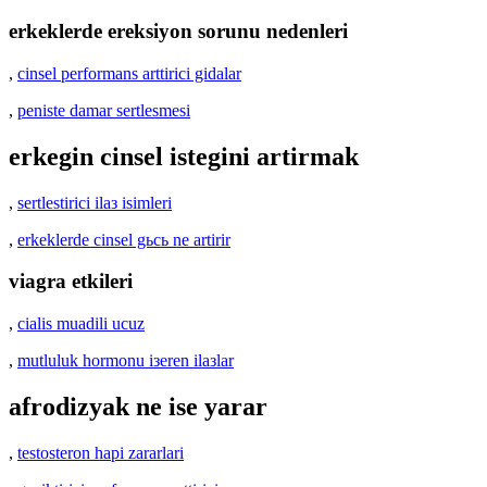
erkeklerde ereksiyon sorunu nedenleri
,
cinsel performans arttirici gidalar
,
peniste damar sertlesmesi
erkegin cinsel istegini artirmak
,
sertlestirici ilaз isimleri
,
erkeklerde cinsel gьcь ne artirir
viagra etkileri
,
cialis muadili ucuz
,
mutluluk hormonu iзeren ilaзlar
afrodizyak ne ise yarar
,
testosteron hapi zararlari