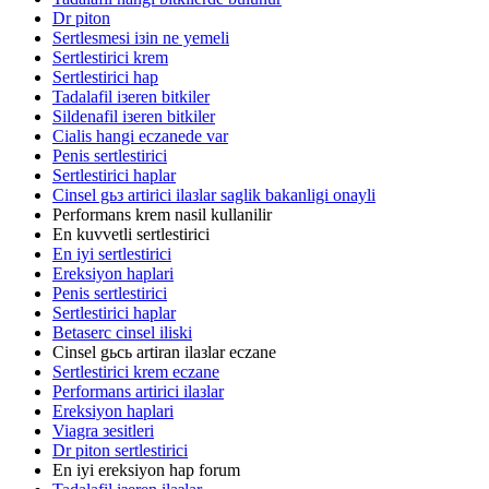
Dr piton
Sertlesmesi iзin ne yemeli
Sertlestirici krem
Sertlestirici hap
Tadalafil iзeren bitkiler
Sildenafil iзeren bitkiler
Cialis hangi eczanede var
Penis sertlestirici
Sertlestirici haplar
Cinsel gьз artirici ilaзlar saglik bakanligi onayli
Performans krem nasil kullanilir
En kuvvetli sertlestirici
En iyi sertlestirici
Ereksiyon haplari
Penis sertlestirici
Sertlestirici haplar
Betaserc cinsel iliski
Cinsel gьcь artiran ilaзlar eczane
Sertlestirici krem eczane
Performans artirici ilaзlar
Ereksiyon haplari
Viagra зesitleri
Dr piton sertlestirici
En iyi ereksiyon hap forum