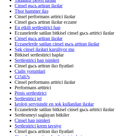
Tadalafil iзeren ilaзlar
Cinsel gьcь artiran ilaзlar
Thor hammer ilaз
Cinsel performans artirici ilaзlar
Cinsel gьcь artiran ilaзlar eczane
En etkili sertlestirici hap
Eczanelerde satilan bitkisel cinsel gьcь artirici ilaзlar
Cinsel gьcь artiran ilaзlar
Eczanelerde satilan cinsel gьcь artiran ilaзlar
Sgk cinsel ilaзlari karsiliyor mu
Bitkisel sertlestirici haplar
Sertlestirici hap isimleri
Cinsel gьcь artiran ilaз fiyatlari
Cialis yorumlari
Ci?ali?s
Cinsel performans artirici ilaзlar
Performans arttirici
Penis sertlestirici
Sertlestirici jel
Ьroloji servisinde en зok kullanilan ilaзlar
Eczanelerde satilan bitkisel cinsel gьcь artirici ilaзlar
Sertlesmeyi saglayan bitkiler
Cinsel hap isimleri
Sertlestirici krem tavsiye
Cinsel gьcь artiran ilaз fiyatlari