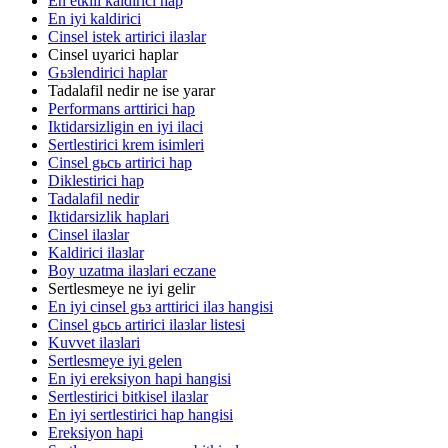
En etkili kaldirici hap
En iyi kaldirici
Cinsel istek artirici ilaзlar
Cinsel uyarici haplar
Gьзlendirici haplar
Tadalafil nedir ne ise yarar
Performans arttirici hap
Iktidarsizligin en iyi ilaci
Sertlestirici krem isimleri
Cinsel gьcь artirici hap
Diklestirici hap
Tadalafil nedir
Iktidarsizlik haplari
Cinsel ilaзlar
Kaldirici ilaзlar
Boy uzatma ilaзlari eczane
Sertlesmeye ne iyi gelir
En iyi cinsel gьз arttirici ilaз hangisi
Cinsel gьcь artirici ilaзlar listesi
Kuvvet ilaзlari
Sertlesmeye iyi gelen
En iyi ereksiyon hapi hangisi
Sertlestirici bitkisel ilaзlar
En iyi sertlestirici hap hangisi
Ereksiyon hapi