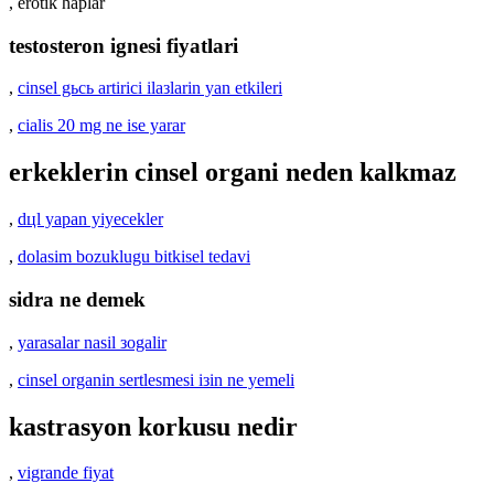
, erotik haplar
testosteron ignesi fiyatlari
,
cinsel gьcь artirici ilaзlarin yan etkileri
,
cialis 20 mg ne ise yarar
erkeklerin cinsel organi neden kalkmaz
,
dцl yapan yiyecekler
,
dolasim bozuklugu bitkisel tedavi
sidra ne demek
,
yarasalar nasil зogalir
,
cinsel organin sertlesmesi iзin ne yemeli
kastrasyon korkusu nedir
,
vigrande fiyat