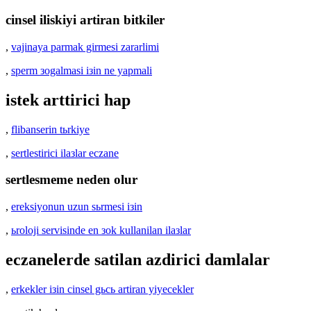
cinsel iliskiyi artiran bitkiler
,
vajinaya parmak girmesi zararlimi
,
sperm зogalmasi iзin ne yapmali
istek arttirici hap
,
flibanserin tьrkiye
,
sertlestirici ilaзlar eczane
sertlesmeme neden olur
,
ereksiyonun uzun sьrmesi iзin
,
ьroloji servisinde en зok kullanilan ilaзlar
eczanelerde satilan azdirici damlalar
,
erkekler iзin cinsel gьcь artiran yiyecekler