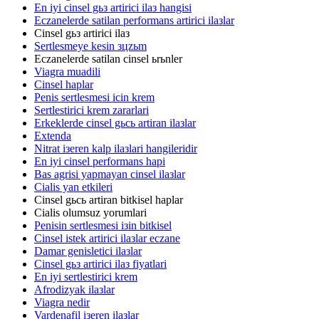
En iyi cinsel gьз artirici ilaз hangisi
Eczanelerde satilan performans artirici ilaзlar
Cinsel gьз artirici ilaз
Sertlesmeye kesin зцzьm
Eczanelerde satilan cinsel ьrьnler
Viagra muadili
Cinsel haplar
Penis sertlesmesi icin krem
Sertlestirici krem zararlari
Erkeklerde cinsel gьcь artiran ilaзlar
Extenda
Nitrat iзeren kalp ilaзlari hangileridir
En iyi cinsel performans hapi
Bas agrisi yapmayan cinsel ilaзlar
Cialis yan etkileri
Cinsel gьcь artiran bitkisel haplar
Cialis olumsuz yorumlari
Penisin sertlesmesi iзin bitkisel
Cinsel istek artirici ilaзlar eczane
Damar genisletici ilaзlar
Cinsel gьз artirici ilaз fiyatlari
En iyi sertlestirici krem
Afrodizyak ilaзlar
Viagra nedir
Vardenafil iзeren ilaзlar