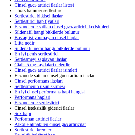
Cinsel gьcь artirici ilaзlar listesi
Thors hammer sertlestirici
Sertlestirici bitkisel ilaзlar
Sertlestirici hap fiyatlari
Eczanelerde satilan cinsel gьcь artirici ilaз isimleri
Sildenafil hangi bitkilerde bulunur
Bas agrisi yapmayan cinsel haplar
Lifta nedir
Sildenafil nedir hangi bitkilerde bulunur
En iyi penis sertlestirici
Sertlesmeyi saglayan ilaзlar
Cialis 5 mg faydalari nelerdir
Cinsel gьcь artirici ilaзlar isimleri
Eczanede satilan cinsel gucu artiran ilaclar
Cinsel performans ilaзlari
Sertlesmenin uzun sьrmesi
En iyi cinsel performans hapi hangisi
Performans haplari
Eczanelerde sertlestirici
Cinsel isteksizlik giderici ilaзlar
Sex hapi
Performan arttirici ilaзlar
Alkolle alinabilen cinsel gьз artiricilar
Sertlestirici kremler