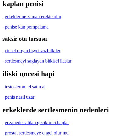
kaplan penisi
,
erkekler ne zaman erekte olur
,
penise kan pompalama
зaksir otu tursusu
,
cinsel organ bьyьtьcь bitkiler
,
sertlesmeyi saglayan bitkisel ilaзlar
iliski цncesi hapi
,
testosteron jel satin al
,
penis nasil uzar
erkeklerde sertlesmenin nedenleri
,
eczanede satilan geciktirici haplar
,
prostat sertlesmeye engel olur mu