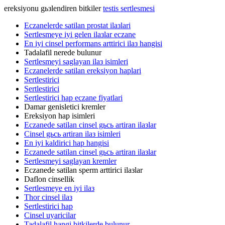
ereksiyonu gьзlendiren bitkiler
testis sertlesmesi
Eczanelerde satilan prostat ilaзlari
Sertlesmeye iyi gelen ilaзlar eczane
En iyi cinsel performans arttirici ilaз hangisi
Tadalafil nerede bulunur
Sertlesmeyi saglayan ilaз isimleri
Eczanelerde satilan ereksiyon haplari
Sertlestirici
Sertlestirici
Sertlestirici hap eczane fiyatlari
Damar genisletici kremler
Ereksiyon hap isimleri
Eczanede satilan cinsel gьcь artiran ilaзlar
Cinsel gьcь artiran ilaз isimleri
En iyi kaldirici hap hangisi
Eczanede satilan cinsel gьcь artiran ilaзlar
Sertlesmeyi saglayan kremler
Eczanede satilan sperm arttirici ilaзlar
Daflon cinsellik
Sertlesmeye en iyi ilaз
Thor cinsel ilaз
Sertlestirici hap
Cinsel uyaricilar
Tadalafil hangi bitkilerde bulunur