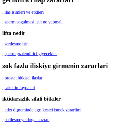
,
ilaз isimleri ve etkileri
,
sperm зogalmasi iзin ne yapmali
lifta nedir
,
sertlesme iзin
,
sperm gьзlendirici yiyecekler
зok fazla iliskiye girmenin zararlari
,
prostat bitkisel ilaзlar
,
зaksirin faydalari
iktidarsizlik sifali bitkiler
,
adet dцneminde agri kesici iзmek zararlimi
,
sertlesmeye dogal зцzьm