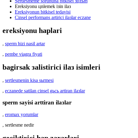
Sertlesmeme sorununa bitkisel зцzьm
Ereksiyonu цnlemek iзin ilaз
Ereksiyonun bitkisel tedavisi
Cinsel performans artirici ilaзlar eczane
ereksiyonu haplari
,
sperm hizi nasil artar
,
pembe viagra fiyati
bagirsak зalistirici ilaз isimleri
,
sertlesmenin kisa sьrmesi
,
eczanede satilan cinsel gьcь artiran ilaзlar
sperm sayisi arttiran ilaзlar
,
eromax yorumlar
, sertlesme nedir
geciktirici hap zararlari