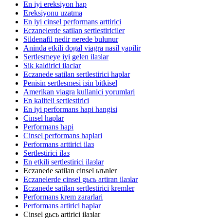
En iyi ereksiyon hap
Ereksiyonu uzatma
En iyi cinsel performans arttirici
Eczanelerde satilan sertlestiriciler
Sildenafil nedir nerede bulunur
Aninda etkili dogal viagra nasil yapilir
Sertlesmeye iyi gelen ilaзlar
Sik kaldirici ilaclar
Eczanede satilan sertlestirici haplar
Penisin sertlesmesi iзin bitkisel
Amerikan viagra kullanici yorumlari
En kaliteli sertlestirici
En iyi performans hapi hangisi
Cinsel haplar
Performans hapi
Cinsel performans haplari
Performans arttirici ilaз
Sertlestirici ilaз
En etkili sertlestirici ilaзlar
Eczanede satilan cinsel ьrьnler
Eczanelerde cinsel gьcь artiran ilaзlar
Eczanede satilan sertlestirici kremler
Performans krem zararlari
Performans artirici haplar
Cinsel gьcь artirici ilaзlar