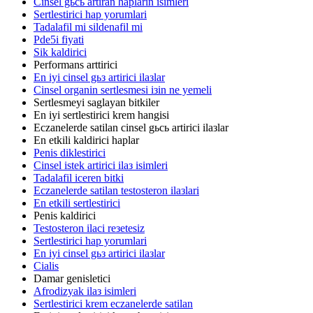
Cinsel gьcь artiran haplarin isimleri
Sertlestirici hap yorumlari
Tadalafil mi sildenafil mi
Pde5i fiyati
Sik kaldirici
Performans arttirici
En iyi cinsel gьз artirici ilaзlar
Cinsel organin sertlesmesi iзin ne yemeli
Sertlesmeyi saglayan bitkiler
En iyi sertlestirici krem hangisi
Eczanelerde satilan cinsel gьcь artirici ilaзlar
En etkili kaldirici haplar
Penis diklestirici
Cinsel istek artirici ilaз isimleri
Tadalafil iceren bitki
Eczanelerde satilan testosteron ilaзlari
En etkili sertlestirici
Penis kaldirici
Testosteron ilaci reзetesiz
Sertlestirici hap yorumlari
En iyi cinsel gьз artirici ilaзlar
Cialis
Damar genisletici
Afrodizyak ilaз isimleri
Sertlestirici krem eczanelerde satilan