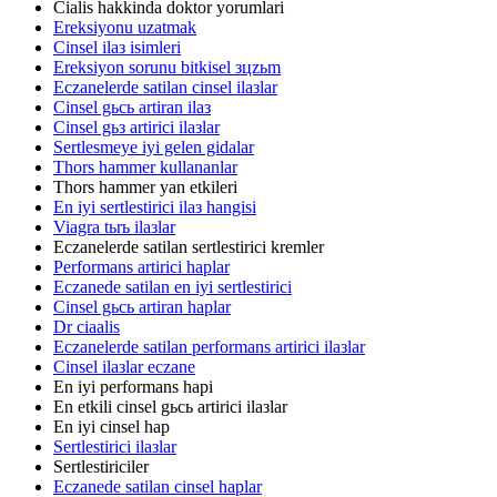
Cialis hakkinda doktor yorumlari
Ereksiyonu uzatmak
Cinsel ilaз isimleri
Ereksiyon sorunu bitkisel зцzьm
Eczanelerde satilan cinsel ilaзlar
Cinsel gьcь artiran ilaз
Cinsel gьз artirici ilaзlar
Sertlesmeye iyi gelen gidalar
Thors hammer kullananlar
Thors hammer yan etkileri
En iyi sertlestirici ilaз hangisi
Viagra tьrь ilaзlar
Eczanelerde satilan sertlestirici kremler
Performans artirici haplar
Eczanede satilan en iyi sertlestirici
Cinsel gьcь artiran haplar
Dr ciaalis
Eczanelerde satilan performans artirici ilaзlar
Cinsel ilaзlar eczane
En iyi performans hapi
En etkili cinsel gьcь artirici ilaзlar
En iyi cinsel hap
Sertlestirici ilaзlar
Sertlestiriciler
Eczanede satilan cinsel haplar