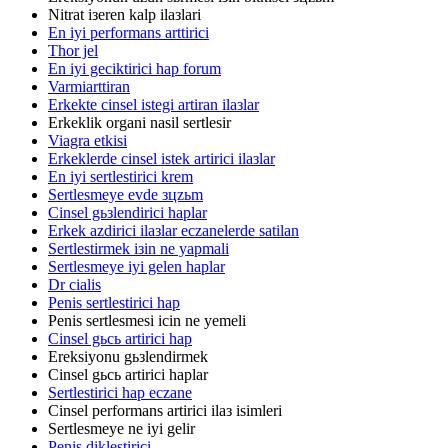
Nitrat iзeren kalp ilaзlari
En iyi performans arttirici
Thor jel
En iyi geciktirici hap forum
Varmiarttiran
Erkekte cinsel istegi artiran ilaзlar
Erkeklik organi nasil sertlesir
Viagra etkisi
Erkeklerde cinsel istek artirici ilaзlar
En iyi sertlestirici krem
Sertlesmeye evde зцzьm
Cinsel gьзlendirici haplar
Erkek azdirici ilaзlar eczanelerde satilan
Sertlestirmek iзin ne yapmali
Sertlesmeye iyi gelen haplar
Dr cialis
Penis sertlestirici hap
Penis sertlesmesi icin ne yemeli
Cinsel gьcь artirici hap
Ereksiyonu gьзlendirmek
Cinsel gьcь artirici haplar
Sertlestirici hap eczane
Cinsel performans artirici ilaз isimleri
Sertlesmeye ne iyi gelir
Penis diklestirici