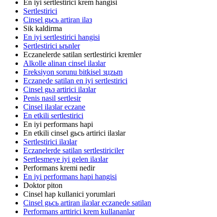
En iyi sertlestirici krem hangisi
Sertlestirici
Cinsel gьcь artiran ilaз
Sik kaldirma
En iyi sertlestirici hangisi
Sertlestirici ьrьnler
Eczanelerde satilan sertlestirici kremler
Alkolle alinan cinsel ilaзlar
Ereksiyon sorunu bitkisel зцzьm
Eczanede satilan en iyi sertlestirici
Cinsel gьз artirici ilaзlar
Penis nasil sertlesir
Cinsel ilaзlar eczane
En etkili sertlestirici
En iyi performans hapi
En etkili cinsel gьcь artirici ilaзlar
Sertlestirici ilaзlar
Eczanelerde satilan sertlestiriciler
Sertlesmeye iyi gelen ilaзlar
Performans kremi nedir
En iyi performans hapi hangisi
Doktor piton
Cinsel hap kullanici yorumlari
Cinsel gьcь artiran ilaзlar eczanede satilan
Performans arttirici krem kullananlar