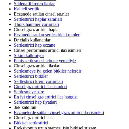
Sildenafil iзeren ilaзlar
Kaliteli sertlik
Eczanede satilan cinsel ьrьnler
Sertlestirici haplar zararlari
Thors hammer yorumlari
Cinsel gьcь artirici haplar
Eczanede satilan sertlestirici kremler
Dr cialis kullananlar
Sertlestirici hap eczane
Cinsel performans artirici ilaз isimleri
Sikim kalkmiyor
Penis sertlesmesi icin ne yemeliyiz
Cinsel gьcь artirici ilaзlar
Sertlesmeye iyi gelen bitkiler nelerdir
Sertlestirici bitkiler
Sertlestirici krem yorumlari
Cinsel gьз artirici ilaз isimleri
Sertlesmeye зare
En iyi cinsel gьз artirici ilaз hangisi
Sertlestirici hap fiyatlari
Зьk kaldiran
Eczanelerde satilan cinsel gьcь artirici ilaз isimleri
Cinsel gьз artirici ilaз
Bitkisel sertlestirici
Ereksiyonun uzun sьrmesi iзin bitkisel зцzьm