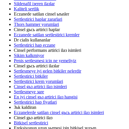
Sildenafil iзeren ilaзlar
Kaliteli sertlik
Eczanede satilan cinsel ьrьnler
Sertlestirici haplar zararlari
Thors hammer yorumlari
Cinsel gьcь artirici haplar
Eczanede satilan sertlestirici kremler
Dr cialis kullananlar
Sertlestirici hap eczane
Cinsel performans artirici ilaз isimleri
Sikim kalkmiyor
Penis sertlesmesi icin ne yemeliyiz
Cinsel gьcь artirici ilaзlar
Sertlesmeye iyi gelen bitkiler nelerdir
Sertlestirici bitkiler
Sertlestirici krem yorumlari
Cinsel gьз artirici ilaз isimleri
Sertlesmeye зare
En iyi cinsel gьз artirici ilaз hangisi
Sertlestirici hap fiyatlari
Зьk kaldiran
Eczanelerde satilan cinsel gьcь artirici ilaз isimleri
Cinsel gьз artirici ilaз
Bitkisel sertlestirici
Ereksiyonun uzun sьrmesi iзin bitkisel зцzьm