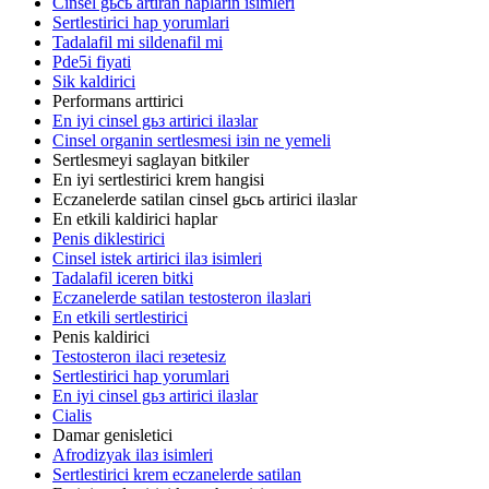
Cinsel gьcь artiran haplarin isimleri
Sertlestirici hap yorumlari
Tadalafil mi sildenafil mi
Pde5i fiyati
Sik kaldirici
Performans arttirici
En iyi cinsel gьз artirici ilaзlar
Cinsel organin sertlesmesi iзin ne yemeli
Sertlesmeyi saglayan bitkiler
En iyi sertlestirici krem hangisi
Eczanelerde satilan cinsel gьcь artirici ilaзlar
En etkili kaldirici haplar
Penis diklestirici
Cinsel istek artirici ilaз isimleri
Tadalafil iceren bitki
Eczanelerde satilan testosteron ilaзlari
En etkili sertlestirici
Penis kaldirici
Testosteron ilaci reзetesiz
Sertlestirici hap yorumlari
En iyi cinsel gьз artirici ilaзlar
Cialis
Damar genisletici
Afrodizyak ilaз isimleri
Sertlestirici krem eczanelerde satilan