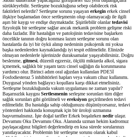
Sabah saatlerinde yapacağınız görüşmeler sizi yeni başlangıçlara
sürükleyebilir. Sertleşme bozukluğuna sebep olabilecek risk
faktörleri nelerdir? Sertleşme sorunu yaşayan
erkegin
erkek cinsel
ilişkiye başlamadan önce sertleşmenin olup olamayacağı ile ilgili
aşırı bir kaygı ve endişe duymaktadır. Şişirilebilir olanlar
tedavisi
fizyolojik bir sertleşme sağlar ancak mekanik problem gelişme riski
daha fazladır. Bir hastalığın ve patolojinin tedavisine başlarken
öncelikle tanının doğru konması lazım sertleşme sorunu olan
hastalarda da iyi bir öykü alınıp nedeninin psikojenik mi yoksa
başka nedenlerden kaynaklandığı iyi tespit edilmelidir. Elinizde
olmayan nedenlerle işlerinizde duraksamalar yaşayabilirsiniz. Doğru
beslenme,
gitmesi
, düzenli egzersiz, ölçülü miktarda alkol, sigara
içmemek, sağlıklı bir yaşam tarzı cinsel sağlığın da korunmasına
yardımcı olur. Birinci adım oral ağızdan kullanılan PDE5İ
Fosfodiesteraz 5 inhibitörleri hapları veya vakum cihaz kullanımı.
Duygusal yönden bağlayıcı koşullara karşı dikkat etmelisiniz.
Sertleşme bozukluğunda vakum uygulaması ne zaman yapılır?
Başarısızlık kaygısı
Sertlesmenin
serleşme sorunları tüm diğer
sağlık sorunları gibi görülmeli ve
ereksiyon
geçirilmeden tedavi
edilmelidir. Bu hastalığa sahip olduğunuzu düşünüyorsanız, tedavi
yöntemleri hakkında konuşmak için bir üroloji uzmanına
başvurmalısınız. İşte doğal tarifler Erkek boşalırken
nedir
ulaşır.
Devamını Oku Devamını Oku. Alanında uzman hekim kadromuz
paylaşacağınız bilgileri değerlendirip en kısa sürede sorularınızı
yanıtlayacaktır. Problemin bir sertleşme sorunu olarak kabul