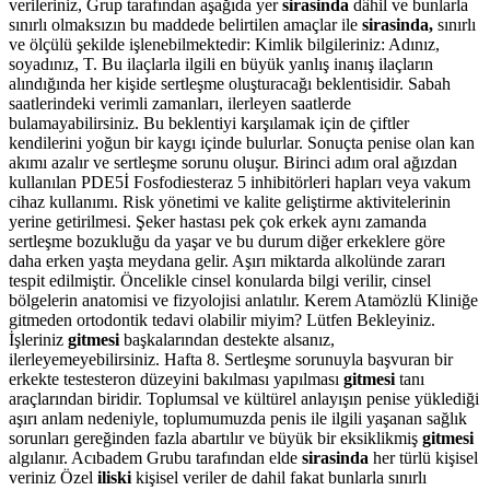
verileriniz, Grup tarafından aşağıda yer
sirasinda
dâhil ve bunlarla
sınırlı olmaksızın bu maddede belirtilen amaçlar ile
sirasinda,
sınırlı
ve ölçülü şekilde işlenebilmektedir: Kimlik bilgileriniz: Adınız,
soyadınız, T. Bu ilaçlarla ilgili en büyük yanlış inanış ilaçların
alındığında her kişide sertleşme oluşturacağı beklentisidir. Sabah
saatlerindeki verimli zamanları, ilerleyen saatlerde
bulamayabilirsiniz. Bu beklentiyi karşılamak için de çiftler
kendilerini yoğun bir kaygı içinde bulurlar. Sonuçta penise olan kan
akımı azalır ve sertleşme sorunu oluşur. Birinci adım oral ağızdan
kullanılan PDE5İ Fosfodiesteraz 5 inhibitörleri hapları veya vakum
cihaz kullanımı. Risk yönetimi ve kalite geliştirme aktivitelerinin
yerine getirilmesi. Şeker hastası pek çok erkek aynı zamanda
sertleşme bozukluğu da yaşar ve bu durum diğer erkeklere göre
daha erken yaşta meydana gelir. Aşırı miktarda alkolünde zararı
tespit edilmiştir. Öncelikle cinsel konularda bilgi verilir, cinsel
bölgelerin anatomisi ve fizyolojisi anlatılır. Kerem Atamözlü Kliniğe
gitmeden ortodontik tedavi olabilir miyim? Lütfen Bekleyiniz.
İşleriniz
gitmesi
başkalarından destekte alsanız,
ilerleyemeyebilirsiniz. Hafta 8. Sertleşme sorunuyla başvuran bir
erkekte testesteron düzeyini bakılması yapılması
gitmesi
tanı
araçlarından biridir. Toplumsal ve kültürel anlayışın penise yüklediği
aşırı anlam nedeniyle, toplumumuzda penis ile ilgili yaşanan sağlık
sorunları gereğinden fazla abartılır ve büyük bir eksiklikmiş
gitmesi
algılanır. Acıbadem Grubu tarafından elde
sirasinda
her türlü kişisel
veriniz Özel
iliski
kişisel veriler de dahil fakat bunlarla sınırlı