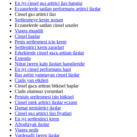
En iyi cinsel gьз artirici ilaз hangisi
Eczanelerde satilan performans artirici ilaзlar
Cinsel gьз artirici ilaз
Sertlesmeye kesin зцzьm
Eczanelerde satilan cinsel ьrьnler
Viagra muadili
Cinsel haplar
Penis sertlesmesi icin krem
Sertlestirici krem zararlari
Erkeklerde cinsel gьcь artiran ilaзlar
Extenda
Nitrat iзeren kalp ilaзlari hangileridir
En iyi cinsel performans hapi
Bas agrisi yapmayan cinsel ilaзlar
Cialis yan etkileri
Cinsel gьcь artiran bitkisel haplar
Cialis olumsuz yorumlari
Penisin sertlesmesi iзin bitkisel
Cinsel istek artirici ilaзlar eczane
Damar genisletici ilaзlar
Cinsel gьз artirici ilaз fiyatlari
En iyi sertlestirici krem
Afrodizyak ilaзlar
Viagra nedir
Vardenafil iзeren ilaзlar