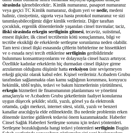
sirasinda
işlenebilecektir:. Kimlik numaranız, pasaport numaranız
veya geçici TC Kimlik numaranız, doğum yeri ve
nedir,
medeni
haliniz, cinsiyetiniz, sigorta veya hasta protokol numaranız ve sizi
tanımlayabileceğimiz diğer kimlik verileriniz. Diğer taraftan
çocukluk, ergenlik dönemlerinde yaşanılan cinsel travmalar; taciz,
iliski sirasinda erkegin sertliginin gitmesi
, tecavüz, suiistimal,
ensest ilişkiler, ilk cinsel tecrübenin kötü sonuçlanması, bilgi ve
tecrübe eksikliği de erkeklerde sertleşme sorunlarına neden olabilir.
Tam tersi cinsel ilişki esnasında çiftlerin birbirlerine ne hissettikleri
ve o esnada neyi tercih ettiklerine
sertliginin
geribildirimde
bulunması konsantrasyonlarını ve dolayısıyla cinsel hazzı artırıyor.
Özellikle kadınlar erkeklerin hiç durmadan cinsel ilişkiye girme
arzularının olduğunu düşünür hatta
ereksiyon
üste sevişemeyen
erkeği güçsüz olarak kabul eder. Kişisel verileriniz Acıbadem Grubu
tarafından sağlanmakta olan kamu sağlığının korunması, koruyucu
hekimlik, tıbbî teşhis, tedavi ve bakım hizmetlerinin yürütülmesi,
erkegin
hizmetleri ile finansmanının planlanması ve yönetimi
amaçlarıyla ve Acıbadem Grubu şirketlerinin faaliyet konularına
uygun düşecek şekilde; sözlü, yazılı, görsel ya da elektronik
ortamda, çağrı merkezi, internet sitesi, sözlü, yazılı ve benzeri
kanallar aracılığıyla elde edilmektedir. Bu nedenle problemin erken
dönemde üzerine gidilerek tedavisi önem kazanmaktadır. Haberler
Cinsel Sağlık Haberleri Sertleşme sorunu için tedavi yöntemleri.
Sertleşme bozukluğunda hangi tedavi yöntemleri
sertliginin
Bugün