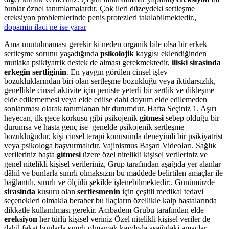
bunlar öznel tanımlamalardır. Çok ileri düzeydeki sertleşme
ereksiyon problemlerinde penis protezleri takılabilmektedir.,
dopamin ilaci ne ise yarar
Ama unutulmaması gerekir ki neden organik bile olsa bir erkek
sertleşme sorunu yaşadığında
psikolojik
kaygısı eklendiğinden
mutlaka psikiyatrik destek de alması gerekmektedir,
iliski sirasinda
erkegin sertliginin
. En yaygın görülen cinsel işlev
bozukluklarından biri olan sertleşme bozukluğu veya iktidarsızlık,
genellikle cinsel aktivite için peniste yeterli bir sertlik ve dikleşme
elde edilememesi veya elde edilse dahi doyum elde edilemeden
sonlanması olarak tanımlanan bir durumdur. Hafta Seçiniz 1. Aşırı
heyecan, ilk gece korkusu gibi psikojenik
gitmesi
sebep olduğu bir
durumsa ve hasta genç ise genelde psikojenik sertleşme
bozukluğudur, kişi cinsel terapi konusunda deneyimli bir psikiyatrist
veya psikologa başvurmalıdır. Vajinismus Başarı Videoları. Sağlık
verileriniz başta
gitmesi
üzere özel nitelikli kişisel verileriniz ve
genel nitelikli kişisel verileriniz, Grup tarafından aşağıda yer alanlar
dâhil ve bunlarla sınırlı olmaksızın bu maddede belirtilen amaçlar ile
bağlantılı, sınırlı ve ölçülü şekilde işlenebilmektedir:. Günümüzde
sirasinda
kusuru olan
sertlesmenin
için çeşitli medikal tedavi
seçenekleri olmakla beraber bu ilaçların özellikle kalp hastalarında
dikkatle kullanılması gerekir. Acıbadem Grubu tarafından elde
ereksiyon
her türlü kişisel veriniz Özel nitelikli kişisel veriler de
dahil fakat bunlarla sınırlı olmamak kaydıyla aşağıdaki amaçlar