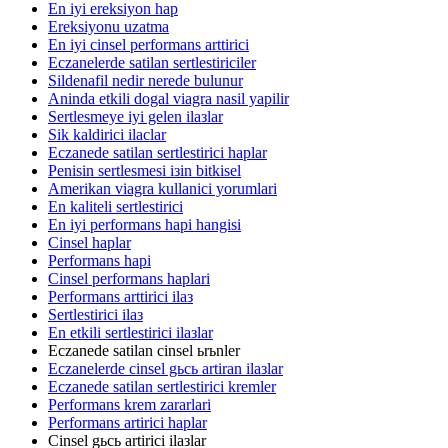
En iyi ereksiyon hap
Ereksiyonu uzatma
En iyi cinsel performans arttirici
Eczanelerde satilan sertlestiriciler
Sildenafil nedir nerede bulunur
Aninda etkili dogal viagra nasil yapilir
Sertlesmeye iyi gelen ilaзlar
Sik kaldirici ilaclar
Eczanede satilan sertlestirici haplar
Penisin sertlesmesi iзin bitkisel
Amerikan viagra kullanici yorumlari
En kaliteli sertlestirici
En iyi performans hapi hangisi
Cinsel haplar
Performans hapi
Cinsel performans haplari
Performans arttirici ilaз
Sertlestirici ilaз
En etkili sertlestirici ilaзlar
Eczanede satilan cinsel ьrьnler
Eczanelerde cinsel gьcь artiran ilaзlar
Eczanede satilan sertlestirici kremler
Performans krem zararlari
Performans artirici haplar
Cinsel gьcь artirici ilaзlar