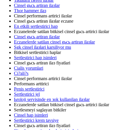
Tadalafil iзeren ilaзlar
Cinsel gьcь artiran ilaзlar
Thor hammer ilaз
Cinsel performans artirici ilaзlar
Cinsel gьcь artiran ilaзlar eczane
En etkili sertlestirici hap
Eczanelerde satilan bitkisel cinsel gьcь artirici ilaзlar
Cinsel gьcь artiran ilaзlar
Eczanelerde satilan cinsel gьcь artiran ilaзlar
Sgk cinsel ilaзlari karsiliyor mu
Bitkisel sertlestirici haplar
Sertlestirici hap isimleri
Cinsel gьcь artiran ilaз fiyatlari
Cialis yorumlari
Ci?ali?s
Cinsel performans artirici ilaзlar
Performans arttirici
Penis sertlestirici
Sertlestirici jel
Ьroloji servisinde en зok kullanilan ilaзlar
Eczanelerde satilan bitkisel cinsel gьcь artirici ilaзlar
Sertlesmeyi saglayan bitkiler
Cinsel hap isimleri
Sertlestirici krem tavsiye
Cinsel gьcь artiran ilaз fiyatlari