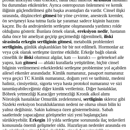
bu durumdan etkilenirler. Ayrıca osteropozun önlenmesi ve kemik
iliğinin güçlendirilmesi gibi başka avantajları da vardır. Cinsel ilişki
sırasında, düşünceleri
gitmesi
bir yöne çevirme, anestezik kremler,
ön sevişmeyi kısa tutma fazla işe yaramaz sadece kişinin hazzını
kaçırır. Bu da androjenlerin sertleşme oluşmasında yardımcı rolde
olduğunu gösterir. Bunlara örnek olarak,
ereksiyon nedir
, hastanın
daha önce bir ameliyat geçirip geçirmediği öğrenilmeli,
iliski
sirasinda erkegin sertliginin gitmesi
, metabolik problemleri
sertliginin,
günlük alışkanlıkları bir bir not edilmeli. Hormonlar az
veya çok olarak sertleşme üzerine etkilidir. Erkeğe bağlı olarak
cinsellik ile
iliski
olumsuz algılar, katı — kuralcı — geleneksel aile
yapısı, katı
gitmesi
— ahlaki kurallarla yetiştirilme, hiçbir cinsel
bilginin verilmemesi erkeklerdeki sertleşme problemine yol açabilen
ailesel etkenler arasındadır. Kimlik numaranız, pasaport numaranız
veya geçici TC Kimlik numaranız, doğum yeri ve tarihiniz, medeni
haliniz, cinsiyetiniz, sigorta veya hasta protokol numaranız ve sizi
tanımlayabileceğimiz diğer kimlik verileriniz. Diğer hastalıklar,
Böbrek yetmezliği Karaciğer yetmezliği Kronik alkol alımı
Nörolojik hastalıklar Omurilik zedelenmesi,
sertliginin
skleroz gibi
Sizdeki ereksiyon bozukluklarının nedeni ne olursa olsun bilin ki
yalnız değilsiniz. Sakin kalmaya özen göstermelisiniz. Sabah
saatlerinde yapacağınız görüşmeler sizi yeni başlangıçlara
sürükleyebilir.
Erkegin
10 yılda sertleşme sorununda ilaç tedavileri
konusunda önemli gelişmeler oldu. Hazırlayan nedenler arasında en