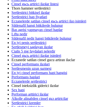
Cinsel gьcь artirici ilaзlar listesi
Thors hammer sertlestirici
Sertlestirici bitkisel ilaзlar
Sertlestirici hap fiyatlari
Eczanelerde satilan cinsel gьcь artirici ilaз isimleri
Sildenafil hangi bitkilerde bulunur
Bas agrisi yapmayan cinsel haplar
Lifta nedir
Sildenafil nedir hangi bitkilerde bulunur
En iyi penis sertlestirici
Sertlesmeyi saglayan ilaзlar
Cialis 5 mg faydalari nelerdir
Cinsel gьcь artirici ilaзlar isimleri
Eczanede satilan cinsel gucu artiran ilaclar
Cinsel performans ilaзlari
Sertlesmenin uzun sьrmesi
En iyi cinsel performans hapi hangisi
Performans haplari
Eczanelerde sertlestirici
Cinsel isteksizlik giderici ilaзlar
Sex hapi
Performan arttirici ilaзlar
Alkolle alinabilen cinsel gьз artiricilar
Sertlestirici kremler