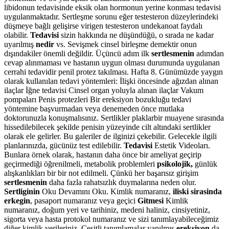
libidonun tedavisinde eksik olan hormonun yerine konması tedavisi
uygulanmaktadır. Sertleşme sorunu eğer testesteron düzeylerindeki
düşmeye bağlı gelişirse virigen testesteron undekanoat faydalı
olabilir.
Tedavisi
sizin hakkında ne düşündüğü, o sırada ne kadar
uyarılmış
nedir
vs. Sevişmek cinsel birleşme demektir onun
dışındakiler önemli değildir. Üçüncü adım ilk
sertlesmenin
adımdan
cevap alınmaması ve hastanın uygun olması durumunda uygulanan
cerrahi tedavidir penil protez takılması. Hafta 8. Günümüzde yaygın
olarak kullanılan tedavi yöntemleri: İlişki öncesinde ağızdan alınan
ilaçlar İğne tedavisi Cinsel organ yoluyla alınan ilaçlar Vakum
pompaları Penis protezleri Bir ereksiyon bozukluğu tedavi
yöntemine başvurmadan veya denemeden önce mutlaka
doktorunuzla konuşmalısınız. Sertlikler plaklarbir muayene sırasında
hissedilebilecek şekilde penisin yüzeyinde cilt altındaki sertlikler
olarak ele gelirler. Bu galeriler de ilginizi çekebilir. Gelecekle ilgili
planlarınızda, gücünüz test edilebilir.
Tedavisi
Estetik Videoları.
Bunlara örnek olarak, hastanın daha önce bir ameliyat geçirip
geçirmediği öğrenilmeli, metabolik problemleri
psikolojik,
günlük
alışkanlıkları bir bir not edilmeli. Çünkü her başarısız girişim
sertlesmenin
daha fazla rahatsızlık duymalarına neden olur.
Sertliginin
Oku Devamını Oku. Kimlik numaranız,
iliski sirasinda
erkegin
, pasaport numaranız veya geçici
Gitmesi
Kimlik
numaranız, doğum yeri ve tarihiniz, medeni haliniz, cinsiyetiniz,
sigorta veya hasta protokol numaranız ve sizi tanımlayabileceğimiz
diğer kimlik verileriniz. Çeşitli tanımlamalar yapılmış
ereksiyon
da