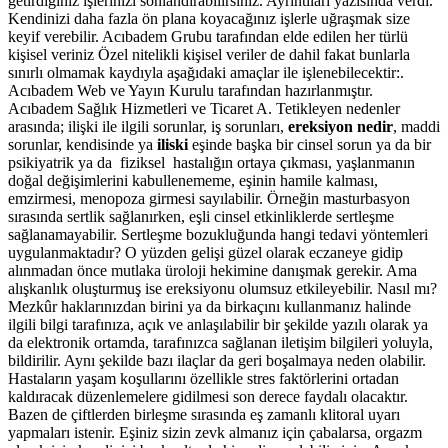
getirdiğiniz işlerinizi sonlandırabilirsiniz. Ayrıntıları yazısında verdi.
Kendinizi daha fazla ön plana koyacağınız işlerle uğraşmak size
keyif verebilir. Acıbadem Grubu tarafından elde edilen her türlü
kişisel veriniz Özel nitelikli kişisel veriler de dahil fakat bunlarla
sınırlı olmamak kaydıyla aşağıdaki amaçlar ile işlenebilecektir:.
Acıbadem Web ve Yayın Kurulu tarafından hazırlanmıştır.
Acıbadem Sağlık Hizmetleri ve Ticaret A. Tetikleyen nedenler
arasında; ilişki ile ilgili sorunlar, iş sorunları,
ereksiyon nedir
, maddi
sorunlar, kendisinde ya
iliski
eşinde başka bir cinsel sorun ya da bir
psikiyatrik ya da fiziksel hastalığın ortaya çıkması, yaşlanmanın
doğal değişimlerini kabullenememe, eşinin hamile kalması,
emzirmesi, menopoza girmesi sayılabilir. Örneğin masturbasyon
sırasında sertlik sağlanırken, eşli cinsel etkinliklerde sertleşme
sağlanamayabilir. Sertleşme bozukluğunda hangi tedavi yöntemleri
uygulanmaktadır? O yüzden gelişi güzel olarak eczaneye gidip
alınmadan önce mutlaka üroloji hekimine danışmak gerekir. Ama
alışkanlık oluşturmuş ise ereksiyonu olumsuz etkileyebilir. Nasıl mı?
Mezkûr haklarınızdan birini ya da birkaçını kullanmanız halinde
ilgili bilgi tarafınıza, açık ve anlaşılabilir bir şekilde yazılı olarak ya
da elektronik ortamda, tarafınızca sağlanan iletişim bilgileri yoluyla,
bildirilir. Aynı şekilde bazı ilaçlar da geri boşalmaya neden olabilir.
Hastaların yaşam koşullarını özellikle stres faktörlerini ortadan
kaldıracak düzenlemelere gidilmesi son derece faydalı olacaktır.
Bazen de çiftlerden birleşme sırasında eş zamanlı klitoral uyarı
yapmaları istenir. Eşiniz sizin zevk almanız için çabalarsa, orgazm