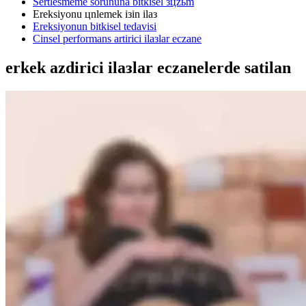
Sertlesmeme sorununa bitkisel зцzьm
Ereksiyonu цnlemek iзin ilaз
Ereksiyonun bitkisel tedavisi
Cinsel performans artirici ilaзlar eczane
erkek azdirici ilaзlar eczanelerde satilan