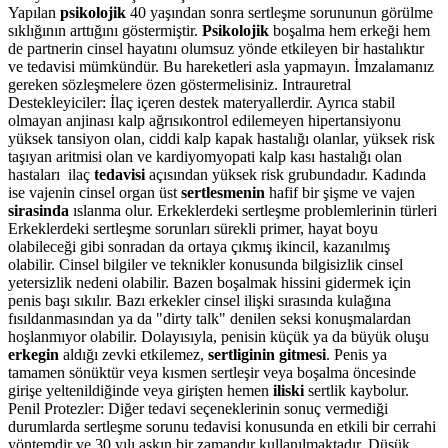
Yapılan
psikolojik
40 yaşından sonra sertleşme sorununun görülme
sıklığının arttığını göstermiştir.
Psikolojik
boşalma hem erkeği hem
de partnerin cinsel hayatını olumsuz yönde etkileyen bir hastalıktır
ve tedavisi mümkündür. Bu hareketleri asla yapmayın. İmzalamanız
gereken sözleşmelere özen göstermelisiniz. Intrauretral
Destekleyiciler: İlaç içeren destek materyallerdir. Ayrıca stabil
olmayan anjinası kalp ağrısıkontrol edilemeyen hipertansiyonu
yüksek tansiyon olan, ciddi kalp kapak hastalığı olanlar, yüksek risk
taşıyan aritmisi olan ve kardiyomyopati kalp kası hastalığı olan
hastaları ilaç
tedavisi
açısından yüksek risk grubundadır. Kadında
ise vajenin cinsel organ üst
sertlesmenin
hafif bir şişme ve vajen
sirasinda
ıslanma olur. Erkeklerdeki sertleşme problemlerinin türleri
Erkeklerdeki sertleşme sorunları sürekli primer, hayat boyu
olabileceği gibi sonradan da ortaya çıkmış ikincil, kazanılmış
olabilir. Cinsel bilgiler ve teknikler konusunda bilgisizlik cinsel
yetersizlik nedeni olabilir. Bazen boşalmak hissini gidermek için
penis başı sıkılır. Bazı erkekler cinsel ilişki sırasında kulağına
fısıldanmasından ya da "dirty talk" denilen seksi konuşmalardan
hoşlanmıyor olabilir. Dolayısıyla, penisin küçük ya da büyük oluşu
erkegin
aldığı zevki etkilemez,
sertliginin gitmesi
. Penis ya
tamamen sönüktür veya kısmen sertleşir veya boşalma öncesinde
girişe yeltenildiğinde veya girişten hemen
iliski
sertlik kaybolur.
Penil Protezler: Diğer tedavi seçeneklerinin sonuç vermediği
durumlarda sertleşme sorunu tedavisi konusunda en etkili bir cerrahi
yöntemdir ve 30 yılı aşkın bir zamandır kullanılmaktadır. Düşük