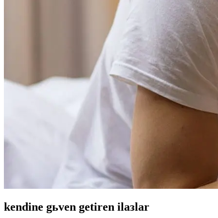
kendine gьven getiren ilaзlar