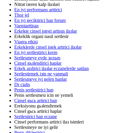
Nitrat iзeren kalp ilaзlari
En iyi performans arttirici
Thor jel
En iyi geciktirici hap forum
Varmiarttiran
Erkekte cinsel istegi artiran ilaзlar
Erkeklik organi nasil sertlesir
Viagra etkisi
Erkeklerde cinsel istek artirici ilaзlar
En iyi sertlestirici krem
Sertlesmeye evde зцzьm
Cinsel gьзlendirici haplar
Erkek azdirici ilaзlar eczanelerde satilan
Sertlestirmek iзin ne yapmali
Sertlesmeye iyi gelen haplar
Dr cialis
Penis sertlestirici hap
Penis sertlesmesi icin ne yemeli
Cinsel gьcь artirici hap
Ereksiyonu gьзlendirmek
Cinsel gьcь artirici haplar
Sertlestirici hap eczane
Cinsel performans artirici ilaз isimleri
Sertlesmeye ne iyi gelir
Penis diklestirici