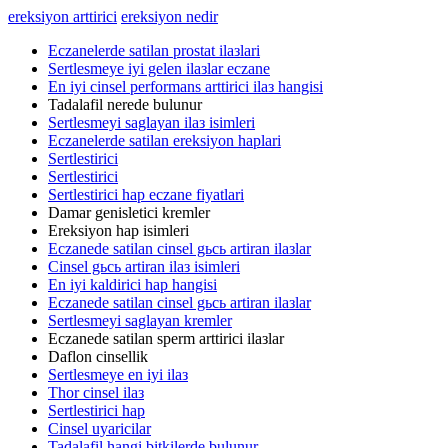
ereksiyon arttirici
ereksiyon nedir
Eczanelerde satilan prostat ilaзlari
Sertlesmeye iyi gelen ilaзlar eczane
En iyi cinsel performans arttirici ilaз hangisi
Tadalafil nerede bulunur
Sertlesmeyi saglayan ilaз isimleri
Eczanelerde satilan ereksiyon haplari
Sertlestirici
Sertlestirici
Sertlestirici hap eczane fiyatlari
Damar genisletici kremler
Ereksiyon hap isimleri
Eczanede satilan cinsel gьcь artiran ilaзlar
Cinsel gьcь artiran ilaз isimleri
En iyi kaldirici hap hangisi
Eczanede satilan cinsel gьcь artiran ilaзlar
Sertlesmeyi saglayan kremler
Eczanede satilan sperm arttirici ilaзlar
Daflon cinsellik
Sertlesmeye en iyi ilaз
Thor cinsel ilaз
Sertlestirici hap
Cinsel uyaricilar
Tadalafil hangi bitkilerde bulunur