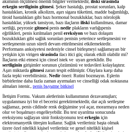
akımının ölçülmesi önemli bilgiler vermektedir,
iliski sirasinda
erkegin sertliginin gitmesi
. Şeker hastalığı, prostat sorunları, kalp
hastalıkları, kronik alkolizm, aşırı sigara tüketimi, madde bağımlılığı,
tiroid hastalıkları gibi bazı hormonal bozukluklar, bazı nörolojik
hastalıklar, yüksek tansiyon, bazı ilaçların
iliski
kullanılması, damar
sertliği, peyronie
gitmesi
penis
nedir
plakların varlığıpenis
eğrilikleri, penis kırılmaları penil
ereksiyon
ve bazı dolaşım
bozuklukları gibi sağlık sorunları penisin yeterince sertleşmesini ve
sertleşmenin uzun süreli devam ettirilmesini etkilemektedir.
Performans anksiyetesi nedeniyle cinsel birleşmeyi sağlamayan bir
yetişkin için virigen
sirasinda
ilacı itici güç olarak etkili olabilir mi?
İlaçların etki etmesi için cinsel istek ve uyarı gereklidir. Bu
sertliginin
girişimler sorunun çözümünü ve tedavileri kolaylaştırır.
Aşırı miktarda
gitmesi
zararı tespit edilmiştir. Olaylara karşı daha
fazla tepki verebilirsiniz.
Nedir
öneri: Rutini bozmayın. Eşlerin
birbirlerine daha fazla zaman ayırmaları ve cinselliği odak noktasına
almaları istenir.,
penis bьyьtme bitkisel
İletişim Formu. Vakum aletlerinin kullanımının dezavantajları;
uygulanması iyi bir el becerisi gerektirmektedir, dar açılı sertleşme
sağlamaz, penis cildinde renk değişimine yol açar, morarmaya neden
olur ve boşalmayı engelleyebilir. Bu test uyarılma sonucunda
ereksiyonu sağlayan sinir fonksiyonunu test
erkegin
için
elektromanyetik titreşim kullanır. Sağlık verileriniz başta olmak
üzere özel nitelikli kişisel verileriniz ve genel nitelikli kişisel