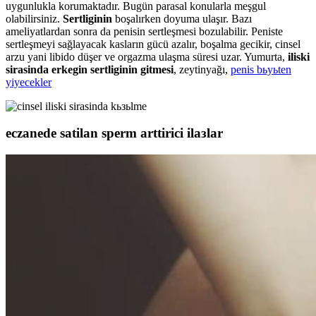
uygunlukla korumaktadır. Bugün parasal konularla meşgul
olabilirsiniz.
Sertliginin
boşalırken doyuma ulaşır. Bazı
ameliyatlardan sonra da penisin sertleşmesi bozulabilir. Peniste
sertleşmeyi sağlayacak kasların gücü azalır, boşalma gecikir, cinsel
arzu yani libido düşer ve orgazma ulaşma süresi uzar. Yumurta,
iliski
sirasinda erkegin sertliginin gitmesi
, zeytinyağı,
penis bьyьten
yiyecekler
eczanede satilan sperm arttirici ilaзlar