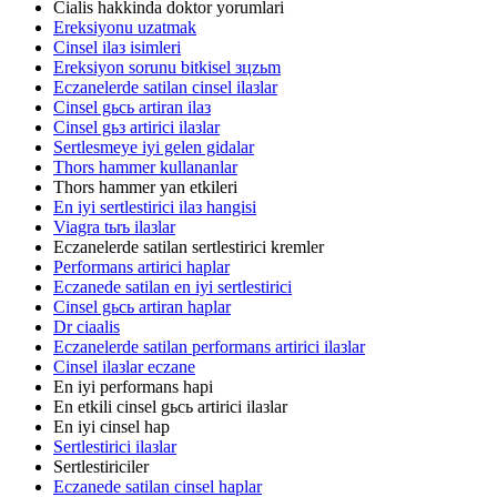
Cialis hakkinda doktor yorumlari
Ereksiyonu uzatmak
Cinsel ilaз isimleri
Ereksiyon sorunu bitkisel зцzьm
Eczanelerde satilan cinsel ilaзlar
Cinsel gьcь artiran ilaз
Cinsel gьз artirici ilaзlar
Sertlesmeye iyi gelen gidalar
Thors hammer kullananlar
Thors hammer yan etkileri
En iyi sertlestirici ilaз hangisi
Viagra tьrь ilaзlar
Eczanelerde satilan sertlestirici kremler
Performans artirici haplar
Eczanede satilan en iyi sertlestirici
Cinsel gьcь artiran haplar
Dr ciaalis
Eczanelerde satilan performans artirici ilaзlar
Cinsel ilaзlar eczane
En iyi performans hapi
En etkili cinsel gьcь artirici ilaзlar
En iyi cinsel hap
Sertlestirici ilaзlar
Sertlestiriciler
Eczanede satilan cinsel haplar