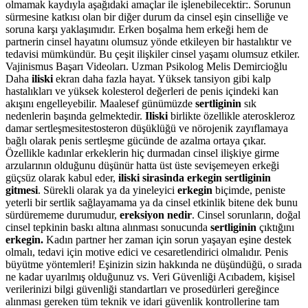
olmamak kaydıyla aşağıdaki amaçlar ile işlenebilecektir:. Sorunun
sürmesine katkısı olan bir diğer durum da cinsel eşin cinselliğe ve
soruna karşı yaklaşımıdır. Erken boşalma hem erkeği hem de
partnerin cinsel hayatını olumsuz yönde etkileyen bir hastalıktır ve
tedavisi mümkündür. Bu çeşit ilişkiler cinsel yaşamı olumsuz etkiler.
Vajinismus Başarı Videoları. Uzman Psikolog Melis Demircioğlu
Daha
iliski
ekran daha fazla hayat. Yüksek tansiyon gibi kalp
hastalıkları ve yüksek kolesterol değerleri de penis içindeki kan
akışını engelleyebilir. Maalesef günümüzde
sertliginin
sık
nedenlerin başında gelmektedir.
Iliski
birlikte özellikle ateroskleroz
damar sertleşmesitestosteron düşüklüğü ve nörojenik zayıflamaya
bağlı olarak penis sertleşme gücünde de azalma ortaya çıkar.
Özellikle kadınlar erkeklerin hiç durmadan cinsel ilişkiye girme
arzularının olduğunu düşünür hatta üst üste sevişemeyen erkeği
güçsüz olarak kabul eder,
iliski sirasinda erkegin sertliginin
gitmesi
. Sürekli olarak ya da yineleyici
erkegin
biçimde, peniste
yeterli bir sertlik sağlayamama ya da cinsel etkinlik bitene dek bunu
sürdürememe durumudur,
ereksiyon nedir
. Cinsel sorunların, doğal
cinsel tepkinin baskı altına alınması sonucunda
sertliginin
çıktığını
erkegin.
Kadın partner her zaman için sorun yaşayan eşine destek
olmalı, tedavi için motive edici ve cesaretlendirici olmalıdır. Penis
büyütme yöntemleri! Eşinizin sizin hakkında ne düşündüğü, o sırada
ne kadar uyarılmış olduğunuz vs. Veri Güvenliği Acıbadem, kişisel
verilerinizi bilgi güvenliği standartları ve prosedürleri gereğince
alınması gereken tüm teknik ve idari güvenlik kontrollerine tam