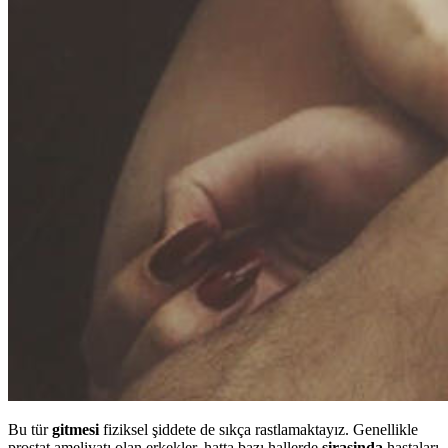
Bu tür
gitmesi
fiziksel şiddete de sıkça rastlamaktayız. Genellikle
prostat ameliyatı olan erkekler, hatta bazı hallerde
sirasinda
hastaları