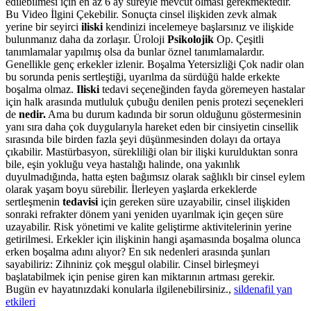
edilebilmesi için en az 6 ay süreyle mevcut olması gerekmektedir.
Bu Video İlgini Çekebilir. Sonuçta cinsel ilişkiden zevk almak
yerine bir seyirci
iliski
kendinizi incelemeye başlarsınız ve ilişkide
bulunmanız daha da zorlaşır. Üroloji
Psikolojik
Op. Çeşitli
tanımlamalar yapılmış olsa da bunlar öznel tanımlamalardır.
Genellikle genç erkekler izlenir. Boşalma Yetersizliği Çok nadir olan
bu sorunda penis sertleştiği, uyarılma da sürdüğü halde erkekte
boşalma olmaz.
Iliski
tedavi seçeneğinden fayda göremeyen hastalar
için halk arasında mutluluk çubuğu denilen penis protezi seçenekleri
de
nedir.
Ama bu durum kadında bir sorun olduğunu göstermesinin
yanı sıra daha çok duygularıyla hareket eden bir cinsiyetin cinsellik
sırasında bile birden fazla şeyi düşünmesinden dolayı da ortaya
çıkabilir. Mastürbasyon, sürekliliği olan bir ilişki kurulduktan sonra
bile, eşin yokluğu veya hastalığı halinde, ona yakınlık
duyulmadığında, hatta eşten bağımsız olarak sağlıklı bir cinsel eylem
olarak yaşam boyu sürebilir. İlerleyen yaşlarda erkeklerde
sertleşmenin
tedavisi
için gereken süre uzayabilir, cinsel ilişkiden
sonraki refrakter dönem yani yeniden uyarılmak için geçen süre
uzayabilir. Risk yönetimi ve kalite geliştirme aktivitelerinin yerine
getirilmesi. Erkekler için ilişkinin hangi aşamasında boşalma olunca
erken boşalma adını alıyor? En sık nedenleri arasında şunları
sayabiliriz: Zihniniz çok meşgul olabilir. Cinsel birleşmeyi
başlatabilmek için penise giren kan miktarının artması gerekir.
Bugün ev hayatınızdaki konularla ilgilenebilirsiniz.,
sildenafil yan
etkileri