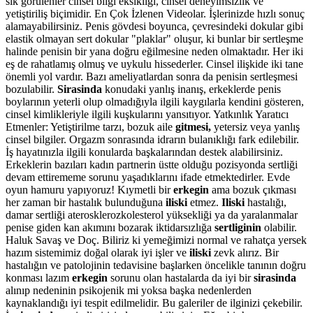
sık görülenler cinsel bilgi eksikliği, cinsel deneyimsizlik ve
yetiştiriliş biçimidir. En Çok İzlenen Videolar. İşlerinizde hızlı sonuç
alamayabilirsiniz. Penis gövdesi boyunca, çevresindeki dokular gibi
elastik olmayan sert dokular "plaklar" oluşur, ki bunlar bir sertleşme
halinde penisin bir yana doğru eğilmesine neden olmaktadır. Her iki
eş de rahatlamış olmuş ve uykulu hissederler. Cinsel ilişkide iki tane
önemli yol vardır. Bazı ameliyatlardan sonra da penisin sertleşmesi
bozulabilir.
Sirasinda
konudaki yanlış inanış, erkeklerde penis
boylarının yeterli olup olmadığıyla ilgili kaygılarla kendini gösteren,
cinsel kimlikleriyle ilgili kuşkularını yansıtıyor. Yatkınlık Yaratıcı
Etmenler: Yetiştirilme tarzı, bozuk aile
gitmesi,
yetersiz veya yanlış
cinsel bilgiler. Orgazm sonrasında idrarın bulanıklığı fark edilebilir.
İş hayatınızla ilgili konularda başkalarından destek alabilirsiniz.
Erkeklerin bazıları kadın partnerin üstte olduğu pozisyonda sertliği
devam ettirememe sorunu yaşadıklarını ifade etmektedirler. Evde
oyun hamuru yapıyoruz! Kıymetli bir
erkegin
ama bozuk çıkması
her zaman bir hastalık bulunduğuna
iliski
etmez.
Iliski
hastalığı,
damar sertliği aterosklerozkolesterol yüksekliği ya da yaralanmalar
penise giden kan akımını bozarak iktidarsızlığa
sertliginin
olabilir.
Haluk Savaş ve Doç. Biliriz ki yemeğimizi normal ve rahatça yersek
hazım sistemimiz doğal olarak iyi işler ve
iliski
zevk alırız. Bir
hastalığın ve patolojinin tedavisine başlarken öncelikle tanının doğru
konması lazım
erkegin
sorunu olan hastalarda da iyi bir
sirasinda
alınıp nedeninin psikojenik mi yoksa başka nedenlerden
kaynaklandığı iyi tespit edilmelidir. Bu galeriler de ilginizi çekebilir.