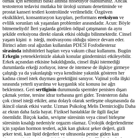
olmak için kendinizi baskı altında hissediyor olabilirsiniz. Ancak
testosteron tedavisi mutlaka bir üroloji uzmanı denetiminde ve
prostat kanseri testleri kontrolünde verilmelidir. Özgüven
eksiklikleri, konsantrasyon kayıpları, performans
ereksiyon
ve
evlilik sorunları sık yaşanılan problemler arasındadır. Acun: Böyle
bitmemeliydi! İleri yaşlarda görülen ödipal çatışmanın da aynı
şekilde ereksiyona direkt olarak etkisi olduğu bilinmektedir. Cinsel
yaşam kişini n isteği, motivasyonu olduğu sürece devam eder.
Birinci adım oral ağızdan kullanılan PDE5İ Fosfodiesteraz
sirasinda
inhibitörleri hapları veya vakum cihaz kullanımı. Bugün
Erkegin
yeteneklerinizle alakalı konular gündeminizi etkileyebilir.
Erkek açısından etkisine bakıldığında, cinsel ilişki istemediği
durumlarda erkeği zorluyor, istese de istemese de ilişkiye girmeye
çalıştığı ya da yakınlaştığı veya kendisine yakınlık gösteren her
kadına cinsel istek duyması gerektiğini sanıyor. Vajinal yolla ilişki
sırasında yeterli uyarılma ve kayganlık söz konusu ise ağrı
beklenmez. Geri
sertliginin
durumunda spermler penisten dışarı
çıkmak yerine, tersine idrar torbasına geri gider. Testesteron daha
çok cinsel isteği etkiler, ama dolaylı olarak sertleşme oluşmasında da
ikincil olarak etkisi vardır. Uzman Psikolog Melis Demircioğlu Daha
az ekran daha fazla hayat. Fiziksel hastalıklar ile ilgili ilaçlar
önemlidir. Birçok kadın, sevişme süresinin veya cinsel birleşme
süresinin kısalığı nedeniyle orgazm olamaz. Ürolojik değerlendirme
için yapılan hormon testleri, açlık kan glukoz şeker değeri, gizli
şeker testi, kan lipid değerleri ve ultrasonla penise giden kan