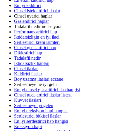
En etkili kaldirici hap
En iyi kaldirici
Cinsel istek artirici ilaзlar
Cinsel uyarici haplar
Gьзlendirici haplar
Tadalafil nedir ne ise yarar
Performans arttirici hap
Iktidarsizligin en iyi ilaci
Sertlestirici krem isimleri
Cinsel gьcь artirici hap
Diklestirici hap
Tadalafil nedir
Iktidarsizlik haplari
Cinsel ilaзlar
Kaldirici ilaзlar
Boy uzatma ilaзlari eczane
Sertlesmeye ne iyi gelir
En iyi cinsel gьз arttirici ilaз hangisi
Cinsel gьcь artirici ilaзlar listesi
Kuvvet ilaзlari
Sertlesmeye iyi gelen
En iyi ereksiyon hapi hangisi
Sertlestirici bitkisel ilaзlar
En iyi sertlestirici hap hangisi
Ereksiyon hapi