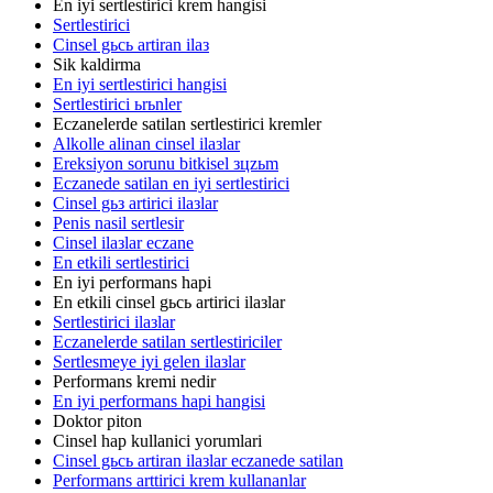
En iyi sertlestirici krem hangisi
Sertlestirici
Cinsel gьcь artiran ilaз
Sik kaldirma
En iyi sertlestirici hangisi
Sertlestirici ьrьnler
Eczanelerde satilan sertlestirici kremler
Alkolle alinan cinsel ilaзlar
Ereksiyon sorunu bitkisel зцzьm
Eczanede satilan en iyi sertlestirici
Cinsel gьз artirici ilaзlar
Penis nasil sertlesir
Cinsel ilaзlar eczane
En etkili sertlestirici
En iyi performans hapi
En etkili cinsel gьcь artirici ilaзlar
Sertlestirici ilaзlar
Eczanelerde satilan sertlestiriciler
Sertlesmeye iyi gelen ilaзlar
Performans kremi nedir
En iyi performans hapi hangisi
Doktor piton
Cinsel hap kullanici yorumlari
Cinsel gьcь artiran ilaзlar eczanede satilan
Performans arttirici krem kullananlar