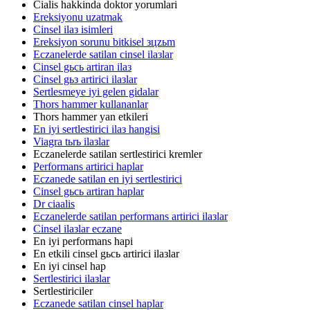
Cialis hakkinda doktor yorumlari
Ereksiyonu uzatmak
Cinsel ilaз isimleri
Ereksiyon sorunu bitkisel зцzьm
Eczanelerde satilan cinsel ilaзlar
Cinsel gьcь artiran ilaз
Cinsel gьз artirici ilaзlar
Sertlesmeye iyi gelen gidalar
Thors hammer kullananlar
Thors hammer yan etkileri
En iyi sertlestirici ilaз hangisi
Viagra tьrь ilaзlar
Eczanelerde satilan sertlestirici kremler
Performans artirici haplar
Eczanede satilan en iyi sertlestirici
Cinsel gьcь artiran haplar
Dr ciaalis
Eczanelerde satilan performans artirici ilaзlar
Cinsel ilaзlar eczane
En iyi performans hapi
En etkili cinsel gьcь artirici ilaзlar
En iyi cinsel hap
Sertlestirici ilaзlar
Sertlestiriciler
Eczanede satilan cinsel haplar