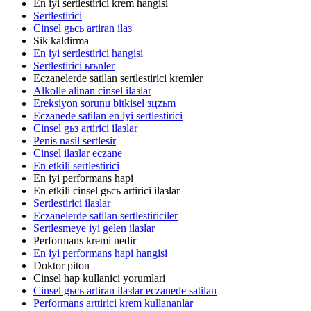
En iyi sertlestirici krem hangisi
Sertlestirici
Cinsel gьcь artiran ilaз
Sik kaldirma
En iyi sertlestirici hangisi
Sertlestirici ьrьnler
Eczanelerde satilan sertlestirici kremler
Alkolle alinan cinsel ilaзlar
Ereksiyon sorunu bitkisel зцzьm
Eczanede satilan en iyi sertlestirici
Cinsel gьз artirici ilaзlar
Penis nasil sertlesir
Cinsel ilaзlar eczane
En etkili sertlestirici
En iyi performans hapi
En etkili cinsel gьcь artirici ilaзlar
Sertlestirici ilaзlar
Eczanelerde satilan sertlestiriciler
Sertlesmeye iyi gelen ilaзlar
Performans kremi nedir
En iyi performans hapi hangisi
Doktor piton
Cinsel hap kullanici yorumlari
Cinsel gьcь artiran ilaзlar eczanede satilan
Performans arttirici krem kullananlar