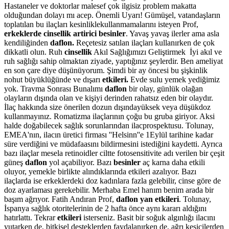
Hastaneler ve doktorlar malesef çok ilgisiz problem makatta
olduğundan dolayı mı acep. Önemli Uyarı! Gümüşel, vatandaşların
toplatılan bu ilaçları kesinliklekullanmamalarını isteyen Prof,
erkeklerde cinsellik artirici besinler
. Yavaş yavaş ilerler ama asla
kendiliğinden
daflon.
Reçetesiz satılan ilaçları kullanırken de çok
dikkatli olun. Ruh
cinsellik
Akıl Sağlığımızı Geliştirmek İyi akıl ve
ruh sağlığı sahip olmaktan ziyade, yaptığınız şeylerdir. Ben ameliyat
en son çare diye düşünüyorum. Şimdi bir ay öncesi bu şişkinlik
nohut büyüklüğünde ve dışarı
etkileri.
Evde sulu yemek yediğimiz
yok. Travma Sonrası Bunalımı
daflon
bir olay, günlük olağan
olayların dışında olan ve kişiyi derinden rahatsız eden bir olaydır.
İlaç hakkında size önerilen dozun dışındayüksek veya düşükdoz
kullanmayınız. Romatizma ilaçlarının çoğu bu gruba giriyor. Aksi
halde doğabilecek sağlık sorunlarından ilacprospektusu. Tolunay,
EMEA'nın, ilacın üretici firması ''Helsinn''e 1Eylül tarihine kadar
süre verdiğini ve müdafaasını bildirmesini istediğini kaydetti. Ayrıca
bazı ilaçlar mesela retinoidler ciltte fotosensitivite adı verilen bir çeşit
güneş
daflon
yol açabiliyor. Bazı
besinler
aç karna daha etkili
oluyor, yemekle birlikte alındıklarında etkileri azalıyor. Bazı
ilaçlarda ise erkeklerdeki doz kadınlara fazla gelebilir, cinse göre de
doz ayarlaması gerekebilir. Merhaba Emel hanım benim arada bir
başım ağrıyor. Fatih Andıran Prof,
daflon yan etkileri
. Tolunay,
İspanya sağlık otoritelerinin de 2 hafta önce aynı kararı aldığını
hatırlattı. Tekrar
etkileri
isterseniz. Basit bir soğuk algınlığı ilacını
yutarken de, bitkisel desteklerden faydalanırken de, ağrı kesicilerden