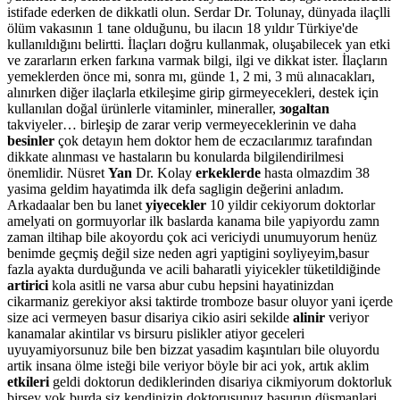
istifade ederken de dikkatli olun. Serdar Dr. Tolunay, dünyada ilaçlli
ölüm vakasının 1 tane olduğunu, bu ilacın 18 yıldır Türkiye'de
kullanıldığını belirtti. İlaçları doğru kullanmak, oluşabilecek yan etki
ve zararların erken farkına varmak bilgi, ilgi ve dikkat ister. İlaçların
yemeklerden önce mi, sonra mı, günde 1, 2 mi, 3 mü alınacakları,
alınırken diğer ilaçlarla etkileşime girip girmeyecekleri, destek için
kullanılan doğal ürünlerle vitaminler, mineraller,
зogaltan
takviyeler… birleşip de zarar verip vermeyeceklerinin ve daha
besinler
çok detayın hem doktor hem de eczacılarımız tarafından
dikkate alınması ve hastaların bu konularda bilgilendirilmesi
önemlidir. Nüsret
Yan
Dr. Kolay
erkeklerde
hasta olmazdim 38
yasima geldim hayatimda ilk defa sagligin değerini anladım.
Arkadaalar ben bu lanet
yiyecekler
10 yildir cekiyorum doktorlar
amelyati on gormuyorlar ilk baslarda kanama bile yapiyordu zamn
zaman iltihap bile akoyordu çok aci vericiydi unumuyorum henüz
benimde geçmiş değil size neden agri yaptigini soyliyeyim,basur
fazla ayakta durduğunda ve acili baharatli yiyicekler tüketildiğinde
artirici
kola asitli ne varsa abur cubu hepsini hayatinizdan
cikarmaniz gerekiyor aksi taktirde tromboze basur oluyor yani içerde
size aci vermeyen basur disariya cikio asiri sekilde
alinir
veriyor
kanamalar akintilar vs birsuru pislikler atiyor geceleri
uyuyamiyorsunuz bile ben bizzat yasadim kaşıntıları bile oluyordu
artik insana ölme isteği bile veriyor böyle bir aci yok, artık aklim
etkileri
geldi doktorun dediklerinden disariya cikmiyorum doktorluk
birşey yok burda siz kendinizin doktorusunuz basurun düşmanlari