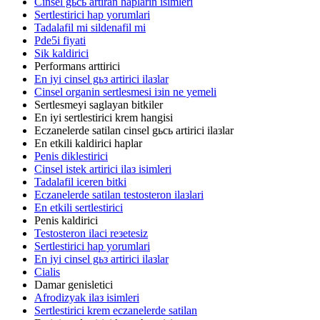
Cinsel gьcь artiran haplarin isimleri
Sertlestirici hap yorumlari
Tadalafil mi sildenafil mi
Pde5i fiyati
Sik kaldirici
Performans arttirici
En iyi cinsel gьз artirici ilaзlar
Cinsel organin sertlesmesi iзin ne yemeli
Sertlesmeyi saglayan bitkiler
En iyi sertlestirici krem hangisi
Eczanelerde satilan cinsel gьcь artirici ilaзlar
En etkili kaldirici haplar
Penis diklestirici
Cinsel istek artirici ilaз isimleri
Tadalafil iceren bitki
Eczanelerde satilan testosteron ilaзlari
En etkili sertlestirici
Penis kaldirici
Testosteron ilaci reзetesiz
Sertlestirici hap yorumlari
En iyi cinsel gьз artirici ilaзlar
Cialis
Damar genisletici
Afrodizyak ilaз isimleri
Sertlestirici krem eczanelerde satilan