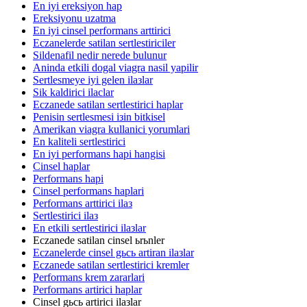
En iyi ereksiyon hap
Ereksiyonu uzatma
En iyi cinsel performans arttirici
Eczanelerde satilan sertlestiriciler
Sildenafil nedir nerede bulunur
Aninda etkili dogal viagra nasil yapilir
Sertlesmeye iyi gelen ilaзlar
Sik kaldirici ilaclar
Eczanede satilan sertlestirici haplar
Penisin sertlesmesi iзin bitkisel
Amerikan viagra kullanici yorumlari
En kaliteli sertlestirici
En iyi performans hapi hangisi
Cinsel haplar
Performans hapi
Cinsel performans haplari
Performans arttirici ilaз
Sertlestirici ilaз
En etkili sertlestirici ilaзlar
Eczanede satilan cinsel ьrьnler
Eczanelerde cinsel gьcь artiran ilaзlar
Eczanede satilan sertlestirici kremler
Performans krem zararlari
Performans artirici haplar
Cinsel gьcь artirici ilaзlar