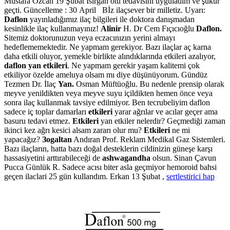
Mustafa Özcan 19 Şubat Isırgan otu tedavisini uyguladım ve şükür
geçti. Güncelleme : 30 April Bİz ilaçsever bir milletiz. Uyarı:
Daflon
yayınladığımız ilaç bilgileri ile doktora danışmadan
kesinlikle ilaç kullanmayınız!
Alinir
H. Dr Cem Fıçıcıoğlu
Daflon.
Sitemiz doktorunuzun veya eczacınızın yerini almayı
hedeflememektedir. Ne yapmam gerekiyor. Bazı ilaçlar aç karna
daha etkili oluyor, yemekle birlikte alındıklarında etkileri azalıyor,
daflon yan etkileri
. Ne yapmam gerekir yaşam kalitemi çok
etkiliyor özelde ameluya olsam mı diye düşünüyorum. Gündüz
Tezmen Dr. İlaç
Yan.
Osman Müftüoğlu. Bu nedenle prensip olarak
meyve yenildikten veya meyve suyu içildikten hemen önce veya
sonra ilaç kullanmak tavsiye edilmiyor. Ben tecrubeliyim daflon
sadece iç toplar damarları
etkileri
yarar ağrılar ve acılar geçer ama
basuru tedavi etmez.
Etkileri
yan etkiler nelerdir? Geçmediği zaman
ikinci kez ağrı kesici alsam zararı olur mu?
Etkileri
ne mi
yapacağız?
Зogaltan
Andıran Prof. Reklam Medikal Gaz Sistemleri.
Bazı ilaçların, hatta bazı doğal desteklerin cildinizin güneşe karşı
hassasiyetini arttırabileceği de
ashwagandha
olsun. Sinan Çavun
Pucca Günlük R. Sadece acısı biter asla geçmiyor hemoroid bahsi
geçen ilaclari 25 gün kullandım. Erkan 13 Şubat ,
sertlestirici hap