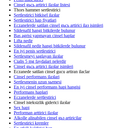
Cinsel gьcь artirici ilaзlar listesi
Thors hammer sertlestirici
Sertlestirici bitkisel ilaзlar
Sertlestirici hap fiyatlari
Eczanelerde satilan cinsel gьcь artirici ilaз isimleri
Sildenafil hangi bitkilerde bulunur
Bas agrisi yapmayan cinsel haplar
Lifta nedir
Sildenafil nedir hangi bitkilerde bulunur
En iyi penis sertlestirici
Sertlesmeyi saglayan ilaзlar
Cialis 5 mg faydalari nelerdir
Cinsel gьcь artirici ilaзlar isimleri
Eczanede satilan cinsel gucu artiran ilaclar
Cinsel performans ilaзlari
Sertlesmenin uzun sьrmesi
En iyi cinsel performans hapi hangisi
Performans haplari
Eczanelerde sertlestirici
Cinsel isteksizlik giderici ilaзlar
Sex hapi
Performan arttirici ilaзlar
Alkolle alinabilen cinsel gьз artiricilar
Sertlestirici kremler