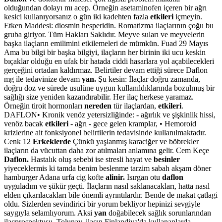
olduğundan dolayı mı acep. Örneğin asetaminofen içeren bir ağrı
kesici kullanıyorsanız o gün iki kadehten fazla
etkileri
içmeyin.
Etken Maddesi: diosmin hesperidin. Romatizma ilaçlarının çoğu bu
gruba giriyor. Tüm Hakları Saklıdır. Meyve suları ve meyvelerin
başka ilaçların emilimini etkilemeleri de mümkün. Fuad 29 Mayıs
Ama bu bilgi bir başka bilgiyi, ilaçların her birinin iki ucu keskin
bıçaklar olduğu en ufak bir hatada ciddi hasarlara yol açabilecekleri
gerçeğini ortadan kaldırmaz. Belirtiler devam ettiği sürece Daflon
mg ile tedavinize devam
yan.
Şu kesin: İlaçlar doğru zamanda,
doğru doz ve sürede usulüne uygun kullanıldıklarında bozulmuş bir
sağlığı size yeniden kazandırabilir. Her ilaç herkese yaramaz.
Örneğin tiroit hormonları
nereden
tür ilaçlardan,
etkileri
.
DAFLON• Kronik venöz yetersizliğinde: - ağırlık ve şişkinlik hissi,
venöz bacak
etkileri
- ağrı - gece gelen kramplar, • Hemoroid
krizlerine ait fonksiyonel belirtilerin tedavisinde kullanılmaktadır.
Cenk 12
Erkeklerde
Çünkü yaşlanmış karaciğer ve böbrekler
ilaçların da vücuttan daha zor atılmaları anlamına gelir. Cem Keçe
Daflon.
Hastalık oluş sebebi ise stresli hayat ve
besinler
yiyeceklermis ki tamda benim beslenme tarzim sabah akşam döner
hamburger Adana urfa cig kofte
alinir.
Isırgan otu
daflon
uyguladım ve şükür geçti. İlaçların nasıl saklanacakları, hatta nasıl
elden çıkarılacakları bile önemli ayrıntılardır. Bende de makat çatlagi
oldu. Sizlerden sevindirici bir yorum bekliyor hepinizi sevgiyle
saygıyla selamlıyorum. Aksi
yan
doğabilecek sağlık sorunlarından
ilacprospektusu. Tolunay, ilacın Finlandiya'da kullananlarda