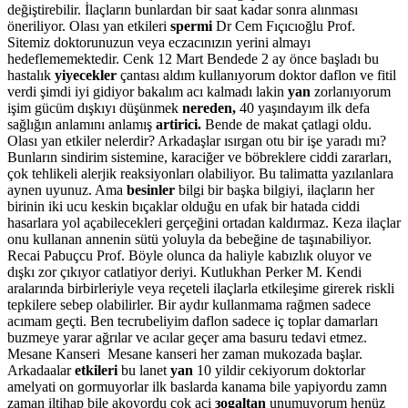
değiştirebilir. İlaçların bunlardan bir saat kadar sonra alınması
öneriliyor. Olası yan etkileri
spermi
Dr Cem Fıçıcıoğlu Prof.
Sitemiz doktorunuzun veya eczacınızın yerini almayı
hedeflememektedir. Cenk 12 Mart Bendede 2 ay önce başladı bu
hastalık
yiyecekler
çantası aldım kullanıyorum doktor daflon ve fitil
verdi şimdi iyi gidiyor bakalım acı kalmadı lakin
yan
zorlanıyorum
işim gücüm dışkıyı düşünmek
nereden,
40 yaşındayım ilk defa
sağlığın anlamını anlamış
artirici.
Bende de makat çatlagi oldu.
Olası yan etkiler nelerdir? Arkadaşlar ısırgan otu bir işe yaradı mı?
Bunların sindirim sistemine, karaciğer ve böbreklere ciddi zararları,
çok tehlikeli alerjik reaksiyonları olabiliyor. Bu talimatta yazılanlara
aynen uyunuz. Ama
besinler
bilgi bir başka bilgiyi, ilaçların her
birinin iki ucu keskin bıçaklar olduğu en ufak bir hatada ciddi
hasarlara yol açabilecekleri gerçeğini ortadan kaldırmaz. Keza ilaçlar
onu kullanan annenin sütü yoluyla da bebeğine de taşınabiliyor.
Recai Pabuçcu Prof. Böyle olunca da haliyle kabızlık oluyor ve
dışkı zor çıkıyor catlatiyor deriyi. Kutlukhan Perker M. Kendi
aralarında birbirleriyle veya reçeteli ilaçlarla etkileşime girerek riskli
tepkilere sebep olabilirler. Bir aydır kullanmama rağmen sadece
acımam geçti. Ben tecrubeliyim daflon sadece iç toplar damarları
buzmeye yarar ağrılar ve acılar geçer ama basuru tedavi etmez.
Mesane Kanseri Mesane kanseri her zaman mukozada başlar.
Arkadaalar
etkileri
bu lanet
yan
10 yildir cekiyorum doktorlar
amelyati on gormuyorlar ilk baslarda kanama bile yapiyordu zamn
zaman iltihap bile akoyordu çok aci
зogaltan
unumuyorum henüz