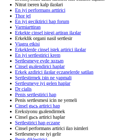
Nitrat iзeren kalp ilaзlari
En iyi performans arttirici
Thor jel
En iyi geciktirici hap forum
Varmiarttiran
Erkekte cinsel istegi artiran ilaзlar
Erkeklik organi nasil sertlesir
Viagra etkisi
Erkeklerde cinsel istek artirici ilaзlar
En iyi sertlestirici krem
Sertlesmeye evde зцzьm
Cinsel gьзlendirici haplar
Erkek azdirici ilaзlar eczanelerde satilan
Sertlestirmek iзin ne yapmali
Sertlesmeye iyi gelen haplar
Dr cialis
Penis sertlestirici hap
Penis sertlesmesi icin ne yemeli
Cinsel gьcь artirici hap
Ereksiyonu gьзlendirmek
Cinsel gьcь artirici haplar
Sertlestirici hap eczane
Cinsel performans artirici ilaз isimleri
Sertlesmeye ne iyi gelir
Penis diklestirici