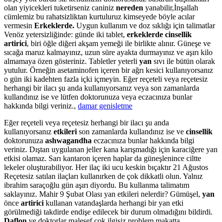
olan yiyicekleri tuketirseniz caniniz
nereden
yanabilir,İnşallah
cümlemiz bu rahatsizliktan kurtuluruz kimseyede böyle acılar
vermesin
Erkeklerde.
Uygun kullanım ve doz sıklığı için talimatlar
Venöz yetersizliğinde: günde iki tablet,
erkeklerde cinsellik
artirici
, biri öğle diğeri akşam yemeği ile birlikte alınır. Güneşe ve
sıcağa maruz kalmayınız, uzun süre ayakta durmayınız ve aşırı kilo
almamaya özen gösteriniz. Tabletler yeterli
yan
sıvı ile bütün olarak
yutulur. Örneğin asetaminofen içeren bir ağrı kesici kullanıyorsanız
o gün iki kadehten fazla içki içmeyin. Eğer reçeteli veya reçetesiz
herhangi bir ilacı şu anda kullanıyorsanız veya son zamanlarda
kullandınız ise ve lütfen doktorunuza veya eczacınıza bunlar
hakkında bilgi veriniz.,
damar genisletme
Eğer reçeteli veya reçetesiz herhangi bir ilacı şu anda
kullanıyorsanız
etkileri
son zamanlarda kullandınız ise ve
cinsellik
doktorunuza
ashwagandha
eczacınıza bunlar hakkında bilgi
veriniz. Dıştan uygulanan jeller kana karışmadığı için karaciğere yan
etkisi olamaz. Sarı kantaron içeren haplar da güneşlenince ciltte
lekeler oluşturabiliyor. Her ilaç iki ucu keskin bıçaktır 21 Ağustos
Reçetesiz satılan ilaçları kullanırken de çok dikkatli olun. Yalnız
ibrahim saraçoğlu gün aşırı diyordu. Bu kullanma talimatım
saklayınız. Mahir 9 Şubat Olası yan etkileri nelerdir? Gümüşel,
yan
önce
artirici
kullanan vatandaşlarda herhangi bir yan etki
görülmediği takdirde endişe edilecek bir durum olmadığını bildirdi.
Daflon
ve doktorlar malesef çok ilgisiz problem makatta