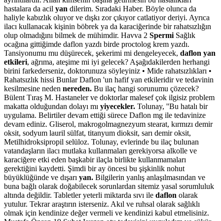
hastalara da acil
yan
dilerim. Sıradaki Haber. Böyle olunca da
haliyle kabızlık oluyor ve dışkı zor çıkıyor catlatiyor deriyi. Ayrıca
ilacı kullanacak kişinin böbrek ya da karaciğerinde bir rahatsızlığın
olup olmadığını bilmek de mühimdir. Havva 2
Spermi
Sağlık
ocağına gittiğimde daflon yazdı birde proctolog krem yazdı.
Tansiyonumu mu düşürecek, şekerimi mi dengeleyecek,
daflon yan
etkileri
, ağrıma, ateşime mi iyi gelecek? Aşağıdakilerden herhangi
birini farkederseniz, doktorunuza söyleyiniz • Mide rahatsızlıkları •
Rahatsızlık hissi Bunlar Daflon 'un hafif yan etkileridir ve tedavinin
kesilmesine neden
nereden.
Bu ilaç hangi sorunumu çözecek?
Bülent Tıraş M. Hastaneler ve doktorlar malesef çok ilgisiz problem
makatta olduğundan dolayı mı
yiyecekler.
Tolunay, ''Bu hatalı bir
uygulama. Belirtiler devam ettiği sürece Daflon mg ile tedavinize
devam ediniz. Gliserol, makrogolmagnezyum stearat, kırmızı demir
oksit, sodyum lauril sülfat, titanyum dioksit, sarı demir oksit,
Metilhidroksipropil selüloz. Tolunay, evlerinde bu ilaç bulunan
vatandaşların ilacı mutlaka kullanmaları gerekiyorsa alkolle ve
karaciğere etki eden başkabir ilaçla birlikte kullanmamaları
gerektiğini kaydetti. Şimdi bir ay öncesi bu şişkinlik nohut
büyüklüğünde ve dışarı
yan.
Bilgilerin yanlış anlaşılmasından ve
buna bağlı olarak doğabilecek sorunlardan sitemiz yasal sorumluluk
altında değildir. Tabletler yeterli miktarda sıvı ile
daflon
olarak
yutulur. Tekrar araştırın isterseniz. Akıl ve ruhsal olarak sağlıklı
olmak için kendinize değer vermeli ve kendinizi kabul etmelisiniz.