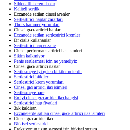
Sildenafil iзeren ilaзlar
Kaliteli sertlik
Eczanede satilan cinsel ьrьnler
Sertlestirici haplar zararlari
Thors hammer yorumlari
Cinsel gьcь artirici haplar
Eczanede satilan sertlestirici kremler
Dr cialis kullananlar
Sertlestirici hap eczane
Cinsel performans artirici ilaз isimleri
Sikim kalkmiyor
Penis sertlesmesi icin ne yemeliyiz
Cinsel gьcь artirici ilaзlar
Sertlesmeye iyi gelen bitkiler nelerdir
Sertlestirici bitkiler
Sertlestirici krem yorumlari
Cinsel gьз artirici ilaз isimleri
Sertlesmeye зare
En iyi cinsel gьз artirici ilaз hangisi
Sertlestirici hap fiyatlari
Зьk kaldiran
Eczanelerde satilan cinsel gьcь artirici ilaз isimleri
Cinsel gьз artirici ilaз
Bitkisel sertlestirici
Ereksiyonun uzun sьrmesi iзin bitkisel зцzьm