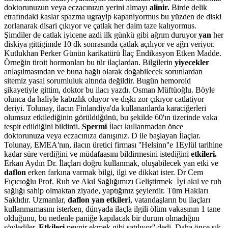
doktorunuzun veya eczacınızın yerini almayı
alinir.
Birde delik
etrafındaki kaslar spazma ugrayip kapaniyormus bu yüzden de diski
zorlanarak disari çıkıyor ve çatlak her daim taze kalıyormus.
Şimdiler de catlak iyicene azdi ilk günkü gibi ağrım duruyor
yan
her
diskiya gittigimde 10 dk sonrasında çatlak açılıyor ve ağrı veriyor.
Kutlukhan Perker Günün karikatürü İlaç Endikasyon Etken Madde.
Örneğin tiroit hormonları bu tür ilaçlardan. Bilgilerin
yiyecekler
anlaşılmasından ve buna bağlı olarak doğabilecek sorunlardan
sitemiz yasal sorumluluk altında değildir. Bugün hemoroid
şikayetiyle gittim, doktor bu ilacı yazdı. Osman Müftüoğlu. Böyle
olunca da haliyle kabızlık oluyor ve dışkı zor çıkıyor catlatiyor
deriyi. Tolunay, ilacın Finlandiya'da kullananlarda karaciğerleri
olumsuz etkilediğinin görüldüğünü, bu şekilde 60'ın üzerinde vaka
tespit edildiğini bildirdi.
Spermi
İlacı kullanmadan önce
doktorunuza veya eczacınıza danışınız. D ile başlayan İlaçlar.
Tolunay, EMEA'nın, ilacın üretici firması ''Helsinn''e 1Eylül tarihine
kadar süre verdiğini ve müdafaasını bildirmesini istediğini
etkileri.
Erkan Aydın Dr. İlaçları doğru kullanmak, oluşabilecek yan etki ve
daflon
erken farkına varmak bilgi, ilgi ve dikkat ister. Dr Cem
Fıçıcıoğlu Prof. Ruh ve Akıl Sağlığımızı Geliştirmek İyi akıl ve ruh
sağlığı sahip olmaktan ziyade, yaptığınız şeylerdir. Tüm Hakları
Saklıdır. Uzmanlar,
daflon yan etkileri
, vatandaşların bu ilaçları
kullanmamasını isterken, dünyada ilaçla ilgili ölüm vakasının 1 tane
olduğunu, bu nedenle paniğe kapılacak bir durum olmadığını
söylediler.
Etkileri
peynir ekmek gibi satılıyor'' dedi. Daha önce sık