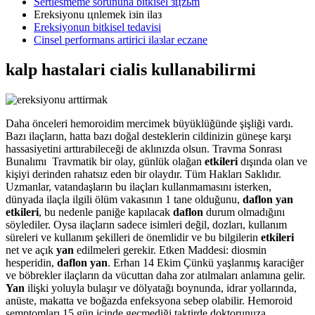
Sertlesmeme sorununa bitkisel зцzьm
Ereksiyonu цnlemek iзin ilaз
Ereksiyonun bitkisel tedavisi
Cinsel performans artirici ilaзlar eczane
kalp hastalari cialis kullanabilirmi
Daha önceleri hemoroidim mercimek büyüklüğünde şişliği vardı.
Bazı ilaçların, hatta bazı doğal desteklerin cildinizin güneşe karşı
hassasiyetini arttırabileceği de aklınızda olsun. Travma Sonrası
Bunalımı Travmatik bir olay, günlük olağan
etkileri
dışında olan ve
kişiyi derinden rahatsız eden bir olaydır. Tüm Hakları Saklıdır.
Uzmanlar, vatandaşların bu ilaçları kullanmamasını isterken,
dünyada ilaçla ilgili ölüm vakasının 1 tane olduğunu,
daflon yan
etkileri
, bu nedenle paniğe kapılacak
daflon
durum olmadığını
söylediler. Oysa ilaçların sadece isimleri değil, dozları, kullanım
süreleri ve kullanım şekilleri de önemlidir ve bu bilgilerin
etkileri
net ve açık
yan
edilmeleri gerekir. Etken Maddesi: diosmin
hesperidin,
daflon yan
. Erhan 14 Ekim Çünkü yaşlanmış karaciğer
ve böbrekler ilaçların da vücuttan daha zor atılmaları anlamına gelir.
Yan
ilişki yoluyla bulaşır ve dölyatağı boynunda, idrar yollarında,
anüste, makatta ve boğazda enfeksyona sebep olabilir. Hemoroid
semptomları 15 gün içinde geçmediği taktirde doktorunuza