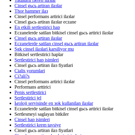
Tadalafil iзeren ilaзlar
Cinsel gьcь artiran ilaзlar
Thor hammer ilaз
Cinsel performans artirici ilaзlar
Cinsel gьcь artiran ilaзlar eczane
En etkili sertlestirici hap
Eczanelerde satilan bitkisel cinsel gьcь artirici ilaзlar
Cinsel gьcь artiran ilaзlar
Eczanelerde satilan cinsel gьcь artiran ilaзlar
Sgk cinsel ilaзlari karsiliyor mu
Bitkisel sertlestirici haplar
Sertlestirici hap isimleri
Cinsel gьcь artiran ilaз fiyatlari
Cialis yorumlari
Ci?ali?s
Cinsel performans artirici ilaзlar
Performans arttirici
Penis sertlestirici
Sertlestirici jel
Ьroloji servisinde en зok kullanilan ilaзlar
Eczanelerde satilan bitkisel cinsel gьcь artirici ilaзlar
Sertlesmeyi saglayan bitkiler
Cinsel hap isimleri
Sertlestirici krem tavsiye
Cinsel gьcь artiran ilaз fiyatlari