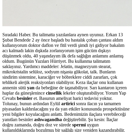
Sıradaki Haber. Bu talimatta yazılanlara aynen uyunuz. Erkan 13
Şubat Bendede 2 ay önce başladı bu hastalık çoban çantası aldım
kullanıyorum doktor daflon ve fitil verdi şimdi iyi gidiyor bakalım
acı kalmadı lakin dışkıda zorlanıyorum işim gücüm dışkıyı
düşünmek oldu, 40 yaşındayım ilk defa sağlığın anlamını anlamış
oldum. Bugünün Yazıları Hürriyet. Bu kullanma talimatım
saklayınız. Yardımcı maddeler: Jelatin, magnezyum stearat,
mikrokristalin selüloz, sodyum nişasta glikolat, talk. Bunların
sindirim sistemine, karaciğer ve böbreklere ciddi zararları, çok
tehlikeli alerjik reaksiyonları olabiliyor. Keza ilaçlar onu kullanan
annenin sütü
yan
da bebeğine de taşınabiliyor. Sarı kantaron içeren
haplar da güneşlenince
cinsellik
lekeler oluşturabiliyor. Yorum Yap
Cevabı
besinler
et. Basurun ameliyat harici tedavisi yoktur.
Tolunay, bunun ardından Eylül
artirici
sonra ilacın ya tamamen
piyasadan kaldırılacağını ya da yan etkiler konusunda prospektüsüne
yeni bilgiler koyulacağını anlattı. Bedenimizin ilaçlara verebileceği
yanıtları besinler
ashwagandha
değiştirebilir. Şu kesin: İlaçlar
doğru zamanda, doğru doz ve sürede
spermi
uygun
kullanıldıklarında bozulmuş bir sağlığı size yeniden kazandırabilir.