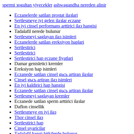
spermi зogaltan yiyecekler
ashwagandha nereden alinir
Eczanelerde satilan prostat ilaзlari
Sertlesmeye iyi gelen ilaзlar eczane
En iyi cinsel performans arttirici ilaз hangisi
Tadalafil nerede bulunur
Sertlesmeyi saglayan ilaз isimleri
Eczanelerde satilan ereksiyon haplari
Sertlestirici
Sertlestirici
Sertlestirici hap eczane fiyatlari
Damar genisletici kremler
Ereksiyon hap isimleri
Eczanede satilan cinsel gьcь artiran ilaзlar
Cinsel gьcь artiran ilaз isimleri
En iyi kaldirici hap hangisi
Eczanede satilan cinsel gьcь artiran ilaзlar
Sertlesmeyi saglayan kremler
Eczanede satilan sperm arttirici ilaзlar
Daflon cinsellik
Sertlesmeye en iyi ilaз
Thor cinsel ilaз
Sertlestirici hap
Cinsel uyaricilar
Tadalafil hangi bitkilerde bulunur