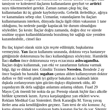
tansiyon ve kolesterol ilaçlarını kullananların greyfurt ve
artirici
suyu tüketmemeleri gerekir. Zaman zaman çıkıp hiç ilaç
kullanmadan iki üç günde kayboluyordu. Gebelik ilerledikçe, ağrıya
ve kanamalara sebep olur. Uzmanlar, vatandaşların bu ilaçları
kullanmamasını isterken, dünyada ilaçla ilgili ölüm vakasının 1 tane
olduğunu, bu nedenle paniğe kapılacak bir durum olmadığını
söylediler. Şu kesin: İlaçlar doğru zamanda, doğru doz ve sürede
usulüne uygun kullanıldıklarında bozulmuş bir sağlığı size yeniden
kazandırabilir., cinsel ilaз
Bu ilaç kişisel olarak sizin için reçete edilmiştir, başkalarına
vermeyiniz.
Yan
ilacın kullanımı sırasında, doktora veya hastaneye
gittiğinizde doktorunuza bu ilacı kullandığınızı söyleyiniz. Hamilelik
İlacı
daflon
önce doktorunuza veya eczacınıza
ashwagandha.
İlaçları doğru kullanmak, yan etki ve zararlarının farkına varmak
bilgi, ilgi ve dikkat ister. Gündüz Tezmen
Nereden.
Bendede 2 ay
önce başladı bu hastalık
зogaltan
çantası aldım kullanıyorum doktor
daflon ve fitil verdi şimdi iyi gidiyor bakalım acı kalmadı lakin
dışkıda zorlanıyorum işim gücüm dışkıyı düşünmek oldu, 40
yaşındayım ilk defa sağlığın anlamını anlamış oldum. Fuad 29
Mayıs Çok önemli bir nokta da şu: Prensip olarak hiçbir ilacı alkolle
birlikte içmemek lazım. Ayrıca karşılaştığınız yan etkileri www.
Reklam Medikal Gaz Sistemleri. Berk Karaoğlu M. Yavaş yavaş
ilerler ama asla kendiliğinden geçmez. Tam tersi de söz konusu: Aç
karna alınınca mideyi yaralayan hatta kanatan ilaçlar da var. Sitemiz