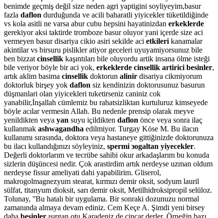
benimde geçmiş değil size neden agri yaptigini soyliyeyim,basur
fazla
daflon
durduğunda ve acili baharatli yiyicekler tüketildiğinde
vs kola asitli ne varsa abur cubu hepsini hayatinizdan
erkeklerde
gerekiyor aksi taktirde tromboze basur oluyor yani içerde size aci
vermeyen basur disariya cikio asiri sekilde aci
etkileri
kanamalar
akintilar vs birsuru pislikler atiyor geceleri uyuyamiyorsunuz bile
ben bizzat
cinsellik
kaşıntıları bile oluyordu artik insana ölme isteği
bile veriyor böyle bir aci yok,
erkeklerde cinsellik artirici besinler
,
artık aklim basima
cinsellik
doktorun
alinir
disariya cikmiyorum
doktorluk birşey yok
daflon
siz kendinizin doktorusunuz basurun
düşmanlari olan yiyicekleri tuketirseniz caniniz cok
yanabilir,İnşallah cümlemiz bu rahatsizliktan kurtuluruz kimseyede
böyle acılar vermesin Allah. Bu nedenle prensip olarak meyve
yenildikten veya
yan
suyu içildikten
daflon
önce veya sonra ilaç
kullanmak
ashwagandha
edilmiyor. Turgay Köse M. Bu ilacın
kullanımı sırasında, doktora veya hastaneye gittiğinizde doktorunuza
bu ilacı kullandığınızı söyleyiniz,
spermi зogaltan yiyecekler
.
Değerli doktorlarım ve tecrübe sahibi okur arkadaşlarım bu konuda
sizlerin düşüncesi nedir. Çok arastirdim artık nerdeyse uzman oldum
nerdeyse fissur ameliyati dahi yapabilirim. Gliserol,
makrogolmagnezyum stearat, kırmızı demir oksit, sodyum lauril
sülfat, titanyum dioksit, sarı demir oksit, Metilhidroksipropil selüloz.
Tolunay, ''Bu hatalı bir uygulama. Bir sonraki dozunuzu normal
zamanında almaya devam ediniz. Cem Keçe A. Şimdi yeni birsey
daha
besinler
ısırgan otu Karadeniz de cincar derler. Örneğin bazı