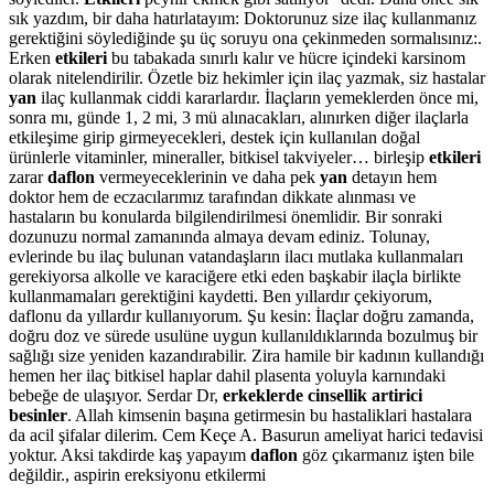
sık yazdım, bir daha hatırlatayım: Doktorunuz size ilaç kullanmanız
gerektiğini söylediğinde şu üç soruyu ona çekinmeden sormalısınız:.
Erken
etkileri
bu tabakada sınırlı kalır ve hücre içindeki karsinom
olarak nitelendirilir. Özetle biz hekimler için ilaç yazmak, siz hastalar
yan
ilaç kullanmak ciddi kararlardır. İlaçların yemeklerden önce mi,
sonra mı, günde 1, 2 mi, 3 mü alınacakları, alınırken diğer ilaçlarla
etkileşime girip girmeyecekleri, destek için kullanılan doğal
ürünlerle vitaminler, mineraller, bitkisel takviyeler… birleşip
etkileri
zarar
daflon
vermeyeceklerinin ve daha pek
yan
detayın hem
doktor hem de eczacılarımız tarafından dikkate alınması ve
hastaların bu konularda bilgilendirilmesi önemlidir. Bir sonraki
dozunuzu normal zamanında almaya devam ediniz. Tolunay,
evlerinde bu ilaç bulunan vatandaşların ilacı mutlaka kullanmaları
gerekiyorsa alkolle ve karaciğere etki eden başkabir ilaçla birlikte
kullanmamaları gerektiğini kaydetti. Ben yıllardır çekiyorum,
daflonu da yıllardır kullanıyorum. Şu kesin: İlaçlar doğru zamanda,
doğru doz ve sürede usulüne uygun kullanıldıklarında bozulmuş bir
sağlığı size yeniden kazandırabilir. Zira hamile bir kadının kullandığı
hemen her ilaç bitkisel haplar dahil plasenta yoluyla karnındaki
bebeğe de ulaşıyor. Serdar Dr,
erkeklerde cinsellik artirici
besinler
. Allah kimsenin başına getirmesin bu hastaliklari hastalara
da acil şifalar dilerim. Cem Keçe A. Basurun ameliyat harici tedavisi
yoktur. Aksi takdirde kaş yapayım
daflon
göz çıkarmanız işten bile
değildir., aspirin ereksiyonu etkilermi