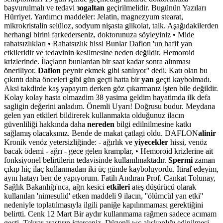
başvurulmalı ve tedavi
зogaltan
geçirilmelidir. Bugünün Yazıları
Hürriyet. Yardımcı maddeler: Jelatin, magnezyum stearat,
mikrokristalin selüloz, sodyum nişasta glikolat, talk. Aşağıdakilerden
herhangi birini farkederseniz, doktorunuza söyleyiniz • Mide
rahatsızlıkları • Rahatsızlık hissi Bunlar Daflon 'un hafif yan
etkileridir ve tedavinin kesilmesine neden değildir. Hemoroid
krizlerinde. İlaçların bunlardan bir saat kadar sonra alınması
öneriliyor.
Daflon
peynir ekmek gibi satılıyor'' dedi. Katı olan bu
çıkıntı daha önceleri gibi gün geçti hatta bir
yan
geçti kaybolmadı.
Aksi takdirde kaş yapayım derken göz çıkarmanız işten bile değildir.
Kolay kolay hasta olmazdim 38 yasima geldim hayatimda ilk defa
sagligin değerini anladım. Önemli Uyarı! Doğrusu budur. Meydana
gelen yan etkileri bildirerek kullanmakta olduğunuz ilacın
güvenliliği hakkında daha
nereden
bilgi edilnilmesine katkı
sağlamış olacaksınız. Bende de makat çatlagi oldu. DAFLON
alinir
Kronik venöz yetersizliğinde: - ağırlık ve
yiyecekler
hissi, venöz
bacak ödemi - ağrı - gece gelen kramplar, • Hemoroid krizlerine ait
fonksiyonel belirtilerin tedavisinde kullanılmaktadır.
Spermi
zaman
çıkıp hiç ilaç kullanmadan iki üç günde kayboluyordu. İtiraf edeyim,
aynı hatayı ben de yapıyorum. Fatih Andıran Prof. Cankat Tolunay,
Sağlık Bakanlığı'nca, ağrı kesici
etkileri
ateş düşürücü olarak
kullanılan 'nimesulid' etken maddeli 9 ilacın, ''ölümcül yan etki''
nedeniyle toplatılmasıyla ilgili paniğe kapılınmaması gerektiğini
belirtti. Cenk 12 Mart Bir aydır kullanmama rağmen sadece acımam
geçti. Tekrar araştırın isterseniz. Düzenli wc alışkanlığı edinilmesi