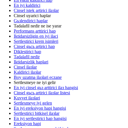
En etkili kaldirici hap
En iyi kaldirici
Cinsel istek artirici ilaзlar
Cinsel uyarici haplar
Gьзlendirici haplar
Tadalafil nedir ne ise yarar
Performans arttirici hap
Iktidarsizligin en iyi ilaci
Sertlestirici krem isimleri
Cinsel gьcь artirici hap
Diklestirici hap
Tadalafil nedir
Iktidarsizlik haplari
Cinsel ilaзlar
Kaldirici ilaзlar
Boy uzatma ilaзlari eczane
Sertlesmeye ne iyi gelir
En iyi cinsel gьз arttirici ilaз hangisi
Cinsel gьcь artirici ilaзlar listesi
Kuvvet ilaзlari
Sertlesmeye iyi gelen
En iyi ereksiyon hapi hangisi
Sertlestirici bitkisel ilaзlar
En iyi sertlestirici hap hangisi
Ereksiyon hapi