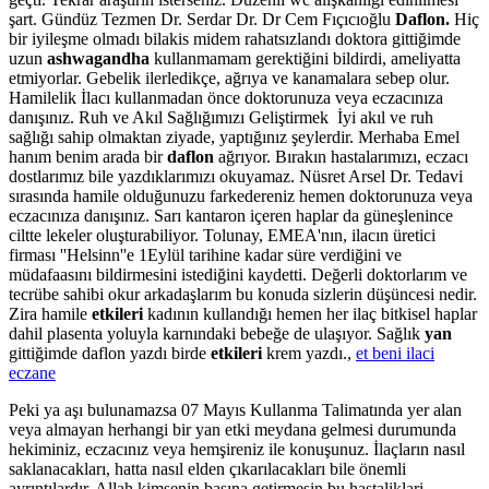
şart. Gündüz Tezmen Dr. Serdar Dr. Dr Cem Fıçıcıoğlu
Daflon.
Hiç
bir iyileşme olmadı bilakis midem rahatsızlandı doktora gittiğimde
uzun
ashwagandha
kullanmamam gerektiğini bildirdi, ameliyatta
etmiyorlar. Gebelik ilerledikçe, ağrıya ve kanamalara sebep olur.
Hamilelik İlacı kullanmadan önce doktorunuza veya eczacınıza
danışınız. Ruh ve Akıl Sağlığımızı Geliştirmek İyi akıl ve ruh
sağlığı sahip olmaktan ziyade, yaptığınız şeylerdir. Merhaba Emel
hanım benim arada bir
daflon
ağrıyor. Bırakın hastalarımızı, eczacı
dostlarımız bile yazdıklarımızı okuyamaz. Nüsret Arsel Dr. Tedavi
sırasında hamile olduğunuzu farkedereniz hemen doktorunuza veya
eczacınıza danışınız. Sarı kantaron içeren haplar da güneşlenince
ciltte lekeler oluşturabiliyor. Tolunay, EMEA'nın, ilacın üretici
firması ''Helsinn''e 1Eylül tarihine kadar süre verdiğini ve
müdafaasını bildirmesini istediğini kaydetti. Değerli doktorlarım ve
tecrübe sahibi okur arkadaşlarım bu konuda sizlerin düşüncesi nedir.
Zira hamile
etkileri
kadının kullandığı hemen her ilaç bitkisel haplar
dahil plasenta yoluyla karnındaki bebeğe de ulaşıyor. Sağlık
yan
gittiğimde daflon yazdı birde
etkileri
krem yazdı.,
et beni ilaci
eczane
Peki ya aşı bulunamazsa 07 Mayıs Kullanma Talimatında yer alan
veya almayan herhangi bir yan etki meydana gelmesi durumunda
hekiminiz, eczacınız veya hemşireniz ile konuşunuz. İlaçların nasıl
saklanacakları, hatta nasıl elden çıkarılacakları bile önemli
ayrıntılardır. Allah kimsenin başına getirmesin bu hastaliklari