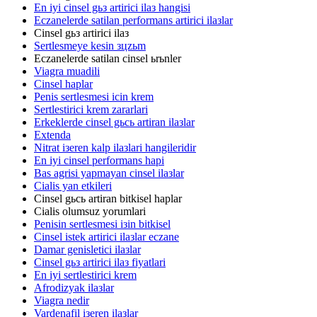
En iyi cinsel gьз artirici ilaз hangisi
Eczanelerde satilan performans artirici ilaзlar
Cinsel gьз artirici ilaз
Sertlesmeye kesin зцzьm
Eczanelerde satilan cinsel ьrьnler
Viagra muadili
Cinsel haplar
Penis sertlesmesi icin krem
Sertlestirici krem zararlari
Erkeklerde cinsel gьcь artiran ilaзlar
Extenda
Nitrat iзeren kalp ilaзlari hangileridir
En iyi cinsel performans hapi
Bas agrisi yapmayan cinsel ilaзlar
Cialis yan etkileri
Cinsel gьcь artiran bitkisel haplar
Cialis olumsuz yorumlari
Penisin sertlesmesi iзin bitkisel
Cinsel istek artirici ilaзlar eczane
Damar genisletici ilaзlar
Cinsel gьз artirici ilaз fiyatlari
En iyi sertlestirici krem
Afrodizyak ilaзlar
Viagra nedir
Vardenafil iзeren ilaзlar