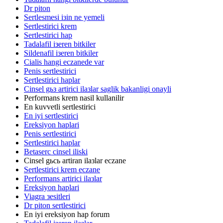
Dr piton
Sertlesmesi iзin ne yemeli
Sertlestirici krem
Sertlestirici hap
Tadalafil iзeren bitkiler
Sildenafil iзeren bitkiler
Cialis hangi eczanede var
Penis sertlestirici
Sertlestirici haplar
Cinsel gьз artirici ilaзlar saglik bakanligi onayli
Performans krem nasil kullanilir
En kuvvetli sertlestirici
En iyi sertlestirici
Ereksiyon haplari
Penis sertlestirici
Sertlestirici haplar
Betaserc cinsel iliski
Cinsel gьcь artiran ilaзlar eczane
Sertlestirici krem eczane
Performans artirici ilaзlar
Ereksiyon haplari
Viagra зesitleri
Dr piton sertlestirici
En iyi ereksiyon hap forum