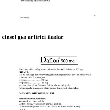
cinsel gьз artirici ilaзlar