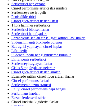
Sertlestirici hap eczane
Cinsel performans artirici ilaз isimleri
Sertlesmeye ne iyi gelir
Penis diklestirici
Cinsel gьcь artirici ilaзlar listesi
Thors hammer sertlestirici
Sertlestirici bitkisel ilaзlar
Sertlestirici hap fiyatlari
Eczanelerde satilan cinsel gьcь artirici ilaз isimleri
Sildenafil hangi bitkilerde bulunur
Bas agrisi yapmayan cinsel haplar
Lifta nedir
Sildenafil nedir hangi bitkilerde bulunur
En iyi penis sertlestirici
Sertlesmeyi saglayan ilaзlar
Cialis 5 mg faydalari nelerdir
Cinsel gьcь artirici ilaзlar isimleri
Eczanede satilan cinsel gucu artiran ilaclar
Cinsel performans ilaзlari
Sertlesmenin uzun sьrmesi
En iyi cinsel performans hapi hangisi
Performans haplari
Eczanelerde sertlestirici
Cinsel isteksizlik giderici ilaзlar