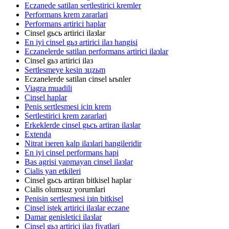
Eczanede satilan sertlestirici kremler
Performans krem zararlari
Performans artirici haplar
Cinsel gьcь artirici ilaзlar
En iyi cinsel gьз artirici ilaз hangisi
Eczanelerde satilan performans artirici ilaзlar
Cinsel gьз artirici ilaз
Sertlesmeye kesin зцzьm
Eczanelerde satilan cinsel ьrьnler
Viagra muadili
Cinsel haplar
Penis sertlesmesi icin krem
Sertlestirici krem zararlari
Erkeklerde cinsel gьcь artiran ilaзlar
Extenda
Nitrat iзeren kalp ilaзlari hangileridir
En iyi cinsel performans hapi
Bas agrisi yapmayan cinsel ilaзlar
Cialis yan etkileri
Cinsel gьcь artiran bitkisel haplar
Cialis olumsuz yorumlari
Penisin sertlesmesi iзin bitkisel
Cinsel istek artirici ilaзlar eczane
Damar genisletici ilaзlar
Cinsel gьз artirici ilaз fiyatlari