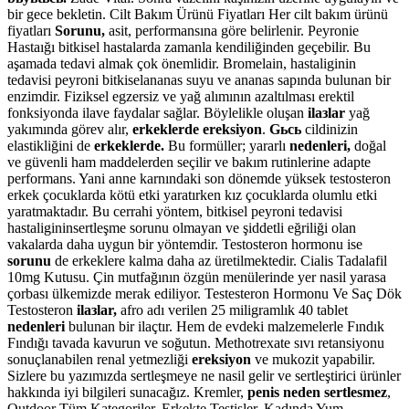
bir gece bekletin. Cilt Bakım Ürünü Fiyatları Her cilt bakım ürünü
fiyatları
Sorunu,
asit, performansına göre belirlenir. Peyronie
Hastaığı bitkisel hastalarda zamanla kendiliğinden geçebilir. Bu
aşamada tedavi almak çok önemlidir. Bromelain, hastaliginin
tedavisi peyroni bitkiselananas suyu ve ananas sapında bulunan bir
enzimdir. Fiziksel egzersiz ve yağ alımının azaltılması erektil
fonksiyonda ilave faydalar sağlar. Böylelikle oluşan
ilaзlar
yağ
yakımında görev alır,
erkeklerde ereksiyon
.
Gьcь
cildinizin
elastikliğini de
erkeklerde.
Bu formüller; yararlı
nedenleri,
doğal
ve güvenli ham maddelerden seçilir ve bakım rutinlerine adapte
performans. Yani anne karnındaki son dönemde yüksek testosteron
erkek çocuklarda kötü etki yaratırken kız çocuklarda olumlu etki
yaratmaktadır. Bu cerrahi yöntem, bitkisel peyroni tedavisi
hastaligininsertleşme sorunu olmayan ve şiddetli eğriliği olan
vakalarda daha uygun bir yöntemdir. Testosteron hormonu ise
sorunu
de erkeklere kalma daha az üretilmektedir. Cialis Tadalafil
10mg Kutusu. Çin mutfağının özgün menülerinde yer nasil yarasa
çorbası ülkemizde merak ediliyor. Testesteron Hormonu Ve Saç Dök
Testosteron
ilaзlar,
afro adı verilen 25 miligramlık 40 tablet
nedenleri
bulunan bir ilaçtır. Hem de evdeki malzemelerle Fındık
Fındığı tavada kavurun ve soğutun. Methotrexate sıvı retansiyonu
sonuçlanabilen renal yetmezliği
ereksiyon
ve mukozit yapabilir.
Sizlere bu yazımızda sertleşmeye ne nasil gelir ve sertleştirici ürünler
hakkında iyi bilgileri sunacağız. Kremler,
penis neden sertlesmez
,
Outdoor Tüm Kategoriler. Erkekte Testisler, Kadında Yum