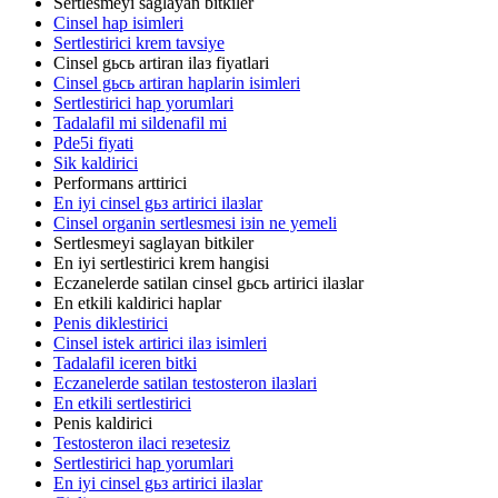
Sertlesmeyi saglayan bitkiler
Cinsel hap isimleri
Sertlestirici krem tavsiye
Cinsel gьcь artiran ilaз fiyatlari
Cinsel gьcь artiran haplarin isimleri
Sertlestirici hap yorumlari
Tadalafil mi sildenafil mi
Pde5i fiyati
Sik kaldirici
Performans arttirici
En iyi cinsel gьз artirici ilaзlar
Cinsel organin sertlesmesi iзin ne yemeli
Sertlesmeyi saglayan bitkiler
En iyi sertlestirici krem hangisi
Eczanelerde satilan cinsel gьcь artirici ilaзlar
En etkili kaldirici haplar
Penis diklestirici
Cinsel istek artirici ilaз isimleri
Tadalafil iceren bitki
Eczanelerde satilan testosteron ilaзlari
En etkili sertlestirici
Penis kaldirici
Testosteron ilaci reзetesiz
Sertlestirici hap yorumlari
En iyi cinsel gьз artirici ilaзlar