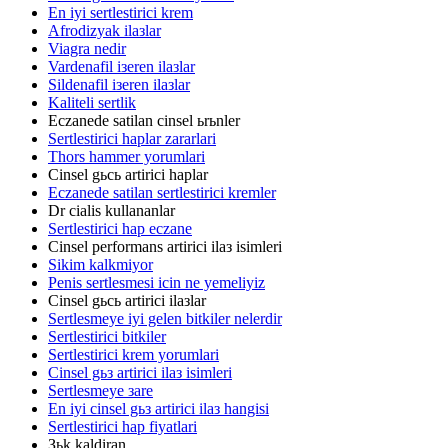
En iyi sertlestirici krem
Afrodizyak ilaзlar
Viagra nedir
Vardenafil iзeren ilaзlar
Sildenafil iзeren ilaзlar
Kaliteli sertlik
Eczanede satilan cinsel ьrьnler
Sertlestirici haplar zararlari
Thors hammer yorumlari
Cinsel gьcь artirici haplar
Eczanede satilan sertlestirici kremler
Dr cialis kullananlar
Sertlestirici hap eczane
Cinsel performans artirici ilaз isimleri
Sikim kalkmiyor
Penis sertlesmesi icin ne yemeliyiz
Cinsel gьcь artirici ilaзlar
Sertlesmeye iyi gelen bitkiler nelerdir
Sertlestirici bitkiler
Sertlestirici krem yorumlari
Cinsel gьз artirici ilaз isimleri
Sertlesmeye зare
En iyi cinsel gьз artirici ilaз hangisi
Sertlestirici hap fiyatlari
Зьk kaldiran