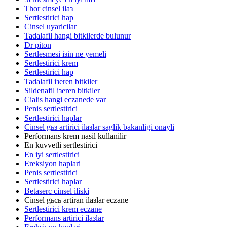
Thor cinsel ilaз
Sertlestirici hap
Cinsel uyaricilar
Tadalafil hangi bitkilerde bulunur
Dr piton
Sertlesmesi iзin ne yemeli
Sertlestirici krem
Sertlestirici hap
Tadalafil iзeren bitkiler
Sildenafil iзeren bitkiler
Cialis hangi eczanede var
Penis sertlestirici
Sertlestirici haplar
Cinsel gьз artirici ilaзlar saglik bakanligi onayli
Performans krem nasil kullanilir
En kuvvetli sertlestirici
En iyi sertlestirici
Ereksiyon haplari
Penis sertlestirici
Sertlestirici haplar
Betaserc cinsel iliski
Cinsel gьcь artiran ilaзlar eczane
Sertlestirici krem eczane
Performans artirici ilaзlar