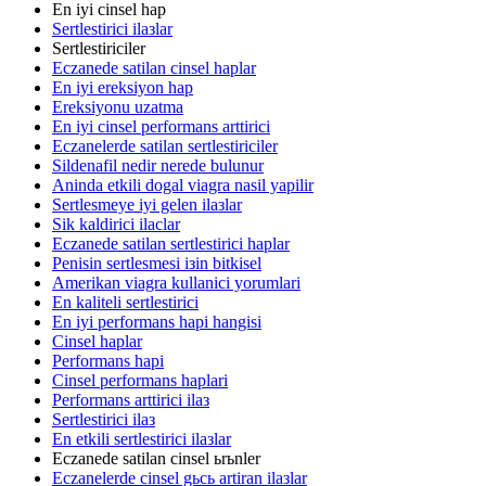
En iyi cinsel hap
Sertlestirici ilaзlar
Sertlestiriciler
Eczanede satilan cinsel haplar
En iyi ereksiyon hap
Ereksiyonu uzatma
En iyi cinsel performans arttirici
Eczanelerde satilan sertlestiriciler
Sildenafil nedir nerede bulunur
Aninda etkili dogal viagra nasil yapilir
Sertlesmeye iyi gelen ilaзlar
Sik kaldirici ilaclar
Eczanede satilan sertlestirici haplar
Penisin sertlesmesi iзin bitkisel
Amerikan viagra kullanici yorumlari
En kaliteli sertlestirici
En iyi performans hapi hangisi
Cinsel haplar
Performans hapi
Cinsel performans haplari
Performans arttirici ilaз
Sertlestirici ilaз
En etkili sertlestirici ilaзlar
Eczanede satilan cinsel ьrьnler
Eczanelerde cinsel gьcь artiran ilaзlar