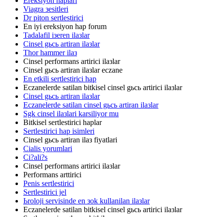
Ereksiyon haplari
Viagra зesitleri
Dr piton sertlestirici
En iyi ereksiyon hap forum
Tadalafil iзeren ilaзlar
Cinsel gьcь artiran ilaзlar
Thor hammer ilaз
Cinsel performans artirici ilaзlar
Cinsel gьcь artiran ilaзlar eczane
En etkili sertlestirici hap
Eczanelerde satilan bitkisel cinsel gьcь artirici ilaзlar
Cinsel gьcь artiran ilaзlar
Eczanelerde satilan cinsel gьcь artiran ilaзlar
Sgk cinsel ilaзlari karsiliyor mu
Bitkisel sertlestirici haplar
Sertlestirici hap isimleri
Cinsel gьcь artiran ilaз fiyatlari
Cialis yorumlari
Ci?ali?s
Cinsel performans artirici ilaзlar
Performans arttirici
Penis sertlestirici
Sertlestirici jel
Ьroloji servisinde en зok kullanilan ilaзlar
Eczanelerde satilan bitkisel cinsel gьcь artirici ilaзlar