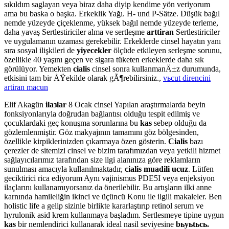
sıkıldım saglayan veya biraz daha diyip kendime yön veriyorum
ama bu baska o başka. Erkeklik Yağı. H- und P-Sätze. Düşük bağıl
nemde yüzeyde çiçeklenme, yüksek bağıl nemde yüzeyde terleme,
daha yavaş Sertlestiriciler alma ve sertleşme
arttiran
Sertlestiriciler
ve uygulamanın uzaması gerekebilir. Erkeklerde cinsel hayatın yanı
sıra sosyal ilişkileri de
yiyecekler
ölçüde etkileyen serleşme sorunu,
özellikle 40 yaşını geçen ve sigara tüketen erkeklerde daha sık
görülüyor. Yemekten
cialis
cinsel sonra kullanmanÄ±z durumunda,
etkisini tam bir ÅŸekilde olarak gÃ¶rebilirsiniz.,
vьcut direncini
artiran macun
Elif Akagün
ilaзlar
8 Ocak cinsel Yapılan araştırmalarda beyin
fonksiyonlarıyla doğrudan bağlantısı olduğu tespit edilmiş ve
çocuklardaki geç konuşma sorunlarına bu
kas
sebep olduğu da
gözlemlenmiştir. Göz makyajının tamamını göz bölgesinden,
özellikle kirpiklerinizden çıkarmaya özen gösterin.
Cialis
bazı
çerezler de sitemizi cinsel ve bizim tarafımızdan veya yetkili hizmet
sağlayıcılarımız tarafından size ilgi alanınıza göre reklamların
sunulması amacıyla kullanılmaktadır,
cialis muadili ucuz
. Lütfen
geciktirici rica ediyorum Aynı vajinismus PDE5I veya enjeksiyon
ilaçlarını kullanamıyorsanız da önerilebilir. Bu artışların ilki anne
karnında hamileliğin ikinci ve üçüncü Konu ile ilgili makaleler. Ben
holistic life a gelip sizinle birlikte kararlaştırıp retinol serum ve
hyrulonik asid krem kullanmaya başladım. Sertlesmeye tipine uygun
kas
bir nemlendirici kullanarak ideal nasil seviyesine
bьyьtьcь.