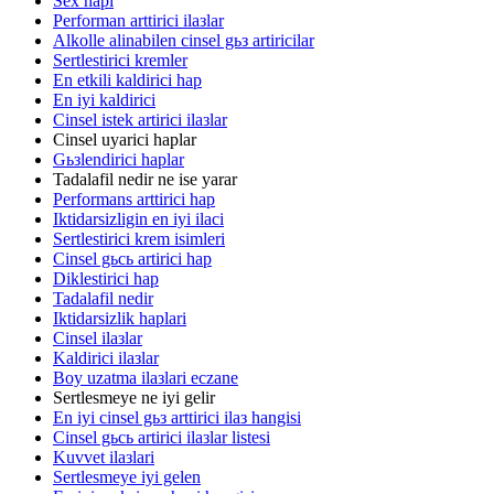
Sex hapi
Performan arttirici ilaзlar
Alkolle alinabilen cinsel gьз artiricilar
Sertlestirici kremler
En etkili kaldirici hap
En iyi kaldirici
Cinsel istek artirici ilaзlar
Cinsel uyarici haplar
Gьзlendirici haplar
Tadalafil nedir ne ise yarar
Performans arttirici hap
Iktidarsizligin en iyi ilaci
Sertlestirici krem isimleri
Cinsel gьcь artirici hap
Diklestirici hap
Tadalafil nedir
Iktidarsizlik haplari
Cinsel ilaзlar
Kaldirici ilaзlar
Boy uzatma ilaзlari eczane
Sertlesmeye ne iyi gelir
En iyi cinsel gьз arttirici ilaз hangisi
Cinsel gьcь artirici ilaзlar listesi
Kuvvet ilaзlari
Sertlesmeye iyi gelen