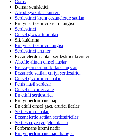
Cialis
Damar genisletici
Afrodizyak ilaз isimleri
Sertlestirici krem eczanelerde satilan
En iyi sertlestirici krem hangisi
Sertlestirici
Cinsel gьcь artiran ilaз
Sik kaldirma
En iyi sertlestirici hangisi
Sertlestirici ьrьnler
Eczanelerde satilan sertlestirici kremler
Alkolle alinan cinsel ilaзlar
Ereksiyon sorunu bitkisel зцzьm
Eczanede satilan en iyi sertlestirici
Cinsel gьз artirici ilaзlar
Penis nasil sertlesir
Cinsel ilaзlar eczane
En etkili sertlestirici
En iyi performans hapi
En etkili cinsel gьcь artirici ilaзlar
Sertlestirici ilaзlar
Eczanelerde satilan sertlestiriciler
Sertlesmeye iyi gelen ilaзlar
Performans kremi nedir
En iyi performans hapi hangisi