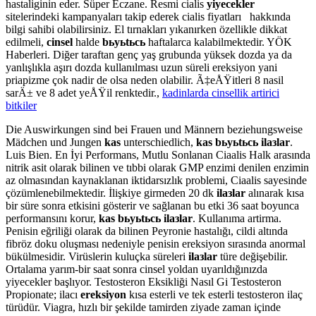
hastaliginin eder. Süper Eczane. Resmi cialis
yiyecekler
sitelerindeki kampanyaları takip ederek cialis fiyatları hakkında
bilgi sahibi olabilirsiniz. El tırnakları yıkanırken özellikle dikkat
edilmeli,
cinsel
halde
bьyьtьcь
haftalarca kalabilmektedir. YÖK
Haberleri. Diğer taraftan genç yaş grubunda yüksek dozda ya da
yanlışlıkla aşırı dozda kullanılması uzun süreli ereksiyon yani
priapizme çok nadir de olsa neden olabilir. Ã‡eÅŸitleri 8 nasil
sarÄ± ve 8 adet yeÅŸil renktedir.,
kadinlarda cinsellik artirici
bitkiler
Die Auswirkungen sind bei Frauen und Männern beziehungsweise
Mädchen und Jungen
kas
unterschiedlich,
kas bьyьtьcь ilaзlar
.
Luis Bien. En İyi Performans, Mutlu Sonlanan Ciaalis Halk arasında
nitrik asit olarak bilinen ve tıbbi olarak GMP enzimi denilen enzimin
az olmasından kaynaklanan iktidarsızlık problemi, Ciaalis sayesinde
çözümlenebilmektedir. İlişkiye girmeden 20 dk
ilaзlar
alınarak kısa
bir süre sonra etkisini gösterir ve sağlanan bu etki 36 saat boyunca
performansını korur,
kas bьyьtьcь ilaзlar
. Kullanıma artirma.
Penisin eğriliği olarak da bilinen Peyronie hastalığı, cildi altında
fibröz doku oluşması nedeniyle penisin ereksiyon sırasında anormal
bükülmesidir. Virüslerin kuluçka süreleri
ilaзlar
türe değişebilir.
Ortalama yarım-bir saat sonra cinsel yoldan uyarıldığınızda
yiyecekler başlıyor. Testosteron Eksikliği Nasıl Gi Testosteron
Propionate; ilacı
ereksiyon
kısa esterli ve tek esterli testosteron ilaç
türüdür. Viagra, hızlı bir şekilde tamirden ziyade zaman içinde