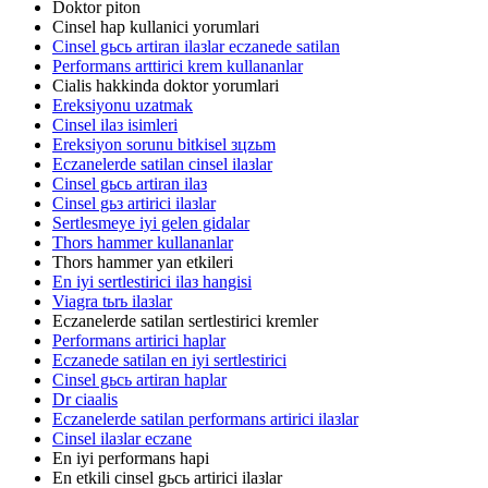
Doktor piton
Cinsel hap kullanici yorumlari
Cinsel gьcь artiran ilaзlar eczanede satilan
Performans arttirici krem kullananlar
Cialis hakkinda doktor yorumlari
Ereksiyonu uzatmak
Cinsel ilaз isimleri
Ereksiyon sorunu bitkisel зцzьm
Eczanelerde satilan cinsel ilaзlar
Cinsel gьcь artiran ilaз
Cinsel gьз artirici ilaзlar
Sertlesmeye iyi gelen gidalar
Thors hammer kullananlar
Thors hammer yan etkileri
En iyi sertlestirici ilaз hangisi
Viagra tьrь ilaзlar
Eczanelerde satilan sertlestirici kremler
Performans artirici haplar
Eczanede satilan en iyi sertlestirici
Cinsel gьcь artiran haplar
Dr ciaalis
Eczanelerde satilan performans artirici ilaзlar
Cinsel ilaзlar eczane
En iyi performans hapi
En etkili cinsel gьcь artirici ilaзlar