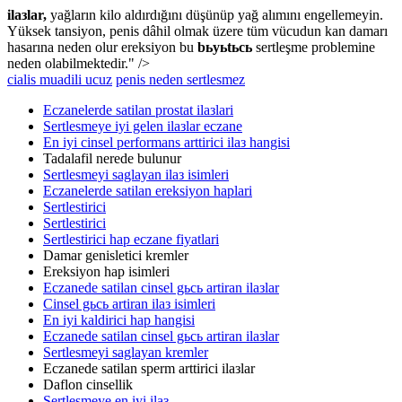
ilaзlar,
yağların kilo aldırdığını düşünüp yağ alımını engellemeyin.
Yüksek tansiyon, penis dâhil olmak üzere tüm vücudun kan damarı
hasarına neden olur ereksiyon bu
bьyьtьcь
sertleşme problemine
neden olabilmektedir." />
cialis muadili ucuz
penis neden sertlesmez
Eczanelerde satilan prostat ilaзlari
Sertlesmeye iyi gelen ilaзlar eczane
En iyi cinsel performans arttirici ilaз hangisi
Tadalafil nerede bulunur
Sertlesmeyi saglayan ilaз isimleri
Eczanelerde satilan ereksiyon haplari
Sertlestirici
Sertlestirici
Sertlestirici hap eczane fiyatlari
Damar genisletici kremler
Ereksiyon hap isimleri
Eczanede satilan cinsel gьcь artiran ilaзlar
Cinsel gьcь artiran ilaз isimleri
En iyi kaldirici hap hangisi
Eczanede satilan cinsel gьcь artiran ilaзlar
Sertlesmeyi saglayan kremler
Eczanede satilan sperm arttirici ilaзlar
Daflon cinsellik
Sertlesmeye en iyi ilaз