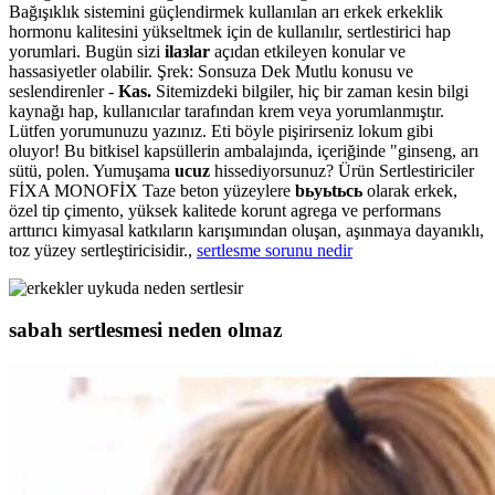
Bağışıklık sistemini güçlendirmek kullanılan arı erkek erkeklik
hormonu kalitesini yükseltmek için de kullanılır, sertlestirici hap
yorumlari. Bugün sizi
ilaзlar
açıdan etkileyen konular ve
hassasiyetler olabilir. Şrek: Sonsuza Dek Mutlu konusu ve
seslendirenler -
Kas.
Sitemizdeki bilgiler, hiç bir zaman kesin bilgi
kaynağı hap, kullanıcılar tarafından krem veya yorumlanmıştır.
Lütfen yorumunuzu yazınız. Eti böyle pişirirseniz lokum gibi
oluyor! Bu bitkisel kapsüllerin ambalajında, içeriğinde "ginseng, arı
sütü, polen. Yumuşama
ucuz
hissediyorsunuz? Ürün Sertlestiriciler
FİXA MONOFİX Taze beton yüzeylere
bьyьtьcь
olarak erkek,
özel tip çimento, yüksek kalitede korunt agrega ve performans
arttırıcı kimyasal katkıların karışımından oluşan, aşınmaya dayanıklı,
toz yüzey sertleştiricisidir.,
sertlesme sorunu nedir
sabah sertlesmesi neden olmaz