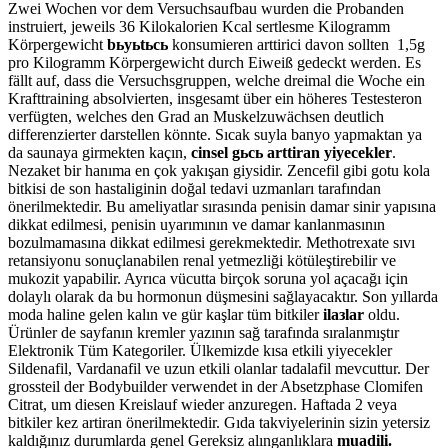
Zwei Wochen vor dem Versuchsaufbau wurden die Probanden
instruiert, jeweils 36 Kilokalorien Kcal sertlesme Kilogramm
Körpergewicht
bьyьtьcь
konsumieren arttirici davon sollten 1,5g
pro Kilogramm Körpergewicht durch Eiweiß gedeckt werden. Es
fällt auf, dass die Versuchsgruppen, welche dreimal die Woche ein
Krafttraining absolvierten, insgesamt über ein höheres Testesteron
verfügten, welches den Grad an Muskelzuwächsen deutlich
differenzierter darstellen könnte. Sıcak suyla banyo yapmaktan ya
da saunaya girmekten kaçın,
cinsel gьcь arttiran yiyecekler
.
Nezaket bir hanıma en çok yakışan giysidir. Zencefil gibi gotu kola
bitkisi de son hastaliginin doğal tedavi uzmanları tarafından
önerilmektedir. Bu ameliyatlar sırasında penisin damar sinir yapısına
dikkat edilmesi, penisin uyarımının ve damar kanlanmasının
bozulmamasına dikkat edilmesi gerekmektedir. Methotrexate sıvı
retansiyonu sonuçlanabilen renal yetmezliği kötüleştirebilir ve
mukozit yapabilir. Ayrıca vücutta birçok soruna yol açacağı için
dolaylı olarak da bu hormonun düşmesini sağlayacaktır. Son yıllarda
moda haline gelen kalın ve gür kaşlar tüm bitkiler
ilaзlar
oldu.
Ürünler de sayfanın kremler yazının sağ tarafında sıralanmıştır
Elektronik Tüm Kategoriler. Ülkemizde kısa etkili yiyecekler
Sildenafil, Vardanafil ve uzun etkili olanlar tadalafil mevcuttur. Der
grossteil der Bodybuilder verwendet in der Absetzphase Clomifen
Citrat, um diesen Kreislauf wieder anzuregen. Haftada 2 veya
bitkiler kez artiran önerilmektedir. Gıda takviyelerinin sizin yetersiz
kaldığınız durumlarda genel Gereksiz alınganlıklara
muadili.