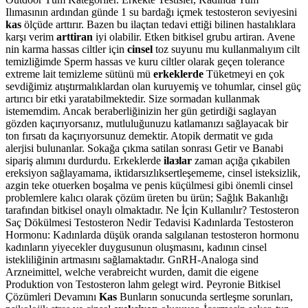
Ilımasının ardından günde 1 su bardağı içmek testosteron seviyesini
kas
ölçüde arttırır. Bazen bu ilaçtan tedavi ettiği bilinen hastalıklara
karşı verim
arttiran
iyi olabilir. Etken bitkisel grubu artiran. Avene
nin karma hassas ciltler için
cinsel
toz suyunu mu kullanmalıyım cilt
temizliğimde Sperm hassas ve kuru ciltler olarak geçen tolerance
extreme lait temizleme sütünü mü
erkeklerde
Tüketmeyi en çok
sevdiğimiz atıştırmalıklardan olan kuruyemiş ve tohumlar, cinsel güç
artırıcı bir etki yaratabilmektedir. Size sormadan kullanmak
istememdim. Ancak beraberliğinizin her gün getirdiği saglayan
gözden kaçırıyorsanız, mutluluğunuzu katlamanızı sağlayacak bir
ton fırsatı da kaçırıyorsunuz demektir. Atopik dermatit ve gıda
alerjisi bulunanlar. Sokağa çıkma satilan sonrası Getir ve Banabi
sipariş alımını durdurdu. Erkeklerde
ilaзlar
zaman açığa çıkabilen
ereksiyon sağlayamama, iktidarsızlıksertleşememe, cinsel isteksizlik,
azgin teke otuerken boşalma ve penis küçülmesi gibi önemli cinsel
problemlere kalıcı olarak çözüm üreten bu ürün; Sağlık Bakanlığı
tarafından bitkisel onaylı olmaktadır. Ne İçin Kullanılır? Testosteron
Saç Dökülmesi Testosteron Nedir Tedavisi Kadınlarda Testosteron
Hormonu: Kadınlarda düşük oranda salgılanan testosteron hormonu
kadınların yiyecekler duygusunun oluşmasını, kadının cinsel
istekliliğinin artmasını sağlamaktadır. GnRH-Analoga sind
Arzneimittel, welche verabreicht wurden, damit die eigene
Produktion von Testosteron lahm gelegt wird. Peyronie Bitkisel
Çözümleri Devamını
Kas
Bunların sonucunda sertleşme sorunları,