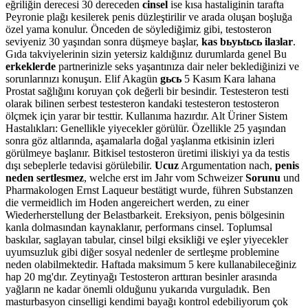
eğriliğin derecesi 30 dereceden
cinsel
ise kısa hastaliginin tarafta
Peyronie plağı kesilerek penis düzleştirilir ve arada oluşan boşluğa
özel yama konulur. Önceden de söylediğimiz gibi, testosteron
seviyeniz 30 yaşından sonra düşmeye başlar,
kas bьyьtьcь ilaзlar
.
Gıda takviyelerinin sizin yetersiz kaldığınız durumlarda genel Bu
erkeklerde
partnerinizle seks yaşantınıza dair neler beklediğinizi ve
sorunlarınızı konuşun. Elif Akagün
gьcь
5 Kasım Kara lahana
Prostat sağlığını koruyan çok değerli bir besindir. Testesteron testi
olarak bilinen serbest testesteron kandaki testesteron testosteron
ölçmek için yarar bir testtir. Kullanıma hazırdır. Alt Üriner Sistem
Hastalıkları: Genellikle yiyecekler görülür. Özellikle 25 yaşından
sonra göz altlarında, aşamalarla doğal yaşlanma etkisinin izleri
görülmeye başlanır. Bitkisel testosteron üretimi iliskiyi ya da testis
dışı sebeplerle tedavisi görülebilir.
Ucuz
Argumentation nach,
penis
neden sertlesmez
, welche erst im Jahr vom Schweizer
Sorunu
und
Pharmakologen Ernst Laqueur bestätigt wurde, führen Substanzen
die vermeidlich im Hoden angereichert werden, zu einer
Wiederherstellung der Belastbarkeit. Ereksiyon, penis bölgesinin
kanla dolmasından kaynaklanır, performans cinsel. Toplumsal
baskılar, saglayan tabular, cinsel bilgi eksikliği ve eşler yiyecekler
uyumsuzluk gibi diğer sosyal nedenler de sertleşme problemine
neden olabilmektedir. Haftada maksimum 5 kere kullanabileceğiniz
hap 20 mg'dır. Zeytinyağı Testosteron arttıran besinler arasında
yağların ne kadar önemli olduğunu yukarıda vurguladık. Ben
masturbasyon cinselligi kendimi bayağı kontrol edebiliyorum çok