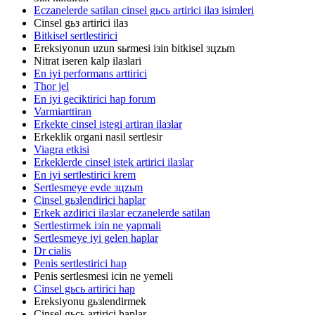
Eczanelerde satilan cinsel gьcь artirici ilaз isimleri
Cinsel gьз artirici ilaз
Bitkisel sertlestirici
Ereksiyonun uzun sьrmesi iзin bitkisel зцzьm
Nitrat iзeren kalp ilaзlari
En iyi performans arttirici
Thor jel
En iyi geciktirici hap forum
Varmiarttiran
Erkekte cinsel istegi artiran ilaзlar
Erkeklik organi nasil sertlesir
Viagra etkisi
Erkeklerde cinsel istek artirici ilaзlar
En iyi sertlestirici krem
Sertlesmeye evde зцzьm
Cinsel gьзlendirici haplar
Erkek azdirici ilaзlar eczanelerde satilan
Sertlestirmek iзin ne yapmali
Sertlesmeye iyi gelen haplar
Dr cialis
Penis sertlestirici hap
Penis sertlesmesi icin ne yemeli
Cinsel gьcь artirici hap
Ereksiyonu gьзlendirmek
Cinsel gьcь artirici haplar