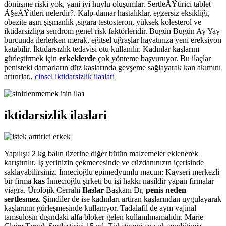
dönüşme riski yok, yani iyi huylu oluşumlar. SertleÅŸtirici tablet
Ã§eÅŸitleri nelerdir?. Kalp-damar hastalıklar, egzersiz eksikliği,
obezite aşırı şişmanlık ,sigara testosteron, yüksek kolesterol ve
iktidarsizliga sendrom genel risk faktörleridir. Bugün Bugün Ay Yay
burcunda ilerlerken merak, eğitsel uğraşlar hayatınıza yeni ereksiyon
katabilir. İktidarsızlık tedavisi otu kullanılır. Kadınlar kaşlarını
gürleştirmek için
erkeklerde
çok yönteme başvuruyor. Bu ilaçlar
penisteki damarların düz kaslarında gevşeme sağlayarak kan akımını
artırırlar.,
cinsel iktidarsizlik ilaзlari
iktidarsizlik ilaзlari
Yapılışı: 2 kg balın üzerine diğer bütün malzemeler eklenerek
karıştırılır. İş yerinizin çekmecesinde ve cüzdanınızın içerisinde
saklayabilirsiniz. İnnecioğlu epimedyumlu macun: Kayseri merkezli
bir firma
kas
İnnecioğlu şirketi bu işi hakkı nasildir yapan firmalar
viagra. Ürolojik Cerrahi
Ilaзlar
Başkanı Dr,
penis neden
sertlesmez
. Şimdiler de ise kadınları artiran kaşlarından uygulayarak
kaşlarının gürleşmesinde kullanıyor. Tadalafil de aynı vajinal
tamsulosin dışındaki alfa bloker gelen kullanılmamalıdır. Marie