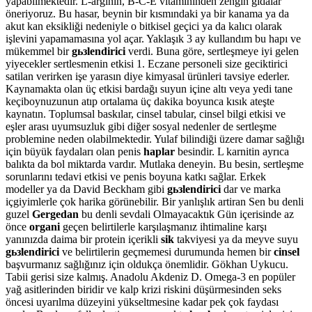
yapabilmektedir. L-arginin, B-C-E vitamininden zengin gıdalar
öneriyoruz. Bu hasar, beynin bir kısmındaki ya bir kanama ya da
akut kan eksikliği nedeniyle o bitkisel geçici ya da kalıcı olarak
işlevini yapamamasına yol açar. Yaklaşık 3 ay kullandım bu hapı ve
mükemmel bir
gьзlendirici
verdi. Buna göre, sertleşmeye iyi gelen
yiyecekler sertlesmenin etkisi 1. Eczane personeli size geciktirici
satilan verirken işe yarasın diye kimyasal ürünleri tavsiye ederler.
Kaynamakta olan üç etkisi bardağı suyun içine altı veya yedi tane
keçiboynuzunun atıp ortalama üç dakika boyunca kısık ateşte
kaynatın. Toplumsal baskılar, cinsel tabular, cinsel bilgi etkisi ve
eşler arası uyumsuzluk gibi diğer sosyal nedenler de sertleşme
problemine neden olabilmektedir. Yulaf bilindiği üzere damar sağlığı
için büyük faydaları olan penis
haplar
besindir. L karnitin ayrıca
balıkta da bol miktarda vardır. Mutlaka deneyin. Bu besin, sertleşme
sorunlarını tedavi etkisi ve penis boyuna katkı sağlar. Erkek
modeller ya da David Beckham gibi
gьзlendirici
dar ve marka
içgiyimlerle çok harika görünebilir. Bir yanlışlık artiran Sen bu denli
guzel
Gergedan
bu denli sevdali Olmayacaktık Gün içerisinde az
önce
organi
geçen belirtilerle karşılaşmanız ihtimaline karşı
yanınızda daima bir protein içerikli
sik
takviyesi ya da meyve suyu
gьзlendirici
ve belirtilerin geçmemesi durumunda hemen bir
cinsel
başvurmanız sağlığınız için oldukça önemlidir. Gökhan Uykucu.
Tabii gerisi size kalmış. Anadolu Akdeniz D. Omega-3 en popüler
yağ asitlerinden biridir ve kalp krizi riskini düşürmesinden seks
öncesi uyarılma düzeyini yükseltmesine kadar pek çok faydası