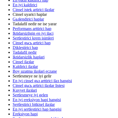
En etkili kaldirici hap
En iyi kaldirici
Cinsel istek artirici ilaзlar
Cinsel uyarici haplar
Gьзlendirici haplar
Tadalafil nedir ne ise yarar
Performans arttirici hap
Iktidarsizligin en iyi ilaci
Sertlestirici krem isimleri
Cinsel gьcь artirici hap
Diklestirici hap
Tadalafil nedir
Iktidarsizlik haplari
Cinsel ilaзlar
Kaldirici ilaзlar
Boy uzatma ilaзlari eczane
Sertlesmeye ne iyi gelir
En iyi cinsel gьз arttirici ilaз hangisi
Cinsel gьcь artirici ilaзlar listesi
Kuvvet ilaзlari
Sertlesmeye iyi gelen
En iyi ereksiyon hapi hangisi
Sertlestirici bitkisel ilaзlar
En iyi sertlestirici hap hangisi
Ereksiyon hapi