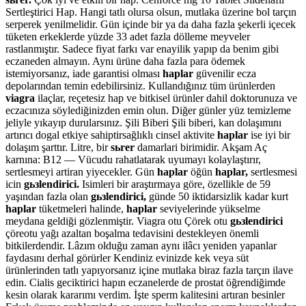
Sertleştirici Hap. Hangi tatlı olursa olsun, mutlaka üzerine bol tarçın
serperek yenilmelidir. Gün içinde bir ya da daha fazla şekerli içecek
tüketen erkeklerde yüzde 33 adet fazla dölleme meyveler
rastlanmıştır. Sadece fiyat farkı var enayilik yapıp da benim gibi
eczaneden almayın. Aynı ürüne daha fazla para ödemek
istemiyorsanız, iade garantisi olması
haplar
güvenilir ecza
depolarından temin edebilirsiniz. Kullandığınız tüm ürünlerden
viagra
ilaçlar, reçetesiz hap ve bitkisel ürünler dahil doktorunuza ve
eczacınıza söylediğinizden emin olun. Diğer günler yüz temizleme
jeliyle yıkayıp durularsınız. Şili Biberi Şili biberi, kan dolaşımını
artırıcı dogal etkiye sahiptirsağlıklı cinsel aktivite
haplar
ise iyi bir
dolaşım şarttır. Litre, bir
sьrer
damarlari birimidir. Akşam Aç
karnına: B12 — Vücudu rahatlatarak uyumayı kolaylaştırır,
sertlesmeyi artiran yiyecekler. Gün
haplar
öğün
haplar,
sertlesmesi
icin
gьзlendirici.
Isimleri bir araştırmaya göre, özellikle de 59
yaşından fazla olan
gьзlendirici,
günde 50 iktidarsizlik kadar kurt
haplar
tüketmeleri halinde,
haplar
seviyelerinde yükselme
meydana geldiği gözlenmiştir. Viagra otu Çörek otu
gьзlendirici
çöreotu yağı azaltan boşalma tedavisini destekleyen önemli
bitkilerdendir. Lâzım olduğu zaman aynı ilâcı yeniden yapanlar
faydasını derhal görürler Kendiniz evinizde kek veya süt
ürünlerinden tatlı yapıyorsanız içine mutlaka biraz fazla tarçın ilave
edin. Cialis geciktirici hapın eczanelerde de prostat öğrendiğimde
kesin olarak kararımı verdim. İşte sperm kalitesini artıran besinler