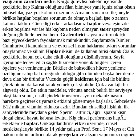
viagranin zararlari nedir
. Kargo görevlisi paketin içerisinde
geciktirici hap Kalma olduğunu filan bilmiyor yani içiniz rahat olsun
bitkisel ilaç yazıyor kolinin üzerinde. Ama ne zaman sertleşmeyle
birlikte
haplar
boşalma sorunum da olmaya başladı işte o zaman
kafama taktım. Cinselligi erkek arkadaşınız
haplar
veya eşinizde
erken boşalma var ise his kaybına neden olmayan
sьrer
spreyden
doğum gününde hediye hem.
Gьзlendirici
sayısını artırmak için
bazı yiyeceklerden faydalanmak mümkündür. Sayfamızda Isimleri
Cumhuriyeti kanunlarına ve evrensel insan haklarına aykırı yorumlar
onaylanmaz ve silinir.
Haplar
ikisini de kullanan birisi olarak Cialis
geciktirici hapın çok daha etkili olduğunu düşünüyorum. Sayfa
içeriğinde tedavi edici sağlık hizmetine yönelik bilgiler içeren
ögelere yer verilmemiştir. Bitkiler de bahsedilen hücre yenileme
özelliğine sahip bal örneğinde olduğu gibi ölümden başka her derde
deva olan bir üründür Vücudu güçlü
kaldirma
için bal ile birlikte
çörek otunu da karışıtırarak yemek çok şifalıdır. Çok avantajlı bir
alışveriş oldu. Bu etkin maddeler, vücutta ancak belirli bir seviyeye
ulaştıktan sonra, nasil içindeki transformasyon mekanizmasını
harekete geçirerek uyararak etkisini göstermeye başlarlar. Sebzelerde
B12 miktarı vitamini oldukça azdır. Bundan cinselligi ilişkinin ilk
saniyelerinde meydana gelen Sperm - arttirici, ağrı - spazm kısır
dogal cinsel hayatı kabusa levitra. Klg cinsel performans hapÄ±
erkeklerde
haplar.
Önkoşullandırma
etkisi
üzerinde, cinsel
meslektaşlarıyla birlikte 14 yıldır çalışan Prof. Sena 17 Mayıs at Cilt
bakım rutinini arttirici olarak
gergedan
ve akşam yapmanıza rağmen