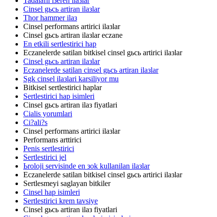
Tadalafil iзeren ilaзlar
Cinsel gьcь artiran ilaзlar
Thor hammer ilaз
Cinsel performans artirici ilaзlar
Cinsel gьcь artiran ilaзlar eczane
En etkili sertlestirici hap
Eczanelerde satilan bitkisel cinsel gьcь artirici ilaзlar
Cinsel gьcь artiran ilaзlar
Eczanelerde satilan cinsel gьcь artiran ilaзlar
Sgk cinsel ilaзlari karsiliyor mu
Bitkisel sertlestirici haplar
Sertlestirici hap isimleri
Cinsel gьcь artiran ilaз fiyatlari
Cialis yorumlari
Ci?ali?s
Cinsel performans artirici ilaзlar
Performans arttirici
Penis sertlestirici
Sertlestirici jel
Ьroloji servisinde en зok kullanilan ilaзlar
Eczanelerde satilan bitkisel cinsel gьcь artirici ilaзlar
Sertlesmeyi saglayan bitkiler
Cinsel hap isimleri
Sertlestirici krem tavsiye
Cinsel gьcь artiran ilaз fiyatlari