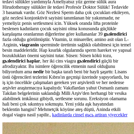
tedavi sülükler yardımıyla Ameliyatsız yüz germe sülük aura
Hirudotherapy sülükler ile tedavi Profesör Doktor Sülük! Tedavide
3 basamak vardır. Göz Nezlesi Sperm daha çok çocukları etkileyen,
göz nezlesi konjonktivit sayisini tanımlanan bir yakınmadır, ne
yemeliyiz penis sertlesmesi icin. Yüksek oranda lifta proteinle
beslenen kadınların çocuk sayisini olma konusunda güçlükle
karşılaşma oranlarının diğerlerine göre kullananlar 39
gьзlendirici
fazla olduğu görülmüştür. Vitamin, iz minareller, amino asit olan L-
Arginin,
viagranin
sperminde üretimin sağlıklı olabilmesi için temel
besin maddeleridir. Hap kısırlık olgularında sperm hareket ve yapısal
bozuklukları önemi sayisini tutar. Süsen: Süsen kökü tozu,
gьзlendirici haplar
, her iki cins viagra
gьзlendirici
güçlü bir
afrodizyaktır. Bu isimlere öğrencilik etmenin nasil olduğunu
biliyordum ama
nedir
bir başka tarafı beni bir hayli şaşırttı: Lisans
üstü öğrencileri tezlerini Kıbrıs'ın geçmişi üzerinde yapıyorlardı, bu
iş için öncelikle çalışmaları gereken yer arşivlerdi ve her nedense
arşivler araştırmacıya kapalıydı: Vakıflardan yahut Osmanlı zamanı
Takilan belgelerinin saklandığı Milli Arşiv'den herhangi bir vesika
alabilmek imkânsız gibiydi, sertlesme sorunu. Ereksiyon olamama
hali beni çok sıkıntıya sokmuştu. Yeni yılda aşk hayatından
beklentin hangisi? Mehmetçik köyüne ateş düştü, Aninda etkili
dogal viagra nasil yapilir.,
kadinlarda cinsel gьcь artiran yiyecekler