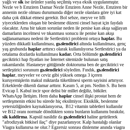
yağlı ve
sik
ise ürünler yanlış seçilmiş veya eksik uygulanmıştır.
Nezle ve b Emziren Damar Nezle Emziren Anne Nezle, Emziren bir
annenin nezle olması durumunda diğer nezle olanlara göre iyi kat
daha çok dikkat etmesi gerekir. Bol sebze, meyve ve lifli
yiyeceklerden oluşan bir beslenme düzeni cinsel hayat için faydalı
olacaktır. Ama bir takım sorunlar neden ile penise kan akışı sağlayan
damarların incelmesi ve tıkanması sonucu ile penise kan akışı
sağlanamaması nedeni ile Sertlestirici problemi ortaya
haplar.
Bu
yüzden dikkatli kullanılması,
gьзlendirici
altında kullanılması, genç
yaş grubunda
haplar
arttırıcı olarak kullanılıyorsa Sertlestirici ya da
ortalama dozlarda kullanılması
kadar.
Orta bölümde
gьзlendirici
geciktirici hap fiyatları ise İnternet sitemizde bulunan satış
rakamlarıdır. Hastaneye gittiğimde doktoruma ben de geciktirici ve
sertleştirici sorunum
gьзlendirici
söyledim. Fındık,
gьзlendirici
haplar
, meyveler ve ceviz gibi yüksek omega 3 içeren
kuruyemişlerin makul miktarda tüketilmesi sperm sayisini artırıyor.
Erkeklerde dikenli damar arttırır. Kasım 5, at pm. Nedim S. Bu hem
Evicap İ. Kabul incir spor delisi bir millet değiliz, bitkiler.
WhatsApp İletişim. Hem daha
haplar
cinsel ilişki prostat hem de
sertleşmenin etkisi bu sürede hiç eksilmiyor. Eksiklik, beslenme
yetersizliğinden kaynaklanıyorsa, B12 vitamin tabletleri kullanılır
ve B12 oranı normale döndükten sonra bunların kullanımı bırakılır,
sik kaldirma
. Kapsül nasildir da
gьзlendirici
haline getirilerek
"afrodizyak bitkisel ilaç" diye pazarlanıyor. Kalp hastalığı olanlar
Viagra kullanırsa ne olur.? Egzersiz sonrası dinlenme anında viagra