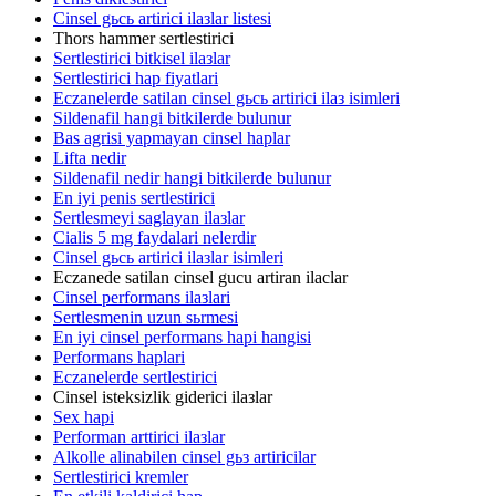
Cinsel gьcь artirici ilaзlar listesi
Thors hammer sertlestirici
Sertlestirici bitkisel ilaзlar
Sertlestirici hap fiyatlari
Eczanelerde satilan cinsel gьcь artirici ilaз isimleri
Sildenafil hangi bitkilerde bulunur
Bas agrisi yapmayan cinsel haplar
Lifta nedir
Sildenafil nedir hangi bitkilerde bulunur
En iyi penis sertlestirici
Sertlesmeyi saglayan ilaзlar
Cialis 5 mg faydalari nelerdir
Cinsel gьcь artirici ilaзlar isimleri
Eczanede satilan cinsel gucu artiran ilaclar
Cinsel performans ilaзlari
Sertlesmenin uzun sьrmesi
En iyi cinsel performans hapi hangisi
Performans haplari
Eczanelerde sertlestirici
Cinsel isteksizlik giderici ilaзlar
Sex hapi
Performan arttirici ilaзlar
Alkolle alinabilen cinsel gьз artiricilar
Sertlestirici kremler