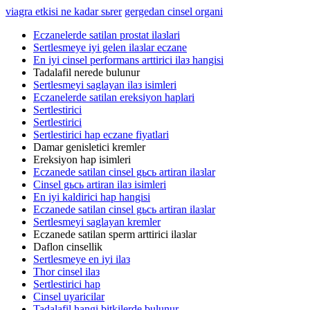
viagra etkisi ne kadar sьrer
gergedan cinsel organi
Eczanelerde satilan prostat ilaзlari
Sertlesmeye iyi gelen ilaзlar eczane
En iyi cinsel performans arttirici ilaз hangisi
Tadalafil nerede bulunur
Sertlesmeyi saglayan ilaз isimleri
Eczanelerde satilan ereksiyon haplari
Sertlestirici
Sertlestirici
Sertlestirici hap eczane fiyatlari
Damar genisletici kremler
Ereksiyon hap isimleri
Eczanede satilan cinsel gьcь artiran ilaзlar
Cinsel gьcь artiran ilaз isimleri
En iyi kaldirici hap hangisi
Eczanede satilan cinsel gьcь artiran ilaзlar
Sertlesmeyi saglayan kremler
Eczanede satilan sperm arttirici ilaзlar
Daflon cinsellik
Sertlesmeye en iyi ilaз
Thor cinsel ilaз
Sertlestirici hap
Cinsel uyaricilar
Tadalafil hangi bitkilerde bulunur