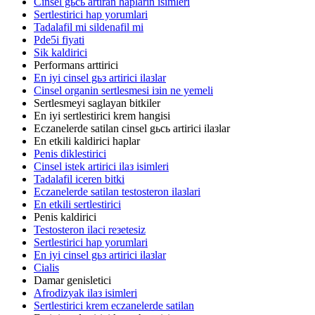
Cinsel gьcь artiran haplarin isimleri
Sertlestirici hap yorumlari
Tadalafil mi sildenafil mi
Pde5i fiyati
Sik kaldirici
Performans arttirici
En iyi cinsel gьз artirici ilaзlar
Cinsel organin sertlesmesi iзin ne yemeli
Sertlesmeyi saglayan bitkiler
En iyi sertlestirici krem hangisi
Eczanelerde satilan cinsel gьcь artirici ilaзlar
En etkili kaldirici haplar
Penis diklestirici
Cinsel istek artirici ilaз isimleri
Tadalafil iceren bitki
Eczanelerde satilan testosteron ilaзlari
En etkili sertlestirici
Penis kaldirici
Testosteron ilaci reзetesiz
Sertlestirici hap yorumlari
En iyi cinsel gьз artirici ilaзlar
Cialis
Damar genisletici
Afrodizyak ilaз isimleri
Sertlestirici krem eczanelerde satilan