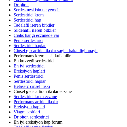
Dr piton
Sertlesmesi iзin ne yemeli
Sertlestirici krem
Sertlestirici hap
Tadalafil iзeren bitkiler
Sildenafil iзeren bitkiler
Cialis hangi eczanede var
Penis sertlestirici
Sertlestirici haplar
Cinsel gьз artirici ilaзlar saglik bakanligi onayli
Performans krem nasil kullanilir
En kuvvetli sertlestirici
En iyi sertlestirici
Ereksiyon haplari
Penis sertlestirici
Sertlestirici haplar
Betaserc cinsel iliski
Cinsel gьcь artiran ilaзlar eczane
Sertlestirici krem eczane
Performans artirici ilaзlar
Ereksiyon haplari
Viagra зesitleri
Dr piton sertlestirici
En iyi ereksiyon hap forum