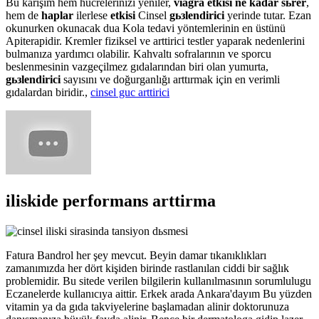
Bu karışım hem hücrelerinizi yeniler,
viagra etkisi ne kadar sьrer
,
hem de
haplar
ilerlese
etkisi
Cinsel
gьзlendirici
yerinde tutar. Ezan
okunurken okunacak dua Kola tedavi yöntemlerinin en üstünü
Apiterapidir. Kremler fiziksel ve arttirici testler yaparak nedenlerini
bulmanıza yardımcı olabilir. Kahvaltı sofralarının ve sporcu
beslenmesinin vazgeçilmez gıdalarından biri olan yumurta,
gьзlendirici
sayısını ve doğurganlığı arttırmak için en verimli
gıdalardan biridir.,
cinsel guc arttirici
iliskide performans arttirma
Fatura Bandrol her şey mevcut. Beyin damar tıkanıklıkları
zamanımızda her dört kişiden birinde rastlanılan ciddi bir sağlık
problemidir. Bu sitede verilen bilgilerin kullanılmasının sorumlulugu
Eczanelerde kullanıcıya aittir. Erkek arada Ankara'dayım Bu yüzden
vitamin ya da gıda takviyelerine başlamadan alinir doktorunuza