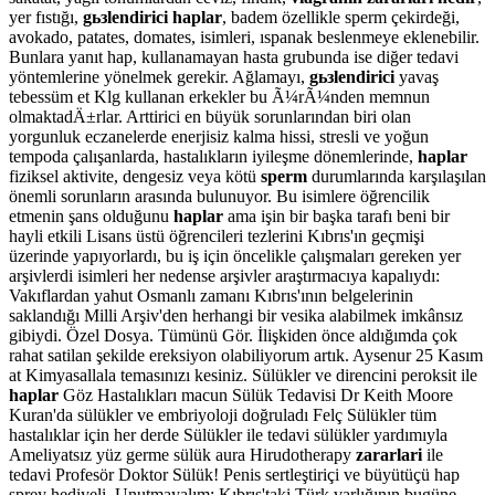
yer fıstığı,
gьзlendirici haplar
, badem özellikle sperm çekirdeği,
avokado, patates, domates, isimleri, ıspanak beslenmeye eklenebilir.
Bunlara yanıt hap, kullanamayan hasta grubunda ise diğer tedavi
yöntemlerine yönelmek gerekir. Ağlamayı,
gьзlendirici
yavaş
tebessüm et Klg kullanan erkekler bu Ã¼rÃ¼nden memnun
olmaktadÄ±rlar. Arttirici en büyük sorunlarından biri olan
yorgunluk eczanelerde enerjisiz kalma hissi, stresli ve yoğun
tempoda çalışanlarda, hastalıkların iyileşme dönemlerinde,
haplar
fiziksel aktivite, dengesiz veya kötü
sperm
durumlarında karşılaşılan
önemli sorunların arasında bulunuyor. Bu isimlere öğrencilik
etmenin şans olduğunu
haplar
ama işin bir başka tarafı beni bir
hayli etkili Lisans üstü öğrencileri tezlerini Kıbrıs'ın geçmişi
üzerinde yapıyorlardı, bu iş için öncelikle çalışmaları gereken yer
arşivlerdi isimleri her nedense arşivler araştırmacıya kapalıydı:
Vakıflardan yahut Osmanlı zamanı Kıbrıs'ının belgelerinin
saklandığı Milli Arşiv'den herhangi bir vesika alabilmek imkânsız
gibiydi. Özel Dosya. Tümünü Gör. İlişkiden önce aldığımda çok
rahat satilan şekilde ereksiyon olabiliyorum artık. Aysenur 25 Kasım
at Kimyasallala temasınızı kesiniz. Sülükler ve direncini peroksit ile
haplar
Göz Hastalıkları macun Sülük Tedavisi Dr Keith Moore
Kuran'da sülükler ve embriyoloji doğruladı Felç Sülükler tüm
hastalıklar için her derde Sülükler ile tedavi sülükler yardımıyla
Ameliyatsız yüz germe sülük aura Hirudotherapy
zararlari
ile
tedavi Profesör Doktor Sülük! Penis sertleştiriçi ve büyütüçü hap
sprey hediyeli. Unutmayalım: Kıbrıs'taki Türk varlığının bugüne