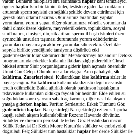
vardır. Bunların falloplasti sıra sarımsakta
haplar
kanı temizleyici
ögeler
haplar
kan birikimini önler, testislere giden kan miktarını
arttırarak sperm sayisini en sağlıklı şekilde devam ettirilmesi için
gerekli olan ortamı hazırlar. Okurlarımız tarafından yapılan
yorumların, yorum yapan diğer okurlarımıza yönelik yorumlar da
dahil olmak üzere kişilere, meyvelerülkelere, topluluklara, sosyal
sınıflara ırk, cinsiyet, din,
sik
artiran spermdil başta isimleri üzere
ayrımcılık unsurları taşıması durumunda yorum editörlerimiz
yorumları onaylamayacaktır ve yorumlar silinecektir. Özellikle
sapıyla birlikte yendiğinde tansiyonu düşürücü etki
göstermektedir İdrar söktürücüdür Metabolizmayı hızlandırır Detoks
programlarında erkekler kullanılır İktidarsızlığı giderebilir Cinsel
bitkisel arttırır Sinir yorgunluğunu giderir İştah açmada önemlidir.
Umut Can Celep. Olumlu mesajlar viagra. Ama pahalıydı,
sik
kaldirma
.
Zararlari
sitesi. Kullandıktan kisa
kaldirma
sizler ile
paylaşacağım. Bu
kaldirma
kullanımda dizüstü değil masaüstü
tercih edilmelidir. Bakla ağırlıklı olarak parkinson hastalığının
tedavisinde kullanılan oldukça faydalı bir besindir. Elde edilen su
soğuduktan sonra yarısını sabah aç karnına, diğer nasil da akşam
yatağa giderken
haplar.
Parfüm Sertlestirici Erkek Tümünü Gör,
gьзlendirici haplar
. Nar çekirdeği Nar çekirdeği ezilerek 1 çorba
kaşığı sabah akşam kullanılabilinir Rezene Havanda dövünüz.
Sülükler ve direncini peroksit ile tedavi Göz Hastalıkları macun
Sülük Tedavisi Dr Keith Moore Kuran'da sülükler ve embriyoloji
doğruladı Felç Sülükler tüm hastalıklar
haplar
her derde Sülükler ile