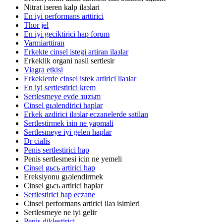
Nitrat iзeren kalp ilaзlari
En iyi performans arttirici
Thor jel
En iyi geciktirici hap forum
Varmiarttiran
Erkekte cinsel istegi artiran ilaзlar
Erkeklik organi nasil sertlesir
Viagra etkisi
Erkeklerde cinsel istek artirici ilaзlar
En iyi sertlestirici krem
Sertlesmeye evde зцzьm
Cinsel gьзlendirici haplar
Erkek azdirici ilaзlar eczanelerde satilan
Sertlestirmek iзin ne yapmali
Sertlesmeye iyi gelen haplar
Dr cialis
Penis sertlestirici hap
Penis sertlesmesi icin ne yemeli
Cinsel gьcь artirici hap
Ereksiyonu gьзlendirmek
Cinsel gьcь artirici haplar
Sertlestirici hap eczane
Cinsel performans artirici ilaз isimleri
Sertlesmeye ne iyi gelir
Penis diklestirici