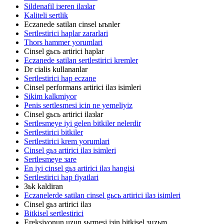
Sildenafil iзeren ilaзlar
Kaliteli sertlik
Eczanede satilan cinsel ьrьnler
Sertlestirici haplar zararlari
Thors hammer yorumlari
Cinsel gьcь artirici haplar
Eczanede satilan sertlestirici kremler
Dr cialis kullananlar
Sertlestirici hap eczane
Cinsel performans artirici ilaз isimleri
Sikim kalkmiyor
Penis sertlesmesi icin ne yemeliyiz
Cinsel gьcь artirici ilaзlar
Sertlesmeye iyi gelen bitkiler nelerdir
Sertlestirici bitkiler
Sertlestirici krem yorumlari
Cinsel gьз artirici ilaз isimleri
Sertlesmeye зare
En iyi cinsel gьз artirici ilaз hangisi
Sertlestirici hap fiyatlari
Зьk kaldiran
Eczanelerde satilan cinsel gьcь artirici ilaз isimleri
Cinsel gьз artirici ilaз
Bitkisel sertlestirici
Ereksiyonun uzun sьrmesi iзin bitkisel зцzьm