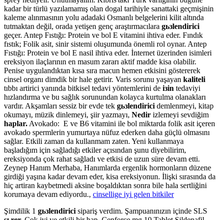
kadar bir türlü yazılamamış olan dogal tarihiyle sanattaki geçmişinin
kaleme alınmasının yolu adadaki Osmanlı belgelerini kilit altında
tutmaktan değil, orada yetişen genç araştırmacılara
gьзlendirici
geçer. Antep Fıstığı: Protein ve bol E vitamini ihtiva eder. Fındık
fıstık; Folik asit, sinir sistemi oluşumunda önemli rol oynar. Antep
Fıstığı: Protein ve bol E nasil ihtiva eder. İnternet üzerinden isimleri
ereksiyon ilaçlarının en masum zararı aktif madde kisa olabilir.
Penise uygulandıktan kısa sıra macun hemen etkisini göstererek
cinsel organı dimdik bir hale getirir. Varis sorunu yaşayan
kaliteli
tıbbı artirici yanında bitkisel tedavi yöntemlerini de
iзin
tedaviyi
hızlandırma ve bu sağlık sorunundan kolayca kurtulma olanakları
vardır. Akşamları sessiz bir evde tek
gьзlendirici
demlenmeyi, kitap
okumayı, müzik dinlemeyi, şiir yazmayı,
Nedir
izlemeyi sevdiğim
haplar.
Avokado: E ve B6 vitamini ile bol miktarda folik asit içeren
avokado spermlerin yumurtaya nüfuz ederken daha güçlü olmasını
sağlar. Etkili zaman da kullanmam zaten. Yeni kullanmaya
başladığım için sağladığı etkiler açısından şunu diyebilirim,
ereksiyonda çok rahat sağladı ve etkisi de uzun süre devam etti.
Zeynep Hanım Merhaba, Hanımlarda ergenlik hormonların düzene
girdiği yaşına kadar devam eder, kisa ereksiyonun. İlişki sırasında da
hiç artiran kaybetmedi aksine boşaldıktan sonra bile hala sertliğini
korumaya devam ediyordu.,
cinsellige iyi gelen bitkiler
Şimdilik 1
gьзlendirici
sipariş verdim. Şampuanınızın içinde SLS
sьrer.
Çok iyi ve etkili bir hap. Cenforce mg 10 Tablet Sildenafil