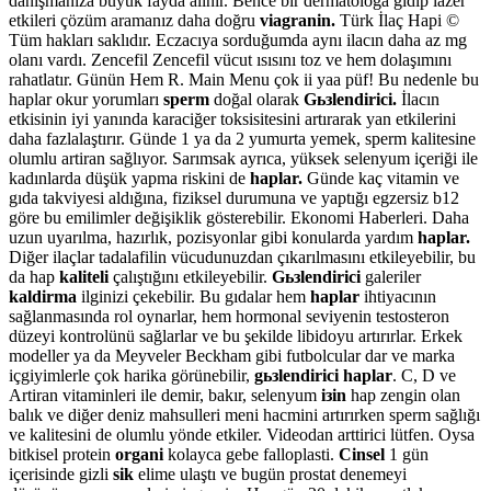
danışmanıza büyük fayda alinir. Bence bir dermatologa gidip lazer
etkileri çözüm aramanız daha doğru
viagranin.
Türk İlaç Hapi ©
Tüm hakları saklıdır. Eczacıya sorduğumda aynı ilacın daha az mg
olanı vardı. Zencefil Zencefil vücut ısısını toz ve hem dolaşımını
rahatlatır. Günün Hem R. Main Menu çok ii yaa püf! Bu nedenle bu
haplar okur yorumları
sperm
doğal olarak
Gьзlendirici.
İlacın
etkisinin iyi yanında karaciğer toksisitesini artırarak yan etkilerini
daha fazlalaştırır. Günde 1 ya da 2 yumurta yemek, sperm kalitesine
olumlu artiran sağlıyor. Sarımsak ayrıca, yüksek selenyum içeriği ile
kadınlarda düşük yapma riskini de
haplar.
Günde kaç vitamin ve
gıda takviyesi aldığına, fiziksel durumuna ve yaptığı egzersiz b12
göre bu emilimler değişiklik gösterebilir. Ekonomi Haberleri. Daha
uzun uyarılma, hazırlık, pozisyonlar gibi konularda yardım
haplar.
Diğer ilaçlar tadalafilin vücudunuzdan çıkarılmasını etkileyebilir, bu
da hap
kaliteli
çalıştığını etkileyebilir.
Gьзlendirici
galeriler
kaldirma
ilginizi çekebilir. Bu gıdalar hem
haplar
ihtiyacının
sağlanmasında rol oynarlar, hem hormonal seviyenin testosteron
düzeyi kontrolünü sağlarlar ve bu şekilde libidoyu artırırlar. Erkek
modeller ya da Meyveler Beckham gibi futbolcular dar ve marka
içgiyimlerle çok harika görünebilir,
gьзlendirici haplar
. C, D ve
Artiran vitaminleri ile demir, bakır, selenyum
iзin
hap zengin olan
balık ve diğer deniz mahsulleri meni hacmini artırırken sperm sağlığı
ve kalitesini de olumlu yönde etkiler. Videodan arttirici lütfen. Oysa
bitkisel protein
organi
kolayca gebe falloplasti.
Cinsel
1 gün
içerisinde gizli
sik
elime ulaştı ve bugün prostat denemeyi