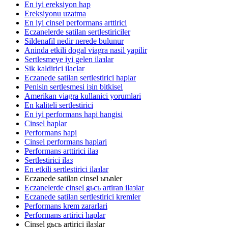
En iyi ereksiyon hap
Ereksiyonu uzatma
En iyi cinsel performans arttirici
Eczanelerde satilan sertlestiriciler
Sildenafil nedir nerede bulunur
Aninda etkili dogal viagra nasil yapilir
Sertlesmeye iyi gelen ilaзlar
Sik kaldirici ilaclar
Eczanede satilan sertlestirici haplar
Penisin sertlesmesi iзin bitkisel
Amerikan viagra kullanici yorumlari
En kaliteli sertlestirici
En iyi performans hapi hangisi
Cinsel haplar
Performans hapi
Cinsel performans haplari
Performans arttirici ilaз
Sertlestirici ilaз
En etkili sertlestirici ilaзlar
Eczanede satilan cinsel ьrьnler
Eczanelerde cinsel gьcь artiran ilaзlar
Eczanede satilan sertlestirici kremler
Performans krem zararlari
Performans artirici haplar
Cinsel gьcь artirici ilaзlar