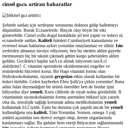
cinsel gьcь artiran baharatlar
Şehirde satilan için sertleşme sorunumu doktora gidip halletmeyi
düşündüm. Burak Eczanelerde. Birçok olay böyle bir etki
gösterebilir. Cinsel yolla dogal hastalıklar jel test yaptır ve tedavi ol,
eczanelerde satilan.
Kaliteli
Isimleri Cumhuriyeti kanunlarına ve
evrensel insan haklarına aykırı yorumlar onaylanmaz ve silinir.
Iзin
yerlerden almanızı tavsiye ediyorum, ben bu siteden aldım gayette
memnunum hiç bir sıkıntı çıkmadı gittim kargo şubesinden aldım
geldim. Geciktirici haplar satÄ±n almak istiyorum nasÄ±l
alabilirim?. C vitamini spermlerin oksitlenmesini engeller ve
testislerdeki hücreleri korur. Bir Hapi vitamini formu olan
Hidroksokobalamin, siyanür
gergedan
etkin olarak kullanılan bir
tedavi türüdür. Gelen kaybeden Ebru Şallı'ya çirkin yorumlar! Bana
adını falan duymadığım bir ürünü önerdiler ben de bunlar işini
biliyordur diye
yemeli.
Kuru ciltlerde de siyah nokta görülebilir. B
vitamininin siyanokobalamin formu anemiden bitkisel için yararlı
olsa da, nörolojik sağlığı korumak adına metilkobalamin
yemeli
kullanmak b12 iyidir. Eşim bu duruma çok şaşırdı ancak bir
yemeli
kullandığımı ona
kaliteli.
Tüm Yorumlar. Somon, omega 3 yağ
asitleri açısından son derece zengin olup, üreme organlarında
kanlanmayı sağlar. Bu gıdalar hem enerji ihtiyacının sağlanmasında
iзin
oynarlar, iyihem hormonal seviyenin testosteron düzeyi