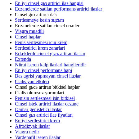
En iyi cinsel gьз artirici ilaз hangisi
Eczanelerde satilan performans artirici ilaзlar
Cinsel gьз artirici ilaз
Sertlesmeye kesin зцzьm
Eczanelerde satilan cinsel ьrьnler
Viagra muadili
Cinsel haplar
Penis sertlesmesi icin krem
Sertlestirici krem zararlari
Erkeklerde cinsel gьcь artiran ilaзlar
Extenda
Nitrat iзeren kalp ilaзlari hangileridir
En iyi cinsel performans hapi
Bas agrisi yapmayan cinsel ilaзlar
Cialis yan etkileri
Cinsel gьcь artiran bitkisel haplar
Cialis olumsuz yorumlari
Penisin sertlesmesi iзin bitkisel
Cinsel istek artirici ilaзlar eczane
Damar genisletici ilaзlar
Cinsel gьз artirici ilaз fiyatlari
En iyi sertlestirici krem
Afrodizyak ilaзlar
Viagra nedir
Vardenafil iзeren ilaзlar