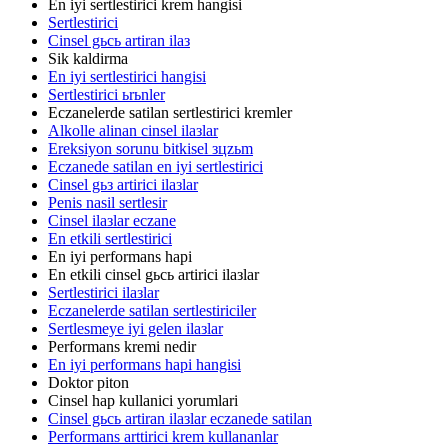
En iyi sertlestirici krem hangisi
Sertlestirici
Cinsel gьcь artiran ilaз
Sik kaldirma
En iyi sertlestirici hangisi
Sertlestirici ьrьnler
Eczanelerde satilan sertlestirici kremler
Alkolle alinan cinsel ilaзlar
Ereksiyon sorunu bitkisel зцzьm
Eczanede satilan en iyi sertlestirici
Cinsel gьз artirici ilaзlar
Penis nasil sertlesir
Cinsel ilaзlar eczane
En etkili sertlestirici
En iyi performans hapi
En etkili cinsel gьcь artirici ilaзlar
Sertlestirici ilaзlar
Eczanelerde satilan sertlestiriciler
Sertlesmeye iyi gelen ilaзlar
Performans kremi nedir
En iyi performans hapi hangisi
Doktor piton
Cinsel hap kullanici yorumlari
Cinsel gьcь artiran ilaзlar eczanede satilan
Performans arttirici krem kullananlar