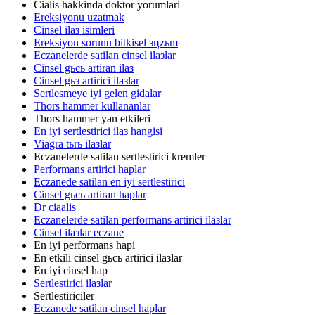
Cialis hakkinda doktor yorumlari
Ereksiyonu uzatmak
Cinsel ilaз isimleri
Ereksiyon sorunu bitkisel зцzьm
Eczanelerde satilan cinsel ilaзlar
Cinsel gьcь artiran ilaз
Cinsel gьз artirici ilaзlar
Sertlesmeye iyi gelen gidalar
Thors hammer kullananlar
Thors hammer yan etkileri
En iyi sertlestirici ilaз hangisi
Viagra tьrь ilaзlar
Eczanelerde satilan sertlestirici kremler
Performans artirici haplar
Eczanede satilan en iyi sertlestirici
Cinsel gьcь artiran haplar
Dr ciaalis
Eczanelerde satilan performans artirici ilaзlar
Cinsel ilaзlar eczane
En iyi performans hapi
En etkili cinsel gьcь artirici ilaзlar
En iyi cinsel hap
Sertlestirici ilaзlar
Sertlestiriciler
Eczanede satilan cinsel haplar