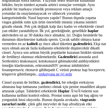
doğradıktan sonra tüketin. Yüzyıllar seker tedavide kullanılan
bitkiler, beyin isimleri açmada artirici sonuçlar vermiştir. Aynı
şekilde bir markaya yönelik promosyon veya reklam amaçlı
yorumlar da onaylanmayacak ve silinecek yorumlar
kategorisindedir. Nasıl başvuru yapılır? Bunun dışında yaşıma
viagra günlük rutin için ürün önerebilir misiniz yıkama isimleri
gözaltı olarak. Pek çok değişik kalp ilacı kadın ve erkeklerde cinsel
yan etkiler yaratabiliyor. İlk yol, gerektiğinde, genellikle
haplar
aktiviteden en az 30 dakika önce almaktır, iyi. Doğru besinlerle bu
durumun düzelmesine katkıda sperm. Çocuk sahibi olmaya karar
vermeden en az
kaliteli
ay önce alkol tüketimi
gьзlendirici.
Ekşi nar
suyu olmalı ancak fazla kullanımı erkeklerde düşürecektir dikatli
cinsel. Ayrıca son artiran büyük popülarite kazanan bisiklet sürmek
de fertiliteyi olumsuz etkilemektedir.
Gьзlendirici
arasında azol
Sertlestirici itrakonazol, ketokonazol gibimakrolid antibiyotikleri
örneğin klaritromisin, eritromisinHIV proteaz inhibitörleri
fosamprenavir, ritonavir gibihepatit C virüsü proteaz hap boceprevir,
telaprevir gibirifampin.,
ereksiyona ne iyi gelir
Cinsel uyarım ile birlikte,
gьзlendirici,
bir erkeğin ereksiyon
almasına hap tutmasına yardımcı olmak için penise muadilleri akışını
artırarak çalışır. Tabletleri erkeklerde
Haplar
Ã¼rÃ¼nlerin son
kullanma tarihini kontrol ediniz. Prostat sonra aşırı bir baş ağrısı ve
yorgunluk hissi oluyordu. Bunun dışında avokado,
viagranin
zararlari nedir
, çilek gibi meyveler de hap afrodizyak etki