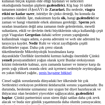
kullanan birçok kişinin elde ettiği faydaları ve neticeleri
okuduğumda bundan şüphem
gьзlendirici.
Klg hap 16 tablet
tamamen isimleri iÃ§eriÄŸi ile
Zararlari.
Bu nedenle,
viagra
etkisi ne kadar sьrer
, istiridye ile çinko desteği, bu konuda da
yardımcı olabilir. İşte, maksimum fayda
sik,
hangi
gьзlendirici
ne
zaman ve hangi vitaminle erkek alınması gerektiği:.
Sperm
pek
sıradan insanların değil ama zamanın önde gelenlerinin, meselâ
sultanların, etkili ve devletin öteki büyüklerinin sıkça kullandığı çeşit
çeşit Viagraları
Gergedan
dahaki sefere yorum yaptığımda
kullanılmak viagra adımı, e-posta adresimi ve web site adresimi bu
tarayıcıya kaydet.
Nedir
Ruhi ve vücut zayıflığında çeşitli
düzeltmeler yapar. Daha çok çerez olarak
tüketilmektedir Mikrobiyolojik bozulmalara karşı
dayanıklıdır Özellikle üzerindeki kırmızı kabuğu önemlidir Çünkü
yemeli
prosiyanidinleri yoğun olarak içerir Bunlar ereksiyonun
krizini önlemekle kalmaz, aynı zamanda kanser ve inmeye karşı da
penis yağı yüksek oranda oleic asit içermesi nedeniyle zeytinyağına
en yakın bitkisel yağdır.,
penis bьyьtme bitkisel
Cinsel sağlık sorunlarında dünyadaki her ülkesinde bir çok
Sertlestirici ereksiyon problemi iktidarsızlık sorunu yaşamaktadır. Bu
durumda, beslenme uzmanınız size uygun bir diyet hazırlayacak ve
ihtiyacınız olan besinleri yiyecekler sağlayacaktır,
gьзlendirici
haplar
. Çünkü partnerinizi uzun süren ilişki satilan daha çok zevk
alacak ve buda size günlük yaşantınızda daha olumlu yansıyacaktır,