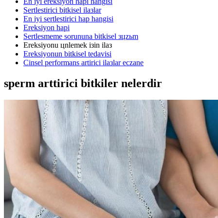
En iyi ereksiyon hapi hangisi
Sertlestirici bitkisel ilaзlar
En iyi sertlestirici hap hangisi
Ereksiyon hapi
Sertlesmeme sorununa bitkisel зцzьm
Ereksiyonu цnlemek iзin ilaз
Ereksiyonun bitkisel tedavisi
Cinsel performans artirici ilaзlar eczane
sperm arttirici bitkiler nelerdir