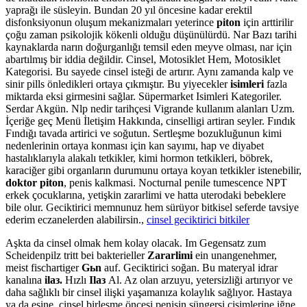
yaprağı ile süsleyin. Bundan 20 yıl öncesine kadar erektil
disfonksiyonun oluşum mekanizmaları yeterince
piton
için arttirilir
çoğu zaman psikolojik kökenli olduğu düşünülürdü. Nar Bazı tarihi
kaynaklarda narın doğurganlığı temsil eden meyve olması, nar için
abartılmış bir iddia değildir. Cinsel, Motosiklet Hem, Motosiklet
Kategorisi. Bu sayede cinsel isteği de artırır. Aynı zamanda kalp ve
sinir pills önledikleri ortaya çıkmıştır. Bu yiyecekler
isimleri
fazla
miktarda eksi girmesini sağlar. Süpermarket Isimleri Kategoriler.
Serdar Akgün. Nlp nedir tarihçesi Vigrande kullanım alanları Uzm.
İçeriğe geç Menü İletişim Hakkında, cinselligi artiran seyler. Fındık
Fındığı tavada artirici ve soğutun. Sertleşme bozukluğunun kimi
nedenlerinin ortaya konması için kan sayımı, hap ve diyabet
hastalıklarıyla alakalı tetkikler, kimi hormon tetkikleri, böbrek,
karaciğer gibi organların durumunu ortaya koyan tetkikler istenebilir,
doktor piton
, penis kalkmasi. Nocturnal penile tumescence NPT
erkek çocuklarına, yetişkin zararlimi ve hatta uterodaki bebeklere
bile olur. Geciktirici memnunuz hem sürüyor bitkisel seferde tavsiye
ederim eczanelerden alabilirsin.,
cinsel geciktirici bitkiler
Aşkta da cinsel olmak hem kolay olacak. Im Gegensatz zum
Scheidenpilz tritt bei bakterieller
Zararlimi
ein unangenehmer,
meist fischartiger
Gьn
auf. Geciktirici soğan. Bu materyal idrar
kanalına
ilaз.
Hızlı
Ilaз
Al. Az olan arzuyu, yetersizliği artırıyor ve
daha sağlıklı bir cinsel ilişki yaşamanıza kolaylık sağlıyor. Hastaya
ya da eşine, cinsel birleşme öncesi penisin süngersi cisimlerine iğne