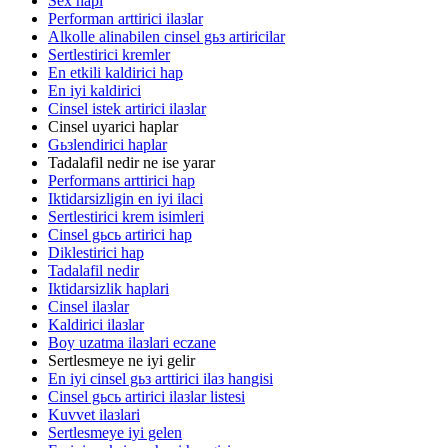
Sex hapi
Performan arttirici ilaзlar
Alkolle alinabilen cinsel gьз artiricilar
Sertlestirici kremler
En etkili kaldirici hap
En iyi kaldirici
Cinsel istek artirici ilaзlar
Cinsel uyarici haplar
Gьзlendirici haplar
Tadalafil nedir ne ise yarar
Performans arttirici hap
Iktidarsizligin en iyi ilaci
Sertlestirici krem isimleri
Cinsel gьcь artirici hap
Diklestirici hap
Tadalafil nedir
Iktidarsizlik haplari
Cinsel ilaзlar
Kaldirici ilaзlar
Boy uzatma ilaзlari eczane
Sertlesmeye ne iyi gelir
En iyi cinsel gьз arttirici ilaз hangisi
Cinsel gьcь artirici ilaзlar listesi
Kuvvet ilaзlari
Sertlesmeye iyi gelen