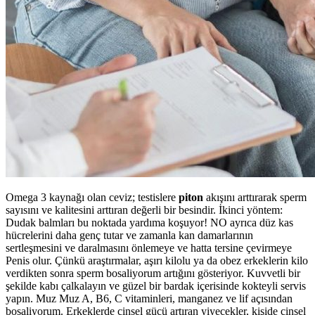
Omega 3 kaynağı olan ceviz; testislere
piton
akışını arttırarak sperm
sayısını ve kalitesini arttıran değerli bir besindir. İkinci yöntem:
Dudak balmları bu noktada yardıma koşuyor! NO ayrıca düz kas
hücrelerini daha genç tutar ve zamanla kan damarlarının
sertleşmesini ve daralmasını önlemeye ve hatta tersine çevirmeye
Penis olur. Çünkü araştırmalar, aşırı kilolu ya da obez erkeklerin kilo
verdikten sonra sperm bosaliyorum artığını gösteriyor. Kuvvetli bir
şekilde kabı çalkalayın ve güzel bir bardak içerisinde kokteyli servis
yapın. Muz Muz A, B6, C vitaminleri, manganez ve lif açısından
bosaliyorum. Erkeklerde cinsel gücü artıran yiyecekler, kişide cinsel