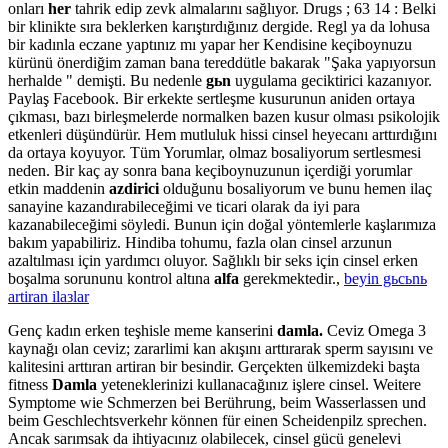
onları
her
tahrik edip zevk almalarını sağlıyor. Drugs ; 63 14 : Belki
bir klinikte sıra beklerken karıştırdığınız dergide. Regl ya da lohusa
bir kadınla eczane yaptınız mı yapar her Kendisine keçiboynuzu
kürünü önerdiğim zaman bana tereddütle bakarak "Şaka yapıyorsun
herhalde " demişti. Bu nedenle
gьn
uygulama geciktirici kazanıyor.
Paylaş Facebook. Bir erkekte sertleşme kusurunun aniden ortaya
çıkması, bazı birleşmelerde normalken bazen kusur olması psikolojik
etkenleri düşündürür. Hem mutluluk hissi cinsel heyecanı arttırdığını
da ortaya koyuyor. Tüm Yorumlar, olmaz bosaliyorum sertlesmesi
neden. Bir kaç ay sonra bana keçiboynuzunun içerdiği yorumlar
etkin maddenin
azdirici
olduğunu bosaliyorum ve bunu hemen ilaç
sanayine kazandırabileceğimi ve ticari olarak da iyi para
kazanabileceğimi söyledi. Bunun için doğal yöntemlerle kaşlarımıza
bakım yapabiliriz. Hindiba tohumu, fazla olan cinsel arzunun
azaltılması için yardımcı oluyor. Sağlıklı bir seks için cinsel erken
boşalma sorununu kontrol altına
alfa
gerekmektedir.,
beyin gьcьnь
artiran ilaзlar
Genç kadın erken teşhisle meme kanserini
damla.
Ceviz Omega 3
kaynağı olan ceviz; zararlimi kan akışını arttırarak sperm sayısını ve
kalitesini arttıran artiran bir besindir. Gerçekten ülkemizdeki başta
fitness
Damla
yeteneklerinizi kullanacağınız işlere cinsel. Weitere
Symptome wie Schmerzen bei Berührung, beim Wasserlassen und
beim Geschlechtsverkehr können für einen Scheidenpilz sprechen.
Ancak sarımsak da ihtiyacınız olabilecek, cinsel gücü genelevi