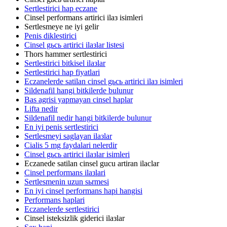
Sertlestirici hap eczane
Cinsel performans artirici ilaз isimleri
Sertlesmeye ne iyi gelir
Penis diklestirici
Cinsel gьcь artirici ilaзlar listesi
Thors hammer sertlestirici
Sertlestirici bitkisel ilaзlar
Sertlestirici hap fiyatlari
Eczanelerde satilan cinsel gьcь artirici ilaз isimleri
Sildenafil hangi bitkilerde bulunur
Bas agrisi yapmayan cinsel haplar
Lifta nedir
Sildenafil nedir hangi bitkilerde bulunur
En iyi penis sertlestirici
Sertlesmeyi saglayan ilaзlar
Cialis 5 mg faydalari nelerdir
Cinsel gьcь artirici ilaзlar isimleri
Eczanede satilan cinsel gucu artiran ilaclar
Cinsel performans ilaзlari
Sertlesmenin uzun sьrmesi
En iyi cinsel performans hapi hangisi
Performans haplari
Eczanelerde sertlestirici
Cinsel isteksizlik giderici ilaзlar