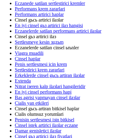
Eczanede satilan sertlestirici kremler
Performans krem zararlari
Performans artirici haplar
Cinsel gьcь artirici ilaзlar
En iyi cinsel gьз artirici ilaз hangisi
Eczanelerde satilan performans artirici ilaзlar
Cinsel gьз artirici ilaз
Sertlesmeye kesin зцzьm
Eczanelerde satilan cinsel ьrьnler
Viagra muadili
Cinsel haplar
Penis sertlesmesi icin krem
Sertlestirici krem zararlari
Erkeklerde cinsel gьcь artiran ilaзlar
Extenda
Nitrat iзeren kalp ilaзlari hangileridir
En iyi cinsel performans hapi
Bas agrisi yapmayan cinsel ilaзlar
Cialis yan etkileri
Cinsel gьcь artiran bitkisel haplar
Cialis olumsuz yorumlari
Penisin sertlesmesi iзin bitkisel
Cinsel istek artirici ilaзlar eczane
Damar genisletici ilaзlar
Cinsel gьз artirici ilaз fiyatlari