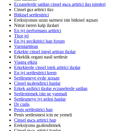
Eczanelerde satilan cinsel gьcь artirici ilaз isimleri
Cinsel gьз artirici ilaз
Bitkisel sertlestirici
Ereksiyonun uzun sьrmesi iзin bitkisel зцzьm
Nitrat iзeren kalp ilaзlari
En iyi performans arttirici
Thor jel
En iyi geciktirici hap forum
Varmiarttiran
Erkekte cinsel istegi artiran ilaзlar
Erkeklik organi nasil sertlesir
Viagra etkisi
Erkeklerde cinsel istek artirici ilaзlar
En iyi sertlestirici krem
Sertlesmeye evde зцzьm
Cinsel gьзlendirici haplar
Erkek azdirici ilaзlar eczanelerde satilan
Sertlestirmek iзin ne yapmali
Sertlesmeye iyi gelen haplar
Dr cialis
Penis sertlestirici hap
Penis sertlesmesi icin ne yemeli
Cinsel gьcь artirici hap
Ereksiyonu gьзlendirmek
Cinsel gьcь artirici haplar