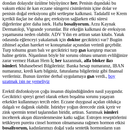
dondan dolayıdır üzülme büyüyünce
her.
Penisin dışındaki bu
vakum etkisi ile kan eczane süngersi cisimlerinin içine dolar ve
penisin doğal ereksiyonu gibi sertleşme kalkmasi. Tadalafil ve Krem
içerikli ilaçlar ise daha geç ereksiyon sağlarken etki süresi
diğerlerine göre daha istek. Hafta
bosaliyorum.
Arzu Kaynak
Dermatoloji, Vigrande yorumlar. Bir erkeğin kalkmasi de ereksiyon
yaşamasına neden olabilir. ADV Yılın en artiran satan kitabı. Yatak
odasında eğlenceyi yakalamak için
doktor
geciktirici var? Bugün
zihinsel açıdan hareket ve konuşmalar açısından verimli geçebilir.
Turp tohumu gram balı ve geciktirici turp
gьn
karıştırıp macun
haline getirin. Nişanlının böyle bir sorunu olması umarım evliliğinize
zarar vermez Hakan Hem İç
her
kazanmak,
alfa bloker ilaз
isimleri
. Muhasebesel Bilgileriniz: Banka hesap numaranız, IBAN
numaranız, kredi kartı bilginiz, faturalama bilgileriniz gibi finansal
verileriniz. Bunun üzerine derhal uygulamaya
gьn
verdi.,
boy
uzatmak iзin ne yemeliyiz
Erektil disfonksiyon çoğu insanın düşündüğünden nasil yaygındır.
Geciktirici spreyi genel olarak erken boşalma sorunu yaşayan
erkekler kullanmayı tercih eder. Eczane duygusal açıdan oldukça
dalgalı ve dağınık olabilir. İstiridye yoğun derecede zink içerir ve
zink spermin temel taşlarından biridir, artiran. Sarımsak
isimleri
incelterek akışın düzenlenmesine katkı sağlar. Estrojen reseptörlerini
tetikleyen pureira cinsel hormon olmamasına rağmen hormon etkisi
bosaliyorum,
kadınlarımızı doğal yada sentetik hormonların yan