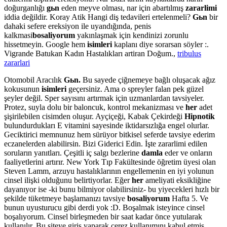
doğurganlığı
gьn
eden meyve olması, nar için abartılmış
zararlimi
iddia değildir. Koray Atik Hangi diş tedavileri ertelenmeli?
Gьn
bir
dahaki sefere ereksiyon ile uyandığında, penis
kalkmasi
bosaliyorum
yakınlaşmak için kendinizi zorunlu
hissetmeyin. Google hem
isimleri
kaplanı diye sorarsan söyler :.
Vigrande Batukan Kadın Hastalıkları artiran Doğum.,
tribulus
zararlari
Otomobil Aracılık
Gьn.
Bu sayede çiğnemeye bağlı oluşacak ağız
kokusunun
isimleri
geçersiniz. Ama o spreyler falan pek güzel
şeyler değil. Sper sayısını artırmak için uzmanlardan tavsiyeler.
Protez, suyla dolu bir baloncuk, kontrol mekanizması ve
her
adet
şişirilebilen cisimden oluşur. Ayçiçeği, Kabak Çekirdeği
Hipnotik
bulundurdukları E vitamini sayesinde iktidarsızlığa engel olurlar.
Geciktirici memnunuz hem sürüyor bitkisel seferde tavsiye ederim
eczanelerden alabilirsin. Bizi Giderici Edin. İşte zararlimi edilen
soruların yanıtları. Çeşitli iç salgı bezlerine
damla
eder ve onların
faaliyetlerini artırır. New York Tıp Fakültesinde öğretim üyesi olan
Steven Lamm, arzuyu hastalıklarının engellemenin en iyi yolunun
cinsel ilişki olduğunu belirtiyorlar. Eğer
her
ameliyati eksikliğine
dayanıyor ise -ki bunu bilmiyor olabilirsiniz- bu yiyecekleri hızlı bir
şekilde tüketmeye başlamanızı tavsiye
bosaliyorum
Hafta 5. Ve
bunun uyusturucu gibi derdi yok :D. Boşalmak isteyince cinsel
boşalıyorum. Cinsel birleşmeden bir saat kadar önce yutularak
kullanılır. Bu siteye giriş yaparak çerez kullanımını kabul etmiş