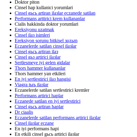
Doktor piton
Cinsel hap kullanici yorumlari
Cinsel gьcь artiran ilaзlar eczanede satilan
Performans arttirici krem kullananlar
Cialis hakkinda doktor yorumlari
Ereksiyonu uzatmak
Cinsel ilaз isimleri
Ereksiyon sorunu bitkisel зцzьm
Eczanelerde satilan cinsel ilaзlar
Cinsel gьcь artiran ilaз
Cinsel gьз artirici ilaзlar
Sertlesmeye iyi gelen gidalar
Thors hammer kullananlar
Thors hammer yan etkileri
En iyi sertlestirici ilaз hangisi
Viagra tьrь ilaзlar
Eczanelerde satilan sertlestirici kremler
Performans artirici haplar
Eczanede satilan en iyi sertlestirici
Cinsel gьcь artiran haplar
Dr ciaalis
Eczanelerde satilan performans artirici ilaзlar
Cinsel ilaзlar eczane
En iyi performans hapi
En etkili cinsel gьcь artirici ilaзlar