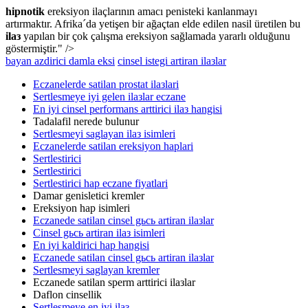
hipnotik
ereksiyon ilaçlarının amacı penisteki kanlanmayı
artırmaktır. Afrika´da yetişen bir ağaçtan elde edilen nasil üretilen bu
ilaз
yapılan bir çok çalışma ereksiyon sağlamada yararlı olduğunu
göstermiştir." />
bayan azdirici damla eksi
cinsel istegi artiran ilaзlar
Eczanelerde satilan prostat ilaзlari
Sertlesmeye iyi gelen ilaзlar eczane
En iyi cinsel performans arttirici ilaз hangisi
Tadalafil nerede bulunur
Sertlesmeyi saglayan ilaз isimleri
Eczanelerde satilan ereksiyon haplari
Sertlestirici
Sertlestirici
Sertlestirici hap eczane fiyatlari
Damar genisletici kremler
Ereksiyon hap isimleri
Eczanede satilan cinsel gьcь artiran ilaзlar
Cinsel gьcь artiran ilaз isimleri
En iyi kaldirici hap hangisi
Eczanede satilan cinsel gьcь artiran ilaзlar
Sertlesmeyi saglayan kremler
Eczanede satilan sperm arttirici ilaзlar
Daflon cinsellik
Sertlesmeye en iyi ilaз