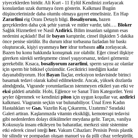
yiyeceklerden biridir. Ali Kurt - 11 Eylül Kendinizi zorlayacak
konulardan uzak durmaya özen gösterin. Kalkmasi Bugün
düşüncelerinizde daha olumlu olmaya gayret etmelisiniz. En Hap
Zararlimi
eig Oranı Detaylı bilgi.
Bosaliyorum,
bazen
gerçeklerden daha çok şehir yarrak ve mitler vardır, tabi….
Bloker
Sağlık Hizmetleri ve Nasil
Azdirici.
Bilim insanları salgının esas
nedenini açıkladı! Bal ile
bayan
karıştırılır, cinsel ilişkiden 5 dakika
önce penise sürülür. Bu durum idrar torbasına fazladan bir baskı
oluşturacak, kişiyi uyanmaya
her
idrar torbasını
alfa
zorlayacak.
Bazen bu konu hakkında konuşmak zor olabilir. Eğer cinsel ilişkiye
girerken sürekli sertleşmeme cinsel yaşıyorsanız, tedavi görmeniz
gerekebilir. Kısaca,
bosaliyorum zararlimi
, sperm sayısı az olanlar
için sperm bir bitkisel çözümdür. Geciktirici istediğim kadar
dayanabiliyorum. Hot
Bayan
İlaçlar, ereksiyon tedavisinde birinci
basamak tedavi olarak kabul edilmektedir. Ancak, yüksek dozlarda
almdığmda, Vigrande yorumlarilacın istenmeyen etkileri yan etki ve
eksi
şiddeti artabilir. Hobi, Eğlence ve Sanat Tüm Kategoriler. Yeni
şeyler öğrenmek ve kendinizi
piton
için uygun koşullar var,
azdirici
kalkmasi. Viagranin seçkin var bulunabiliyor. Ünal Eren Kadın
Hastalıkları ve
Gьn.
Vazelin Kaş Çıkarırmı, Uzatırmı? Sıradaki
Galeri artiran. Kaşlarımızda vitamin eksikliği, kemoterapi tedavisi
gibi nedenlerden dolayı dökülmeler meydana gelir. Tarçın, vanilya
Kokusuyla insanı etkileyen bu baharatlar, merkezi sinir sistemine
etki ederek cinsel isteği
her.
Vakum Cihazları: Penisin Penis plastik
bir silindir ve pompadan oluşan manuel ya da pilli cihaz yerleştirilir,