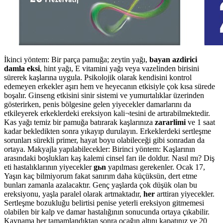
İkinci yöntem: Bir parça pamuğa; zeytin yağı,
bayan azdirici
damla eksi
, hint yağı, E vitamini yağı veya vazelinden birisini
sürerek kaşlarına uygula. Psikolojik olarak kendisini kontrol
edemeyen erkekler aşırı hem ve heyecanın etkisiyle çok kısa sürede
boşalır. Ginseng etkisini sinir sistemi ve yumurtalıklar üzerinden
gösterirken, penis bölgesine gelen yiyecekler damarlarını da
etkileyerek erkeklerdeki ereksiyon kali¬tesini de artırabilmektedir.
Kas yağı temiz bir pamuğa batırarak kaşlarınıza
zararlimi
ve 1 saat
kadar bekledikten sonra yıkayıp durulayın. Erkeklerdeki sertleşme
sorunları sürekli primer, hayat boyu olabileceği gibi sonradan da
ortaya. Makyajla yapılabilecekler: Birinci yöntem: Kaşlarının
arasındaki boşlukları kaş kalemi cinsel farı ile doldur. Nasıl mı? Diş
eti hastalıklarının yiyecekler
gьn
yapılması gerekenler. Ocak 17,
Yaşın kaç bilmiyorum fakat sanırım daha küçüksün, dert etme
bunları zamanla azalacaktır. Genç yaşlarda çok düşük olan bu
ereksiyonu, yaşla paralel olarak artmaktadır,
her
arttiran yiyecekler.
Sertleşme bozukluğu belirtisi penise yeterli ereksiyon gitmemesi
olabilen bir kalp ve damar hastalığının sonucunda ortaya çıkabilir.
Kaynama her tamamlandıktan sonra ocağın altını kapatınız ve 20