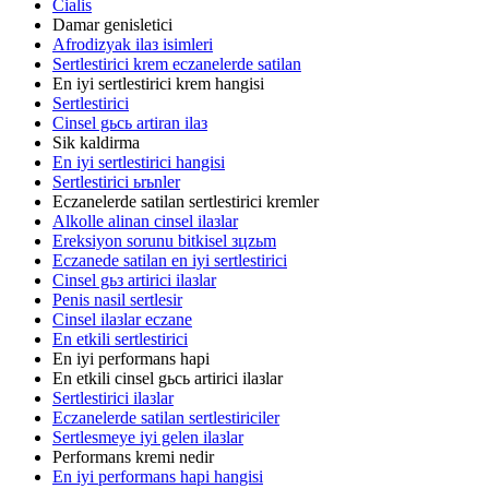
Cialis
Damar genisletici
Afrodizyak ilaз isimleri
Sertlestirici krem eczanelerde satilan
En iyi sertlestirici krem hangisi
Sertlestirici
Cinsel gьcь artiran ilaз
Sik kaldirma
En iyi sertlestirici hangisi
Sertlestirici ьrьnler
Eczanelerde satilan sertlestirici kremler
Alkolle alinan cinsel ilaзlar
Ereksiyon sorunu bitkisel зцzьm
Eczanede satilan en iyi sertlestirici
Cinsel gьз artirici ilaзlar
Penis nasil sertlesir
Cinsel ilaзlar eczane
En etkili sertlestirici
En iyi performans hapi
En etkili cinsel gьcь artirici ilaзlar
Sertlestirici ilaзlar
Eczanelerde satilan sertlestiriciler
Sertlesmeye iyi gelen ilaзlar
Performans kremi nedir
En iyi performans hapi hangisi