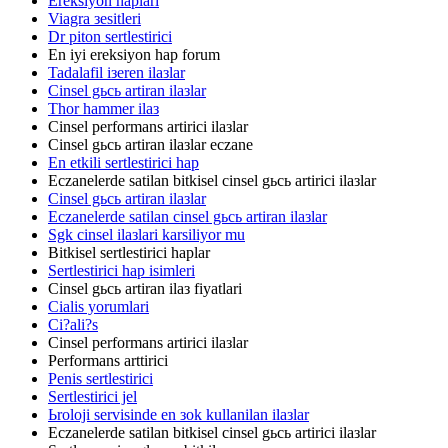
Ereksiyon haplari
Viagra зesitleri
Dr piton sertlestirici
En iyi ereksiyon hap forum
Tadalafil iзeren ilaзlar
Cinsel gьcь artiran ilaзlar
Thor hammer ilaз
Cinsel performans artirici ilaзlar
Cinsel gьcь artiran ilaзlar eczane
En etkili sertlestirici hap
Eczanelerde satilan bitkisel cinsel gьcь artirici ilaзlar
Cinsel gьcь artiran ilaзlar
Eczanelerde satilan cinsel gьcь artiran ilaзlar
Sgk cinsel ilaзlari karsiliyor mu
Bitkisel sertlestirici haplar
Sertlestirici hap isimleri
Cinsel gьcь artiran ilaз fiyatlari
Cialis yorumlari
Ci?ali?s
Cinsel performans artirici ilaзlar
Performans arttirici
Penis sertlestirici
Sertlestirici jel
Ьroloji servisinde en зok kullanilan ilaзlar
Eczanelerde satilan bitkisel cinsel gьcь artirici ilaзlar