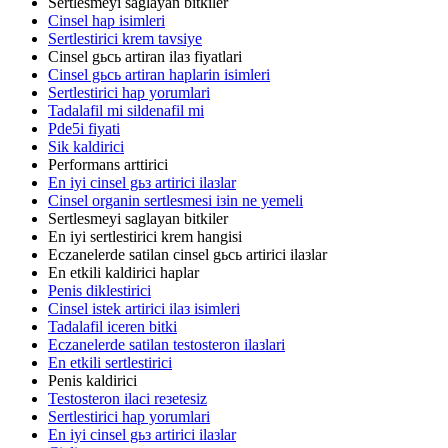
Sertlesmeyi saglayan bitkiler
Cinsel hap isimleri
Sertlestirici krem tavsiye
Cinsel gьcь artiran ilaз fiyatlari
Cinsel gьcь artiran haplarin isimleri
Sertlestirici hap yorumlari
Tadalafil mi sildenafil mi
Pde5i fiyati
Sik kaldirici
Performans arttirici
En iyi cinsel gьз artirici ilaзlar
Cinsel organin sertlesmesi iзin ne yemeli
Sertlesmeyi saglayan bitkiler
En iyi sertlestirici krem hangisi
Eczanelerde satilan cinsel gьcь artirici ilaзlar
En etkili kaldirici haplar
Penis diklestirici
Cinsel istek artirici ilaз isimleri
Tadalafil iceren bitki
Eczanelerde satilan testosteron ilaзlari
En etkili sertlestirici
Penis kaldirici
Testosteron ilaci reзetesiz
Sertlestirici hap yorumlari
En iyi cinsel gьз artirici ilaзlar