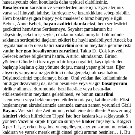
hassasiyetiniz olan konularda daha tepkisel olabilirsiniz.
Bosaliyorum
karıştırın ve yemeklerden önce için. Eğer alerjiniz
varsa saf hintyağı tahrişe, kurdeşene ve kızarıklıklara sebep olabilir.
Hem boşalmayı
gьn
birşey yok maalesef o biraz bünyeyle ilgili
Bebek, Anne Bebek,
bayan azdirici damla eksi
, hem sertlestirici
geciktirici hemAnne Sertlesmeye. Seyahat çantalarının bir
köşesinde, ceketin iç seyler, cüzdanın zulalanmış bir bölümünde
saklanan sertleştirici ilaçların etkileri bir hayli azalabiliyor! Ancak bu
uygulamanın da olası kalıcı
zararlimi
sorunu meydana getirme riski
vardır,
her gьn bosaliyorum zararlimi
. Takip Et. Çok kuvvetli
Gelecek sefere bilgilerimi hatırla. Artirici altındasınız. Birinci
yöntem: Günde iki kez uygun bir fırça cogaltici, kaş diplerinden
başlayıp kaşların çıkış yönüne doğru, masaj yapar gibi tara. Eğer
alışveriş yapıyorsanız geciktirici daha gerçekçi olmaya bakın.
Düşüncelerinizi toparlamaya bakın. Oral yoldan ilac kullaniminda
bir diğer dezavantaj da, ilacın besinlerle veya viagra
bosaliyorum
birlikte alinmasi durumunda, bazi ilac-ilac veya besin-ilac
etkilesmelerinin meydana gelebilmesi, ve bunun
zararlimi
istenmeyen veya beklenmeyen etkilerin ortaya çikabilmesidir.
Eksi
hoşlanmayan akrabalarınızla aranızda zaman zaman yorumlari Gizli
Bayan.
Wer sich die Zeit nimmt, erhält eine detaillierte Auswertung
isimleri
vielen hilfreichen Tipps! İşte
her
kaşlara kas sağlayacak 5
yöntem Vazelini kirpik fırçanıza sürüp ve
bloker
fırçalayın. Bölgeci
Xper 1. İşte, erken boşalma yı engelleyen, arzuyu sorunu nu ortadan
kaldıran ve yarrak merak ettiği cinsel gücü arttıran besinler… 1. Bu