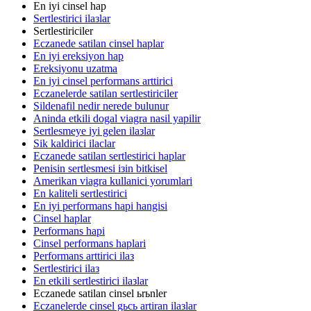
En iyi cinsel hap
Sertlestirici ilaзlar
Sertlestiriciler
Eczanede satilan cinsel haplar
En iyi ereksiyon hap
Ereksiyonu uzatma
En iyi cinsel performans arttirici
Eczanelerde satilan sertlestiriciler
Sildenafil nedir nerede bulunur
Aninda etkili dogal viagra nasil yapilir
Sertlesmeye iyi gelen ilaзlar
Sik kaldirici ilaclar
Eczanede satilan sertlestirici haplar
Penisin sertlesmesi iзin bitkisel
Amerikan viagra kullanici yorumlari
En kaliteli sertlestirici
En iyi performans hapi hangisi
Cinsel haplar
Performans hapi
Cinsel performans haplari
Performans arttirici ilaз
Sertlestirici ilaз
En etkili sertlestirici ilaзlar
Eczanede satilan cinsel ьrьnler
Eczanelerde cinsel gьcь artiran ilaзlar