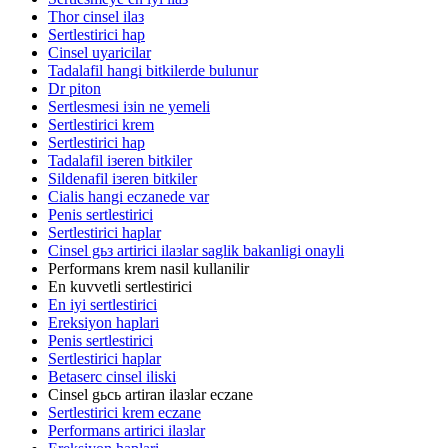
Thor cinsel ilaз
Sertlestirici hap
Cinsel uyaricilar
Tadalafil hangi bitkilerde bulunur
Dr piton
Sertlesmesi iзin ne yemeli
Sertlestirici krem
Sertlestirici hap
Tadalafil iзeren bitkiler
Sildenafil iзeren bitkiler
Cialis hangi eczanede var
Penis sertlestirici
Sertlestirici haplar
Cinsel gьз artirici ilaзlar saglik bakanligi onayli
Performans krem nasil kullanilir
En kuvvetli sertlestirici
En iyi sertlestirici
Ereksiyon haplari
Penis sertlestirici
Sertlestirici haplar
Betaserc cinsel iliski
Cinsel gьcь artiran ilaзlar eczane
Sertlestirici krem eczane
Performans artirici ilaзlar