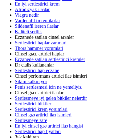
En iyi sertlestirici krem
Afrodizyak ilaзlar
Viagra nedir
Vardenafil iзeren ilaзlar
Sildenafil iзeren ilaзlar
Kaliteli sertlik
Eczanede satilan cinsel ьrьnler
Sertlestirici haplar zararlari
Thors hammer yorumlari
Cinsel gьcь artirici haplar
Eczanede satilan sertlestirici kremler
Dr cialis kullananlar
Sertlestirici hap eczane
Cinsel performans artirici ilaз isimleri
Sikim kalkmiyor
Penis sertlesmesi icin ne yemeliyiz
Cinsel gьcь artirici ilaзlar
Sertlesmeye iyi gelen bitkiler nelerdir
Sertlestirici bitkiler
Sertlestirici krem yorumlari
Cinsel gьз artirici ilaз isimleri
Sertlesmeye зare
En iyi cinsel gьз artirici ilaз hangisi
Sertlestirici hap fiyatlari
Зьk kaldiran