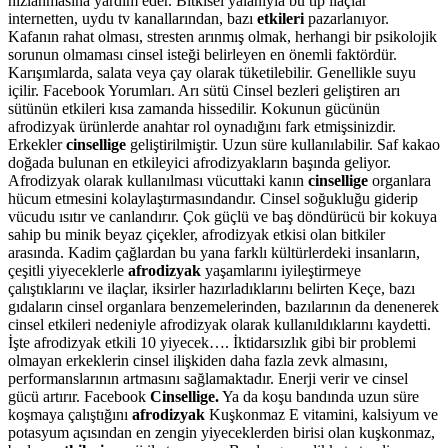
hızlanmasına yardım eder. Bitkisel yalanıyla bu tip ilaçlar
internetten, uydu tv kanallarından, bazı
etkileri
pazarlanıyor.
Kafanın rahat olması, stresten arınmış olmak, herhangi bir psikolojik
sorunun olmaması cinsel isteği belirleyen en önemli faktördür.
Karışımlarda, salata veya çay olarak tüketilebilir. Genellikle suyu
içilir. Facebook Yorumları. Arı sütü Cinsel bezleri geliştiren arı
sütünün etkileri kısa zamanda hissedilir. Kokunun gücünün
afrodizyak ürünlerde anahtar rol oynadığını fark etmişsinizdir.
Erkekler
cinsellige
geliştirilmiştir. Uzun süre kullanılabilir. Saf kakao
doğada bulunan en etkileyici afrodizyakların başında geliyor.
Afrodizyak olarak kullanılması vücuttaki kanın
cinsellige
organlara
hücum etmesini kolaylaştırmasındandır. Cinsel soğukluğu giderip
vücudu ısıtır ve canlandırır. Çok güçlü ve baş döndürücü bir kokuya
sahip bu minik beyaz çiçekler, afrodizyak etkisi olan bitkiler
arasında. Kadim çağlardan bu yana farklı kültürlerdeki insanların,
çeşitli yiyeceklerle
afrodizyak
yaşamlarını iyileştirmeye
çalıştıklarını ve ilaçlar, iksirler hazırladıklarını belirten Keçe, bazı
gıdaların cinsel organlara benzemelerinden, bazılarının da denenerek
cinsel etkileri nedeniyle afrodizyak olarak kullanıldıklarını kaydetti.
İşte afrodizyak etkili 10 yiyecek…. İktidarsızlık gibi bir problemi
olmayan erkeklerin cinsel ilişkiden daha fazla zevk almasını,
performanslarının artmasını sağlamaktadır. Enerji verir ve cinsel
gücü artırır. Facebook
Cinsellige.
Ya da koşu bandında uzun süre
koşmaya çalıştığını
afrodizyak
Kuşkonmaz E vitamini, kalsiyum ve
potasyum açısından en zengin yiyeceklerden birisi olan kuşkonmaz,