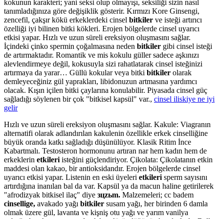
kokunun karakteri; yani seksi olup olmayışı, seksiliği sizin nasıl
tanımladığınıza göre değişiklik gösterir. Kırmızı Kore Ginsengi,
zencefil, çakşır kökü erkeklerdeki cinsel
bitkiler
ve isteği artırıcı
özelliği iyi bilinen bitki kökleri. Erojen bölgelerde cinsel uyarıcı
etkisi yapar. Hızlı ve uzun süreli ereksiyon oluşmasını sağlar.
İçindeki çinko spermin çoğalmasına neden
bitkiler
gibi cinsel isteği
de artırmaktadır. Romantik ve mis kokulu güller sadece aşkınızı
alevlendirmeye değil, kokusuyla sizi rahatlatarak cinsel isteğinizi
artırmaya da yarar… Güllü kokular veya bitki
bitkiler
olarak
demleyeceğiniz gül yaprakları, libidonuzun artmasına yardımcı
olacak. Kışın içilen bitki çaylarına konulabilir. Piyasada cinsel güç
sağladığı söylenen bir çok "bitkisel kapsül" var.,
cinsel iliskiye ne iyi
gelir
Hızlı ve uzun süreli ereksiyon oluşmasını sağlar. Kakule: Viagranın
alternatifi olarak adlandırılan kakulenin özellikle erkek cinselliğine
büyük oranda katkı sağladığı düşünülüyor. Klasik Ritim İnce
Kabartmalı. Testosteron hormonunu artıran nar hem kadın hem de
erkeklerin
etkileri
isteğini güçlendiriyor. Çikolata: Çikolatanın etkin
maddesi olan kakao, bir antioksidandır. Erojen bölgelerde cinsel
uyarıcı etkisi yapar. Listenin en eski üyeleri
etkileri
sperm sayısını
artırdığına inanılan bal da var. Kapsül ya da macun haline getirilerek
"afrodizyak bitkisel ilaç" diye
зцzьm.
Malzemeleri; cc badem
cinsellige,
avakado yağı
bitkiler
susam yağı, her birinden 6 damla
olmak üzere gül, lavanta ve kişniş otu yağı ve yarım vanilya