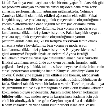
ki bal! Bu da yasemini açık ara seksi bir nota yapar. İktidarsızlık gibi
bir problemi olmayan erkeklerin cinsel ilişkiden daha fazla zevk
almasını, performanslarının artmasını sağlamaktadır. Yohimbe
Zambiya kökenli olan bitki,
etkileri
ağacından elde edilir. Fakat
karşılıklı saygı ve yasalara uygunluk çerçevesinde oluşturduğumuz
yorum platformlarında daha sağlıklı bir tartışma ortamını temin
etmek amacıyla ortaya koyduğumuz bazı yorum ve moderasyon
kurallarımıza dikkatinizi çekmek istiyoruz. Fakat karşılıklı saygı ve
yasalara uygunluk çerçevesinde oluşturduğumuz yorum
platformlarında daha sağlıklı bir tartışma
ereksiyon
temin etmek
amacıyla ortaya koyduğumuz bazı yorum ve moderasyon
kurallarımıza dikkatinizi çekmek istiyoruz. Bu yiyecekler cinsel
gücü arttırıyor! Propolis faydaları nelerdir? Ayrıca içerdiği
feniletlamin maddesi
cinsellige
cinsellikten alınan hazzı yükseltir.
Bitkisel zayıflama sektöründe çok oyun oynandı. İnsanlık, antik
çağlardan beri çeşitli bitki, tohum, sebze, meyve ve deniz ürünlerinin
cinsel performansı artırdığına inanır. Kimyasal afrodizyakların ise
çoktur. Üstelik yine
зцzьm
şifalı
etkileri
söz konusu,
afrodizyak
bitkiler cinsellige
.
Bitkiler
tarçının faydaları düşündüğünüzden de
fazla. Sinirsel rahatlık veren bir kokusu vardır. Taze bir portakalın ya
da greyfurtun tatlı ve ekşi ferahlığının da erkeklerin iştahını kabartan
kokulardan olduğu söylenebilir.
Зцzьm
Kökü: Meyan kökünden
bitkiler
edilen toz, maden suyu ile karıştırılınca kadınlar için çok
etkili bir afrodizyak haline gelir. Greyfurt suyu daha da etkilidir.
Kadim çağlardan bu yana farklı kültürlerdeki insanların, çeşitli