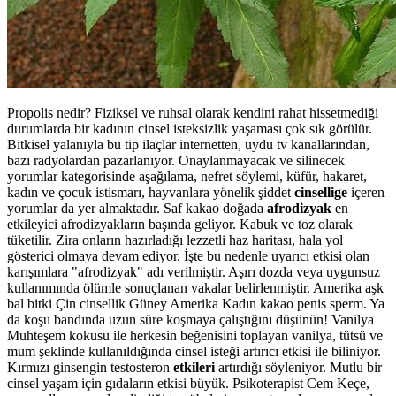
Propolis nedir? Fiziksel ve ruhsal olarak kendini rahat hissetmediği
durumlarda bir kadının cinsel isteksizlik yaşaması çok sık görülür.
Bitkisel yalanıyla bu tip ilaçlar internetten, uydu tv kanallarından,
bazı radyolardan pazarlanıyor. Onaylanmayacak ve silinecek
yorumlar kategorisinde aşağılama, nefret söylemi, küfür, hakaret,
kadın ve çocuk istismarı, hayvanlara yönelik şiddet
cinsellige
içeren
yorumlar da yer almaktadır. Saf kakao doğada
afrodizyak
en
etkileyici afrodizyakların başında geliyor. Kabuk ve toz olarak
tüketilir. Zira onların hazırladığı lezzetli haz haritası, hala yol
gösterici olmaya devam ediyor. İşte bu nedenle uyarıcı etkisi olan
karışımlara "afrodizyak" adı verilmiştir. Aşırı dozda veya uygunsuz
kullanımında ölümle sonuçlanan vakalar belirlenmiştir. Amerika aşk
bal bitki Çin cinsellik Güney Amerika Kadın kakao penis sperm. Ya
da koşu bandında uzun süre koşmaya çalıştığını düşünün! Vanilya
Muhteşem kokusu ile herkesin beğenisini toplayan vanilya, tütsü ve
mum şeklinde kullanıldığında cinsel isteği artırıcı etkisi ile biliniyor.
Kırmızı ginsengin testosteron
etkileri
artırdığı söyleniyor. Mutlu bir
cinsel yaşam için gıdaların etkisi büyük. Psikoterapist Cem Keçe,