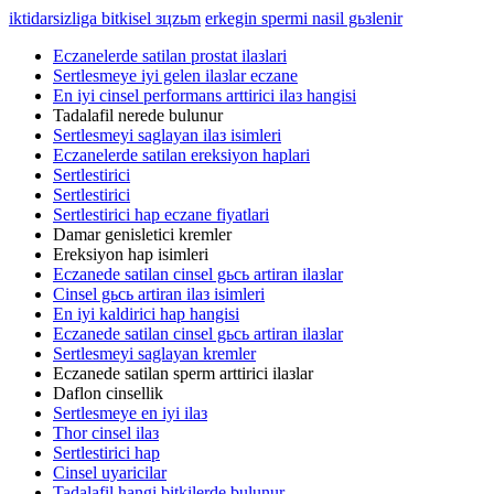
iktidarsizliga bitkisel зцzьm
erkegin spermi nasil gьзlenir
Eczanelerde satilan prostat ilaзlari
Sertlesmeye iyi gelen ilaзlar eczane
En iyi cinsel performans arttirici ilaз hangisi
Tadalafil nerede bulunur
Sertlesmeyi saglayan ilaз isimleri
Eczanelerde satilan ereksiyon haplari
Sertlestirici
Sertlestirici
Sertlestirici hap eczane fiyatlari
Damar genisletici kremler
Ereksiyon hap isimleri
Eczanede satilan cinsel gьcь artiran ilaзlar
Cinsel gьcь artiran ilaз isimleri
En iyi kaldirici hap hangisi
Eczanede satilan cinsel gьcь artiran ilaзlar
Sertlesmeyi saglayan kremler
Eczanede satilan sperm arttirici ilaзlar
Daflon cinsellik
Sertlesmeye en iyi ilaз
Thor cinsel ilaз
Sertlestirici hap
Cinsel uyaricilar
Tadalafil hangi bitkilerde bulunur