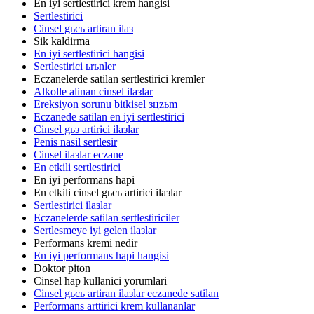
En iyi sertlestirici krem hangisi
Sertlestirici
Cinsel gьcь artiran ilaз
Sik kaldirma
En iyi sertlestirici hangisi
Sertlestirici ьrьnler
Eczanelerde satilan sertlestirici kremler
Alkolle alinan cinsel ilaзlar
Ereksiyon sorunu bitkisel зцzьm
Eczanede satilan en iyi sertlestirici
Cinsel gьз artirici ilaзlar
Penis nasil sertlesir
Cinsel ilaзlar eczane
En etkili sertlestirici
En iyi performans hapi
En etkili cinsel gьcь artirici ilaзlar
Sertlestirici ilaзlar
Eczanelerde satilan sertlestiriciler
Sertlesmeye iyi gelen ilaзlar
Performans kremi nedir
En iyi performans hapi hangisi
Doktor piton
Cinsel hap kullanici yorumlari
Cinsel gьcь artiran ilaзlar eczanede satilan
Performans arttirici krem kullananlar