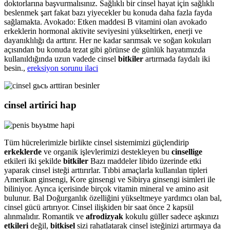
doktorlarına başvurmalısınız. Sağlıklı bir cinsel hayat için sağlıklı
beslenmek şart fakat bazı yiyecekler bu konuda daha fazla fayda
sağlamakta. Avokado: Etken maddesi B vitamini olan avokado
erkeklerin hormonal aktivite seviyesini yükseltirken, enerji ve
dayanıklılığı da arttırır. Her ne kadar sarımsak ve soğan kokuları
açısından bu konuda tezat gibi görünse de günlük hayatımızda
kullanıldığında uzun vadede cinsel
bitkiler
artırmada faydalı iki
besin.,
ereksiyon sorunu ilaci
cinsel artirici hap
Tüm hücrelerimizle birlikte cinsel sistemimizi güçlendirip
erkeklerde
ve organik işlevlerimizi destekleyen bu
cinsellige
etkileri iki şekilde
bitkiler
Bazı maddeler libido üzerinde etki
yaparak cinsel isteği arttırırlar. Tıbbi amaçlarla kullanılan tipleri
Amerikan ginsengi, Kore ginsengi ve Sibirya ginsengi isimleri ile
biliniyor. Ayrıca içerisinde birçok vitamin mineral ve amino asit
bulunur. Bal Doğurganlık özelliğini yükseltmeye yardımcı olan bal,
cinsel gücü artırıyor. Cinsel ilişkiden bir saat önce 2 kapsül
alınmalıdır. Romantik ve
afrodizyak
kokulu güller sadece aşkınızı
etkileri
değil,
bitkisel
sizi rahatlatarak cinsel isteğinizi artırmaya da