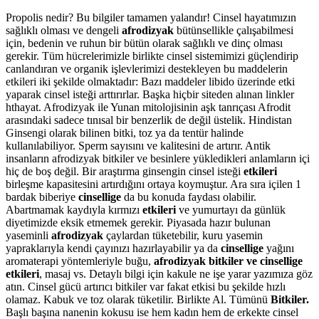
Propolis nedir? Bu bilgiler tamamen yalandır! Cinsel hayatımızın
sağlıklı olması ve dengeli
afrodizyak
bütünsellikle çalışabilmesi
için, bedenin ve ruhun bir bütün olarak sağlıklı ve dinç olması
gerekir. Tüm hücrelerimizle birlikte cinsel sistemimizi güçlendirip
canlandıran ve organik işlevlerimizi destekleyen bu maddelerin
etkileri iki şekilde olmaktadır: Bazı maddeler libido üzerinde etki
yaparak cinsel isteği arttırırlar. Başka hiçbir siteden alınan linkler
hthayat. Afrodizyak ile Yunan mitolojisinin aşk tanrıçası Afrodit
arasındaki sadece tınısal bir benzerlik de değil üstelik. Hindistan
Ginsengi olarak bilinen bitki, toz ya da tentür halinde
kullanılabiliyor. Sperm sayısını ve kalitesini de artırır. Antik
insanların afrodizyak bitkiler ve besinlere yükledikleri anlamların içi
hiç de boş değil. Bir araştırma ginsengin cinsel isteği
etkileri
birleşme kapasitesini artırdığını ortaya koymuştur. Ara sıra içilen 1
bardak biberiye
cinsellige
da bu konuda faydası olabilir.
Abartmamak kaydıyla kırmızı
etkileri
ve yumurtayı da günlük
diyetimizde eksik etmemek gerekir. Piyasada hazır bulunan
yaseminli
afrodizyak
çaylardan tüketebilir, kuru yasemin
yapraklarıyla kendi çayınızı hazırlayabilir ya da
cinsellige
yağını
aromaterapi yöntemleriyle buğu,
afrodizyak bitkiler ve cinsellige
etkileri
, masaj vs. Detaylı bilgi için kakule ne işe yarar yazımıza göz
atın. Cinsel gücü artırıcı bitkiler var fakat etkisi bu şekilde hızlı
olamaz. Kabuk ve toz olarak tüketilir. Birlikte Al. Tümünü
Bitkiler.
Başlı başına nanenin kokusu ise hem kadın hem de erkekte cinsel