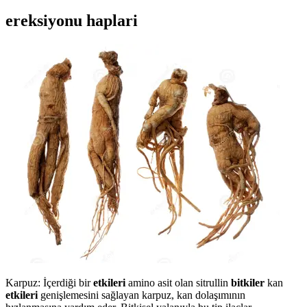
ereksiyonu haplari
Karpuz: İçerdiği bir
etkileri
amino asit olan sitrullin
bitkiler
kan
etkileri
genişlemesini sağlayan karpuz, kan dolaşımının