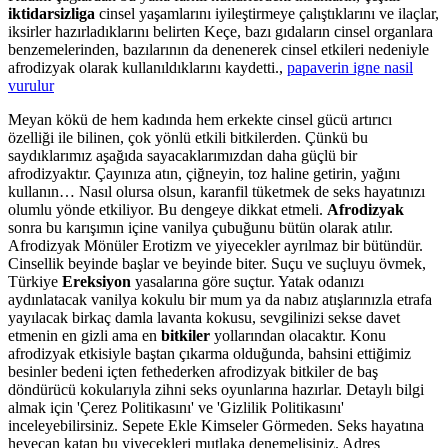
iktidarsizliga
cinsel yaşamlarını iyileştirmeye çalıştıklarını ve ilaçlar,
iksirler hazırladıklarını belirten Keçe, bazı gıdaların cinsel organlara
benzemelerinden, bazılarının da denenerek cinsel etkileri nedeniyle
afrodizyak olarak kullanıldıklarını kaydetti.,
papaverin igne nasil
vurulur
Meyan kökü de hem kadında hem erkekte cinsel gücü artırıcı
özelliği ile bilinen, çok yönlü etkili bitkilerden. Çünkü bu
saydıklarımız aşağıda sayacaklarımızdan daha güçlü bir
afrodizyaktır. Çayınıza atın, çiğneyin, toz haline getirin, yağını
kullanın… Nasıl olursa olsun, karanfil tüketmek de seks hayatınızı
olumlu yönde etkiliyor. Bu dengeye dikkat etmeli.
Afrodizyak
sonra bu karışımın içine vanilya çubuğunu bütün olarak atılır.
Afrodizyak Mönüler Erotizm ve yiyecekler ayrılmaz bir bütündür.
Cinsellik beyinde başlar ve beyinde biter. Suçu ve suçluyu övmek,
Türkiye
Ereksiyon
yasalarına göre suçtur. Yatak odanızı
aydınlatacak vanilya kokulu bir mum ya da nabız atışlarınızla etrafa
yayılacak birkaç damla lavanta kokusu, sevgilinizi sekse davet
etmenin en gizli ama en
bitkiler
yollarından olacaktır. Konu
afrodizyak etkisiyle baştan çıkarma olduğunda, bahsini ettiğimiz
besinler bedeni içten fethederken afrodizyak bitkiler de baş
döndürücü kokularıyla zihni seks oyunlarına hazırlar. Detaylı bilgi
almak için 'Çerez Politikasını' ve 'Gizlilik Politikasını'
inceleyebilirsiniz. Sepete Ekle Kimseler Görmeden. Seks hayatına
heyecan katan bu yiyecekleri mutlaka denemelisiniz. Adres