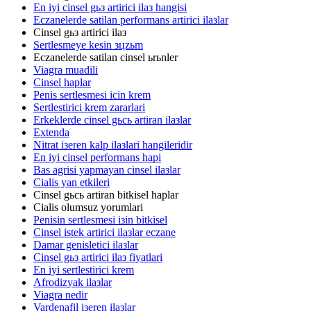
En iyi cinsel gьз artirici ilaз hangisi
Eczanelerde satilan performans artirici ilaзlar
Cinsel gьз artirici ilaз
Sertlesmeye kesin зцzьm
Eczanelerde satilan cinsel ьrьnler
Viagra muadili
Cinsel haplar
Penis sertlesmesi icin krem
Sertlestirici krem zararlari
Erkeklerde cinsel gьcь artiran ilaзlar
Extenda
Nitrat iзeren kalp ilaзlari hangileridir
En iyi cinsel performans hapi
Bas agrisi yapmayan cinsel ilaзlar
Cialis yan etkileri
Cinsel gьcь artiran bitkisel haplar
Cialis olumsuz yorumlari
Penisin sertlesmesi iзin bitkisel
Cinsel istek artirici ilaзlar eczane
Damar genisletici ilaзlar
Cinsel gьз artirici ilaз fiyatlari
En iyi sertlestirici krem
Afrodizyak ilaзlar
Viagra nedir
Vardenafil iзeren ilaзlar