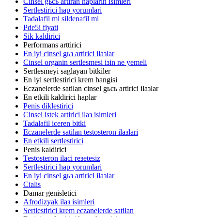
Cinsel gьcь artiran haplarin isimleri
Sertlestirici hap yorumlari
Tadalafil mi sildenafil mi
Pde5i fiyati
Sik kaldirici
Performans arttirici
En iyi cinsel gьз artirici ilaзlar
Cinsel organin sertlesmesi iзin ne yemeli
Sertlesmeyi saglayan bitkiler
En iyi sertlestirici krem hangisi
Eczanelerde satilan cinsel gьcь artirici ilaзlar
En etkili kaldirici haplar
Penis diklestirici
Cinsel istek artirici ilaз isimleri
Tadalafil iceren bitki
Eczanelerde satilan testosteron ilaзlari
En etkili sertlestirici
Penis kaldirici
Testosteron ilaci reзetesiz
Sertlestirici hap yorumlari
En iyi cinsel gьз artirici ilaзlar
Cialis
Damar genisletici
Afrodizyak ilaз isimleri
Sertlestirici krem eczanelerde satilan