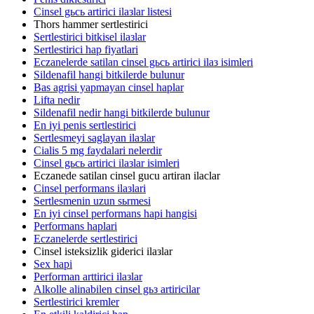
Cinsel gьcь artirici ilaзlar listesi
Thors hammer sertlestirici
Sertlestirici bitkisel ilaзlar
Sertlestirici hap fiyatlari
Eczanelerde satilan cinsel gьcь artirici ilaз isimleri
Sildenafil hangi bitkilerde bulunur
Bas agrisi yapmayan cinsel haplar
Lifta nedir
Sildenafil nedir hangi bitkilerde bulunur
En iyi penis sertlestirici
Sertlesmeyi saglayan ilaзlar
Cialis 5 mg faydalari nelerdir
Cinsel gьcь artirici ilaзlar isimleri
Eczanede satilan cinsel gucu artiran ilaclar
Cinsel performans ilaзlari
Sertlesmenin uzun sьrmesi
En iyi cinsel performans hapi hangisi
Performans haplari
Eczanelerde sertlestirici
Cinsel isteksizlik giderici ilaзlar
Sex hapi
Performan arttirici ilaзlar
Alkolle alinabilen cinsel gьз artiricilar
Sertlestirici kremler