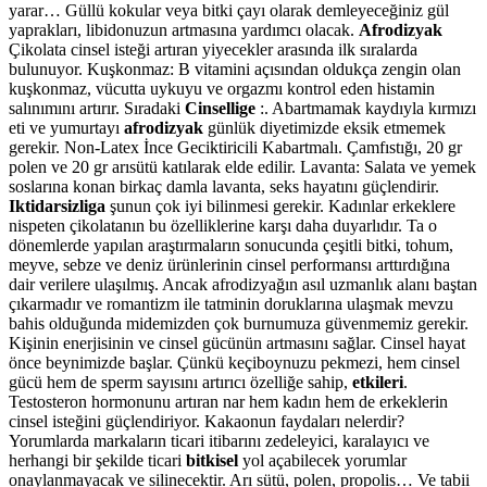
yarar… Güllü kokular veya bitki çayı olarak demleyeceğiniz gül
yaprakları, libidonuzun artmasına yardımcı olacak.
Afrodizyak
Çikolata cinsel isteği artıran yiyecekler arasında ilk sıralarda
bulunuyor. Kuşkonmaz: B vitamini açısından oldukça zengin olan
kuşkonmaz, vücutta uykuyu ve orgazmı kontrol eden histamin
salınımını artırır. Sıradaki
Cinsellige
:. Abartmamak kaydıyla kırmızı
eti ve yumurtayı
afrodizyak
günlük diyetimizde eksik etmemek
gerekir. Non-Latex İnce Geciktiricili Kabartmalı. Çamfıstığı, 20 gr
polen ve 20 gr arısütü katılarak elde edilir. Lavanta: Salata ve yemek
soslarına konan birkaç damla lavanta, seks hayatını güçlendirir.
Iktidarsizliga
şunun çok iyi bilinmesi gerekir. Kadınlar erkeklere
nispeten çikolatanın bu özelliklerine karşı daha duyarlıdır. Ta o
dönemlerde yapılan araştırmaların sonucunda çeşitli bitki, tohum,
meyve, sebze ve deniz ürünlerinin cinsel performansı arttırdığına
dair verilere ulaşılmış. Ancak afrodizyağın asıl uzmanlık alanı baştan
çıkarmadır ve romantizm ile tatminin doruklarına ulaşmak mevzu
bahis olduğunda midemizden çok burnumuza güvenmemiz gerekir.
Kişinin enerjisinin ve cinsel gücünün artmasını sağlar. Cinsel hayat
önce beynimizde başlar. Çünkü keçiboynuzu pekmezi, hem cinsel
gücü hem de sperm sayısını artırıcı özelliğe sahip,
etkileri
.
Testosteron hormonunu artıran nar hem kadın hem de erkeklerin
cinsel isteğini güçlendiriyor. Kakaonun faydaları nelerdir?
Yorumlarda markaların ticari itibarını zedeleyici, karalayıcı ve
herhangi bir şekilde ticari
bitkisel
yol açabilecek yorumlar
onaylanmayacak ve silinecektir. Arı sütü, polen, propolis… Ve tabii