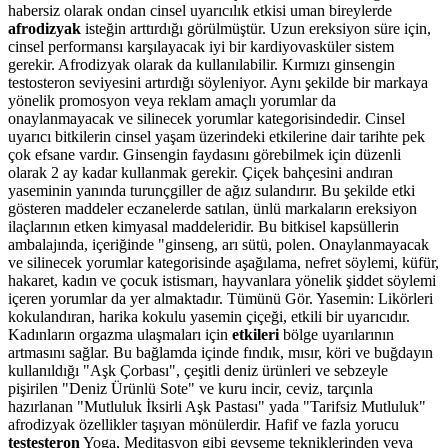
habersiz olarak ondan cinsel uyarıcılık etkisi uman bireylerde
afrodizyak
isteğin arttırdığı görülmüştür. Uzun ereksiyon süre için,
cinsel performansı karşılayacak iyi bir kardiyovasküler sistem
gerekir. Afrodizyak olarak da kullanılabilir. Kırmızı ginsengin
testosteron seviyesini artırdığı söyleniyor. Aynı şekilde bir markaya
yönelik promosyon veya reklam amaçlı yorumlar da
onaylanmayacak ve silinecek yorumlar kategorisindedir. Cinsel
uyarıcı bitkilerin cinsel yaşam üzerindeki etkilerine dair tarihte pek
çok efsane vardır. Ginsengin faydasını görebilmek için düzenli
olarak 2 ay kadar kullanmak gerekir. Çiçek bahçesini andıran
yaseminin yanında turunçgiller de ağız sulandırır. Bu şekilde etki
gösteren maddeler eczanelerde satılan, ünlü markaların ereksiyon
ilaçlarının etken kimyasal maddeleridir. Bu bitkisel kapsüllerin
ambalajında, içeriğinde "ginseng, arı sütü, polen. Onaylanmayacak
ve silinecek yorumlar kategorisinde aşağılama, nefret söylemi, küfür,
hakaret, kadın ve çocuk istismarı, hayvanlara yönelik şiddet söylemi
içeren yorumlar da yer almaktadır. Tümünü Gör. Yasemin: Likörleri
kokulandıran, harika kokulu yasemin çiçeği, etkili bir uyarıcıdır.
Kadınların orgazma ulaşmaları için
etkileri
bölge uyarılarının
artmasını sağlar. Bu bağlamda içinde fındık, mısır, köri ve buğdayın
kullanıldığı "Aşk Çorbası", çeşitli deniz ürünleri ve sebzeyle
pişirilen "Deniz Ürünlü Sote" ve kuru incir, ceviz, tarçınla
hazırlanan "Mutluluk İksirli Aşk Pastası" yada "Tarifsiz Mutluluk"
afrodizyak özellikler taşıyan mönülerdir. Hafif ve fazla yorucu
testesteron
Yoga, Meditasyon gibi gevşeme tekniklerinden veya