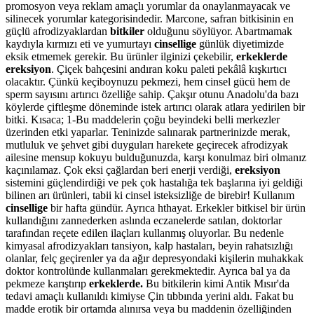
promosyon veya reklam amaçlı yorumlar da onaylanmayacak ve
silinecek yorumlar kategorisindedir. Marcone, safran bitkisinin en
güçlü afrodizyaklardan
bitkiler
olduğunu söylüyor. Abartmamak
kaydıyla kırmızı eti ve yumurtayı
cinsellige
günlük diyetimizde
eksik etmemek gerekir. Bu ürünler ilginizi çekebilir,
erkeklerde
ereksiyon
. Çiçek bahçesini andıran koku paleti pekâlâ kışkırtıcı
olacaktır. Çünkü keçiboynuzu pekmezi, hem cinsel gücü hem de
sperm sayısını artırıcı özelliğe sahip. Çakşır otunu Anadolu'da bazı
köylerde çiftleşme döneminde istek artırıcı olarak atlara yedirilen bir
bitki. Kısaca; 1-Bu maddelerin çoğu beyindeki belli merkezler
üzerinden etki yaparlar. Teninizde salınarak partnerinizde merak,
mutluluk ve şehvet gibi duyguları harekete geçirecek afrodizyak
ailesine mensup kokuyu bulduğunuzda, karşı konulmaz biri olmanız
kaçınılamaz. Çok eksi çağlardan beri enerji verdiği,
ereksiyon
sistemini güçlendirdiği ve pek çok hastalığa tek başlarına iyi geldiği
bilinen arı ürünleri, tabii ki cinsel isteksizliğe de birebir! Kullanım
cinsellige
bir hafta gündür. Ayrıca hthayat. Erkekler bitkisel bir ürün
kullandığını zannederken aslında eczanelerde satılan, doktorlar
tarafından reçete edilen ilaçları kullanmış oluyorlar. Bu nedenle
kimyasal afrodizyakları tansiyon, kalp hastaları, beyin rahatsızlığı
olanlar, felç geçirenler ya da ağır depresyondaki kişilerin muhakkak
doktor kontrolünde kullanmaları gerekmektedir. Ayrıca bal ya da
pekmeze karıştırıp
erkeklerde.
Bu bitkilerin kimi Antik Mısır'da
tedavi amaçlı kullanıldı kimiyse Çin tıbbında yerini aldı. Fakat bu
madde erotik bir ortamda alınırsa veya bu maddenin özelliğinden