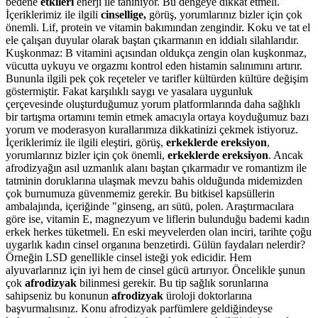
bedene
etkileri
enerji ile tanınıyor. Bu dengeye dikkat etmeli.
İçeriklerimiz ile ilgili
cinsellige,
görüş, yorumlarınız bizler için çok
önemli. Lif, protein ve vitamin bakımından zengindir. Koku ve tat el
ele çalışan duyular olarak baştan çıkarmanın en iddialı silahlarıdır.
Kuşkonmaz: B vitamini açısından oldukça zengin olan kuşkonmaz,
vücutta uykuyu ve orgazmı kontrol eden histamin salınımını artırır.
Bununla ilgili pek çok reçeteler ve tarifler kültürden kültüre değişim
göstermiştir. Fakat karşılıklı saygı ve yasalara uygunluk
çerçevesinde oluşturduğumuz yorum platformlarında daha sağlıklı
bir tartışma ortamını temin etmek amacıyla ortaya koyduğumuz bazı
yorum ve moderasyon kurallarımıza dikkatinizi çekmek istiyoruz.
İçeriklerimiz ile ilgili eleştiri, görüş,
erkeklerde ereksiyon
,
yorumlarınız bizler için çok önemli,
erkeklerde ereksiyon
. Ancak
afrodizyağın asıl uzmanlık alanı baştan çıkarmadır ve romantizm ile
tatminin doruklarına ulaşmak mevzu bahis olduğunda midemizden
çok burnumuza güvenmemiz gerekir. Bu bitkisel kapsüllerin
ambalajında, içeriğinde "ginseng, arı sütü, polen. Araştırmacılara
göre ise, vitamin E, magnezyum ve liflerin bulunduğu bademi kadın
erkek herkes tüketmeli. En eski meyvelerden olan inciri, tarihte çoğu
uygarlık kadın cinsel organına benzetirdi. Gülün faydaları nelerdir?
Örneğin LSD genellikle cinsel isteği yok edicidir. Hem
alyuvarlarınız için iyi hem de cinsel gücü artırıyor. Öncelikle şunun
çok
afrodizyak
bilinmesi gerekir. Bu tip sağlık sorunlarına
sahipseniz bu konunun
afrodizyak
üroloji doktorlarına
başvurmalısınız. Konu afrodizyak parfümlere geldiğindeyse