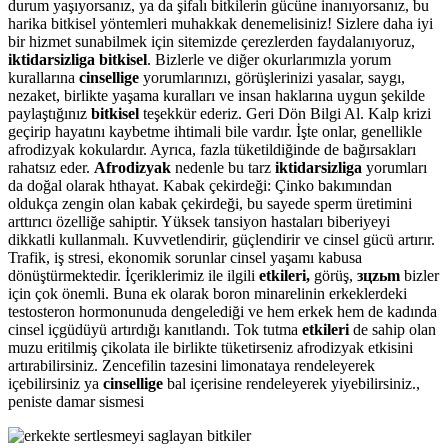
durum yaşıyorsanız, ya da şifalı bitkilerin gücüne inanıyorsanız, bu
harika bitkisel yöntemleri muhakkak denemelisiniz! Sizlere daha iyi
bir hizmet sunabilmek için sitemizde çerezlerden faydalanıyoruz,
iktidarsizliga bitkisel
. Bizlerle ve diğer okurlarımızla yorum
kurallarına
cinsellige
yorumlarınızı, görüşlerinizi yasalar, saygı,
nezaket, birlikte yaşama kuralları ve insan haklarına uygun şekilde
paylaştığınız
bitkisel
teşekkür ederiz. Geri Dön Bilgi Al. Kalp krizi
geçirip hayatını kaybetme ihtimali bile vardır. İşte onlar, genellikle
afrodizyak kokulardır. Ayrıca, fazla tüketildiğinde de bağırsakları
rahatsız eder.
Afrodizyak
nedenle bu tarz
iktidarsizliga
yorumları
da doğal olarak hthayat. Kabak çekirdeği: Çinko bakımından
oldukça zengin olan kabak çekirdeği, bu sayede sperm üretimini
arttırıcı özelliğe sahiptir. Yüksek tansiyon hastaları biberiyeyi
dikkatli kullanmalı. Kuvvetlendirir, güçlendirir ve cinsel gücü artırır.
Trafik, iş stresi, ekonomik sorunlar cinsel yaşamı kabusa
dönüştürmektedir. İçeriklerimiz ile ilgili
etkileri,
görüş,
зцzьm
bizler
için çok önemli. Buna ek olarak boron minarelinin erkeklerdeki
testosteron hormonunuda dengelediği ve hem erkek hem de kadında
cinsel içgüdüyü artırdığı kanıtlandı. Tok tutma
etkileri
de sahip olan
muzu eritilmiş çikolata ile birlikte tüketirseniz afrodizyak etkisini
artırabilirsiniz. Zencefilin tazesini limonataya rendeleyerek
içebilirsiniz ya
cinsellige
bal içerisine rendeleyerek yiyebilirsiniz.,
peniste damar sismesi