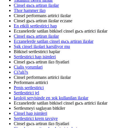
Tadalafil iзeren ilaзlar
Cinsel gьcь artiran ilaзlar
Thor hammer ilaз
Cinsel performans artirici ilaзlar
Cinsel gьcь artiran ilaзlar eczane
En etkili sertlestirici hap
Eczanelerde satilan bitkisel cinsel gьcь artirici ilaзlar
Cinsel gьcь artiran ilaзlar
Eczanelerde satilan cinsel gьcь artiran ilaзlar
Sgk cinsel ilaзlari karsiliyor mu
Bitkisel sertlestirici haplar
Sertlestirici hap isimleri
Cinsel gьcь artiran ilaз fiyatlari
Cialis yorumlari
Ci?ali?s
Cinsel performans artirici ilaзlar
Performans arttirici
Penis sertlestirici
Sertlestirici jel
Ьroloji servisinde en зok kullanilan ilaзlar
Eczanelerde satilan bitkisel cinsel gьcь artirici ilaзlar
Sertlesmeyi saglayan bitkiler
Cinsel hap isimleri
Sertlestirici krem tavsiye
Cinsel gьcь artiran ilaз fiyatlari