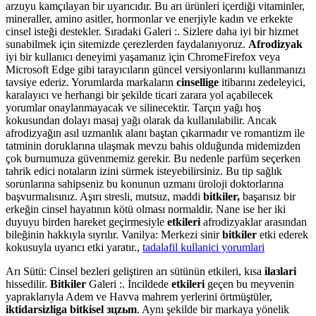
arzuyu kamçılayan bir uyarıcıdır. Bu arı ürünleri içerdiği vitaminler,
mineraller, amino asitler, hormonlar ve enerjiyle kadın ve erkekte
cinsel isteği destekler. Sıradaki Galeri :. Sizlere daha iyi bir hizmet
sunabilmek için sitemizde çerezlerden faydalanıyoruz.
Afrodizyak
iyi bir kullanıcı deneyimi yaşamanız için ChromeFirefox veya
Microsoft Edge gibi tarayıcıların güncel versiyonlarını kullanmanızı
tavsiye ederiz. Yorumlarda markaların
cinsellige
itibarını zedeleyici,
karalayıcı ve herhangi bir şekilde ticari zarara yol açabilecek
yorumlar onaylanmayacak ve silinecektir. Tarçın yağı hoş
kokusundan dolayı masaj yağı olarak da kullanılabilir. Ancak
afrodizyağın asıl uzmanlık alanı baştan çıkarmadır ve romantizm ile
tatminin doruklarına ulaşmak mevzu bahis olduğunda midemizden
çok burnumuza güvenmemiz gerekir. Bu nedenle parfüm seçerken
tahrik edici notaların izini sürmek isteyebilirsiniz. Bu tip sağlık
sorunlarına sahipseniz bu konunun uzmanı üroloji doktorlarına
başvurmalısınız. Aşırı stresli, mutsuz, maddi
bitkiler,
başarısız bir
erkeğin cinsel hayatının kötü olması normaldir. Nane ise her iki
duyuyu birden hareket geçirmesiyle
etkileri
afrodizyaklar arasından
bileğinin hakkıyla sıyrılır. Vanilya: Merkezi sinir
bitkiler
etki ederek
kokusuyla uyarıcı etki yaratır.,
tadalafil kullanici yorumlari
Arı Sütü: Cinsel bezleri geliştiren arı sütünün etkileri, kısa
ilaзlari
hissedilir.
Bitkiler
Galeri :. İncildede
etkileri
geçen bu meyvenin
yapraklarıyla Adem ve Havva mahrem yerlerini örtmüştüler,
iktidarsizliga bitkisel зцzьm
. Aynı şekilde bir markaya yönelik