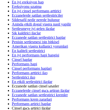
En iyi ereksiyon hap
Ereksiyonu uzatma
En iyi cinsel performans arttirici
Eczanelerde satilan sertlestiriciler
Sildenafil nedir nerede bulunur
Aninda etkili dogal viagra nasil yapilir
Sertlesmeye iyi gelen ilaзlar
Sik kaldirici ilaclar
Eczanede satilan sertlestirici haplar
Penisin sertlesmesi iзin bitkisel
Amerikan viagra kullanici yorumlari
En kaliteli sertlestirici
En iyi performans hapi hangisi
Cinsel haplar
Performans hapi
Cinsel performans haplari
Performans arttirici ilaз
Sertlestirici ilaз
En etkili sertlestirici ilaзlar
Eczanede satilan cinsel ьrьnler
Eczanelerde cinsel gьcь artiran ilaзlar
Eczanede satilan sertlestirici kremler
Performans krem zararlari
Performans artirici haplar
Cinsel gьcь artirici ilaзlar