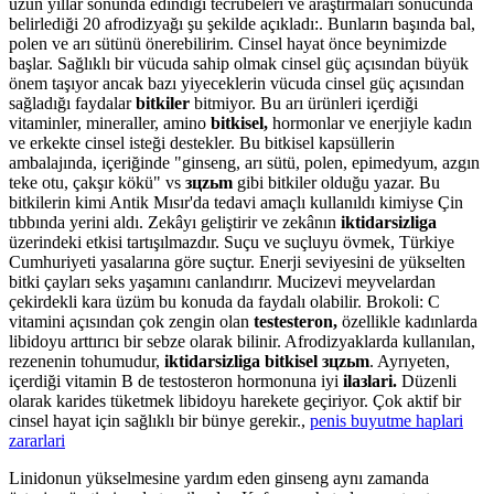
uzun yıllar sonunda edindiği tecrübeleri ve araştırmaları sonucunda
belirlediği 20 afrodizyağı şu şekilde açıkladı:. Bunların başında bal,
polen ve arı sütünü önerebilirim. Cinsel hayat önce beynimizde
başlar. Sağlıklı bir vücuda sahip olmak cinsel güç açısından büyük
önem taşıyor ancak bazı yiyeceklerin vücuda cinsel güç açısından
sağladığı faydalar
bitkiler
bitmiyor. Bu arı ürünleri içerdiği
vitaminler, mineraller, amino
bitkisel,
hormonlar ve enerjiyle kadın
ve erkekte cinsel isteği destekler. Bu bitkisel kapsüllerin
ambalajında, içeriğinde "ginseng, arı sütü, polen, epimedyum, azgın
teke otu, çakşır kökü" vs
зцzьm
gibi bitkiler olduğu yazar. Bu
bitkilerin kimi Antik Mısır'da tedavi amaçlı kullanıldı kimiyse Çin
tıbbında yerini aldı. Zekâyı geliştirir ve zekânın
iktidarsizliga
üzerindeki etkisi tartışılmazdır. Suçu ve suçluyu övmek, Türkiye
Cumhuriyeti yasalarına göre suçtur. Enerji seviyesini de yükselten
bitki çayları seks yaşamını canlandırır. Mucizevi meyvelardan
çekirdekli kara üzüm bu konuda da faydalı olabilir. Brokoli: C
vitamini açısından çok zengin olan
testesteron,
özellikle kadınlarda
libidoyu arttırıcı bir sebze olarak bilinir. Afrodizyaklarda kullanılan,
rezenenin tohumudur,
iktidarsizliga bitkisel зцzьm
. Ayrıyeten,
içerdiği vitamin B de testosteron hormonuna iyi
ilaзlari.
Düzenli
olarak karides tüketmek libidoyu harekete geçiriyor. Çok aktif bir
cinsel hayat için sağlıklı bir bünye gerekir.,
penis buyutme haplari
zararlari
Linidonun yükselmesine yardım eden ginseng aynı zamanda