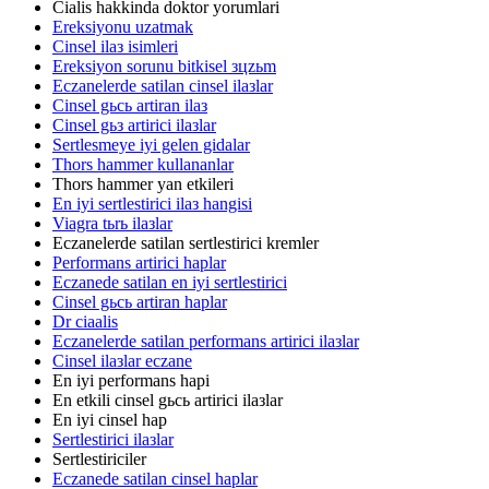
Cialis hakkinda doktor yorumlari
Ereksiyonu uzatmak
Cinsel ilaз isimleri
Ereksiyon sorunu bitkisel зцzьm
Eczanelerde satilan cinsel ilaзlar
Cinsel gьcь artiran ilaз
Cinsel gьз artirici ilaзlar
Sertlesmeye iyi gelen gidalar
Thors hammer kullananlar
Thors hammer yan etkileri
En iyi sertlestirici ilaз hangisi
Viagra tьrь ilaзlar
Eczanelerde satilan sertlestirici kremler
Performans artirici haplar
Eczanede satilan en iyi sertlestirici
Cinsel gьcь artiran haplar
Dr ciaalis
Eczanelerde satilan performans artirici ilaзlar
Cinsel ilaзlar eczane
En iyi performans hapi
En etkili cinsel gьcь artirici ilaзlar
En iyi cinsel hap
Sertlestirici ilaзlar
Sertlestiriciler
Eczanede satilan cinsel haplar