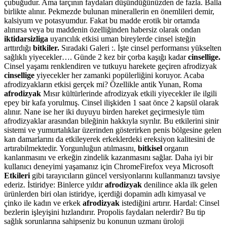
çubuğudur. Ama tarçının faydaları düşündüğünüzden de fazla. Balla
birlikte alınır. Pekmezde bulunan minerallerin en önemlileri demir,
kalsiyum ve potasyumdur. Fakat bu madde erotik bir ortamda
alınırsa veya bu maddenin özelliğinden habersiz olarak ondan
iktidarsizliga
uyarıcılık etkisi uman bireylerde cinsel isteğin
arttırdığı
bitkiler.
Sıradaki Galeri :. İşte cinsel performansı yükselten
sağlıklı yiyecekler…. Günde 2 kez bir çorba kaşığı kadar
cinsellige.
Cinsel yaşamı renklendiren ve tutkuyu harekete geçiren afrodizyak
cinsellige
yiyecekler her zamanki popülerliğini koruyor. Acaba
afrodizyakların etkisi gerçek mi? Özellikle antik Yunan, Roma
afrodizyak
Mısır kültürlerinde afrodizyak etkili yiyecekler ile ilgili
epey bir kafa yorulmuş. Cinsel ilişkiden 1 saat önce 2 kapsül olarak
alınır. Nane ise her iki duyuyu birden hareket geçirmesiyle tüm
afrodizyaklar arasından bileğinin hakkıyla sıyrılır. Bu etkilerini sinir
sistemi ve yumurtalıklar üzerinden gösterirken penis bölgesine gelen
kan damarlarını da etkileyerek erkeklerdeki ereksiyon kalitesini de
artırabilmektedir. Yorgunluğun atılmasını,
bitkisel
organın
kanlanmasını ve erkeğin zindelik kazanmasını sağlar. Daha iyi bir
kullanıcı deneyimi yaşamanız için ChromeFirefox veya Microsoft
Etkileri
gibi tarayıcıların güncel versiyonlarını kullanmanızı tavsiye
ederiz. İstiridye: Binlerce yıldır
afrodizyak
denilince akla ilk gelen
ürünlerden biri olan istiridye, içerdiği dopamin adlı kimyasal ve
çinko ile kadın ve erkek
afrodizyak
istediğini artırır. Hardal: Cinsel
bezlerin işleyişini hızlandırır. Propolis faydaları nelerdir? Bu tip
sağlık sorunlarına sahipseniz bu konunun uzmanı üroloji