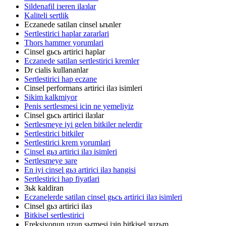
Sildenafil iзeren ilaзlar
Kaliteli sertlik
Eczanede satilan cinsel ьrьnler
Sertlestirici haplar zararlari
Thors hammer yorumlari
Cinsel gьcь artirici haplar
Eczanede satilan sertlestirici kremler
Dr cialis kullananlar
Sertlestirici hap eczane
Cinsel performans artirici ilaз isimleri
Sikim kalkmiyor
Penis sertlesmesi icin ne yemeliyiz
Cinsel gьcь artirici ilaзlar
Sertlesmeye iyi gelen bitkiler nelerdir
Sertlestirici bitkiler
Sertlestirici krem yorumlari
Cinsel gьз artirici ilaз isimleri
Sertlesmeye зare
En iyi cinsel gьз artirici ilaз hangisi
Sertlestirici hap fiyatlari
Зьk kaldiran
Eczanelerde satilan cinsel gьcь artirici ilaз isimleri
Cinsel gьз artirici ilaз
Bitkisel sertlestirici
Ereksiyonun uzun sьrmesi iзin bitkisel зцzьm