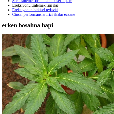
Sertlesmeme sorununa bitkisel зцzьm
Ereksiyonu цnlemek iзin ilaз
Ereksiyonun bitkisel tedavisi
Cinsel performans artirici ilaзlar eczane
erken bosalma hapi