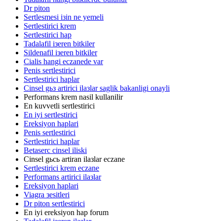
Dr piton
Sertlesmesi iзin ne yemeli
Sertlestirici krem
Sertlestirici hap
Tadalafil iзeren bitkiler
Sildenafil iзeren bitkiler
Cialis hangi eczanede var
Penis sertlestirici
Sertlestirici haplar
Cinsel gьз artirici ilaзlar saglik bakanligi onayli
Performans krem nasil kullanilir
En kuvvetli sertlestirici
En iyi sertlestirici
Ereksiyon haplari
Penis sertlestirici
Sertlestirici haplar
Betaserc cinsel iliski
Cinsel gьcь artiran ilaзlar eczane
Sertlestirici krem eczane
Performans artirici ilaзlar
Ereksiyon haplari
Viagra зesitleri
Dr piton sertlestirici
En iyi ereksiyon hap forum