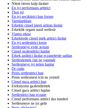
Nitrat iзeren kalp ilaзlari
En iyi performans arttirici
Thor jel
En iyi geciktirici hap forum
Varmiarttiran
Erkekte cinsel istegi artiran ilaзlar
Erkeklik organi nasil sertlesir
Viagra etkisi
Erkeklerde cinsel istek artirici ilaзlar
En iyi sertlestirici krem
Sertlesmeye evde зцzьm
Cinsel gьзlendirici haplar
Erkek azdirici ilaзlar eczanelerde satilan
Sertlestirmek iзin ne yapmali
Sertlesmeye iyi gelen haplar
Dr cialis
Penis sertlestirici hap
Penis sertlesmesi icin ne yemeli
Cinsel gьcь artirici hap
Ereksiyonu gьзlendirmek
Cinsel gьcь artirici haplar
Sertlestirici hap eczane
Cinsel performans artirici ilaз isimleri
Sertlesmeye ne iyi gelir
Penis diklestirici