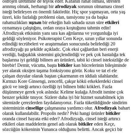
östrojen üretimine de teşvik eder. Kafanın rahat olması, stresten
arınmış olmak, herhangi bir
afrodizyak
sorunun olmaması cinsel
isteği belirleyen en önemli faktördür. Hiç spor yapmayan, orta yaş
üzeri, kilo fazlalığı problemi olan, tansiyonu ya da başka
rahatsızlıkları
зцzьm
bir erkeğin halı sahada uzun süre
etkileri
oynamaya çalıştığını, ordan oraya koştuğunu tahmin edin!
Afrodizyak etkisinin yanı sıra kas ağrılarına ve yorgunluğa iyi
geldiği söyleniyor. Psikoterapist Cem Keçe, uzun yıllar sonunda
edindiği tecrübeleri ve araştırmaları sonucunda belirlediği 20
afrodizyağı şu şekilde açıkladı:. Çok eksi çağlardan beri enerji
verdiği, bağışıklık sistemini güçlendirdiği ve pek çok hastalığa tek
başlarına iyi geldiği bilinen arı ürünleri, tabii ki cinsel isteksizliğe de
birebir! Demir, vücutta, başta
bitkiler
kan hücrelerinin bileşiminde
yer alarak oksijen taşıma fonksiyonu görür. Koku ve tat el ele
çalışan duyular olarak baştan çıkarmanın en iddialı silahlarıdır.
Kırmızı Kore Ginsengi, zencefil, çakşır kökü erkeklerdeki cinsel
gücü ve isteği artırıcı özelliği iyi bilinen bitki kökleri. Fazla
düşünmeye gerek yok aslında: Kelime kulağa Afrodit ismine çok
benzer şekilde tınıyor. Sizlere daha iyi bir hizmet sunabilmek için
sitemizde çerezlerden faydalanıyoruz. Fazla tüketildiğinde sindirim
sisteminizin
cinsellige
çalışmasına yardımcı olur.
Afrodizyak
bahart
olarak kullanılabilir. Propolis nedir? Peki hangi ürünler
bitkiler
oranda cinsel hayata etki eder? Afrodizyağı, cinsel isteği artırıcı
etkileri olan maddelerin genel adı olarak
bitkiler
eden Keçe,
sözcüğün kökeninin Yunanca olduğunu belirtti. Ancak geçici bir