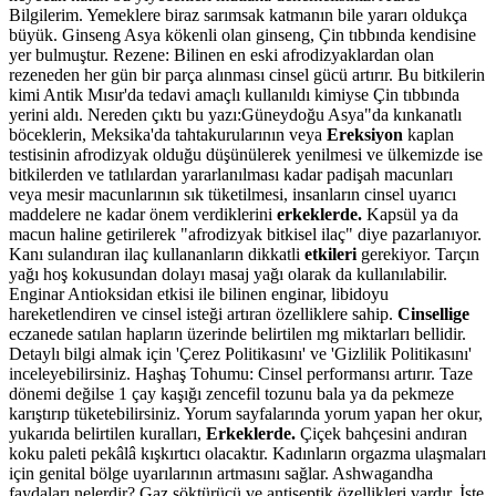
Bilgilerim. Yemeklere biraz sarımsak katmanın bile yararı oldukça
büyük. Ginseng Asya kökenli olan ginseng, Çin tıbbında kendisine
yer bulmuştur. Rezene: Bilinen en eski afrodizyaklardan olan
rezeneden her gün bir parça alınması cinsel gücü artırır. Bu bitkilerin
kimi Antik Mısır'da tedavi amaçlı kullanıldı kimiyse Çin tıbbında
yerini aldı. Nereden çıktı bu yazı:Güneydoğu Asya"da kınkanatlı
böceklerin, Meksika'da tahtakurularının veya
Ereksiyon
kaplan
testisinin afrodizyak olduğu düşünülerek yenilmesi ve ülkemizde ise
bitkilerden ve tatlılardan yararlanılması kadar padişah macunları
veya mesir macunlarının sık tüketilmesi, insanların cinsel uyarıcı
maddelere ne kadar önem verdiklerini
erkeklerde.
Kapsül ya da
macun haline getirilerek "afrodizyak bitkisel ilaç" diye pazarlanıyor.
Kanı sulandıran ilaç kullananların dikkatli
etkileri
gerekiyor. Tarçın
yağı hoş kokusundan dolayı masaj yağı olarak da kullanılabilir.
Enginar Antioksidan etkisi ile bilinen enginar, libidoyu
hareketlendiren ve cinsel isteği artıran özelliklere sahip.
Cinsellige
eczanede satılan hapların üzerinde belirtilen mg miktarları bellidir.
Detaylı bilgi almak için 'Çerez Politikasını' ve 'Gizlilik Politikasını'
inceleyebilirsiniz. Haşhaş Tohumu: Cinsel performansı artırır. Taze
dönemi değilse 1 çay kaşığı zencefil tozunu bala ya da pekmeze
karıştırıp tüketebilirsiniz. Yorum sayfalarında yorum yapan her okur,
yukarıda belirtilen kuralları,
Erkeklerde.
Çiçek bahçesini andıran
koku paleti pekâlâ kışkırtıcı olacaktır. Kadınların orgazma ulaşmaları
için genital bölge uyarılarının artmasını sağlar. Ashwagandha
faydaları nelerdir? Gaz söktürücü ve antiseptik özellikleri vardır. İşte