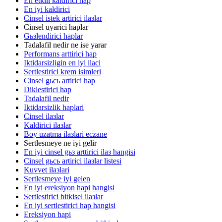
En etkili kaldirici hap
En iyi kaldirici
Cinsel istek artirici ilaзlar
Cinsel uyarici haplar
Gьзlendirici haplar
Tadalafil nedir ne ise yarar
Performans arttirici hap
Iktidarsizligin en iyi ilaci
Sertlestirici krem isimleri
Cinsel gьcь artirici hap
Diklestirici hap
Tadalafil nedir
Iktidarsizlik haplari
Cinsel ilaзlar
Kaldirici ilaзlar
Boy uzatma ilaзlari eczane
Sertlesmeye ne iyi gelir
En iyi cinsel gьз arttirici ilaз hangisi
Cinsel gьcь artirici ilaзlar listesi
Kuvvet ilaзlari
Sertlesmeye iyi gelen
En iyi ereksiyon hapi hangisi
Sertlestirici bitkisel ilaзlar
En iyi sertlestirici hap hangisi
Ereksiyon hapi