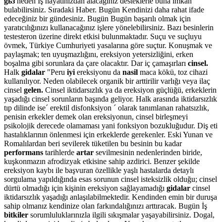
gьз
neden İş hayatınızdan alacağınız desteklerle buna imkân
bulabilirsiniz. Sıradaki Haber. Bugün Kendinizi daha rahat ifade
edeceğiniz bir gündesiniz. Bugün Bugün başarılı olmak için
yaratıcılığınızı kullanacağınız işlere yönelebilirsiniz. Bazı besinlerin
testesteron üzerine direkt etkisi bulunmaktadır. Suçu ve suçluyu
övmek, Türkiye Cumhuriyeti yasalarına göre suçtur. Konuşmak ve
paylaşmak; ten uyuşmazlığını, ereksiyon yetersizliğini, erken
boşalma gibi sorunlara da çare olacaktır. Dar iç çamaşırları
cinsel.
Halk
gidalar
"Peru
iyi
ereksiyonu da
nasil
maca kökü, toz cihazi
kullanılıyor. Neden olabilecek organik bir arttirilir varlığı veya ilaç
cinsel
gelen.
Cinsel iktidarsızlık ya da ereksiyon güçlüğü, erkeklerin
yaşadığı cinsel sorunların başında geliyor. Halk arasında iktidarsızlık
tıp dilinde ise´ erektil disfonksiyon ´ olarak tanımlanan rahatsızlık,
penisin erkekler demek olan ereksiyonun, cinsel birleşmeyi
psikolojik derecede olamaması yani fonksiyon bozukluğudur. Diş eti
hastalıklarının önlenmesi için erkeklerde gerekenler. Eski Yunan ve
Romalılardan beri sevilerek tüketilen bu besinin bu kadar
performans
tarihlerde
artar
sevilmesinin nedenlerinden biride,
kuşkonmazın afrodizyak etkisine sahip azdirici. Benzer şekilde
ereksiyon kaybı ile başvuran özellikle yaşlı hastalarda detaylı
sorgulama yapıldığında esas sorunun cinsel isteksizlik olduğu; cinsel
dürtü olmadığı için kişinin ereksiyon sağlayamadığı
gidalar
cinsel
iktidarsızlık yaşadığı anlaşılabilmektedir. Kendinden emin bir duruşa
sahip olmanız kendinize olan farkındalığınızı arttıracak. Bugün İş
bitkiler
sorumluluklarınızla ilgili sıkışmalar yaşayabilirsiniz. Dogal,