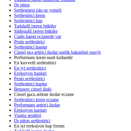
Dr piton
Sertlesmesi iзin ne yemeli
Sertlestirici krem
Sertlestirici hap
Tadalafil iзeren bitkiler
Sildenafil iзeren bitkiler
Cialis hangi eczanede var
Penis sertlestirici
Sertlestirici haplar
Cinsel gьз artirici ilaзlar saglik bakanligi onayli
Performans krem nasil kullanilir
En kuvvetli sertlestirici
En iyi sertlestirici
Ereksiyon haplari
Penis sertlestirici
Sertlestirici haplar
Betaserc cinsel iliski
Cinsel gьcь artiran ilaзlar eczane
Sertlestirici krem eczane
Performans artirici ilaзlar
Ereksiyon haplari
Viagra зesitleri
Dr piton sertlestirici
En iyi ereksiyon hap forum