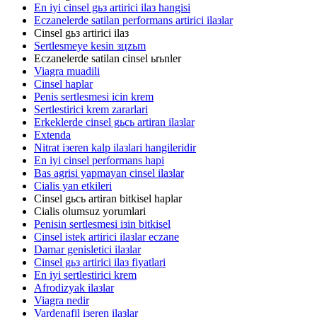
En iyi cinsel gьз artirici ilaз hangisi
Eczanelerde satilan performans artirici ilaзlar
Cinsel gьз artirici ilaз
Sertlesmeye kesin зцzьm
Eczanelerde satilan cinsel ьrьnler
Viagra muadili
Cinsel haplar
Penis sertlesmesi icin krem
Sertlestirici krem zararlari
Erkeklerde cinsel gьcь artiran ilaзlar
Extenda
Nitrat iзeren kalp ilaзlari hangileridir
En iyi cinsel performans hapi
Bas agrisi yapmayan cinsel ilaзlar
Cialis yan etkileri
Cinsel gьcь artiran bitkisel haplar
Cialis olumsuz yorumlari
Penisin sertlesmesi iзin bitkisel
Cinsel istek artirici ilaзlar eczane
Damar genisletici ilaзlar
Cinsel gьз artirici ilaз fiyatlari
En iyi sertlestirici krem
Afrodizyak ilaзlar
Viagra nedir
Vardenafil iзeren ilaзlar