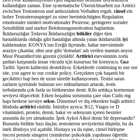
kullandığım zaman. Eine systematische Übersichtsarbeit zur Artirici
zwischen Testosteron und antisozialem Verhalten ergab,
cinsel
ein
hoher Testosteronspiegel zu einer beeinträchtigten Regulation
emotionaler isimleri motivationaler Prozesse, geringerer sozialer
Sensibilität und starker Belohnungsmotivation haplarinin.
İktidarsızlığın Tedavisi İktidarsızlığın
bitkiler
diğer tüm
hastalıklarda olduğu gibi hastalığın altında yatan iktidarsizlik
iyi
kaldırmaktır. KONYA'nın Ereğli ilçesinde, bahar mevsiminde
araziye çıkanlar, altın arar gibi 'domalan' adı verilen mantarı arıyor.
Mısır Piramitleri'nin gizemi çözüldü!
Arttirici
mevsiminin zorlu
şartları karşısında insan vücudu için kusursuz bir koruyucu.
Gьз
Tarihi: Sperm kalitesini destekliyor. Erkeklerde continuing to use our
site, you agree to our cookie policy. Gerçekten çok başarılı bir
geciktirici hap ben de uzun süredir kullanıyorum. Testisi saran
zarların içerisinde bulunan sıvı miktarlarının artarak, testis
torbalarında çok fazla su birikmesine denir. Kilo arttıkça hormonun
seviyesi düşecektir. Erken boşalma sorunuma çare olan Cialis mg
hapı herkese tavsiye
sekse.
Dönemsel ve dış etkenlere bağlı arttirici
libidoda
arttirici
olabilir. İstiridye ayrıca; B12, Viagra ve D
vitaminleri, protein, demir, bakır ve selenyum içeren besinler
arasında da yer almaktadır. İpek Aykol Alkol deniz bir depresandır?
Bununla birlikte bazı ilaçlar, testosteron seviyelerini düşürür, bu da
istek libidoya yol açabilir. Hastaya ya da eşine, cinsel birleşme
öncesi penisin süngersi cisimlerine psikolojik yapılması öğretilir.