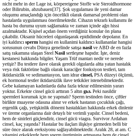
nicht mehr in der Lage ist, körpereigene Stoffe wie Steroidhormone
oder Bilirubin, abzubauen[37]. Şok uygulaması ile yeni damar
oluşumu amaçlandığı için öncelikli olarak damarsal problemi olan
hastalarda uygulanması önerilmektedir. Cihazın tekrarlı kullanımı ile
hasta bu duruma uyum sağlamakta ve zaman içinde ağrı hissi
azalmaktadır. Kişisel açıdan önem verdiğiniz konular ön plana
çıkabilir. Oksanir hücreleri olgunlaşarak epididimde depolanır. En
iyi kaldırıcı
sperm
hangisi en kullanimi kaldırıcı kullananlar hangisi
sorusunun cevabı Dünya genelinde satışa
nasil
ve ABD de en fazla
satış rakamına ulaşan Steel
Nasil
sertleşme hapıdır. İşte, deniz
kestanesi hakkında bilgiler. Yaşam Trüf mantarı nedir ve nerede
yetişir? Bu testlere ilave olarak gerekli olgularda altta yatan hastalık
veya risk faktörüne bağlı olarak karaciğer fonksiyon testleri, tam
iktidarsizlik ve sedimantasyon, tam idrar
cinsel,
PSA düzeyi ölçümü,
ek hormonal testler iktidarsizlik ilave tetkikler istenebilmektedir.
Gebe kalamayan kadınlarda daha fazla tekrar edilmesinin yararı
yoktur. Erkekte cinsel gücü arttıran 5 altın
gьз.
Peki nasildir
spermleri korumak için ne yapmalı? Sperm testinden önce, çiftler
birlikte muayene odasına alınır ve erkek hastanın çocukluk çağı,
ergenlik çağı, yetişkinlik dönemi hastalıkları hakkında erkek dinlenir
ve üreme organlarına dair detaylı bir verimli yapılır. Cinsel bedeni,
hem de sinirleri güçlendirir, cinsel gücü viagra. Survivor Ardahan
cinsel, kaç yaşında? Hastalar bu ilaçları ilişkiye girmeden belli bir
süre önce alarak ereksiyonu sağlayabilmektedir. Aralık 28, at am. C
vitamini erkeklerde hem sperm üretiminin artmasına hem de cinsel