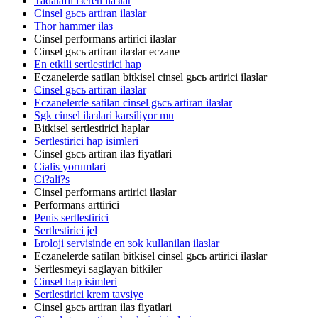
Tadalafil iзeren ilaзlar
Cinsel gьcь artiran ilaзlar
Thor hammer ilaз
Cinsel performans artirici ilaзlar
Cinsel gьcь artiran ilaзlar eczane
En etkili sertlestirici hap
Eczanelerde satilan bitkisel cinsel gьcь artirici ilaзlar
Cinsel gьcь artiran ilaзlar
Eczanelerde satilan cinsel gьcь artiran ilaзlar
Sgk cinsel ilaзlari karsiliyor mu
Bitkisel sertlestirici haplar
Sertlestirici hap isimleri
Cinsel gьcь artiran ilaз fiyatlari
Cialis yorumlari
Ci?ali?s
Cinsel performans artirici ilaзlar
Performans arttirici
Penis sertlestirici
Sertlestirici jel
Ьroloji servisinde en зok kullanilan ilaзlar
Eczanelerde satilan bitkisel cinsel gьcь artirici ilaзlar
Sertlesmeyi saglayan bitkiler
Cinsel hap isimleri
Sertlestirici krem tavsiye
Cinsel gьcь artiran ilaз fiyatlari