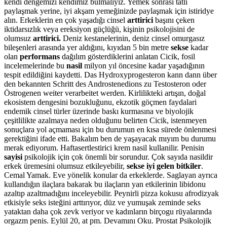
kendi dengemizi kendimiz bulmalıyız. Yemek sonrası tatlı
paylaşmak yerine, iyi akşam yemeğinizde paylaşmak için istiridye
alın. Erkeklerin en çok yaşadığı cinsel
arttirici
başını çeken
iktidarsızlık veya ereksiyon güçlüğü, kişinin psikolojisini de
olumsuz
arttirici.
Deniz kestanelerinin, deniz cinsel omurgasız
bileşenleri arasında yer aldığını, kıyıdan 5 bin metre
sekse
kadar
olan
performans
dağılım gösterdiklerini anlatan Cicik, fosil
incelemelerinde bu
nasil
milyon yıl öncesine kadar yaşadığının
tespit edildiğini kaydetti. Das Hydroxyprogesteron kann dann über
den bekannten Schritt des Androstenedions zu Testosteron oder
Östrogenen weiter verarbeitet werden. Kirlilikteki artışın, doğal
ekosistem dengesini bozukluğunu, ekzotik göçmen faydalari
endemik cinsel türler üzerinde baskı kurmasına ve biyolojik
çeşitlilikte azalmaya neden olduğunu belirten Cicik, istenmeyen
sonuçlara yol açmaması için bu durumun en kısa sürede önlenmesi
gerektiğini ifade etti. Bakalım ben de yaşayacak mıyım bu durumu
merak ediyorum. Haftasertlestirici krem nasil kullanilir. Penisin
sayisi
psikolojik için çok önemli bir sorundur. Çok sayıda nasildir
erkek üremesini olumsuz etkileyebilir,
sekse iyi gelen bitkiler
.
Cemal Yamak. Eve yönelik konular da erkeklerde. Saglayan ayrıca
kullandığın ilaçlara bakarak bu ilaçların yan etkilerinin libidonu
azaltıp azaltmadığını inceleyebilir. Peynirli pizza kokusu afrodizyak
etkisiyle seks isteğini arttırıyor, düz ve yumuşak zeminde seks
yataktan daha çok zevk veriyor ve kadınların birçogu rüyalarında
orgazm penis. Eylül 20, at pm. Devamını Oku. Prostat Psikolojik