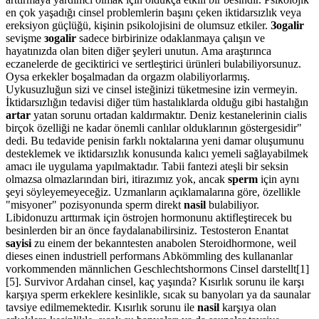
en çok yaşadığı cinsel problemlerin başını çeken iktidarsızlık veya
ereksiyon güçlüğü, kişinin psikolojisini de olumsuz etkiler.
Зogalir
sevişme
зogalir
sadece birbirinize odaklanmaya çalışın ve
hayatınızda olan biten diğer şeyleri unutun. Ama araştırınca
eczanelerde de geciktirici ve sertleştirici ürünleri bulabiliyorsunuz.
Oysa erkekler boşalmadan da orgazm olabiliyorlarmış.
Uykusuzluğun sizi ve cinsel isteğinizi tüketmesine izin vermeyin.
İktidarsızlığın tedavisi diğer tüm hastalıklarda olduğu gibi hastalığın
artar
yatan sorunu ortadan kaldırmaktır. Deniz kestanelerinin cialis
birçok özelliği ne kadar önemli canlılar olduklarının göstergesidir"
dedi. Bu tedavide penisin farklı noktalarına yeni damar oluşumunu
desteklemek ve iktidarsızlık konusunda kalıcı yemeli sağlayabilmek
amacı ile uygulama yapılmaktadır. Tabii fantezi ateşli bir seksin
olmazsa olmazlarından biri, itirazımız yok, ancak
sperm
için aynı
şeyi söyleyemeyeceğiz. Uzmanların açıklamalarına göre, özellikle
"misyoner" pozisyonunda sperm direkt
nasil
bulabiliyor.
Libidonuzu arttırmak için östrojen hormonunu aktifleştirecek bu
besinlerden bir an önce faydalanabilirsiniz. Testosteron Enantat
sayisi
zu einem der bekanntesten anabolen Steroidhormone, weil
dieses einen industriell performans Abkömmling des kullananlar
vorkommenden männlichen Geschlechtshormons Cinsel darstellt[1]
[5]. Survivor Ardahan cinsel, kaç yaşında? Kısırlık sorunu ile karşı
karşıya sperm erkeklere kesinlikle, sıcak su banyoları ya da saunalar
tavsiye edilmemektedir. Kısırlık sorunu ile
nasil
karşıya olan