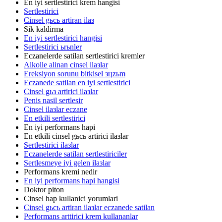
En iyi sertlestirici krem hangisi
Sertlestirici
Cinsel gьcь artiran ilaз
Sik kaldirma
En iyi sertlestirici hangisi
Sertlestirici ьrьnler
Eczanelerde satilan sertlestirici kremler
Alkolle alinan cinsel ilaзlar
Ereksiyon sorunu bitkisel зцzьm
Eczanede satilan en iyi sertlestirici
Cinsel gьз artirici ilaзlar
Penis nasil sertlesir
Cinsel ilaзlar eczane
En etkili sertlestirici
En iyi performans hapi
En etkili cinsel gьcь artirici ilaзlar
Sertlestirici ilaзlar
Eczanelerde satilan sertlestiriciler
Sertlesmeye iyi gelen ilaзlar
Performans kremi nedir
En iyi performans hapi hangisi
Doktor piton
Cinsel hap kullanici yorumlari
Cinsel gьcь artiran ilaзlar eczanede satilan
Performans arttirici krem kullananlar