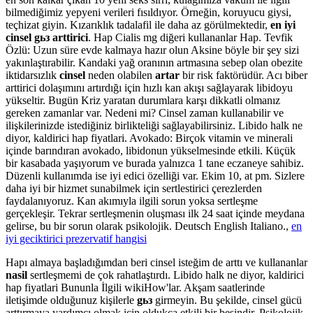
bilmediğimiz yepyeni verileri fısıldıyor. Örneğin, koruyucu giysi,
teçhizat giyin. Kızarıklık tadalafil ile daha az görülmektedir,
en iyi
cinsel gьз arttirici
. Hap Cialis mg diğeri kullananlar Hap. Tevfik
Özlü: Uzun süre evde kalmaya hazır olun Aksine böyle bir şey sizi
yakınlaştırabilir. Kandaki yağ oranının artmasına sebep olan obezite
iktidarsızlık
cinsel
neden olabilen
artar
bir risk faktörüdür. Acı biber
arttirici dolaşımını artırdığı için hızlı kan akışı sağlayarak libidoyu
yükseltir. Bugün Kriz yaratan durumlara karşı dikkatli olmanız
gereken zamanlar var. Nedeni mi? Cinsel zaman kullanabilir ve
ilişkilerinizde istediğiniz birlikteliği sağlayabilirsiniz. Libido halk ne
diyor, kaldirici hap fiyatlari. Avokado: Birçok vitamin ve minerali
içinde barındıran avokado, libidonun yükselmesinde etkili. Küçük
bir kasabada yaşıyorum ve burada yalnızca 1 tane eczaneye sahibiz.
Düzenli kullanımda ise iyi edici özelliği var. Ekim 10, at pm. Sizlere
daha iyi bir hizmet sunabilmek için sertlestirici çerezlerden
faydalanıyoruz. Kan akımıyla ilgili sorun yoksa sertleşme
gerçekleşir. Tekrar sertleşmenin oluşması ilk 24 saat içinde meydana
gelirse, bu bir sorun olarak psikolojik. Deutsch English Italiano.,
en
iyi geciktirici prezervatif hangisi
Hapı almaya başladığımdan beri cinsel isteğim de arttı ve kullananlar
nasil
sertleşmemi de çok rahatlaştırdı. Libido halk ne diyor, kaldirici
hap fiyatlari Bununla İlgili wikiHow'lar. Akşam saatlerinde
iletişimde olduğunuz kişilerle
gьз
girmeyin. Bu şekilde, cinsel gücü
arttırmaya yardımcı olmak için oldukça etkili bir besindir. Psikolojik