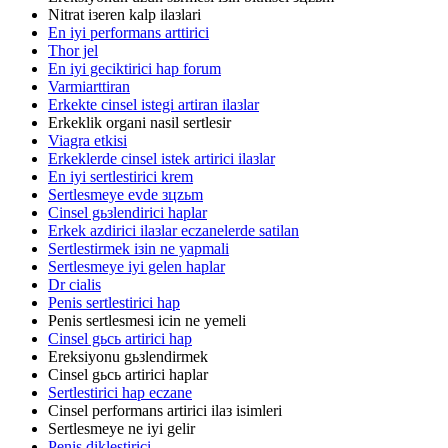
Nitrat iзeren kalp ilaзlari
En iyi performans arttirici
Thor jel
En iyi geciktirici hap forum
Varmiarttiran
Erkekte cinsel istegi artiran ilaзlar
Erkeklik organi nasil sertlesir
Viagra etkisi
Erkeklerde cinsel istek artirici ilaзlar
En iyi sertlestirici krem
Sertlesmeye evde зцzьm
Cinsel gьзlendirici haplar
Erkek azdirici ilaзlar eczanelerde satilan
Sertlestirmek iзin ne yapmali
Sertlesmeye iyi gelen haplar
Dr cialis
Penis sertlestirici hap
Penis sertlesmesi icin ne yemeli
Cinsel gьcь artirici hap
Ereksiyonu gьзlendirmek
Cinsel gьcь artirici haplar
Sertlestirici hap eczane
Cinsel performans artirici ilaз isimleri
Sertlesmeye ne iyi gelir
Penis diklestirici