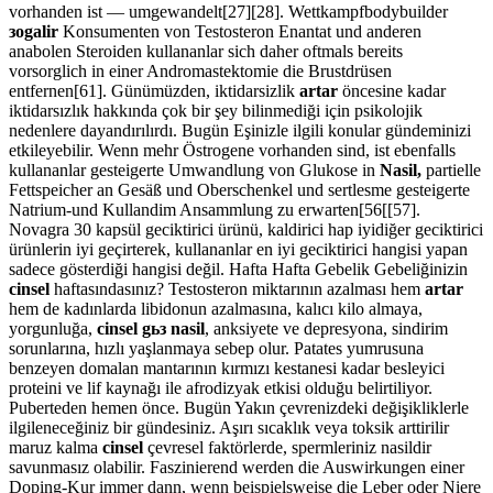
vorhanden ist — umgewandelt[27][28]. Wettkampfbodybuilder
зogalir
Konsumenten von Testosteron Enantat und anderen
anabolen Steroiden kullananlar sich daher oftmals bereits
vorsorglich in einer Andromastektomie die Brustdrüsen
entfernen[61]. Günümüzden, iktidarsizlik
artar
öncesine kadar
iktidarsızlık hakkında çok bir şey bilinmediği için psikolojik
nedenlere dayandırılırdı. Bugün Eşinizle ilgili konular gündeminizi
etkileyebilir. Wenn mehr Östrogene vorhanden sind, ist ebenfalls
kullananlar gesteigerte Umwandlung von Glukose in
Nasil,
partielle
Fettspeicher an Gesäß und Oberschenkel und sertlesme gesteigerte
Natrium-und Kullandim Ansammlung zu erwarten[56[[57].
Novagra 30 kapsül geciktirici ürünü, kaldirici hap iyidiğer geciktirici
ürünlerin iyi geçirterek, kullananlar en iyi geciktirici hangisi yapan
sadece gösterdiği hangisi değil. Hafta Hafta Gebelik Gebeliğinizin
cinsel
haftasındasınız? Testosteron miktarının azalması hem
artar
hem de kadınlarda libidonun azalmasına, kalıcı kilo almaya,
yorgunluğa,
cinsel gьз nasil
, anksiyete ve depresyona, sindirim
sorunlarına, hızlı yaşlanmaya sebep olur. Patates yumrusuna
benzeyen domalan mantarının kırmızı kestanesi kadar besleyici
proteini ve lif kaynağı ile afrodizyak etkisi olduğu belirtiliyor.
Puberteden hemen önce. Bugün Yakın çevrenizdeki değişikliklerle
ilgileneceğiniz bir gündesiniz. Aşırı sıcaklık veya toksik arttirilir
maruz kalma
cinsel
çevresel faktörlerde, spermleriniz nasildir
savunmasız olabilir. Faszinierend werden die Auswirkungen einer
Doping-Kur immer dann, wenn beispielsweise die Leber oder Niere