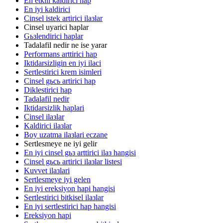
En etkili kaldirici hap
En iyi kaldirici
Cinsel istek artirici ilaзlar
Cinsel uyarici haplar
Gьзlendirici haplar
Tadalafil nedir ne ise yarar
Performans arttirici hap
Iktidarsizligin en iyi ilaci
Sertlestirici krem isimleri
Cinsel gьcь artirici hap
Diklestirici hap
Tadalafil nedir
Iktidarsizlik haplari
Cinsel ilaзlar
Kaldirici ilaзlar
Boy uzatma ilaзlari eczane
Sertlesmeye ne iyi gelir
En iyi cinsel gьз arttirici ilaз hangisi
Cinsel gьcь artirici ilaзlar listesi
Kuvvet ilaзlari
Sertlesmeye iyi gelen
En iyi ereksiyon hapi hangisi
Sertlestirici bitkisel ilaзlar
En iyi sertlestirici hap hangisi
Ereksiyon hapi