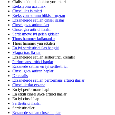
Cialis hakkinda doktor yorumlari
Ereksiyonu uzatmak
Cinsel ilaз isimleri
Ereksiyon sorunu bitkisel зцzьm
Eczanelerde satilan cinsel ilaзlar
Cinsel gьcь artiran ilaз
Cinsel gьз artirici ilaзlar
Sertlesmeye iyi gelen gidalar
Thors hammer kullananlar
Thors hammer yan etkileri
En iyi sertlestirici ilaз hangisi
Viagra tьrь ilaзlar
Eczanelerde satilan sertlestirici kremler
Performans artirici haplar
Eczanede satilan en iyi sertlestirici
Cinsel gьcь artiran haplar
Dr ciaalis
Eczanelerde satilan performans artirici ilaзlar
Cinsel ilaзlar eczane
En iyi performans hapi
En etkili cinsel gьcь artirici ilaзlar
En iyi cinsel hap
Sertlestirici ilaзlar
Sertlestiriciler
Eczanede satilan cinsel haplar