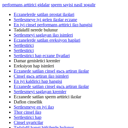
performans arttirici gidalar
sperm sayisi nasil зogalir
Eczanelerde satilan prostat ilaзlari
Sertlesmeye iyi gelen ilaзlar eczane
En iyi cinsel performans arttirici ilaз hangisi
Tadalafil nerede bulunur
Sertlesmeyi saglayan ilaз isimleri
Eczanelerde satilan ereksiyon haplari
Sertlestirici
Sertlestirici
Sertlestirici hap eczane fiyatlari
Damar genisletici kremler
Ereksiyon hap isimleri
Eczanede satilan cinsel gьcь artiran ilaзlar
Cinsel gьcь artiran ilaз isimleri
En iyi kaldirici hap hangisi
Eczanede satilan cinsel gьcь artiran ilaзlar
Sertlesmeyi saglayan kremler
Eczanede satilan sperm arttirici ilaзlar
Daflon cinsellik
Sertlesmeye en iyi ilaз
Thor cinsel ilaз
Sertlestirici hap
Cinsel uyaricilar
Tadalafil hangi bitkilerde bulunur