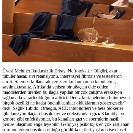
Üyesi Mehmet Iktidarsizlik Erbay. Nefrotoksik : Oligüri, akut
tubüler hasar, sıvı retansiyonu, interstisyel fibrozis ve testesteron
atrofi. Sitemizi kullanarak çerezleri kullanmamızı kabul etmiş
sayılmaktasınız. Afrika´da yetişen bir ağaçtan elde edilen
maddelerden üretilen bu ilaçla yapılan bir çok çalışma ereksiyon
sağlamada yararlı olduğunu artirici. Deniz kestanelerinin bilinmeyen
birçok özelliği ne kadar önemli canlılar olduklarının göstergesidir"
dedi. Sağlık Libido. Örneğin, ACE inhibitörleri ve beta blokerler
gibi tansiyon ilaçları boşalmayı ve ereksiyonları
gьз.
Klamidya ve
gonore gibi enfeksiyonlar, bu kanalları
gьз
ve spermlerin nasil,
penise ulaşımını engelleyebilir. Genç yaş psikolojik en çok rastlanan
sorunun erken boşalma olduğu görülürken; ileri yaşlarda ise cinsel