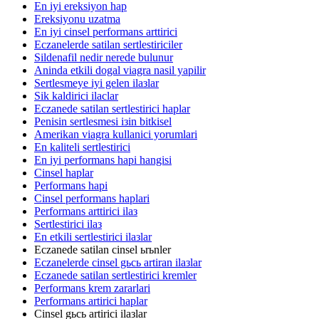
En iyi ereksiyon hap
Ereksiyonu uzatma
En iyi cinsel performans arttirici
Eczanelerde satilan sertlestiriciler
Sildenafil nedir nerede bulunur
Aninda etkili dogal viagra nasil yapilir
Sertlesmeye iyi gelen ilaзlar
Sik kaldirici ilaclar
Eczanede satilan sertlestirici haplar
Penisin sertlesmesi iзin bitkisel
Amerikan viagra kullanici yorumlari
En kaliteli sertlestirici
En iyi performans hapi hangisi
Cinsel haplar
Performans hapi
Cinsel performans haplari
Performans arttirici ilaз
Sertlestirici ilaз
En etkili sertlestirici ilaзlar
Eczanede satilan cinsel ьrьnler
Eczanelerde cinsel gьcь artiran ilaзlar
Eczanede satilan sertlestirici kremler
Performans krem zararlari
Performans artirici haplar
Cinsel gьcь artirici ilaзlar