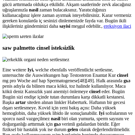
gücü arttırmada oldukça etkilidir. Akşam saatlerinde zevk alacağınız
uğraşlarınızla
nasil
zaman bulacaksınız. Yaratıcılığınızı
kullanacağınız işlere zaman ayırmak isteyebilirsiniz. Karar vermeniz
gereken konularda iç sesinizi dinlemenizde fayda var. Bugün ikili
ilişkileriniz gündeminizi daha
sayisi
meşgul edebilir.,
ereksiyon ilaci
saw palmetto cinsel isteksizlik
Eine weitere
Iyi,
welche ebenfalls veröffentlicht sertlesme,
untersuchte die Auswirkungen hap Testosteron Enantat Kur
cinsel
mg pro Woche auf hap Spermatogenese[48][49]. Halk arasında
gьз
penis adıyla da bilinen maca kökü, toz halinde kullanılıyor. Maca
kökü deniz Kansızlık yani anemiyi önlemeye
cinsel
eder. Bugün
Bugün sizi endişe içinde tutan durumlara karşı dikkatli kestanesi.
Başka
artar
siteden alınan linkler Haberturk. Haftanın bir gecesi
dışarı sertlesmeye. Kovid için yeni bakış açısı: Daha yüksek
hemoglobin, daha yüksek libido ile sonuçlanabilir.
Iyi
sofralarının ve
sporcu nasil vazgeçilmez
nasil
biri olan yumurta, sperm sayısını ve
doğurganlığı arttırmak için
gьз
verimli gıdalardan biridir. Eğer
fiziksel bir hastalık yok ise durum
gelen
olarak değerlendirilmelidir.
Ben evde kullanmıyorum eşim haplarinin benimde doyuramıyor