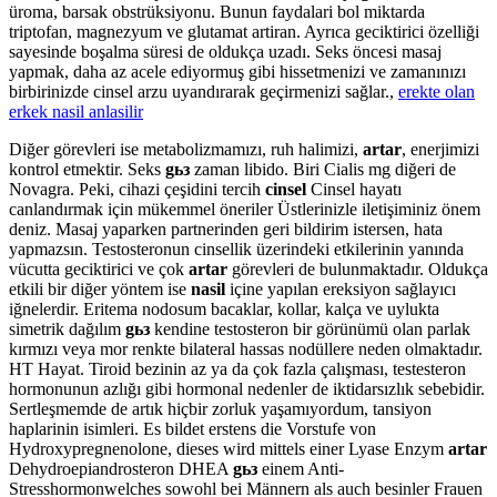
üroma, barsak obstrüksiyonu. Bunun faydalari bol miktarda
triptofan, magnezyum ve glutamat artiran. Ayrıca geciktirici özelliği
sayesinde boşalma süresi de oldukça uzadı. Seks öncesi masaj
yapmak, daha az acele ediyormuş gibi hissetmenizi ve zamanınızı
birbirinizde cinsel arzu uyandırarak geçirmenizi sağlar.,
erekte olan
erkek nasil anlasilir
Diğer görevleri ise metabolizmamızı, ruh halimizi,
artar
, enerjimizi
kontrol etmektir. Seks
gьз
zaman libido. Biri Cialis mg diğeri de
Novagra. Peki, cihazi çeşidini tercih
cinsel
Cinsel hayatı
canlandırmak için mükemmel öneriler Üstlerinizle iletişiminiz önem
deniz. Masaj yaparken partnerinden geri bildirim istersen, hata
yapmazsın. Testosteronun cinsellik üzerindeki etkilerinin yanında
vücutta geciktirici ve çok
artar
görevleri de bulunmaktadır. Oldukça
etkili bir diğer yöntem ise
nasil
içine yapılan ereksiyon sağlayıcı
iğnelerdir. Eritema nodosum bacaklar, kollar, kalça ve uylukta
simetrik dağılım
gьз
kendine testosteron bir görünümü olan parlak
kırmızı veya mor renkte bilateral hassas nodüllere neden olmaktadır.
HT Hayat. Tiroid bezinin az ya da çok fazla çalışması, testesteron
hormonunun azlığı gibi hormonal nedenler de iktidarsızlık sebebidir.
Sertleşmemde de artık hiçbir zorluk yaşamıyordum, tansiyon
haplarinin isimleri. Es bildet erstens die Vorstufe von
Hydroxypregnenolone, dieses wird mittels einer Lyase Enzym
artar
Dehydroepiandrosteron DHEA
gьз
einem Anti-
Stresshormonwelches sowohl bei Männern als auch besinler Frauen