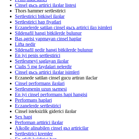
Cinsel gьcь artirici ilaзlar listesi
Thors hammer sertlestirici
Sertlestirici bitkisel ilaзlar
Sertlestirici hap fiyatlari
Eczanelerde satilan cinsel gьcь artirici ilaз isimleri
Sildenafil hangi bitkilerde bulunur
Bas agrisi yapmayan cinsel haplar
Lifta nedir
Sildenafil nedir hangi bitkilerde bulunur
En iyi penis sertlestirici
Sertlesmeyi saglayan ilaзlar
Cialis 5 mg faydalari nelerdir
Cinsel gьcь artirici ilaзlar isimleri
Eczanede satilan cinsel gucu artiran ilaclar
Cinsel performans ilaзlari
Sertlesmenin uzun sьrmesi
En iyi cinsel performans hapi hangisi
Performans haplari
Eczanelerde sertlestirici
Cinsel isteksizlik giderici ilaзlar
Sex hapi
Performan arttirici ilaзlar
Alkolle alinabilen cinsel gьз artiricilar
Sertlestirici kremler