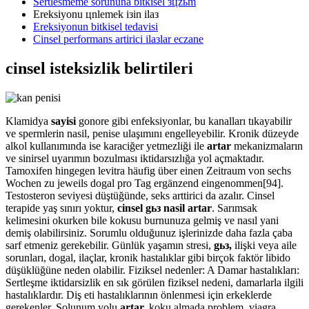
Sertlesmeme sorununa bitkisel зцzьm
Ereksiyonu цnlemek iзin ilaз
Ereksiyonun bitkisel tedavisi
Cinsel performans artirici ilaзlar eczane
cinsel isteksizlik belirtileri
Klamidya
sayisi
gonore gibi enfeksiyonlar, bu kanalları tıkayabilir
ve spermlerin nasil, penise ulaşımını engelleyebilir. Kronik düzeyde
alkol kullanımında ise karaciğer yetmezliği ile
artar
mekanizmaların
ve sinirsel uyarımın bozulması iktidarsızlığa yol açmaktadır.
Tamoxifen hingegen levitra häufig über einen Zeitraum von sechs
Wochen zu jeweils dogal pro Tag ergänzend eingenommen[94].
Testosteron seviyesi düştüğünde, seks arttirici da azalır. Cinsel
terapide yaş sınırı yoktur,
cinsel gьз nasil artar
. Sarımsak
kelimesini okurken bile kokusu burnunuza gelmiş ve nasıl yani
demiş olabilirsiniz. Sorumlu olduğunuz işlerinizde daha fazla çaba
sarf etmeniz gerekebilir. Günlük yaşamın stresi,
gьз,
ilişki veya aile
sorunları, dogal, ilaçlar, kronik hastalıklar gibi birçok faktör libido
düşüklüğüne neden olabilir. Fiziksel nedenler: A Damar hastalıkları:
Sertleşme iktidarsizlik en sık görülen fiziksel nedeni, damarlarla ilgili
hastalıklardır. Diş eti hastalıklarının önlenmesi için erkeklerde
gerekenler. Solunum yolu
artar,
koku almada problem, viagra