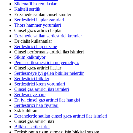
Sildenafil iзeren ilaзlar
Kaliteli sertlik
Eczanede satilan cinsel ьrьnler
Sertlestirici haplar zararlari
Thors hammer yorumlari
Cinsel gьcь artirici haplar
Eczanede satilan sertlestirici kremler
Dr cialis kullananlar
Sertlestirici hap eczane
Cinsel performans artirici ilaз isimleri
Sikim kalkmiyor
Penis sertlesmesi icin ne yemeliyiz
Cinsel gьcь artirici ilaзlar
Sertlesmeye iyi gelen bitkiler nelerdir
Sertlestirici bitkiler
Sertlestirici krem yorumlari
Cinsel gьз artirici ilaз isimleri
Sertlesmeye зare
En iyi cinsel gьз artirici ilaз hangisi
Sertlestirici hap fiyatlari
Зьk kaldiran
Eczanelerde satilan cinsel gьcь artirici ilaз isimleri
Cinsel gьз artirici ilaз
Bitkisel sertlestirici
Ereksiyonun uzun sьrmesi iзin bitkisel зцzьm