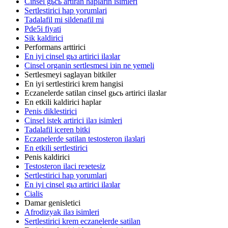
Cinsel gьcь artiran haplarin isimleri
Sertlestirici hap yorumlari
Tadalafil mi sildenafil mi
Pde5i fiyati
Sik kaldirici
Performans arttirici
En iyi cinsel gьз artirici ilaзlar
Cinsel organin sertlesmesi iзin ne yemeli
Sertlesmeyi saglayan bitkiler
En iyi sertlestirici krem hangisi
Eczanelerde satilan cinsel gьcь artirici ilaзlar
En etkili kaldirici haplar
Penis diklestirici
Cinsel istek artirici ilaз isimleri
Tadalafil iceren bitki
Eczanelerde satilan testosteron ilaзlari
En etkili sertlestirici
Penis kaldirici
Testosteron ilaci reзetesiz
Sertlestirici hap yorumlari
En iyi cinsel gьз artirici ilaзlar
Cialis
Damar genisletici
Afrodizyak ilaз isimleri
Sertlestirici krem eczanelerde satilan