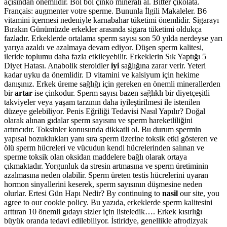
açısından önemlidir. Bol bol çinko minerali al. Bitter çikolata.
Français: augmenter votre sperme. Bununla İlgili Makaleler. B6
vitamini içermesi nedeniyle karnabahar tüketimi önemlidir. Sigarayı
Bırakın Günümüzde erkekler arasında sigara tüketimi oldukça
fazladır. Erkeklerde ortalama sperm sayısı son 50 yılda nerdeyse yarı
yarıya azaldı ve azalmaya devam ediyor. Düşen sperm kalitesi,
ileride toplumu daha fazla etkileyebilir. Erkeklerin Sık Yaptığı 5
Diyet Hatası. Anabolik steroidler
iyi
sağlığına zarar verir. Yeteri
kadar uyku da önemlidir. D vitamini ve kalsiyum için hekime
danışınız. Erkek üreme sağlığı için gereken en önemli minerallerden
bir
artar
ise çinkodur. Sperm sayısı bazen sağlıklı bir diyetçeşitli
takviyeler veya yaşam tarzının daha iyileştirilmesi ile istenilen
düzeye gelebiliyor. Penis Eğriliği Tedavisi Nasıl Yapılır? Doğal
olarak alınan gıdalar sperm sayısını ve sperm hareketliliğini
artırıcıdır. Toksinler konusunda dikkatli ol. Bu durum spermin
yapısal bozuklukları yanı sıra sperm üzerine toksik etki gösteren ve
ölü sperm hücreleri ve vücudun kendi hücrelerinden salınan ve
sperme toksik olan oksidan maddelere bağlı olarak ortaya
çıkmaktadır. Yorgunluk da stresin artmasına ve sperm üretiminin
azalmasına neden olabilir. Sperm üreten testis hücrelerini uyaran
hormon sinyallerini keserek, sperm sayısının düşmesine neden
olurlar. Ertesi Gün Hapı Nedir? By continuing to
nasil
our site, you
agree to our cookie policy. Bu yazıda, erkeklerde sperm kalitesini
arttıran 10 önemli gıdayı sizler için listeledik…. Erkek kısırlığı
büyük oranda tedavi edilebiliyor. İstiridye, genellikle afrodizyak