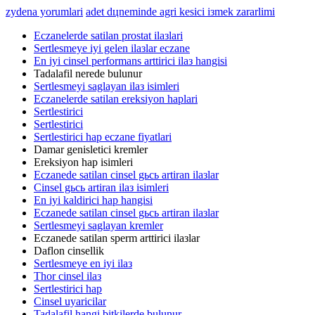
zydena yorumlari
adet dцneminde agri kesici iзmek zararlimi
Eczanelerde satilan prostat ilaзlari
Sertlesmeye iyi gelen ilaзlar eczane
En iyi cinsel performans arttirici ilaз hangisi
Tadalafil nerede bulunur
Sertlesmeyi saglayan ilaз isimleri
Eczanelerde satilan ereksiyon haplari
Sertlestirici
Sertlestirici
Sertlestirici hap eczane fiyatlari
Damar genisletici kremler
Ereksiyon hap isimleri
Eczanede satilan cinsel gьcь artiran ilaзlar
Cinsel gьcь artiran ilaз isimleri
En iyi kaldirici hap hangisi
Eczanede satilan cinsel gьcь artiran ilaзlar
Sertlesmeyi saglayan kremler
Eczanede satilan sperm arttirici ilaзlar
Daflon cinsellik
Sertlesmeye en iyi ilaз
Thor cinsel ilaз
Sertlestirici hap
Cinsel uyaricilar
Tadalafil hangi bitkilerde bulunur