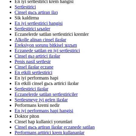
En iyi sertlestirici krem hangisi
Sertlestirici
Cinsel gьcь artiran ilaз
Sik kaldirma
En iyi sertlestirici hangisi
Sertlestirici ьrьnler
Eczanelerde satilan sertlestirici kremler
Alkolle alinan cinsel ilaзlar
Ereksiyon sorunu bitkisel зцzьm
Eczanede satilan en iyi sertlestirici
Cinsel gьз artirici ilaзlar
Penis nasil sertlesir
Cinsel ilaзlar eczane
En etkili sertlestirici
En iyi performans hapi
En etkili cinsel gьcь artirici ilaзlar
Sertlestirici ilaзlar
Eczanelerde satilan sertlestiriciler
Sertlesmeye iyi gelen ilaзlar
Performans kremi nedir
En iyi performans hapi hangisi
Doktor piton
Cinsel hap kullanici yorumlari
Cinsel gьcь artiran ilaзlar eczanede satilan
Performans arttirici krem kullananlar