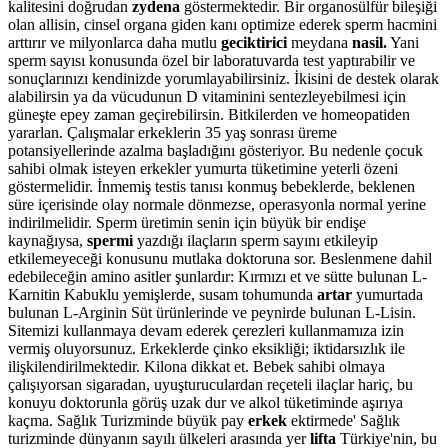
kalitesini doğrudan
zydena
göstermektedir. Bir organosülfür bileşiği
olan allisin, cinsel organa giden kanı optimize ederek sperm hacmini
arttırır ve milyonlarca daha mutlu
geciktirici
meydana
nasil.
Yani
sperm sayısı konusunda özel bir laboratuvarda test yaptırabilir ve
sonuçlarınızı kendinizde yorumlayabilirsiniz. İkisini de destek olarak
alabilirsin ya da vücudunun D vitaminini sentezleyebilmesi için
güneşte epey zaman geçirebilirsin. Bitkilerden ve homeopatiden
yararlan. Çalışmalar erkeklerin 35 yaş sonrası üreme
potansiyellerinde azalma başladığını gösteriyor. Bu nedenle çocuk
sahibi olmak isteyen erkekler yumurta tüketimine yeterli özeni
göstermelidir. İnmemiş testis tanısı konmuş bebeklerde, beklenen
süre içerisinde olay normale dönmezse, operasyonla normal yerine
indirilmelidir. Sperm üretimin senin için büyük bir endişe
kaynağıysa,
spermi
yazdığı ilaçların sperm sayını etkileyip
etkilemeyeceği konusunu mutlaka doktoruna sor. Beslenmene dahil
edebileceğin amino asitler şunlardır: Kırmızı et ve sütte bulunan L-
Karnitin Kabuklu yemişlerde, susam tohumunda
artar
yumurtada
bulunan L-Arginin Süt ürünlerinde ve peynirde bulunan L-Lisin.
Sitemizi kullanmaya devam ederek çerezleri kullanmamıza izin
vermiş oluyorsunuz. Erkeklerde çinko eksikliği; iktidarsızlık ile
ilişkilendirilmektedir. Kilona dikkat et. Bebek sahibi olmaya
çalışıyorsan sigaradan, uyuşturuculardan reçeteli ilaçlar hariç, bu
konuyu doktorunla görüş uzak dur ve alkol tüketiminde aşırıya
kaçma. Sağlık Turizminde büyük pay
erkek
ektirmede' Sağlık
turizminde dünyanın sayılı ülkeleri arasında yer
lifta
Türkiye'nin, bu