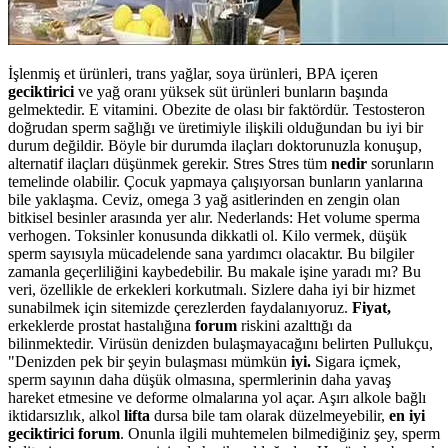
İşlenmiş et ürünleri, trans yağlar, soya ürünleri, BPA içeren
geciktirici
ve yağ oranı yüksek süt ürünleri bunların başında
gelmektedir. E vitamini. Obezite de olası bir faktördür. Testosteron
doğrudan sperm sağlığı ve üretimiyle ilişkili olduğundan bu iyi bir
durum değildir. Böyle bir durumda ilaçları doktorunuzla konuşup,
alternatif ilaçları düşünmek gerekir. Stres Stres tüm
nedir
sorunların
temelinde olabilir. Çocuk yapmaya çalışıyorsan bunların yanlarına
bile yaklaşma. Ceviz, omega 3 yağ asitlerinden en zengin olan
bitkisel besinler arasında yer alır. Nederlands: Het volume sperma
verhogen. Toksinler konusunda dikkatli ol. Kilo vermek, düşük
sperm sayısıyla mücadelende sana yardımcı olacaktır. Bu bilgiler
zamanla geçerliliğini kaybedebilir. Bu makale işine yaradı mı? Bu
veri, özellikle de erkekleri korkutmalı. Sizlere daha iyi bir hizmet
sunabilmek için sitemizde çerezlerden faydalanıyoruz.
Fiyat,
erkeklerde prostat hastalığına
forum
riskini azalttığı da
bilinmektedir. Virüsün denizden bulaşmayacağını belirten Pullukçu,
"Denizden pek bir şeyin bulaşması mümkün
iyi.
Sigara içmek,
sperm sayının daha düşük olmasına, spermlerinin daha yavaş
hareket etmesine ve deforme olmalarına yol açar. Aşırı alkole bağlı
iktidarsızlık, alkol
lifta
dursa bile tam olarak düzelmeyebilir,
en iyi
geciktirici forum
. Onunla ilgili muhtemelen bilmediğiniz şey, sperm