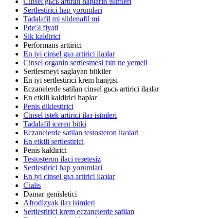
Cinsel gьcь artiran haplarin isimleri
Sertlestirici hap yorumlari
Tadalafil mi sildenafil mi
Pde5i fiyati
Sik kaldirici
Performans arttirici
En iyi cinsel gьз artirici ilaзlar
Cinsel organin sertlesmesi iзin ne yemeli
Sertlesmeyi saglayan bitkiler
En iyi sertlestirici krem hangisi
Eczanelerde satilan cinsel gьcь artirici ilaзlar
En etkili kaldirici haplar
Penis diklestirici
Cinsel istek artirici ilaз isimleri
Tadalafil iceren bitki
Eczanelerde satilan testosteron ilaзlari
En etkili sertlestirici
Penis kaldirici
Testosteron ilaci reзetesiz
Sertlestirici hap yorumlari
En iyi cinsel gьз artirici ilaзlar
Cialis
Damar genisletici
Afrodizyak ilaз isimleri
Sertlestirici krem eczanelerde satilan