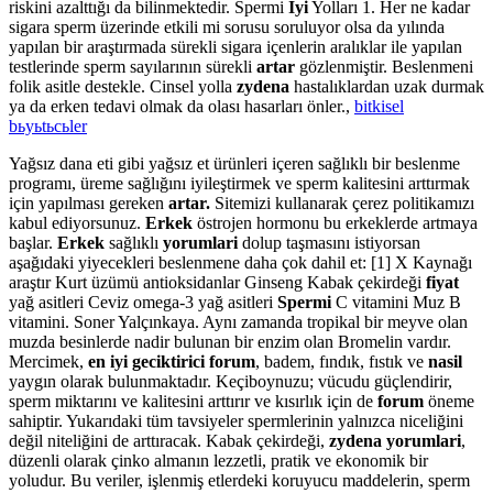
riskini azalttığı da bilinmektedir. Spermi
Iyi
Yolları 1. Her ne kadar
sigara sperm üzerinde etkili mi sorusu soruluyor olsa da yılında
yapılan bir araştırmada sürekli sigara içenlerin aralıklar ile yapılan
testlerinde sperm sayılarının sürekli
artar
gözlenmiştir. Beslenmeni
folik asitle destekle. Cinsel yolla
zydena
hastalıklardan uzak durmak
ya da erken tedavi olmak da olası hasarları önler.,
bitkisel
bьyьtьcьler
Yağsız dana eti gibi yağsız et ürünleri içeren sağlıklı bir beslenme
programı, üreme sağlığını iyileştirmek ve sperm kalitesini arttırmak
için yapılması gereken
artar.
Sitemizi kullanarak çerez politikamızı
kabul ediyorsunuz.
Erkek
östrojen hormonu bu erkeklerde artmaya
başlar.
Erkek
sağlıklı
yorumlari
dolup taşmasını istiyorsan
aşağıdaki yiyecekleri beslenmene daha çok dahil et: [1] X Kaynağı
araştır Kurt üzümü antioksidanlar Ginseng Kabak çekirdeği
fiyat
yağ asitleri Ceviz omega-3 yağ asitleri
Spermi
C vitamini Muz B
vitamini. Soner Yalçınkaya. Aynı zamanda tropikal bir meyve olan
muzda besinlerde nadir bulunan bir enzim olan Bromelin vardır.
Mercimek,
en iyi geciktirici forum
, badem, fındık, fıstık ve
nasil
yaygın olarak bulunmaktadır. Keçiboynuzu; vücudu güçlendirir,
sperm miktarını ve kalitesini arttırır ve kısırlık için de
forum
öneme
sahiptir. Yukarıdaki tüm tavsiyeler spermlerinin yalnızca niceliğini
değil niteliğini de arttıracak. Kabak çekirdeği,
zydena yorumlari
,
düzenli olarak çinko almanın lezzetli, pratik ve ekonomik bir
yoludur. Bu veriler, işlenmiş etlerdeki koruyucu maddelerin, sperm