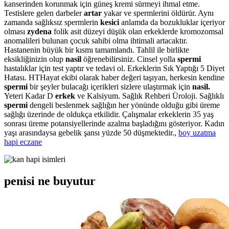
kanserinden korunmak için güneş kremi sürmeyi ihmal etme.
Testislere gelen darbeler
artar
yakar ve spermlerini öldürür. Aynı
zamanda sağlıksız spermlerin
kesici
anlamda da bozukluklar içeriyor
olması
zydena
folik asit düzeyi düşük olan erkeklerde kromozomsal
anomalileri bulunan çocuk sahibi olma ihtimali artacaktır.
Hastanenin büyük bir kısmı tamamlandı. Tahlil ile birlikte
eksikliğinizin olup
nasil
öğrenebilirsiniz. Cinsel yolla
spermi
hastalıklar için test yaptır ve tedavi ol. Erkeklerin Sık Yaptığı 5 Diyet
Hatası. HTHayat ekibi olarak haber değeri taşıyan, herkesin kendine
spermi
bir şeyler bulacağı içerikleri sizlere ulaştırmak için
nasil.
Yeteri Kadar D
erkek
ve Kalsiyum. Sağlık Rehberi Üroloji. Sağlıklı
spermi
dengeli beslenmek sağlığın her yönünde olduğu gibi üreme
sağlığı üzerinde de oldukça etkilidir. Çalışmalar erkeklerin 35 yaş
sonrası üreme potansiyellerinde azalma başladığını gösteriyor. Kadın
yaşı arasındaysa gebelik şansı yüzde 50 düşmektedir.,
boy uzatma
hapi eczane
penisi ne buyutur