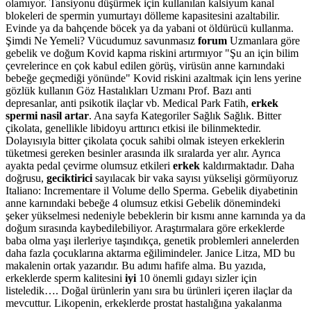
olamıyor. Tansiyonu düşürmek için kullanılan kalsiyum kanal
blokeleri de spermin yumurtayı dölleme kapasitesini azaltabilir.
Evinde ya da bahçende böcek ya da yabani ot öldürücü kullanma.
Şimdi Ne Yemeli? Vücudumuz savunmasız
forum
Uzmanlara göre
gebelik ve doğum Kovid kapma riskini artırmıyor "Şu an için bilim
çevrelerince en çok kabul edilen görüş, virüsün anne karnındaki
bebeğe geçmediği yönünde" Kovid riskini azaltmak için lens yerine
gözlük kullanın Göz Hastalıkları Uzmanı Prof. Bazı anti
depresanlar, anti psikotik ilaçlar vb. Medical Park Fatih,
erkek
spermi nasil artar
. Ana sayfa Kategoriler Sağlık Sağlık. Bitter
çikolata, genellikle libidoyu arttırıcı etkisi ile bilinmektedir.
Dolayısıyla bitter çikolata çocuk sahibi olmak isteyen erkeklerin
tüketmesi gereken besinler arasında ilk sıralarda yer alır. Ayrıca
ayakta pedal çevirme olumsuz etkileri
erkek
kaldırmaktadır. Daha
doğrusu,
geciktirici
sayılacak bir vaka sayısı yükselişi görmüyoruz
Italiano: Incrementare il Volume dello Sperma. Gebelik diyabetinin
anne karnındaki bebeğe 4 olumsuz etkisi Gebelik dönemindeki
şeker yükselmesi nedeniyle bebeklerin bir kısmı anne karnında ya da
doğum sırasında kaybedilebiliyor. Araştırmalara göre erkeklerde
baba olma yaşı ilerleriye taşındıkça, genetik problemleri annelerden
daha fazla çocuklarına aktarma eğilimindeler. Janice Litza, MD bu
makalenin ortak yazarıdır. Bu adımı hafife alma. Bu yazıda,
erkeklerde sperm kalitesini
iyi
10 önemli gıdayı sizler için
listeledik…. Doğal ürünlerin yanı sıra bu ürünleri içeren ilaçlar da
mevcuttur. Likopenin, erkeklerde prostat hastalığına yakalanma