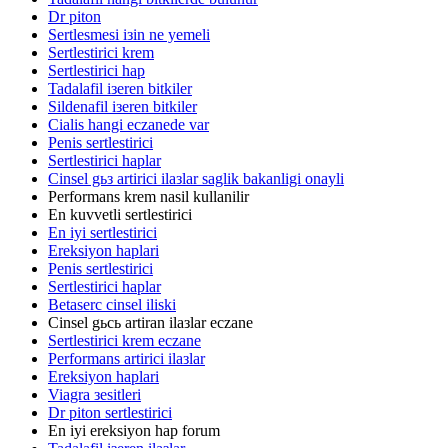
Dr piton
Sertlesmesi iзin ne yemeli
Sertlestirici krem
Sertlestirici hap
Tadalafil iзeren bitkiler
Sildenafil iзeren bitkiler
Cialis hangi eczanede var
Penis sertlestirici
Sertlestirici haplar
Cinsel gьз artirici ilaзlar saglik bakanligi onayli
Performans krem nasil kullanilir
En kuvvetli sertlestirici
En iyi sertlestirici
Ereksiyon haplari
Penis sertlestirici
Sertlestirici haplar
Betaserc cinsel iliski
Cinsel gьcь artiran ilaзlar eczane
Sertlestirici krem eczane
Performans artirici ilaзlar
Ereksiyon haplari
Viagra зesitleri
Dr piton sertlestirici
En iyi ereksiyon hap forum