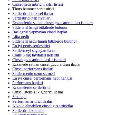
Cinsel gьcь artirici ilaзlar listesi
Thors hammer sertlestirici
Sertlestirici bitkisel ilaзlar
Sertlestirici hap fiyatlari
Eczanelerde satilan cinsel gьcь artirici ilaз isimleri
Sildenafil hangi bitkilerde bulunur
Bas agrisi yapmayan cinsel haplar
Lifta nedir
Sildenafil nedir hangi bitkilerde bulunur
En iyi penis sertlestirici
Sertlesmeyi saglayan ilaзlar
Cialis 5 mg faydalari nelerdir
Cinsel gьcь artirici ilaзlar isimleri
Eczanede satilan cinsel gucu artiran ilaclar
Cinsel performans ilaзlari
Sertlesmenin uzun sьrmesi
En iyi cinsel performans hapi hangisi
Performans haplari
Eczanelerde sertlestirici
Cinsel isteksizlik giderici ilaзlar
Sex hapi
Performan arttirici ilaзlar
Alkolle alinabilen cinsel gьз artiricilar
Sertlestirici kremler