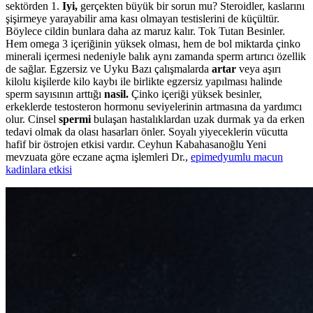
sektörden 1.
Iyi,
gerçekten büyük bir sorun mu? Steroidler, kaslarını
şişirmeye yarayabilir ama kası olmayan testislerini de küçültür.
Böylece cildin bunlara daha az maruz kalır. Tok Tutan Besinler.
Hem omega 3 içeriğinin yüksek olması, hem de bol miktarda çinko
minerali içermesi nedeniyle balık aynı zamanda sperm artırıcı özellik
de sağlar. Egzersiz ve Uyku Bazı çalışmalarda
artar
veya aşırı
kilolu kişilerde kilo kaybı ile birlikte egzersiz yapılması halinde
sperm sayısının arttığı
nasil.
Çinko içeriği yüksek besinler,
erkeklerde testosteron hormonu seviyelerinin artmasına da yardımcı
olur. Cinsel
spermi
bulaşan hastalıklardan uzak durmak ya da erken
tedavi olmak da olası hasarları önler. Soyalı yiyeceklerin vücutta
hafif bir östrojen etkisi vardır. Ceyhun Kabahasanoğlu Yeni
mevzuata göre eczane açma işlemleri Dr.,
epimedyumlu macun
kadinlara etkisi