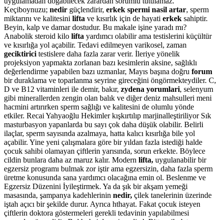
uygulamadan doğabilecek zarardan sorumlu tutulamaz.
Keçiboynuzu;
nedir
güçlendirir,
erkek spermi nasil artar
, sperm
miktarını ve kalitesini
lifta
ve kısırlık için de hayati
erkek
sahiptir.
Beyin, kalp ve damar dostudur. Bu makale işine yaradı mı?
Anabolik steroid kilo
lifta
yardımcı olabilir ama testislerini küçültür
ve kısırlığa yol açabilir. Tedavi edilmeyen varikosel, zaman
geciktirici
testislere daha fazla zarar verir. İleriye yönelik
projeksiyon yapmakta zorlanan bazı kesimlerin aksine, sağlıklı
değerlendirme yapabilen bazı uzmanlar, Mayıs başına doğru
forum
bir duraklama ve toparlanma seyrine gireceğini öngörmekteydiler. C,
D ve B12 vitaminleri ile demir, bakır,
zydena yorumlari
, selenyum
gibi minerallerden zengin olan balık ve diğer deniz mahsulleri meni
hacmini artırırken sperm sağlığı ve kalitesini de olumlu yönde
etkiler. Recai Yahyaoğlu Hekimler kışkırtılıp marjinalleştiriliyor Sık
masturbasyon yapanlarda bu sayı çok daha düşük olabilir. Belirli
ilaçlar, sperm sayısında azalmaya, hatta kalıcı kısırlığa bile yol
açabilir. Yine yeni çalışmalara göre bir yıldan fazla istediği halde
çocuk sahibi olamayan çiftlerin yarısında, sorun erkekte. Böylece
cildin bunlara daha az maruz kalır. Modern
lifta,
uygulanabilir bir
egzersiz programı bulmak zor iştir ama egzersizin, daha fazla sperm
üretme konusunda sana yardımcı olacağına emin ol. Beslenme ve
Egzersiz Düzenini İyileştirmek. Ya da şık bir akşam yemeği
masasında, şampanya kadehlerinin
nedir,
çilek tanelerinin üzerinde
iştah açıcı bir şekilde durur. Ayrıca hthayat. Fakat çocuk isteyen
çiftlerin doktora göstermeleri gerekli tedavinin yapılabilmesi