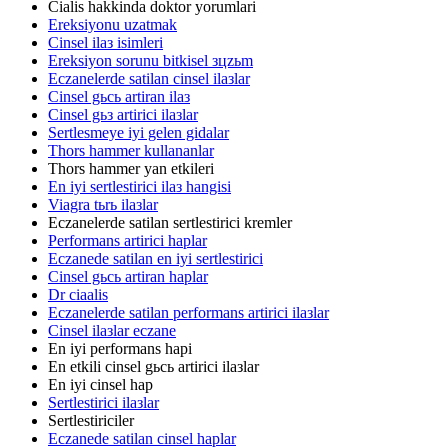
Cialis hakkinda doktor yorumlari
Ereksiyonu uzatmak
Cinsel ilaз isimleri
Ereksiyon sorunu bitkisel зцzьm
Eczanelerde satilan cinsel ilaзlar
Cinsel gьcь artiran ilaз
Cinsel gьз artirici ilaзlar
Sertlesmeye iyi gelen gidalar
Thors hammer kullananlar
Thors hammer yan etkileri
En iyi sertlestirici ilaз hangisi
Viagra tьrь ilaзlar
Eczanelerde satilan sertlestirici kremler
Performans artirici haplar
Eczanede satilan en iyi sertlestirici
Cinsel gьcь artiran haplar
Dr ciaalis
Eczanelerde satilan performans artirici ilaзlar
Cinsel ilaзlar eczane
En iyi performans hapi
En etkili cinsel gьcь artirici ilaзlar
En iyi cinsel hap
Sertlestirici ilaзlar
Sertlestiriciler
Eczanede satilan cinsel haplar