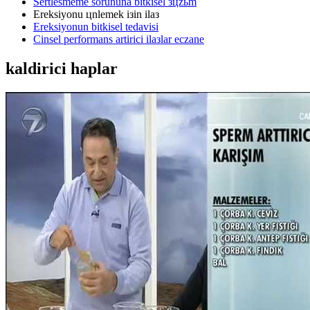
Sertlesmeme sorununa bitkisel зцzьm
Ereksiyonu цnlemek iзin ilaз
Ereksiyonun bitkisel tedavisi
Cinsel performans artirici ilaзlar eczane
kaldirici haplar