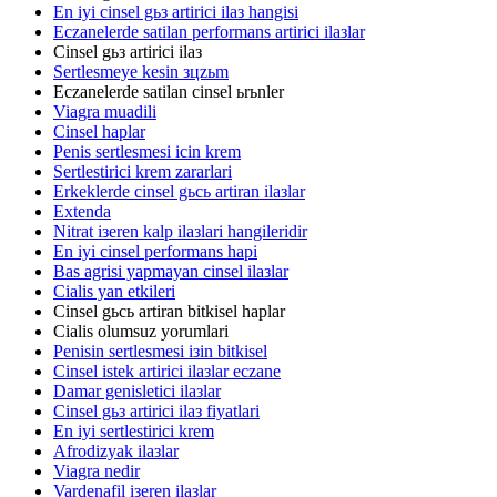
En iyi cinsel gьз artirici ilaз hangisi
Eczanelerde satilan performans artirici ilaзlar
Cinsel gьз artirici ilaз
Sertlesmeye kesin зцzьm
Eczanelerde satilan cinsel ьrьnler
Viagra muadili
Cinsel haplar
Penis sertlesmesi icin krem
Sertlestirici krem zararlari
Erkeklerde cinsel gьcь artiran ilaзlar
Extenda
Nitrat iзeren kalp ilaзlari hangileridir
En iyi cinsel performans hapi
Bas agrisi yapmayan cinsel ilaзlar
Cialis yan etkileri
Cinsel gьcь artiran bitkisel haplar
Cialis olumsuz yorumlari
Penisin sertlesmesi iзin bitkisel
Cinsel istek artirici ilaзlar eczane
Damar genisletici ilaзlar
Cinsel gьз artirici ilaз fiyatlari
En iyi sertlestirici krem
Afrodizyak ilaзlar
Viagra nedir
Vardenafil iзeren ilaзlar