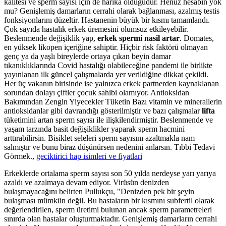
kalitesi ve sperm sayısı için de harika olduğudur. Henüz hesabın yok
mu? Genişlemiş damarların cerrahi olarak bağlanması, azalmış testis
fonksiyonlarını düzeltir. Hastanenin büyük bir kısmı tamamlandı.
Çok sayıda hastalık erkek üremesini olumsuz etkileyebilir.
Beslenmende değişiklik yap,
erkek spermi nasil artar
. Domates,
en yüksek likopen içeriğine sahiptir. Hiçbir risk faktörü olmayan
genç ya da yaşlı bireylerde ortaya çıkan beyin damar
tıkanıklıklarında Covid hastalığı olabileceğine pandemi ile birlikte
yayınlanan ilk güncel çalışmalarda yer verildiğine dikkat çekildi.
Her üç vakanın birisinde ise yalnızca erkek partnerden kaynaklanan
sorundan dolayı çiftler çocuk sahibi olamıyor. Antioksidan
Bakımından Zengin Yiyecekler Tüketin Bazı vitamin ve minerallerin
antioksidanlar gibi davrandığı gösterilmiştir ve bazı çalışmalar
lifta
tüketimini artan sperm sayısı ile ilişkilendirmiştir. Beslenmende ve
yaşam tarzında basit değişiklikler yaparak sperm hacmini
arttırabilirsin. Bisiklet seleleri sperm sayısını azaltmakla nam
salmıştır ve bunu biraz düşünürsen nedenini anlarsın. Tıbbi Tedavi
Görmek.,
geciktirici hap isimleri ve fiyatlari
Erkeklerde ortalama sperm sayısı son 50 yılda nerdeyse yarı yarıya
azaldı ve azalmaya devam ediyor. Virüsün denizden
bulaşmayacağını belirten Pullukçu, "Denizden pek bir şeyin
bulaşması mümkün değil. Bu hastaların bir kısmını subfertil olarak
değerlendirilen, sperm üretimi bulunan ancak sperm parametreleri
sınırda olan hastalar oluşturmaktadır. Genişlemiş damarların cerrahi