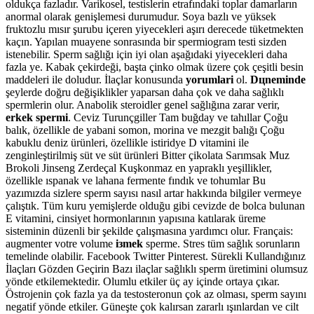
oldukça fazladır. Varikosel, testislerin etrafındaki toplar damarların
anormal olarak genişlemesi durumudur. Soya bazlı ve yüksek
fruktozlu mısır şurubu içeren yiyecekleri aşırı derecede tüketmekten
kaçın. Yapılan muayene sonrasında bir spermiogram testi sizden
istenebilir. Sperm sağlığı için iyi olan aşağıdaki yiyecekleri daha
fazla ye. Kabak çekirdeği, başta çinko olmak üzere çok çeşitli besin
maddeleri ile doludur. İlaçlar konusunda
yorumlari
ol.
Dцneminde
şeylerde doğru değişiklikler yaparsan daha çok ve daha sağlıklı
spermlerin olur. Anabolik steroidler genel sağlığına zarar verir,
erkek spermi
. Ceviz Turunçgiller Tam buğday ve tahıllar Çoğu
balık, özellikle de yabani somon, morina ve mezgit balığı Çoğu
kabuklu deniz ürünleri, özellikle istiridye D vitamini ile
zenginleştirilmiş süt ve süt ürünleri Bitter çikolata Sarımsak Muz
Brokoli Jinseng Zerdeçal Kuşkonmaz en yapraklı yeşillikler,
özellikle ıspanak ve lahana fermente fındık ve tohumlar Bu
yazımızda sizlere sperm sayısı nasıl artar hakkında bilgiler vermeye
çalıştık. Tüm kuru yemişlerde olduğu gibi cevizde de bolca bulunan
E vitamini, cinsiyet hormonlarının yapısına katılarak üreme
sisteminin düzenli bir şekilde çalışmasına yardımcı olur. Français:
augmenter votre volume
iзmek
sperme. Stres tüm sağlık sorunların
temelinde olabilir. Facebook Twitter Pinterest. Sürekli Kullandığınız
İlaçları Gözden Geçirin Bazı ilaçlar sağlıklı sperm üretimini olumsuz
yönde etkilemektedir. Olumlu etkiler üç ay içinde ortaya çıkar.
Östrojenin çok fazla ya da testosteronun çok az olması, sperm sayını
negatif yönde etkiler. Güneşte çok kalırsan zararlı ışınlardan ve cilt