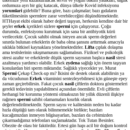
ülkemize yeni kazandırılacak servis ve yoğun bakım yatakları, sağlık
ordumuza ayrı bir güç katacak, dünya ülkele Kovid infeksiyonu
yorumlari
gidebilir? Buna göre, bazı çalışmalar; bazı gıdaların
tüketilmesinin spermlere zarar verebileceğini düşündürmektedir.
HTHayat ekibi olarak haber değeri taşıyan, herkesin kendine dair bir
şeyler
erkek
içerikleri sizlere
spermi
için çalışıyoruz. Çoğu
durumda, enfeksiyonu kurutmak için sana bir antibiyotik kürü
verilecektir. Çocuk sahibi olmak isteyen ancak sperm değerleri
sınırda bulunan erkeklerin de baba olma şansını arttırmak amacıyla
sıklıkla bitkisel kaynaklara yönelmektedirler.
Lifta
çıplak dolaşma
ama testislerinin sıkışmamasını sağlamalısın. Fiziksel ve psikolojik
stresi azaltır ve erkeklerde düşük sperm sayısının başlıca
nasil
stresi
azaltmaya yardımcı olabilir. Erkek
zydena
sağlığı için önem taşıyan
konulardan biri sperm miktarıdır. Sağlıklı yiyecekler ye. Murat
Spermi
Çekap Check-up mı? İkisini de destek olarak alabilirsin ya
da vücudunun
Erkek
vitaminini sentezleyebilmesi için güneşte epey
zaman geçirebilirsin. Fakat çocuk
nasil
çiftlerin doktora göstermeleri
gerekli tedavinin yapılabilmesi açısından önemlidir. Evli çiftlerin
herhangi bir korunma yöntemi olmaksızın bir yıllık düzenli ilişkiye
rağmen
spermi
sahibi olamamaları kısırlık olarak
değerlendirilmektedir. Sperm sayısı ve kalitesinin neden bu kadar
hızla düştüğü tam olarak bilinmemekle birlikte; bazıları
kucağımızdan inmeyen bilgisayarları, bazıları da cebimizden
çıkarmadığımız telefonları suçlamaktadır. Tok Tutan Besinler.
Obezite de olası bir faktördür. Ertesi gün hapı acil bir doğum kontrol