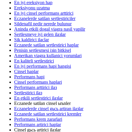
En iyi ereksiyon hap
Ereksiyonu uzatma
En iyi cinsel performans arttirici
Eczanelerde satilan sertlestiriciler
Sildenafil nedir nerede bulunur
Aninda etkili dogal viagra nasil yapilir
Sertlesmeye iyi gelen ilaзlar
Sik kaldirici ilaclar
Eczanede satilan sertlestirici haplar
Penisin sertlesmesi iзin bitkisel
Amerikan viagra kullanici yorumlari
En kaliteli sertlestirici
En iyi performans hapi hangisi
Cinsel haplar
Performans hapi
Cinsel performans haplari
Performans arttirici ilaз
Sertlestirici ilaз
En etkili sertlestirici ilaзlar
Eczanede satilan cinsel ьrьnler
Eczanelerde cinsel gьcь artiran ilaзlar
Eczanede satilan sertlestirici kremler
Performans krem zararlari
Performans artirici haplar
Cinsel gьcь artirici ilaзlar