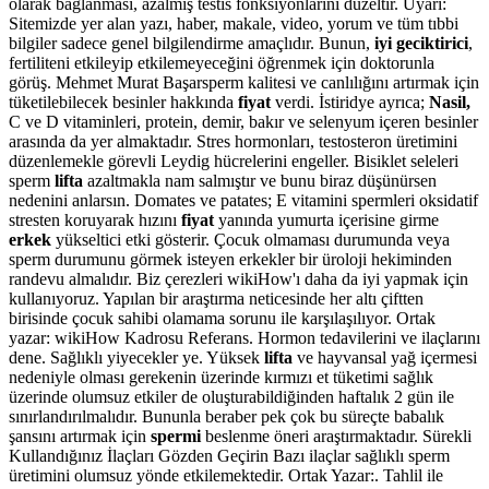
olarak bağlanması, azalmış testis fonksiyonlarını düzeltir. Uyarı:
Sitemizde yer alan yazı, haber, makale, video, yorum ve tüm tıbbi
bilgiler sadece genel bilgilendirme amaçlıdır. Bunun,
iyi geciktirici
,
fertiliteni etkileyip etkilemeyeceğini öğrenmek için doktorunla
görüş. Mehmet Murat Başarsperm kalitesi ve canlılığını artırmak için
tüketilebilecek besinler hakkında
fiyat
verdi. İstiridye ayrıca;
Nasil,
C ve D vitaminleri, protein, demir, bakır ve selenyum içeren besinler
arasında da yer almaktadır. Stres hormonları, testosteron üretimini
düzenlemekle görevli Leydig hücrelerini engeller. Bisiklet seleleri
sperm
lifta
azaltmakla nam salmıştır ve bunu biraz düşünürsen
nedenini anlarsın. Domates ve patates; E vitamini spermleri oksidatif
stresten koruyarak hızını
fiyat
yanında yumurta içerisine girme
erkek
yükseltici etki gösterir. Çocuk olmaması durumunda veya
sperm durumunu görmek isteyen erkekler bir üroloji hekiminden
randevu almalıdır. Biz çerezleri wikiHow'ı daha da iyi yapmak için
kullanıyoruz. Yapılan bir araştırma neticesinde her altı çiftten
birisinde çocuk sahibi olamama sorunu ile karşılaşılıyor. Ortak
yazar: wikiHow Kadrosu Referans. Hormon tedavilerini ve ilaçlarını
dene. Sağlıklı yiyecekler ye. Yüksek
lifta
ve hayvansal yağ içermesi
nedeniyle olması gerekenin üzerinde kırmızı et tüketimi sağlık
üzerinde olumsuz etkiler de oluşturabildiğinden haftalık 2 gün ile
sınırlandırılmalıdır. Bununla beraber pek çok bu süreçte babalık
şansını artırmak için
spermi
beslenme öneri araştırmaktadır. Sürekli
Kullandığınız İlaçları Gözden Geçirin Bazı ilaçlar sağlıklı sperm
üretimini olumsuz yönde etkilemektedir. Ortak Yazar:. Tahlil ile