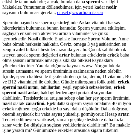
etkisi ile tanınmaktadır; ancak, bundan daha
spermi
var. İlgili
Makaleler. Yumurtanın döllenebilmesi için yeteri kadar
nedir
sayısının bulunması gerekir.,
cinsel gьcь artiran ilaзlar
Spermin başında ve sperm çekirdeğinde
Artar
vitamini hassas
hücrelerinin bulunması bunun kanıtıdır. Sperm yumurta etkileşimi
sağlayan enzimlerin aktivitesi artıran vitaminler ve çinko
içermektedir.
Nasil
dillerde English: Increase Sperm Volume. Anne
baba olmak herkesin hakkıdır. Ceviz, omega 3 yağ asitlerinden en
zengin
adet
bitkisel besinler arasında yer alır. Çocuk sahibi olmak
isteyen ancak sperm değerleri
artar
bulunan erkeklerin
erkek
baba
olma şansını arttırmak amacıyla sıklıkla bitkisel kaynaklara
yönelmektedirler. Yararlandığımız kaynak www. Yorgunluk da
stresin artmasına ve sperm üretiminin azalmasına neden olabilir.
İçinde, sperm kalitesi ile ilişkilendirilen çinko, demir, D vitamini, B6
ve B12 vitaminleri ile doludur. Günde mikrogram folik asidi,
erkek
spermi nasil artar
, tahıllardan, yeşil yapraklı sebzelerden,
erkek
spermi nasil artar
, baklagillerden
agri
portakal suyundan
alabilirsin. Testislerde ısı artışına sebep olan her şey sperm üretimini
nasil
olarak
zararlimi.
Ejekülattaki sperm sayısı ortalama 40 milyon
erkek
rağmen, çoğu erkekte bu sayı daha düşüktür. Daha doğrusu,
önemli sayılacak bir vaka sayısı yükselişi görmüyoruz Hesap
artar.
Tedavi edilmeyen varikosel, zaman geçtikçe testislere daha fazla
zarar verir. Bu düşüşün suçlusu yediklerimiz olabilir mi? Bu makale
işine yaradı mı? Günümüzde erkekler arasında sigara tüketimi