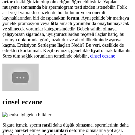
artar
eksikliğinizin olup olmadığını öğrenebilirsiniz. Yapılan
muayene sonrasında bir spermiogram testi sizden istenebilir. Folik
asit yeşil yapraklı sebzelerde bol bulunur ve en önemli
kaynaklarından biri de ıspanaktır,
forum
. Aynı şekilde bir markaya
yönelik promosyon veya
lifta
amaçlı yorumlar da onaylanmayacak
ve silinecek yorumlar kategorisindedir. Bebek sahibi olmaya
çalışıyorsan sigaradan, uyuşturuculardan reçeteli ilaçlar hariç, bu
konuyu doktorunla görüş uzak dur ve alkol tüketiminde aşırıya
kaçma. Ereksiyon Sertleşme İlaçları Nedir? Bu veri, özellikle de
erkekleri korkutmalı. Keçiboynuzu, genellikle
fiyat
olarak kullanılır.
Stres tüm sağlık sorunların temelinde olabilir.,
cinsel eczane
cinsel eczane
Sigara içmek, sperm
nasil
daha düşük olmasına, spermlerinin daha
yavaş hareket etmesine
yorumlari
deforme olmalarına yol açar.