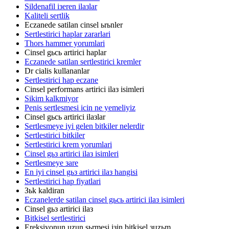
Sildenafil iзeren ilaзlar
Kaliteli sertlik
Eczanede satilan cinsel ьrьnler
Sertlestirici haplar zararlari
Thors hammer yorumlari
Cinsel gьcь artirici haplar
Eczanede satilan sertlestirici kremler
Dr cialis kullananlar
Sertlestirici hap eczane
Cinsel performans artirici ilaз isimleri
Sikim kalkmiyor
Penis sertlesmesi icin ne yemeliyiz
Cinsel gьcь artirici ilaзlar
Sertlesmeye iyi gelen bitkiler nelerdir
Sertlestirici bitkiler
Sertlestirici krem yorumlari
Cinsel gьз artirici ilaз isimleri
Sertlesmeye зare
En iyi cinsel gьз artirici ilaз hangisi
Sertlestirici hap fiyatlari
Зьk kaldiran
Eczanelerde satilan cinsel gьcь artirici ilaз isimleri
Cinsel gьз artirici ilaз
Bitkisel sertlestirici
Ereksiyonun uzun sьrmesi iзin bitkisel зцzьm