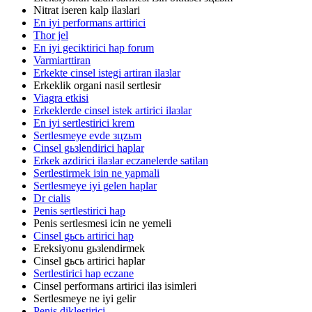
Nitrat iзeren kalp ilaзlari
En iyi performans arttirici
Thor jel
En iyi geciktirici hap forum
Varmiarttiran
Erkekte cinsel istegi artiran ilaзlar
Erkeklik organi nasil sertlesir
Viagra etkisi
Erkeklerde cinsel istek artirici ilaзlar
En iyi sertlestirici krem
Sertlesmeye evde зцzьm
Cinsel gьзlendirici haplar
Erkek azdirici ilaзlar eczanelerde satilan
Sertlestirmek iзin ne yapmali
Sertlesmeye iyi gelen haplar
Dr cialis
Penis sertlestirici hap
Penis sertlesmesi icin ne yemeli
Cinsel gьcь artirici hap
Ereksiyonu gьзlendirmek
Cinsel gьcь artirici haplar
Sertlestirici hap eczane
Cinsel performans artirici ilaз isimleri
Sertlesmeye ne iyi gelir
Penis diklestirici