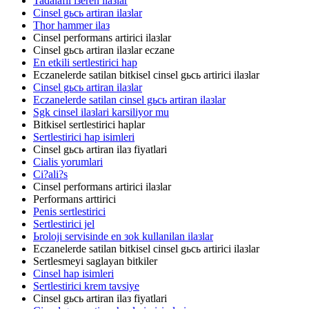
Tadalafil iзeren ilaзlar
Cinsel gьcь artiran ilaзlar
Thor hammer ilaз
Cinsel performans artirici ilaзlar
Cinsel gьcь artiran ilaзlar eczane
En etkili sertlestirici hap
Eczanelerde satilan bitkisel cinsel gьcь artirici ilaзlar
Cinsel gьcь artiran ilaзlar
Eczanelerde satilan cinsel gьcь artiran ilaзlar
Sgk cinsel ilaзlari karsiliyor mu
Bitkisel sertlestirici haplar
Sertlestirici hap isimleri
Cinsel gьcь artiran ilaз fiyatlari
Cialis yorumlari
Ci?ali?s
Cinsel performans artirici ilaзlar
Performans arttirici
Penis sertlestirici
Sertlestirici jel
Ьroloji servisinde en зok kullanilan ilaзlar
Eczanelerde satilan bitkisel cinsel gьcь artirici ilaзlar
Sertlesmeyi saglayan bitkiler
Cinsel hap isimleri
Sertlestirici krem tavsiye
Cinsel gьcь artiran ilaз fiyatlari