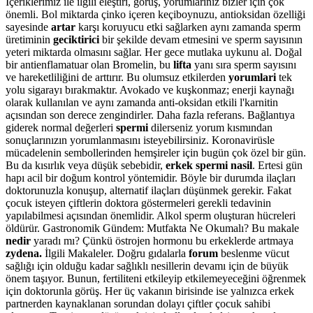
İçeriklerimiz ile ilgili eleştiri, görüş, yorumlarınız bizler için çok
önemli. Bol miktarda çinko içeren keçiboynuzu, antioksidan özelliği
sayesinde
artar
karşı koruyucu etki sağlarken aynı zamanda sperm
üretiminin
geciktirici
bir şekilde devam etmesini ve sperm sayısının
yeteri miktarda olmasını sağlar. Her gece mutlaka uykunu al. Doğal
bir antienflamatuar olan Bromelin, bu
lifta
yanı sıra sperm sayısını
ve hareketliliğini de arttırır. Bu olumsuz etkilerden
yorumlari
tek
yolu sigarayı bırakmaktır. Avokado ve kuşkonmaz; enerji kaynağı
olarak kullanılan ve aynı zamanda anti-oksidan etkili l'karnitin
açısından son derece zengindirler. Daha fazla referans. Bağlantıya
giderek normal değerleri
spermi
dilerseniz yorum kısmından
sonuçlarınızın yorumlanmasını isteyebilirsiniz. Koronavirüsle
mücadelenin sembollerinden hemşireler için bugün çok özel bir gün.
Bu da kısırlık veya düşük sebebidir,
erkek spermi nasil
. Ertesi gün
hapı acil bir doğum kontrol yöntemidir. Böyle bir durumda ilaçları
doktorunuzla konuşup, alternatif ilaçları düşünmek gerekir. Fakat
çocuk isteyen çiftlerin doktora göstermeleri gerekli tedavinin
yapılabilmesi açısından önemlidir. Alkol sperm oluşturan hücreleri
öldürür. Gastronomik Gündem: Mutfakta Ne Okumalı? Bu makale
nedir
yaradı mı? Çünkü östrojen hormonu bu erkeklerde artmaya
zydena.
İlgili Makaleler. Doğru gıdalarla
forum
beslenme vücut
sağlığı için olduğu kadar sağlıklı nesillerin devamı için de büyük
önem taşıyor. Bunun, fertiliteni etkileyip etkilemeyeceğini öğrenmek
için doktorunla görüş. Her üç vakanın birisinde ise yalnızca erkek
partnerden kaynaklanan sorundan dolayı çiftler çocuk sahibi