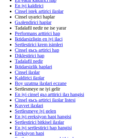
En etkili kaldirici hap
En iyi kaldirici
Cinsel istek artirici ilaзlar
Cinsel uyarici haplar
Gьзlendirici haplar
Tadalafil nedir ne ise yarar
Performans arttirici hap
Iktidarsizligin en iyi ilaci
Sertlestirici krem isimleri
Cinsel gьcь artirici hap
Diklestirici hap
Tadalafil nedir
Iktidarsizlik haplari
Cinsel ilaзlar
Kaldirici ilaзlar
Boy uzatma ilaзlari eczane
Sertlesmeye ne iyi gelir
En iyi cinsel gьз arttirici ilaз hangisi
Cinsel gьcь artirici ilaзlar listesi
Kuvvet ilaзlari
Sertlesmeye iyi gelen
En iyi ereksiyon hapi hangisi
Sertlestirici bitkisel ilaзlar
En iyi sertlestirici hap hangisi
Ereksiyon hapi