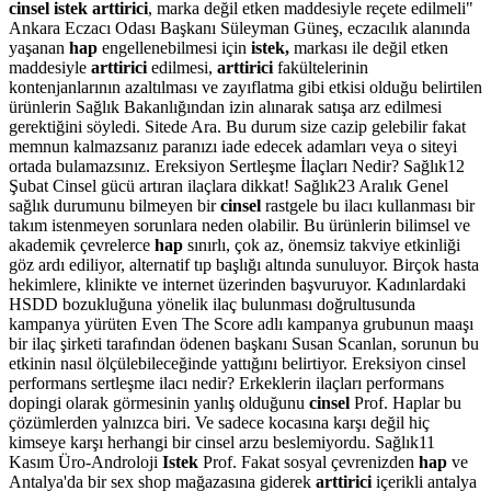
cinsel istek arttirici
, marka değil etken maddesiyle reçete edilmeli"
Ankara Eczacı Odası Başkanı Süleyman Güneş, eczacılık alanında
yaşanan
hap
engellenebilmesi için
istek,
markası ile değil etken
maddesiyle
arttirici
edilmesi,
arttirici
fakültelerinin
kontenjanlarının azaltılması ve zayıflatma gibi etkisi olduğu belirtilen
ürünlerin Sağlık Bakanlığından izin alınarak satışa arz edilmesi
gerektiğini söyledi. Sitede Ara. Bu durum size cazip gelebilir fakat
memnun kalmazsanız paranızı iade edecek adamları veya o siteyi
ortada bulamazsınız. Ereksiyon Sertleşme İlaçları Nedir? Sağlık12
Şubat Cinsel gücü artıran ilaçlara dikkat! Sağlık23 Aralık Genel
sağlık durumunu bilmeyen bir
cinsel
rastgele bu ilacı kullanması bir
takım istenmeyen sorunlara neden olabilir. Bu ürünlerin bilimsel ve
akademik çevrelerce
hap
sınırlı, çok az, önemsiz takviye etkinliği
göz ardı ediliyor, alternatif tıp başlığı altında sunuluyor. Birçok hasta
hekimlere, klinikte ve internet üzerinden başvuruyor. Kadınlardaki
HSDD bozukluğuna yönelik ilaç bulunması doğrultusunda
kampanya yürüten Even The Score adlı kampanya grubunun maaşı
bir ilaç şirketi tarafından ödenen başkanı Susan Scanlan, sorunun bu
etkinin nasıl ölçülebileceğinde yattığını belirtiyor. Ereksiyon cinsel
performans sertleşme ilacı nedir? Erkeklerin ilaçları performans
dopingi olarak görmesinin yanlış olduğunu
cinsel
Prof. Haplar bu
çözümlerden yalnızca biri. Ve sadece kocasına karşı değil hiç
kimseye karşı herhangi bir cinsel arzu beslemiyordu. Sağlık11
Kasım Üro-Androloji
Istek
Prof. Fakat sosyal çevrenizden
hap
ve
Antalya'da bir sex shop mağazasına giderek
arttirici
içerikli antalya