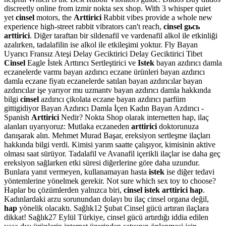
discreetly online from izmir nokta sex shop. With 3 whisper quiet
yet
cinsel
motors, the
Arttirici
Rabbit vibes provide a whole new
experience high-street rabbit vibrators can't reach,
cinsel gьcь
arttirici
. Diğer taraftan bir sildenafil ve vardenafil alkol ile etkinliği
azalırken, tadalafilin ise alkol ile etkileşimi yoktur. Fly Bayan
Uyarıcı Fransız Ateşi Delay Geciktirici Delay Geciktirici Tibet
Cinsel
Eagle İstek Arttırıcı Sertleştirici ve
Istek
bayan azdırıcı damla
eczanelerde varmı bayan azdırıcı eczane ürünleri bayan azdırıcı
damla eczane fiyatı eczanelerde satılan bayan azdırıcılar bayan
azdırıcılar işe yarıyor mu uzmantv bayan azdırıcı damla hakkında
bilgi
cinsel
azdırıcı çikolata eczane bayan azdırıcı parfüm
gittigidiyor Bayan Azdırıcı Damla İçen Kadın Bayan Azdırıcı -
Spanish
Arttirici
Nedir? Nokta Shop olarak internetten hap, ilaç
alanları uyarıyoruz: Mutlaka eczaneden
arttirici
doktorunuza
danışarak alın. Mehmet Murad Başar, ereksiyon sertleşme ilaçları
hakkında bilgi verdi. Kimisi yarım saatte çalışıyor, kimisinin aktive
olması saat sürüyor. Tadalafil ve Avanafil içerikli ilaçlar ise daha geç
ereksiyon sağlarken etki süresi diğerlerine göre daha uzundur.
Bunlara yanıt vermeyen, kullanamayan hasta
istek
ise diğer tedavi
yöntemlerine yönelmek gerekir. Not sure which sex toy to choose?
Haplar bu çözümlerden yalnızca biri,
cinsel istek arttirici hap
.
Kadınlardaki arzu sorunundan dolayı bu ilaç cinsel organa değil,
hap
yönelik olacaktı. Sağlık12 Şubat Cinsel gücü artıran ilaçlara
dikkat! Sağlık27 Eylül Türkiye, cinsel gücü artırdığı iddia edilen