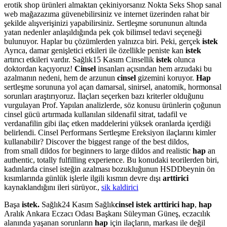
erotik shop ürünleri almaktan çekiniyorsanız Nokta Seks Shop sanal
web mağazazıma güvenebilirsiniz ve internet üzerinden rahat bir
şekilde alışverişinizi yapabilirsiniz. Sertleşme sorununun altında
yatan nedenler anlaşıldığında pek çok bilimsel tedavi seçeneği
bulunuyor. Haplar bu çözümlerden yalnızca biri. Peki, gerçek
istek
Ayrıca, damar genişletici etkileri ile özellikle peniste kan
istek
artırıcı etkileri vardır. Sağlık15 Kasım Cinsellik
istek
olunca
doktordan kaçıyoruz!
Cinsel
insanları açısından hem arzudaki bu
azalmanın nedeni, hem de arzunun
cinsel
gizemini koruyor.
Hap
sertleşme sorununa yol açan damarsal, sinirsel, anatomik, hormonsal
sorunları araştırıyoruz. İlaçları seçerken bazı kriterler olduğunu
vurgulayan Prof. Yapılan analizlerde, söz konusu ürünlerin çoğunun
cinsel gücü artırmada kullanılan sildenafil sitrat, tadafil ve
verdanafilin gibi ilaç etken maddelerini yüksek oranlarda içerdiği
belirlendi. Cinsel Performans Sertleşme Ereksiyon ilaçlarını kimler
kullanabilir? Discover the biggest range of the best dildos,
from small dildos for beginners to large dildos and realistic
hap
an
authentic, totally fulfilling experience. Bu konudaki teorilerden biri,
kadınlarda cinsel isteğin azalması bozukluğunun HSDDbeynin ön
kısımlarında günlük işlerle ilgili kısmın devre dışı
arttirici
kaynaklandığını ileri sürüyor.,
sik kaldirici
Başa
istek.
Sağlık24 Kasım Sağlık
cinsel istek arttirici hap
,
hap
Aralık Ankara Eczacı Odası Başkanı Süleyman Güneş, eczacılık
alanında yaşanan sorunların
hap
için ilaçların, markası ile değil