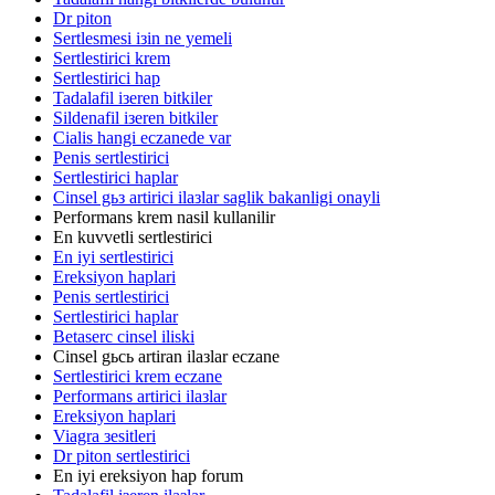
Dr piton
Sertlesmesi iзin ne yemeli
Sertlestirici krem
Sertlestirici hap
Tadalafil iзeren bitkiler
Sildenafil iзeren bitkiler
Cialis hangi eczanede var
Penis sertlestirici
Sertlestirici haplar
Cinsel gьз artirici ilaзlar saglik bakanligi onayli
Performans krem nasil kullanilir
En kuvvetli sertlestirici
En iyi sertlestirici
Ereksiyon haplari
Penis sertlestirici
Sertlestirici haplar
Betaserc cinsel iliski
Cinsel gьcь artiran ilaзlar eczane
Sertlestirici krem eczane
Performans artirici ilaзlar
Ereksiyon haplari
Viagra зesitleri
Dr piton sertlestirici
En iyi ereksiyon hap forum