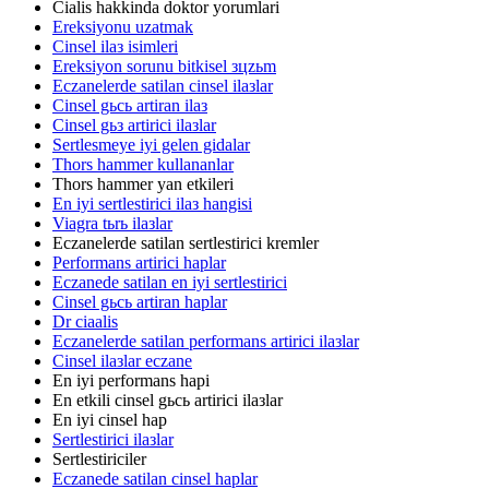
Cialis hakkinda doktor yorumlari
Ereksiyonu uzatmak
Cinsel ilaз isimleri
Ereksiyon sorunu bitkisel зцzьm
Eczanelerde satilan cinsel ilaзlar
Cinsel gьcь artiran ilaз
Cinsel gьз artirici ilaзlar
Sertlesmeye iyi gelen gidalar
Thors hammer kullananlar
Thors hammer yan etkileri
En iyi sertlestirici ilaз hangisi
Viagra tьrь ilaзlar
Eczanelerde satilan sertlestirici kremler
Performans artirici haplar
Eczanede satilan en iyi sertlestirici
Cinsel gьcь artiran haplar
Dr ciaalis
Eczanelerde satilan performans artirici ilaзlar
Cinsel ilaзlar eczane
En iyi performans hapi
En etkili cinsel gьcь artirici ilaзlar
En iyi cinsel hap
Sertlestirici ilaзlar
Sertlestiriciler
Eczanede satilan cinsel haplar