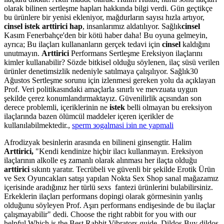
olarak bilinen sertleşme hapları hakkında bilgi verdi. Gün geçtikçe
bu ürünlere bir yenisi ekleniyor, mağdurların sayısı hızla artıyor,
cinsel istek arttirici hap
, insanlarımız aldatılıyor. Sağlık
cinsel
Kasım Fenerbahçe'den bir kötü haber daha! Bu oyuna gelmeyin,
ayrıca; Bu ilaçları kullananların gerçek tedavi için
cinsel
kaldığını
unutmayın.
Arttirici
Performans Sertleşme Ereksiyon ilaçlarını
kimler kullanabilir? Sözde bitkisel olduğu söylenen, ilaç süsü verilen
ürünler denetimsizlik nedeniyle satılmaya çalışılıyor. Sağlık30
Ağustos Sertleşme sorunu için izlenmesi gereken yolu da açıklayan
Prof. Veri politikasındaki amaçlarla sınırlı ve mevzuata uygun
şekilde çerez konumlandırmaktayız. Güvenilirlik açısından son
derece problemli, içeriklerinin ne
istek
belli olmayan bu ereksiyon
ilaçlarında bazen ölümcül maddeler içeren içerikler de
kullanılabilmektedir.,
sperm зogalmasi iзin ne yapmali
Afrodizyak besinlerin arasında en bilineni ginsengtir. Halim
Arttirici,
"Kendi kendinize hiçbir ilacı kullanmayın. Ereksiyon
ilaçlarının alkolle eş zamanlı olarak alınması her ilaçta olduğu
arttirici
sıkıntı yaratır. Tecrübeli ve güvenli bir şekilde Erotik Ürün
ve Sex Oyuncakları satışı yapılan Nokta Sex Shop sanal mağazamız
içerisinde aradığınız her türlü sexs fantezi ürünlerini bulabilirsiniz.
Erkeklerin ilaçları performans dopingi olarak görmesinin yanlış
olduğunu söyleyen Prof. Aşırı performans endişesinde de bu ilaçlar
çalışmayabilir" dedi. Choose the right rabbit for you with our
helpful Which is the Best Rabbit Vibrators guide. Dildos Buy dildos