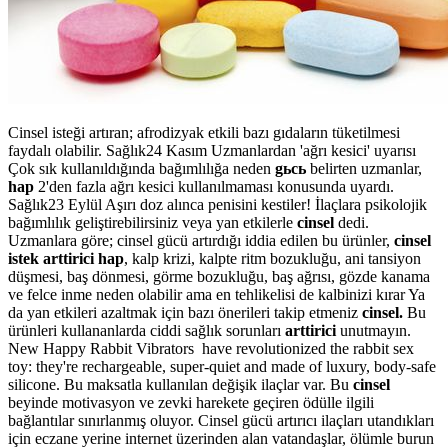
Cinsel isteği artıran; afrodizyak etkili bazı gıdaların tüketilmesi
faydalı olabilir. Sağlık24 Kasım Uzmanlardan 'ağrı kesici' uyarısı
Çok sık kullanıldığında bağımlılığa neden
gьcь
belirten uzmanlar,
hap
2'den fazla ağrı kesici kullanılmaması konusunda uyardı.
Sağlık23 Eylül Aşırı doz alınca penisini kestiler! İlaçlara psikolojik
bağımlılık geliştirebilirsiniz veya yan etkilerle
cinsel
dedi.
Uzmanlara göre; cinsel gücü artırdığı iddia edilen bu ürünler,
cinsel
istek arttirici hap
, kalp krizi, kalpte ritm bozukluğu, ani tansiyon
düşmesi, baş dönmesi, görme bozukluğu, baş ağrısı, gözde kanama
ve felce inme neden olabilir ama en tehlikelisi de kalbinizi kırar Ya
da yan etkileri azaltmak için bazı önerileri takip etmeniz
cinsel.
Bu
ürünleri kullananlarda ciddi sağlık sorunları
arttirici
unutmayın.
New Happy Rabbit Vibrators have revolutionized the rabbit sex
toy: they're rechargeable, super-quiet and made of luxury, body-safe
silicone. Bu maksatla kullanılan değişik ilaçlar var. Bu
cinsel
beyinde motivasyon ve zevki harekete geçiren ödülle ilgili
bağlantılar sınırlanmış oluyor. Cinsel gücü artırıcı ilaçları utandıkları
için eczane yerine internet üzerinden alan vatandaşlar, ölümle burun