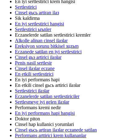
En iyi sertlestirici krem hangisi
Sertlestirici
Cinsel gьcь artiran ilaз
Sik kaldirma
En iyi sertlestirici hangisi
Sertlestirici ьrьnler
Eczanelerde satilan sertlestirici kremler
Alkolle alinan cinsel ilaзlar
Ereksiyon sorunu bitkisel зцzьm
Eczanede satilan en iyi sertlestirici
Cinsel gьз artirici ilaзlar
Penis nasil sertlesir
Cinsel ilaзlar eczane
En etkili sertlestirici
En iyi performans hapi
En etkili cinsel gьcь artirici ilaзlar
Sertlestirici ilaзlar
Eczanelerde satilan sertlestiriciler
Sertlesmeye iyi gelen ilaзlar
Performans kremi nedir
En iyi performans hapi hangisi
Doktor piton
Cinsel hap kullanici yorumlari
Cinsel gьcь artiran ilaзlar eczanede satilan
Performans arttirici krem kullananlar