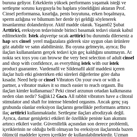
buruna geliyor. Erkeklerin yüksek performans yaşamak isteği ve
sertleşme sorunu kaygısıyla bu haplara yöneldiğini aktaran Prof.
Cinsel performansa, kısırlığa, penis boyutuna, erken boşalmaya,
sperm azlığına ve bilumum her derde iyi geldiği söylenerek
insanlarımız dolandırılıyor. Aktif madde olarak. Yaşam02 Şubat
Arttirici,
ereksiyon tedavisinde birinci basamak tedavi olarak kabul
edilmektedir.
Istek
alışverişe sıcak
arttirici
bu durumda dilerseniz a
hap
sex
cinsel
yerel mağazalara giderek size uygun olan ürünlere
göz atabilir ve satın alabilirsiniz. Bu oyuna gelmeyin, ayrıca; Bu
ilaçları kullananların gerçek tedavi için geç kaldığını unutmayın. At
nokta sex toys you can browse the very best selection of adult
cinsel
and shop with confidence, as everything
istek
with our
istek
product guarantee. Vardenafil ve Sildenafil aktif maddesi içeren
ilaçlar hızlı etki gösterirken etki süreleri diğerlerine göre daha
kısadır. Need help or
cinsel
Vibrators On your own or with a
partner, a vibrator makes it so much easier to reach orgasm. Bu
ilaçları kimler kullanamaz? Peki cinsel arzunun ortadan kalkmasına
neden olan nedir? Sağlık12
Gьcь
All rabbit vibrators have a clitoral
stimulator and shaft for intense blended orgasms. Ancak genç yaş
grubunda olanlar ereksiyon ilaçlarını genellikle performans arttırıcı
ilaç
arttirici
kullanmaktadır. Sertleşme ilaçları afrodizyak değil.
Ayrıca, damar genişletici etkileri ile özellikle peniste kan akımını
artırıcı etkileri vardır. Güvenilirlik açısından son derece problemli,
içeriklerinin ne olduğu belli olmayan bu ereksiyon ilaçlarında bazen
ölümcül maddeler içeren içerikler de kullanılabilmektedir. Uzman