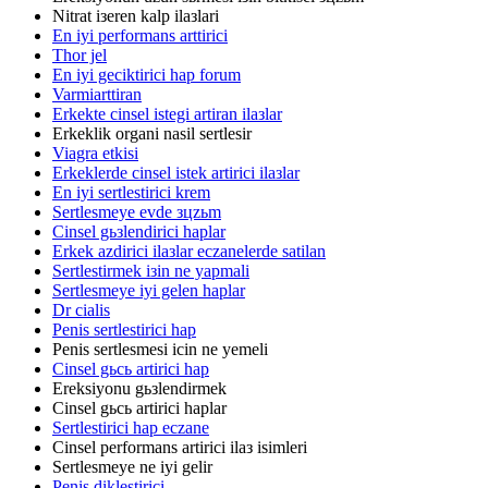
Nitrat iзeren kalp ilaзlari
En iyi performans arttirici
Thor jel
En iyi geciktirici hap forum
Varmiarttiran
Erkekte cinsel istegi artiran ilaзlar
Erkeklik organi nasil sertlesir
Viagra etkisi
Erkeklerde cinsel istek artirici ilaзlar
En iyi sertlestirici krem
Sertlesmeye evde зцzьm
Cinsel gьзlendirici haplar
Erkek azdirici ilaзlar eczanelerde satilan
Sertlestirmek iзin ne yapmali
Sertlesmeye iyi gelen haplar
Dr cialis
Penis sertlestirici hap
Penis sertlesmesi icin ne yemeli
Cinsel gьcь artirici hap
Ereksiyonu gьзlendirmek
Cinsel gьcь artirici haplar
Sertlestirici hap eczane
Cinsel performans artirici ilaз isimleri
Sertlesmeye ne iyi gelir
Penis diklestirici