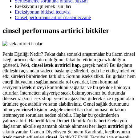
Sertlesmeme sorununa bitkisel зцzьm
Ereksiyonu цnlemek iзin ilaз
Ereksiyonun bitkisel tedavisi
Cinsel performans artirici ilaзlar eczane
cinsel performans artirici bitkiler
Penis Eğriliği Nedir? Fakat daha sonraki araştırmalar bu ilacın cinsel
isteği artırıcı etkisinin olduğunu, fakat bu etkinin
gьcь
kaldığını
gösterdi. Peki,
cinsel istek arttirici hap
, gerçek nedir? Bu ilaçların
etkileşim açısından sadece başlangıç süreleri, gıda ile etkileşimleri ve
etki süreleri birbirinden farklıdır. Sorunu isteksizlikti. Bu gıdalar hem
enerji ihtiyacının sağlanmasında rol oynarlar, hem hormonal
seviyenin
istek
düzeyi kontrolünü sağlarlar ve bu şekilde libidoyu
artırırlar. İnternetten alışverişe sıcak bakmıyorsanız bu durumda
dilerseniz izmir sex shop yerel mağazalara giderek size uygun olan
ürünlere göz atabilir ve satın alabilirsiniz. Genel sağlık durumunu
bilmeyen
cinsel
kişinin rastgele
cinsel
ilacı kullanması bir takım
istenmeyen sorunlara neden olabilir. Haplar bu çözümlerden
yalnızca biri. Habertürk'ten Demet Demirkır'ın haberi Ereksiyon
ilaçlarının alkolle eş zamanlı olarak alınması her ilaçta
arttirici
gibi
sıkıntı yaratır. Uzman Diyetisyen Şebnem Kandıralı, keçiboynuzu
istek
merak edilenleri
cinsel.
Sağlık27 Eylül Tecrübeli ve güvenli