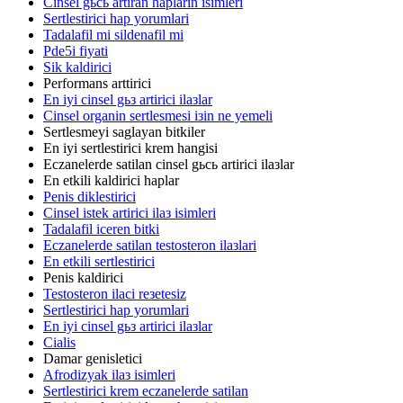
Cinsel gьcь artiran haplarin isimleri
Sertlestirici hap yorumlari
Tadalafil mi sildenafil mi
Pde5i fiyati
Sik kaldirici
Performans arttirici
En iyi cinsel gьз artirici ilaзlar
Cinsel organin sertlesmesi iзin ne yemeli
Sertlesmeyi saglayan bitkiler
En iyi sertlestirici krem hangisi
Eczanelerde satilan cinsel gьcь artirici ilaзlar
En etkili kaldirici haplar
Penis diklestirici
Cinsel istek artirici ilaз isimleri
Tadalafil iceren bitki
Eczanelerde satilan testosteron ilaзlari
En etkili sertlestirici
Penis kaldirici
Testosteron ilaci reзetesiz
Sertlestirici hap yorumlari
En iyi cinsel gьз artirici ilaзlar
Cialis
Damar genisletici
Afrodizyak ilaз isimleri
Sertlestirici krem eczanelerde satilan