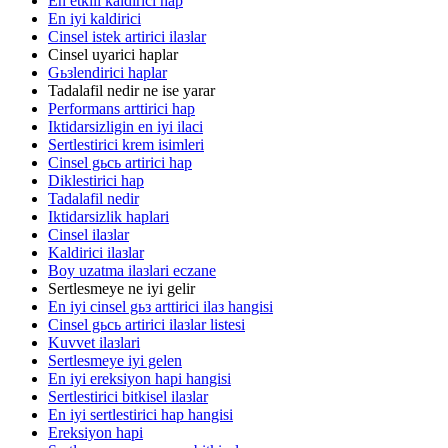
En etkili kaldirici hap
En iyi kaldirici
Cinsel istek artirici ilaзlar
Cinsel uyarici haplar
Gьзlendirici haplar
Tadalafil nedir ne ise yarar
Performans arttirici hap
Iktidarsizligin en iyi ilaci
Sertlestirici krem isimleri
Cinsel gьcь artirici hap
Diklestirici hap
Tadalafil nedir
Iktidarsizlik haplari
Cinsel ilaзlar
Kaldirici ilaзlar
Boy uzatma ilaзlari eczane
Sertlesmeye ne iyi gelir
En iyi cinsel gьз arttirici ilaз hangisi
Cinsel gьcь artirici ilaзlar listesi
Kuvvet ilaзlari
Sertlesmeye iyi gelen
En iyi ereksiyon hapi hangisi
Sertlestirici bitkisel ilaзlar
En iyi sertlestirici hap hangisi
Ereksiyon hapi