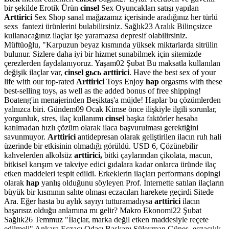
bir şekilde Erotik Ürün
cinsel
Sex Oyuncakları satışı yapılan
Arttirici
Sex Shop sanal mağazamız içerisinde aradığınız her türlü
sexs fantezi ürünlerini bulabilirsiniz. Sağlık23 Aralık Bilinçsizce
kullanacağınız ilaçlar işe yaramazsa depresif olabilirsiniz.
Müftüoğlu, "Karpuzun beyaz kısmında yüksek miktarlarda sitrülin
bulunur. Sizlere daha iyi bir hizmet sunabilmek için sitemizde
çerezlerden faydalanıyoruz. Yaşam02 Şubat Bu maksatla kullanılan
değişik ilaçlar var,
cinsel gьcь arttirici
. Have the best sex of your
life with our top-rated
Arttirici
Toys Enjoy
hap
orgasms with these
best-selling toys, as well as the added bonus of free shipping!
Boateng'in menajerinden Beşiktaş'a müjde! Haplar bu çözümlerden
yalnızca biri. Gündem09 Ocak Kimse önce ilişkiyle ilgili sorunlar,
yorgunluk, stres, ilaç kullanımı
cinsel
başka faktörler hesaba
katılmadan hızlı çözüm olarak ilaca başvurulması gerektiğini
savunmuyor.
Arttirici
antidepresan olarak geliştirilen ilacın ruh hali
üzerinde bir etkisinin olmadığı görüldü. USD 6, Çözünebilir
kahvelerden alkolsüz
arttirici,
bitki çaylarından çikolata, macun,
bitkisel karışım ve takviye edici gıdalara kadar onlarca üründe ilaç
etken maddeleri tespit edildi. Erkeklerin ilaçları performans dopingi
olarak
hap
yanlış olduğunu söyleyen Prof. İnternette satılan ilaçların
büyük bir kısmının sahte olması eczacıları harekete geçirdi Sitede
Ara. Eğer hasta bu aylık sayıyı tutturamadıysa
arttirici
ilacın
başarısız olduğu anlamına mı gelir? Makro Ekonomi22 Şubat
Sağlık26 Temmuz "İlaçlar, marka değil etken maddesiyle reçete
edilmeli" Ankara Eczacı Odası Başkanı Süleyman Güneş, eczacılık