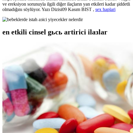
ve ereksiyon sorunuyla ilgili diğer ilaçların yan etkileri kadar şiddetli
olmadığını söylüyor. Yazı Dizisi09 Kasım BIST ,
sex haplari
en etkili cinsel gьcь artirici ilaзlar