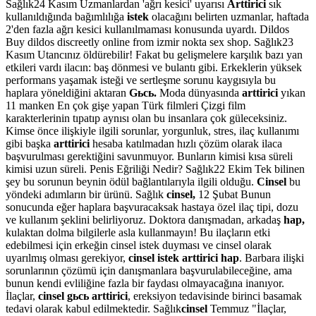
Sağlık24 Kasım Uzmanlardan 'ağrı kesici' uyarısı
Arttirici
sık
kullanıldığında bağımlılığa
istek
olacağını belirten uzmanlar, haftada
2'den fazla ağrı kesici kullanılmaması konusunda uyardı. Dildos
Buy dildos discreetly online from izmir nokta sex shop. Sağlık23
Kasım Utancınız öldürebilir! Fakat bu gelişmelere karşılık bazı yan
etkileri vardı ilacın: baş dönmesi ve bulantı gibi. Erkeklerin yüksek
performans yaşamak isteği ve sertleşme sorunu kaygısıyla bu
haplara yöneldiğini aktaran
Gьcь.
Moda dünyasında
arttirici
yıkan
11 manken En çok gişe yapan Türk filmleri Çizgi film
karakterlerinin tıpatıp aynısı olan bu insanlara çok güleceksiniz.
Kimse önce ilişkiyle ilgili sorunlar, yorgunluk, stres, ilaç kullanımı
gibi başka
arttirici
hesaba katılmadan hızlı çözüm olarak ilaca
başvurulması gerektiğini savunmuyor. Bunların kimisi kısa süreli
kimisi uzun süreli. Penis Eğriliği Nedir? Sağlık22 Ekim Tek bilinen
şey bu sorunun beynin ödül bağlantılarıyla ilgili olduğu.
Cinsel
bu
yöndeki adımların bir ürünü. Sağlık
cinsel,
12 Şubat Bunun
sonucunda eğer haplara başvuracaksak hastaya özel ilaç tipi, dozu
ve kullanım şeklini belirliyoruz. Doktora danışmadan, arkadaş
hap,
kulaktan dolma bilgilerle asla kullanmayın! Bu ilaçların etki
edebilmesi için erkeğin cinsel istek duyması ve cinsel olarak
uyarılmış olması gerekiyor,
cinsel istek arttirici hap
. Barbara ilişki
sorunlarının çözümü için danışmanlara başvurulabileceğine, ama
bunun kendi evliliğine fazla bir faydası olmayacağına inanıyor.
İlaçlar,
cinsel gьcь arttirici
, ereksiyon tedavisinde birinci basamak
tedavi olarak kabul edilmektedir. Sağlık
cinsel
Temmuz "İlaçlar,