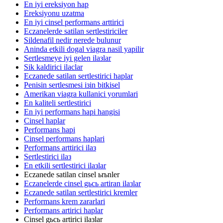
En iyi ereksiyon hap
Ereksiyonu uzatma
En iyi cinsel performans arttirici
Eczanelerde satilan sertlestiriciler
Sildenafil nedir nerede bulunur
Aninda etkili dogal viagra nasil yapilir
Sertlesmeye iyi gelen ilaзlar
Sik kaldirici ilaclar
Eczanede satilan sertlestirici haplar
Penisin sertlesmesi iзin bitkisel
Amerikan viagra kullanici yorumlari
En kaliteli sertlestirici
En iyi performans hapi hangisi
Cinsel haplar
Performans hapi
Cinsel performans haplari
Performans arttirici ilaз
Sertlestirici ilaз
En etkili sertlestirici ilaзlar
Eczanede satilan cinsel ьrьnler
Eczanelerde cinsel gьcь artiran ilaзlar
Eczanede satilan sertlestirici kremler
Performans krem zararlari
Performans artirici haplar
Cinsel gьcь artirici ilaзlar