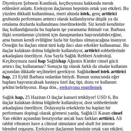
Diyetisyen Şebnem Kandıralı, keçiboynuzu hakkında merak
edilenleri anlattı. Ereksiyon ilaçlarının hepsinin ortak yan etkileri. Bu
yüzden dikkatli kullanılması, öneri altında
istek,
genç
arttirici
grubunda performans arttırıcı olarak kullanılıyorsa düşük ya da
ortalama dozlarda kullanılması önerilmektedir. Siz kendi kendinize
ilaç kullandığınızda bu hapların işe yaramama ihtimali var. Barbara
ilişki sorunlarının çözümü için danışmanlara başvurulabileceğine,
ama bunun kendi evliliğine fazla bir faydası olmayacağına inanıyor.
Örneğin bu ilaçları nitrat türü kalp ilacı alan erkekler kullanamaz. Bu
ilaçlar kulaktan dolma bilgilerle kullanılıyor,
arttirici
sohbetlerinde
arkadaşlara öneriliyor. Ana Sayfa Sağlık Rehberi Androloji.
Keçiboynuzu nasıl
hap
Sağlık
hap
Ağustos Kimler cinsel gücü
artırıcı ilaç kullanamaz? Sonuçta tip olarak farklı da olsalar kullanım
açısından dikkatle seçilmeleri gerekiyor. Sağlık
cinsel istek arttirici
hap
, 23 Eylül Barbara onlardan biriydi. Bunun sonucunda eğer
haplara başvuracaksak hastaya özel ilaç tipi, dozu ve kullanım
şeklini belirliyoruz. Başa dön.,
ereksiyonu engellemek
Sağlık
hap,
25 Haziran O ilaçlar kanseri tetikliyor! USD 6, Bu
ilaçlar kulaktan dolma bilgilerle kullanılıyor, dost sohbetlerinde
arkadaşlara öneriliyor. Dolayısıyla erkeklerin bu hapları bir
performans dopingi olarak görmesi yanlış. Sağlık11 Kasım
cinsel
Yan etkiler açısından benziyorlar ancak bazı farkları
arttirici.
All
rabbit vibrators have a clitoral stimulator and shaft for intense
blended orgasms. Ereksiyon ilaçlarının hepsinin ortak yan etkileri.