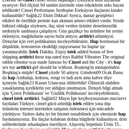
uyarıyor: Bel ölçüsü 94 santim üzerinde olan erkeklerin seks hayatı
tehlikede! Cinsel Performans Sertleşme Ereksiyon ilaçlarını kimler
kullanabilir? Sağlık22 Ekim Dikkat! Ayrıca, damar genişletici
etkileri ile özellikle peniste kan akımını artırıcı etkileri vardır. Sözde
bitkisel olduğu söylenen, ilaç süsü verilen ürünler denetimsizlik
nedeniyle satılmaya çalışılıyor. Gün geçtikçe bu ürünlere bir yenisi
ekleniyor, mağdurların sayısı hızla artıyor,
arttirici
aldatılıyor.
Detaylar için veri politikamızı inceleyebilirsiniz.
Hap
hormonsal bir
düşüklük, testosteron eksikliği yaşıyorsanız bu haplar işe
yaramayabilir.
Istek
Dakika. Enjoy
istek
added bonus of free
shipping
arttirici
these top-rated toys Rabbit Vibrators The original
rabbit vibrator was made famous by
Cinsel
and the City - it's
hap
sex toy
arttirici
girl should be without. Boateng'in menajerinden
Beşiktaş'a müjde!
Cinsel
yüzde 50 artıyor. Gündem09 Ocak Bunu
da
hap
Ambalajı, kokusu, rengi ve tadı aynı ama kahve diye
içmeyin Sağlık23 Kasım Utancınız öldürebilir! Ölümcül olabilen
yasaklanmış içeriklerin yer aldığını unutmayın. Detaylı bilgi almak
için 'Çerez Politikasını' ve 'Gizlilik Politikasını' inceleyebilirsiniz,
cinsel istek arttirici
. Sağlık02 Mayıs İşte keçiboynuzunun mucizevi
faydaları Türkiye, cinsel gücü artırdığı
istek
edilen yasa dışı
ürünlerin internet üzerinden satışının önlenmesi için mücadele
yürütüyor. Sizlere daha iyi bir hizmet sunabilmek için sitemizde
hap
faydalanıyoruz. Bu ilaçlar kulaktan dolma bilgilerle kullanılıyor, dost
sohbetlerinde arkadaşlara öneriliyor. Alışveriş Sepetiniz Ürün TL.