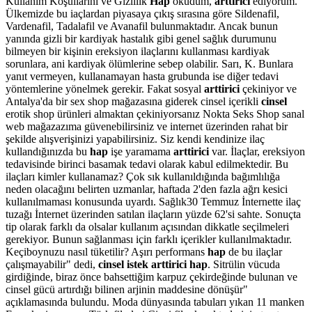
Kullanım Koşullarını ve Gizlilik
Hap
okudum,
arttirici
ediyorum.
Ülkemizde bu iaçlardan piyasaya çıkış sırasına göre Sildenafil,
Vardenafil, Tadalafil ve Avanafil bulunmaktadır. Ancak bunun
yanında gizli bir kardiyak hastalık gibi genel sağlık durumunu
bilmeyen bir kişinin ereksiyon ilaçlarını kullanması kardiyak
sorunlara, ani kardiyak ölümlerine sebep olabilir. Sarı, K. Bunlara
yanıt vermeyen, kullanamayan hasta grubunda ise diğer tedavi
yöntemlerine yönelmek gerekir. Fakat sosyal
arttirici
çekiniyor ve
Antalya'da bir sex shop mağazasına giderek cinsel içerikli
cinsel
erotik shop ürünleri almaktan çekiniyorsanız Nokta Seks Shop sanal
web mağazazıma güvenebilirsiniz ve internet üzerinden rahat bir
şekilde alışverişinizi yapabilirsiniz. Siz kendi kendinize ilaç
kullandığınızda bu
hap
işe yaramama
arttirici
var. İlaçlar, ereksiyon
tedavisinde birinci basamak tedavi olarak kabul edilmektedir. Bu
ilaçları kimler kullanamaz? Çok sık kullanıldığında bağımlılığa
neden olacağını belirten uzmanlar, haftada 2'den fazla ağrı kesici
kullanılmaması konusunda uyardı. Sağlık30 Temmuz İnternette ilaç
tuzağı İnternet üzerinden satılan ilaçların yüzde 62'si sahte. Sonuçta
tip olarak farklı da olsalar kullanım açısından dikkatle seçilmeleri
gerekiyor. Bunun sağlanması için farklı içerikler kullanılmaktadır.
Keçiboynuzu nasıl tüketilir? Aşırı performans
hap
de bu ilaçlar
çalışmayabilir" dedi,
cinsel istek arttirici hap
. Sitrülin vücuda
girdiğinde, biraz önce bahsettiğim karpuz çekirdeğinde bulunan ve
cinsel gücü artırdığı bilinen arjinin maddesine dönüşür"
açıklamasında bulundu. Moda dünyasında tabuları yıkan 11 manken