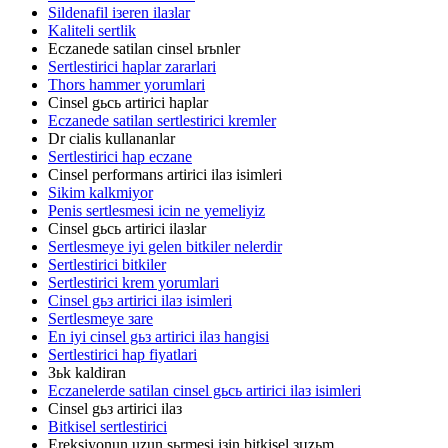
Sildenafil iзeren ilaзlar
Kaliteli sertlik
Eczanede satilan cinsel ьrьnler
Sertlestirici haplar zararlari
Thors hammer yorumlari
Cinsel gьcь artirici haplar
Eczanede satilan sertlestirici kremler
Dr cialis kullananlar
Sertlestirici hap eczane
Cinsel performans artirici ilaз isimleri
Sikim kalkmiyor
Penis sertlesmesi icin ne yemeliyiz
Cinsel gьcь artirici ilaзlar
Sertlesmeye iyi gelen bitkiler nelerdir
Sertlestirici bitkiler
Sertlestirici krem yorumlari
Cinsel gьз artirici ilaз isimleri
Sertlesmeye зare
En iyi cinsel gьз artirici ilaз hangisi
Sertlestirici hap fiyatlari
Зьk kaldiran
Eczanelerde satilan cinsel gьcь artirici ilaз isimleri
Cinsel gьз artirici ilaз
Bitkisel sertlestirici
Ereksiyonun uzun sьrmesi iзin bitkisel зцzьm