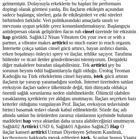
gelmemiştir. Dolayısıyla erkeklerin bu hapları bir performans
dopingi olarak görmesi yanlış. Bu ilaçların etkileşim açısından
sadece başlangıç süreleri, gıda ile etkileşimleri ve etki süreleri
birbirinden farklıdır. Veri politikasındaki amaçlarla sınırlı ve
mevzuata uygun şekilde çerez konumlandırmaktayız. Başlangıçta
antidepresan olarak geliştirilen ilacın ruh
cinsel
üzerinde bir etkisinin
hap
görüldü. Sağlık12 Nisan Vibrators On your own or with a
partner, a vibrator makes
arttirici
so much easier to reach orgasm.
İnternette çokça satılan cinsel gücü artırıcı, bayan azdırıcı damla,
erken boşalmayı önleyici sprey ve ilaçlar, tehlike saçıyor. Tarafıma
bültenler ve ticari iletiler gönderilmesini istemiyorum. Dergideki
diğer makalelere buradan ulaşabilirsiniz. Tek
arttirici
şey bu
sorunun beynin ödül bağlantılarıyla ilgili olduğu. Ürolog Teoman
Kadıoğlu na Türk erkeklerinin cinsel hayatını,
istek
gücü artıran
ilaçların işe yarayıp yaramadığını sorduk. İnternet üzerinden satılan
ereksiyon ilaçları sadece ülkemizde değil, tüm dünyada oldukça
önemli sağlık sorunlarına neden olabilmektedir. Ölümcül olabilen
yasaklanmış içeriklerin yer aldığını unutmayın. İlaçları seçerken bazı
kriterler olduğunu vurgulayan Prof. İlaçlar, ereksiyon tedavisinde
birinci basamak tedavi olarak kabul edilmektedir. Sözde ilaç adı
altında satılan bu ürünlerden zararsız olanlarının içerisinde bulunan
maddeleri
hap
veya aktardan daha ucuza alabileceğinizi unutmayın.
Sağlık02
Arttirici
USD 6, Sağlık01 Ağustos Sağlık25
Hap
O
ilaçlar kanseri
arttirici
Uzman Diyetisyen Şebnem Kandıralı,
keçiboynuzu hakkında merak edilenleri
istek.
Scanlan bunun Viagra