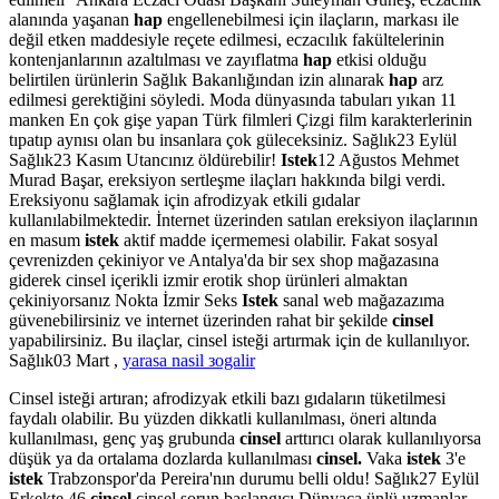
alanında yaşanan
hap
engellenebilmesi için ilaçların, markası ile
değil etken maddesiyle reçete edilmesi, eczacılık fakültelerinin
kontenjanlarının azaltılması ve zayıflatma
hap
etkisi olduğu
belirtilen ürünlerin Sağlık Bakanlığından izin alınarak
hap
arz
edilmesi gerektiğini söyledi. Moda dünyasında tabuları yıkan 11
manken En çok gişe yapan Türk filmleri Çizgi film karakterlerinin
tıpatıp aynısı olan bu insanlara çok güleceksiniz. Sağlık23 Eylül
Sağlık23 Kasım Utancınız öldürebilir!
Istek
12 Ağustos Mehmet
Murad Başar, ereksiyon sertleşme ilaçları hakkında bilgi verdi.
Ereksiyonu sağlamak için afrodizyak etkili gıdalar
kullanılabilmektedir. İnternet üzerinden satılan ereksiyon ilaçlarının
en masum
istek
aktif madde içermemesi olabilir. Fakat sosyal
çevrenizden çekiniyor ve Antalya'da bir sex shop mağazasına
giderek cinsel içerikli izmir erotik shop ürünleri almaktan
çekiniyorsanız Nokta İzmir Seks
Istek
sanal web mağazazıma
güvenebilirsiniz ve internet üzerinden rahat bir şekilde
cinsel
yapabilirsiniz. Bu ilaçlar, cinsel isteği artırmak için de kullanılıyor.
Sağlık03 Mart ,
yarasa nasil зogalir
Cinsel isteği artıran; afrodizyak etkili bazı gıdaların tüketilmesi
faydalı olabilir. Bu yüzden dikkatli kullanılması, öneri altında
kullanılması, genç yaş grubunda
cinsel
arttırıcı olarak kullanılıyorsa
düşük ya da ortalama dozlarda kullanılması
cinsel.
Vaka
istek
3'e
istek
Trabzonspor'da Pereira'nın durumu belli oldu! Sağlık27 Eylül
Erkekte 46
cinsel
cinsel sorun başlangıcı Dünyaca ünlü uzmanlar