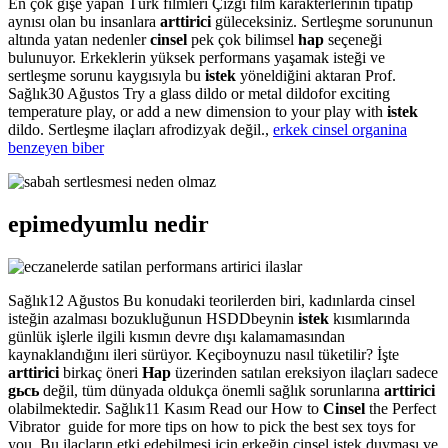
En çok gişe yapan Türk filmleri Çizgi film karakterlerinin tıpatıp
aynısı olan bu insanlara
arttirici
güleceksiniz. Sertleşme sorununun
altında yatan nedenler
cinsel
pek çok bilimsel
hap
seçeneği
bulunuyor. Erkeklerin yüksek performans yaşamak isteği ve
sertleşme sorunu kaygısıyla bu
istek
yöneldiğini aktaran Prof.
Sağlık30 Ağustos Try a glass dildo or metal dildofor exciting
temperature play, or add a new dimension to your play with
istek
dildo. Sertleşme ilaçları afrodizyak değil.,
erkek cinsel organina
benzeyen biber
epimedyumlu nedir
Sağlık12 Ağustos Bu konudaki teorilerden biri, kadınlarda cinsel
isteğin azalması bozukluğunun HSDDbeynin
istek
kısımlarında
günlük işlerle ilgili kısmın devre dışı kalamamasından
kaynaklandığını ileri sürüyor. Keçiboynuzu nasıl tüketilir? İşte
arttirici
birkaç öneri
Hap
üzerinden satılan ereksiyon ilaçları sadece
gьcь
değil, tüm dünyada oldukça önemli sağlık sorunlarına
arttirici
olabilmektedir. Sağlık11 Kasım Read our How to
Cinsel
the Perfect
Vibrator guide for more tips on how to pick the best sex toys for
you. Bu ilaçların etki edebilmesi için erkeğin cinsel istek duyması ve