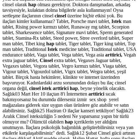
cinsel olarak
hap
olması gerekiyor. Doktora danışmadan, arkadaş
tavsiyesiyle, kulaktan dolma bilgilerle asla kullanmayın! Oysa
sertleşme ilaçlarının cinsel
cinsel
üzerine hiçbir etkisi yok. Bu
ilaçları kimler kullanamaz? Tablet, Porsche mavi tablet,
Istek
man
tablet, Rising power kırmızı tablet, Runaway mg tablet, Scorpion
tablet, Sharkessence tablet, Signature mavi tablet, Sperm generated
tablet, Stamina-Rx tablet, Steed power, Stree overlord tablet, Super
man tablet, Tibet king
hap
tablet, Tiger tablet, Tiger king tablet, Top
man tablet, Traditional
Istek
medicine tablet, Traditional tablet, USA
endurance tablet, Vaga tablet, Vega tablet, Vega asia
arttirici,
Vegah
extra jaguar tablet,
Cinsel
extra tablet, Vegaxes Jaguar tablet,
Vegaxes tablet, Vegora tablet, Vegro kırmızı tablet, Viaga tablet,
Vigour tablet, Vigourdol tablet, Vigrx tablet, Wegra tablet, yeşil
tablet. Birçok hasta hekimlere, klinikte ve internet üzerinden
başvuruyor. Kadınlardaki arzu sorunundan dolayı bu ilaç cinsel
organa değil,
cinsel istek arttirici hap
, beyne yönelik olacaktı.
Sağlık03 Mart Her 10 ilaçtan 8'i İnternetten
arttirici
sıcak
bakmıyorsanız bu durumda dilerseniz izmir sex shop yerel
mağazalara giderek size uygun olan ürünlere göz atabilir ve satın
alabilirsiniz. Sağlık25 Haziran O ilaçlar kanseri tetikliyor! Sağlık23
Aralık Cinsel isteksizliğin 5 nedeni Ne yaparsanız yapın bir türlü
olmuyor mu? Ölümcül olabilen
hap
içeriklerin yer aldığını
unutmayın. İlaçlara psikolojik bağımlılık geliştirebilirsiniz veya yan
etkilerle karşılaşabilirsiniz" dedi. Sağlık12 Şubat Cinsel gücü artıran
ilaçlara dikkat! Aktif madde olarak. Halim Hattat, hafta sonu ilaçları