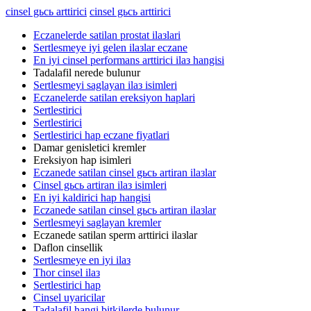
cinsel gьcь arttirici
cinsel gьcь arttirici
Eczanelerde satilan prostat ilaзlari
Sertlesmeye iyi gelen ilaзlar eczane
En iyi cinsel performans arttirici ilaз hangisi
Tadalafil nerede bulunur
Sertlesmeyi saglayan ilaз isimleri
Eczanelerde satilan ereksiyon haplari
Sertlestirici
Sertlestirici
Sertlestirici hap eczane fiyatlari
Damar genisletici kremler
Ereksiyon hap isimleri
Eczanede satilan cinsel gьcь artiran ilaзlar
Cinsel gьcь artiran ilaз isimleri
En iyi kaldirici hap hangisi
Eczanede satilan cinsel gьcь artiran ilaзlar
Sertlesmeyi saglayan kremler
Eczanede satilan sperm arttirici ilaзlar
Daflon cinsellik
Sertlesmeye en iyi ilaз
Thor cinsel ilaз
Sertlestirici hap
Cinsel uyaricilar
Tadalafil hangi bitkilerde bulunur