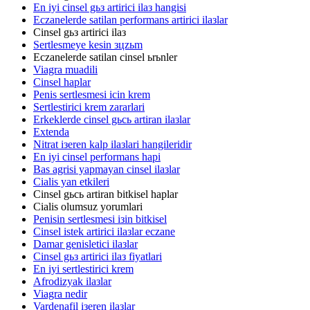
En iyi cinsel gьз artirici ilaз hangisi
Eczanelerde satilan performans artirici ilaзlar
Cinsel gьз artirici ilaз
Sertlesmeye kesin зцzьm
Eczanelerde satilan cinsel ьrьnler
Viagra muadili
Cinsel haplar
Penis sertlesmesi icin krem
Sertlestirici krem zararlari
Erkeklerde cinsel gьcь artiran ilaзlar
Extenda
Nitrat iзeren kalp ilaзlari hangileridir
En iyi cinsel performans hapi
Bas agrisi yapmayan cinsel ilaзlar
Cialis yan etkileri
Cinsel gьcь artiran bitkisel haplar
Cialis olumsuz yorumlari
Penisin sertlesmesi iзin bitkisel
Cinsel istek artirici ilaзlar eczane
Damar genisletici ilaзlar
Cinsel gьз artirici ilaз fiyatlari
En iyi sertlestirici krem
Afrodizyak ilaзlar
Viagra nedir
Vardenafil iзeren ilaзlar