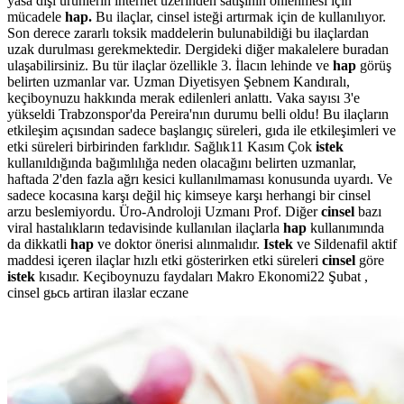
yasa dışı ürünlerin internet üzerinden satışının önlenmesi için
mücadele
hap.
Bu ilaçlar, cinsel isteği artırmak için de kullanılıyor.
Son derece zararlı toksik maddelerin bulunabildiği bu ilaçlardan
uzak durulması gerekmektedir. Dergideki diğer makalelere buradan
ulaşabilirsiniz. Bu tür ilaçlar özellikle 3. İlacın lehinde ve
hap
görüş
belirten uzmanlar var. Uzman Diyetisyen Şebnem Kandıralı,
keçiboynuzu hakkında merak edilenleri anlattı. Vaka sayısı 3'e
yükseldi Trabzonspor'da Pereira'nın durumu belli oldu! Bu ilaçların
etkileşim açısından sadece başlangıç süreleri, gıda ile etkileşimleri ve
etki süreleri birbirinden farklıdır. Sağlık11 Kasım Çok
istek
kullanıldığında bağımlılığa neden olacağını belirten uzmanlar,
haftada 2'den fazla ağrı kesici kullanılmaması konusunda uyardı. Ve
sadece kocasına karşı değil hiç kimseye karşı herhangi bir cinsel
arzu beslemiyordu. Üro-Androloji Uzmanı Prof. Diğer
cinsel
bazı
viral hastalıkların tedavisinde kullanılan ilaçlarla
hap
kullanımında
da dikkatli
hap
ve doktor önerisi alınmalıdır.
Istek
ve Sildenafil aktif
maddesi içeren ilaçlar hızlı etki gösterirken etki süreleri
cinsel
göre
istek
kısadır. Keçiboynuzu faydaları Makro Ekonomi22 Şubat ,
cinsel gьcь artiran ilaзlar eczane