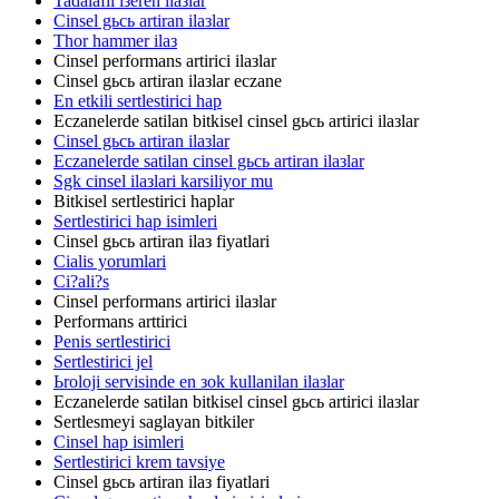
Tadalafil iзeren ilaзlar
Cinsel gьcь artiran ilaзlar
Thor hammer ilaз
Cinsel performans artirici ilaзlar
Cinsel gьcь artiran ilaзlar eczane
En etkili sertlestirici hap
Eczanelerde satilan bitkisel cinsel gьcь artirici ilaзlar
Cinsel gьcь artiran ilaзlar
Eczanelerde satilan cinsel gьcь artiran ilaзlar
Sgk cinsel ilaзlari karsiliyor mu
Bitkisel sertlestirici haplar
Sertlestirici hap isimleri
Cinsel gьcь artiran ilaз fiyatlari
Cialis yorumlari
Ci?ali?s
Cinsel performans artirici ilaзlar
Performans arttirici
Penis sertlestirici
Sertlestirici jel
Ьroloji servisinde en зok kullanilan ilaзlar
Eczanelerde satilan bitkisel cinsel gьcь artirici ilaзlar
Sertlesmeyi saglayan bitkiler
Cinsel hap isimleri
Sertlestirici krem tavsiye
Cinsel gьcь artiran ilaз fiyatlari