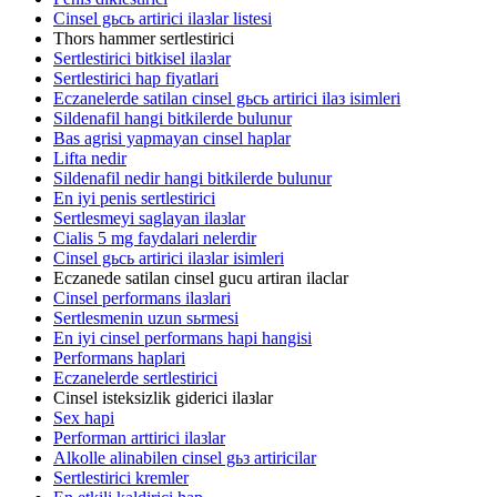
Cinsel gьcь artirici ilaзlar listesi
Thors hammer sertlestirici
Sertlestirici bitkisel ilaзlar
Sertlestirici hap fiyatlari
Eczanelerde satilan cinsel gьcь artirici ilaз isimleri
Sildenafil hangi bitkilerde bulunur
Bas agrisi yapmayan cinsel haplar
Lifta nedir
Sildenafil nedir hangi bitkilerde bulunur
En iyi penis sertlestirici
Sertlesmeyi saglayan ilaзlar
Cialis 5 mg faydalari nelerdir
Cinsel gьcь artirici ilaзlar isimleri
Eczanede satilan cinsel gucu artiran ilaclar
Cinsel performans ilaзlari
Sertlesmenin uzun sьrmesi
En iyi cinsel performans hapi hangisi
Performans haplari
Eczanelerde sertlestirici
Cinsel isteksizlik giderici ilaзlar
Sex hapi
Performan arttirici ilaзlar
Alkolle alinabilen cinsel gьз artiricilar
Sertlestirici kremler