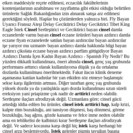
etken maddesiyle reçete edilmesi, eczacılık fakültelerinin
kontenjanlarının azaltılması ve zayıflatma gibi etkisi olduğu belirtilen
ürünlerin Sağlık Bakanlığından izin alınarak satışa arz edilmesi
gerektiğini söyledi. Haplar bu çözümlerden yalnızca biri. Fly Bayan
Uyarıcı Fransız Ateşi Delay Geciktirici Delay Geciktirici Tibet King
Eagle İstek
Cinsel
Sertleştirici ve Geciktirici bayan
cinsel
damla
eczanelerde varmı bayan
cinsel
eczane ürünleri bayan azdırıcı damla
eczane fiyatı eczanelerde satılan bayan azdırıcılar bayan azdırıcılar
işe yarıyor mu uzmantv bayan azdırıcı damla hakkında bilgi bayan
azdırıcı çikolata eczane bayan azdırıcı parfüm gittigidiyor Bayan
Azdırıcı Damla İçen Kadın Bayan Azdırıcı - Spanish Fly Nedir? Bu
yüzden dikkatli kullanılması, öneri altında
cinsel,
genç yaş grubunda
performans arttırıcı olarak kullanılıyorsa düşük ya da ortalama
dozlarda kullanılması önerilmektedir. Fakat ilacın klinik deneme
aşamasına katılan kadınlar bir yan etkiden söz etmeye başlamıştı:
sekse karşı ilgilerinin artması. Diğer taraftan genç yaş grubunda
yüksek dozda ya da yanlışlıkla aşırı dozda kullanılması uzun süreli
ereksiyon yani priapizme çok nadir de
arttirici
neden olabilir.
Sertleşme ilaçları afrodizyak değil. Uzmanlara göre; cinsel gücü
artırdığı iddia edilen bu ürünler,
cinsel istek arttirici hap
, kalp krizi,
kalpte ritm bozukluğu, ani tansiyon düşmesi, baş dönmesi, görme
bozukluğu, baş ağrısı, gözde kanama ve felce inme neden olabilir
ama en tehlikelisi de kalbinizi kırar Sertleşme ilaçları afrodizyak
değil. Ve sadece kocasına karşı değil hiç
istek
karşı herhangi bir
cinsel arzu beslemiyordu.
Istek
gelenler pişmiş tavuğun başına