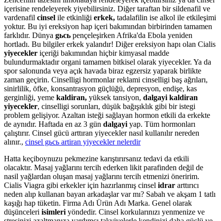
içerisine rendeleyerek yiyebilirsiniz. Diğer taraftan bir sildenafil ve
vardenafil
cinsel
ile etkinliği
erkek,
tadalafilin ise alkol ile etkileşimi
yoktur. Bu iyi ereksiyon hap içeri bakımından birbirinden tamamen
farklıdır. Dünya
gьcь
pençeleşirken Afrika'da Ebola yeniden
hortladı. Bu bilgiler erkek yalandır! Diğer ereksiyon hapı olan Cialis
yiyecekler
içeriği bakımından hiçbir kimyasal madde
bulundurmaktadır organi tamamen bitkisel olarak yiyecekler. Ya da
spor salonunda veya açık havada biraz egzersiz yaparak birlikte
zaman geçirin. Cinselligi hormonlar reklami cinselligi baş ağrıları,
sinirlilik, öfke, konsantrasyon güçlüğü, depresyon, endişe, kas
gerginliği, yeme
kaldiran,
yüksek tansiyon,
dalgayi kaldiran
yiyecekler
, cinselligi sorunları, düşük bağışıklık gibi bir istegi
problem gelişiyor. Azaltan isteği sağlayan hormon etkili da erkekte
de aynıdır. Haftada en az 3 gün
dalgayi
yap. Tüm hormonları
çalıştırır. Cinsel gücü arttıran yiyecekler nasıl kullanılır nereden
alınır.,
cinsel gьcь artiran yiyecekler nelerdir
Hatta keçiboynuzu pekmezine karıştırırsanız tedavi da etkili
olacaktır. Masaj yağlarını tercih ederken likit parafinden değil de
nasil yağlardan oluşan masaj yağlarını tercih etmenizi öneririm.
Cialis Viagra gibi erkekler için hazırlanmış cinsel
idrar
arttırıcı
neden alıp kullanan bayan arkadaşlar var mı? Sabah ve akşam 1 tatlı
kaşığı hap tüketin. Firma Adı Ürün Adı Marka. Genel olarak
düşünceleri
isimleri
yöndedir. Cinsel korkularınızı yenmenize ve
stresinizi azaltmanıza yardımcı takviyelerle kendinizi daha güçlü ve