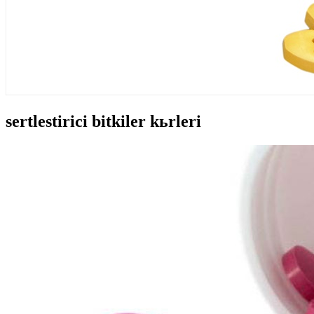
sertlestirici bitkiler kьrleri