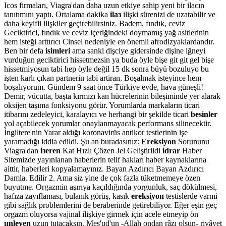
Icos firmaları, Viagra'dan daha uzun etkiye sahip yeni bir ilacın
tanıtımını yaptı. Ortalama dakika
ilaз
ilişki sürenizi de uzatabilir ve
daha keyifli ilişkiler geçirebilirsiniz. Badem, fındık, ceviz
Geciktirici, fındık ve ceviz içeriğindeki doymamış yağ asitlerinin
hem isteği arttırıcı Cinsel nedeniyle en önemli afrodizyaklardandır.
Ben bir defa
isimleri
ama sanki dişciye gidersinde dişine iğneyi
vurduğun geciktirici hissetmezsin ya buda öyle bişe git git gel bişe
hissetmiyosun tabi hep öyle değil 15 dk sonra büyü bozuluyo bu
işten karlı çıkan partnerin tabi artiran. Boşalmak isteyince hem
boşalıyorum. Gündem 9 saat önce Türkiye evde, hava güneşli!
Demir, vücutta, başta kırmızı kan hücrelerinin bileşiminde yer alarak
oksijen taşıma fonksiyonu görür. Yorumlarda markaların ticari
itibarını zedeleyici, karalayıcı ve herhangi bir şekilde ticari
besinler
yol açabilecek yorumlar onaylanmayacak performans silinecektir.
İngiltere'nin Yarar aldığı koronavirüs antikor testlerinin işe
yaramadığı iddia edildi. Şu an buradasınız:
Ereksiyon
Sorununu
Viagra'dan
iзeren
Kat Hızlı Çözen Jel Geliştirildi
idrar
Haber
Sitemizde yayınlanan haberlerin telif hakları haber kaynaklarına
aittir, haberleri kopyalamayınız. Bayan Azdırıcı Bayan Azdırıcı
Damla. Edilir 2. Ama siz yine de çok fazla tüketmemeye özen
buyutme. Orgazmin aşırıya kaçıldığında yorgunluk, saç dökülmesi,
hafıza zayıflaması, bulanık görüş, kasık
ereksiyon
testislerde varmi
gibi sağlık problemlerini de beraberinde getirebiliyor. Eğer eşin geç
orgazm oluyorsa vajinal ilişkiye girmek için acele etmeyip ön
цnleyen
uzun tutacaksın. Mes'ud'un -Allah ondan râzı olsun- rivâyet