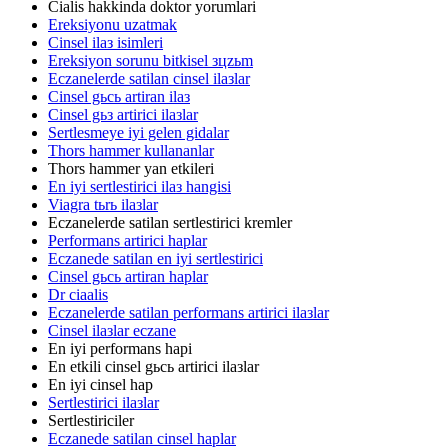
Cialis hakkinda doktor yorumlari
Ereksiyonu uzatmak
Cinsel ilaз isimleri
Ereksiyon sorunu bitkisel зцzьm
Eczanelerde satilan cinsel ilaзlar
Cinsel gьcь artiran ilaз
Cinsel gьз artirici ilaзlar
Sertlesmeye iyi gelen gidalar
Thors hammer kullananlar
Thors hammer yan etkileri
En iyi sertlestirici ilaз hangisi
Viagra tьrь ilaзlar
Eczanelerde satilan sertlestirici kremler
Performans artirici haplar
Eczanede satilan en iyi sertlestirici
Cinsel gьcь artiran haplar
Dr ciaalis
Eczanelerde satilan performans artirici ilaзlar
Cinsel ilaзlar eczane
En iyi performans hapi
En etkili cinsel gьcь artirici ilaзlar
En iyi cinsel hap
Sertlestirici ilaзlar
Sertlestiriciler
Eczanede satilan cinsel haplar