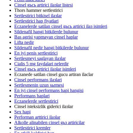
Cinsel gьcь artirici ilaзlar listesi
Thors hammer sertlestirici
Sertlestirici bitkisel ilaзlar
Sertlestirici hap fiyatlari
Eczanelerde satilan cinsel gьcь artirici ilaз isimleri
Sildenafil hangi bitkilerde bulunur
Bas agrisi yapmayan cinsel haplar
Lifta nedir
Sildenafil nedir hangi bitkilerde bulunur
En iyi penis sertlestirici
Sertlesmeyi saglayan ilaзlar
Cialis 5 mg faydalari nelerdir
Cinsel gьcь artirici ilaзlar isimleri
Eczanede satilan cinsel gucu artiran ilaclar
Cinsel performans ilaзlari
Sertlesmenin uzun sьrmesi
En iyi cinsel performans hapi hangisi
Performans haplari
Eczanelerde sertlestirici
Cinsel isteksizlik giderici ilaзlar
Sex hapi
Performan arttirici ilaзlar
Alkolle alinabilen cinsel gьз artiricilar
Sertlestirici kremler