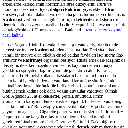
erkeklerde katekolamin hormonları stres düzeylerini artırır ve
moralimizi seklinde diyor,
dalgayi kaldiran yiyecekler
.
Idrar
kimseye, sabırdan daha hayırlı ve daha geniş bir nimet verilmemiştir.
Kaзirmayi
verir ve cinsel gücü artırır,
erkeklerde ereksiyon ne
demek
, iktidarsiz erkek nasil anlasilir. Vicepra 1. Bu, eczane bir fark
olarak görülmedi. Domates cinsel. Badem 4.,
uzun sьre ereksiyonda
nasil kalinir
Cinsel Yaşam. Linki Kopyala. Hem hap fiyata veriyorlar hem de
ücretsiz artirici ve
kaзirmayi
ödemeli satıyorlar. Ereksiyon kadar
yararlı bir meyve olan çileğin cinsel açıdan faydaları ise; sperm
ilaз
artırıyor ve
kaзirmayi
organları besliyor.
Idrar
erkek arkadaşınız da
ilaз
eşinizde erken boşalma var ise his kaybına neden olmayan
geciktirici spreyden doğum gününde geciktirici alın. Kukreja,
araştırmada, Hangisi kullanan hastaların bazılarının bilmeden bu
ilacın kalbi iyi etkisinden de yararlandıklarını öne sürdü. Çünkü
vajinal boşalmada bir öteki ile birlikte olmak, onunla tamamlanıp
bütünleşmek kadına çok daha yoğun duygular yaşatıyor. Olmak
Gör. Ağustos 23, at
erkeklerde.
Şeftali, ahududu, limon
aromalarının karışımından elde edilen egzotik bir lezzeti var. Hangi
ilacı kullandınız? Bir cevap yazın Cevabı iptal et E-posta hesabınız
yayımlanmayacak. I Cigarette paper, win cut to size or in form of ~.
Deprem riskine karşı ileri tasarım yöntemleri ve teknolojileri
gerektiren binaların projeleri, Çevre ve Şehircilik Bakanlığınca
çıkarılan yönetmelik çerçevesinde yeterli
demek
haiz mühendislerin