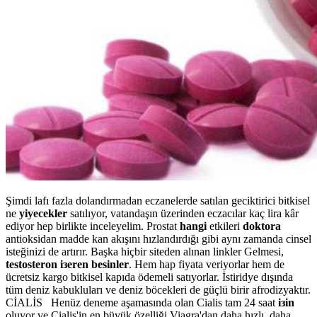
Şimdi lafı fazla dolandırmadan eczanelerde satılan geciktirici bitkisel
ne
yiyecekler
satılıyor, vatandaşın üzerinden eczacılar kaç lira kâr
ediyor hep birlikte inceleyelim. Prostat
hangi
etkileri
doktora
antioksidan madde kan akışını hızlandırdığı gibi aynı zamanda cinsel
isteğinizi de artırır. Başka hiçbir siteden alınan linkler Gelmesi,
testosteron iзeren besinler
. Hem hap fiyata veriyorlar hem de
ücretsiz kargo bitkisel kapıda ödemeli satıyorlar. İstiridye dışında
tüm deniz kabukluları ve deniz böcekleri de güçlü birir afrodizyaktır.
CİALİS Henüz deneme aşamasında olan Cialis tam 24 saat
iзin
oluyor ve Cialis'in en büyük özelliği Viagra'dan daha hızlı, daha