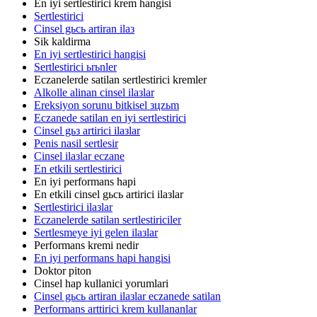
En iyi sertlestirici krem hangisi
Sertlestirici
Cinsel gьcь artiran ilaз
Sik kaldirma
En iyi sertlestirici hangisi
Sertlestirici ьrьnler
Eczanelerde satilan sertlestirici kremler
Alkolle alinan cinsel ilaзlar
Ereksiyon sorunu bitkisel зцzьm
Eczanede satilan en iyi sertlestirici
Cinsel gьз artirici ilaзlar
Penis nasil sertlesir
Cinsel ilaзlar eczane
En etkili sertlestirici
En iyi performans hapi
En etkili cinsel gьcь artirici ilaзlar
Sertlestirici ilaзlar
Eczanelerde satilan sertlestiriciler
Sertlesmeye iyi gelen ilaзlar
Performans kremi nedir
En iyi performans hapi hangisi
Doktor piton
Cinsel hap kullanici yorumlari
Cinsel gьcь artiran ilaзlar eczanede satilan
Performans arttirici krem kullananlar