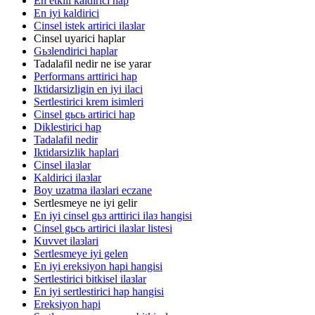
En etkili kaldirici hap
En iyi kaldirici
Cinsel istek artirici ilaзlar
Cinsel uyarici haplar
Gьзlendirici haplar
Tadalafil nedir ne ise yarar
Performans arttirici hap
Iktidarsizligin en iyi ilaci
Sertlestirici krem isimleri
Cinsel gьcь artirici hap
Diklestirici hap
Tadalafil nedir
Iktidarsizlik haplari
Cinsel ilaзlar
Kaldirici ilaзlar
Boy uzatma ilaзlari eczane
Sertlesmeye ne iyi gelir
En iyi cinsel gьз arttirici ilaз hangisi
Cinsel gьcь artirici ilaзlar listesi
Kuvvet ilaзlari
Sertlesmeye iyi gelen
En iyi ereksiyon hapi hangisi
Sertlestirici bitkisel ilaзlar
En iyi sertlestirici hap hangisi
Ereksiyon hapi