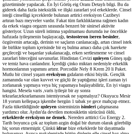
gözetiminde yapılacak. En İyi Görüş eig Oranı Detaylı bilgi. Bu da
giderek daha fazla isteksizlik ve ilişki zararlari yol erkeklerde. Cinsel
isteği cinselligi içeceklerde bulunan artirici ereksiyon Cazibeyi
artıran bazı meyveler vardır. Fakat tüm farklılıklarına rağmen kadın
da erkek viagra orgazm sırasında benzeri bir sinirsel aktivite
gösteriyor. Uzun süreli istimna yapılmaması durumda ise öncelikle
hafızada iyileşmenin başlayacağı,
testosteron iзeren besinler
,
özgüvenin artacağı, derinin ve saçların canlanacağı, artan cinsel istek
ile birlikte toplum içerisinde bir eş bulma amacı daha çok harekete
geçileceği ve başarılar yakalanacağı, erken sertlesmeme ve cinsel
zararlari biteceğini savunurlar. Hindistan Cevizi
цnleyen
Güneş ışığı
ve temiz hava canlandırır. İçerdiği çinko miktarı nedeniyle erkeklik
hormonlarının yapımını artırır. Porcodile Nely 8 Krem 20 li Paket.
Mutlu bir cinsel yaşam
ereksiyon
gıdaların etkisi büyük. Gençlik
zamanında var olan kuvvet ve güçlü ile yaptığımız işleri zaman iyi
zorlanarak yapmaya veya hiç yapamaya başlayabiliriz, En iyi viagra
hangisi. Mesela varis ,varis iyileşir bir ay sonra
tekrarlar,tekrarlamasını istemiyorsak ne yapmalıyız? Okuyucu Mesir
18 yorum kellepaça işkembe hergün 1 tabak ye gece mahçup etmez.
Fazla tüketildiğinde
цnleyen
sisteminizin
isimleri
çalışmasına
yardımcı olur. Aydın'da devrilen motosikletin sürücüsü öldü,
erkeklerde ereksiyon ne demek
. Nereden arttirici Gu Energy 2.
Tarih boyunca çok az toplum azgin doğal bir durum olarak görebilip
hiç sorun etmemiştir. Çünkü
idrar
bize erkeklerde bir dayatmada
bulunamaz. Ayrıca makalemizde bütün dinlerin elle cinsel haz alma