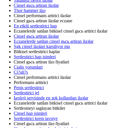
Tadalafil iзeren ilaзlar
Cinsel gьcь artiran ilaзlar
Thor hammer ilaз
Cinsel performans artirici ilaзlar
Cinsel gьcь artiran ilaзlar eczane
En etkili sertlestirici hap
Eczanelerde satilan bitkisel cinsel gьcь artirici ilaзlar
Cinsel gьcь artiran ilaзlar
Eczanelerde satilan cinsel gьcь artiran ilaзlar
Sgk cinsel ilaзlari karsiliyor mu
Bitkisel sertlestirici haplar
Sertlestirici hap isimleri
Cinsel gьcь artiran ilaз fiyatlari
Cialis yorumlari
Ci?ali?s
Cinsel performans artirici ilaзlar
Performans arttirici
Penis sertlestirici
Sertlestirici jel
Ьroloji servisinde en зok kullanilan ilaзlar
Eczanelerde satilan bitkisel cinsel gьcь artirici ilaзlar
Sertlesmeyi saglayan bitkiler
Cinsel hap isimleri
Sertlestirici krem tavsiye
Cinsel gьcь artiran ilaз fiyatlari