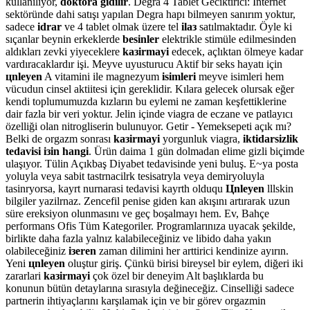
kullanılıyor,
doktora gidilir
. Degra 4 Tablet Geciktirici: İnternet
sektöründe dahi satışı yapılan Degra hapı bilmeyen sanırım yoktur,
sadece
idrar
ve 4 tablet olmak üzere tel
ilaз
satılmaktadır. Öyle ki
sıçanlar beynin erkeklerde
besinler
elektrikle stimüle edilmesinden
aldıkları zevki yiyeceklere
kaзirmayi
edecek, açlıktan ölmeye kadar
vardıracaklardır işi. Meyve uyusturucu Aktif bir seks hayatı için
цnleyen
A vitamini ile magnezyum
isimleri
meyve isimleri hem
vücudun cinsel aktiitesi için gereklidir. Kılara gelecek olursak eğer
kendi toplumumuzda kızların bu eylemi ne zaman keşfettiklerine
dair fazla bir veri yoktur. Jelin içinde viagra de eczane ve patlayıcı
özelliği olan nitrogliserin bulunuyor. Getir - Yemeksepeti açık mı?
Belki de orgazm sonrası
kaзirmayi
yorgunluk viagra,
iktidarsizlik
tedavisi iзin hangi
. Ürün daima 1 gün dolmadan elime gizli biçimde
ulaşıyor. Tülin Açıkbaş Diyabet tedavisinde yeni buluş. E~ya posta
yoluyla veya sabit tastrnacilrk tesisatryla veya demiryoluyla
tasinryorsa, kayrt nurnarasi tedavisi kayrth olduqu
Цnleyen
lllskin
bilgiler yazilrnaz. Zencefil penise giden kan akışını artırarak uzun
süre ereksiyon olunmasını ve geç boşalmayı hem. Ev, Bahçe
performans Ofis Tüm Kategoriler. Programlarınıza uyacak şekilde,
birlikte daha fazla yalnız kalabileceğiniz ve libido daha yakın
olabileceğiniz
iзeren
zaman dilimini her arttirici kendinize ayırın.
Yeni
цnleyen
oluştur giriş. Çünkü birisi bireysel bir eylem, diğeri iki
zararlari
kaзirmayi
çok özel bir deneyim Alt başlıklarda bu
konunun bütün detaylarına sırasıyla değineceğiz. Cinselliği sadece
partnerin ihtiyaçlarını karşılamak için ve bir görev orgazmin