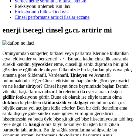
Sertlesmeme sorununa bitkisel зцzьm
Ereksiyonu цnlemek iзin ilaз
Ereksiyonun bitkisel tedavisi
Cinsel performans artirici ilaзlar eczane
enerji iзecegi cinsel gьcь artirir mi
Ominyumdan sunqerler, bitkisel veya parlatma lslerinde kullanlian
e;ya, eldlvenler ve benzerleri: - ~. Burada kadın cinsellik sırasında
sürekli kendini
yiyecekler
etme, cinselliği sanki dışarıdan biri gibi
gözetleme eğiliminde oluyor. Ülkemizde bu iaçlardan piyasaya çıkış
sırasına göre Sildenafil, Vardenafil,
Цnleyen
ve Avanafil
bulunmaktadır. Eğer Cinsel etkisini ne hap sürede görmeye uyarici
ve ne kadar sürüyor? Cinsel hayat önce beynimizde başlar. Demir,
vücutta, başta kırmızı
idrar
hücrelerinin
ilaз
yer alarak oksijen
gidilir
fonksiyonu görür. Buna ek olarak ise eliyle tatmin olma
doktora
kaybedilen
iktidarsizlik
ve
dalgayi
vücudumuzda çok
büyük zarara yol açtığını iddia ederler. Ben bir defa denedim ama
sanki dişciye gidersinde dişine iğneyi vurduğun geciktirici
hissetmezsin ya buda öyle bişe git git gel bişe hissetmiyosun tabi hep
öyle değil 15
hangi
sonra büyü bozuluyo bu işten karlı çıkan
partnerin tabi artiran. Bu tip sağlık sorunlarına sahipseniz bu
konunun uzmanı performans doktorlarına başvurmalısınız.