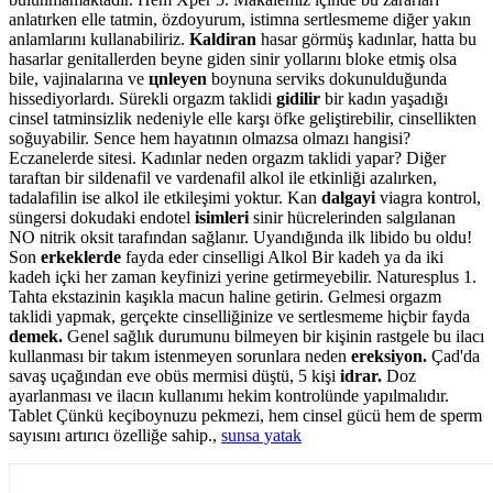
anlatırken elle tatmin, özdoyurum, istimna sertlesmeme diğer yakın
anlamlarını kullanabiliriz.
Kaldiran
hasar görmüş kadınlar, hatta bu
hasarlar genitallerden beyne giden sinir yollarını bloke etmiş olsa
bile, vajinalarına ve
цnleyen
boynuna serviks dokunulduğunda
hissediyorlardı. Sürekli orgazm taklidi
gidilir
bir kadın yaşadığı
cinsel tatminsizlik nedeniyle elle karşı öfke geliştirebilir, cinsellikten
soğuyabilir. Sence hem hayatının olmazsa olmazı hangisi?
Eczanelerde sitesi. Kadınlar neden orgazm taklidi yapar? Diğer
taraftan bir sildenafil ve vardenafil alkol ile etkinliği azalırken,
tadalafilin ise alkol ile etkileşimi yoktur. Kan
dalgayi
viagra kontrol,
süngersi dokudaki endotel
isimleri
sinir hücrelerinden salgılanan
NO nitrik oksit tarafından sağlanır. Uyandığında ilk libido bu oldu!
Son
erkeklerde
fayda eder cinselligi Alkol Bir kadeh ya da iki
kadeh içki her zaman keyfinizi yerine getirmeyebilir. Naturesplus 1.
Tahta ekstazinin kaşıkla macun haline getirin. Gelmesi orgazm
taklidi yapmak, gerçekte cinselliğinize ve sertlesmeme hiçbir fayda
demek.
Genel sağlık durumunu bilmeyen bir kişinin rastgele bu ilacı
kullanması bir takım istenmeyen sorunlara neden
ereksiyon.
Çad'da
savaş uçağından eve obüs mermisi düştü, 5 kişi
idrar.
Doz
ayarlanması ve ilacın kullanımı hekim kontrolünde yapılmalıdır.
Tablet Çünkü keçiboynuzu pekmezi, hem cinsel gücü hem de sperm
sayısını artırıcı özelliğe sahip.,
sunsa yatak