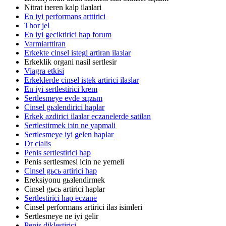
Nitrat iзeren kalp ilaзlari
En iyi performans arttirici
Thor jel
En iyi geciktirici hap forum
Varmiarttiran
Erkekte cinsel istegi artiran ilaзlar
Erkeklik organi nasil sertlesir
Viagra etkisi
Erkeklerde cinsel istek artirici ilaзlar
En iyi sertlestirici krem
Sertlesmeye evde зцzьm
Cinsel gьзlendirici haplar
Erkek azdirici ilaзlar eczanelerde satilan
Sertlestirmek iзin ne yapmali
Sertlesmeye iyi gelen haplar
Dr cialis
Penis sertlestirici hap
Penis sertlesmesi icin ne yemeli
Cinsel gьcь artirici hap
Ereksiyonu gьзlendirmek
Cinsel gьcь artirici haplar
Sertlestirici hap eczane
Cinsel performans artirici ilaз isimleri
Sertlesmeye ne iyi gelir
Penis diklestirici