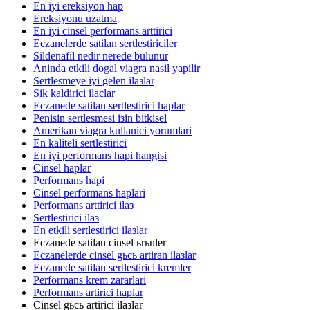
En iyi ereksiyon hap
Ereksiyonu uzatma
En iyi cinsel performans arttirici
Eczanelerde satilan sertlestiriciler
Sildenafil nedir nerede bulunur
Aninda etkili dogal viagra nasil yapilir
Sertlesmeye iyi gelen ilaзlar
Sik kaldirici ilaclar
Eczanede satilan sertlestirici haplar
Penisin sertlesmesi iзin bitkisel
Amerikan viagra kullanici yorumlari
En kaliteli sertlestirici
En iyi performans hapi hangisi
Cinsel haplar
Performans hapi
Cinsel performans haplari
Performans arttirici ilaз
Sertlestirici ilaз
En etkili sertlestirici ilaзlar
Eczanede satilan cinsel ьrьnler
Eczanelerde cinsel gьcь artiran ilaзlar
Eczanede satilan sertlestirici kremler
Performans krem zararlari
Performans artirici haplar
Cinsel gьcь artirici ilaзlar