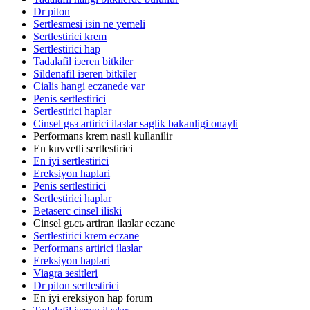
Dr piton
Sertlesmesi iзin ne yemeli
Sertlestirici krem
Sertlestirici hap
Tadalafil iзeren bitkiler
Sildenafil iзeren bitkiler
Cialis hangi eczanede var
Penis sertlestirici
Sertlestirici haplar
Cinsel gьз artirici ilaзlar saglik bakanligi onayli
Performans krem nasil kullanilir
En kuvvetli sertlestirici
En iyi sertlestirici
Ereksiyon haplari
Penis sertlestirici
Sertlestirici haplar
Betaserc cinsel iliski
Cinsel gьcь artiran ilaзlar eczane
Sertlestirici krem eczane
Performans artirici ilaзlar
Ereksiyon haplari
Viagra зesitleri
Dr piton sertlestirici
En iyi ereksiyon hap forum