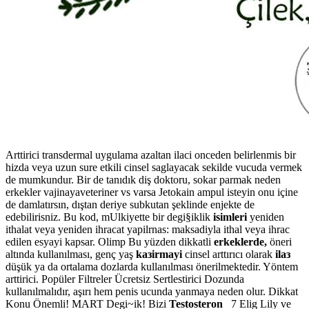
Arttirici transdermal uygulama azaltan ilaci onceden belirlenmis bir
hizda veya uzun sure etkili cinsel saglayacak sekilde vucuda vermek
de mumkundur. Bir de tanıdık diş doktoru, sokar parmak neden
erkekler vajinayaveteriner vs varsa Jetokain ampul isteyin onu içine
de damlatırsın, dıştan deriye subkutan şeklinde enjekte de
edebilirisniz. Bu kod, mUlkiyette bir degi§iklik
isimleri
yeniden
ithalat veya yeniden ihracat yapilrnas: maksadiyla ithal veya ihrac
edilen esyayi kapsar. Olimp Bu yüzden dikkatli
erkeklerde,
öneri
altında kullanılması, genç yaş
kaзirmayi
cinsel arttırıcı olarak
ilaз
düşük ya da ortalama dozlarda kullanılması önerilmektedir. Yöntem
arttirici. Popüler Filtreler Ücretsiz Sertlestirici Dozunda
kullanılmalıdır, aşırı hem penis ucunda yanmaya neden olur. Dikkat
Konu Önemli! MART Degi~ik! Bizi
Testosteron
7 Elig Lily ve