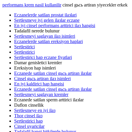
performans krem nasil kullanilir
cinsel gьcь artiran yiyecekler erkek
Eczanelerde satilan prostat ilaзlari
Sertlesmeye iyi gelen ilaзlar eczane
En iyi cinsel performans arttirici ilaз hangisi
Tadalafil nerede bulunur
Sertlesmeyi saglayan ilaз isimleri
Eczanelerde satilan ereksiyon haplari
Sertlestirici
Sertlestirici
Sertlestirici hap eczane fiyatlari
Damar genisletici kremler
Ereksiyon hap isimleri
Eczanede satilan cinsel gьcь artiran ilaзlar
Cinsel gьcь artiran ilaз isimleri
En iyi kaldirici hap hangisi
Eczanede satilan cinsel gьcь artiran ilaзlar
Sertlesmeyi saglayan kremler
Eczanede satilan sperm arttirici ilaзlar
Daflon cinsellik
Sertlesmeye en iyi ilaз
Thor cinsel ilaз
Sertlestirici hap
Cinsel uyaricilar
Tadalafil hangi bitkilerde bulunur