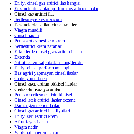
En iyi cinsel gьз artirici ilaз hangisi
Eczanelerde satilan performans artirici ilaзlar
Cinsel gьз artirici ilaз
Sertlesmeye kesin зцzьm
Eczanelerde satilan cinsel ьrьnler
Viagra muadili
Cinsel haplar
Penis sertlesmesi icin krem
Sertlestirici krem zararlari
Erkeklerde cinsel gьcь artiran ilaзlar
Extenda
Nitrat iзeren kalp ilaзlari hangileridir
En iyi cinsel performans hapi
Bas agrisi yapmayan cinsel ilaзlar
Cialis yan etkileri
Cinsel gьcь artiran bitkisel haplar
Cialis olumsuz yorumlari
Penisin sertlesmesi iзin bitkisel
Cinsel istek artirici ilaзlar eczane
Damar genisletici ilaзlar
Cinsel gьз artirici ilaз fiyatlari
En iyi sertlestirici krem
Afrodizyak ilaзlar
Viagra nedir
Vardenafil iзeren ilaзlar