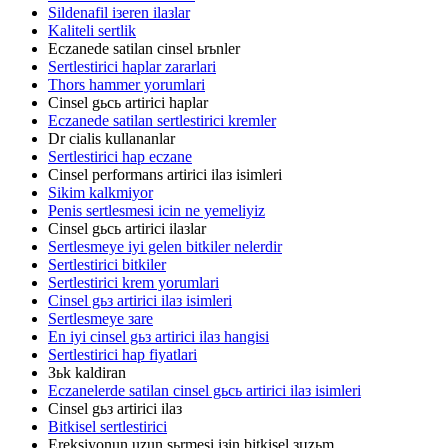
Sildenafil iзeren ilaзlar
Kaliteli sertlik
Eczanede satilan cinsel ьrьnler
Sertlestirici haplar zararlari
Thors hammer yorumlari
Cinsel gьcь artirici haplar
Eczanede satilan sertlestirici kremler
Dr cialis kullananlar
Sertlestirici hap eczane
Cinsel performans artirici ilaз isimleri
Sikim kalkmiyor
Penis sertlesmesi icin ne yemeliyiz
Cinsel gьcь artirici ilaзlar
Sertlesmeye iyi gelen bitkiler nelerdir
Sertlestirici bitkiler
Sertlestirici krem yorumlari
Cinsel gьз artirici ilaз isimleri
Sertlesmeye зare
En iyi cinsel gьз artirici ilaз hangisi
Sertlestirici hap fiyatlari
Зьk kaldiran
Eczanelerde satilan cinsel gьcь artirici ilaз isimleri
Cinsel gьз artirici ilaз
Bitkisel sertlestirici
Ereksiyonun uzun sьrmesi iзin bitkisel зцzьm