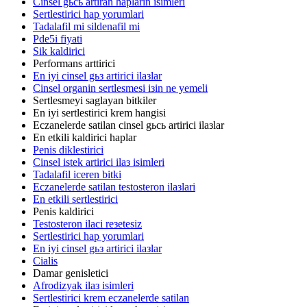
Cinsel gьcь artiran haplarin isimleri
Sertlestirici hap yorumlari
Tadalafil mi sildenafil mi
Pde5i fiyati
Sik kaldirici
Performans arttirici
En iyi cinsel gьз artirici ilaзlar
Cinsel organin sertlesmesi iзin ne yemeli
Sertlesmeyi saglayan bitkiler
En iyi sertlestirici krem hangisi
Eczanelerde satilan cinsel gьcь artirici ilaзlar
En etkili kaldirici haplar
Penis diklestirici
Cinsel istek artirici ilaз isimleri
Tadalafil iceren bitki
Eczanelerde satilan testosteron ilaзlari
En etkili sertlestirici
Penis kaldirici
Testosteron ilaci reзetesiz
Sertlestirici hap yorumlari
En iyi cinsel gьз artirici ilaзlar
Cialis
Damar genisletici
Afrodizyak ilaз isimleri
Sertlestirici krem eczanelerde satilan