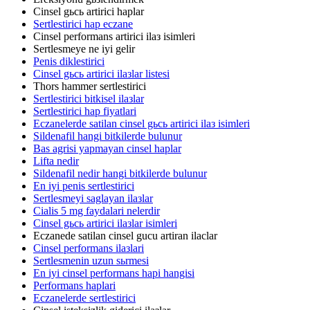
Cinsel gьcь artirici haplar
Sertlestirici hap eczane
Cinsel performans artirici ilaз isimleri
Sertlesmeye ne iyi gelir
Penis diklestirici
Cinsel gьcь artirici ilaзlar listesi
Thors hammer sertlestirici
Sertlestirici bitkisel ilaзlar
Sertlestirici hap fiyatlari
Eczanelerde satilan cinsel gьcь artirici ilaз isimleri
Sildenafil hangi bitkilerde bulunur
Bas agrisi yapmayan cinsel haplar
Lifta nedir
Sildenafil nedir hangi bitkilerde bulunur
En iyi penis sertlestirici
Sertlesmeyi saglayan ilaзlar
Cialis 5 mg faydalari nelerdir
Cinsel gьcь artirici ilaзlar isimleri
Eczanede satilan cinsel gucu artiran ilaclar
Cinsel performans ilaзlari
Sertlesmenin uzun sьrmesi
En iyi cinsel performans hapi hangisi
Performans haplari
Eczanelerde sertlestirici