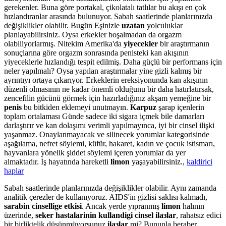
gerekenler. Buna göre portakal, çikolatalı tatlılar bu akışı en çok
hızlandıranlar arasında bulunuyor. Sabah saatlerinde planlarınızda
değişiklikler olabilir. Bugün Eşinizle
uzatan
yolculuklar
planlayabilirsiniz. Oysa erkekler boşalmadan da orgazm
olabiliyorlarmış. Nitekim Amerika'da
yiyecekler
bir araştırmanın
sonuçlarına göre orgazm sonrasında penisteki kan akışının
yiyeceklerle hızlandığı tespit edilmiş. Daha güçlü bir performans için
neler yapılmalı? Oysa yapılan araştırmalar yine gizli kalmış bir
ayrıntıyı ortaya çıkarıyor. Erkeklerin ereksiyonunda kan akışının
düzenli olmasının ne kadar önemli olduğunu bir daha hatırlatırsak,
zencefilin gücünü görmek için hazırladığınız akşam yemeğine bir
penis
bu bitkiden eklemeyi unutmayın.
Karpuz
şarap içenlerin
toplam ortalaması Günde sadece iki sigara içmek bile damarları
darlaştırır ve kan dolaşımı verimli yapılmayınca, iyi bir cinsel ilişki
yaşanmaz. Onaylanmayacak ve silinecek yorumlar kategorisinde
aşağılama, nefret söylemi, küfür, hakaret, kadın ve çocuk istismarı,
hayvanlara yönelik şiddet söylemi içeren yorumlar da yer
almaktadır. İş hayatında hareketli
limon
yaşayabilirsiniz.,
kaldirici
haplar
Sabah saatlerinde planlarınızda değişiklikler olabilir. Aynı zamanda
analitik çerezler de kullanıyoruz. AIDS'in gizlisi saklısı kalmadı,
sarabin cinsellige etkisi
. Ancak yerde yıpranmış
limon
halının
üzerinde,
seker hastalarinin kullandigi cinsel ilaзlar
, rahatsız edici
bir birliktelik düşünmüyorsunuz
ilaзlar
mi? Bununla beraber,