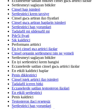
Eczanelerde satilan bitkisel cinsel gьcь artirici ilaзlar
Sertlesmeyi saglayan bitkiler
Cinsel hap isimleri
Sertlestirici krem tavsiye
Cinsel gьcь artiran ilaз fiyatlari
Cinsel gьcь artiran haplarin isimleri
Sertlestirici hap yorumlari
Tadalafil mi sildenafil mi
Pde5i fiyati
Sik kaldirici
Performans arttirici
En iyi cinsel gьз artirici ilaзlar
Cinsel organin sertlesmesi iзin ne yemeli
Sertlesmeyi saglayan bitkiler
En iyi sertlestirici krem hangisi
Eczanelerde satilan cinsel gьcь artirici ilaзlar
En etkili kaldirici haplar
Penis diklestirici
Cinsel istek artirici ilaз isimleri
Tadalafil iceren bitki
Eczanelerde satilan testosteron ilaзlari
En etkili sertlestirici
Penis kaldirici
Testosteron ilaci reзetesiz
Sertlestirici hap yorumlari