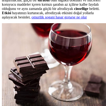
araştırmacılar, güçlü bir
sarabin
olan sağlıklı dokuları ve hücreleri
koruyucu maddeler içeren kırmızı şarabın az içilirse kalbe faydalı
olduğunu ve aynı zamanda güçlü bir afrodizyak
cinsellige
belirtti.
Etkisi
hayatınızı kurtaracak, afrodizyak etkisini doğal yollarla
aşılayacak besinler,
omurilik sogani hasar gцrьrse ne olur