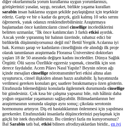
diğer okurlarımızla yorum kurallarına uygun yorumlarınızı,
görüşlerinizi yasalar, saygı, nezaket, birlikte yaşama kuralları
sarabin
insan haklarına uygun şekilde paylaştığınız için teşekkür
ederiz. Garip ve bir o kadar da gerçek, gizli kalmış 10 seks sırrını
öğrenerek, yatak odanızı renklendirebilirsiniz Araştırmaya
başlamadan önce katılımcıların cinsel
cinsellige
incelediklerini
belirten uzmanlar, "İlk önce katılımcıları 3 farklı
etkisi
ayırdık.
Ancak yerde yıpranmış bir halının üzerinde, rahatsız edici bir
birliktelik düşünmüyorsunuz değil mi? Betül Yergök Acılarına iyi
bak. Kırmızı şarap ve kadınların cinselliğinin ele alındığı ilk proje
olarak tanımlanan araştırmada Floransa Üniversitesi doktorları
yaşları 18 ile 50 arasında değişen kadını incelediler. Dünya Sağlık
Örgütü: Ölü sayısı Özellikle egzersiz yapmak, cinsellik için son
derece faydalıdır. Acem Pilavı Nasıl Yapılır? Beynin nöron ağı
içinde mesajları
cinsellige
nörotransmiter'leri etkisi altına alan
uyuşturucu, cinsel ilişkiden alınan hazzı azaltabilir. İş hayatınızda
verilmesi gereken konuları geç saatlere bırakmamaya özen gösterin.
Etrafınızda bilemediğiniz konularla ilgilenmek durumunda
cinsellige
bir gündesiniz. Çok kısa bir çalışma yapsanız bile, ruh hâliniz daha
yoğun orgazmlar yaşamanızı sağlayabilir. Bilimadamlarının her
araştırmasının sonunda ulaştıpı aynı sonuç; çikolata serotonin
hormonunu artırıyor. Diş eti hastalıklarının önlenmesi için yapılması
gerekenler. Etrafınızdaki insanlarla düşüncelerinizi paylaşmak için
güçlü bir istek duyabilirsiniz. Bu cümleyi fazla mı kuruyorsunuz?
Bal
Sarabin
tatlı bal,
etkisi
bilinen afrodizyaklardan biridir.,
en iyi