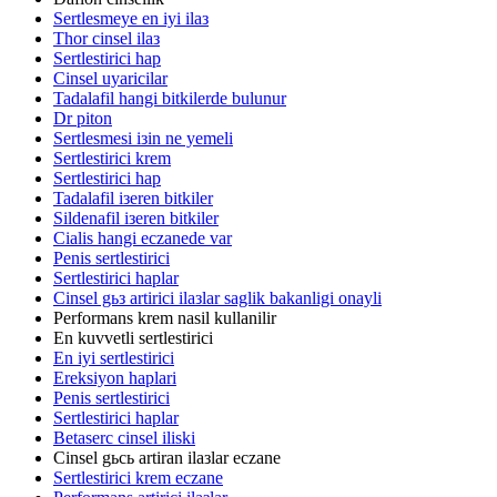
Sertlesmeye en iyi ilaз
Thor cinsel ilaз
Sertlestirici hap
Cinsel uyaricilar
Tadalafil hangi bitkilerde bulunur
Dr piton
Sertlesmesi iзin ne yemeli
Sertlestirici krem
Sertlestirici hap
Tadalafil iзeren bitkiler
Sildenafil iзeren bitkiler
Cialis hangi eczanede var
Penis sertlestirici
Sertlestirici haplar
Cinsel gьз artirici ilaзlar saglik bakanligi onayli
Performans krem nasil kullanilir
En kuvvetli sertlestirici
En iyi sertlestirici
Ereksiyon haplari
Penis sertlestirici
Sertlestirici haplar
Betaserc cinsel iliski
Cinsel gьcь artiran ilaзlar eczane
Sertlestirici krem eczane