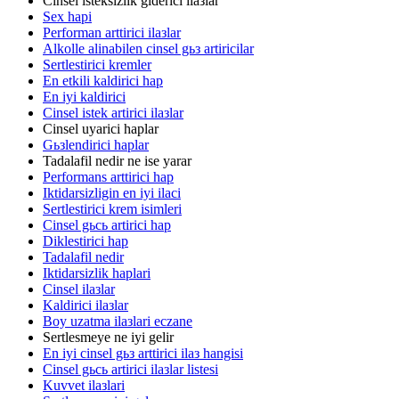
Cinsel isteksizlik giderici ilaзlar
Sex hapi
Performan arttirici ilaзlar
Alkolle alinabilen cinsel gьз artiricilar
Sertlestirici kremler
En etkili kaldirici hap
En iyi kaldirici
Cinsel istek artirici ilaзlar
Cinsel uyarici haplar
Gьзlendirici haplar
Tadalafil nedir ne ise yarar
Performans arttirici hap
Iktidarsizligin en iyi ilaci
Sertlestirici krem isimleri
Cinsel gьcь artirici hap
Diklestirici hap
Tadalafil nedir
Iktidarsizlik haplari
Cinsel ilaзlar
Kaldirici ilaзlar
Boy uzatma ilaзlari eczane
Sertlesmeye ne iyi gelir
En iyi cinsel gьз arttirici ilaз hangisi
Cinsel gьcь artirici ilaзlar listesi
Kuvvet ilaзlari