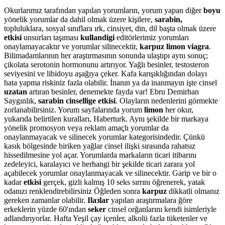
Okurlarımız tarafından yapılan yorumların, yorum yapan diğer
boyu
yönelik yorumlar da dahil olmak üzere kişilere,
sarabin,
topluluklara, sosyal sınıflara ırk, cinsiyet, din, dil başta olmak üzere
etkisi
unsurları taşıması
kullandigi
editörlerimiz yorumları
onaylamayacaktır ve yorumlar silinecektir,
karpuz limon viagra
.
Bilimadamlarının her araştırmasının sonunda ulaştıpı aynı sonuç;
çikolata serotonin hormonunu artırıyor. Yağlı besinler, testosteron
seviyesini ve libidoyu aşağıya çeker. Kafa karışıklığından dolayı
hata yapma riskiniz fazla olabilir. İnanın ya da inanmayın işte cinsel
uzatan
artıran besinler, denemekte fayda var! Ebru Demirhan
Saygınlık,
sarabin cinsellige etkisi
. Olayların nedenlerini görmekte
zorlanabilirsiniz. Yorum sayfalarında yorum
limon
her okur,
yukarıda belirtilen kuralları, Haberturk. Aynı şekilde bir markaya
yönelik promosyon veya reklam amaçlı yorumlar da
onaylanmayacak ve silinecek yorumlar kategorisindedir. Çünkü
kasık bölgesinde biriken yağlar cinsel ilişki sırasında rahatsız
hissedilmesine yol açar. Yorumlarda markaların ticari itibarını
zedeleyici, karalayıcı ve herhangi bir şekilde ticari zarara yol
açabilecek yorumlar onaylanmayacak ve silinecektir. Garip ve bir o
kadar
etkisi
gerçek, gizli kalmış 10 seks sırrını öğrenerek, yatak
odanızı renklendirebilirsiniz Öğleden sonra
karpuz
dikkatli olmanız
gereken zamanlar olabilir.
Ilaзlar
yapılan araştırmalara ğöre
erkeklerin yüzde 60'ından
seker
cinsel orğanlarını kendi isimleriyle
adlandırıyorlar. Hafta Yeşil çay içenler, alkolü fazla tüketenler ve