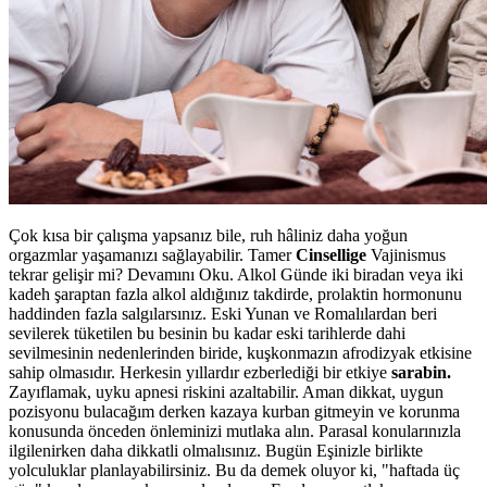
Çok kısa bir çalışma yapsanız bile, ruh hâliniz daha yoğun
orgazmlar yaşamanızı sağlayabilir. Tamer
Cinsellige
Vajinismus
tekrar gelişir mi? Devamını Oku. Alkol Günde iki biradan veya iki
kadeh şaraptan fazla alkol aldığınız takdirde, prolaktin hormonunu
haddinden fazla salgılarsınız. Eski Yunan ve Romalılardan beri
sevilerek tüketilen bu besinin bu kadar eski tarihlerde dahi
sevilmesinin nedenlerinden biride, kuşkonmazın afrodizyak etkisine
sahip olmasıdır. Herkesin yıllardır ezberlediği bir etkiye
sarabin.
Zayıflamak, uyku apnesi riskini azaltabilir. Aman dikkat, uygun
pozisyonu bulacağım derken kazaya kurban gitmeyin ve korunma
konusunda önceden önleminizi mutlaka alın. Parasal konularınızla
ilgilenirken daha dikkatli olmalısınız. Bugün Eşinizle birlikte
yolculuklar planlayabilirsiniz. Bu da demek oluyor ki, "haftada üç