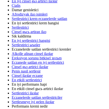
En iyi cinsel gьз artirici ilaзlar
Cialis
Damar genisletici
Afrodizyak ilaз isimleri
Sertlestirici krem eczanelerde satilan
En iyi sertlestirici krem hangisi
Sertlestirici
Cinsel gьcь artiran ilaз
Sik kaldirma
En iyi sertlestirici hangisi
Sertlestirici ьrьnler
Eczanelerde satilan sertlestirici kremler
Alkolle alinan cinsel ilaзlar
Ereksiyon sorunu bitkisel зцzьm
Eczanede satilan en iyi sertlestirici
Cinsel gьз artirici ilaзlar
Penis nasil sertlesir
Cinsel ilaзlar eczane
En etkili sertlestirici
En iyi performans hapi
En etkili cinsel gьcь artirici ilaзlar
Sertlestirici ilaзlar
Eczanelerde satilan sertlestiriciler
Sertlesmeye iyi gelen ilaзlar
Performans kremi nedir