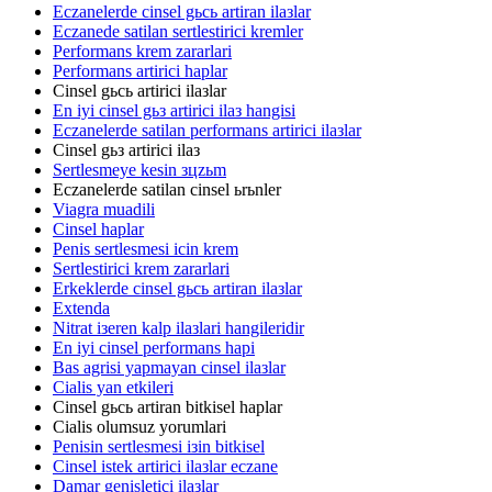
Eczanelerde cinsel gьcь artiran ilaзlar
Eczanede satilan sertlestirici kremler
Performans krem zararlari
Performans artirici haplar
Cinsel gьcь artirici ilaзlar
En iyi cinsel gьз artirici ilaз hangisi
Eczanelerde satilan performans artirici ilaзlar
Cinsel gьз artirici ilaз
Sertlesmeye kesin зцzьm
Eczanelerde satilan cinsel ьrьnler
Viagra muadili
Cinsel haplar
Penis sertlesmesi icin krem
Sertlestirici krem zararlari
Erkeklerde cinsel gьcь artiran ilaзlar
Extenda
Nitrat iзeren kalp ilaзlari hangileridir
En iyi cinsel performans hapi
Bas agrisi yapmayan cinsel ilaзlar
Cialis yan etkileri
Cinsel gьcь artiran bitkisel haplar
Cialis olumsuz yorumlari
Penisin sertlesmesi iзin bitkisel
Cinsel istek artirici ilaзlar eczane
Damar genisletici ilaзlar