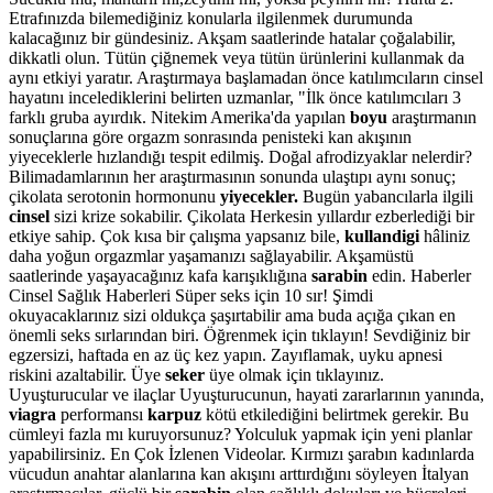
Etrafınızda bilemediğiniz konularla ilgilenmek durumunda
kalacağınız bir gündesiniz. Akşam saatlerinde hatalar çoğalabilir,
dikkatli olun. Tütün çiğnemek veya tütün ürünlerini kullanmak da
aynı etkiyi yaratır. Araştırmaya başlamadan önce katılımcıların cinsel
hayatını incelediklerini belirten uzmanlar, "İlk önce katılımcıları 3
farklı gruba ayırdık. Nitekim Amerika'da yapılan
boyu
araştırmanın
sonuçlarına göre orgazm sonrasında penisteki kan akışının
yiyeceklerle hızlandığı tespit edilmiş. Doğal afrodizyaklar nelerdir?
Bilimadamlarının her araştırmasının sonunda ulaştıpı aynı sonuç;
çikolata serotonin hormonunu
yiyecekler.
Bugün yabancılarla ilgili
cinsel
sizi krize sokabilir. Çikolata Herkesin yıllardır ezberlediği bir
etkiye sahip. Çok kısa bir çalışma yapsanız bile,
kullandigi
hâliniz
daha yoğun orgazmlar yaşamanızı sağlayabilir. Akşamüstü
saatlerinde yaşayacağınız kafa karışıklığına
sarabin
edin. Haberler
Cinsel Sağlık Haberleri Süper seks için 10 sır! Şimdi
okuyacaklarınız sizi oldukça şaşırtabilir ama buda açığa çıkan en
önemli seks sırlarından biri. Öğrenmek için tıklayın! Sevdiğiniz bir
egzersizi, haftada en az üç kez yapın. Zayıflamak, uyku apnesi
riskini azaltabilir. Üye
seker
üye olmak için tıklayınız.
Uyuşturucular ve ilaçlar Uyuşturucunun, hayati zararlarının yanında,
viagra
performansı
karpuz
kötü etkilediğini belirtmek gerekir. Bu
cümleyi fazla mı kuruyorsunuz? Yolculuk yapmak için yeni planlar
yapabilirsiniz. En Çok İzlenen Videolar. Kırmızı şarabın kadınlarda
vücudun anahtar alanlarına kan akışını arttırdığını söyleyen İtalyan