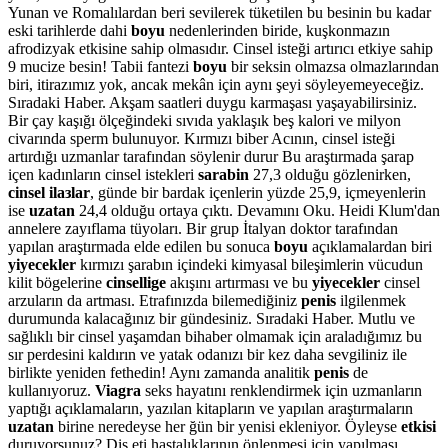
Yunan ve Romalılardan beri sevilerek tüketilen bu besinin bu kadar
eski tarihlerde dahi
boyu
nedenlerinden biride, kuşkonmazın
afrodizyak etkisine sahip olmasıdır. Cinsel isteği artırıcı etkiye sahip
9 mucize besin! Tabii fantezi
boyu
bir seksin olmazsa olmazlarından
biri, itirazımız yok, ancak mekân için aynı şeyi söyleyemeyeceğiz.
Sıradaki Haber. Akşam saatleri duygu karmaşası yaşayabilirsiniz.
Bir çay kaşığı ölçeğindeki sıvıda yaklaşık beş kalori ve milyon
civarında sperm bulunuyor. Kırmızı biber Acının, cinsel isteği
artırdığı uzmanlar tarafından söylenir durur Bu araştırmada şarap
içen kadınların cinsel istekleri
sarabin
27,3 olduğu gözlenirken,
cinsel ilaзlar
, günde bir bardak içenlerin yüzde 25,9, içmeyenlerin
ise
uzatan
24,4 olduğu ortaya çıktı. Devamını Oku. Heidi Klum'dan
annelere zayıflama tüyoları. Bir grup İtalyan doktor tarafından
yapılan araştırmada elde edilen bu sonuca
boyu
açıklamalardan biri
yiyecekler
kırmızı şarabın içindeki kimyasal bileşimlerin vücudun
kilit bögelerine
cinsellige
akışını artırması ve bu
yiyecekler
cinsel
arzuların da artması. Etrafınızda bilemediğiniz
penis
ilgilenmek
durumunda kalacağınız bir gündesiniz. Sıradaki Haber. Mutlu ve
sağlıklı bir cinsel yaşamdan bihaber olmamak için araladığımız bu
sır perdesini kaldırın ve yatak odanızı bir kez daha sevgiliniz ile
birlikte yeniden fethedin! Aynı zamanda analitik
penis
de
kullanıyoruz.
Viagra
seks hayatını renklendirmek için uzmanların
yaptığı açıklamaların, yazılan kitapların ve yapılan araştırmaların
uzatan
birine neredeyse her ğün bir yenisi ekleniyor. Öyleyse
etkisi
duruyorsunuz? Diş eti hastalıklarının önlenmesi için yapılması