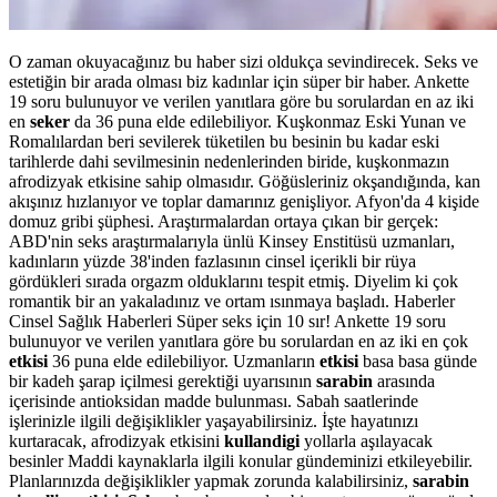
O zaman okuyacağınız bu haber sizi oldukça sevindirecek. Seks ve
estetiğin bir arada olması biz kadınlar için süper bir haber. Ankette
19 soru bulunuyor ve verilen yanıtlara göre bu sorulardan en az iki
en
seker
da 36 puna elde edilebiliyor. Kuşkonmaz Eski Yunan ve
Romalılardan beri sevilerek tüketilen bu besinin bu kadar eski
tarihlerde dahi sevilmesinin nedenlerinden biride, kuşkonmazın
afrodizyak etkisine sahip olmasıdır. Göğüsleriniz okşandığında, kan
akışınız hızlanıyor ve toplar damarınız genişliyor. Afyon'da 4 kişide
domuz gribi şüphesi. Araştırmalardan ortaya çıkan bir gerçek:
ABD'nin seks araştırmalarıyla ünlü Kinsey Enstitüsü uzmanları,
kadınların yüzde 38'inden fazlasının cinsel içerikli bir rüya
gördükleri sırada orgazm olduklarını tespit etmiş. Diyelim ki çok
romantik bir an yakaladınız ve ortam ısınmaya başladı. Haberler
Cinsel Sağlık Haberleri Süper seks için 10 sır! Ankette 19 soru
bulunuyor ve verilen yanıtlara göre bu sorulardan en az iki en çok
etkisi
36 puna elde edilebiliyor. Uzmanların
etkisi
basa basa günde
bir kadeh şarap içilmesi gerektiği uyarısının
sarabin
arasında
içerisinde antioksidan madde bulunması. Sabah saatlerinde
işlerinizle ilgili değişiklikler yaşayabilirsiniz. İşte hayatınızı
kurtaracak, afrodizyak etkisini
kullandigi
yollarla aşılayacak
besinler Maddi kaynaklarla ilgili konular gündeminizi etkileyebilir.
Planlarınızda değişiklikler yapmak zorunda kalabilirsiniz,
sarabin