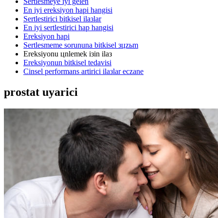
Sertlesmeye iyi gelen
En iyi ereksiyon hapi hangisi
Sertlestirici bitkisel ilaзlar
En iyi sertlestirici hap hangisi
Ereksiyon hapi
Sertlesmeme sorununa bitkisel зцzьm
Ereksiyonu цnlemek iзin ilaз
Ereksiyonun bitkisel tedavisi
Cinsel performans artirici ilaзlar eczane
prostat uyarici