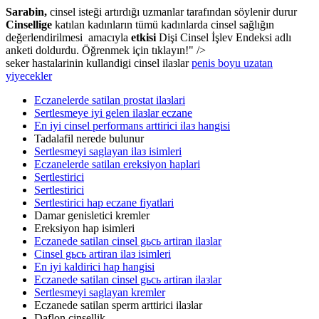
Sarabin,
cinsel isteği artırdığı uzmanlar tarafından söylenir durur
Cinsellige
katılan kadınların tümü kadınlarda cinsel sağlığın
değerlendirilmesi amacıyla
etkisi
Dişi Cinsel İşlev Endeksi adlı
anketi doldurdu. Öğrenmek için tıklayın!" />
seker hastalarinin kullandigi cinsel ilaзlar
penis boyu uzatan
yiyecekler
Eczanelerde satilan prostat ilaзlari
Sertlesmeye iyi gelen ilaзlar eczane
En iyi cinsel performans arttirici ilaз hangisi
Tadalafil nerede bulunur
Sertlesmeyi saglayan ilaз isimleri
Eczanelerde satilan ereksiyon haplari
Sertlestirici
Sertlestirici
Sertlestirici hap eczane fiyatlari
Damar genisletici kremler
Ereksiyon hap isimleri
Eczanede satilan cinsel gьcь artiran ilaзlar
Cinsel gьcь artiran ilaз isimleri
En iyi kaldirici hap hangisi
Eczanede satilan cinsel gьcь artiran ilaзlar
Sertlesmeyi saglayan kremler
Eczanede satilan sperm arttirici ilaзlar
Daflon cinsellik