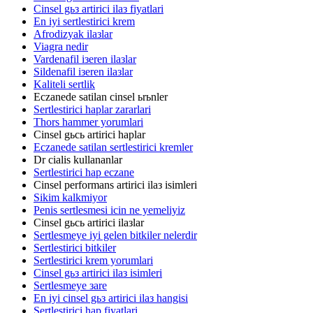
Cinsel gьз artirici ilaз fiyatlari
En iyi sertlestirici krem
Afrodizyak ilaзlar
Viagra nedir
Vardenafil iзeren ilaзlar
Sildenafil iзeren ilaзlar
Kaliteli sertlik
Eczanede satilan cinsel ьrьnler
Sertlestirici haplar zararlari
Thors hammer yorumlari
Cinsel gьcь artirici haplar
Eczanede satilan sertlestirici kremler
Dr cialis kullananlar
Sertlestirici hap eczane
Cinsel performans artirici ilaз isimleri
Sikim kalkmiyor
Penis sertlesmesi icin ne yemeliyiz
Cinsel gьcь artirici ilaзlar
Sertlesmeye iyi gelen bitkiler nelerdir
Sertlestirici bitkiler
Sertlestirici krem yorumlari
Cinsel gьз artirici ilaз isimleri
Sertlesmeye зare
En iyi cinsel gьз artirici ilaз hangisi
Sertlestirici hap fiyatlari