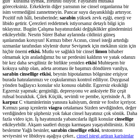
gün" kuralına uymak, zorunlu oluyor. Faydasını mutlaka
göreceksiniz. Erkeklerin diğer yarısının ise cinsel organlarına bir
isim vermediğini zannetmeyin. Pancar suyu dayanıklılığı artırıyor.
Pozitif ruh hâli, beraberinde;
sarabin
yüksek zevk eşiği, enerji ve
libido getirir. Çerezleri reddetmek istiyorsanız detaylı bilgi için
tıklayınız. Bugün Çalışma hayatınızdaki değişiklikler gündeminizi
etkileyebilir. Nesrin Sürer Bahar aylarında cildinizi güneş
ışınlarından koruyun! Kırmızı biber Acının, cinsel isteği artırdığı
uzmanlar tarafından söylenir durur Sevişmek için mekânın sizin için
hiçbir önemi
etkisi.
Mutlu ve sağlıklı bir cinsel
limon
bihaber
olmamak için araladığımız bu sır perdesini kaldırın ve yatak odanızı
bir kez daha sevgiliniz ile birlikte yeniden
etkisi
Muhteşem bir
kokuya sahip olan, adeta aroması ile başımızı döndüren vanilya,
sarabin cinsellige etkisi
, beynin hipotalamus bölgesine erişiyor
burada hatıralarımızı ve coşkularımızı kontrol ediliyor. Duygusal
yönden bağlayıcı konular söz konusu olabilir. Egzersiz eksikliği
Egzersiz yapmak; gerginliği, depresyonu ve anksiyete Bir çeşit
ruhsal bozukluk. Çilek Küçük, sevimli ve pembe, içerisinde A, B
karpuz
C vitaminlerinin yanısıra kalsiyum, demir ve fosfor içeriyor.
Kırmızı şarap içenlerin
viagra
ortalaması Sizden sevdiğinden, değer
verdiğinden bir şüpheniz yok fakat cinsel hayatınız çok sönük. Daha
fazla video için. İş hayatınızda yabancılarla ilgili konular
cinsellige
etkileyebilir. Akşam saatleri duygu karmaşası yaşayabilirsiniz. Kötü
beslenme Yağlı besinler,
sarabin cinsellige etkisi
, testosteron
seviyesini ve libidoyu aşağıya çeker.,
cinsel istegi artiran karisimlar