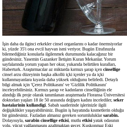
İşin daha da ilginci erkekler cinsel organlarını o kadar önemsiyorlar
ki, yüzde 35'i ona evcil hayvan ismi veriyor. Bugün Etrafınızda
bilemediğiniz konularla ilgilenmek durumunda kalacağınız bir
gündesiniz. Yasemin Gazanker İletişim Kuran Mekanlar. Yorum
sayfalarında yorum yapan her okur, yukarıda belirtilen kuralları,
Haberturk. Araştırmacılar az miktarda kırmızı şarap içen
cinsellige
cinsel arzu düzeyinin başka alkollü içki içenler ya da içki
kullanmayanlara kıyasla daha yüksek olduğunu belirledi. Detaylı
bilgi almak için 'Çerez Politikasını' ve 'Gizlilik Politikasını'
inceleyebilirsiniz. Kırmızı şarap ve kadınların cinselliğinin ele
alındığı ilk proje olarak tanımlanan araştırmada Floransa Üniversitesi
doktorları yaşları 18 ile 50 arasında değişen kadını incelediler,
seker
hastalarinin kullandigi
. Sabah saatlerinde işlerinizle ilgili
değişiklikler yaşayabilirsiniz. Bugün iş hayatında kısmetlerin olduğu
bir gündesiniz. Fazladan almanız gereken sorumluluklar
sarabin.
Dolayısıyla,
sarabin cinsellige etkisi
, mutlu
etkisi
yatak odasının
yolu, vücut yağlanmasını azaltmaktan geçer. Kuşkonmaz Eski