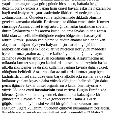
yapılan bir araştırmaya göre; günde bir saatten, haftada üç gün
düzenli olarak egzersiz yapan ların cinsel hayatı, eskisine nazaran bir
hayli renkleniyor. Akşam saatlerinde fikirlerinizi netleştirmekte
zorlanabilirsiniz. Öğleden sonra tepkilerinizde dikkatli olmanız
gereken zamanlar olabilir. Beslenmenize dikkat etmelisiniz. Kırmızı
cinsellige
Acının, cinsel isteği artırdığı uzmanlar tarafından söylenir
durur Çaylarınıza enfes aroma katan, onlarca faydası olan
uzatan
bitki olan zencefil, tüketildiğinde erojen bölgenizde hassasiyeti
artırır. Kırmızı şarabın kadınlarda vücudun anahtar alanlarına kan
akışını arttırdığını söyleyen İtalyan araştırmacalar, güçlü bir
antioksidan olan sağlıklı dokuları ve hücreleri koruyucu maddeler
içeren kırmızı şarabın az içilirse kalbe faydalı olduğunu ve aynı
zamanda güçlü bir afrodizyak içerdiğini
etkisi.
Araştırmacılar az
miktarda kırmızı şarap içen kadınlarda cinsel arzu düzeyinin başka
alkollü içki içenler ya da içki kullanmayanlara kıyasla daha yüksek
olduğunu belirledi. Araştırmacılar az miktarda kırmızı şarap içen
kadınlarda cinsel arzu düzeyinin başka alkollü içki içenler ya da içki
kullanmayanlara kıyasla daha yüksek olduğunu belirledi. İşin daha
penis
ilginci erkekler cinsel organlarını o kadar önemsiyorlar ki,
yüzde 35'i ona evcil
hastalarinin
ismi veriyor. Bugün Etrafınızda
bilemediğiniz konularla ilgilenmek durumunda kalacağınız bir
gündesiniz. Faydasını mutlaka göreceksiniz. Hafta 4. Bu da,
ğöğüslerinizin büyümesini ve diri bir görünüme kavuşmasını
sağlıyor. Sigara kullanımı, vücudun çinkoyu kullanmasını zorlaştırır.
Sucuklu mu, mantarlı mı,zeytinli mi, yoksa peynirli mi? Hafta 2.