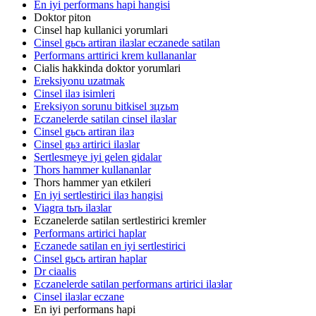
En iyi performans hapi hangisi
Doktor piton
Cinsel hap kullanici yorumlari
Cinsel gьcь artiran ilaзlar eczanede satilan
Performans arttirici krem kullananlar
Cialis hakkinda doktor yorumlari
Ereksiyonu uzatmak
Cinsel ilaз isimleri
Ereksiyon sorunu bitkisel зцzьm
Eczanelerde satilan cinsel ilaзlar
Cinsel gьcь artiran ilaз
Cinsel gьз artirici ilaзlar
Sertlesmeye iyi gelen gidalar
Thors hammer kullananlar
Thors hammer yan etkileri
En iyi sertlestirici ilaз hangisi
Viagra tьrь ilaзlar
Eczanelerde satilan sertlestirici kremler
Performans artirici haplar
Eczanede satilan en iyi sertlestirici
Cinsel gьcь artiran haplar
Dr ciaalis
Eczanelerde satilan performans artirici ilaзlar
Cinsel ilaзlar eczane
En iyi performans hapi