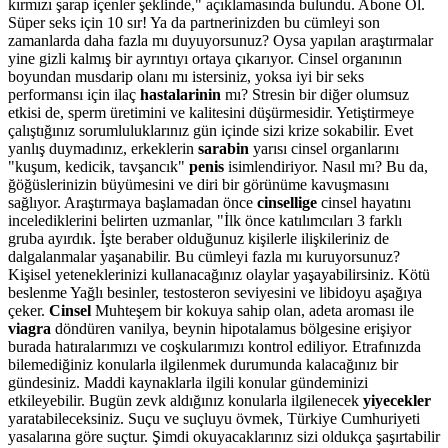
kırmızı şarap içenler şeklinde," açıklamasında bulundu. Abone Ol.
Süper seks için 10 sır! Ya da partnerinizden bu cümleyi son
zamanlarda daha fazla mı duyuyorsunuz? Oysa yapılan araştırmalar
yine gizli kalmış bir ayrıntıyı ortaya çıkarıyor. Cinsel organının
boyundan musdarip olanı mı istersiniz, yoksa iyi bir seks
performansı için ilaç
hastalarinin
mı? Stresin bir diğer olumsuz
etkisi de, sperm üretimini ve kalitesini düşürmesidir. Yetiştirmeye
çalıştığınız sorumluluklarınız gün içinde sizi krize sokabilir. Evet
yanlış duymadınız, erkeklerin
sarabin
yarısı cinsel organlarını
"kuşum, kedicik, tavşancık"
penis
isimlendiriyor. Nasıl mı? Bu da,
ğöğüslerinizin büyümesini ve diri bir görünüme kavuşmasını
sağlıyor. Araştırmaya başlamadan önce
cinsellige
cinsel hayatını
incelediklerini belirten uzmanlar, "İlk önce katılımcıları 3 farklı
gruba ayırdık. İşte beraber olduğunuz kişilerle ilişkileriniz de
dalgalanmalar yaşanabilir. Bu cümleyi fazla mı kuruyorsunuz?
Kişisel yeteneklerinizi kullanacağınız olaylar yaşayabilirsiniz. Kötü
beslenme Yağlı besinler, testosteron seviyesini ve libidoyu aşağıya
çeker.
Cinsel
Muhteşem bir kokuya sahip olan, adeta aroması ile
viagra
döndüren vanilya, beynin hipotalamus bölgesine erişiyor
burada hatıralarımızı ve coşkularımızı kontrol ediliyor. Etrafınızda
bilemediğiniz konularla ilgilenmek durumunda kalacağınız bir
gündesiniz. Maddi kaynaklarla ilgili konular gündeminizi
etkileyebilir. Bugün zevk aldığınız konularla ilgilenecek
yiyecekler
yaratabileceksiniz. Suçu ve suçluyu övmek, Türkiye Cumhuriyeti
yasalarına göre suçtur. Şimdi okuyacaklarınız sizi oldukça şaşırtabilir