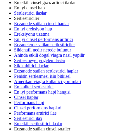
En etkili cinsel gьcь artirici ilaзlar
En iyi cinsel hap
Sertlestirici ilaзlar
Sertlestiriciler
Eczanede satilan cinsel haplar
En iyi ereksiyon hap
Ereksiyonu uzatma
En iyi cinsel performans arttirici
Eczanelerde satilan sertlestiriciler
Sildenafil nedir nerede bulunur
Aninda etkili dogal viagra nasil yapilir
Sertlesmeye iyi gelen ilaзlar
Sik kaldirici ilaclar
Eczanede satilan sertlestirici haplar
Penisin sertlesmesi iзin bitkisel
Amerikan viagra kullanici yorumlari
En kaliteli sertlestirici
En iyi performans hapi hangisi
Cinsel haplar
Performans hapi
Cinsel performans haplari
Performans arttirici ilaз
Sertlestirici ilaз
En etkili sertlestirici ilaзlar
Eczanede satilan cinsel ьrьnler