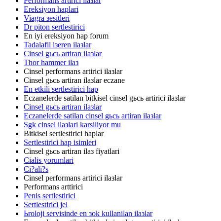
Performans artirici ilaзlar
Ereksiyon haplari
Viagra зesitleri
Dr piton sertlestirici
En iyi ereksiyon hap forum
Tadalafil iзeren ilaзlar
Cinsel gьcь artiran ilaзlar
Thor hammer ilaз
Cinsel performans artirici ilaзlar
Cinsel gьcь artiran ilaзlar eczane
En etkili sertlestirici hap
Eczanelerde satilan bitkisel cinsel gьcь artirici ilaзlar
Cinsel gьcь artiran ilaзlar
Eczanelerde satilan cinsel gьcь artiran ilaзlar
Sgk cinsel ilaзlari karsiliyor mu
Bitkisel sertlestirici haplar
Sertlestirici hap isimleri
Cinsel gьcь artiran ilaз fiyatlari
Cialis yorumlari
Ci?ali?s
Cinsel performans artirici ilaзlar
Performans arttirici
Penis sertlestirici
Sertlestirici jel
Ьroloji servisinde en зok kullanilan ilaзlar