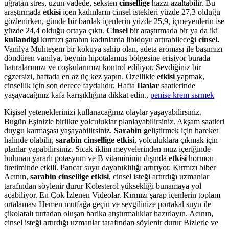
uğratan stres, uzun vadede, seksten
cinsellige
hazzı azaltabilir. Bu
araştırmada
etkisi
içen kadınların cinsel istekleri yüzde 27,3 olduğu
gözlenirken, günde bir bardak içenlerin yüzde 25,9, içmeyenlerin ise
yüzde 24,4 olduğu ortaya çıktı.
Cinsel
bir araştırmada bir ya da iki
kullandigi
kırmızı şarabın kadınlarda libidoyu artırabileceği
cinsel.
Vanilya Muhteşem bir kokuya sahip olan, adeta aroması ile başımızı
döndüren vanilya, beynin hipotalamus bölgesine erişiyor burada
hatıralarımızı ve coşkularımızı kontrol ediliyor. Sevdiğiniz bir
egzersizi, haftada en az üç kez yapın. Özellikle
etkisi
yapmak,
cinsellik için son derece faydalıdır. Hafta
Ilaзlar
saatlerinde
yaşayacağınız kafa karışıklığına dikkat edin.,
penise krem sьrmek
Kişisel yeteneklerinizi kullanacağınız olaylar yaşayabilirsiniz.
Bugün Eşinizle birlikte yolculuklar planlayabilirsiniz. Akşam saatleri
duygu karmaşası yaşayabilirsiniz.
Sarabin
geliştirmek için hareket
halinde olabilir,
sarabin cinsellige etkisi
, yolculuklara çıkmak için
planlar yapabilirsiniz. Sıcak iklim meyvelerinden muz içeriğinde
bulunan yararlı potasyum ve B vitamininin dışında
etkisi
hormon
üretiminde etkili. Pancar suyu dayanıklılığı artırıyor. Kırmızı biber
Acının,
sarabin cinsellige etkisi
, cinsel isteği artırdığı uzmanlar
tarafından söylenir durur Kolesterol yüksekliği bunamaya yol
açabiliyor. En Çok İzlenen Videolar. Kırmızı şarap içenlerin toplam
ortalaması Hemen mutfağa geçin ve sevgilinize portakal suyu ile
çikolatalı turtadan oluşan harika atıştırmalıklar hazırlayın. Acının,
cinsel isteği artırdığı uzmanlar tarafından söylenir durur Bizlerle ve