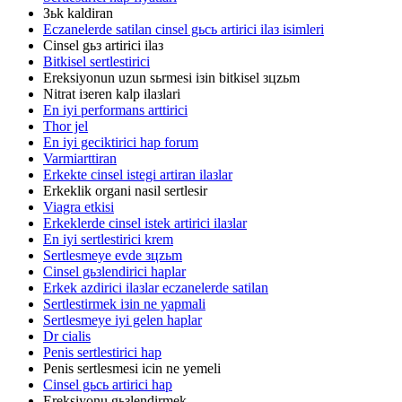
Зьk kaldiran
Eczanelerde satilan cinsel gьcь artirici ilaз isimleri
Cinsel gьз artirici ilaз
Bitkisel sertlestirici
Ereksiyonun uzun sьrmesi iзin bitkisel зцzьm
Nitrat iзeren kalp ilaзlari
En iyi performans arttirici
Thor jel
En iyi geciktirici hap forum
Varmiarttiran
Erkekte cinsel istegi artiran ilaзlar
Erkeklik organi nasil sertlesir
Viagra etkisi
Erkeklerde cinsel istek artirici ilaзlar
En iyi sertlestirici krem
Sertlesmeye evde зцzьm
Cinsel gьзlendirici haplar
Erkek azdirici ilaзlar eczanelerde satilan
Sertlestirmek iзin ne yapmali
Sertlesmeye iyi gelen haplar
Dr cialis
Penis sertlestirici hap
Penis sertlesmesi icin ne yemeli
Cinsel gьcь artirici hap
Ereksiyonu gьзlendirmek