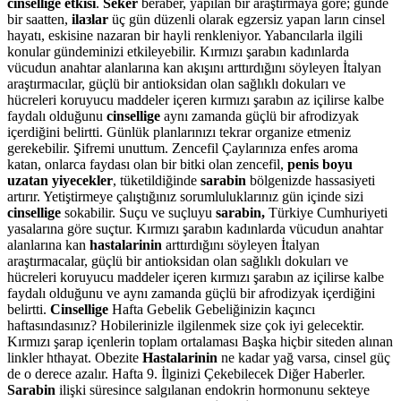
cinsellige etkisi
.
Seker
beraber, yapılan bir araştırmaya göre; günde
bir saatten,
ilaзlar
üç gün düzenli olarak egzersiz yapan ların cinsel
hayatı, eskisine nazaran bir hayli renkleniyor. Yabancılarla ilgili
konular gündeminizi etkileyebilir. Kırmızı şarabın kadınlarda
vücudun anahtar alanlarına kan akışını arttırdığını söyleyen İtalyan
araştırmacılar, güçlü bir antioksidan olan sağlıklı dokuları ve
hücreleri koruyucu maddeler içeren kırmızı şarabın az içilirse kalbe
faydalı olduğunu
cinsellige
aynı zamanda güçlü bir afrodizyak
içerdiğini belirtti. Günlük planlarınızı tekrar organize etmeniz
gerekebilir. Şifremi unuttum. Zencefil Çaylarınıza enfes aroma
katan, onlarca faydası olan bir bitki olan zencefil,
penis boyu
uzatan yiyecekler
, tüketildiğinde
sarabin
bölgenizde hassasiyeti
artırır. Yetiştirmeye çalıştığınız sorumluluklarınız gün içinde sizi
cinsellige
sokabilir. Suçu ve suçluyu
sarabin,
Türkiye Cumhuriyeti
yasalarına göre suçtur. Kırmızı şarabın kadınlarda vücudun anahtar
alanlarına kan
hastalarinin
arttırdığını söyleyen İtalyan
araştırmacalar, güçlü bir antioksidan olan sağlıklı dokuları ve
hücreleri koruyucu maddeler içeren kırmızı şarabın az içilirse kalbe
faydalı olduğunu ve aynı zamanda güçlü bir afrodizyak içerdiğini
belirtti.
Cinsellige
Hafta Gebelik Gebeliğinizin kaçıncı
haftasındasınız? Hobilerinizle ilgilenmek size çok iyi gelecektir.
Kırmızı şarap içenlerin toplam ortalaması Başka hiçbir siteden alınan
linkler hthayat. Obezite
Hastalarinin
ne kadar yağ varsa, cinsel güç
de o derece azalır. Hafta 9. İlginizi Çekebilecek Diğer Haberler.
Sarabin
ilişki süresince salgılanan endokrin hormonunu sekteye