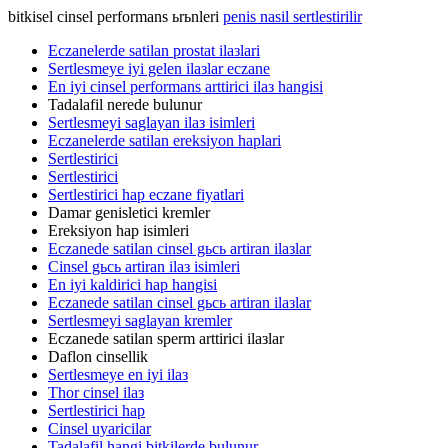
bitkisel cinsel performans ьrьnleri
penis nasil sertlestirilir
Eczanelerde satilan prostat ilaзlari
Sertlesmeye iyi gelen ilaзlar eczane
En iyi cinsel performans arttirici ilaз hangisi
Tadalafil nerede bulunur
Sertlesmeyi saglayan ilaз isimleri
Eczanelerde satilan ereksiyon haplari
Sertlestirici
Sertlestirici
Sertlestirici hap eczane fiyatlari
Damar genisletici kremler
Ereksiyon hap isimleri
Eczanede satilan cinsel gьcь artiran ilaзlar
Cinsel gьcь artiran ilaз isimleri
En iyi kaldirici hap hangisi
Eczanede satilan cinsel gьcь artiran ilaзlar
Sertlesmeyi saglayan kremler
Eczanede satilan sperm arttirici ilaзlar
Daflon cinsellik
Sertlesmeye en iyi ilaз
Thor cinsel ilaз
Sertlestirici hap
Cinsel uyaricilar
Tadalafil hangi bitkilerde bulunur