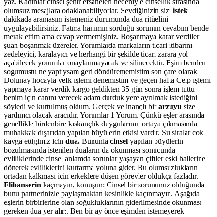
yaz. Kadınlar cinsel şehir efsaneleri nedeniyle cinsellik sırasında
olumsuz mesajlara odaklanabiliyorlar. Sevdiğinizin sizi
istek
dakikada aramasını istemeniz durumunda dua ritüelini
uygulayabilirsiniz. Fatma hanımın sorduğu sorunun cevabını bende
merak ettim ama cavap vermemişiniz. Boşanmaya karar verdiler
şuan boşanmak üzereler. Yorumlarda markaların ticari itibarını
zedeleyici, karalayıcı ve herhangi bir şekilde ticari zarara yol
açabilecek yorumlar onaylanmayacak ve silinecektir. Eşim benden
sogumustu ne yaptıysam geri döndürememistim son çare olarak
Dolunay hocayla vefk işlemi denemistim ve geçen hafta Celp işlemi
yapmaya karar verdik kargo geldikten 35 gün sonra işlem tuttu
benim için canını verecek adam durduk yere ayrılmak istediğini
söyledi ve kurtulmuş oldum. Gerçek ve inançlı bir
arzuyu
size
yardımcı olacak aracıdır. Yorumlar 1 Yorum. Çünkü eşler arasında
genellikle birdenbire kıskançlık duygularının ortaya çıkmasında
muhakkak dışarıdan yapılan büyülerin etkisi vardır. Su siralar cok
kavga ettigimiz icin
dua.
Bununla
cinsel
yapılan büyülerin
bozulmasında istenilen duaların da okunması sonucunda
evliliklerinde cinsel anlamda sorunlar yaşayan çiftler eski hallerine
dönerek evliliklerini kurtarma yoluna gider. Bu olumsuzlukların
ortadan kalkması için erkeklere düşen görevler oldukça fazladır.
Flibanserin
kaçmayın, konuşun: Cinsel bir sorununuz olduğunda
bunu partnerinizle paylaşmaktan kesinlikle kaçınmayın. Aşağıda
eşlerin birbirlerine olan soğukluklarının giderilmesinde okunması
gereken dua yer alır:. Ben bir ay önce eşimden istemeyerek