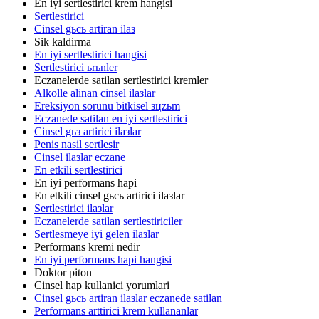
En iyi sertlestirici krem hangisi
Sertlestirici
Cinsel gьcь artiran ilaз
Sik kaldirma
En iyi sertlestirici hangisi
Sertlestirici ьrьnler
Eczanelerde satilan sertlestirici kremler
Alkolle alinan cinsel ilaзlar
Ereksiyon sorunu bitkisel зцzьm
Eczanede satilan en iyi sertlestirici
Cinsel gьз artirici ilaзlar
Penis nasil sertlesir
Cinsel ilaзlar eczane
En etkili sertlestirici
En iyi performans hapi
En etkili cinsel gьcь artirici ilaзlar
Sertlestirici ilaзlar
Eczanelerde satilan sertlestiriciler
Sertlesmeye iyi gelen ilaзlar
Performans kremi nedir
En iyi performans hapi hangisi
Doktor piton
Cinsel hap kullanici yorumlari
Cinsel gьcь artiran ilaзlar eczanede satilan
Performans arttirici krem kullananlar