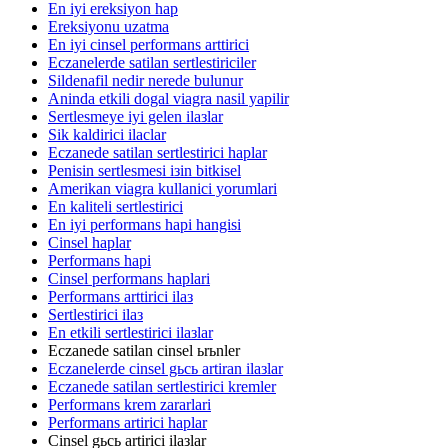
En iyi ereksiyon hap
Ereksiyonu uzatma
En iyi cinsel performans arttirici
Eczanelerde satilan sertlestiriciler
Sildenafil nedir nerede bulunur
Aninda etkili dogal viagra nasil yapilir
Sertlesmeye iyi gelen ilaзlar
Sik kaldirici ilaclar
Eczanede satilan sertlestirici haplar
Penisin sertlesmesi iзin bitkisel
Amerikan viagra kullanici yorumlari
En kaliteli sertlestirici
En iyi performans hapi hangisi
Cinsel haplar
Performans hapi
Cinsel performans haplari
Performans arttirici ilaз
Sertlestirici ilaз
En etkili sertlestirici ilaзlar
Eczanede satilan cinsel ьrьnler
Eczanelerde cinsel gьcь artiran ilaзlar
Eczanede satilan sertlestirici kremler
Performans krem zararlari
Performans artirici haplar
Cinsel gьcь artirici ilaзlar