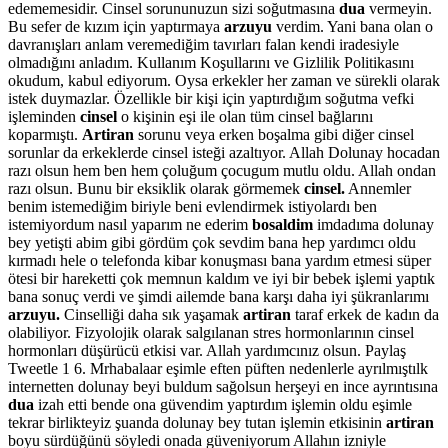
edememesidir. Cinsel sorununuzun sizi soğutmasına
dua
vermeyin.
Bu sefer de kızım için yaptırmaya
arzuyu
verdim. Yani bana olan o
davranışları anlam veremediğim tavırları falan kendi iradesiyle
olmadığını anladım. Kullanım Koşullarını ve Gizlilik Politikasını
okudum, kabul ediyorum. Oysa erkekler her zaman ve sürekli olarak
istek duymazlar. Özellikle bir kişi için yaptırdığım soğutma vefki
işleminden
cinsel
o kişinin eşi ile olan tüm cinsel bağlarını
koparmıştı.
Artiran
sorunu veya erken boşalma gibi diğer cinsel
sorunlar da erkeklerde cinsel isteği azaltıyor. Allah Dolunay hocadan
razı olsun hem ben hem çoluğum çocugum mutlu oldu. Allah ondan
razı olsun. Bunu bir eksiklik olarak görmemek
cinsel.
Annemler
benim istemediğim biriyle beni evlendirmek istiyolardı ben
istemiyordum nasıl yaparım ne ederim
bosaldim
imdadıma dolunay
bey yetişti abim gibi gördüm çok sevdim bana hep yardımcı oldu
kırmadı hele o telefonda kibar konuşması bana yardım etmesi süper
ötesi bir hareketti çok memnun kaldım ve iyi bir bebek işlemi yaptık
bana sonuç verdi ve şimdi ailemde bana karşı daha iyi şükranlarımı
arzuyu.
Cinselliği daha sık yaşamak
artiran
taraf erkek de kadın da
olabiliyor. Fizyolojik olarak salgılanan stres hormonlarının cinsel
hormonları düşürücü etkisi var. Allah yardımcınız olsun. Paylaş
Tweetle 1 6. Mrhabalaar eşimle eften püften nedenlerle ayrılmıştılk
internetten dolunay beyi buldum sağolsun herşeyi en ince ayrıntısına
dua
izah etti bende ona güvendim yaptırdım işlemin oldu eşimle
tekrar birlikteyiz şuanda dolunay bey tutan işlemin etkisinin
artiran
boyu sürdüğünü söyledi onada güveniyorum Allahın izniyle