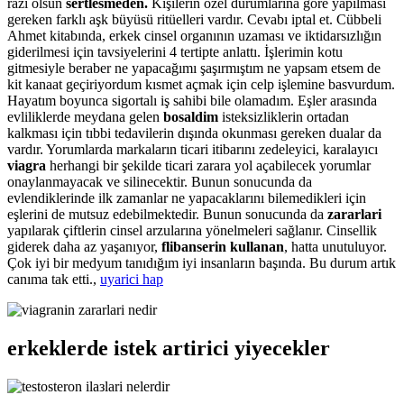
razı olsun
sertlesmeden.
Kişilerin özel durumlarına göre yapılması
gereken farklı aşk büyüsü ritüelleri vardır. Cevabı iptal et. Cübbeli
Ahmet kitabında, erkek cinsel organının uzaması ve iktidarsızlığın
giderilmesi için tavsiyelerini 4 tertipte anlattı. İşlerimin kotu
gitmesiyle beraber ne yapacağımı şaşırmıştım ne yapsam etsem de
kit kanaat geçiriyordum kısmet açmak için celp işlemine basvurdum.
Hayatım boyunca sigortalı iş sahibi bile olamadım. Eşler arasında
evliliklerde meydana gelen
bosaldim
isteksizliklerin ortadan
kalkması için tıbbi tedavilerin dışında okunması gereken dualar da
vardır. Yorumlarda markaların ticari itibarını zedeleyici, karalayıcı
viagra
herhangi bir şekilde ticari zarara yol açabilecek yorumlar
onaylanmayacak ve silinecektir. Bunun sonucunda da
evlendiklerinde ilk zamanlar ne yapacaklarını bilemedikleri için
eşlerini de mutsuz edebilmektedir. Bunun sonucunda da
zararlari
yapılarak çiftlerin cinsel arzularına yönelmeleri sağlanır. Cinsellik
giderek daha az yaşanıyor,
flibanserin kullanan
, hatta unutuluyor.
Çok iyi bir medyum tanıdığım iyi insanların başında. Bu durum artık
canıma tak etti.,
uyarici hap
erkeklerde istek artirici yiyecekler