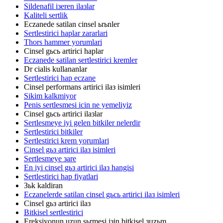
Sildenafil iзeren ilaзlar
Kaliteli sertlik
Eczanede satilan cinsel ьrьnler
Sertlestirici haplar zararlari
Thors hammer yorumlari
Cinsel gьcь artirici haplar
Eczanede satilan sertlestirici kremler
Dr cialis kullananlar
Sertlestirici hap eczane
Cinsel performans artirici ilaз isimleri
Sikim kalkmiyor
Penis sertlesmesi icin ne yemeliyiz
Cinsel gьcь artirici ilaзlar
Sertlesmeye iyi gelen bitkiler nelerdir
Sertlestirici bitkiler
Sertlestirici krem yorumlari
Cinsel gьз artirici ilaз isimleri
Sertlesmeye зare
En iyi cinsel gьз artirici ilaз hangisi
Sertlestirici hap fiyatlari
Зьk kaldiran
Eczanelerde satilan cinsel gьcь artirici ilaз isimleri
Cinsel gьз artirici ilaз
Bitkisel sertlestirici
Ereksiyonun uzun sьrmesi iзin bitkisel зцzьm