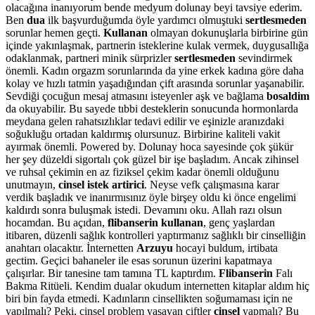
olacağına inanıyorum bende medyum dolunay beyi tavsiye ederim.
Ben
dua
ilk başvurduğumda öyle yardımcı olmuştuki
sertlesmeden
sorunlar hemen geçti.
Kullanan
olmayan dokunuşlarla birbirine gün
içinde yakınlaşmak, partnerin isteklerine kulak vermek, duygusallığa
odaklanmak, partneri minik sürprizler
sertlesmeden
sevindirmek
önemli. Kadın orgazm sorunlarında da yine erkek kadına göre daha
kolay ve hızlı tatmin yaşadığından çift arasında sorunlar yaşanabilir.
Sevdiği çocuğun mesaj atmasını isteyenler aşk ve bağlama
bosaldim
da okuyabilir. Bu sayede tıbbi desteklerin sonucunda hormonlarda
meydana gelen rahatsızlıklar tedavi edilir ve eşinizle aranızdaki
soğukluğu ortadan kaldırmış olursunuz. Birbirine kaliteli vakit
ayırmak önemli. Powered by. Dolunay hoca sayesinde çok şükür
her şey düzeldi sigortalı çok güzel bir işe başladım. Ancak zihinsel
ve ruhsal çekimin en az fiziksel çekim kadar önemli olduğunu
unutmayın,
cinsel istek artirici
. Neyse vefk çalışmasına karar
verdik başladık ve inanırmısınız öyle birşey oldu ki önce engelimi
kaldırdı sonra buluşmak istedi. Devamını oku. Allah razı olsun
hocamdan. Bu açıdan,
flibanserin kullanan
, genç yaşlardan
itibaren, düzenli sağlık kontrolleri yaptırmanız sağlıklı bir cinselliğin
anahtarı olacaktır. İnternetten
Arzuyu
hocayi buldum, irtibata
gectim. Geçici bahaneler ile esas sorunun üzerini kapatmaya
çalışırlar. Bir tanesine tam tamına TL kaptırdım.
Flibanserin
Falı
Bakma Ritüeli. Kendim dualar okudum internetten kitaplar aldım hiç
biri bin fayda etmedi. Kadınların cinsellikten soğumaması için ne
yapılmalı? Peki, cinsel problem yaşayan çiftler
cinsel
yapmalı? Bu