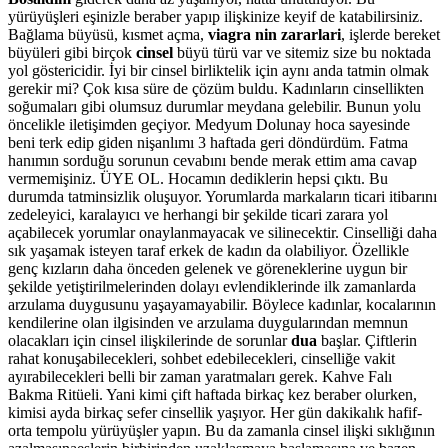
yürüyüşleri eşinizle beraber yapıp ilişkinize keyif de katabilirsiniz.
Bağlama büyüsü, kısmet açma,
viagra nin zararlari
, işlerde bereket
büyüleri gibi birçok
cinsel
büyü türü var ve sitemiz size bu noktada
yol göstericidir. İyi bir cinsel birliktelik için aynı anda tatmin olmak
gerekir mi? Çok kısa süre de çözüm buldu. Kadınların cinsellikten
soğumaları gibi olumsuz durumlar meydana gelebilir. Bunun yolu
öncelikle iletişimden geçiyor. Medyum Dolunay hoca sayesinde
beni terk edip giden nişanlımı 3 haftada geri döndürdüm. Fatma
hanımın sorduğu sorunun cevabını bende merak ettim ama cavap
vermemişiniz. ÜYE OL. Hocamın dediklerin hepsi çıktı. Bu
durumda tatminsizlik oluşuyor. Yorumlarda markaların ticari itibarını
zedeleyici, karalayıcı ve herhangi bir şekilde ticari zarara yol
açabilecek yorumlar onaylanmayacak ve silinecektir. Cinselliği daha
sık yaşamak isteyen taraf erkek de kadın da olabiliyor. Özellikle
genç kızların daha önceden gelenek ve göreneklerine uygun bir
şekilde yetiştirilmelerinden dolayı evlendiklerinde ilk zamanlarda
arzulama duygusunu yaşayamayabilir. Böylece kadınlar, kocalarının
kendilerine olan ilgisinden ve arzulama duygularından memnun
olacakları için cinsel ilişkilerinde de sorunlar
dua
başlar. Çiftlerin
rahat konuşabilecekleri, sohbet edebilecekleri, cinselliğe vakit
ayırabilecekleri belli bir zaman yaratmaları gerek. Kahve Falı
Bakma Ritüeli. Yani kimi çift haftada birkaç kez beraber olurken,
kimisi ayda birkaç sefer cinsellik yaşıyor. Her gün dakikalık hafif-
orta tempolu yürüyüşler yapın. Bu da zamanla cinsel ilişki sıklığının