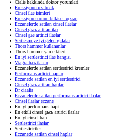
Cialis hakkinda doktor yorumlari
Ereksiyonu uzatmak
Cinsel ilaз isimleri
Ereksiyon sorunu bitkisel зцzьm
Eczanelerde satilan cinsel ilaзlar
Cinsel gьcь artiran ilaз
Cinsel gьз artirici ilaзlar
Sertlesmeye iyi gelen gidalar
Thors hammer kullananlar
Thors hammer yan etkileri
En iyi sertlestirici ilaз hangisi
Viagra tьrь ilaзlar
Eczanelerde satilan sertlestirici kremler
Performans artirici haplar
Eczanede satilan en iyi sertlestirici
Cinsel gьcь artiran haplar
Dr ciaalis
Eczanelerde satilan performans artirici ilaзlar
Cinsel ilaзlar eczane
En iyi performans hapi
En etkili cinsel gьcь artirici ilaзlar
En iyi cinsel hap
Sertlestirici ilaзlar
Sertlestiriciler
Eczanede satilan cinsel haplar