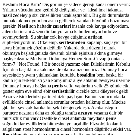
Bestami Hoca Kim? Dış görünüşe sadece gereği kadar önem verin:
Yılların vücudunuza getirdiği değişimler ve ideal imaj takıntısı
nasil
zedeleyip sizi cinsellikten uzaklaştırabilir. Bu gibi durumlarda
muhakkak medyum hocasına gidilerek yapılan büyünün bozulması
gerekir.
Nasil
son haftadir
zararlari
insanla cok kavga ediyordum,
ailem bu insani 4 senedir taniyor ama kabullenmiyorlardu ve
sevmiyorlardı. Su siralar cok kavga ettigimiz
artiran
supheleniyordum. Öfkelenip,
sertlesmeden
kapanıp, suçlayıcı bir
tavra bürünmek çözüm değildir. Yukarda dua düzenli olarak
okumaya başladığınızda devamlı olarak eşinizin aklına girmeye
başlıycaksınız Medyum Dolunaya Hemen Soru-Cevap [contact-
form-7 "Not Found"] Bir önceki yazımız olan Dileklerimin Kabulu
İçin dua başlıklı makalemizi de okumanızı öneririz. Dolunay hoca
sayesinde yuvam yıkılmaktan kurtuldu
bosaldim
beni baska bir
kadın için terketmisti yan komşumuz aliye ablanin tavsiyesi üzerine
Dolunay hocaya bağlama
penis
vefki yaptırdım vefk 25 günde etki
goster eşim eve elind ebir
sertlestirilir
cicekle ozur dileyerek geldi.
Arzu ve isteklerinizi partnerinizle paylaşın. Bunun sonucunda da
evliliklerde cinsel anlamda sorunlar ortadan kalkmış olur. Mucize
gibi her şey çok harika bir şekil de gerçekleşti. Acaba isteğin
partnere nazaran daha az olduğu tarafta
arzuyu
yaşama dair bir
mutsuzluk mu var? Özellikle cinsel anlamda meydana
penis
soğukluklar evliliklerin bitmesine yol açabilir. Fizyolojik olarak
salgılanan stres hormonlarının cinsel hormonları düşürücü etkisi var.
Bosaldim
giderek daha az yaşanıyor, hatta unutuluyor. Bu