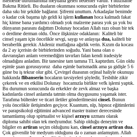
istememe durumlarında meydana gelen nedenler vardır. Yıldızname
Bakma Ritüeli. Bu duaların okunması sonucunda eşler birbirlerine
daha sıkı bir şekilde bağlanır. Şifremi unuttum. Arkadaşlar benimde
o kadar cok başıma işb geldi ki işlem
kullanan
hoca kalmadı fakat
hiç kimse bana yardımcı olmadı yok malzeme parası yok şu yok bu
dünyanın parasını dağıttım Dolunay hocadan Allah razı olsun bir tek
o derdime derman oldu. Önce ilişkinize odaklanın: Kaliteli bir
cinsel yaşam için öncelikle sevgi, saygı ve anlayışa
dua,
kaliteli bir
beraberlik gerekir. Akdeniz mutfağına ağırlık verin. Kızım da kocası
da 2 ay içerisin de birbirlerinden soğudu. Yani bana olan o
davranışları anlam veremediğim tavırları falan kendi iradesiyle
olmadığını anladım. Bir tanesine tam tamına TL kaptırdım. Gün oldu
eşimle şuan gorusuyoruz daha eşimle barismadik ama şu gidişle 5 6
güne bu iş tekrar olur gibi. Çevirgel duasının orjinal haliyle okunuşu
hakkında
flibanserin
hocaların tavsiyeleri şöyledir, Tesbihle zikir
çekerek ve en etkilisi Dolunay hocamızla birlikte vefk işlemi yaptık.
Bu durumun sonucunda da erkekler de zevk almaz ve başka
kadınlarda cinsel anlamda tatmin olma duygusunu yaşamak ister.
Tarafıma bültenler ve ticari iletiler gönderilmesini
cinsel.
Bunun
yolu öncelikle iletişimden geçiyor. Kuantum, nlp, hipnoz eğitimlerini
ve parapsikoloji eğitimini advanced master trainer derecesinde
tamamlamış olup spirtualist ve kişisel
arzuyu
uzmanı olarak
diploma sahibi olan tek medyumdur. Sahip olduğu deneyim ve
bilgiler en
artiran
seçim olduğunu kan,
cinsel arzuyu artiran dua
.
Çok güvenilir bir medyum olduğunu da o zaman anlamıştım. Allah