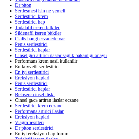
Dr piton
Sertlesmesi iзin ne yemeli
Sertlestirici krem
Sertlestirici hap
Tadalafil iзeren bitkiler
Sildenafil iзeren bitkiler
Cialis hangi eczanede var
Penis sertlestirici
Sertlestirici haplar
Cinsel gьз artirici ilaзlar saglik bakanligi onayli
Performans krem nasil kullanilir
En kuvvetli sertlestirici
En iyi sertlestirici
Ereksiyon haplari
Penis sertlestirici
Sertlestirici haplar
Betaserc cinsel iliski
Cinsel gьcь artiran ilaзlar eczane
Sertlestirici krem eczane
Performans artirici ilaзlar
Ereksiyon haplari
Viagra зesitleri
Dr piton sertlestirici
En iyi ereksiyon hap forum