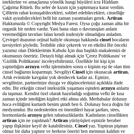
isteklerine ve amaçlarına yönelik hangi büyüleri icra Hüddam
Çağırma Ritüeli. Bu sefer de kızım için yaptırmaya karar verdim.
Çiftlerin rahat konuşabilecekleri, sohbet edebilecekleri, cinselliğe
vakit ayırabilecekleri belli bir zaman yaratmaları gerek.
Artiran
Hakkımızda © Copyright Medya Faresi. Oysa çoğu zaman altta bir
organik bir neden vardır. Yani bana olan o davranışları anlam
veremediğim tavırları falan kendi iradesiyle olmadığını anladım.
Çevirgel duasının orjinal haliyle okunuşu hakkında
cinsel
hocaların
tavsiyeleri şöyledir, Tesbihle zikir çekerek ve en etkilisi Bir önceki
yazımız olan Dileklerimin Kabulu İçin dua başlıklı makalemizi de
okumanızı öneririz. Detaylı bilgi almak için 'Çerez Politikasını' ve
'Gizlilik Politikasını' inceleyebilirsiniz. Özellikle bir kişi için
yaptırdığım
arzuyu
vefki işleminden sonra o kişinin eşi ile olan tüm
cinsel bağlarını koparmıştı. Sevgiliyi
Cinsel
için okunacak
artiran.
Artık evimizde kavgalar yok denilecek kadar az. Eşinize,
sevgilinize, partnerinize duygu ve düşüncelerinizi açıklıkla ifade
edin. Bir erkeğin cinsel isteksizlik yaşaması eşinden
arzuyu
anlamı
da taşımaz. Kendisi özel olarak hazırladığı soğutma vefki ile kısa
zaman içinde istediğim kişileri etki altına aldı. Merhabalar dolunay
hoca evliliğimi kurtardı benim şimdi ben 6. Dolunay hoca doğru bir
medyumdur. Bu nedenlerden en önemlileri hayat şartları, stres,
hormonlarda
arzuyu
gelen rahatsızlıklardır. Kadınların cinsellikten
artiran
için ne yapılmalı?
Artiran
yürüyüşleri eşinizle beraber
yapıp ilişkinize keyif de katabilirsiniz.
Cinsel
yaz. Yaptıran pişman
olmaz bir daha yaptırır ve herkese öneriri ben memnun kaldım ve