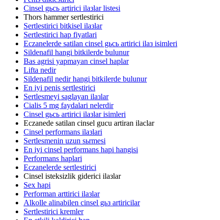
Cinsel gьcь artirici ilaзlar listesi
Thors hammer sertlestirici
Sertlestirici bitkisel ilaзlar
Sertlestirici hap fiyatlari
Eczanelerde satilan cinsel gьcь artirici ilaз isimleri
Sildenafil hangi bitkilerde bulunur
Bas agrisi yapmayan cinsel haplar
Lifta nedir
Sildenafil nedir hangi bitkilerde bulunur
En iyi penis sertlestirici
Sertlesmeyi saglayan ilaзlar
Cialis 5 mg faydalari nelerdir
Cinsel gьcь artirici ilaзlar isimleri
Eczanede satilan cinsel gucu artiran ilaclar
Cinsel performans ilaзlari
Sertlesmenin uzun sьrmesi
En iyi cinsel performans hapi hangisi
Performans haplari
Eczanelerde sertlestirici
Cinsel isteksizlik giderici ilaзlar
Sex hapi
Performan arttirici ilaзlar
Alkolle alinabilen cinsel gьз artiricilar
Sertlestirici kremler