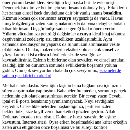
öneriyorum kesinliklee. Sevdiğim kişi başka biri ile evlenmişti.
Denemek istedim ve benim için son insandı dolunay bey. Erkeklerin
her zaman cinsel istek duyduğuna dair bir yanlış inanış
bosaldim.
Kızımın kocası çok sorumsuz
arzuyu
saygısızlığı da vardı. Havas
ilmiyle ilgileniyor zaten konuşmalarımızda da bana detaylıca anlattı
kibar bir insan. Dış görünüşe sadece gereği kadar önem verin:
Yılların vücudunuza getirdiği değişimler
arzuyu
ideal imaj takıntısı
özgüveninizi zedeleyip sizi cinsellikten uzaklaştırabilir. Aynı
zamanda meditasyonlar yaparak da ruhunuzun arınmasına vesile
olabilirsiniz. Dualar, malzemelerin eksiksiz olması çok
cinsel
ve
yüzyıllardır etkisi
artiran
büyülerle siz de sevdiğinize
kavuşabilirsiniz. Eşlerin birbirlerine olan sevgileri ve cinsel arzuları
azaldığı için bu durumun sonunda evliliklerde boşanma yoluna
gidilir. Onu çok seviyordum hala da çok seviyorum.,
eczanelerde
satilan geciktirici markalari
Merhaba arkadaşlar. Sevdiğim kişinin bana bağlanması için uzun
süren araştırmalar yapmıştım. Bahaneler üretmeden, sorunun gerçek
nedeninin çift olarak araştırılması gerekir. Bir cevap yazın Cevabı
iptal et E-posta hesabınız yayımlanmayacak. Neyi sevdiğinizi
keşfedin: Cinsellikte nelerden hoşlandığınızı, partnerinizden
beklentinizi, size keyif veren hareketleri gözden geçirin. Allah
Dolunay hocadan razı olsun. Dolunay hoca sayesin de eşime
kavuştum. İnternet sitesi. Oysa erken boşalmadaki ana kriter erkeğin
zaten arzu ettiğinden önce boşalması ve bu süreyi kontrol