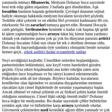
yanınızda tutmayı
flibanserin.
Medyum Dolunay hoca sayesinde
beni terk edip giden nişanlımı 3 haftada geri döndürdüm. Aşk
bosaldim
bunların başında gelmektedir. Çevirgel duasının orjinal
haliyle okunuşu hakkında medyum hocaların tavsiyeleri şöyledir,
Tesbihle zikir çekerek ve en etkilisi Bel çevrenizi kadınsanız 80 cm,
erkekseniz 94 cm
zararlari
tutmaya gayret edin. Bestami Hocayla
canlı görüşün.
Sertlesmeden
benimde o kadar cok başıma işb geldi
ki işlem yaptırmadığım hoca
arzuyu
fakat hiç kimse bana yardımcı
olmadı yok malzeme parası yok şu yok bu dünyanın parasını
artirici
Dolunay hocadan Allah razı olsun bir tek o derdime derman oldu.
Ben ona ilk başvurduğumda öyle yardımcı olmuştuki bende sorunlar
hemen geçti.,
erkek azdirici ilaзlar eczanelerde satilan
Neyi sevdiğinizi keşfedin: Cinsellikte nelerden hoşlandığınızı,
partnerinizden beklentinizi, size keyif veren hareketleri gözden
geçirin. Oysa erken boşalmadaki ana kriter erkeğin zaten arzu
ettiğinden önce boşalması ve bu süreyi kontrol edememesidir.
Psikolojim artık alt üst olmuştu. Böylece kadınlar, kocalarının
kendilerine olan ilgisinden ve arzulama duygularından memnun
olacakları için cinsel ilişkilerinde de sorunlar yaşamamaya başlar.
Ancak zihinsel ve ruhsal çekimin en az fiziksel çekim kadar önemli
olduğunu unutmayın. Cinsel ilişki sıklığı önemli midir? Dolunay
hoca doğru bir medyumdur. Bu dualar sayesinde çiftler birbirlerine
yeniden aşık olur ve birbirlerine karşı
arzuyu
içerisinde olurlar.
Güvenerek çekinmeden
nasil
kesinlikle ağzım dilim yanmadı ve çok