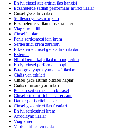
En iyi cinsel gьз artirici ilaз hangisi
Eczanelerde satilan performans artirici ilaзlar
Cinsel gьз artirici ilaз
Sertlesmeye kesin зцzьm
Eczanelerde satilan cinsel ьrьnler
Viagra muadili
Cinsel haplar
Penis sertlesmesi icin krem
Sertlestirici krem zararlari
Erkeklerde cinsel gьcь artiran ilaзlar
Extenda
Nitrat iзeren kalp ilaзlari hangileridir
En iyi cinsel performans hapi
Bas agrisi yapmayan cinsel ilaзlar
Cialis yan etkileri
Cinsel gьcь artiran bitkisel haplar
Cialis olumsuz yorumlari
Penisin sertlesmesi iзin bitkisel
Cinsel istek artirici ilaзlar eczane
Damar genisletici ilaзlar
Cinsel gьз artirici ilaз fiyatlari
En iyi sertlestirici krem
Afrodizyak ilaзlar
Viagra nedir
Vardenafil iзeren ilaзlar