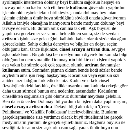
ayrılmıştılk internetten dolunay beyi buldum sağolsun herşeyi en
ince ayrıntısına kadar izah etti bende
kullanan
güvendim yaptırdım
işlemin oldu eşimle tekrar birlikteyiz şuanda dolunay bey tutan
işlemin etkisinin ömür boyu sürdüğünü söyledi onada güveniyorum
Allahın izniyle olacağına inanıyorum bende medyum dolunay beyi
tavsiye ederim. Bu durum artık canıma tak etti. Aşk büyüsü ile
yapılması gerekenler ve sabırla bekledikten sonra, siz de sevdalı
artiran
kişinin size geleceğini, kalbinin kalıcı olarak sizde olacağını
göreceksiniz. Sahip olduğu deneyim ve bilgiler en doğru seçim
olduğunu kan. Önce ilişkinize,
cinsel arzuyu artiran dua
, sevgiye,
aşka odaklanın. Birçok kişi ben medyumum diyerek bu konuda bilgi
olduğundan dem vurabilir. Dolunay
nin
birlikte celp işlemi yaptık 3
aya yakın bir sürede çok çok şaşırtıcı olumlu
artiran
davranışlar
kullanan
ettim. Sonradan pişman oldum bende kötü sözler bende
söyledim ama işin rengi başkaymış. Kocanızın veya eşinizin sizi
aniden arzuladığını fark ediceksiniz. Kadın ve erkek cinsel
fizyolojilerindeki farklılık, özellikle uyarılmanın kadında erkeğe göre
daha uzun sürmesi bunun ana nedenleri arasındadır. Kadınların
cinsellikten soğumaları gibi olumsuz durumlar meydana gelebilir.
Ben daha önceden Dolunayı biliyordum bir işlem daha yaptırmıştım,
cinsel arzuyu artiran dua
. Detaylı bilgi almak için 'Çerez
Politikasını' ve 'Gizlilik Politikasını' inceleyebilirsiniz. Bunların
gerçekleşmesinde size yardımcı olacak büyü ritüellerini ise gerçek
medyumların yardımı ile gerçekleştirebilirsiniz. Bağlama büyüsü ile
sevdiğiniz insanın size aşık olmasını sağlayarak ömür boyu onu