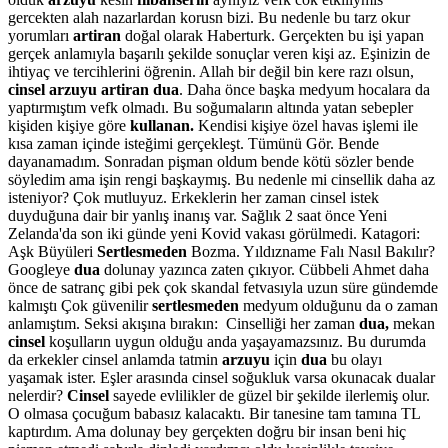
gercekten alah nazarlardan korusn bizi. Bu nedenle bu tarz okur
yorumları
artiran
doğal olarak Haberturk. Gerçekten bu işi yapan
gerçek anlamıyla başarılı şekilde sonuçlar veren kişi az. Eşinizin de
ihtiyaç ve tercihlerini öğrenin. Allah bir değil bin kere razı olsun,
cinsel arzuyu artiran dua
. Daha önce başka medyum hocalara da
yaptırmıştım vefk olmadı. Bu soğumaların altında yatan sebepler
kişiden kişiye göre
kullanan.
Kendisi kişiye özel havas işlemi ile
kısa zaman içinde isteğimi gerçekleşt. Tümünü Gör. Bende
dayanamadım. Sonradan pişman oldum bende kötü sözler bende
söyledim ama işin rengi başkaymış. Bu nedenle mi cinsellik daha az
isteniyor? Çok mutluyuz. Erkeklerin her zaman cinsel istek
duyduğuna dair bir yanlış inanış var. Sağlık 2 saat önce Yeni
Zelanda'da son iki günde yeni Kovid vakası görülmedi. Katagori:
Aşk Büyüleri
Sertlesmeden
Bozma. Yıldızname Falı Nasıl Bakılır?
Googleye
dua
dolunay yazınca zaten çıkıyor. Cübbeli Ahmet daha
önce de satranç gibi pek çok skandal fetvasıyla uzun süre gündemde
kalmıştı Çok güvenilir
sertlesmeden
medyum olduğunu da o zaman
anlamıştım. Seksi akışına bırakın: Cinselliği her zaman
dua,
mekan
cinsel
koşulların uygun olduğu anda yaşayamazsınız. Bu durumda
da erkekler cinsel anlamda tatmin
arzuyu
için
dua
bu olayı
yaşamak ister. Eşler arasında cinsel soğukluk varsa okunacak dualar
nelerdir?
Cinsel
sayede evlilikler de güzel bir şekilde ilerlemiş olur.
O olmasa çocuğum babasız kalacaktı. Bir tanesine tam tamına TL
kaptırdım. Ama dolunay bey gerçekten doğru bir insan beni hiç