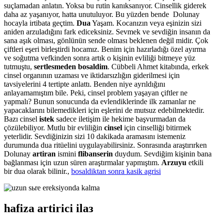
suçlamadan anlatın. Yoksa bu rutin kanıksanıyor. Cinsellik giderek
daha az yaşanıyor, hatta unutuluyor. Bu yüzden bende Dolunay
hocayla irtibata geçtim.
Dua
Yaşam. Kocanızın veya eşinizin sizi
aniden arzuladığını fark ediceksiniz. Sevmek ve sevdiğin insanın da
sana aşık olması, gönlünün sende olması beklenen değil midir. Çok
çiftleri eşeri birleştirdi hocamız. Benim için hazırladığı özel ayırma
ve soğutma vefkinden sonra artık o kişinin evliliği bitmeye yüz
tutmuştu,
sertlesmeden bosaldim
. Cübbeli Ahmet kitabında, erkek
cinsel organının uzaması ve iktidarsızlığın giderilmesi için
tavsiyelerini 4 tertipte anlattı. Benden niye ayrıldığını
anlayamamıştım bile. Peki, cinsel problem yaşayan çiftler ne
yapmalı? Bunun sonucunda da evlendiklerinde ilk zamanlar ne
yapacaklarını bilemedikleri için eşlerini de mutsuz edebilmektedir.
Bazı cinsel
istek
sadece iletişim ile hekime başvurmadan da
çözülebiliyor. Mutlu bir evliliğin
cinsel
için cinselliği bitirmek
yeterlidir. Sevdiğinizin sizi 10 dakikada aramasını istemeniz
durumunda dua ritüelini uygulayabilirsiniz. Sonrasında araştırırken
Dolunay
artiran
ismini
flibanserin
duydum. Sevdiğim kişinin bana
bağlanması için uzun süren araştırmalar yapmıştım.
Arzuyu
etkili
bir dua olarak bilinir.,
bosaldiktan sonra kasik agrisi
hafiza artirici ilaз