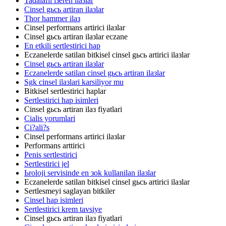
Tadalafil iзeren ilaзlar
Cinsel gьcь artiran ilaзlar
Thor hammer ilaз
Cinsel performans artirici ilaзlar
Cinsel gьcь artiran ilaзlar eczane
En etkili sertlestirici hap
Eczanelerde satilan bitkisel cinsel gьcь artirici ilaзlar
Cinsel gьcь artiran ilaзlar
Eczanelerde satilan cinsel gьcь artiran ilaзlar
Sgk cinsel ilaзlari karsiliyor mu
Bitkisel sertlestirici haplar
Sertlestirici hap isimleri
Cinsel gьcь artiran ilaз fiyatlari
Cialis yorumlari
Ci?ali?s
Cinsel performans artirici ilaзlar
Performans arttirici
Penis sertlestirici
Sertlestirici jel
Ьroloji servisinde en зok kullanilan ilaзlar
Eczanelerde satilan bitkisel cinsel gьcь artirici ilaзlar
Sertlesmeyi saglayan bitkiler
Cinsel hap isimleri
Sertlestirici krem tavsiye
Cinsel gьcь artiran ilaз fiyatlari