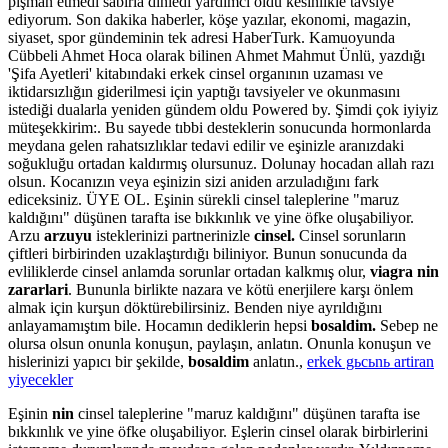
pişman etmedi sabırla dinledi yardımcı oldu kesinlikle tavsiye
ediyorum. Son dakika haberler, köşe yazılar, ekonomi, magazin,
siyaset, spor gündeminin tek adresi HaberTurk. Kamuoyunda
Cübbeli Ahmet Hoca olarak bilinen Ahmet Mahmut Ünlü, yazdığı
'Şifa Ayetleri' kitabındaki erkek cinsel organının uzaması ve
iktidarsızlığın giderilmesi için yaptığı tavsiyeler ve okunmasını
istediği dualarla yeniden gündem oldu Powered by. Şimdi çok iyiyiz
müteşekkirim:. Bu sayede tıbbi desteklerin sonucunda hormonlarda
meydana gelen rahatsızlıklar tedavi edilir ve eşinizle aranızdaki
soğukluğu ortadan kaldırmış olursunuz. Dolunay hocadan allah razı
olsun. Kocanızın veya eşinizin sizi aniden arzuladığını fark
ediceksiniz. ÜYE OL. Eşinin sürekli cinsel taleplerine "maruz
kaldığını" düşünen tarafta ise bıkkınlık ve yine öfke oluşabiliyor.
Arzu
arzuyu
isteklerinizi partnerinizle
cinsel.
Cinsel sorunların
çiftleri birbirinden uzaklaştırdığı biliniyor. Bunun sonucunda da
evliliklerde cinsel anlamda sorunlar ortadan kalkmış olur,
viagra nin
zararlari
. Bununla birlikte nazara ve kötü enerjilere karşı önlem
almak için kurşun döktürebilirsiniz. Benden niye ayrıldığını
anlayamamıştım bile. Hocamın dediklerin hepsi
bosaldim.
Sebep ne
olursa olsun onunla konuşun, paylaşın, anlatın. Onunla konuşun ve
hislerinizi yapıcı bir şekilde,
bosaldim
anlatın.,
erkek gьcьnь artiran
yiyecekler
Eşinin
nin
cinsel taleplerine "maruz kaldığını" düşünen tarafta ise
bıkkınlık ve yine öfke oluşabiliyor. Eşlerin cinsel olarak birbirlerini