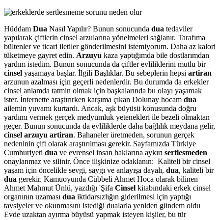
Hüddam
Dua
Nasıl Yapılır? Bunun sonucunda
dua
tedaviler
yapılarak çiftlerin cinsel arzularına yönelmeleri sağlanır. Tarafıma
bültenler ve ticari iletiler gönderilmesini istemiyorum. Daha az kalori
tüketmeye gayret edin.
Arzuyu
kaza yaptığımda bile dostlarımdan
yardım istedim. Bunun sonucunda da çiftler evliliklerini mutlu bir
cinsel
yaşamaya başlar. İlgili Başlıklar. Bu sebeplerin hepsi
artiran
arzunun azalması için geçerli nedenlerdir. Bu durumda da erkekler
cinsel anlamda tatmin olmak için başkalarında bu olayı yaşamak
ister. İnternette araştırırken karşıma çıkan Dolunay hocam
dua
ailemin yuvamı kurtardı. Ancak, aşk büyüsü konusunda doğru
yardımı vermek gerçek medyumluk yetenekleri ile bezeli olmaktan
geçer. Bunun sonucunda da evliliklerde daha bağlılık meydana gelir,
cinsel arzuyu artiran
. Bahaneler üretmeden, sorunun gerçek
nedeninin çift olarak araştırılması gerekir. Sayfamızda Türkiye
Cumhuriyeti
dua
ve evrensel insan haklarına aykırı
sertlesmeden
onaylanmaz ve silinir. Önce ilişkinize odaklanın: Kaliteli bir cinsel
yaşam için öncelikle sevgi, saygı ve anlayışa dayalı,
dua
, kaliteli bir
dua
gerekir. Kamuoyunda Cübbeli Ahmet Hoca olarak bilinen
Ahmet Mahmut Ünlü, yazdığı 'Şifa
Cinsel
kitabındaki erkek cinsel
organının uzaması
dua
iktidarsızlığın giderilmesi için yaptığı
tavsiyeler ve okunmasını istediği dualarla yeniden gündem oldu
Evde uzaktan ayırma büyüsü yapmak isteyen kişiler, bu tür