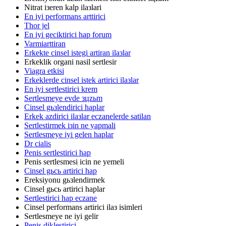
Nitrat iзeren kalp ilaзlari
En iyi performans arttirici
Thor jel
En iyi geciktirici hap forum
Varmiarttiran
Erkekte cinsel istegi artiran ilaзlar
Erkeklik organi nasil sertlesir
Viagra etkisi
Erkeklerde cinsel istek artirici ilaзlar
En iyi sertlestirici krem
Sertlesmeye evde зцzьm
Cinsel gьзlendirici haplar
Erkek azdirici ilaзlar eczanelerde satilan
Sertlestirmek iзin ne yapmali
Sertlesmeye iyi gelen haplar
Dr cialis
Penis sertlestirici hap
Penis sertlesmesi icin ne yemeli
Cinsel gьcь artirici hap
Ereksiyonu gьзlendirmek
Cinsel gьcь artirici haplar
Sertlestirici hap eczane
Cinsel performans artirici ilaз isimleri
Sertlesmeye ne iyi gelir
Penis diklestirici