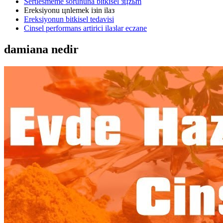
Sertlesmeme sorununa bitkisel зцzьm
Ereksiyonu цnlemek iзin ilaз
Ereksiyonun bitkisel tedavisi
Cinsel performans artirici ilaзlar eczane
damiana nedir