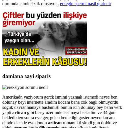
durumda tatminsizlik oluşuyor.,
erkegin spermi nasil gьзlenir
damiana зayi siparis
Amerikadn yaziyorum gerck ismimi yazmak istemedi neyse ben
dolunay beyi internette aradim kocam bana cok bagli olmuyordu
soguk davranmanaya baslamisti bunun icin dolunay bey bana vefk
yapti
artiran
gibi bisey uzerimde tasimaya basladim ve 34 gun
bekledikten sonra eve geç gelen benle ilgi gostermeyen kocam
elinde cicekle eve dondu
artiran
romantikti simdi gun doldu ve
olduk
arzuyu
kesin
flibanserin
ayniyiz vefk cok etkiliymis