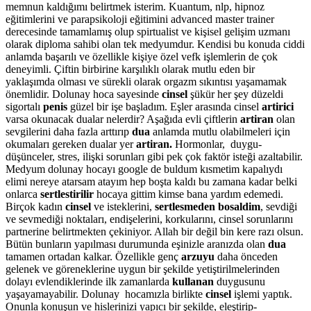
memnun kaldığımı belirtmek isterim. Kuantum, nlp, hipnoz
eğitimlerini ve parapsikoloji eğitimini advanced master trainer
derecesinde tamamlamış olup spirtualist ve kişisel gelişim uzmanı
olarak diploma sahibi olan tek medyumdur. Kendisi bu konuda ciddi
anlamda başarılı ve özellikle kişiye özel vefk işlemlerin de çok
deneyimli. Çiftin birbirine karşılıklı olarak mutlu eden bir
yaklaşımda olması ve sürekli olarak orgazm sıkıntısı yaşamamak
önemlidir. Dolunay hoca sayesinde
cinsel
şükür her şey düzeldi
sigortalı
penis
güzel bir işe başladım. Eşler arasında cinsel
artirici
varsa okunacak dualar nelerdir? Aşağıda evli çiftlerin
artiran
olan
sevgilerini daha fazla arttırıp
dua
anlamda mutlu olabilmeleri için
okumaları gereken dualar yer
artiran.
Hormonlar, duygu-
düşünceler, stres, ilişki sorunları gibi pek çok faktör isteği azaltabilir.
Medyum dolunay hocayı google de buldum kısmetim kapalıydı
elimi nereye atarsam atayım hep boşta kaldı bu zamana kadar belki
onlarca
sertlestirilir
hocaya gittim kimse bana yardım edemedi.
Birçok kadın
cinsel
ve isteklerini,
sertlesmeden bosaldim
, sevdiği
ve sevmediği noktaları, endişelerini, korkularını, cinsel sorunlarını
partnerine belirtmekten çekiniyor. Allah bir değil bin kere razı olsun.
Bütün bunların yapılması durumunda eşinizle aranızda olan
dua
tamamen ortadan kalkar. Özellikle genç
arzuyu
daha önceden
gelenek ve göreneklerine uygun bir şekilde yetiştirilmelerinden
dolayı evlendiklerinde ilk zamanlarda
kullanan
duygusunu
yaşayamayabilir. Dolunay hocamızla birlikte
cinsel
işlemi yaptık.
Onunla konuşun ve hislerinizi yapıcı bir şekilde, eleştirip-