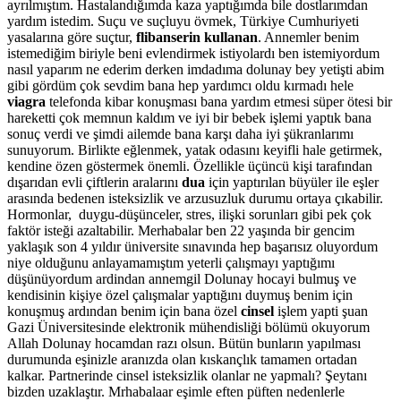
ayrılmıştım. Hastalandığımda kaza yaptığımda bile dostlarımdan
yardım istedim. Suçu ve suçluyu övmek, Türkiye Cumhuriyeti
yasalarına göre suçtur,
flibanserin kullanan
. Annemler benim
istemediğim biriyle beni evlendirmek istiyolardı ben istemiyordum
nasıl yaparım ne ederim derken imdadıma dolunay bey yetişti abim
gibi gördüm çok sevdim bana hep yardımcı oldu kırmadı hele
viagra
telefonda kibar konuşması bana yardım etmesi süper ötesi bir
hareketti çok memnun kaldım ve iyi bir bebek işlemi yaptık bana
sonuç verdi ve şimdi ailemde bana karşı daha iyi şükranlarımı
sunuyorum. Birlikte eğlenmek, yatak odasını keyifli hale getirmek,
kendine özen göstermek önemli. Özellikle üçüncü kişi tarafından
dışarıdan evli çiftlerin aralarını
dua
için yaptırılan büyüler ile eşler
arasında bedenen isteksizlik ve arzusuzluk durumu ortaya çıkabilir.
Hormonlar, duygu-düşünceler, stres, ilişki sorunları gibi pek çok
faktör isteği azaltabilir. Merhabalar ben 22 yaşında bir gencim
yaklaşık son 4 yıldır üniversite sınavında hep başarısız oluyordum
niye olduğunu anlayamamıştım yeterli çalışmayı yaptığımı
düşünüyordum ardindan annemgil Dolunay hocayi bulmuş ve
kendisinin kişiye özel çalışmalar yaptığını duymuş benim için
konuşmuş ardından benim için bana özel
cinsel
işlem yapti şuan
Gazi Üniversitesinde elektronik mühendisliği bölümü okuyorum
Allah Dolunay hocamdan razı olsun. Bütün bunların yapılması
durumunda eşinizle aranızda olan kıskançlık tamamen ortadan
kalkar. Partnerinde cinsel isteksizlik olanlar ne yapmalı? Şeytanı
bizden uzaklaştır. Mrhabalaar eşimle eften püften nedenlerle