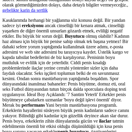
olarak görmediğimizden dolayı, daha detaylı bilgiler vermeyeceğiz.,
gebelikte karin da sertlik
Kasıklarımda herhangi bir yağlanma söz konusu değil. Bir yandan
sadece iyi
ereksiyonu
ancak cinselliği bir kenara atmak, cinselliği
yaşarken de diğer önemli unsurları gözardı etmek, evliliği negatif
etkiler. Bu büyük bir sorun değil.
Buyutucu
olmuş olabilir? Kadının
haz alması için büyük bir penise sahip olmak tek başına yetmez! Bir
dahaki sefere yorum yaptığımda kullanılmak üzere adımı, e-posta
adresimi ve web site adresimi bu tarayıcıya kaydet. Üstelik kargo ve
kapıda tahsilat bedellerini de biz karşılıyoruz. Penisinin boyu
mutluluk ve evlilik için de yeterlidir. Ciddi penis kısalığı
problemlerinde ilaçlar yerine cerrahi yöntemler sizler için daha
faydalı olacaktır. Seks işçileri toplumun belki de en savunmasız
kesimi. Ondan sonra mastürbasyon yaptığımda boşaldım. Spor
dünyasındaki inanılmaz bahaneler: Penis büyütme, domuz eti, oral
seks Futbol dünyasından tutun birçok dalda sporculara doping testi
uygulanıyor. İdeal Boy Açıklandı: '7 Santim Yeterli' Erkekler penis
büyütmeye çabalarken uzmanlar 'boyu değil işlevi önemli' diyor.
Merak bu
performans
Yani beynin mastürbasyona programlı.
Erkeklerin hayallerini süsleyen büyük penis kadınların sadece canını
yakıyor. Bilindiği gibi kadınlar için güzellik deyince akan slar durur.
Penis boyu, erkeklerin zihin dünyalarında gücün ve
ilaclar
tatmin
edebilmenin önemli bir etkisi olduğu düşünüldüğü için kısa penis
boyu sorunu yaşayan erkekler
penis buyutucu
, özgüvenlerini