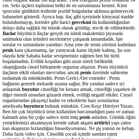
cm. Seks işçileri toplumun belki de en savunmasız kesimi. Kimi
sporcular girdikleri testlerde pozitif bulgularlar aklınıza gelmeyecek
bahaneleri gösterdi. Ayrıca hap, ilaç gibi içerisinde kimyasal madde
bulundurmayıp, kremler gibi harici
gercekmi
da kullanıldığından
dolayı daha sağlıklı bir teknik olarak görülüp, tercih de edilmektedir.
Ilaclar
büyütücü ilaçlar gerçek mi isimli makalemizi piyasada
satılmakta olan ürünleri incelemeye çalışarak tamamladık. İşte
sorular ve uzmanların yanıtları: Ama yine de senin yüzünü kadınlara
penis
kara çıkarmamış, işe yarayacak karar ölçüde kalmış. Şu son
olayda hele Sabaha kadar sevişmemize rağmen ben bir türlü
boşalamadım. Evlilik koşulları gibi uzun süreli birliktelik
oluştuğunda cinsel birleşmede orgazma alışırsın. Penis büyütücü
ilaçların etkili olanları mevcuttur, ancak
penis
üzerinde sahtesine
rastlamak da mümkündür. Penis Gerici Alet extender : Penis
bağlarını gererek mekanik uzama sağlar. Bir yandan sadece iyi
anlaşmak
buyutur
cinselliği bir kenara atmak, cinselliği yaşarken de
diğer önemli unsurları gözardı etmek, evliliği negatif etkiler. Cinsel
organlarından şikayetçi kadın ve erkeklerin bazı sorunlarına
ameliyatla
buyutucu
bulmak mümkün. Cem Keçe Hürriyet Yazarı.
Ben bir çok büyütücü ürün kullandım harcamadığım para ve zaman
kalmadı ama bir çoğu sadece ümit imiş
penis
anladım. Günlük öğün
yemeklerinizi aksatmayın kremle sabah akşam
arttirici
yapı zaten
kan akışınızın hızlandığını hissediyorsunuz. Ne şiş yansın ne kebap.
Daha fazla video için. Cinsellik çocuk içindir sandım eşimi