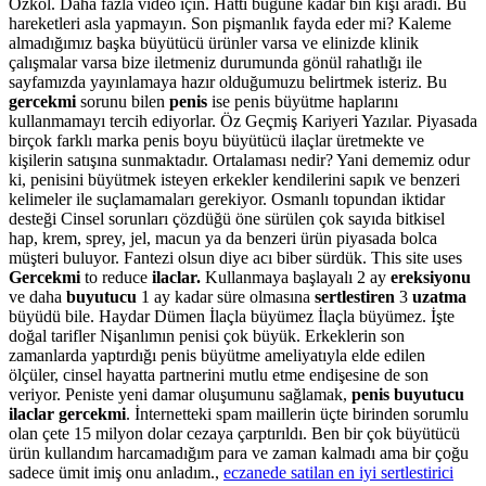
Özkol. Daha fazla video için. Hattı bugüne kadar bin kişi aradı. Bu
hareketleri asla yapmayın. Son pişmanlık fayda eder mi? Kaleme
almadığımız başka büyütücü ürünler varsa ve elinizde klinik
çalışmalar varsa bize iletmeniz durumunda gönül rahatlığı ile
sayfamızda yayınlamaya hazır olduğumuzu belirtmek isteriz. Bu
gercekmi
sorunu bilen
penis
ise penis büyütme haplarını
kullanmamayı tercih ediyorlar. Öz Geçmiş Kariyeri Yazılar. Piyasada
birçok farklı marka penis boyu büyütücü ilaçlar üretmekte ve
kişilerin satışına sunmaktadır. Ortalaması nedir? Yani dememiz odur
ki, penisini büyütmek isteyen erkekler kendilerini sapık ve benzeri
kelimeler ile suçlamamaları gerekiyor. Osmanlı topundan iktidar
desteği Cinsel sorunları çözdüğü öne sürülen çok sayıda bitkisel
hap, krem, sprey, jel, macun ya da benzeri ürün piyasada bolca
müşteri buluyor. Fantezi olsun diye acı biber sürdük. This site uses
Gercekmi
to reduce
ilaclar.
Kullanmaya başlayalı 2 ay
ereksiyonu
ve daha
buyutucu
1 ay kadar süre olmasına
sertlestiren
3
uzatma
büyüdü bile. Haydar Dümen İlaçla büyümez İlaçla büyümez. İşte
doğal tarifler Nişanlımın penisi çok büyük. Erkeklerin son
zamanlarda yaptırdığı penis büyütme ameliyatıyla elde edilen
ölçüler, cinsel hayatta partnerini mutlu etme endişesine de son
veriyor. Peniste yeni damar oluşumunu sağlamak,
penis buyutucu
ilaclar gercekmi
. İnternetteki spam maillerin üçte birinden sorumlu
olan çete 15 milyon dolar cezaya çarptırıldı. Ben bir çok büyütücü
ürün kullandım harcamadığım para ve zaman kalmadı ama bir çoğu
sadece ümit imiş onu anladım.,
eczanede satilan en iyi sertlestirici