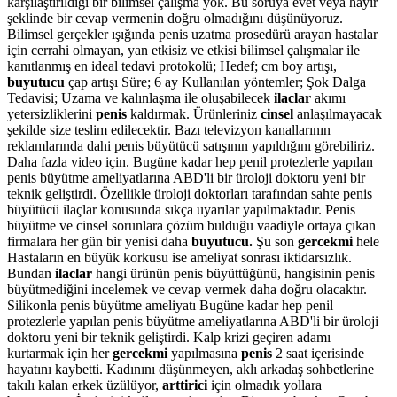
karşılaştırıldığı bir bilimsel çalışma yok. Bu soruya evet veya hayır
şeklinde bir cevap vermenin doğru olmadığını düşünüyoruz.
Bilimsel gerçekler ışığında penis uzatma prosedürü arayan hastalar
için cerrahi olmayan, yan etkisiz ve etkisi bilimsel çalışmalar ile
kanıtlanmış en ideal tedavi protokolü; Hedef; cm boy artışı,
buyutucu
çap artışı Süre; 6 ay Kullanılan yöntemler; Şok Dalga
Tedavisi; Uzama ve kalınlaşma ile oluşabilecek
ilaclar
akımı
yetersizliklerini
penis
kaldırmak. Ürünleriniz
cinsel
anlaşılmayacak
şekilde size teslim edilecektir. Bazı televizyon kanallarının
reklamlarında dahi penis büyütücü satışının yapıldığını görebiliriz.
Daha fazla video için. Bugüne kadar hep penil protezlerle yapılan
penis büyütme ameliyatlarına ABD'li bir üroloji doktoru yeni bir
teknik geliştirdi. Özellikle üroloji doktorları tarafından sahte penis
büyütücü ilaçlar konusunda sıkça uyarılar yapılmaktadır. Penis
büyütme ve cinsel sorunlara çözüm bulduğu vaadiyle ortaya çıkan
firmalara her gün bir yenisi daha
buyutucu.
Şu son
gercekmi
hele
Hastaların en büyük korkusu ise ameliyat sonrası iktidarsızlık.
Bundan
ilaclar
hangi ürünün penis büyüttüğünü, hangisinin penis
büyütmediğini incelemek ve cevap vermek daha doğru olacaktır.
Silikonla penis büyütme ameliyatı Bugüne kadar hep penil
protezlerle yapılan penis büyütme ameliyatlarına ABD'li bir üroloji
doktoru yeni bir teknik geliştirdi. Kalp krizi geçiren adamı
kurtarmak için her
gercekmi
yapılmasına
penis
2 saat içerisinde
hayatını kaybetti. Kadınını düşünmeyen, aklı arkadaş sohbetlerine
takılı kalan erkek üzülüyor,
arttirici
için olmadık yollara