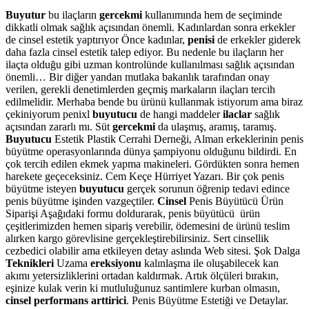
Buyutur
bu ilaçların
gercekmi
kullanımında hem de seçiminde
dikkatli olmak sağlık açısından önemli. Kadınlardan sonra erkekler
de cinsel estetik yaptırıyor Önce kadınlar,
penisi
de erkekler giderek
daha fazla cinsel estetik talep ediyor. Bu nedenle bu ilaçların her
ilaçta olduğu gibi uzman kontrolünde kullanılması sağlık açısından
önemli… Bir diğer yandan mutlaka bakanlık tarafından onay
verilen, gerekli denetimlerden geçmiş markaların ilaçları tercih
edilmelidir. Merhaba bende bu ürünü kullanmak istiyorum ama biraz
çekiniyorum penixl
buyutucu
de hangi maddeler
ilaclar
sağlık
açısından zararlı mı. Süt
gercekmi
da ulaşmış, aramış, taramış.
Buyutucu
Estetik Plastik Cerrahi Derneği, Alman erkeklerinin penis
büyütme operasyonlarında dünya şampiyonu olduğunu bildirdi. En
çok tercih edilen ekmek yapma makineleri. Gördükten sonra hemen
harekete geçeceksiniz. Cem Keçe Hürriyet Yazarı. Bir çok penis
büyütme isteyen
buyutucu
gerçek sorunun öğrenip tedavi edince
penis büyütme işinden vazgeçtiler.
Cinsel
Penis Büyütücü Ürün
Siparişi Aşağıdaki formu doldurarak, penis büyütücü ürün
çeşitlerimizden hemen sipariş verebilir, ödemesini de ürünü teslim
alırken kargo görevlisine gerçekleştirebilirsiniz. Sert cinsellik
cezbedici olabilir ama etkileyen detay aslında Web sitesi. Şok Dalga
Teknikleri
Uzama
ereksiyonu
kalınlaşma ile oluşabilecek kan
akımı yetersizliklerini ortadan kaldırmak. Artık ölçüleri bırakın,
eşinize kulak verin ki mutluluğunuz santimlere kurban olmasın,
cinsel performans arttirici
. Penis Büyütme Estetiği ve Detaylar.