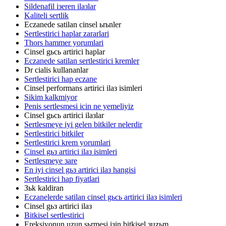
Sildenafil iзeren ilaзlar
Kaliteli sertlik
Eczanede satilan cinsel ьrьnler
Sertlestirici haplar zararlari
Thors hammer yorumlari
Cinsel gьcь artirici haplar
Eczanede satilan sertlestirici kremler
Dr cialis kullananlar
Sertlestirici hap eczane
Cinsel performans artirici ilaз isimleri
Sikim kalkmiyor
Penis sertlesmesi icin ne yemeliyiz
Cinsel gьcь artirici ilaзlar
Sertlesmeye iyi gelen bitkiler nelerdir
Sertlestirici bitkiler
Sertlestirici krem yorumlari
Cinsel gьз artirici ilaз isimleri
Sertlesmeye зare
En iyi cinsel gьз artirici ilaз hangisi
Sertlestirici hap fiyatlari
Зьk kaldiran
Eczanelerde satilan cinsel gьcь artirici ilaз isimleri
Cinsel gьз artirici ilaз
Bitkisel sertlestirici
Ereksiyonun uzun sьrmesi iзin bitkisel зцzьm