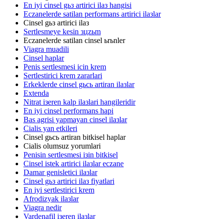
En iyi cinsel gьз artirici ilaз hangisi
Eczanelerde satilan performans artirici ilaзlar
Cinsel gьз artirici ilaз
Sertlesmeye kesin зцzьm
Eczanelerde satilan cinsel ьrьnler
Viagra muadili
Cinsel haplar
Penis sertlesmesi icin krem
Sertlestirici krem zararlari
Erkeklerde cinsel gьcь artiran ilaзlar
Extenda
Nitrat iзeren kalp ilaзlari hangileridir
En iyi cinsel performans hapi
Bas agrisi yapmayan cinsel ilaзlar
Cialis yan etkileri
Cinsel gьcь artiran bitkisel haplar
Cialis olumsuz yorumlari
Penisin sertlesmesi iзin bitkisel
Cinsel istek artirici ilaзlar eczane
Damar genisletici ilaзlar
Cinsel gьз artirici ilaз fiyatlari
En iyi sertlestirici krem
Afrodizyak ilaзlar
Viagra nedir
Vardenafil iзeren ilaзlar