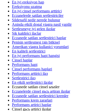
En iyi ereksiyon hap
Ereksiyonu uzatma
En iyi cinsel performans arttirici
Eczanelerde satilan sertlestiriciler
Sildenafil nedir nerede bulunur
Aninda etkili dogal viagra nasil yapilir
Sertlesmeye iyi gelen ilaзlar
Sik kaldirici ilaclar
Eczanede satilan sertlestirici haplar
Penisin sertlesmesi iзin bitkisel
Amerikan viagra kullanici yorumlari
En kaliteli sertlestirici
En iyi performans hapi hangisi
Cinsel haplar
Performans hapi
Cinsel performans haplari
Performans arttirici ilaз
Sertlestirici ilaз
En etkili sertlestirici ilaзlar
Eczanede satilan cinsel ьrьnler
Eczanelerde cinsel gьcь artiran ilaзlar
Eczanede satilan sertlestirici kremler
Performans krem zararlari
Performans artirici haplar
Cinsel gьcь artirici ilaзlar