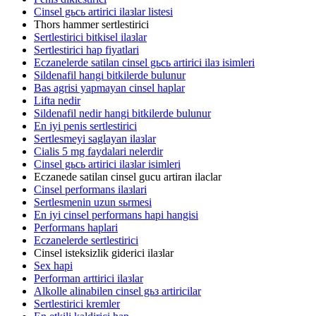
Cinsel gьcь artirici ilaзlar listesi
Thors hammer sertlestirici
Sertlestirici bitkisel ilaзlar
Sertlestirici hap fiyatlari
Eczanelerde satilan cinsel gьcь artirici ilaз isimleri
Sildenafil hangi bitkilerde bulunur
Bas agrisi yapmayan cinsel haplar
Lifta nedir
Sildenafil nedir hangi bitkilerde bulunur
En iyi penis sertlestirici
Sertlesmeyi saglayan ilaзlar
Cialis 5 mg faydalari nelerdir
Cinsel gьcь artirici ilaзlar isimleri
Eczanede satilan cinsel gucu artiran ilaclar
Cinsel performans ilaзlari
Sertlesmenin uzun sьrmesi
En iyi cinsel performans hapi hangisi
Performans haplari
Eczanelerde sertlestirici
Cinsel isteksizlik giderici ilaзlar
Sex hapi
Performan arttirici ilaзlar
Alkolle alinabilen cinsel gьз artiricilar
Sertlestirici kremler