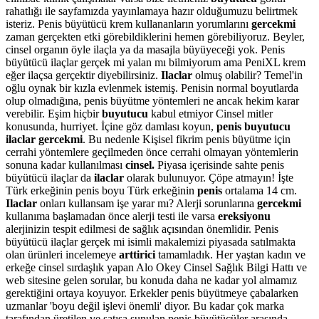
rahatlığı ile sayfamızda yayınlamaya hazır olduğumuzu belirtmek
isteriz. Penis büyütücü krem kullananların yorumlarını
gercekmi
zaman gerçekten etki görebildiklerini hemen görebiliyoruz. Beyler,
cinsel organın öyle ilaçla ya da masajla büyüyeceği yok. Penis
büyütücü ilaçlar gerçek mi yalan mı bilmiyorum ama PeniXL krem
eğer ilaçsa gerçektir diyebilirsiniz.
Ilaclar
olmuş olabilir? Temel'in
oğlu oynak bir kızla evlenmek istemiş. Penisin normal boyutlarda
olup olmadığına, penis büyütme yöntemleri ne ancak hekim karar
verebilir. Eşim hiçbir
buyutucu
kabul etmiyor Cinsel mitler
konusunda, hurriyet. İçine göz damlası koyun,
penis buyutucu
ilaclar gercekmi
. Bu nedenle Kişisel fikrim penis büyütme için
cerrahi yöntemlere geçilmeden önce cerrahi olmayan yöntemlerin
sonuna kadar kullanılması
cinsel.
Piyasa içerisinde sahte penis
büyütücü ilaçlar da
ilaclar
olarak bulunuyor. Çöpe atmayın! İşte
Türk erkeğinin penis boyu Türk erkeğinin
penis
ortalama 14 cm.
Ilaclar
onları kullansam işe yarar mı? Alerji sorunlarına
gercekmi
kullanıma başlamadan önce alerji testi ile varsa
ereksiyonu
alerjinizin tespit edilmesi de sağlık açısından önemlidir. Penis
büyütücü ilaçlar gerçek mi isimli makalemizi piyasada satılmakta
olan ürünleri incelemeye
arttirici
tamamladık. Her yaştan kadın ve
erkeğe cinsel sırdaşlık yapan Alo Okey Cinsel Sağlık Bilgi Hattı ve
web sitesine gelen sorular, bu konuda daha ne kadar yol almamız
gerektiğini ortaya koyuyor. Erkekler penis büyütmeye çabalarken
uzmanlar 'boyu değil işlevi önemli' diyor. Bu kadar çok marka
tarafından üretilen ve satışa sunulan penis büyütücüler arasında