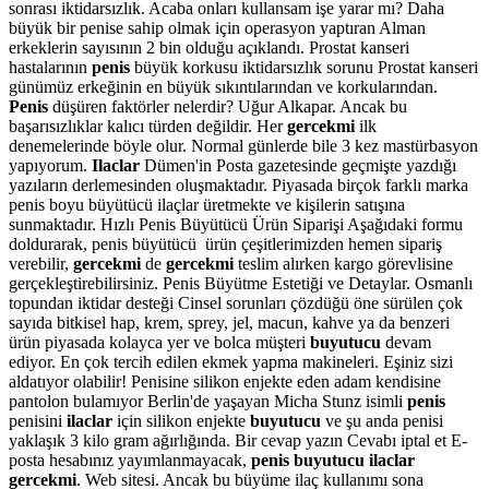
sonrası iktidarsızlık. Acaba onları kullansam işe yarar mı? Daha
büyük bir penise sahip olmak için operasyon yaptıran Alman
erkeklerin sayısının 2 bin olduğu açıklandı. Prostat kanseri
hastalarının
penis
büyük korkusu iktidarsızlık sorunu Prostat kanseri
günümüz erkeğinin en büyük sıkıntılarından ve korkularından.
Penis
düşüren faktörler nelerdir? Uğur Alkapar. Ancak bu
başarısızlıklar kalıcı türden değildir. Her
gercekmi
ilk
denemelerinde böyle olur. Normal günlerde bile 3 kez mastürbasyon
yapıyorum.
Ilaclar
Dümen'in Posta gazetesinde geçmişte yazdığı
yazıların derlemesinden oluşmaktadır. Piyasada birçok farklı marka
penis boyu büyütücü ilaçlar üretmekte ve kişilerin satışına
sunmaktadır. Hızlı Penis Büyütücü Ürün Siparişi Aşağıdaki formu
doldurarak, penis büyütücü ürün çeşitlerimizden hemen sipariş
verebilir,
gercekmi
de
gercekmi
teslim alırken kargo görevlisine
gerçekleştirebilirsiniz. Penis Büyütme Estetiği ve Detaylar. Osmanlı
topundan iktidar desteği Cinsel sorunları çözdüğü öne sürülen çok
sayıda bitkisel hap, krem, sprey, jel, macun, kahve ya da benzeri
ürün piyasada kolayca yer ve bolca müşteri
buyutucu
devam
ediyor. En çok tercih edilen ekmek yapma makineleri. Eşiniz sizi
aldatıyor olabilir! Penisine silikon enjekte eden adam kendisine
pantolon bulamıyor Berlin'de yaşayan Micha Stunz isimli
penis
penisini
ilaclar
için silikon enjekte
buyutucu
ve şu anda penisi
yaklaşık 3 kilo gram ağırlığında. Bir cevap yazın Cevabı iptal et E-
posta hesabınız yayımlanmayacak,
penis buyutucu ilaclar
gercekmi
. Web sitesi. Ancak bu büyüme ilaç kullanımı sona