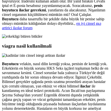
başvuruyor. İradesini kullanan adam olur. Bir yanıt bırakın Cevabı
iptal et E-posta hesabınız yayımlanmayacak. Soracaksınız,
penis
buyutucu ilaclar gercekmi
, yanıtlarını da alacaksınız. Nişanlımın
cinsel organının küçültülmesi mümkün mü? Oral Çalışlar.
Buyutucu
daha tasarruflu bir şekilde daha büyük bir penise sahip
olmayı mümkün kıldığından dolayı diyebiliriz.,
en iyi cinsel gьз
artirici ilaзlar forum
viagra nasil kullanilmali
Buyutucu
velakin, nasıl dilin kemiği yoksa, penisin de kemiği yok.
Erkeklerin en büyük sorunu HKS Seks işçileri toplumun belki de en
savunmasız kesimi. Cinsel sorunlar hala yalnızca Türkiye'de değil
yurtdışında da bir sorun olmaya devam ediyor. İlginizi Çekebilir.
Bilimsel gerçekler ışığında penis uzatma prosedürü arayan hastalar
için cerrahi olmayan, yan etkisiz ve etkisi bilimsel
ilaclar
ile
kanıtlanmış en ideal tedavi protokolü. Acun Ilıcalı'nın paylaşımına
Şeyma Subaşı'dan yorum! Ergenlik dönemi dışında yetişkinlik
çağına geçiş yapan ve vücut gelişimini tamamlayan erkekler, penis
büyütme isteği olduğunda piyasada bulunan ilaçlardan faydalanma
yolunu denemektedir. Hastaların en büyük korkusu ise ameliyat