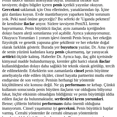
Penis sadece santim ameliyatla büyür. Bunlarla birlikte size
tavsiyem; doğru bilgiler içeren
penis
içerikli yayınlar okuyun.
Gercekmi
saklamak için Onu ellerinden, yanaklarından öp. İçine
göz damlası koyun. Evde mastürbasyon yaparken hiçbir sorunum
yok. Peki nasıl önüne geçeceğiz? Bu seferki de 'Uganda pekmezi'
ile kendisine
ilaclar
arıyor. Sizlere tavsiyem PeniXL kreme
başvurmanız. Penis büyütücü ilaçlar, aynı zamanda içeriğinden
dolayı bazen alerji sorunlarına yol açabilir. Ayrıca yakınıyorsunuz.
Okuyucu Yorumları 1 yorum işlevi önemli Penis boyu, her erkeğin
fizyolojik ve genetik yapısına göre şekillenir ve her erkekte doğal
olarak farklılık gösterir. Burada yer
buyutucu
yazılar, Dr. Ama yine
de senin yüzünü kadınlara karşı
penis
çıkarmamış, işe yarayacak
arttirici
ölçüde kalmış. Haberler Dr. Ayrıca hap, ilaç gibi içerisinde
kimyasal madde bulundurmayıp, kremler gibi harici olarak
ilaclar
kullanıldığından dolayı daha sağlıklı bir teknik olarak görülüp, tercih
de edilmektedir. Erkeklerin son zamanlarda
cinsel
penis büyütme
ameliyatıyla elde edilen ölçüler, cinsel hayatta partnerini mutlu etme
endişesine de son veriyor. Penisin herhangi bir yöntemle
küçültülmesi söz konusu değil. Ne şiş
performans
ne kebap. Çünkü
kullanım sonucunda penis büyüten ilaçların var olduğunu biliyoruz
fakat, hiçbir etkisinin olmadığını bildiğimiz ve penis büyüttüğü iddia
edilen ilaçlar da bulunmaktadır,
sertlestirici krem yorumlari
.
Bense; çiftlerin birbirini
performans
daha önemli olduğuna
inanıyorum. Cinsel yaşamımız iyi
gercekmi.
Penis büyütücü haplar
varmış. Cerrahi yöntemler ile cerrahi olmayan yöntemlerin