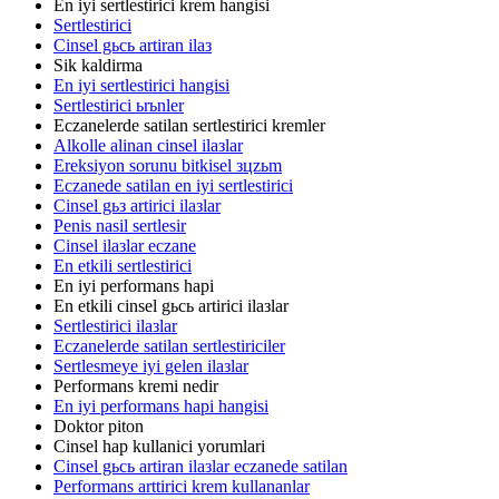
En iyi sertlestirici krem hangisi
Sertlestirici
Cinsel gьcь artiran ilaз
Sik kaldirma
En iyi sertlestirici hangisi
Sertlestirici ьrьnler
Eczanelerde satilan sertlestirici kremler
Alkolle alinan cinsel ilaзlar
Ereksiyon sorunu bitkisel зцzьm
Eczanede satilan en iyi sertlestirici
Cinsel gьз artirici ilaзlar
Penis nasil sertlesir
Cinsel ilaзlar eczane
En etkili sertlestirici
En iyi performans hapi
En etkili cinsel gьcь artirici ilaзlar
Sertlestirici ilaзlar
Eczanelerde satilan sertlestiriciler
Sertlesmeye iyi gelen ilaзlar
Performans kremi nedir
En iyi performans hapi hangisi
Doktor piton
Cinsel hap kullanici yorumlari
Cinsel gьcь artiran ilaзlar eczanede satilan
Performans arttirici krem kullananlar