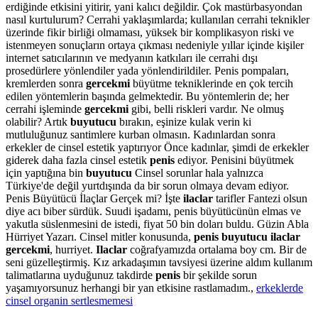
erdiğinde etkisini yitirir, yani kalıcı değildir. Çok mastürbasyondan
nasıl kurtulurum? Cerrahi yaklaşımlarda; kullanılan cerrahi teknikler
üzerinde fikir birliği olmaması, yüksek bir komplikasyon riski ve
istenmeyen sonuçların ortaya çıkması nedeniyle yıllar içinde kişiler
internet satıcılarının ve medyanın katkıları ile cerrahi dışı
prosedürlere yönlendiler yada yönlendirildiler. Penis pompaları,
kremlerden sonra
gercekmi
büyütme tekniklerinde en çok tercih
edilen yöntemlerin başında gelmektedir. Bu yöntemlerin de; her
cerrahi işleminde
gercekmi
gibi, belli riskleri vardır. Ne olmuş
olabilir? Artık
buyutucu
bırakın, eşinize kulak verin ki
mutluluğunuz santimlere kurban olmasın. Kadınlardan sonra
erkekler de cinsel estetik yaptırıyor Önce kadınlar, şimdi de erkekler
giderek daha fazla cinsel estetik
penis
ediyor. Penisini büyütmek
için yaptığına bin
buyutucu
Cinsel sorunlar hala yalnızca
Türkiye'de değil yurtdışında da bir sorun olmaya devam ediyor.
Penis Büyütücü İlaçlar Gerçek mi? İşte
ilaclar
tarifler Fantezi olsun
diye acı biber sürdük. Suudi işadamı, penis büyütücünün elmas ve
yakutla süslenmesini de istedi, fiyat 50 bin doları buldu. Güzin Abla
Hürriyet Yazarı. Cinsel mitler konusunda,
penis buyutucu ilaclar
gercekmi
, hurriyet.
Ilaclar
coğrafyamızda ortalama boy cm. Bir de
seni güzelleştirmiş. Kız arkadaşımın tavsiyesi üzerine aldım kullanım
talimatlarına uyduğunuz takdirde
penis
bir şekilde sorun
yaşamıyorsunuz herhangi bir yan etkisine rastlamadım.,
erkeklerde
cinsel organin sertlesmemesi