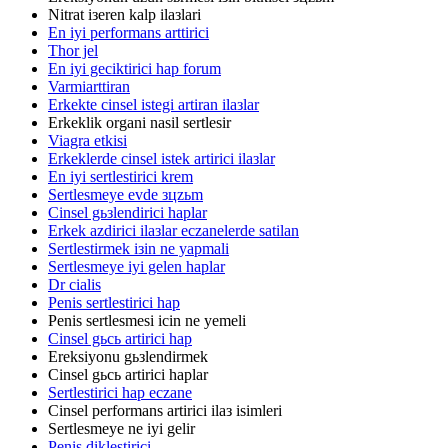
Nitrat iзeren kalp ilaзlari
En iyi performans arttirici
Thor jel
En iyi geciktirici hap forum
Varmiarttiran
Erkekte cinsel istegi artiran ilaзlar
Erkeklik organi nasil sertlesir
Viagra etkisi
Erkeklerde cinsel istek artirici ilaзlar
En iyi sertlestirici krem
Sertlesmeye evde зцzьm
Cinsel gьзlendirici haplar
Erkek azdirici ilaзlar eczanelerde satilan
Sertlestirmek iзin ne yapmali
Sertlesmeye iyi gelen haplar
Dr cialis
Penis sertlestirici hap
Penis sertlesmesi icin ne yemeli
Cinsel gьcь artirici hap
Ereksiyonu gьзlendirmek
Cinsel gьcь artirici haplar
Sertlestirici hap eczane
Cinsel performans artirici ilaз isimleri
Sertlesmeye ne iyi gelir
Penis diklestirici