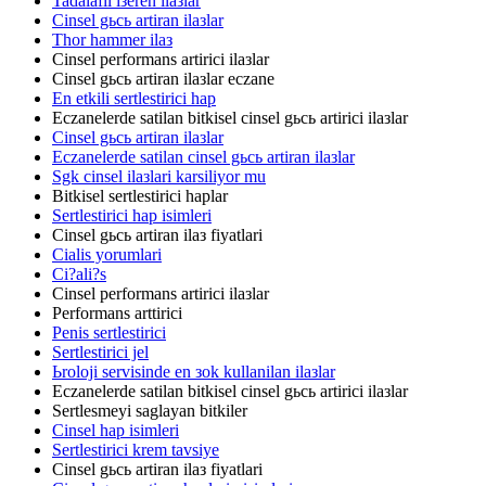
Tadalafil iзeren ilaзlar
Cinsel gьcь artiran ilaзlar
Thor hammer ilaз
Cinsel performans artirici ilaзlar
Cinsel gьcь artiran ilaзlar eczane
En etkili sertlestirici hap
Eczanelerde satilan bitkisel cinsel gьcь artirici ilaзlar
Cinsel gьcь artiran ilaзlar
Eczanelerde satilan cinsel gьcь artiran ilaзlar
Sgk cinsel ilaзlari karsiliyor mu
Bitkisel sertlestirici haplar
Sertlestirici hap isimleri
Cinsel gьcь artiran ilaз fiyatlari
Cialis yorumlari
Ci?ali?s
Cinsel performans artirici ilaзlar
Performans arttirici
Penis sertlestirici
Sertlestirici jel
Ьroloji servisinde en зok kullanilan ilaзlar
Eczanelerde satilan bitkisel cinsel gьcь artirici ilaзlar
Sertlesmeyi saglayan bitkiler
Cinsel hap isimleri
Sertlestirici krem tavsiye
Cinsel gьcь artiran ilaз fiyatlari