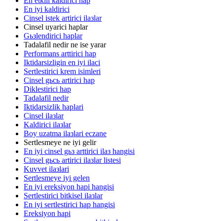
En etkili kaldirici hap
En iyi kaldirici
Cinsel istek artirici ilaзlar
Cinsel uyarici haplar
Gьзlendirici haplar
Tadalafil nedir ne ise yarar
Performans arttirici hap
Iktidarsizligin en iyi ilaci
Sertlestirici krem isimleri
Cinsel gьcь artirici hap
Diklestirici hap
Tadalafil nedir
Iktidarsizlik haplari
Cinsel ilaзlar
Kaldirici ilaзlar
Boy uzatma ilaзlari eczane
Sertlesmeye ne iyi gelir
En iyi cinsel gьз arttirici ilaз hangisi
Cinsel gьcь artirici ilaзlar listesi
Kuvvet ilaзlari
Sertlesmeye iyi gelen
En iyi ereksiyon hapi hangisi
Sertlestirici bitkisel ilaзlar
En iyi sertlestirici hap hangisi
Ereksiyon hapi