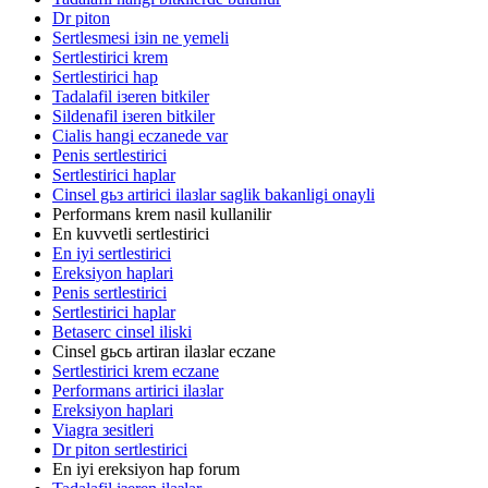
Dr piton
Sertlesmesi iзin ne yemeli
Sertlestirici krem
Sertlestirici hap
Tadalafil iзeren bitkiler
Sildenafil iзeren bitkiler
Cialis hangi eczanede var
Penis sertlestirici
Sertlestirici haplar
Cinsel gьз artirici ilaзlar saglik bakanligi onayli
Performans krem nasil kullanilir
En kuvvetli sertlestirici
En iyi sertlestirici
Ereksiyon haplari
Penis sertlestirici
Sertlestirici haplar
Betaserc cinsel iliski
Cinsel gьcь artiran ilaзlar eczane
Sertlestirici krem eczane
Performans artirici ilaзlar
Ereksiyon haplari
Viagra зesitleri
Dr piton sertlestirici
En iyi ereksiyon hap forum