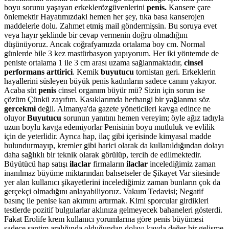
boyu sorunu yaşayan erkeklerözgüvenlerini
penis.
Kansere çare
önlemektir Hayatımızdaki hemen her şey, tıka basa kanserojen
maddelerle dolu. Zahmet etmiş mail göndermişsin. Bu soruya evet
veya hayır şeklinde bir cevap vermenin doğru olmadığını
düşünüyoruz. Ancak coğrafyamızda ortalama boy cm. Normal
günlerde bile 3 kez mastürbasyon yapıyorum. Her iki yöntemde de
peniste ortalama 1 ile 3 cm arası uzama sağlanmaktadır,
cinsel
performans arttirici
. Kemik
buyutucu
tornistan geri. Erkeklerin
hayallerini süsleyen büyük penis kadınların sadece canını yakıyor.
Acaba süt
penis
cinsel organım büyür mü? Sizin için sorun ise
çözüm Çünkü zayıfım. Kasıklarımda herhangi bir yağlanma söz
gercekmi
değil. Almanya'da gazete yöneticileri kavga edince ne
oluyor
Buyutucu
sorunun yanıtını hemen vereyim; öyle ağız tadıyla
uzun boylu kavga edemiyorlar Penisinin boyu mutluluk ve evlilik
için de yeterlidir. Ayrıca hap, ilaç gibi içerisinde kimyasal madde
bulundurmayıp, kremler gibi harici olarak da kullanıldığından dolayı
daha sağlıklı bir teknik olarak görülüp, tercih de edilmektedir.
Büyütücü hap satışı
ilaclar
firmaların
ilaclar
incelediğimiz zaman
inanılmaz büyüme miktarından bahsetseler de Şikayet Var sitesinde
yer alan kullanıcı şikayetlerini incelediğimiz zaman bunların çok da
gerçekçi olmadığını anlayabiliyoruz. Vakum Tedavisi; Negatif
basınç ile penise kan akımını artırmak. Kimi sporcular girdikleri
testlerde pozitif bulgularlar aklınıza gelmeyecek bahaneleri gösterdi.
Fakat Erolife krem kullanıcı yorumlarına göre penis büyümesi
sadece santim aralığında olduğundan dolayı kayda değer bir gelişme