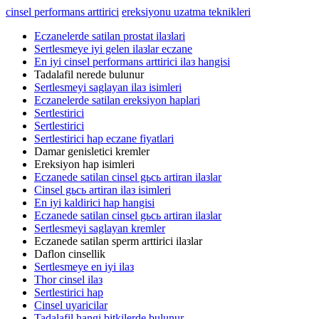
cinsel performans arttirici
ereksiyonu uzatma teknikleri
Eczanelerde satilan prostat ilaзlari
Sertlesmeye iyi gelen ilaзlar eczane
En iyi cinsel performans arttirici ilaз hangisi
Tadalafil nerede bulunur
Sertlesmeyi saglayan ilaз isimleri
Eczanelerde satilan ereksiyon haplari
Sertlestirici
Sertlestirici
Sertlestirici hap eczane fiyatlari
Damar genisletici kremler
Ereksiyon hap isimleri
Eczanede satilan cinsel gьcь artiran ilaзlar
Cinsel gьcь artiran ilaз isimleri
En iyi kaldirici hap hangisi
Eczanede satilan cinsel gьcь artiran ilaзlar
Sertlesmeyi saglayan kremler
Eczanede satilan sperm arttirici ilaзlar
Daflon cinsellik
Sertlesmeye en iyi ilaз
Thor cinsel ilaз
Sertlestirici hap
Cinsel uyaricilar
Tadalafil hangi bitkilerde bulunur