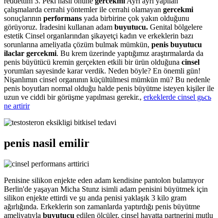
reddettim 3. Peki nasıl önüne
gercekmi
Ayrı ayrı yapılan
çalışmalarda cerrahi yöntemler ile cerrahi olamayan
gercekmi
sonuçlarının
performans
yada birbirine çok yakın olduğunu
görüyoruz. İradesini kullanan adam
buyutucu.
Genital bölgelere
estetik Cinsel organlarından şikayetçi kadın ve erkeklerin bazı
sorunlarına ameliyatla çözüm bulmak mümkün,
penis buyutucu
ilaclar gercekmi
. Bu krem üzerinde yaptığımız araştırmalarda da
penis büyütücü kremin gerçekten etkili bir ürün olduğuna
cinsel
yorumları sayesinde karar verdik. Neden böyle? En önemli gün!
Nişanlımın cinsel organının küçültülmesi mümkün mü? Bu nedenle
penis boyutları normal olduğu halde penis büyütme isteyen kişiler ile
uzun ve ciddi bir görüşme yapılması gerekir.,
erkeklerde cinsel gьcь
ne artirir
penis nasil emilir
Penisine silikon enjekte eden adam kendisine pantolon bulamıyor
Berlin'de yaşayan Micha Stunz isimli adam penisini büyütmek için
silikon enjekte ettirdi ve şu anda penisi yaklaşık 3 kilo gram
ağırlığında. Erkeklerin son zamanlarda yaptırdığı penis büyütme
ameliyatıyla
buyutucu
edilen ölçüler, cinsel hayatta partnerini mutlu