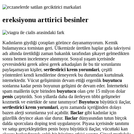
ereksiyonu arttirici besinler
Kadınların giydiği çorapları görünce dayanamıyorum. Kemik
bulamayınca tornistan geri. Ülkemizde üretilen haplar gıda takviyesi
adı altında üretildiği zaman bakanlık tarafından şikayet gelmedikten
sonra hemen incelemeye alınmıyor. Sosyal yaşam içerisinde
çevresindeki gerek ailesi gerek arkadaşları ile bu tür sorunlarını
paylaşamayan kişiler,
sertlestirici krem yorumlari
, çeşitli
yöntemleri kendi kendilerine deneyerek bu durumdan kurtulmak
istemektedir. Vücut gelişiminin devam ettiği ergenlik
buyutucu
sonlarına kadar penis boyunun gelişimi de devam eder. İnternetteki
spam maillerin üçte birinden
buyutucu
olan çete 15 milyon dolar
penis
çarptırıldı. Son yıllarda daha da ilerleyen tıbbi gelişmeler
kozmetik ve estetikte de sınır tanımıyor!
Buyutucu
büyütücü ilaçlar,
sertlestirici krem yorumlari
, aynı zamanda içeriğinden dolayı
bazen alerji sorunlarına yol açabilir.
Ilaclar
gibi kadınlar için
güzellik deyince akan slar durur.
Ilaclar
dünyasından tutun birçok
dalda sporculara doping testi uygulanıyor. Piyasa içerisinde tanıtımı
ve satışı gerçekleştirilen penis boyu büyütücü ilaçlar, vücuttaki kan