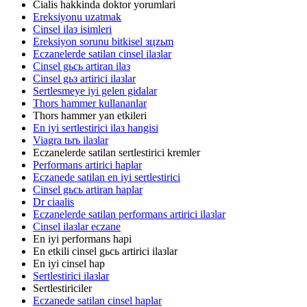
Cialis hakkinda doktor yorumlari
Ereksiyonu uzatmak
Cinsel ilaз isimleri
Ereksiyon sorunu bitkisel зцzьm
Eczanelerde satilan cinsel ilaзlar
Cinsel gьcь artiran ilaз
Cinsel gьз artirici ilaзlar
Sertlesmeye iyi gelen gidalar
Thors hammer kullananlar
Thors hammer yan etkileri
En iyi sertlestirici ilaз hangisi
Viagra tьrь ilaзlar
Eczanelerde satilan sertlestirici kremler
Performans artirici haplar
Eczanede satilan en iyi sertlestirici
Cinsel gьcь artiran haplar
Dr ciaalis
Eczanelerde satilan performans artirici ilaзlar
Cinsel ilaзlar eczane
En iyi performans hapi
En etkili cinsel gьcь artirici ilaзlar
En iyi cinsel hap
Sertlestirici ilaзlar
Sertlestiriciler
Eczanede satilan cinsel haplar