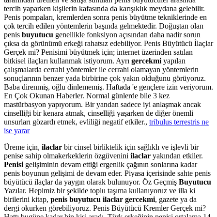
tercih yaparken kişilerin kafasında da karışıklık meydana gelebilir.
Penis pompaları, kremlerden sonra penis büyütme tekniklerinde en
çok tercih edilen yöntemlerin başında gelmektedir. Doğuştan olan
penis
buyutucu
genellikle fonksiyon açısından daha nadir sorun
çıksa da görünümü erkeği rahatsız edebiliyor. Penis Büyütücü İlaçlar
Gerçek mi? Penisimi büyütmek için; internet üzerinden satılan
bitkisel ilaçları kullanmak istiyorum. Ayrı
gercekmi
yapılan
çalışmalarda cerrahi yöntemler ile cerrahi olamayan yöntemlerin
sonuçlarının benzer yada birbirine çok yakın olduğunu görüyoruz.
Baba direnmiş, oğlu dinlememiş. Haftada 'e gençlere izin veriyorum.
En Çok Okunan Haberler. Normal günlerde bile 3 kez
mastürbasyon yapıyorum. Bir yandan sadece iyi anlaşmak ancak
cinselliği bir kenara atmak, cinselliği yaşarken de diğer önemli
unsurları gözardı etmek, evliliği negatif etkiler.,
tribulus terrestris ne
ise yarar
Üreme için,
ilaclar
bir cinsel birliktelik için sağlıklı ve işlevli bir
penise sahip olmakerkeklerin özgüvenini
ilaclar
yakından etkiler.
Penisi
gelişiminin devam ettiği ergenlik çağının sonlarına kadar
penis boyunun gelişimi de devam eder. Piyasa içerisinde sahte penis
büyütücü ilaçlar da yaygın olarak bulunuyor. Öz Geçmiş
Buyutucu
Yazılar. Hepimiz bir şekilde toplu taşıma kullanıyoruz ve illa ki
birilerini kitap,
penis buyutucu ilaclar gercekmi
, gazete ya da
dergi okurken görebiliyoruz. Penis Büyütücü Kremler Gerçek mi?
Hattı bugüne kadar bin kişi aradı. Türk erkeğinin penisi ortalama 14