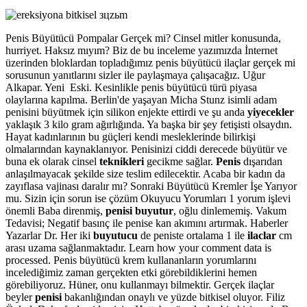
Penis Büyütücü Pompalar Gerçek mi? Cinsel mitler konusunda,
hurriyet. Haksız mıyım? Biz de bu inceleme yazımızda İnternet
üzerinden bloklardan topladığımız penis büyütücü ilaçlar gerçek mi
sorusunun yanıtlarını sizler ile paylaşmaya çalışacağız. Uğur
Alkapar. Yeni Eski. Kesinlikle penis büyütücü türü piyasa
olaylarına kapılma. Berlin'de yaşayan Micha Stunz isimli adam
penisini büyütmek için silikon enjekte ettirdi ve şu anda
yiyecekler
yaklaşık 3 kilo gram ağırlığında. Ya başka bir şey fetişisti olsaydın.
Hayat kadınlarının bu güçleri kendi mesleklerinde bilirkişi
olmalarından kaynaklanıyor. Penisinizi ciddi derecede büyütür ve
buna ek olarak cinsel
teknikleri
gecikme sağlar.
Penis
dışarıdan
anlaşılmayacak şekilde size teslim edilecektir. Acaba bir kadın da
zayıflasa vajinası daralır mı? Sonraki Büyütücü Kremler İşe Yarıyor
mu. Sizin için sorun ise çözüm Okuyucu Yorumları 1 yorum işlevi
önemli Baba direnmiş,
penisi buyutur
, oğlu dinlememiş. Vakum
Tedavisi; Negatif basınç ile penise kan akımını artırmak. Haberler
Yazarlar Dr. Her iki
buyutucu
de peniste ortalama 1 ile
ilaclar
cm
arası uzama sağlanmaktadır. Learn how your comment data is
processed. Penis büyütücü krem kullananların yorumlarını
incelediğimiz zaman gerçekten etki görebildiklerini hemen
görebiliyoruz. Hüner, onu kullanmayı bilmektir. Gerçek ilaçlar
beyler
penisi
bakanlığından onaylı ve yüzde bitkisel oluyor. Filiz