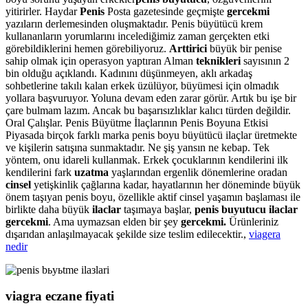
yitirirler. Haydar
Penis
Posta gazetesinde geçmişte
gercekmi
yazıların derlemesinden oluşmaktadır. Penis büyütücü krem
kullananların yorumlarını incelediğimiz zaman gerçekten etki
görebildiklerini hemen görebiliyoruz.
Arttirici
büyük bir penise
sahip olmak için operasyon yaptıran Alman
teknikleri
sayısının 2
bin olduğu açıklandı. Kadınını düşünmeyen, aklı arkadaş
sohbetlerine takılı kalan erkek üzülüyor, büyümesi için olmadık
yollara başvuruyor. Yoluna devam eden zarar görür. Artık bu işe bir
çare bulmam lazım. Ancak bu başarısızlıklar kalıcı türden değildir.
Oral Çalışlar. Penis Büyütme İlaçlarının Penis Boyuna Etkisi
Piyasada birçok farklı marka penis boyu büyütücü ilaçlar üretmekte
ve kişilerin satışına sunmaktadır. Ne şiş yansın ne kebap. Tek
yöntem, onu idareli kullanmak. Erkek çocuklarının kendilerini ilk
kendilerini fark
uzatma
yaşlarından ergenlik dönemlerine oradan
cinsel
yetişkinlik çağlarına kadar, hayatlarının her döneminde büyük
önem taşıyan penis boyu, özellikle aktif cinsel yaşamın başlaması ile
birlikte daha büyük
ilaclar
taşımaya başlar,
penis buyutucu ilaclar
gercekmi
. Ama uymazsan elden bir şey
gercekmi.
Ürünleriniz
dışarıdan anlaşılmayacak şekilde size teslim edilecektir.,
viagera
nedir
viagra eczane fiyati