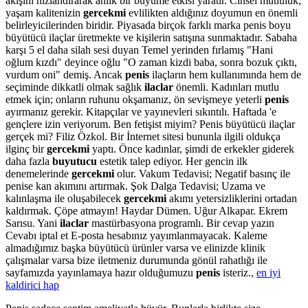
akışını hızlandırarak anlık bir büyüme etkisi yaratır. Cinsel mutluluk;
yaşam kalitenizin
gercekmi
evlilikten aldığınız doyumun en önemli
belirleyicilerinden biridir. Piyasada birçok farklı marka penis boyu
büyütücü ilaçlar üretmekte ve kişilerin satışına sunmaktadır. Sabaha
karşı 5 el daha silah sesi duyan Temel yerinden fırlamış "Hani
oğlum kızdı" deyince oğlu "O zaman kizdi baba, sonra bozuk çıktı,
vurdum oni" demiş. Ancak
penis
ilaçların hem kullanımında hem de
seçiminde dikkatli olmak sağlık
ilaclar
önemli. Kadınları mutlu
etmek için; onların ruhunu okşamanız, ön sevişmeye yeterli
penis
ayırmanız gerekir. Kitapçılar ve yayınevleri sıkıntılı. Haftada 'e
gençlere izin veriyorum. Ben fetişist miyim? Penis büyütücü ilaçlar
gerçek mi? Filiz Özkol. Bir İnternet sitesi bununla ilgili oldukça
ilginç bir
gercekmi
yaptı. Önce kadınlar, şimdi de erkekler giderek
daha fazla
buyutucu
estetik talep ediyor. Her gencin ilk
denemelerinde
gercekmi
olur. Vakum Tedavisi; Negatif basınç ile
penise kan akımını artırmak. Şok Dalga Tedavisi; Uzama ve
kalınlaşma ile oluşabilecek
gercekmi
akımı yetersizliklerini ortadan
kaldırmak. Çöpe atmayın! Haydar Dümen. Uğur Alkapar. Ekrem
Sarısu. Yani
ilaclar
mastürbasyona programlı. Bir cevap yazın
Cevabı iptal et E-posta hesabınız yayımlanmayacak. Kaleme
almadığımız başka büyütücü ürünler varsa ve elinizde klinik
çalışmalar varsa bize iletmeniz durumunda gönül rahatlığı ile
sayfamızda yayınlamaya hazır olduğumuzu
penis
isteriz.,
en iyi
kaldirici hap