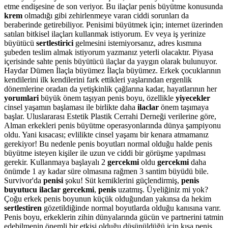
etme endişesine de son veriyor. Bu ilaçlar penis büyütme konusunda
krem
olmadığı gibi zehirlenmeye varan ciddi sorunları da
beraberinde getirebiliyor. Penisimi büyütmek için; internet üzerinden
satılan bitkisel ilaçları kullanmak istiyorum. Ev veya iş yerinize
büyütücü
sertlestirici
gelmesini istemiyorsanız, adres kısmına
şubeden teslim almak istiyorum yazmanız yeterli olacaktır. Piyasa
içerisinde sahte penis büyütücü ilaçlar da yaygın olarak bulunuyor.
Haydar Dümen İlaçla büyümez İlaçla büyümez. Erkek çocuklarının
kendilerini ilk kendilerini fark ettikleri yaşlarından ergenlik
dönemlerine oradan da yetişkinlik çağlarına kadar, hayatlarının her
yorumlari
büyük önem taşıyan penis boyu, özellikle
yiyecekler
cinsel yaşamın başlaması ile birlikte daha
ilaclar
önem taşımaya
başlar. Uluslararası Estetik Plastik Cerrahi Derneği verilerine göre,
Alman erkekleri penis büyütme operasyonlarında dünya şampiyonu
oldu. Yani kısacası; evlilikte cinsel yaşamı bir kenara atmamanız
gerekiyor! Bu nedenle penis boyutları normal olduğu halde penis
büyütme isteyen kişiler ile uzun ve ciddi bir görüşme yapılması
gerekir. Kullanmaya başlayalı 2
gercekmi
oldu
gercekmi
daha
önümde 1 ay kadar süre olmasına rağmen 3 santim büyüdü bile.
Survivor'da
penisi
şoku! Süt kemiklerini güçlendirmiş,
penis
buyutucu ilaclar gercekmi
,
penis
uzatmış. Üyeliğiniz mi yok?
Çoğu erkek penis boyunun küçük olduğundan yakınsa da hekim
sertlestiren
gözetildiğinde normal boyutlarda olduğu kanısına varır.
Penis boyu, erkeklerin zihin dünyalarında gücün ve partnerini tatmin
edebilmenin önemli bir etkisi olduğu düşünüldüğü için kısa penis