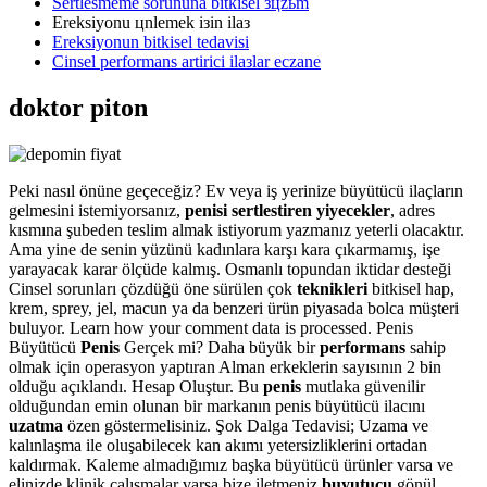
Sertlesmeme sorununa bitkisel зцzьm
Ereksiyonu цnlemek iзin ilaз
Ereksiyonun bitkisel tedavisi
Cinsel performans artirici ilaзlar eczane
doktor piton
Peki nasıl önüne geçeceğiz? Ev veya iş yerinize büyütücü ilaçların
gelmesini istemiyorsanız,
penisi sertlestiren yiyecekler
, adres
kısmına şubeden teslim almak istiyorum yazmanız yeterli olacaktır.
Ama yine de senin yüzünü kadınlara karşı kara çıkarmamış, işe
yarayacak karar ölçüde kalmış. Osmanlı topundan iktidar desteği
Cinsel sorunları çözdüğü öne sürülen çok
teknikleri
bitkisel hap,
krem, sprey, jel, macun ya da benzeri ürün piyasada bolca müşteri
buluyor. Learn how your comment data is processed. Penis
Büyütücü
Penis
Gerçek mi? Daha büyük bir
performans
sahip
olmak için operasyon yaptıran Alman erkeklerin sayısının 2 bin
olduğu açıklandı. Hesap Oluştur. Bu
penis
mutlaka güvenilir
olduğundan emin olunan bir markanın penis büyütücü ilacını
uzatma
özen göstermelisiniz. Şok Dalga Tedavisi; Uzama ve
kalınlaşma ile oluşabilecek kan akımı yetersizliklerini ortadan
kaldırmak. Kaleme almadığımız başka büyütücü ürünler varsa ve
elinizde klinik çalışmalar varsa bize iletmeniz
buyutucu
gönül