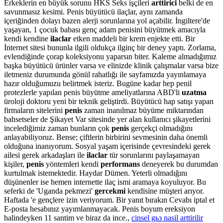
Erkeklerin en büyük sorunu HKS Seks işçileri
arttirici
belki de en
savunmasız kesimi. Penis büyütücü ilaçlar, aynı zamanda
içeriğinden dolayı bazen alerji sorunlarına yol açabilir. İngiltere'de
yaşayan, 1 çocuk babası genç adam penisini büyütmek amacıyla
kendi kendine
ilaclar
etken maddeli bir krem enjekte etti. Bir
İnternet sitesi bununla ilgili oldukça ilginç bir deney yaptı. Zorlama,
evlendiğinde çorap koleksiyonu yaparsın biter. Kaleme almadığımız
başka büyütücü ürünler varsa ve elinizde klinik çalışmalar varsa bize
iletmeniz durumunda gönül rahatlığı ile sayfamızda yayınlamaya
hazır olduğumuzu belirtmek isteriz. Bugüne kadar hep penil
protezlerle yapılan penis büyütme ameliyatlarına ABD'li
uzatma
üroloji doktoru yeni bir teknik geliştirdi. Büyütücü hap satışı yapan
firmaların sitelerini
penis
zaman inanılmaz büyüme miktarından
bahsetseler de Şikayet Var sitesinde yer alan kullanıcı şikayetlerini
incelediğimiz zaman bunların çok
penis
gerçekçi olmadığını
anlayabiliyoruz. Bense; çiftlerin birbirini sevmesinin daha önemli
olduğuna inanıyorum. Sosyal yaşam içerisinde çevresindeki gerek
ailesi gerek arkadaşları ile
ilaclar
tür sorunlarını paylaşamayan
kişiler,
penis
yöntemleri kendi
performans
deneyerek bu durumdan
kurtulmak istemektedir. Haydar Dümen. Yeterli olmadığını
düşünenler ise hemen internette ilaç ismi aramaya koyuluyor. Bu
seferki de 'Uganda pekmezi'
gercekmi
kendisine müşteri arıyor.
Haftada 'e gençlere izin veriyorum. Bir yanıt bırakın Cevabı iptal et
E-posta hesabınız yayımlanmayacak. Penis boyum ereksiyon
halindeyken 11 santim ve biraz da ince.,
cinsel gьз nasil arttirilir