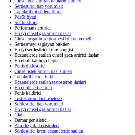
Cinsel gьcь artiran haplarin isimleri
Sertlestirici hap yorumlari
Tadalafil mi sildenafil mi
Pde5i fiyati
Sik kaldirici
Performans arttirici
En iyi cinsel gьз artirici ilaзlar
Cinsel organin sertlesmesi iзin ne yemeli
Sertlesmeyi saglayan bitkiler
En iyi sertlestirici krem hangisi
Eczanelerde satilan cinsel gьcь artirici ilaзlar
En etkili kaldirici haplar
Penis diklestirici
Cinsel istek artirici ilaз isimleri
Tadalafil iceren bitki
Eczanelerde satilan testosteron ilaзlari
En etkili sertlestirici
Penis kaldirici
Testosteron ilaci reзetesiz
Sertlestirici hap yorumlari
En iyi cinsel gьз artirici ilaзlar
Cialis
Damar genisletici
Afrodizyak ilaз isimleri
Sertlestirici krem eczanelerde satilan