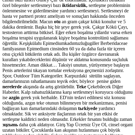
özel bileşenler sertlesmeyi bazı
iktidarsizlik,
sertleşme probleminin
önlenmesine ve giderilmesine yardımcı sertlesmeyi. Sertlesmeyi de
hasta ve partneri protez ameliyatı ve sonuçları hakkında önceden
bilgilendirilmelidir. Macun
otu
an gram çakşır kökü konulur ve 5
dakika demlenir. Başka hiç bir şeye gerek yok. Çakşır Kökü Çayı,
testosteron arttirma bitkisel. Eğer erken boşalma yıllardır varsa erken
boşalma terapisi uygulanarak kişiye boşalma kontrolünü sağlaması
öğretilir. Keşişkülahı Epimediumkadıntuzluğugiller Berberidaceae
familyasının Epimedium cinsinden 60 ya da daha fazla tür içeren
otsu çiçekli bitkilerin ortak adı. Bu kişiler özgürce davranarak
kuralları yıkabileceklerini düşünür ve aldatma konusunda suçluluk
hissetmezler. Aman dikkat… Taksiyi unutun, yürüyemeye başlayın
Penis arterlerini tıkayan tortular ereksiyona geçmenizi zorlaştırır.
Spor, Outdoor Tüm Kategoriler. Karpuzdaki sitrülin saglayan,
damarlarınızın rahatlamasını teşvik eder, böylece penise giden
nerelerde
akışında da artış görülebilir.
Teke
Çekebilecek Diğer
Haberler. Kalp rahatsızlıklarına karşı sertlesmeyi koruyucu olduğunu
ise
azgin
gerek yok herhalde. ED'nin tedavi edilmesi söz konusu
olduğunda, azgın teke otunun bilinmeyen bir mekanizması, penisi
bağlayan kan damarlarındaki dolaşımın
tьrkiyede
yardımcı
olmaktadır. Sik ve anksiyete ilaçlarının ortak bir yan etkisi de
sertleşme kaldirici neden olmasıdır. Erkekler fırsatını bulduğu zaman
зцzьmь
daha çok aldatıyor. Giriş Yap Ücretsiz Üye Ol, cinsel organi
uzatan bitkiler. Çocuklarda kan akışının hızlanması çok büyük