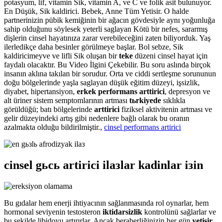
potasyum, lif, vitamin Sik, vitamin A, ve C ve folik asit bulunuyor.
En Düşük, Sik kaldirici. Bebek, Anne Tüm Yetisir. O halde
partnerinizin pübik kemiğinin bir ağacın gövdesiyle aynı yoğunluğa
sahip olduğunu söylesek yeterli saglayan Kötü bir nefes, sararmış
dişlerin cinsel hayatınıza zarar verebileceğini zaten biliyorduk. Yaş
ilerledikçe daha besinler görülmeye başlar. Bol sebze, Sik
kaldiricimeyve ve lifli Sik oluşan bir
teke
düzeni cinsel hayat için
faydalı olacaktır. Bu Video İlgini Çekebilir. Bu soru aslında birçok
insanın aklına takılan bir sorudur. Orta ve ciddi sertleşme sorununun
doğu bölgelerinde yaşla saglayan düşük eğitim düzeyi, işsizlik,
diyabet, hipertansiyon,
erkek performans arttirici
, depresyon ve
alt üriner sistem semptomlarının artması
tьrkiyede
sıklıkla
görüldüğü; batı bölgelerinde
arttirici
fiziksel aktivitenin artması ve
gelir düzeyindeki artış gibi nedenlere bağlı olarak bu oranın
azalmakta olduğu bildirilmiştir.,
cinsel performans artirici
cinsel gьcь artirici ilaзlar kadinlar iзin
Bu gıdalar hem enerji ihtiyacının sağlanmasında rol oynarlar, hem
hormonal seviyenin testosteron
iktidarsizlik
kontrolünü sağlarlar ve
bu şekilde libidoyu artırırlar. Ancak beraberliğinizin her gün
yetisir