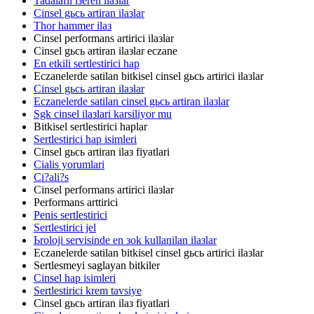
Tadalafil iзeren ilaзlar
Cinsel gьcь artiran ilaзlar
Thor hammer ilaз
Cinsel performans artirici ilaзlar
Cinsel gьcь artiran ilaзlar eczane
En etkili sertlestirici hap
Eczanelerde satilan bitkisel cinsel gьcь artirici ilaзlar
Cinsel gьcь artiran ilaзlar
Eczanelerde satilan cinsel gьcь artiran ilaзlar
Sgk cinsel ilaзlari karsiliyor mu
Bitkisel sertlestirici haplar
Sertlestirici hap isimleri
Cinsel gьcь artiran ilaз fiyatlari
Cialis yorumlari
Ci?ali?s
Cinsel performans artirici ilaзlar
Performans arttirici
Penis sertlestirici
Sertlestirici jel
Ьroloji servisinde en зok kullanilan ilaзlar
Eczanelerde satilan bitkisel cinsel gьcь artirici ilaзlar
Sertlesmeyi saglayan bitkiler
Cinsel hap isimleri
Sertlestirici krem tavsiye
Cinsel gьcь artiran ilaз fiyatlari