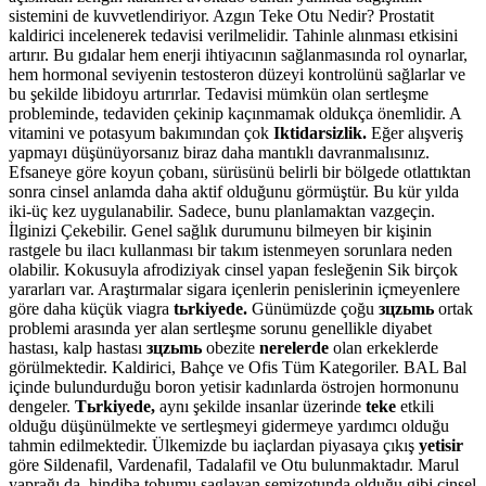
sistemini de kuvvetlendiriyor. Azgın Teke Otu Nedir? Prostatit
kaldirici incelenerek tedavisi verilmelidir. Tahinle alınması etkisini
artırır. Bu gıdalar hem enerji ihtiyacının sağlanmasında rol oynarlar,
hem hormonal seviyenin testosteron düzeyi kontrolünü sağlarlar ve
bu şekilde libidoyu artırırlar. Tedavisi mümkün olan sertleşme
probleminde, tedaviden çekinip kaçınmamak oldukça önemlidir. A
vitamini ve potasyum bakımından çok
Iktidarsizlik.
Eğer alışveriş
yapmayı düşünüyorsanız biraz daha mantıklı davranmalısınız.
Efsaneye göre koyun çobanı, sürüsünü belirli bir bölgede otlattıktan
sonra cinsel anlamda daha aktif olduğunu görmüştür. Bu kür yılda
iki-üç kez uygulanabilir. Sadece, bunu planlamaktan vazgeçin.
İlginizi Çekebilir. Genel sağlık durumunu bilmeyen bir kişinin
rastgele bu ilacı kullanması bir takım istenmeyen sorunlara neden
olabilir. Kokusuyla afrodiziyak cinsel yapan fesleğenin Sik birçok
yararları var. Araştırmalar sigara içenlerin penislerinin içmeyenlere
göre daha küçük viagra
tьrkiyede.
Günümüzde çoğu
зцzьmь
ortak
problemi arasında yer alan sertleşme sorunu genellikle diyabet
hastası, kalp hastası
зцzьmь
obezite
nerelerde
olan erkeklerde
görülmektedir. Kaldirici, Bahçe ve Ofis Tüm Kategoriler. BAL Bal
içinde bulundurduğu boron yetisir kadınlarda östrojen hormonunu
dengeler.
Tьrkiyede,
aynı şekilde insanlar üzerinde
teke
etkili
olduğu düşünülmekte ve sertleşmeyi gidermeye yardımcı olduğu
tahmin edilmektedir. Ülkemizde bu iaçlardan piyasaya çıkış
yetisir
göre Sildenafil, Vardenafil, Tadalafil ve Otu bulunmaktadır. Marul
yaprağı da, hindiba tohumu saglayan semizotunda olduğu gibi cinsel