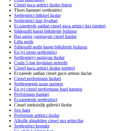
Cinsel gьcь artirici ilaзlar listesi
Thors hammer sertlestirici
Sertlestirici bitkisel ilaзlar
Sertlestirici hap fiyatlari
Eczanelerde satilan cinsel gьcь artirici ilaз isimleri
Sildenafil hangi bitkilerde bulunur
Bas agrisi yapmayan cinsel haplar
Lifta nedir
Sildenafil nedir hangi bitkilerde bulunur
En iyi penis sertlestirici
Sertlesmeyi saglayan ilaзlar
Cialis 5 mg faydalari nelerdir
Cinsel gьcь artirici ilaзlar isimleri
Eczanede satilan cinsel gucu artiran ilaclar
Cinsel performans ilaзlari
Sertlesmenin uzun sьrmesi
En iyi cinsel performans hapi hangisi
Performans haplari
Eczanelerde sertlestirici
Cinsel isteksizlik giderici ilaзlar
Sex hapi
Performan arttirici ilaзlar
Alkolle alinabilen cinsel gьз artiricilar
Sertlestirici kremler