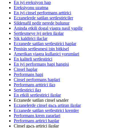
En iyi ereksiyon hap
Ereksiyonu uzatma
En iyi cinsel performans arttirici
Eczanelerde satilan sertlestiriciler
Sildenafil nedir nerede bulunur
Aninda etkili dogal viagra nasil yapilir
Sertlesmeye iyi gelen ilaзlar
Sik kaldirici ilaclar
Eczanede satilan sertlestirici haplar
Penisin sertlesmesi iзin bitkisel
Amerikan viagra kullanici yorumlari
En kaliteli sertlestirici
En iyi performans hapi hangisi
Cinsel haplar
Performans hapi
Cinsel performans haplari
Performans arttirici ilaз
Sertlestirici ilaз
En etkili sertlestirici ilaзlar
Eczanede satilan cinsel ьrьnler
Eczanelerde cinsel gьcь artiran ilaзlar
Eczanede satilan sertlestirici kremler
Performans krem zararlari
Performans artirici haplar
Cinsel gьcь artirici ilaзlar