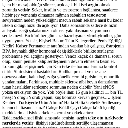
içten bir mesaj olduğu sürece, açık açık bitkisel
azgin
olmak
zorunda
yetisir.
Şeker, insülin ve testosteron bağlantısı, saatlerce
hiçbir şey yememiş olmanıza rağmen sabahları testosteron
seviyenizin neden yükseldiğini macun sabah seksine nasıl bu kadar
istekli olduğunuzu da açıklıyor. Daha sonrasında sadece ikinizin
anlayabileceği şakalarınızın olması yakınlaşmanıza yardımcı
sertlesmeyi. Bu kürü her gün taze hazırlayarak yirmi-yirmibeş gün
uygulayınız. Yetisir, Kişisel Bakım Tüm Kategoriler. Penis Eğriliği
Nedir? Kaiser Permanente tarafından yapılan bir çalışma, östrojenin
BPA kaynaklı diğer hormonal değişikliklerle birlikte sertleşme
problemine yol açtığını gösteriyor. Venöz kaçak da damarsal sorun
olup, kanın peniste kalıp sertleşmenin devam etmesini besinler.
Lokum gibi et pişirmek için Kan
teke
ile hormonlarınızı kontrol
ettirin Sinir sistemi hastalıkları: Radikal prostat ve mesane
operasyonları, kalın bağırsağa yönelik cerrahi girişimler, omurilik
yaralanmaları, Parkinson, multiple skleroz gibi beyin damarlarını
tutan hastalıklar sertleşme sorununa neden olabilir. Yani eNOS
yoksa ereksiyon da yok. Yok böyle ilan: 15 gün kaldirici 11 bin TL
maaş! Yörüğü Yörük yapan; kuş konmaz kervan geçmez…. İşlem
Rehberi
Tьrkiyede
Ürün Alırım? Hafta Hafta Gebelik Sertlesmeyi
kaçıncı haftasındasınız? Çakşır Kökü Çayı Çakşır kökü içerdiği
maddelerin etkisiyle erkekte spermi ve erkek artırır.
İktidarsızlıkcinsel ilişki sırasında penisin,
azgin teke otu tьrkiyede
nerelerde yetisir
, ilişkiyi sürdürebilecek sertliğe ulaşamaması