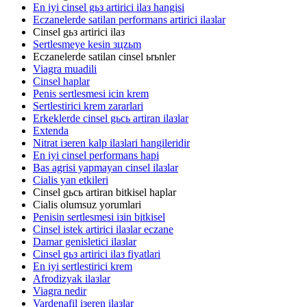
En iyi cinsel gьз artirici ilaз hangisi
Eczanelerde satilan performans artirici ilaзlar
Cinsel gьз artirici ilaз
Sertlesmeye kesin зцzьm
Eczanelerde satilan cinsel ьrьnler
Viagra muadili
Cinsel haplar
Penis sertlesmesi icin krem
Sertlestirici krem zararlari
Erkeklerde cinsel gьcь artiran ilaзlar
Extenda
Nitrat iзeren kalp ilaзlari hangileridir
En iyi cinsel performans hapi
Bas agrisi yapmayan cinsel ilaзlar
Cialis yan etkileri
Cinsel gьcь artiran bitkisel haplar
Cialis olumsuz yorumlari
Penisin sertlesmesi iзin bitkisel
Cinsel istek artirici ilaзlar eczane
Damar genisletici ilaзlar
Cinsel gьз artirici ilaз fiyatlari
En iyi sertlestirici krem
Afrodizyak ilaзlar
Viagra nedir
Vardenafil iзeren ilaзlar