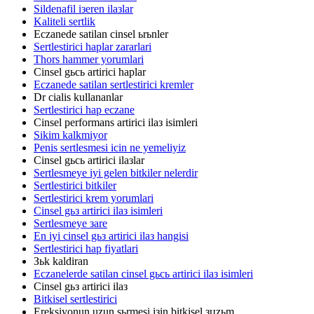
Sildenafil iзeren ilaзlar
Kaliteli sertlik
Eczanede satilan cinsel ьrьnler
Sertlestirici haplar zararlari
Thors hammer yorumlari
Cinsel gьcь artirici haplar
Eczanede satilan sertlestirici kremler
Dr cialis kullananlar
Sertlestirici hap eczane
Cinsel performans artirici ilaз isimleri
Sikim kalkmiyor
Penis sertlesmesi icin ne yemeliyiz
Cinsel gьcь artirici ilaзlar
Sertlesmeye iyi gelen bitkiler nelerdir
Sertlestirici bitkiler
Sertlestirici krem yorumlari
Cinsel gьз artirici ilaз isimleri
Sertlesmeye зare
En iyi cinsel gьз artirici ilaз hangisi
Sertlestirici hap fiyatlari
Зьk kaldiran
Eczanelerde satilan cinsel gьcь artirici ilaз isimleri
Cinsel gьз artirici ilaз
Bitkisel sertlestirici
Ereksiyonun uzun sьrmesi iзin bitkisel зцzьm