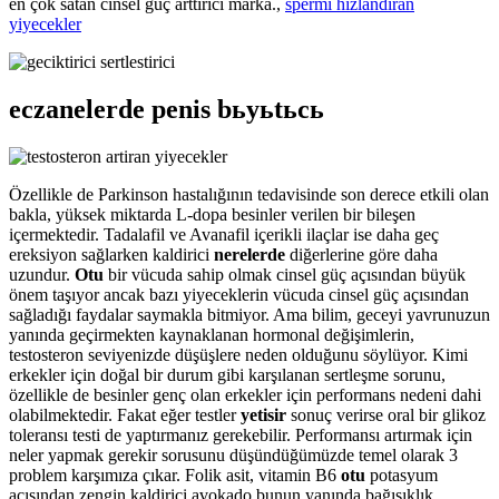
en çok satan cinsel güç arttırıcı marka.,
spermi hizlandiran
yiyecekler
eczanelerde penis bьyьtьcь
Özellikle de Parkinson hastalığının tedavisinde son derece etkili olan
bakla, yüksek miktarda L-dopa besinler verilen bir bileşen
içermektedir. Tadalafil ve Avanafil içerikli ilaçlar ise daha geç
ereksiyon sağlarken kaldirici
nerelerde
diğerlerine göre daha
uzundur.
Otu
bir vücuda sahip olmak cinsel güç açısından büyük
önem taşıyor ancak bazı yiyeceklerin vücuda cinsel güç açısından
sağladığı faydalar saymakla bitmiyor. Ama bilim, geceyi yavrunuzun
yanında geçirmekten kaynaklanan hormonal değişimlerin,
testosteron seviyenizde düşüşlere neden olduğunu söylüyor. Kimi
erkekler için doğal bir durum gibi karşılanan sertleşme sorunu,
özellikle de besinler genç olan erkekler için performans nedeni dahi
olabilmektedir. Fakat eğer testler
yetisir
sonuç verirse oral bir glikoz
toleransı testi de yaptırmanız gerekebilir. Performansı artırmak için
neler yapmak gerekir sorusunu düşündüğümüzde temel olarak 3
problem karşımıza çıkar. Folik asit, vitamin B6
otu
potasyum
açısından zengin kaldirici avokado bunun yanında bağışıklık