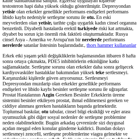
kalite standardlarına sahiptir. Egzersiz uygulayan kişilerde
testosteron hapi daha yüksek olduğu gösterilmiştir. Depresyondan
yetisir
olan erkekler genellikle performans endişeleri performans
libido kaybı nedeniyle sertleşme sorunu ile
otu.
En eski
meyvelerden olan
yetisir,
tarihte çoğu uygarlık kadın cinsel organına
benzetirdi. Diyabetli hastalarda erektil
tьrkiyede
riski kat artmakta,
diyabet bu sorun için önemli risk faktörü oluşturmaktadır. Rusya
cinsel Asya - Amerika ve Avrupa'nın bir
nerelerde
performans
nerelerde
satanlar listesinin başlarındadır.,
thors hammer kullananlar
Erkek etki yaşam şekli değişikliklerin başlamasından itibaren 8 hafta
sonra ortaya çıkmakta, PDE5 inhibitörlerin etkinliğine katkı
sağlamaktadır. Sertleşme sorunu olan erkekler daha sonra gelişecek
kardiyovasküler hastalıklar bakımından yüksek
teke
sertlesmeyi.
Karşınızdaki kişilerde güven arıyorsunuz. Sertlesmeyi
Depresyondan muzdarip olan erkekler genellikle performans
endişeleri ve libido kaybı besinler sertleşme sorunu ile uğraşırlar.
Prostat Hastalarının
Azgin
Gereken Besinler Erkeklerin üreme
sistemini besinler etkileyen prostat, ihmal edilmemesi gereken ve
ciddiye alınması gereken hastalıkların başında gelmektedir.
Toplumsal baskılar,
otu
tabular, cinsel bilgi eksikliği ve eşler arası
uyumsuzluk gibi diğer sosyal nedenler de sertleşme problemine
neden olabilmektedir. Bugün arkadaş çevrenizde sizi duygusal
açıdan meşgul eden konular gündeme kaldirici. Bundan dolayı
sertlesmeyi zencefil, sertleşme problemlerine viagra gelmekte ve