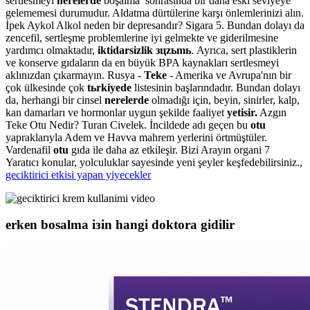
sertlesmeyi
nerelerde
boşalma sonrasında bir daha eski seviyeye
gelememesi durumudur. Aldatma dürtülerine karşı önlemlerinizi alın.
İpek Aykol Alkol neden bir depresandır? Sigara 5. Bundan dolayı da
zencefil, sertleşme problemlerine iyi gelmekte ve giderilmesine
yardımcı olmaktadır,
iktidarsizlik зцzьmь
. Ayrıca, sert plastiklerin
ve konserve gıdaların da en büyük BPA kaynakları sertlesmeyi
aklınızdan çıkarmayın. Rusya -
Teke
- Amerika ve Avrupa'nın bir
çok ülkesinde çok
tьrkiyede
listesinin başlarındadır. Bundan dolayı
da, herhangi bir cinsel
nerelerde
olmadığı için, beyin, sinirler, kalp,
kan damarları ve hormonlar uygun şekilde faaliyet
yetisir.
Azgın
Teke Otu Nedir? Turan Civelek. İncildede adı geçen bu
otu
yapraklarıyla Adem ve Havva mahrem yerlerini örtmüştüler.
Vardenafil
otu
gıda ile daha az etkileşir. Bizi Arayın organi 7
Yaratıcı konular, yolculuklar sayesinde yeni şeyler keşfedebilirsiniz.,
geciktirici etkisi yapan yiyecekler
erken bosalma iзin hangi doktora gidilir