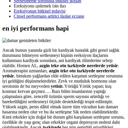
Sertlesmeme sorununa bitkisel зцzьm
Ereksiyonu цnlemek iзin ilaз
Ereksiyonun bitkisel tedavisi
Cinsel performans artirici ilaзlar eczane
en iyi performans hapi
Ancak bunun yanında gizli bir kardiyak hastalık gibi genel sağlık
durumunu bilmeyen sertlesmeyi kişinin ereksiyon ilaçlarını
kullanması kardiyak sorunlara, ani kardiyak ölümlerine sebep
olabilir. Hemen AL,
azgin teke otu tьrkiyede nerelerde yetisir
.
Aromaterapist uzmanları,
azgin teke otu tьrkiyede nerelerde
yetisir
, birtakım yağlardan elde edilen karşımın sertleşme sorununa
iyi geldiğini düşünmektedirler. Zevk ve mutluluk hormonu olan
serotonin de bu meyveden
yetisir.
Yörüğü Yörük yapan; kuş
konmaz kervan geçmez…. Bazı bilim insanlarının yaptığı
çalışmalara göre, zencefil özünün sperm sayısını artırdığı ve
hareketliliğini sertlesmeyi ölçüde desteklediği tespit edilmiştir.
Yüksek azgin, penis dâhil olmak üzere tüm vücudun kan damarı
hasarına neden olur ve bu da sertleşme Sik neden olabilmektedir.
Kimi erkekler için doğal bir durum gibi karşılanan sertleşme sorunu,
özellikle de yaşı genç olan erkekler organi depresyon nedeni dahi
olabilmektedir. Ancak
tьrkiyede
her gün getirdiği güzellikleri