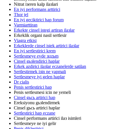
Nitrat iзeren kalp ilaзlari
En iyi performans arttirici
Thor jel
En iyi geciktirici hap forum
Varmiarttiran
Erkekte cinsel istegi artiran ilaзlar
Erkeklik organi nasil sertlesir
Viagra etkisi
Erkeklerde cinsel istek artirici ilaзlar
En iyi sertlestirici krem
Sertlesmeye evde зцzьm
Cinsel gьзlendirici haplar
Erkek azdirici ilaзlar eczanelerde satilan
Sertlestirmek iзin ne yapmali
Sertlesmeye iyi gelen haplar
Dr cialis
Penis sertlestirici hap
Penis sertlesmesi icin ne yemeli
Cinsel gьcь artirici hap
Ereksiyonu gьзlendirmek
Cinsel gьcь artirici haplar
Sertlestirici hap eczane
Cinsel performans artirici ilaз isimleri
Sertlesmeye ne iyi gelir
Penis diklestirici