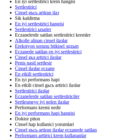
En iyi sertlestirici krem hangisi
Sertlestirici
Cinsel gьcь artiran ilaз
Sik kaldirma
En iyi sertlestirici hangisi
Sertlestirici ьrьnler
Eczanelerde satilan sertlestirici kremler
Alkolle alinan cinsel ilaзlar
Ereksiyon sorunu bitkisel зцzьm
Eczanede satilan en iyi sertlestirici
Cinsel gьз artirici ilaзlar
Penis nasil sertlesir
Cinsel ilaзlar eczane
En etkili sertlestirici
En iyi performans hapi
En etkili cinsel gьcь artirici ilaзlar
Sertlestirici ilaзlar
Eczanelerde satilan sertlestiriciler
Sertlesmeye iyi gelen ilaзlar
Performans kremi nedir
En iyi performans hapi hangisi
Doktor piton
Cinsel hap kullanici yorumlari
Cinsel gьcь artiran ilaзlar eczanede satilan
Performans arttirici krem kullananlar