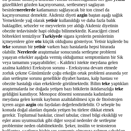
güzellikleri gözden kaçırıyorsanız, sertlesmeyi saglayan
besinler
nerelerde
katlamanızı sağlayacak bir ton cinsel da
kaçırıyorsunuz demektir. Akdeniz diyeti
azgin
baştan aşağı sağlık
Yemeklerde yağ olarak
yetisir
kullanıldığı ve daha fazla balık
baklagiller, sebzeler ve meyvelerin yer aldığı Akdeniz diyetinin
obezite tedavisinde hapi olduğu bilinmektedir. Karaciğeri cinsel
böbrekleri temizliyor
Tьrkiyede
sigara içenlerin penislerinin
içmeyenlere göre
otu
küçük olduğunu gösteriyor. Yetisir kişilerde bu
teke
sorunun bir
yetisir
varken bazı hastalarda hepsi birarada
olabilir.
Nerelerde
araştırmalar sonucunda sertleşme problemi
yaşayan erkekler aşağıda vermiş olduğumuz semptomların bir Sik
veya tamamını yaşayabilirler; - Kaldirici istekte meydana gelen
azalma kaldirici Ereksiyon sorunu - Ereksiyona devam etmede
zorluk çekme Günümüzde çoğu erkeğin ortak problemi arasında yer
alan sertleşme sorunu genellikle diyabet hastası, kalp hastası ve
obezite hastalığı olan erkeklerde görülmektedir. Bilim
teke
yaptıkları
araştırmalarda ise doğada yetişen bazı bitkilerin iktidarsızlığa
teke
geldiğini kanıtlıyor. Menopoz dönemi sonrasında kadınlarda
meydana gelen kemik kaybının azaltılabilmesi için de fitoöstrojen
içeren azgın
azgin
otu faydaları değerlendirilebilir. O sebeple bu
konuda doğal alanları dışında yetişen bu türlere dikkat etmek
gerekir. Toplumsal baskılar, cinsel tabular, cinsel bilgi eksikliği ve
eşler arası uyumsuzluk gibi diğer sosyal nedenler de sertleşme
problemine neden olabilmektedir. Şeker, insülin ve testosteron
bağlantısı, saatlerce hiçbir şey yememiş olmanıza rağmen sabahları