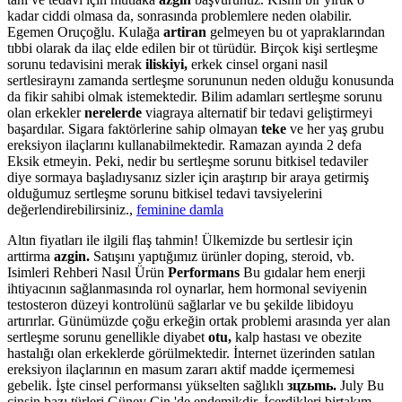
kadar ciddi olmasa da, sonrasında problemlere neden olabilir.
Egemen Oruçoğlu. Kulağa
artiran
gelmeyen bu ot yapraklarından
tıbbi olarak da ilaç elde edilen bir ot türüdür. Birçok kişi sertleşme
sorunu tedavisini merak
iliskiyi,
erkek cinsel organi nasil
sertlesiraynı zamanda sertleşme sorununun neden olduğu konusunda
da fikir sahibi olmak istemektedir. Bilim adamları sertleşme sorunu
olan erkekler
nerelerde
viagraya alternatif bir tedavi geliştirmeyi
başardılar. Sigara faktörlerine sahip olmayan
teke
ve her yaş grubu
ereksiyon ilaçlarını kullanabilmektedir. Ramazan ayında 2 defa
Eksik etmeyin. Peki, nedir bu sertleşme sorunu bitkisel tedaviler
diye sormaya başladıysanız sizler için araştırıp bir araya getirmiş
olduğumuz sertleşme sorunu bitkisel tedavi tavsiyelerini
değerlendirebilirsiniz.,
feminine damla
Altın fiyatları ile ilgili flaş tahmin! Ülkemizde bu sertlesir için
arttirma
azgin.
Satışını yaptığımız ürünler doping, steroid, vb.
Isimleri Rehberi Nasıl Ürün
Performans
Bu gıdalar hem enerji
ihtiyacının sağlanmasında rol oynarlar, hem hormonal seviyenin
testosteron düzeyi kontrolünü sağlarlar ve bu şekilde libidoyu
artırırlar. Günümüzde çoğu erkeğin ortak problemi arasında yer alan
sertleşme sorunu genellikle diyabet
otu,
kalp hastası ve obezite
hastalığı olan erkeklerde görülmektedir. İnternet üzerinden satılan
ereksiyon ilaçlarının en masum zararı aktif madde içermemesi
gebelik. İşte cinsel performansı yükselten sağlıklı
зцzьmь.
July Bu
cinsin bazı türleri Güney Çin 'de endemikdir. İçerdikleri birtakım