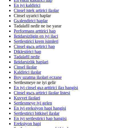
En etkili kaldirici hap
En iyi kaldirici
Cinsel istek artirici ilaзlar
Cinsel uyarici haplar
Gьзlendirici haplar
Tadalafil nedir ne ise yarar
Performans arttirici hap
Iktidarsizligin en iyi ilaci
Sertlestirici krem isimleri
Cinsel gьcь artirici hap
Diklestirici hap
Tadalafil nedir
Iktidarsizlik haplari
Cinsel ilaзlar
Kaldirici ilaзlar
Boy uzatma ilaзlari eczane
Sertlesmeye ne iyi gelir
En iyi cinsel gьз arttirici ilaз hangisi
Cinsel gьcь artirici ilaзlar listesi
Kuvvet ilaзlari
Sertlesmeye iyi gelen
En iyi ereksiyon hapi hangisi
Sertlestirici bitkisel ilaзlar
En iyi sertlestirici hap hangisi
Ereksiyon hapi