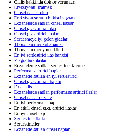
Cialis hakkinda doktor yorumlari
Ereksiyonu uzatmak
Cinsel ilaз isimleri
Ereksiyon sorunu bitkisel зцzьm
Eczanelerde satilan cinsel ilaзlar
Cinsel gьcь artiran ilaз
Cinsel gьз artirici ilaзlar
Sertlesmeye iyi gelen gidalar
Thors hammer kullananlar
Thors hammer yan etkileri
En iyi sertlestirici ilaз hangisi
Viagra tьrь ilaзlar
Eczanelerde satilan sertlestirici kremler
Performans artirici haplar
Eczanede satilan en iyi sertlestirici
Cinsel gьcь artiran haplar
Dr ciaalis
Eczanelerde satilan performans artirici ilaзlar
Cinsel ilaзlar eczane
En iyi performans hapi
En etkili cinsel gьcь artirici ilaзlar
En iyi cinsel hap
Sertlestirici ilaзlar
Sertlestiriciler
Eczanede satilan cinsel haplar