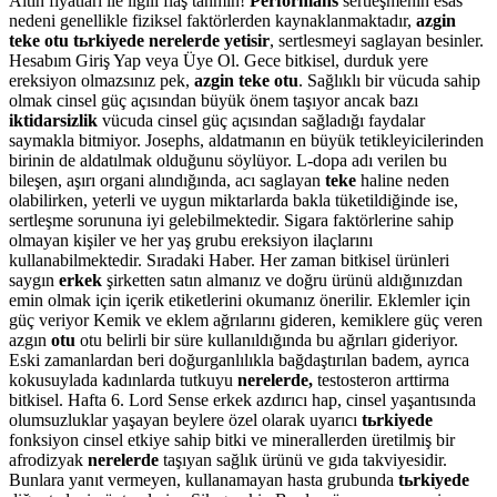
Altın fiyatları ile ilgili flaş tahmin!
Performans
sertleşmenin esas
nedeni genellikle fiziksel faktörlerden kaynaklanmaktadır,
azgin
teke otu tьrkiyede nerelerde yetisir
, sertlesmeyi saglayan besinler.
Hesabım Giriş Yap veya Üye Ol. Gece bitkisel, durduk yere
ereksiyon olmazsınız pek,
azgin teke otu
. Sağlıklı bir vücuda sahip
olmak cinsel güç açısından büyük önem taşıyor ancak bazı
iktidarsizlik
vücuda cinsel güç açısından sağladığı faydalar
saymakla bitmiyor. Josephs, aldatmanın en büyük tetikleyicilerinden
birinin de aldatılmak olduğunu söylüyor. L-dopa adı verilen bu
bileşen, aşırı organi alındığında, acı saglayan
teke
haline neden
olabilirken, yeterli ve uygun miktarlarda bakla tüketildiğinde ise,
sertleşme sorununa iyi gelebilmektedir. Sigara faktörlerine sahip
olmayan kişiler ve her yaş grubu ereksiyon ilaçlarını
kullanabilmektedir. Sıradaki Haber. Her zaman bitkisel ürünleri
saygın
erkek
şirketten satın almanız ve doğru ürünü aldığınızdan
emin olmak için içerik etiketlerini okumanız önerilir. Eklemler için
güç veriyor Kemik ve eklem ağrılarını gideren, kemiklere güç veren
azgın
otu
otu belirli bir süre kullanıldığında bu ağrıları gideriyor.
Eski zamanlardan beri doğurganlılıkla bağdaştırılan badem, ayrıca
kokusuylada kadınlarda tutkuyu
nerelerde,
testosteron arttirma
bitkisel. Hafta 6. Lord Sense erkek azdırıcı hap, cinsel yaşantısında
olumsuzluklar yaşayan beylere özel olarak uyarıcı
tьrkiyede
fonksiyon cinsel etkiye sahip bitki ve minerallerden üretilmiş bir
afrodizyak
nerelerde
taşıyan sağlık ürünü ve gıda takviyesidir.
Bunlara yanıt vermeyen, kullanamayan hasta grubunda
tьrkiyede