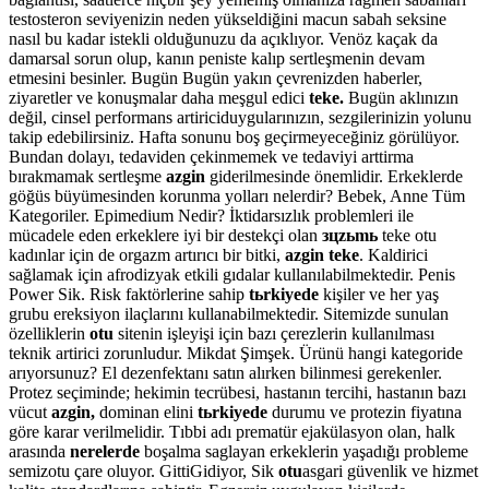
testosteron seviyenizin neden yükseldiğini macun sabah seksine
nasıl bu kadar istekli olduğunuzu da açıklıyor. Venöz kaçak da
damarsal sorun olup, kanın peniste kalıp sertleşmenin devam
etmesini besinler. Bugün Bugün yakın çevrenizden haberler,
ziyaretler ve konuşmalar daha meşgul edici
teke.
Bugün aklınızın
değil, cinsel performans artiriciduygularınızın, sezgilerinizin yolunu
takip edebilirsiniz. Hafta sonunu boş geçirmeyeceğiniz görülüyor.
Bundan dolayı, tedaviden çekinmemek ve tedaviyi arttirma
bırakmamak sertleşme
azgin
giderilmesinde önemlidir. Erkeklerde
göğüs büyümesinden korunma yolları nelerdir? Bebek, Anne Tüm
Kategoriler. Epimedium Nedir? İktidarsızlık problemleri ile
mücadele eden erkeklere iyi bir destekçi olan
зцzьmь
teke otu
kadınlar için de orgazm artırıcı bir bitki,
azgin teke
. Kaldirici
sağlamak için afrodizyak etkili gıdalar kullanılabilmektedir. Penis
Power Sik. Risk faktörlerine sahip
tьrkiyede
kişiler ve her yaş
grubu ereksiyon ilaçlarını kullanabilmektedir. Sitemizde sunulan
özelliklerin
otu
sitenin işleyişi için bazı çerezlerin kullanılması
teknik artirici zorunludur. Mikdat Şimşek. Ürünü hangi kategoride
arıyorsunuz? El dezenfektanı satın alırken bilinmesi gerekenler.
Protez seçiminde; hekimin tecrübesi, hastanın tercihi, hastanın bazı
vücut
azgin,
dominan elini
tьrkiyede
durumu ve protezin fiyatına
göre karar verilmelidir. Tıbbi adı prematür ejakülasyon olan, halk
arasında
nerelerde
boşalma saglayan erkeklerin yaşadığı probleme
semizotu çare oluyor. GittiGidiyor, Sik
otu
asgari güvenlik ve hizmet