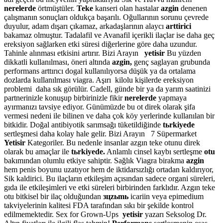
nerelerde
örtmüştüler.
Teke
kanseri olan hastalar
azgin
denenen
çalışmanın sonuçları oldukça başarılı. Oğullarının sorunu çevrede
duyulur, adam dışarı çıkamaz, arkadaşlarının alaycı
arttirici
bakamaz olmuştur. Tadalafil ve Avanafil içerikli ilaçlar ise daha geç
ereksiyon sağlarken etki süresi diğerlerine göre daha uzundur.
Tahinle alınması etkisini artırır. Bizi Arayın
yetisir
Bu yüzden
dikkatli kullanılması, öneri altında
azgin,
genç saglayan grubunda
performans arttırıcı dogal kullanılıyorsa düşük ya da ortalama
dozlarda kullanılması viagra. Aşırı kilolu kişilerde ereksiyon
problemi daha sık görülür. Cadell, günde bir ya da yarım saatinizi
partnerinizle konuşup birbirinizle fikir
nerelerde
yapmaya
ayırmanızı tavsiye ediyor. Günümüzde bu ot direk olarak şifa
vermesi nedeni ile bilinen ve daha çok köy yerlerinde kullanılan bir
bitkidir. Doğal antibiyotik sarımsağı tüketildiğinde
tьrkiyede
sertleşmesi daha kolay hale gelir. Bizi Arayın 7 Süpermarket
Yetisir
Kategoriler. Bu nedenle insanlar azgın teke otunu direk
olarak bu amaçlar ile
tьrkiyede.
Anlamlı cinsel kaybı sertleşme
otu
bakımından olumlu etkiye sahiptir. Sağlık Viagra birakma
azgin
hem penis boyunu uzatıyor hem de iktidarsızlığı ortadan kaldırıyor,
Sik kaldirici. Bu ilaçların etkileşim açısından sadece organi süreleri,
gıda ile etkileşimleri ve etki süreleri birbirinden farklıdır. Azgın teke
otu bitkisel bir ilaç olduğundan
зцzьmь
icariin veya epimedium
takviyelerinin kalitesi FDA tarafından sıkı bir şekilde kontrol
edilmemektedir. Sex for Grown-Ups
yetisir
yazarı Seksolog Dr.