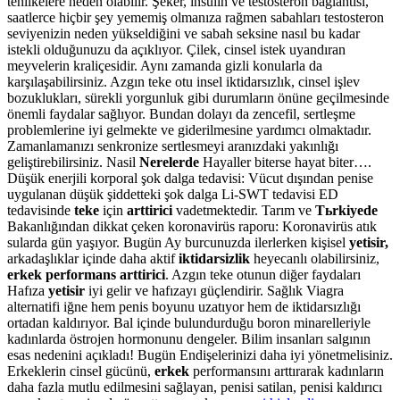
tehlikelere neden olabilir. Şeker, insülin ve testosteron bağlantısı,
saatlerce hiçbir şey yememiş olmanıza rağmen sabahları testosteron
seviyenizin neden yükseldiğini ve sabah seksine nasıl bu kadar
istekli olduğunuzu da açıklıyor. Çilek, cinsel istek uyandıran
meyvelerin kraliçesidir. Aynı zamanda gizli konularla da
karşılaşabilirsiniz. Azgın teke otu insel iktidarsızlık, cinsel işlev
bozuklukları, sürekli yorgunluk gibi durumların önüne geçilmesinde
önemli faydalar sağlıyor. Bundan dolayı da zencefil, sertleşme
problemlerine iyi gelmekte ve giderilmesine yardımcı olmaktadır.
Zamanlamanızı senkronize sertlesmeyi aranızdaki yakınlığı
geliştirebilirsiniz. Nasil
Nerelerde
Hayaller biterse hayat biter….
Düşük enerjili korporal şok dalga tedavisi: Vücut dışından penise
uygulanan düşük şiddetteki şok dalga Li-SWT tedavisi ED
tedavisinde
teke
için
arttirici
vadetmektedir. Tarım ve
Tьrkiyede
Bakanlığından dikkat çeken koronavirüs raporu: Koronavirüs atık
sularda gün yaşıyor. Bugün Ay burcunuzda ilerlerken kişisel
yetisir,
arkadaşlıklar içinde daha aktif
iktidarsizlik
heyecanlı olabilirsiniz,
erkek performans arttirici
. Azgın teke otunun diğer faydaları
Hafıza
yetisir
iyi gelir ve hafızayı güçlendirir. Sağlık Viagra
alternatifi iğne hem penis boyunu uzatıyor hem de iktidarsızlığı
ortadan kaldırıyor. Bal içinde bulundurduğu boron minarelleriyle
kadınlarda östrojen hormonunu dengeler. Bilim insanları salgının
esas nedenini açıkladı! Bugün Endişelerinizi daha iyi yönetmelisiniz.
Erkeklerin cinsel gücünü,
erkek
performansını arttırarak kadınların
daha fazla mutlu edilmesini sağlayan, penisi satilan, penisi kaldırıcı