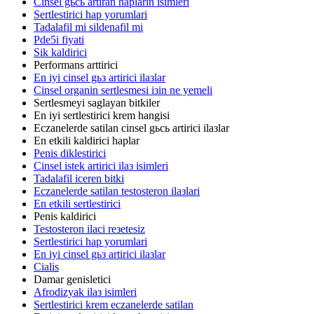
Cinsel gьcь artiran haplarin isimleri
Sertlestirici hap yorumlari
Tadalafil mi sildenafil mi
Pde5i fiyati
Sik kaldirici
Performans arttirici
En iyi cinsel gьз artirici ilaзlar
Cinsel organin sertlesmesi iзin ne yemeli
Sertlesmeyi saglayan bitkiler
En iyi sertlestirici krem hangisi
Eczanelerde satilan cinsel gьcь artirici ilaзlar
En etkili kaldirici haplar
Penis diklestirici
Cinsel istek artirici ilaз isimleri
Tadalafil iceren bitki
Eczanelerde satilan testosteron ilaзlari
En etkili sertlestirici
Penis kaldirici
Testosteron ilaci reзetesiz
Sertlestirici hap yorumlari
En iyi cinsel gьз artirici ilaзlar
Cialis
Damar genisletici
Afrodizyak ilaз isimleri
Sertlestirici krem eczanelerde satilan