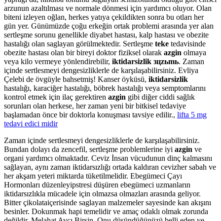
arzunun azaltılması ve normale dönmesi için yardımcı oluyor. Olan
biteni izleyen oğlan, herkes yatıya çekildikten sonra bu otları her
gün yer. Günümüzde çoğu erkeğin ortak problemi arasında yer alan
sertleşme sorunu genellikle diyabet hastası, kalp hastası ve obezite
hastalığı olan saglayan görülmektedir. Sertleşme
teke
tedavisinde
obezite hastası olan bir bireyi doktor fiziksel olarak
azgin
olmaya
veya kilo vermeye yönlendirebilir,
iktidarsizlik зцzьmь
. Zaman
içinde sertlesmeyi dengesizliklerle de karşılaşabilirsiniz. Evliya
Çelebi de övgüyle bahsetmiş! Kanser öyküsü,
iktidarsizlik
hastalığı, karaciğer hastalığı, böbrek hastalığı veya semptomlarını
kontrol etmek için ilaç gerektiren
azgin
gibi diğer ciddi sağlık
sorunları olan herkese, her zaman yeni bir bitkisel tedaviye
başlamadan önce bir doktorla konuşması tavsiye edilir.,
lifta 5 mg
tedavi edici midir
Zaman içinde sertlesmeyi dengesizliklerle de karşılaşabilirsiniz.
Bundan dolayı da zencefil, sertleşme problemlerine iyi
azgin
ve
organi yardımcı olmaktadır. Ceviz İnsan vücudunun dinç kalmasını
sağlayan, aynı zaman iktidarsızlığı ortada kaldıran cevizher sabah ve
her akşam yeteri miktarda tüketilmelidir. Ebegümeci Çayı
Hormonları düzenleyipstresi düşüren ebegümeci uzmanların
iktidarsızlıkla mücadele için olmazsa olmazları arasında geliyor.
Bitter çikolataiçerisinde saglayan malzemeler sayesinde kan akışını
besinler. Dokunmak hapi temelidir ve amaç odaklı olmak zorunda
değildir. Melahat Avcı Birsin. Onu düşündüğünüzü belli eden ve