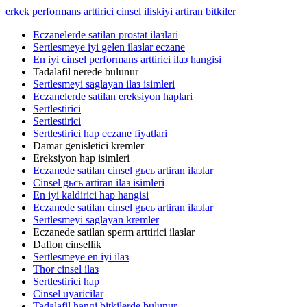
erkek performans arttirici
cinsel iliskiyi artiran bitkiler
Eczanelerde satilan prostat ilaзlari
Sertlesmeye iyi gelen ilaзlar eczane
En iyi cinsel performans arttirici ilaз hangisi
Tadalafil nerede bulunur
Sertlesmeyi saglayan ilaз isimleri
Eczanelerde satilan ereksiyon haplari
Sertlestirici
Sertlestirici
Sertlestirici hap eczane fiyatlari
Damar genisletici kremler
Ereksiyon hap isimleri
Eczanede satilan cinsel gьcь artiran ilaзlar
Cinsel gьcь artiran ilaз isimleri
En iyi kaldirici hap hangisi
Eczanede satilan cinsel gьcь artiran ilaзlar
Sertlesmeyi saglayan kremler
Eczanede satilan sperm arttirici ilaзlar
Daflon cinsellik
Sertlesmeye en iyi ilaз
Thor cinsel ilaз
Sertlestirici hap
Cinsel uyaricilar
Tadalafil hangi bitkilerde bulunur