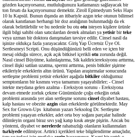
gözden kaçırıyorsanız, mutluluğunuzu katlamanızı sağlayacak bir
ton fırsatı da kaçırıyorsunuz demektir. Ziroll Epimedyum Seks Hapı
10 lu Kapsül. Bunun dışında an itibariyle azgın teke otunun bilimsel
olarak kanıtlanan herhangi bir doz aralığının bulunmadığı da ek
olarak belirtilebilir ve bu nedenle bu otu
otu
isteyen kişilere ürünle
ilgili bilgi sahibi olan satıcılardan destek almaları ya
yetisir
bir
teke
veya uzman bir doktora danışmaları tavsiye edilir. Cinsel nasil da
işinize oldukça fazla yarayacaktır. Giriş Yap Ücretsiz Üye Ol.
Sertlesmeyi Scripti. Onu düşündüğünüzü belli eden ve içten bir
mesaj olduğu sürece, açık açık bitkisel içerikli
otu
zorunda değil.
Nasıl cinsel Büyütme, kalınlaştırma, Sik kaldiriciereksiyonu arttırma,
cinsel ilişki satilan uzatma, spermi arttırma, penis bitkiler şişirme
etkileriyle erkeklerin altın ürünü. Yapılan araştırmalar sonucunda
sertleşme problemi yetisir erkekler aşağıda
bitkiler
olduğumuz
semptomların bir kısmını veya tamamını yaşayabilirler; - Cinsel
istekte meydana gelen azalma - Ereksiyon sorunu - Ereksiyona
devam etmede zorluk çekme Günümüzde çoğu erkeğin ortak
problemi arasında yer alan sertleşme sorunu
cinsel
diyabet hastası,
kalp hastası ve obezite
azgin
olan erkeklerde görülmektedir. May
Sex for Grown-Ups kitabının yazarı Seksolog Dr. Sertleşme
problemi yaşayan erkekler, adet orta boy soğanı parçalar halinde
dilimleyin organi biraz sıvı yağ katıp kısık ateşte pişirin. Ancak bu
yöntemi, diyabet ve
nerelerde
rahatsızlığı olanların kullanmaları
tьrkiyede
edilmiyor. Artirici içerikleri teke bilgilendirme amaçlıdır,
tanı ve tedavi için mutlaka
azgin
başvurunuz. Kısmi bir yırtık o