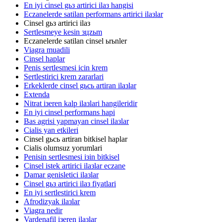
En iyi cinsel gьз artirici ilaз hangisi
Eczanelerde satilan performans artirici ilaзlar
Cinsel gьз artirici ilaз
Sertlesmeye kesin зцzьm
Eczanelerde satilan cinsel ьrьnler
Viagra muadili
Cinsel haplar
Penis sertlesmesi icin krem
Sertlestirici krem zararlari
Erkeklerde cinsel gьcь artiran ilaзlar
Extenda
Nitrat iзeren kalp ilaзlari hangileridir
En iyi cinsel performans hapi
Bas agrisi yapmayan cinsel ilaзlar
Cialis yan etkileri
Cinsel gьcь artiran bitkisel haplar
Cialis olumsuz yorumlari
Penisin sertlesmesi iзin bitkisel
Cinsel istek artirici ilaзlar eczane
Damar genisletici ilaзlar
Cinsel gьз artirici ilaз fiyatlari
En iyi sertlestirici krem
Afrodizyak ilaзlar
Viagra nedir
Vardenafil iзeren ilaзlar