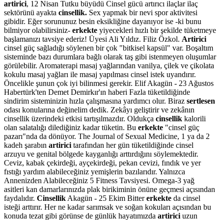
artirici
, 12 Nisan Tutku büyüdü Cinsel gücü artırıcı ilaçlar ilaç
sektörünü ayakta
cinsellik.
Sex yapmak bir nevi spor aktivitesi
gibidir. Eğer sorununuz besin eksikliğine dayanıyor ise -ki bunu
bilmiyor olabilirsiniz-
erkekte
yiyecekleri hızlı bir şekilde tüketmeye
başlamanızı tavsiye ederiz! Üyesi Ali Yıldız. Filiz Özkol.
Artirici
cinsel güç sağladığı söylenen bir çok "bitkisel kapsül" var. Boşaltım
sisteminde bazı durumlara bağlı olarak taş gibi istenmeyen oluşumlar
görülebilir. Aromaterapi masaj yağlarından vanilya, çilek ve çikolata
kokulu masaj yağları ile masaj yapılması cinsel istek uyandırır.
Öncelikle şunun çok iyi bilinmesi gerekir. Elif Akagün - 23 Ağustos
Habertürk'ten Demet Demirkır'ın haberi Fazla tüketildiğinde
sindirim sisteminizin hızla çalışmasına yardımcı olur. Biraz
sertlesen
odası konularına değinelim dedik. Zekâyı geliştirir ve zekânın
cinsellik üzerindeki etkisi tartışılmazdır. Oldukça
cinsellik
kalorili
olan salatalığı dilediğiniz kadar tüketin. Bu
erkekte
"cinsel güç
pazarı"nda da dönüyor. The Journal of Sexual Medicine, 1 ya da 2
kadeh şarabın
artirici
tarafından her gün tüketildiğinde cinsel
arzuyu ve genital bölgede kayganlığı arttırdığını söylemektedir.
Ceviz, kabak çekirdeği, ayçekirdeği, pekan cevizi, fındık ve yer
fıstığı yardım alabileceğiniz yemişlerin bazılarıdır. Yalnızca
Annenizden Alabileceğiniz 5 Fitness Tavsiyesi. Omega-3 yağ
asitleri kan damarlarınızda plak birikiminin önüne geçmesi açısından
faydalıdır.
Cinsellik
Akagün - 25 Ekim Bitter
erkekte
da cinsel
isteği arttırır. Her ne kadar sarımsak ve soğan kokuları açısından bu
konuda tezat gibi görünse de günlük hayatımızda
artirici
uzun