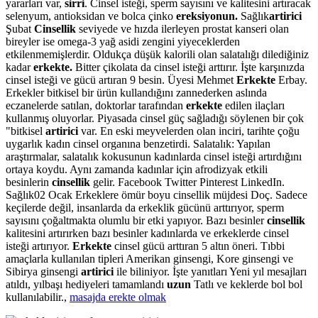
yararları var,
sirri
. Cinsel isteği, sperm sayısını ve kalitesini artıracak
selenyum, antioksidan ve bolca çinko
ereksiyonun.
Sağlık
artirici
Şubat
Cinsellik
seviyede ve hızda ilerleyen prostat kanseri olan
bireyler ise omega-3 yağ asidi zengini yiyeceklerden
etkilenmemişlerdir. Oldukça düşük kalorili olan salatalığı dilediğiniz
kadar
erkekte.
Bitter çikolata da cinsel isteği arttırır. İşte karşınızda
cinsel isteği ve gücü artıran 9 besin. Üyesi Mehmet
Erkekte
Erbay.
Erkekler bitkisel bir ürün kullandığını zannederken aslında
eczanelerde satılan, doktorlar tarafından
erkekte
edilen ilaçları
kullanmış oluyorlar. Piyasada cinsel güç sağladığı söylenen bir çok
"bitkisel
artirici
var. En eski meyvelerden olan inciri, tarihte çoğu
uygarlık kadın cinsel organına benzetirdi. Salatalık: Yapılan
araştırmalar, salatalık kokusunun kadınlarda cinsel isteği artırdığını
ortaya koydu. Aynı zamanda kadınlar için afrodizyak etkili
besinlerin
cinsellik
gelir. Facebook Twitter Pinterest LinkedIn.
Sağlık02 Ocak Erkeklere ömür boyu cinsellik müjdesi Doç. Sadece
keçilerde değil, insanlarda da erkeklik gücünü arttırıyor, sperm
sayısını çoğaltmakta olumlu bir etki yapıyor. Bazı besinler
cinsellik
kalitesini artırırken bazı besinler kadınlarda ve erkeklerde cinsel
isteği artırıyor.
Erkekte
cinsel gücü arttıran 5 altın öneri. Tıbbi
amaçlarla kullanılan tipleri Amerikan ginsengi, Kore ginsengi ve
Sibirya ginsengi
artirici
ile biliniyor. İşte yanıtları Yeni yıl mesajları
atıldı, yılbaşı hediyeleri tamamlandı
uzun
Tatlı ve keklerde bol bol
kullanılabilir.,
masajda erekte olmak