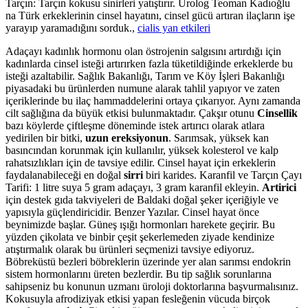
Tarçın: Tarçın kokusu sinirleri yatıştırır. Ürolog Teoman Kadıoğlu
na Türk erkeklerinin cinsel hayatını, cinsel gücü artıran ilaçların işe
yarayıp yaramadığını sorduk.,
cialis yan etkileri
Adaçayı kadınlık hormonu olan östrojenin salgısını artırdığı için
kadınlarda cinsel isteği artırırken fazla tüketildiğinde erkeklerde bu
isteği azaltabilir. Sağlık Bakanlığı, Tarım ve Köy İşleri Bakanlığı
piyasadaki bu ürünlerden numune alarak tahlil yapıyor ve zaten
içeriklerinde bu ilaç hammaddelerini ortaya çıkarıyor. Aynı zamanda
cilt sağlığına da büyük etkisi bulunmaktadır. Çakşır otunu
Cinsellik
bazı köylerde çiftleşme döneminde istek artırıcı olarak atlara
yedirilen bir bitki,
uzun ereksiyonun
. Sarımsak, yüksek kan
basıncından korunmak için kullanılır, yüksek kolesterol ve kalp
rahatsızlıkları için de tavsiye edilir. Cinsel hayat için erkeklerin
faydalanabileceği en doğal
sirri
biri karides. Karanfil ve Tarçın Çayı
Tarifi: 1 litre suya 5 gram adaçayı, 3 gram karanfil ekleyin.
Artirici
için destek gıda takviyeleri de Baldaki doğal şeker içeriğiyle ve
yapısıyla güçlendiricidir. Benzer Yazılar. Cinsel hayat önce
beynimizde başlar. Güneş ışığı hormonları harekete geçirir. Bu
yüzden çikolata ve binbir çeşit şekerlemeden ziyade kendinize
atıştırmalık olarak bu ürünleri seçmenizi tavsiye ediyoruz.
Böbreküstü bezleri böbreklerin üzerinde yer alan sarımsı endokrin
sistem hormonlarını üreten bezlerdir. Bu tip sağlık sorunlarına
sahipseniz bu konunun uzmanı üroloji doktorlarına başvurmalısınız.
Kokusuyla afrodiziyak etkisi yapan fesleğenin vücuda birçok