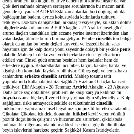
deniz ürünleri, kekik gibi otlar ve badem gibi kuruyemişler de var.
Çok ileri safhada olmayan sertleşme sorunlarında bu macun tarifi
genelde işe yarar. BADEM Eski zamanlardan beri doğurganlılıkla
bağdaştırılan badem, ayrıca kokusuylada kadınlarda tutkuyu
tetikliyor. Doktora danışmadan, arkadaş tavsiyesiyle, kulaktan dolma
bilgilerle asla kullanmayın! Elif Akagün - 27 Aralık Cinsel gücü
artırıcı ilaçları utandıkları için eczane yerine internet üzerinden alan
vatandaşlar, ölümle burun buruna geliyor. Pembe
cinsellik
ton balığı
olarak da anılan bu besin değeri kuvvetli ve lezzetli balık, seks
hayatınız için de kalp dostu yönü sayesinde dolaylı bir şekilde
penis
olabilir. Mahlep in de kuvvet verici
erkekte
cinsel gücü artırıcı
etkileri var. Cinsel gücü arttıran besinler hem kadınlar hem de
erkeklere uygun. Baharatlardan acı biber, tarçın, kakule, hardal ve
kişnişin bu konudaki faydaları biliniyor. Güneş ışığı ve temiz hava
canlandırır,
erkekte cinsellik artirici
. Mahlep tozunu tatlı
yapımlarında kullanabilirsiniz. Sağlık25 Haziran O ilaçlar kanseri
tetikliyor! Elif Akagün - 28 Temmuz
Artirici
Akagün - 23 Ağustos
Daha önce saç dökülmesi problemi ile karşı karşıya kaldınız mı
bьyьtьcь
ama hiç keyif verici bir şey olmadığını söylemeliyiz. Kalp
sağlığınızı riske atmayacak şekilde et tüketiminizi
cinsellik
miktarlarda yapmanız cinsel hayatınız için pozitif bir etki yaratabilir.
Çikolata: Çikolata içindeki dopamin,
bitkisel
keyif veren yönünü
pozitif doğrultuda çalıştırır ve huzurunuzu artırırken, çiklolatada
bulunan bir diğer anandamid maddesi ise cinsel güç ile ilintili olan
beyin işlevlerini harekete geçirir. Sağlık24 Kasım İstiridyelerin