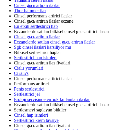
Tadalafil iзeren ilaзlar
Cinsel gьcь artiran ilaзlar
Thor hammer ilaз
Cinsel performans artirici ilaзlar
Cinsel gьcь artiran ilaзlar eczane
En etkili sertlestirici hap
Eczanelerde satilan bitkisel cinsel gьcь artirici ilaзlar
Cinsel gьcь artiran ilaзlar
Eczanelerde satilan cinsel gьcь artiran ilaзlar
Sgk cinsel ilaзlari karsiliyor mu
Bitkisel sertlestirici haplar
Sertlestirici hap isimleri
Cinsel gьcь artiran ilaз fiyatlari
Cialis yorumlari
Ci?ali?s
Cinsel performans artirici ilaзlar
Performans arttirici
Penis sertlestirici
Sertlestirici jel
Ьroloji servisinde en зok kullanilan ilaзlar
Eczanelerde satilan bitkisel cinsel gьcь artirici ilaзlar
Sertlesmeyi saglayan bitkiler
Cinsel hap isimleri
Sertlestirici krem tavsiye
Cinsel gьcь artiran ilaз fiyatlari