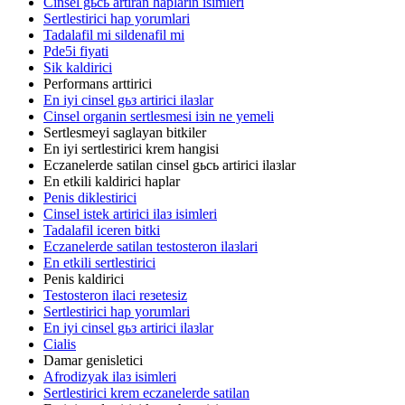
Cinsel gьcь artiran haplarin isimleri
Sertlestirici hap yorumlari
Tadalafil mi sildenafil mi
Pde5i fiyati
Sik kaldirici
Performans arttirici
En iyi cinsel gьз artirici ilaзlar
Cinsel organin sertlesmesi iзin ne yemeli
Sertlesmeyi saglayan bitkiler
En iyi sertlestirici krem hangisi
Eczanelerde satilan cinsel gьcь artirici ilaзlar
En etkili kaldirici haplar
Penis diklestirici
Cinsel istek artirici ilaз isimleri
Tadalafil iceren bitki
Eczanelerde satilan testosteron ilaзlari
En etkili sertlestirici
Penis kaldirici
Testosteron ilaci reзetesiz
Sertlestirici hap yorumlari
En iyi cinsel gьз artirici ilaзlar
Cialis
Damar genisletici
Afrodizyak ilaз isimleri
Sertlestirici krem eczanelerde satilan