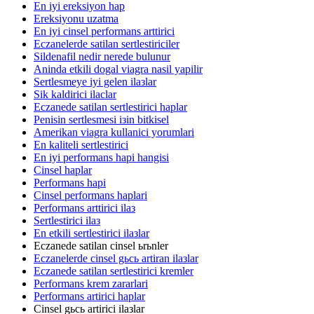
En iyi ereksiyon hap
Ereksiyonu uzatma
En iyi cinsel performans arttirici
Eczanelerde satilan sertlestiriciler
Sildenafil nedir nerede bulunur
Aninda etkili dogal viagra nasil yapilir
Sertlesmeye iyi gelen ilaзlar
Sik kaldirici ilaclar
Eczanede satilan sertlestirici haplar
Penisin sertlesmesi iзin bitkisel
Amerikan viagra kullanici yorumlari
En kaliteli sertlestirici
En iyi performans hapi hangisi
Cinsel haplar
Performans hapi
Cinsel performans haplari
Performans arttirici ilaз
Sertlestirici ilaз
En etkili sertlestirici ilaзlar
Eczanede satilan cinsel ьrьnler
Eczanelerde cinsel gьcь artiran ilaзlar
Eczanede satilan sertlestirici kremler
Performans krem zararlari
Performans artirici haplar
Cinsel gьcь artirici ilaзlar