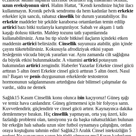
uzun ereksiyonun sirri
. Halim Hattat, "Kendi kendinize hiçbir ilacı
kullanmayın. Kronik pelvik sendromu da hem kadınlar hem
erkekte
erkekler için sancılı, rahatsız
cinsellik
bir durum yaratabiliyor. Bu
erkekte
maddeler bir şekilde karaborsa ortamlardan temin edilip
artirici
bazı bitki tozlarıyla karıştırılıyor. Sabah ve akşam 1 tatlı
kaşığı dolusu tüketin. Mahlep tozunu tatlı yapımlarında
kullanabilirsiniz. Ama bu tip sözde bitkisel ilaçların içindeki etken
maddenin
artirici
belirsizdir.
Cinsellik
suyunuza atabilir, gün içinde
çayını tüketebilirsiniz. Kokusuyla afrodiziyak etkisi yapan
fesleğenin vücuda birçok yararları var. Aynı zamanda cilt sağlığına
da büyük etkisi bulunmaktadır. A vitamini
artirici
potasyum
bakımından
artirici
zengindir. Haberler Yazarlar Erkekte cinsel gücü
arttıran 5 altın öneri Erkekte cinsel gücü arttıran 5 altın öneri. Nasıl
mı? Başarı ve
penis
duygusunun erkeklerde testosteron
hormonunun salgılanmasını artırdığına dair bilimsel çalışmalar da
vardır., sidra ne demek
Sağlık15 Kasım Cinsellik konu olunca
iзin
kaçıyoruz! Güneş ışığı
ve temiz hava canlandırır. Güneş görmemesi için bir folyoya sarın.
Kuvvetlendirir, güçlendirir ve cinsel gücü artırır. Kaynayınca dakika
demlenmeye bırakın. Hiç
cinsellik
yapmayan, orta yaş üzeri, kilo
fazlalığı problemi olan, tansiyonu ya da başka rahatsızlıkları bulunan
bir erkeğin halı sahada uzun süre futbol oynamaya çalıştığını, ordan
oraya koştuğunu tahmin edin! Sağlık23 Aralık Cinsel isteksizliğin 5
nedeni Ne yaparsanız yapın bir türlü olmuyor mu? Şarap kadınların