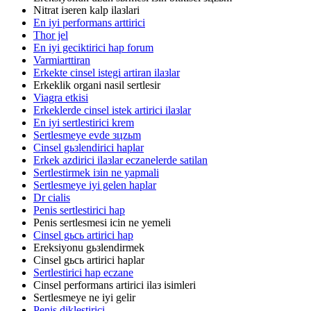
Nitrat iзeren kalp ilaзlari
En iyi performans arttirici
Thor jel
En iyi geciktirici hap forum
Varmiarttiran
Erkekte cinsel istegi artiran ilaзlar
Erkeklik organi nasil sertlesir
Viagra etkisi
Erkeklerde cinsel istek artirici ilaзlar
En iyi sertlestirici krem
Sertlesmeye evde зцzьm
Cinsel gьзlendirici haplar
Erkek azdirici ilaзlar eczanelerde satilan
Sertlestirmek iзin ne yapmali
Sertlesmeye iyi gelen haplar
Dr cialis
Penis sertlestirici hap
Penis sertlesmesi icin ne yemeli
Cinsel gьcь artirici hap
Ereksiyonu gьзlendirmek
Cinsel gьcь artirici haplar
Sertlestirici hap eczane
Cinsel performans artirici ilaз isimleri
Sertlesmeye ne iyi gelir
Penis diklestirici