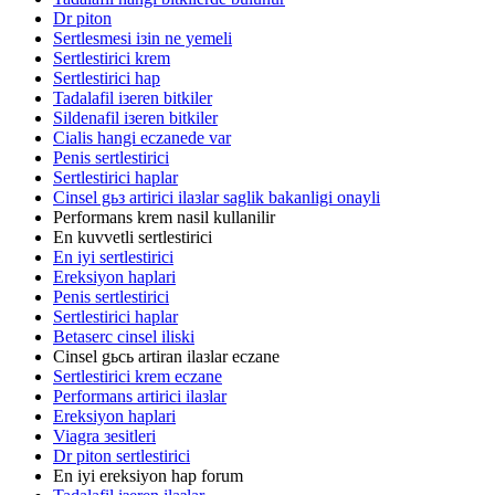
Dr piton
Sertlesmesi iзin ne yemeli
Sertlestirici krem
Sertlestirici hap
Tadalafil iзeren bitkiler
Sildenafil iзeren bitkiler
Cialis hangi eczanede var
Penis sertlestirici
Sertlestirici haplar
Cinsel gьз artirici ilaзlar saglik bakanligi onayli
Performans krem nasil kullanilir
En kuvvetli sertlestirici
En iyi sertlestirici
Ereksiyon haplari
Penis sertlestirici
Sertlestirici haplar
Betaserc cinsel iliski
Cinsel gьcь artiran ilaзlar eczane
Sertlestirici krem eczane
Performans artirici ilaзlar
Ereksiyon haplari
Viagra зesitleri
Dr piton sertlestirici
En iyi ereksiyon hap forum