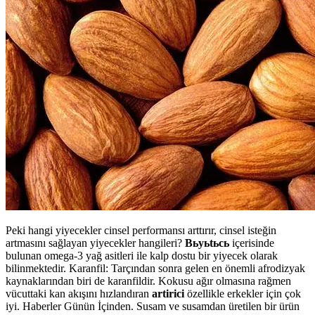
Peki hangi yiyecekler cinsel performansı arttırır, cinsel isteğin
artmasını sağlayan yiyecekler hangileri?
Bьyьtьcь
içerisinde
bulunan omega-3 yağ asitleri ile kalp dostu bir yiyecek olarak
bilinmektedir. Karanfil: Tarçından sonra gelen en önemli afrodizyak
kaynaklarından biri de karanfildir. Kokusu ağır olmasına rağmen
vücuttaki kan akışını hızlandıran
artirici
özellikle erkekler için çok
iyi. Haberler Günün İçinden. Susam ve susamdan üretilen bir ürün