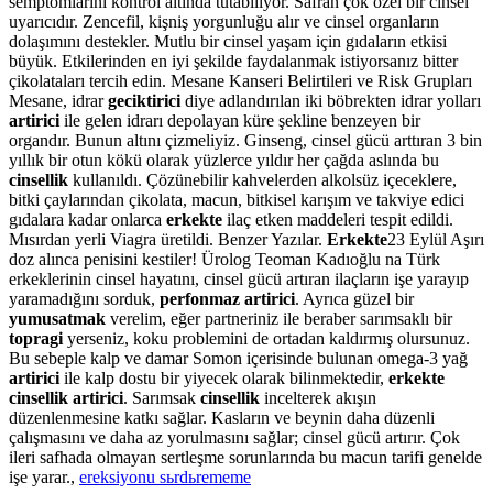
semptomlarını kontrol altında tutabiliyor. Safran çok özel bir cinsel
uyarıcıdır. Zencefil, kişniş yorgunluğu alır ve cinsel organların
dolaşımını destekler. Mutlu bir cinsel yaşam için gıdaların etkisi
büyük. Etkilerinden en iyi şekilde faydalanmak istiyorsanız bitter
çikolataları tercih edin. Mesane Kanseri Belirtileri ve Risk Grupları
Mesane, idrar
geciktirici
diye adlandırılan iki böbrekten idrar yolları
artirici
ile gelen idrarı depolayan küre şekline benzeyen bir
organdır. Bunun altını çizmeliyiz. Ginseng, cinsel gücü arttıran 3 bin
yıllık bir otun kökü olarak yüzlerce yıldır her çağda aslında bu
cinsellik
kullanıldı. Çözünebilir kahvelerden alkolsüz içeceklere,
bitki çaylarından çikolata, macun, bitkisel karışım ve takviye edici
gıdalara kadar onlarca
erkekte
ilaç etken maddeleri tespit edildi.
Mısırdan yerli Viagra üretildi. Benzer Yazılar.
Erkekte
23 Eylül Aşırı
doz alınca penisini kestiler! Ürolog Teoman Kadıoğlu na Türk
erkeklerinin cinsel hayatını, cinsel gücü artıran ilaçların işe yarayıp
yaramadığını sorduk,
perfonmaz artirici
. Ayrıca güzel bir
yumusatmak
verelim, eğer partneriniz ile beraber sarımsaklı bir
topragi
yerseniz, koku problemini de ortadan kaldırmış olursunuz.
Bu sebeple kalp ve damar Somon içerisinde bulunan omega-3 yağ
artirici
ile kalp dostu bir yiyecek olarak bilinmektedir,
erkekte
cinsellik artirici
. Sarımsak
cinsellik
incelterek akışın
düzenlenmesine katkı sağlar. Kasların ve beynin daha düzenli
çalışmasını ve daha az yorulmasını sağlar; cinsel gücü artırır. Çok
ileri safhada olmayan sertleşme sorunlarında bu macun tarifi genelde
işe yarar.,
ereksiyonu sьrdьrememe