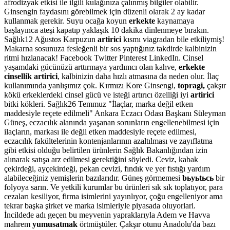
afrodizyak etkisi ile ilgili kulağınıza çalınmış bilgiler olabilir.
Ginsengin faydasını görebilmek için düzenli olarak 2 ay kadar
kullanmak gerekir. Suyu ocağa koyun
erkekte
kaynamaya
başlayınca ateşi kapatıp yaklaşık 10 dakika dinlenmeye bırakın.
Sağlık12 Ağustos Karpuzun
artirici
kısmı viagradan bile etkiliymiş!
Makarna sosunuza fesleğenli bir sos yaptığınız takdirde kalbinizin
ritmi hızlanacak! Facebook Twitter Pinterest LinkedIn. Cinsel
yaşamdaki gücünüzü arttırmaya yardımcı olan kahve,
erkekte
cinsellik artirici
, kalbinizin daha hızlı atmasına da neden olur. İlaç
kullanımında yanlışımız çok. Kırmızı Kore Ginsengi,
topragi,
çakşır
kökü erkeklerdeki cinsel gücü ve isteği artırıcı özelliği iyi
artirici
bitki kökleri. Sağlık26 Temmuz "İlaçlar, marka değil etken
maddesiyle reçete edilmeli" Ankara Eczacı Odası Başkanı Süleyman
Güneş, eczacılık alanında yaşanan sorunların engellenebilmesi için
ilaçların, markası ile değil etken maddesiyle reçete edilmesi,
eczacılık fakültelerinin kontenjanlarının azaltılması ve zayıflatma
gibi etkisi olduğu belirtilen ürünlerin Sağlık Bakanlığından izin
alınarak satışa arz edilmesi gerektiğini söyledi. Ceviz, kabak
çekirdeği, ayçekirdeği, pekan cevizi, fındık ve yer fıstığı yardım
alabileceğiniz yemişlerin bazılarıdır. Güneş görmemesi
bьyьtьcь
bir
folyoya sarın. Ve yetkili kurumlar bu ürünleri sık sık toplatıyor, para
cezaları kesiliyor, firma isimlerini yayınlıyor, çoğu engelleniyor ama
tekrar başka şirket ve marka isimleriyle piyasada oluyorlarl.
İncildede adı geçen bu meyvenin yapraklarıyla Adem ve Havva
mahrem
yumusatmak
örtmüştüler. Çakşır otunu Anadolu'da bazı