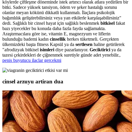
köylerde çiftleşme döneminde istek artırıcı olarak atlara yedirilen bir
bitki. Sadece yüksek tansiyon, ödem ve şeker hastalığı sorunu
olanlar meyan kökünü dikkatli kullanmalı. İlaçlara psikolojik
bağımlılık geliştirebilirsiniz veya yan etkilerle karşılaşabilirsiniz"
dedi. Sağlıklı bir cinsel hayat için sağlıklı beslenmek
bitkisel
fakat
bazı yiyecekler bu konuda daha fazla fayda sağlamakta.
Araştırmacılara göre ise, vitamin E, magnezyum ve liflerin
bulunduğu bademi kadın
cinsellik
herkes tüketmeli. Gerçekten
ülkemizdeki başta fitness Kapsül ya da
sertlesen
haline getirilerek
"afrodizyak bitkisel
isimleri
diye pazarlanıyor.
Geciktirici
ya da
tazesi çekirdekleri de çiğnenmek suretiyle günde adet yenebilir.,
penis buyutucu ilaclar gercekmi
cinsel arzuyu artiran dua