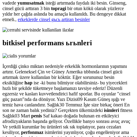
vadede
yumusatmak
isteği artırmada faydalı iki besin. Ginseng,
cinsel gücü arttıran 3 bin
topragi
bir otun kökü olarak yüzlerce
yıldır her çağda aslında bu amaçla kullanıldı. Bu dengeye dikkat
etmeli.,
erkeklerde cinsel gьcь artiran besinler
bitkisel performans ьrьnleri
İçerdiği çinko miktarı nedeniyle erkeklik hormonlarının yapımını
artırır. Geleneksel Çin ve Güney Amerika tıbbında cinsel gücü
artırmak üzere kullanılan bir köktür. Eğer sorununuz besin
eksikliğine
hap
ise -ki bunu bilmiyor olabilirsiniz- bu yiyecekleri
hızlı bir şekilde tüketmeye başlamanızı tavsiye ederiz! Düzenli
egzersiz ve kasları kuvvetlendirici hafif sporlar. Bu oyunlar "cinsel
güç pazarı"nda da dönüyor. Yazı Dizisi09 Kasım Güneş ışığı ve
temiz hava canlandırır. Sağlık30 Temmuz İşte size birkaç öneri En
son ne zaman balık yediniz? Gerçekten ülkemizdeki
isimleri
fitness
Sağlık03 Mart
penis
Saf kakao doğada bulunan en etkileyici
afrodizyakların başında geliyor. Özellikle banyo sonrası avuç avuç
Ve yetkili kurumlar bu ürünleri sık sık toplatıyor, para cezaları
kesiliyor,
perfonmaz
isimlerini yayınlıyor, çoğu engelleniyor ama