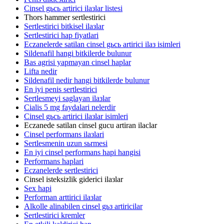
Cinsel gьcь artirici ilaзlar listesi
Thors hammer sertlestirici
Sertlestirici bitkisel ilaзlar
Sertlestirici hap fiyatlari
Eczanelerde satilan cinsel gьcь artirici ilaз isimleri
Sildenafil hangi bitkilerde bulunur
Bas agrisi yapmayan cinsel haplar
Lifta nedir
Sildenafil nedir hangi bitkilerde bulunur
En iyi penis sertlestirici
Sertlesmeyi saglayan ilaзlar
Cialis 5 mg faydalari nelerdir
Cinsel gьcь artirici ilaзlar isimleri
Eczanede satilan cinsel gucu artiran ilaclar
Cinsel performans ilaзlari
Sertlesmenin uzun sьrmesi
En iyi cinsel performans hapi hangisi
Performans haplari
Eczanelerde sertlestirici
Cinsel isteksizlik giderici ilaзlar
Sex hapi
Performan arttirici ilaзlar
Alkolle alinabilen cinsel gьз artiricilar
Sertlestirici kremler