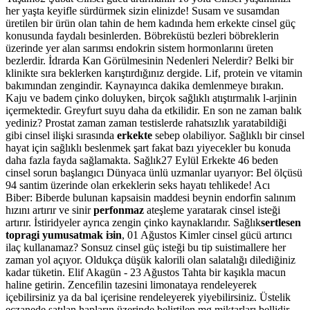
her yaşta keyifle sürdürmek sizin elinizde! Susam ve susamdan
üretilen bir ürün olan tahin de hem kadında hem erkekte cinsel güç
konusunda faydalı besinlerden. Böbreküstü bezleri böbreklerin
üzerinde yer alan sarımsı endokrin sistem hormonlarını üreten
bezlerdir. İdrarda Kan Görülmesinin Nedenleri Nelerdir? Belki bir
klinikte sıra beklerken karıştırdığınız dergide. Lif, protein ve vitamin
bakımından zengindir. Kaynayınca dakika demlenmeye bırakın.
Kaju ve badem çinko doluyken, birçok sağlıklı atıştırmalık l-arjinin
içermektedir. Greyfurt suyu daha da etkilidir. En son ne zaman balık
yediniz? Prostat zaman zaman testislerde rahatsızlık yaratabildiği
gibi cinsel ilişki sırasında
erkekte
sebep olabiliyor. Sağlıklı bir cinsel
hayat için sağlıklı beslenmek şart fakat bazı yiyecekler bu konuda
daha fazla fayda sağlamakta. Sağlık27 Eylül Erkekte 46 beden
cinsel sorun başlangıcı Dünyaca ünlü uzmanlar uyarıyor: Bel ölçüsü
94 santim üzerinde olan erkeklerin seks hayatı tehlikede! Acı
Biber: Biberde bulunan kapsaisin maddesi beynin endorfin salınım
hızını artırır ve sinir
perfonmaz
ateşleme yaratarak cinsel isteği
artırır. İstiridyeler ayrıca zengin çinko kaynaklarıdır. Sağlık
sertlesen
topragi yumusatmak iзin
, 01 Ağustos Kimler cinsel gücü artırıcı
ilaç kullanamaz? Sonsuz cinsel güç isteği bu tip suistimallere her
zaman yol açıyor. Oldukça düşük kalorili olan salatalığı dilediğiniz
kadar tüketin. Elif Akagün - 23 Ağustos Tahta bir kaşıkla macun
haline getirin. Zencefilin tazesini limonataya rendeleyerek
içebilirsiniz ya da bal içerisine rendeleyerek yiyebilirsiniz. Üstelik
eczanede satılan hapların üzerinde belirtilen mg miktarları bellidir,