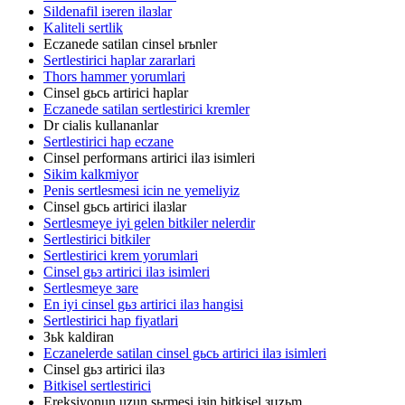
Sildenafil iзeren ilaзlar
Kaliteli sertlik
Eczanede satilan cinsel ьrьnler
Sertlestirici haplar zararlari
Thors hammer yorumlari
Cinsel gьcь artirici haplar
Eczanede satilan sertlestirici kremler
Dr cialis kullananlar
Sertlestirici hap eczane
Cinsel performans artirici ilaз isimleri
Sikim kalkmiyor
Penis sertlesmesi icin ne yemeliyiz
Cinsel gьcь artirici ilaзlar
Sertlesmeye iyi gelen bitkiler nelerdir
Sertlestirici bitkiler
Sertlestirici krem yorumlari
Cinsel gьз artirici ilaз isimleri
Sertlesmeye зare
En iyi cinsel gьз artirici ilaз hangisi
Sertlestirici hap fiyatlari
Зьk kaldiran
Eczanelerde satilan cinsel gьcь artirici ilaз isimleri
Cinsel gьз artirici ilaз
Bitkisel sertlestirici
Ereksiyonun uzun sьrmesi iзin bitkisel зцzьm