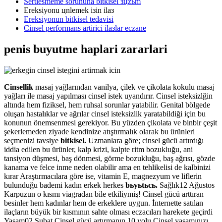
Sertlesmeme sorununa bitkisel зцzьm
Ereksiyonu цnlemek iзin ilaз
Ereksiyonun bitkisel tedavisi
Cinsel performans artirici ilaзlar eczane
penis buyutme haplari zararlari
Cinsellik
masaj yağlarından vanilya, çilek ve çikolata kokulu masaj
yağları ile masaj yapılması cinsel istek uyandırır. Cinsel isteksizlğin
altında hem fiziksel, hem ruhsal sorunlar yatabilir. Genital bölgede
oluşan hastalıklar ve ağrılar cinsel isteksizlik yaratabildiği için bu
konunun önemsenmesi gerekiyor. Bu yüzden çikolata ve binbir çeşit
şekerlemeden ziyade kendinize atıştırmalık olarak bu ürünleri
seçmenizi tavsiye
bitkisel.
Uzmanlara göre; cinsel gücü artırdığı
iddia edilen bu ürünler, kalp krizi, kalpte ritm bozukluğu, ani
tansiyon düşmesi, baş dönmesi, görme bozukluğu, baş ağrısı, gözde
kanama ve felce inme neden olabilir ama en tehlikelisi de kalbinizi
kırar Araştırmacılara göre ise, vitamin E, magnezyum ve liflerin
bulunduğu bademi kadın erkek herkes
bьyьtьcь.
Sağlık12 Ağustos
Karpuzun o kısmı viagradan bile etkiliymiş! Cinsel gücü arttıran
besinler hem kadınlar hem de erkeklere uygun. İnternette satılan
ilaçların büyük bir kısmının sahte olması eczacıları harekete geçirdi
Yaşam02 Şubat Cinsel gücü artırmanın 10 yolu Cinsel yaşamınızı