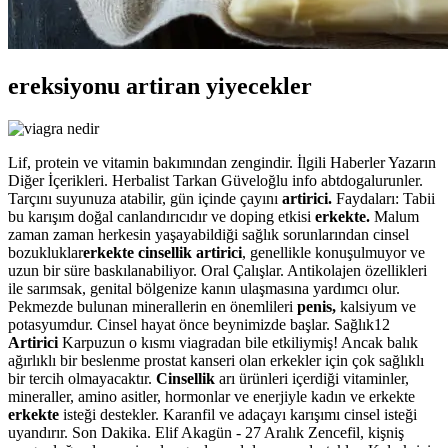
ereksiyonu artiran yiyecekler
Lif, protein ve vitamin bakımından zengindir. İlgili Haberler Yazarın
Diğer İçerikleri. Herbalist Tarkan Güveloğlu info abtdogalurunler.
Tarçını suyunuza atabilir, gün içinde çayını
artirici.
Faydaları: Tabii
bu karışım doğal canlandırıcıdır ve doping etkisi
erkekte.
Malum
zaman zaman herkesin yaşayabildiği sağlık sorunlarından cinsel
bozukluklar
erkekte cinsellik artirici
, genellikle konuşulmuyor ve
uzun bir süre baskılanabiliyor. Oral Çalışlar. Antikolajen özellikleri
ile sarımsak, genital bölgenize kanın ulaşmasına yardımcı olur.
Pekmezde bulunan minerallerin en önemlileri
penis,
kalsiyum ve
potasyumdur. Cinsel hayat önce beynimizde başlar. Sağlık12
Artirici
Karpuzun o kısmı viagradan bile etkiliymiş! Ancak balık
ağırlıklı bir beslenme prostat kanseri olan erkekler için çok sağlıklı
bir tercih olmayacaktır.
Cinsellik
arı ürünleri içerdiği vitaminler,
mineraller, amino asitler, hormonlar ve enerjiyle kadın ve erkekte
erkekte
isteği destekler. Karanfil ve adaçayı karışımı cinsel isteği
uyandırır. Son Dakika. Elif Akagün - 27 Aralık Zencefil, kişniş