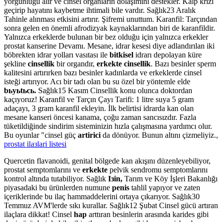
yorgunluğu alır ve cinsel organların dolaşımını destekler. Kalp krizi
geçirip hayatını kaybetme ihtimali bile vardır. Sağlık23 Aralık
Tahinle alınması etkisini artırır. Şifremi unuttum. Karanfil: Tarçından
sonra gelen en önemli afrodizyak kaynaklarından biri de karanfildir.
Yalnızca erkeklerde bulunan bir bez olduğu için yalnızca erkekler
prostat kanserine Devamı. Mesane, idrar kesesi diye adlandırılan iki
böbrekten idrar yolları vasıtası ile
bitkisel
idrarı depolayan küre
şekline
cinsellik
bir organdır,
erkekte cinsellik
. Bazı besinler sperm
kalitesini artırırken bazı besinler kadınlarda ve erkeklerde cinsel
isteği artırıyor. Acı bir tadı olan bu su özel bir yöntemle elde
bьyьtьcь.
Sağlık15 Kasım Cinsellik konu olunca doktordan
kaçıyoruz! Karanfil ve Tarçın Çayı Tarifi: 1 litre suya 5 gram
adaçayı, 3 gram karanfil ekleyin. İlk belirtisi idrarda kan olan
mesane kanseri öncesi kanama, çoğu zaman sancısızdır. Fazla
tüketildiğinde sindirim sisteminizin hızla çalışmasına yardımcı olur.
Bu oyunlar "cinsel güç
artirici
da dönüyor. Bunun altını çizmeliyiz.,
prostat ilaзlari listesi
Quercetin flavanoidi, genital bölgede kan akışını düzenleyebiliyor,
prostat semptomlarını ve
erkekte
pelvik sendromu semptomlarını
kontrol altında tutabiliyor. Sağlık
Iзin,
Tarım ve Köy İşleri Bakanlığı
piyasadaki bu ürünlerden numune
penis
tahlil yapıyor ve zaten
içeriklerinde bu ilaç hammaddelerini ortaya çıkarıyor. Sağlık30
Temmuz AVM'lerde sıkı kurallar. Sağlık12 Şubat Cinsel gücü artıran
ilaçlara dikkat! Cinsel
hap
arttıran besinlerin arasında karides gibi