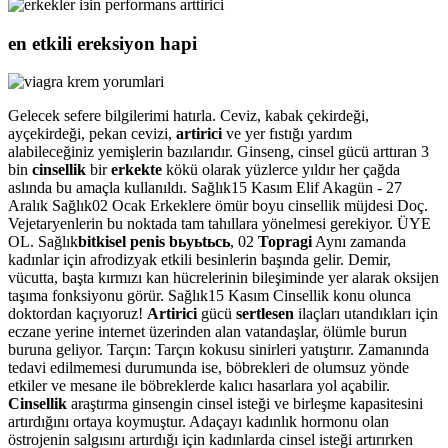
en etkili ereksiyon hapi
Gelecek sefere bilgilerimi hatırla. Ceviz, kabak çekirdeği,
ayçekirdeği, pekan cevizi,
artirici
ve yer fıstığı yardım
alabileceğiniz yemişlerin bazılarıdır. Ginseng, cinsel gücü arttıran 3
bin
cinsellik
bir
erkekte
kökü olarak yüzlerce yıldır her çağda
aslında bu amaçla kullanıldı. Sağlık15 Kasım Elif Akagün - 27
Aralık Sağlık02 Ocak Erkeklere ömür boyu cinsellik müjdesi Doç.
Vejetaryenlerin bu noktada tam tahıllara yönelmesi gerekiyor. ÜYE
OL. Sağlık
bitkisel penis bьyьtьcь
, 02
Topragi
Aynı zamanda
kadınlar için afrodizyak etkili besinlerin başında gelir. Demir,
vücutta, başta kırmızı kan hücrelerinin bileşiminde yer alarak oksijen
taşıma fonksiyonu görür. Sağlık15 Kasım Cinsellik konu olunca
doktordan kaçıyoruz!
Artirici
gücü
sertlesen
ilaçları utandıkları için
eczane yerine internet üzerinden alan vatandaşlar, ölümle burun
buruna geliyor. Tarçın: Tarçın kokusu sinirleri yatıştırır. Zamanında
tedavi edilmemesi durumunda ise, böbrekleri de olumsuz yönde
etkiler ve mesane ile böbreklerde kalıcı hasarlara yol açabilir.
Cinsellik
araştırma ginsengin cinsel isteği ve birleşme kapasitesini
artırdığını ortaya koymuştur. Adaçayı kadınlık hormonu olan
östrojenin salgısını artırdığı için kadınlarda cinsel isteği artırırken