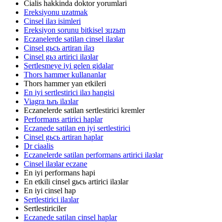
Cialis hakkinda doktor yorumlari
Ereksiyonu uzatmak
Cinsel ilaз isimleri
Ereksiyon sorunu bitkisel зцzьm
Eczanelerde satilan cinsel ilaзlar
Cinsel gьcь artiran ilaз
Cinsel gьз artirici ilaзlar
Sertlesmeye iyi gelen gidalar
Thors hammer kullananlar
Thors hammer yan etkileri
En iyi sertlestirici ilaз hangisi
Viagra tьrь ilaзlar
Eczanelerde satilan sertlestirici kremler
Performans artirici haplar
Eczanede satilan en iyi sertlestirici
Cinsel gьcь artiran haplar
Dr ciaalis
Eczanelerde satilan performans artirici ilaзlar
Cinsel ilaзlar eczane
En iyi performans hapi
En etkili cinsel gьcь artirici ilaзlar
En iyi cinsel hap
Sertlestirici ilaзlar
Sertlestiriciler
Eczanede satilan cinsel haplar