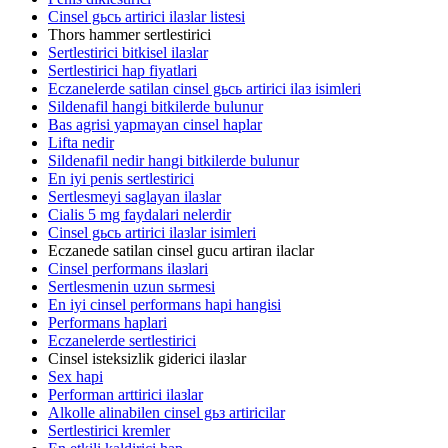
Cinsel gьcь artirici ilaзlar listesi
Thors hammer sertlestirici
Sertlestirici bitkisel ilaзlar
Sertlestirici hap fiyatlari
Eczanelerde satilan cinsel gьcь artirici ilaз isimleri
Sildenafil hangi bitkilerde bulunur
Bas agrisi yapmayan cinsel haplar
Lifta nedir
Sildenafil nedir hangi bitkilerde bulunur
En iyi penis sertlestirici
Sertlesmeyi saglayan ilaзlar
Cialis 5 mg faydalari nelerdir
Cinsel gьcь artirici ilaзlar isimleri
Eczanede satilan cinsel gucu artiran ilaclar
Cinsel performans ilaзlari
Sertlesmenin uzun sьrmesi
En iyi cinsel performans hapi hangisi
Performans haplari
Eczanelerde sertlestirici
Cinsel isteksizlik giderici ilaзlar
Sex hapi
Performan arttirici ilaзlar
Alkolle alinabilen cinsel gьз artiricilar
Sertlestirici kremler