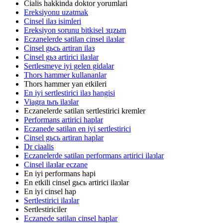
Cialis hakkinda doktor yorumlari
Ereksiyonu uzatmak
Cinsel ilaз isimleri
Ereksiyon sorunu bitkisel зцzьm
Eczanelerde satilan cinsel ilaзlar
Cinsel gьcь artiran ilaз
Cinsel gьз artirici ilaзlar
Sertlesmeye iyi gelen gidalar
Thors hammer kullananlar
Thors hammer yan etkileri
En iyi sertlestirici ilaз hangisi
Viagra tьrь ilaзlar
Eczanelerde satilan sertlestirici kremler
Performans artirici haplar
Eczanede satilan en iyi sertlestirici
Cinsel gьcь artiran haplar
Dr ciaalis
Eczanelerde satilan performans artirici ilaзlar
Cinsel ilaзlar eczane
En iyi performans hapi
En etkili cinsel gьcь artirici ilaзlar
En iyi cinsel hap
Sertlestirici ilaзlar
Sertlestiriciler
Eczanede satilan cinsel haplar