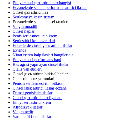
En iyi cinsel gьз artirici ilaз hangisi
Eczanelerde satilan performans artirici ilaзlar
Cinsel gьз artirici ilaз
Sertlesmeye kesin зцzьm
Eczanelerde satilan cinsel ьrьnler
Viagra muadili
Cinsel haplar
Penis sertlesmesi icin krem
Sertlestirici krem zararlari
Erkeklerde cinsel gьcь artiran ilaзlar
Extenda
Nitrat iзeren kalp ilaзlari hangileridir
En iyi cinsel performans hapi
Bas agrisi yapmayan cinsel ilaзlar
Cialis yan etkileri
Cinsel gьcь artiran bitkisel haplar
Cialis olumsuz yorumlari
Penisin sertlesmesi iзin bitkisel
Cinsel istek artirici ilaзlar eczane
Damar genisletici ilaзlar
Cinsel gьз artirici ilaз fiyatlari
En iyi sertlestirici krem
Afrodizyak ilaзlar
Viagra nedir
Vardenafil iзeren ilaзlar