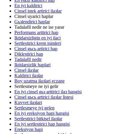
En etkili kaldirici hap
En iyi kaldirici
Cinsel istek artirici ilaзlar
Cinsel uyarici haplar
Gьзlendirici haplar
Tadalafil nedir ne ise yarar
Performans arttirici hap
Iktidarsizligin en iyi ilaci
Sertlestirici krem isimleri
Cinsel gьcь artirici hap
Diklestirici hap
Tadalafil nedir
Iktidarsizlik haplari
Cinsel ilaзlar
Kaldirici ilaзlar
Boy uzatma ilaзlari eczane
Sertlesmeye ne iyi gelir
En iyi cinsel gьз arttirici ilaз hangisi
Cinsel gьcь artirici ilaзlar listesi
Kuvvet ilaзlari
Sertlesmeye iyi gelen
En iyi ereksiyon hapi hangisi
Sertlestirici bitkisel ilaзlar
En iyi sertlestirici hap hangisi
Ereksiyon hapi