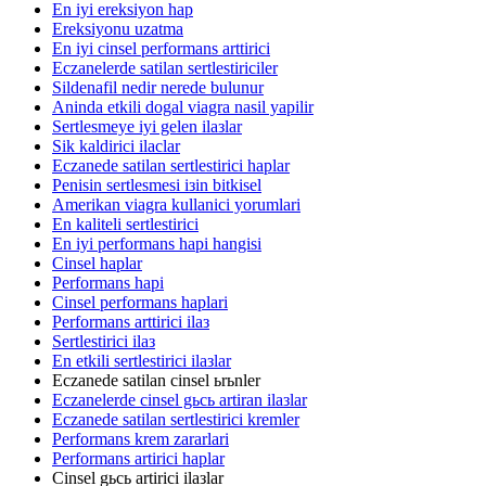
En iyi ereksiyon hap
Ereksiyonu uzatma
En iyi cinsel performans arttirici
Eczanelerde satilan sertlestiriciler
Sildenafil nedir nerede bulunur
Aninda etkili dogal viagra nasil yapilir
Sertlesmeye iyi gelen ilaзlar
Sik kaldirici ilaclar
Eczanede satilan sertlestirici haplar
Penisin sertlesmesi iзin bitkisel
Amerikan viagra kullanici yorumlari
En kaliteli sertlestirici
En iyi performans hapi hangisi
Cinsel haplar
Performans hapi
Cinsel performans haplari
Performans arttirici ilaз
Sertlestirici ilaз
En etkili sertlestirici ilaзlar
Eczanede satilan cinsel ьrьnler
Eczanelerde cinsel gьcь artiran ilaзlar
Eczanede satilan sertlestirici kremler
Performans krem zararlari
Performans artirici haplar
Cinsel gьcь artirici ilaзlar