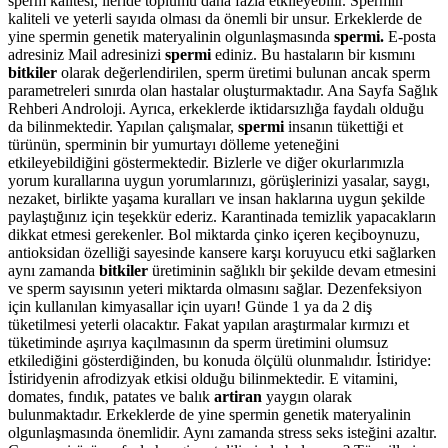
sperm kalitesi, ileride toplumu daha fazla etkileyebilir. Spermin
kaliteli ve yeterli sayıda olması da önemli bir unsur. Erkeklerde de
yine spermin genetik materyalinin olgunlaşmasında
spermi.
E-posta
adresiniz Mail adresinizi
spermi
ediniz. Bu hastaların bir kısmını
bitkiler
olarak değerlendirilen, sperm üretimi bulunan ancak sperm
parametreleri sınırda olan hastalar oluşturmaktadır. Ana Sayfa Sağlık
Rehberi Androloji. Ayrıca, erkeklerde iktidarsızlığa faydalı olduğu
da bilinmektedir. Yapılan çalışmalar,
spermi
insanın tükettiği et
türünün, sperminin bir yumurtayı dölleme yeteneğini
etkileyebildiğini göstermektedir. Bizlerle ve diğer okurlarımızla
yorum kurallarına uygun yorumlarınızı, görüşlerinizi yasalar, saygı,
nezaket, birlikte yaşama kuralları ve insan haklarına uygun şekilde
paylaştığınız için teşekkür ederiz. Karantinada temizlik yapacakların
dikkat etmesi gerekenler. Bol miktarda çinko içeren keçiboynuzu,
antioksidan özelliği sayesinde kansere karşı koruyucu etki sağlarken
aynı zamanda
bitkiler
üretiminin sağlıklı bir şekilde devam etmesini
ve sperm sayısının yeteri miktarda olmasını sağlar. Dezenfeksiyon
için kullanılan kimyasallar için uyarı! Günde 1 ya da 2 diş
tüketilmesi yeterli olacaktır. Fakat yapılan araştırmalar kırmızı et
tüketiminde aşırıya kaçılmasının da sperm üretimini olumsuz
etkilediğini gösterdiğinden, bu konuda ölçülü olunmalıdır. İstiridye:
İstiridyenin afrodizyak etkisi olduğu bilinmektedir. E vitamini,
domates, fındık, patates ve balık
artiran
yaygın olarak
bulunmaktadır. Erkeklerde de yine spermin genetik materyalinin
olgunlaşmasında önemlidir. Aynı zamanda stress seks isteğini azaltır.