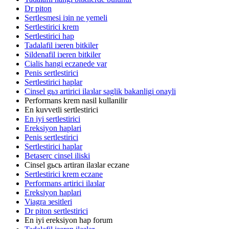
Dr piton
Sertlesmesi iзin ne yemeli
Sertlestirici krem
Sertlestirici hap
Tadalafil iзeren bitkiler
Sildenafil iзeren bitkiler
Cialis hangi eczanede var
Penis sertlestirici
Sertlestirici haplar
Cinsel gьз artirici ilaзlar saglik bakanligi onayli
Performans krem nasil kullanilir
En kuvvetli sertlestirici
En iyi sertlestirici
Ereksiyon haplari
Penis sertlestirici
Sertlestirici haplar
Betaserc cinsel iliski
Cinsel gьcь artiran ilaзlar eczane
Sertlestirici krem eczane
Performans artirici ilaзlar
Ereksiyon haplari
Viagra зesitleri
Dr piton sertlestirici
En iyi ereksiyon hap forum