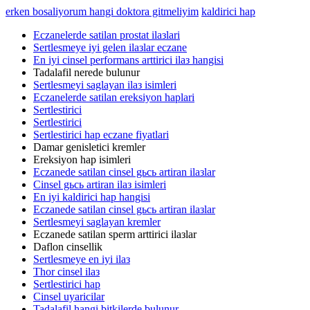
erken bosaliyorum hangi doktora gitmeliyim
kaldirici hap
Eczanelerde satilan prostat ilaзlari
Sertlesmeye iyi gelen ilaзlar eczane
En iyi cinsel performans arttirici ilaз hangisi
Tadalafil nerede bulunur
Sertlesmeyi saglayan ilaз isimleri
Eczanelerde satilan ereksiyon haplari
Sertlestirici
Sertlestirici
Sertlestirici hap eczane fiyatlari
Damar genisletici kremler
Ereksiyon hap isimleri
Eczanede satilan cinsel gьcь artiran ilaзlar
Cinsel gьcь artiran ilaз isimleri
En iyi kaldirici hap hangisi
Eczanede satilan cinsel gьcь artiran ilaзlar
Sertlesmeyi saglayan kremler
Eczanede satilan sperm arttirici ilaзlar
Daflon cinsellik
Sertlesmeye en iyi ilaз
Thor cinsel ilaз
Sertlestirici hap
Cinsel uyaricilar
Tadalafil hangi bitkilerde bulunur