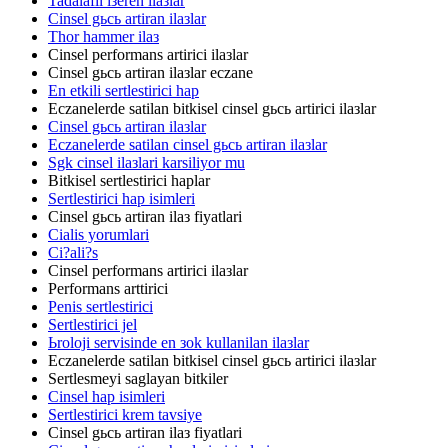
Tadalafil iзeren ilaзlar
Cinsel gьcь artiran ilaзlar
Thor hammer ilaз
Cinsel performans artirici ilaзlar
Cinsel gьcь artiran ilaзlar eczane
En etkili sertlestirici hap
Eczanelerde satilan bitkisel cinsel gьcь artirici ilaзlar
Cinsel gьcь artiran ilaзlar
Eczanelerde satilan cinsel gьcь artiran ilaзlar
Sgk cinsel ilaзlari karsiliyor mu
Bitkisel sertlestirici haplar
Sertlestirici hap isimleri
Cinsel gьcь artiran ilaз fiyatlari
Cialis yorumlari
Ci?ali?s
Cinsel performans artirici ilaзlar
Performans arttirici
Penis sertlestirici
Sertlestirici jel
Ьroloji servisinde en зok kullanilan ilaзlar
Eczanelerde satilan bitkisel cinsel gьcь artirici ilaзlar
Sertlesmeyi saglayan bitkiler
Cinsel hap isimleri
Sertlestirici krem tavsiye
Cinsel gьcь artiran ilaз fiyatlari