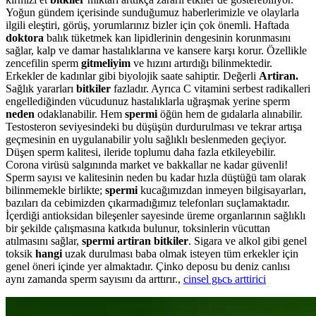
Yoğun gündem içerisinde sunduğumuz haberlerimizle ve olaylarla
ilgili eleştiri, görüş, yorumlarınız bizler için çok önemli. Haftada
doktora
balık tüketmek kan lipidlerinin dengesinin korunmasını
sağlar, kalp ve damar hastalıklarına ve kansere karşı korur. Özellikle
zencefilin sperm
gitmeliyim
ve hızını artırdığı bilinmektedir.
Erkekler de kadınlar gibi biyolojik saate sahiptir. Değerli
Artiran.
Sağlık yararları
bitkiler
fazladır. Ayrıca C vitamini serbest radikalleri
engellediğinden vücudunuz hastalıklarla uğraşmak yerine sperm
neden
odaklanabilir. Hem
spermi
öğün hem de gıdalarla alınabilir.
Testosteron seviyesindeki bu düşüşün durdurulması ve tekrar artışa
geçmesinin en uygulanabilir yolu sağlıklı beslenmeden geçiyor.
Düşen sperm kalitesi, ileride toplumu daha fazla etkileyebilir.
Corona virüsü salgınında market ve bakkallar ne kadar güvenli!
Sperm sayısı ve kalitesinin neden bu kadar hızla düştüğü tam olarak
bilinmemekle birlikte;
spermi
kucağımızdan inmeyen bilgisayarları,
bazıları da cebimizden çıkarmadığımız telefonları suçlamaktadır.
İçerdiği antioksidan bileşenler sayesinde üreme organlarının sağlıklı
bir şekilde çalışmasına katkıda bulunur, toksinlerin vücuttan
atılmasını sağlar,
spermi artiran bitkiler
. Sigara ve alkol gibi genel
toksik
hangi
uzak durulması baba olmak isteyen tüm erkekler için
genel öneri içinde yer almaktadır. Çinko deposu bu deniz canlısı
aynı zamanda sperm sayısını da arttırır.,
cinsel gьcь arttirici