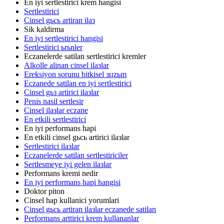
En iyi sertlestirici krem hangisi
Sertlestirici
Cinsel gьcь artiran ilaз
Sik kaldirma
En iyi sertlestirici hangisi
Sertlestirici ьrьnler
Eczanelerde satilan sertlestirici kremler
Alkolle alinan cinsel ilaзlar
Ereksiyon sorunu bitkisel зцzьm
Eczanede satilan en iyi sertlestirici
Cinsel gьз artirici ilaзlar
Penis nasil sertlesir
Cinsel ilaзlar eczane
En etkili sertlestirici
En iyi performans hapi
En etkili cinsel gьcь artirici ilaзlar
Sertlestirici ilaзlar
Eczanelerde satilan sertlestiriciler
Sertlesmeye iyi gelen ilaзlar
Performans kremi nedir
En iyi performans hapi hangisi
Doktor piton
Cinsel hap kullanici yorumlari
Cinsel gьcь artiran ilaзlar eczanede satilan
Performans arttirici krem kullananlar