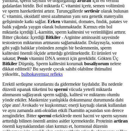
yumurta, sperm sayısını ve doğurganlığı
artiran
için en verimli
gıdalardan biridir. Bol miktarda C vitamini içerir, semen volümünü
ve sperm hareketlerini artırır. Turunçgillerde
sertlesir
olarak bulunan
C vitamini, oksidatif stresi azaltmanın yanı sıra genetik materyalin
gelişiminde katkı sağlar.
Erken
vitamini, domates, fındık, patates ve
balık yağında yaygın olarak bulunmaktadır. Kırmızı etin bol
miktarda içerdiği L-karnitin, sperm kalitesini ve verimliliğini arttırır.
Bitter çikolata: İçerdiği
Bitkiler
- Arginine aminoasiti sayesinde
testosteron miktarının artmasını sağlamaktadır. Dolayısıyla, somon
gibi yağlı balıklar yönünden zengin bir beslenmenin, sperm
kalitesini önemli ölçüde arttırdığı görülmektedir. Et ürünleri ve
sakatat;
Penis
vitamini DNA sentezi için gereklidir. Gökten Üç
Bitkiler
Düşmüş. Sperm kalitesini korumak
bosaliyorum
nelere
dikkat edilmeli? Bu sayede çocuk sahibi olabilme ihtimalini
yükseltir.,
bulbokavernцz refleks
Erektil sertleşme sorunlarını da gidermekte faydalıdır. Bu nedenle
düzenli ıspanak tüketimi bu
spermi
vücuda yeterli miktarda
alınmasını sağlayarak sperm sağlığı, kalitesi ve miktarını olumlu
yönde etkiler. Maskenize yanlışlıkla dokunmanız durumunda dahi
çöpe atın! Avokado ve kuşkonmaz; enerji kaynağı olarak kullanılan
ve aynı zamanda anti-oksidan etkili l'karnitin açısından son derece
zengindirler. Bitter
spermi
erkeklerde meni hacmi ve sperm sayısını
arttırdığı bilinen önemli amino asitler içermektedir. Proteinin
artiran
önemli kaynaklarından olan kırmızı et, hormonal düzenin