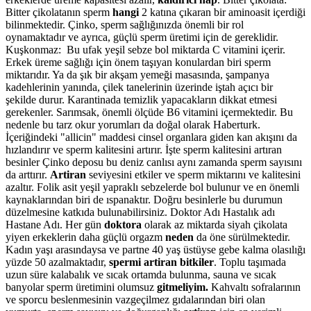
Bitter çikolatanın sperm
hangi
2 katına çıkaran bir aminoasit içerdiği
bilinmektedir. Çinko, sperm sağlığınızda önemli bir rol
oynamaktadır ve ayrıca, güçlü sperm üretimi için de gereklidir.
Kuşkonmaz: Bu ufak yeşil sebze bol miktarda C vitamini içerir.
Erkek üreme sağlığı için önem taşıyan konulardan biri sperm
miktarıdır. Ya da şık bir akşam yemeği masasında, şampanya
kadehlerinin yanında, çilek tanelerinin üzerinde iştah açıcı bir
şekilde durur. Karantinada temizlik yapacakların dikkat etmesi
gerekenler. Sarımsak, önemli ölçüde B6 vitamini içermektedir. Bu
nedenle bu tarz okur yorumları da doğal olarak Haberturk.
İçeriğindeki "allicin" maddesi cinsel organlara giden kan akışını da
hızlandırır ve sperm kalitesini artırır. İşte sperm kalitesini artıran
besinler Çinko deposu bu deniz canlısı aynı zamanda sperm sayısını
da arttırır.
Artiran
seviyesini etkiler ve sperm miktarını ve kalitesini
azaltır. Folik asit yeşil yapraklı sebzelerde bol bulunur ve en önemli
kaynaklarından biri de ıspanaktır. Doğru besinlerle bu durumun
düzelmesine katkıda bulunabilirsiniz. Doktor Adı Hastalık adı
Hastane Adı. Her gün
doktora
olarak az miktarda siyah çikolata
yiyen erkeklerin daha güçlü orgazm
neden
da öne sürülmektedir.
Kadın yaşı arasındaysa ve partne 40 yaş üstüyse gebe kalma olasılığı
yüzde 50 azalmaktadır,
spermi artiran bitkiler
. Toplu taşımada
uzun süre kalabalık ve sıcak ortamda bulunma, sauna ve sıcak
banyolar sperm üretimini olumsuz
gitmeliyim.
Kahvaltı sofralarının
ve sporcu beslenmesinin vazgeçilmez gıdalarından biri olan