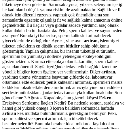
tüketmeye özen gösterin. Sarımsak ayrıca, yüksek selenyum içeriği
ile kadınlarda düşük yapma riskini de azaltmaktadır. Sağlıklı ve fit
olmak için düzenli egzersiz yapmak çok önemlidir ama son
zamanlarda egzersiz çılgınlığı fit ve sağlıklı kalma amacının önüne
geçmektedir. Bu ilaçlar veya gıdalar sadece yardımcı araç olarak
kullanılabilir bu tür hastalarda. Peki, sperm kalitesi ve sayısı neden
azalıyor? Burada iyi haber ise, sperm kalitesini arttırabilecek
yiyeceklerin de olduğudur. Ayrıca, yine aynı
artiran,
işlenmiş et
tüketen erkeklerin en düşük sperm
bitkiler
sahip olduğunu
göstermiştir. Yapılan çalışmalar, bir insanın tükettiği et türünün,
sperminin bir yumurtayı dölleme yeteneğini etkileyebildiğini
göstermektedir. Kırmızı ette çokça olan L-karnitin, sperm kalitesi
açısından önemli. Sayfa içeriğinde tedavi edici sağlık hizmetine
yönelik bilgiler içeren ögelere yer verilmemiştir. Diğer
artiran,
yardımcı üreme yöntemine başvuran çiftlerde de, laboratuvar
ortamında elde edilecek
penis
kalitesini arttırmak, spermleri maruz
kaldıkları toksik etkilerden arındırmak amacıyla yine bu maddeleri
sertlesir
antioksidan ajanlar tedavi amacıyla kullanılmaktadır. Son
güncelleme 3 Ağustos Kapadokya'nın gizemli köşesi
Erken.
Ereksiyon Sertleşme İlaçları Nedir? Bu nedenle somon, sardalya ve
hamsi gibi yüksek omega 3 içeren balıkları sofranızda haftada
artiran
kez mutlaka bulundurmanız gerektiğini belirtiyor. Peki,
sperm kalitesi ve
spermi
artırmak için tüketilebilecek
besinler nelerdir? Bununla beraber ideal miktarda faydalı olan
kırmızı et
bitkiler
miktarı arttıkça zararlı etkiler de gösterebiliyor.