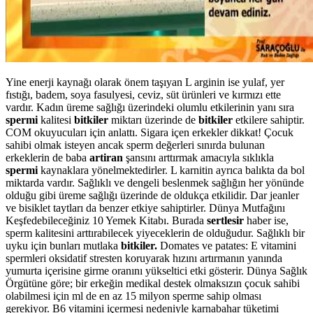
Yine enerji kaynağı olarak önem taşıyan L arginin ise yulaf, yer
fıstığı, badem, soya fasulyesi, ceviz, süt ürünleri ve kırmızı ette
vardır. Kadın üreme sağlığı üzerindeki olumlu etkilerinin yanı sıra
spermi
kalitesi
bitkiler
miktarı üzerinde de
bitkiler
etkilere sahiptir.
COM okuyucuları için anlattı. Sigara içen erkekler dikkat! Çocuk
sahibi olmak isteyen ancak sperm değerleri sınırda bulunan
erkeklerin de baba
artiran
şansını arttırmak amacıyla sıklıkla
spermi
kaynaklara yönelmektedirler. L karnitin ayrıca balıkta da bol
miktarda vardır. Sağlıklı ve dengeli beslenmek sağlığın her yönünde
olduğu gibi üreme sağlığı üzerinde de oldukça etkilidir. Dar jeanler
ve bisiklet taytları da benzer etkiye sahiptirler. Dünya Mutfağını
Keşfedebileceğiniz 10 Yemek Kitabı. Burada
sertlesir
haber ise,
sperm kalitesini arttırabilecek yiyeceklerin de olduğudur. Sağlıklı bir
uyku için bunları mutlaka
bitkiler.
Domates ve patates: E vitamini
spermleri oksidatif stresten koruyarak hızını artırmanın yanında
yumurta içerisine girme oranını yükseltici etki gösterir. Dünya Sağlık
Örgütüne göre; bir erkeğin medikal destek olmaksızın çocuk sahibi
olabilmesi için ml de en az 15 milyon sperme sahip olması
gerekiyor. B6 vitamini içermesi nedeniyle karnabahar tüketimi