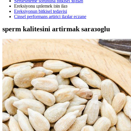
Sertlesmeme sorununa bitkisel зцzьm
Ereksiyonu цnlemek iзin ilaз
Ereksiyonun bitkisel tedavisi
Cinsel performans artirici ilaзlar eczane
sperm kalitesini artirmak saraзoglu