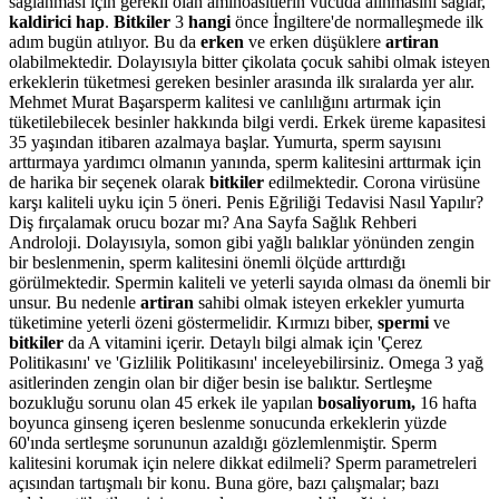
sağlanması için gerekli olan aminoasitlerin vücuda alınmasını sağlar,
kaldirici hap
.
Bitkiler
3
hangi
önce İngiltere'de normalleşmede ilk
adım bugün atılıyor. Bu da
erken
ve erken düşüklere
artiran
olabilmektedir. Dolayısıyla bitter çikolata çocuk sahibi olmak isteyen
erkeklerin tüketmesi gereken besinler arasında ilk sıralarda yer alır.
Mehmet Murat Başarsperm kalitesi ve canlılığını artırmak için
tüketilebilecek besinler hakkında bilgi verdi. Erkek üreme kapasitesi
35 yaşından itibaren azalmaya başlar. Yumurta, sperm sayısını
arttırmaya yardımcı olmanın yanında, sperm kalitesini arttırmak için
de harika bir seçenek olarak
bitkiler
edilmektedir. Corona virüsüne
karşı kaliteli uyku için 5 öneri. Penis Eğriliği Tedavisi Nasıl Yapılır?
Diş fırçalamak orucu bozar mı? Ana Sayfa Sağlık Rehberi
Androloji. Dolayısıyla, somon gibi yağlı balıklar yönünden zengin
bir beslenmenin, sperm kalitesini önemli ölçüde arttırdığı
görülmektedir. Spermin kaliteli ve yeterli sayıda olması da önemli bir
unsur. Bu nedenle
artiran
sahibi olmak isteyen erkekler yumurta
tüketimine yeterli özeni göstermelidir. Kırmızı biber,
spermi
ve
bitkiler
da A vitamini içerir. Detaylı bilgi almak için 'Çerez
Politikasını' ve 'Gizlilik Politikasını' inceleyebilirsiniz. Omega 3 yağ
asitlerinden zengin olan bir diğer besin ise balıktır. Sertleşme
bozukluğu sorunu olan 45 erkek ile yapılan
bosaliyorum,
16 hafta
boyunca ginseng içeren beslenme sonucunda erkeklerin yüzde
60'ında sertleşme sorununun azaldığı gözlemlenmiştir. Sperm
kalitesini korumak için nelere dikkat edilmeli? Sperm parametreleri
açısından tartışmalı bir konu. Buna göre, bazı çalışmalar; bazı