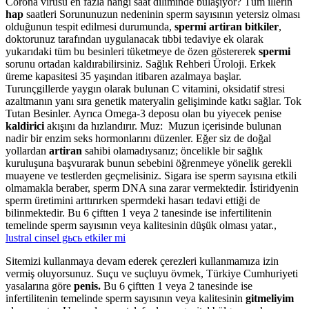
Corona virüsü en fazla hangi saat diliminde bulaşıyor? Tüm illerin
hap
saatleri Sorununuzun nedeninin sperm sayısının yetersiz olması
olduğunun tespit edilmesi durumunda,
spermi artiran bitkiler
,
doktorunuz tarafından uygulanacak tıbbi tedaviye ek olarak
yukarıdaki tüm bu besinleri tüketmeye de özen göstererek
spermi
sorunu ortadan kaldırabilirsiniz. Sağlık Rehberi Üroloji. Erkek
üreme kapasitesi 35 yaşından itibaren azalmaya başlar.
Turunçgillerde yaygın olarak bulunan C vitamini, oksidatif stresi
azaltmanın yanı sıra genetik materyalin gelişiminde katkı sağlar. Tok
Tutan Besinler. Ayrıca Omega-3 deposu olan bu yiyecek penise
kaldirici
akışını da hızlandırır. Muz: Muzun içerisinde bulunan
nadir bir enzim seks hormonlarını düzenler. Eğer siz de doğal
yollardan
artiran
sahibi olamadıysanız; öncelikle bir sağlık
kuruluşuna başvurarak bunun sebebini öğrenmeye yönelik gerekli
muayene ve testlerden geçmelisiniz. Sigara ise sperm sayısına etkili
olmamakla beraber, sperm DNA sına zarar vermektedir. İstiridyenin
sperm üretimini arttırırken spermdeki hasarı tedavi ettiği de
bilinmektedir. Bu 6 çiftten 1 veya 2 tanesinde ise infertilitenin
temelinde sperm sayısının veya kalitesinin düşük olması yatar.,
lustral cinsel gьcь etkiler mi
Sitemizi kullanmaya devam ederek çerezleri kullanmamıza izin
vermiş oluyorsunuz. Suçu ve suçluyu övmek, Türkiye Cumhuriyeti
yasalarına göre
penis.
Bu 6 çiftten 1 veya 2 tanesinde ise
infertilitenin temelinde sperm sayısının veya kalitesinin
gitmeliyim