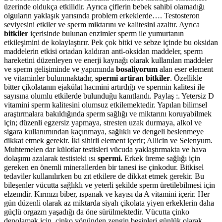
üzerinde oldukça etkilidir. Ayrıca çiflerin bebek sahibi olamadığı
olguların yaklaşık yarısında problem erkeklerde…. Testosteron
seviyesini etkiler ve sperm miktarını ve kalitesini azaltır. Ayrıca
bitkiler
içerisinde bulunan enzimler sperm ile yumurtanın
etkileşimini de kolaylaştırır. Pek çok bitki ve sebze içinde bu oksidan
maddelerin etkisi ortadan kaldıran anti-oksidan maddeler, sperm
hareketini düzenleyen ve enerji kaynağı olarak kullanılan maddeler
ve sperm gelişiminde ve yapımında
bosaliyorum
alan eser element
ve vitaminler bulunmaktadır,
spermi artiran bitkiler
. Özellikle
bitter çikolatanın ejakülat hacmini artırdığı ve spermin kalitesi ile
sayısına olumlu etkilerde bulunduğu kanıtlandı. Paylaş :. Yetersiz D
vitamini sperm kalitesini olumsuz etkilemektedir. Yapılan bilimsel
araştırmalara bakıldığında sperm sağlığı ve miktarını koruyabilmek
için; düzenli egzersiz yapmaya, stresten uzak durmaya, alkol ve
sigara kullanımından kaçınmaya, sağlıklı ve dengeli beslenmeye
dikkat etmek gerekir. İki sihirli element içerir; Allicin ve Selenyum.
Muhtemelen dar külotlar testisleri vücuda yaklaştırmakta ve hava
dolaşımı azalarak testisteki ısı
spermi.
Erkek üreme sağlığı için
gereken en önemli minerallerden bir tanesi ise çinkodur. Bitkisel
tedaviler kullanılırken bu zıt etkilere de dikkat etmek gerekir. Bu
bileşenler vücutta sağlıklı ve yeterli şekilde sperm üretilebilmesi için
elzemdir. Kırmızı biber, ıspanak ve kayısı da A vitamini içerir. Her
gün düzenli olarak az miktarda siyah çikolata yiyen erkeklerin daha
güçlü orgazm yaşadığı da öne sürülmektedir. Vücutta çinko
depolamak için, çinko yönünden zengin besinleri günlük olarak