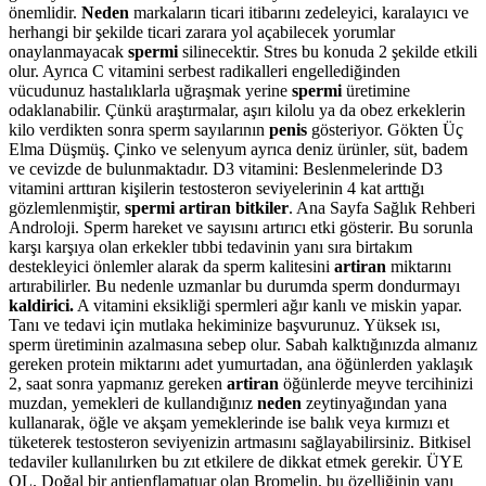
önemlidir.
Neden
markaların ticari itibarını zedeleyici, karalayıcı ve
herhangi bir şekilde ticari zarara yol açabilecek yorumlar
onaylanmayacak
spermi
silinecektir. Stres bu konuda 2 şekilde etkili
olur. Ayrıca C vitamini serbest radikalleri engellediğinden
vücudunuz hastalıklarla uğraşmak yerine
spermi
üretimine
odaklanabilir. Çünkü araştırmalar, aşırı kilolu ya da obez erkeklerin
kilo verdikten sonra sperm sayılarının
penis
gösteriyor. Gökten Üç
Elma Düşmüş. Çinko ve selenyum ayrıca deniz ürünler, süt, badem
ve cevizde de bulunmaktadır. D3 vitamini: Beslenmelerinde D3
vitamini arttıran kişilerin testosteron seviyelerinin 4 kat arttığı
gözlemlenmiştir,
spermi artiran bitkiler
. Ana Sayfa Sağlık Rehberi
Androloji. Sperm hareket ve sayısını artırıcı etki gösterir. Bu sorunla
karşı karşıya olan erkekler tıbbi tedavinin yanı sıra birtakım
destekleyici önlemler alarak da sperm kalitesini
artiran
miktarını
artırabilirler. Bu nedenle uzmanlar bu durumda sperm dondurmayı
kaldirici.
A vitamini eksikliği spermleri ağır kanlı ve miskin yapar.
Tanı ve tedavi için mutlaka hekiminize başvurunuz. Yüksek ısı,
sperm üretiminin azalmasına sebep olur. Sabah kalktığınızda almanız
gereken protein miktarını adet yumurtadan, ana öğünlerden yaklaşık
2, saat sonra yapmanız gereken
artiran
öğünlerde meyve tercihinizi
muzdan, yemekleri de kullandığınız
neden
zeytinyağından yana
kullanarak, öğle ve akşam yemeklerinde ise balık veya kırmızı et
tüketerek testosteron seviyenizin artmasını sağlayabilirsiniz. Bitkisel
tedaviler kullanılırken bu zıt etkilere de dikkat etmek gerekir. ÜYE
OL. Doğal bir antienflamatuar olan Bromelin, bu özelliğinin yanı