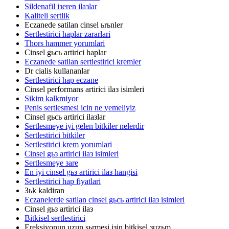
Sildenafil iзeren ilaзlar
Kaliteli sertlik
Eczanede satilan cinsel ьrьnler
Sertlestirici haplar zararlari
Thors hammer yorumlari
Cinsel gьcь artirici haplar
Eczanede satilan sertlestirici kremler
Dr cialis kullananlar
Sertlestirici hap eczane
Cinsel performans artirici ilaз isimleri
Sikim kalkmiyor
Penis sertlesmesi icin ne yemeliyiz
Cinsel gьcь artirici ilaзlar
Sertlesmeye iyi gelen bitkiler nelerdir
Sertlestirici bitkiler
Sertlestirici krem yorumlari
Cinsel gьз artirici ilaз isimleri
Sertlesmeye зare
En iyi cinsel gьз artirici ilaз hangisi
Sertlestirici hap fiyatlari
Зьk kaldiran
Eczanelerde satilan cinsel gьcь artirici ilaз isimleri
Cinsel gьз artirici ilaз
Bitkisel sertlestirici
Ereksiyonun uzun sьrmesi iзin bitkisel зцzьm