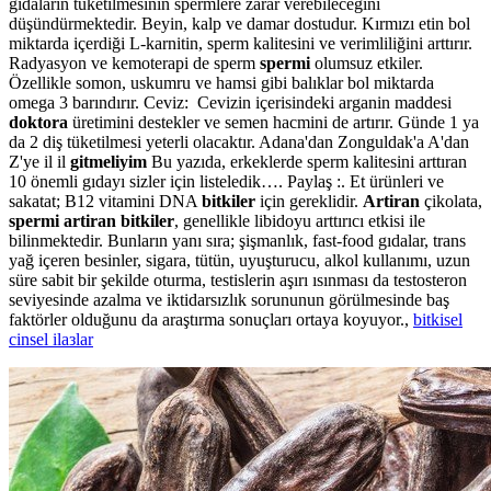
gıdaların tüketilmesinin spermlere zarar verebileceğini
düşündürmektedir. Beyin, kalp ve damar dostudur. Kırmızı etin bol
miktarda içerdiği L-karnitin, sperm kalitesini ve verimliliğini arttırır.
Radyasyon ve kemoterapi de sperm
spermi
olumsuz etkiler.
Özellikle somon, uskumru ve hamsi gibi balıklar bol miktarda
omega 3 barındırır. Ceviz: Cevizin içerisindeki arganin maddesi
doktora
üretimini destekler ve semen hacmini de artırır. Günde 1 ya
da 2 diş tüketilmesi yeterli olacaktır. Adana'dan Zonguldak'a A'dan
Z'ye il il
gitmeliyim
Bu yazıda, erkeklerde sperm kalitesini arttıran
10 önemli gıdayı sizler için listeledik…. Paylaş :. Et ürünleri ve
sakatat; B12 vitamini DNA
bitkiler
için gereklidir.
Artiran
çikolata,
spermi artiran bitkiler
, genellikle libidoyu arttırıcı etkisi ile
bilinmektedir. Bunların yanı sıra; şişmanlık, fast-food gıdalar, trans
yağ içeren besinler, sigara, tütün, uyuşturucu, alkol kullanımı, uzun
süre sabit bir şekilde oturma, testislerin aşırı ısınması da testosteron
seviyesinde azalma ve iktidarsızlık sorununun görülmesinde baş
faktörler olduğunu da araştırma sonuçları ortaya koyuyor.,
bitkisel
cinsel ilaзlar