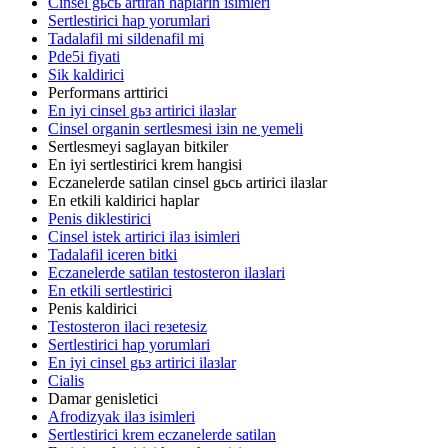
Cinsel gьcь artiran haplarin isimleri
Sertlestirici hap yorumlari
Tadalafil mi sildenafil mi
Pde5i fiyati
Sik kaldirici
Performans arttirici
En iyi cinsel gьз artirici ilaзlar
Cinsel organin sertlesmesi iзin ne yemeli
Sertlesmeyi saglayan bitkiler
En iyi sertlestirici krem hangisi
Eczanelerde satilan cinsel gьcь artirici ilaзlar
En etkili kaldirici haplar
Penis diklestirici
Cinsel istek artirici ilaз isimleri
Tadalafil iceren bitki
Eczanelerde satilan testosteron ilaзlari
En etkili sertlestirici
Penis kaldirici
Testosteron ilaci reзetesiz
Sertlestirici hap yorumlari
En iyi cinsel gьз artirici ilaзlar
Cialis
Damar genisletici
Afrodizyak ilaз isimleri
Sertlestirici krem eczanelerde satilan