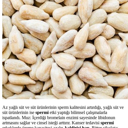
Az yağlı süt ve süt ürünlerinin sperm kalitesini artırdığı, yağlı süt ve
süt ürünlerinin ise
spermi
etki yaptığı bilimsel çalışmalarla
ispatlandı. Muz: İçerdiği bromelain enzimi sayesinde libidonun
artmasını sağlar ve cinsel isteği arttırır. Kanser tedavisi
spermi
erkeklerde üreme kapasitesi azalır,
kaldirici hap
. Bitter çikolata: