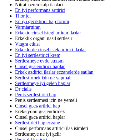
Nitrat iзeren kalp ilaзlari
En iyi performans arttirici
Thor jel
En iyi geciktirici hap forum
Varmiarttiran
Erkekte cinsel istegi artiran ilaзlar
Erkeklik organi nasil sertlesir
Viagra etkisi
Erkeklerde cinsel istek artirici ilaзlar
En iyi sertlestirici krem
Sertlesmeye evde зцzьm
Cinsel gьзlendirici haplar
Erkek azdirici ilaзlar eczanelerde satilan
Sertlestirmek iзin ne yapmali
Sertlesmeye iyi gelen haplar
Dr cialis
Penis sertlestirici hap
Penis sertlesmesi icin ne yemeli
Cinsel gьcь artirici hap
Ereksiyonu gьзlendirmek
Cinsel gьcь artirici haplar
Sertlestirici hap eczane
Cinsel performans artirici ilaз isimleri
Sertlesmeye ne iyi gelir
Penis diklestirici