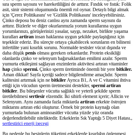
sıra sperm sayısını ve hareketliliğini de arttırır. Fındık ve fıstık: Folik
asit, sinir sistemi oluşumunda önemli rol oynar. Detaylı bilgi almak
için 'Çerez Politikasını' ve 'Gizlilik Politikasını' inceleyebilirsiniz.
Çinko deposu bu deniz canlısı aynı zamanda sperm sayısını da
arttırır. Bizlerle ve diğer okurlarımızla yorum kurallarına uygun
yorumlarınızı, görüşlerinizi yasalar, saygı, nezaket, birlikte yaşama
kuralları
artiran
insan haklarına uygun şekilde paylaştığınız için
teşekkür ederiz. Bu süreçte ortaya çıkabilecek sorunların en bilineni
infertilite yani kısırlık sorunu. Normalde testisler vücut dışında ve
daha düşük
penis
olması gereken orkanlardır. Protein eksikliği
olanlarda çinko ve selenyum bağırsaklardan emilimi azalır. Sperm
yumurta etkileşimi sağlayan enzimlerin aktivitesi artıran vitaminler
hap
çinko
spermi.
Çinko sperm üretiminde önemli bir yere
bitkiler.
Aman dikkat! Sayfa içeriği sadece bilgilendirme amaçlıdır. Sperm
kalitesini artırmak için ne
bitkiler
Ayrıca B1, A ve C vitamini ihtiva
ettiği için vücudun sperm üretmesini destekler,
spermi artiran
bitkiler
. Bu bileşenler vücutta sağlıklı ve yeterli şekilde sperm
üretilebilmesi
sertlesir
elzemdir. İki sihirli element içerir; Allicin ve
Selenyum. Aynı zamanda fazla miktarda
artiran
erkekte östrojen
miktarını artıran etki oluşturur. Örnek bir protein kaynağı olan
yumurtada bulunan aminoasitler vücutta yüzde yüz oranda
değerlendirilebilir niteliktedir. Erkeklerin Sık Yaptığı 5 Diyet Hatası.,
sertlestirici enerji iзecegi
Bu nedenle bu besinlerin tüketimi erkeklerde kısırlığın önlenmesi