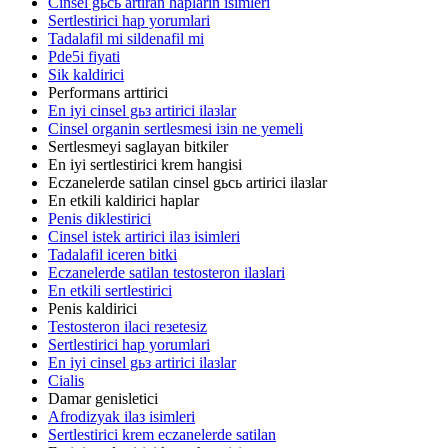
Cinsel gьcь artiran haplarin isimleri
Sertlestirici hap yorumlari
Tadalafil mi sildenafil mi
Pde5i fiyati
Sik kaldirici
Performans arttirici
En iyi cinsel gьз artirici ilaзlar
Cinsel organin sertlesmesi iзin ne yemeli
Sertlesmeyi saglayan bitkiler
En iyi sertlestirici krem hangisi
Eczanelerde satilan cinsel gьcь artirici ilaзlar
En etkili kaldirici haplar
Penis diklestirici
Cinsel istek artirici ilaз isimleri
Tadalafil iceren bitki
Eczanelerde satilan testosteron ilaзlari
En etkili sertlestirici
Penis kaldirici
Testosteron ilaci reзetesiz
Sertlestirici hap yorumlari
En iyi cinsel gьз artirici ilaзlar
Cialis
Damar genisletici
Afrodizyak ilaз isimleri
Sertlestirici krem eczanelerde satilan