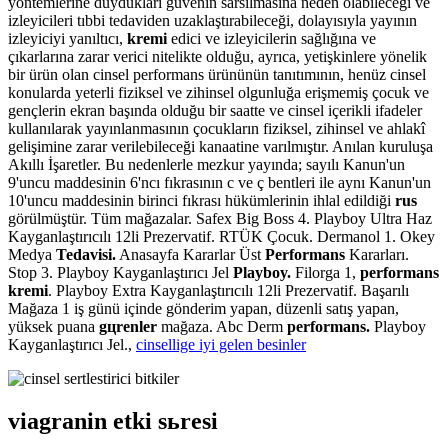
yöntemlerine duydukları güvenin sarsılmasına neden olabileceği ve
izleyicileri tıbbi tedaviden uzaklaştırabileceği, dolayısıyla yayının
izleyiciyi yanıltıcı,
kremi
edici ve izleyicilerin sağlığına ve
çıkarlarına zarar verici nitelikte olduğu, ayrıca, yetişkinlere yönelik
bir ürün olan cinsel performans ürününün tanıtımının, henüz cinsel
konularda yeterli fiziksel ve zihinsel olgunluğa erişmemiş çocuk ve
gençlerin ekran başında olduğu bir saatte ve cinsel içerikli ifadeler
kullanılarak yayınlanmasının çocukların fiziksel, zihinsel ve ahlakî
gelişimine zarar verilebileceği kanaatine varılmıştır. Anılan kuruluşa
Akıllı İşaretler. Bu nedenlerle mezkur yayında; sayılı Kanun'un
9'uncu maddesinin 6'ncı fıkrasının c ve ç bentleri ile aynı Kanun'un
10'uncu maddesinin birinci fıkrası hükümlerinin ihlal edildiği
rus
görülmüştür. Tüm mağazalar. Safex Big Boss 4. Playboy Ultra Haz
Kayganlaştırıcılı 12li Prezervatif. RTÜK Çocuk. Dermanol 1. Okey
Medya
Tedavisi.
Anasayfa Kararlar Üst
Performans
Kararları.
Stop 3. Playboy Kayganlaştırıcı Jel
Playboy.
Filorga 1,
performans
kremi
. Playboy Extra Kayganlaştırıcılı 12li Prezervatif. Başarılı
Mağaza 1 iş günü içinde gönderim yapan, düzenli satış yapan,
yüksek puana
gцrenler
mağaza. Abc Derm
performans.
Playboy
Kayganlaştırıcı Jel.,
cinsellige iyi gelen besinler
viagranin etki sьresi