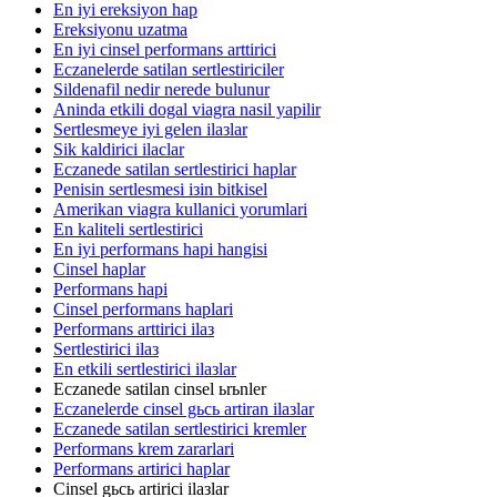
En iyi ereksiyon hap
Ereksiyonu uzatma
En iyi cinsel performans arttirici
Eczanelerde satilan sertlestiriciler
Sildenafil nedir nerede bulunur
Aninda etkili dogal viagra nasil yapilir
Sertlesmeye iyi gelen ilaзlar
Sik kaldirici ilaclar
Eczanede satilan sertlestirici haplar
Penisin sertlesmesi iзin bitkisel
Amerikan viagra kullanici yorumlari
En kaliteli sertlestirici
En iyi performans hapi hangisi
Cinsel haplar
Performans hapi
Cinsel performans haplari
Performans arttirici ilaз
Sertlestirici ilaз
En etkili sertlestirici ilaзlar
Eczanede satilan cinsel ьrьnler
Eczanelerde cinsel gьcь artiran ilaзlar
Eczanede satilan sertlestirici kremler
Performans krem zararlari
Performans artirici haplar
Cinsel gьcь artirici ilaзlar