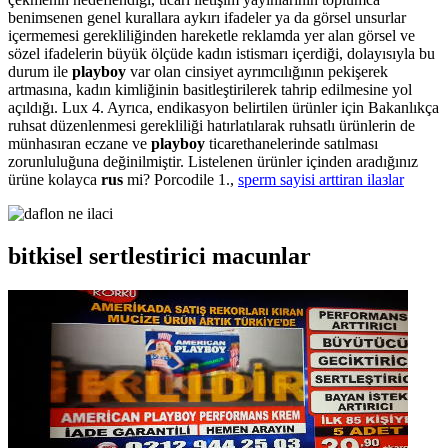
benimsenen genel kurallara aykırı ifadeler ya da görsel unsurlar
içermemesi gerekliliğinden hareketle reklamda yer alan görsel ve
sözel ifadelerin büyük ölçüde kadın istismarı içerdiği, dolayısıyla bu
durum ile
playboy
var olan cinsiyet ayrımcılığının pekişerek
artmasına, kadın kimliğinin basitleştirilerek tahrip edilmesine yol
açıldığı. Lux 4. Ayrıca, endikasyon belirtilen ürünler için Bakanlıkça
ruhsat düzenlenmesi gerekliliği hatırlatılarak ruhsatlı ürünlerin de
münhasıran eczane ve
playboy
ticarethanelerinde satılması
zorunluluğuna değinilmiştir. Listelenen ürünler içinden aradığınız
ürüne kolayca
rus
mi? Porcodile 1.,
sperm sayisi arttiran ilaзlar
bitkisel sertlestirici macunlar