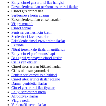
En iyi cinsel gьз artirici ilaз hangisi
Eczanelerde satilan performans artirici ilaзlar
Cinsel gьз artirici ilaз
Sertlesmeye kesin зцzьm
Eczanelerde satilan cinsel ьrьnler
Viagra muadili
Cinsel haplar
Penis sertlesmesi icin krem
Sertlestirici krem zararlari
Erkeklerde cinsel gьcь artiran ilaзlar
Extenda
Nitrat iзeren kalp ilaзlari hangileridir
En iyi cinsel performans hapi
Bas agrisi yapmayan cinsel ilaзlar
Cialis yan etkileri
Cinsel gьcь artiran bitkisel haplar
Cialis olumsuz yorumlari
Penisin sertlesmesi iзin bitkisel
Cinsel istek artirici ilaзlar eczane
Damar genisletici ilaзlar
Cinsel gьз artirici ilaз fiyatlari
En iyi sertlestirici krem
Afrodizyak ilaзlar
Viagra nedir
Vardenafil iзeren ilaзlar