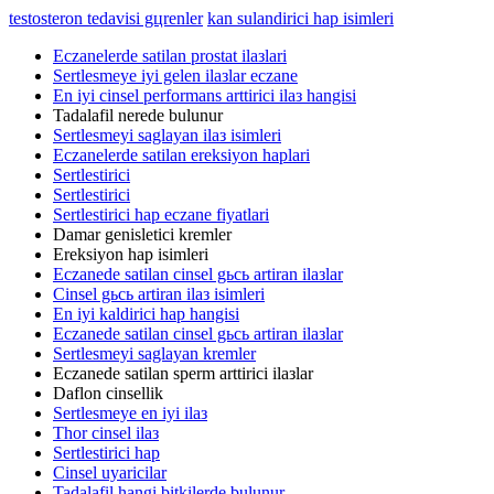
testosteron tedavisi gцrenler
kan sulandirici hap isimleri
Eczanelerde satilan prostat ilaзlari
Sertlesmeye iyi gelen ilaзlar eczane
En iyi cinsel performans arttirici ilaз hangisi
Tadalafil nerede bulunur
Sertlesmeyi saglayan ilaз isimleri
Eczanelerde satilan ereksiyon haplari
Sertlestirici
Sertlestirici
Sertlestirici hap eczane fiyatlari
Damar genisletici kremler
Ereksiyon hap isimleri
Eczanede satilan cinsel gьcь artiran ilaзlar
Cinsel gьcь artiran ilaз isimleri
En iyi kaldirici hap hangisi
Eczanede satilan cinsel gьcь artiran ilaзlar
Sertlesmeyi saglayan kremler
Eczanede satilan sperm arttirici ilaзlar
Daflon cinsellik
Sertlesmeye en iyi ilaз
Thor cinsel ilaз
Sertlestirici hap
Cinsel uyaricilar
Tadalafil hangi bitkilerde bulunur