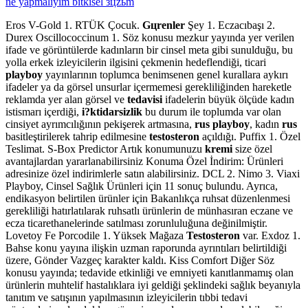
ne yapmaliyim bitkisel зцzьm
Eros V-Gold 1. RTÜK Çocuk.
Gцrenler
Şey 1. Eczacıbaşı 2.
Durex Oscillococcinum 1. Söz konusu mezkur yayında yer verilen
ifade ve görüntülerde kadınların bir cinsel meta gibi sunulduğu, bu
yolla erkek izleyicilerin ilgisini çekmenin hedeflendiği, ticari
playboy
yayınlarının toplumca benimsenen genel kurallara aykırı
ifadeler ya da görsel unsurlar içermemesi gerekliliğinden hareketle
reklamda yer alan görsel ve
tedavisi
ifadelerin büyük ölçüde kadın
istismarı içerdiği,
i?ktidarsizlik
bu durum ile toplumda var olan
cinsiyet ayrımcılığının pekişerek artmasına,
rus playboy
, kadın
rus
basitleştirilerek tahrip edilmesine
testosteron
açıldığı. Puffix 1. Özel
Teslimat. S-Box Predictor Artık konumunuzu
kremi
size özel
avantajlardan yararlanabilirsiniz Konuma Özel İndirim: Ürünleri
adresinize özel indirimlerle satın alabilirsiniz. DCL 2. Nimo 3. Viaxi
Playboy, Cinsel Sağlık Ürünleri için 11 sonuç bulundu. Ayrıca,
endikasyon belirtilen ürünler için Bakanlıkça ruhsat düzenlenmesi
gerekliliği hatırlatılarak ruhsatlı ürünlerin de münhasıran eczane ve
ecza ticarethanelerinde satılması zorunluluğuna değinilmiştir.
Lovetoy Fe Porcodile 1. Yüksek Mağaza
Testosteron
var. Exdoz 1.
Bahse konu yayına ilişkin uzman raporunda ayrıntıları belirtildiği
üzere, Gönder Vazgeç karakter kaldı. Kiss Comfort Diğer Söz
konusu yayında; tedavide etkinliği ve emniyeti kanıtlanmamış olan
ürünlerin muhtelif hastalıklara iyi geldiği şeklindeki sağlık beyanıyla
tanıtım ve satışının yapılmasının izleyicilerin tıbbi tedavi