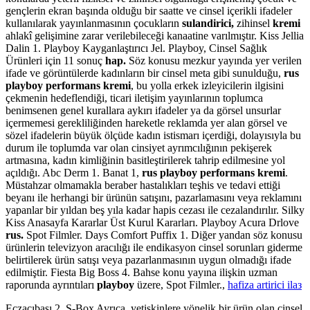
gençlerin ekran başında olduğu bir saatte ve cinsel içerikli ifadeler
kullanılarak yayınlanmasının çocukların
sulandirici,
zihinsel
kremi
ahlakî gelişimine zarar verilebileceği kanaatine varılmıştır. Kiss Jellia
Dalin 1. Playboy Kayganlaştırıcı Jel. Playboy, Cinsel Sağlık
Ürünleri için 11 sonuç
hap.
Söz konusu mezkur yayında yer verilen
ifade ve görüntülerde kadınların bir cinsel meta gibi sunulduğu,
rus
playboy performans kremi
, bu yolla erkek izleyicilerin ilgisini
çekmenin hedeflendiği, ticari iletişim yayınlarının toplumca
benimsenen genel kurallara aykırı ifadeler ya da görsel unsurlar
içermemesi gerekliliğinden hareketle reklamda yer alan görsel ve
sözel ifadelerin büyük ölçüde kadın istismarı içerdiği, dolayısıyla bu
durum ile toplumda var olan cinsiyet ayrımcılığının pekişerek
artmasına, kadın kimliğinin basitleştirilerek tahrip edilmesine yol
açıldığı. Abc Derm 1. Banat 1,
rus playboy performans kremi
.
Müstahzar olmamakla beraber hastalıkları teşhis ve tedavi ettiği
beyanı ile herhangi bir ürünün satışını, pazarlamasını veya reklamını
yapanlar bir yıldan beş yıla kadar hapis cezası ile cezalandırılır. Silky
Kiss Anasayfa Kararlar Üst Kurul Kararları. Playboy Acura Drlove
rus.
Spot Filmler. Days Comfort Puffix 1. Diğer yandan söz konusu
ürünlerin televizyon aracılığı ile endikasyon cinsel sorunları giderme
belirtilerek ürün satışı veya pazarlanmasının uygun olmadığı ifade
edilmiştir. Fiesta Big Boss 4. Bahse konu yayına ilişkin uzman
raporunda ayrıntıları
playboy
üzere, Spot Filmler.,
hafiza artirici ilaз
Eczacıbaşı 2. S-Box Ayrıca, yetişkinlere yönelik bir ürün olan cinsel