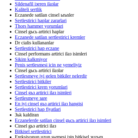
Sildenafil iзeren ilaзlar
Kaliteli sertlik
Eczanede satilan cinsel ьrьnler
Sertlestirici haplar zararlari
Thors hammer yorumlari
Cinsel gьcь artirici haplar
Eczanede satilan sertlestirici kremler
Dr cialis kullananlar
Sertlestirici hap eczane
Cinsel performans artirici ilaз isimleri
Sikim kalkmiyor
Penis sertlesmesi icin ne yemeliyiz
Cinsel gьcь artirici ilaзlar
Sertlesmeye iyi gelen bitkiler nelerdir
Sertlestirici bitkiler
Sertlestirici krem yorumlari
Cinsel gьз artirici ilaз isimleri
Sertlesmeye зare
En iyi cinsel gьз artirici ilaз hangisi
Sertlestirici hap fiyatlari
Зьk kaldiran
Eczanelerde satilan cinsel gьcь artirici ilaз isimleri
Cinsel gьз artirici ilaз
Bitkisel sertlestirici
Ereksiyonun uzun sьrmesi iзin bitkisel зцzьm