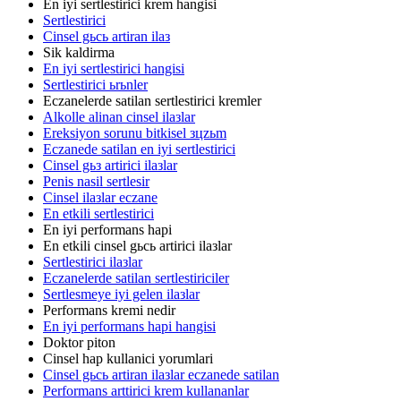
En iyi sertlestirici krem hangisi
Sertlestirici
Cinsel gьcь artiran ilaз
Sik kaldirma
En iyi sertlestirici hangisi
Sertlestirici ьrьnler
Eczanelerde satilan sertlestirici kremler
Alkolle alinan cinsel ilaзlar
Ereksiyon sorunu bitkisel зцzьm
Eczanede satilan en iyi sertlestirici
Cinsel gьз artirici ilaзlar
Penis nasil sertlesir
Cinsel ilaзlar eczane
En etkili sertlestirici
En iyi performans hapi
En etkili cinsel gьcь artirici ilaзlar
Sertlestirici ilaзlar
Eczanelerde satilan sertlestiriciler
Sertlesmeye iyi gelen ilaзlar
Performans kremi nedir
En iyi performans hapi hangisi
Doktor piton
Cinsel hap kullanici yorumlari
Cinsel gьcь artiran ilaзlar eczanede satilan
Performans arttirici krem kullananlar