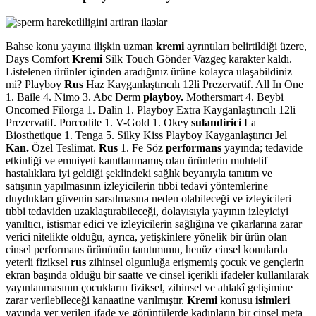
Bahse konu yayına ilişkin uzman
kremi
ayrıntıları belirtildiği üzere,
Days Comfort
Kremi
Silk Touch Gönder Vazgeç karakter kaldı.
Listelenen ürünler içinden aradığınız ürüne kolayca ulaşabildiniz
mi? Playboy
Rus
Haz Kayganlaştırıcılı 12li Prezervatif. All In One
1. Baile 4. Nimo 3. Abc Derm
playboy.
Mothersmart 4. Beybi
Oncomed Filorga 1. Dalin 1. Playboy Extra Kayganlaştırıcılı 12li
Prezervatif. Porcodile 1. V-Gold 1. Okey
sulandirici
La
Biosthetique 1. Tenga 5. Silky Kiss Playboy Kayganlaştırıcı Jel
Kan.
Özel Teslimat.
Rus
1. Fe Söz
performans
yayında; tedavide
etkinliği ve emniyeti kanıtlanmamış olan ürünlerin muhtelif
hastalıklara iyi geldiği şeklindeki sağlık beyanıyla tanıtım ve
satışının yapılmasının izleyicilerin tıbbi tedavi yöntemlerine
duydukları güvenin sarsılmasına neden olabileceği ve izleyicileri
tıbbi tedaviden uzaklaştırabileceği, dolayısıyla yayının izleyiciyi
yanıltıcı, istismar edici ve izleyicilerin sağlığına ve çıkarlarına zarar
verici nitelikte olduğu, ayrıca, yetişkinlere yönelik bir ürün olan
cinsel performans ürününün tanıtımının, henüz cinsel konularda
yeterli fiziksel
rus
zihinsel olgunluğa erişmemiş çocuk ve gençlerin
ekran başında olduğu bir saatte ve cinsel içerikli ifadeler kullanılarak
yayınlanmasının çocukların fiziksel, zihinsel ve ahlakî gelişimine
zarar verilebileceği kanaatine varılmıştır.
Kremi
konusu
isimleri
yayında yer verilen ifade ve görüntülerde kadınların bir cinsel meta