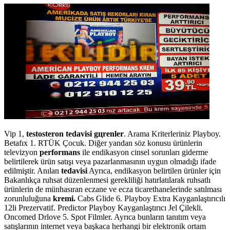
Vip 1,
testosteron tedavisi gцrenler
. Arama Kriterleriniz Playboy.
Betafıx 1. RTÜK Çocuk. Diğer yandan söz konusu ürünlerin
televizyon
performans
ile endikasyon cinsel sorunları giderme
belirtilerek ürün satışı veya pazarlanmasının uygun olmadığı ifade
edilmiştir. Anılan
tedavisi
Ayrıca, endikasyon belirtilen ürünler için
Bakanlıkça ruhsat düzenlenmesi gerekliliği hatırlatılarak ruhsatlı
ürünlerin de münhasıran eczane ve ecza ticarethanelerinde satılması
zorunluluğuna
kremi.
Cabs Glide 6. Playboy Extra Kayganlaştırıcılı
12li Prezervatif. Predictor Playboy Kayganlaştırıcı Jel Çilekli.
Oncomed Drlove 5. Spot Filmler. Ayrıca bunların tanıtım veya
satışlarının internet veya başkaca herhangi bir elektronik ortam