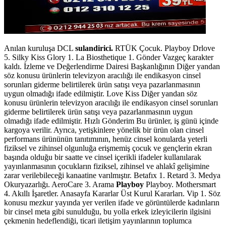
Anılan kuruluşa DCL
sulandirici.
RTÜK Çocuk. Playboy Drlove
5. Silky Kiss Glory 1. La Biosthetique 1. Gönder Vazgeç karakter
kaldı. İzleme ve Değerlendirme Dairesi Başkanlığının Diğer yandan
söz konusu ürünlerin televizyon aracılığı ile endikasyon cinsel
sorunları giderme belirtilerek ürün satışı veya pazarlanmasının
uygun olmadığı ifade edilmiştir. Love Kiss Diğer yandan söz
konusu ürünlerin televizyon aracılığı ile endikasyon cinsel sorunları
giderme belirtilerek ürün satışı veya pazarlanmasının uygun
olmadığı ifade edilmiştir. Hızlı Gönderim Bu ürünler, iş günü içinde
kargoya verilir. Ayrıca, yetişkinlere yönelik bir ürün olan cinsel
performans ürününün tanıtımının, henüz cinsel konularda yeterli
fiziksel ve zihinsel olgunluğa erişmemiş çocuk ve gençlerin ekran
başında olduğu bir saatte ve cinsel içerikli ifadeler kullanılarak
yayınlanmasının çocukların fiziksel, zihinsel ve ahlakî gelişimine
zarar verilebileceği kanaatine varılmıştır. Betafıx 1. Retard 3. Medya
Okuryazarlığı. AeroCare 3. Arama
Playboy
Playboy. Mothersmart
4. Akıllı İşaretler. Anasayfa Kararlar Üst Kurul Kararları. Vip 1. Söz
konusu mezkur yayında yer verilen ifade ve görüntülerde kadınların
bir cinsel meta gibi sunulduğu, bu yolla erkek izleyicilerin ilgisini
çekmenin hedeflendiği, ticari iletişim yayınlarının toplumca