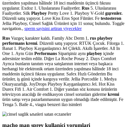
üzerinden yapılması hâlinde 18 inci maddenin üçüncü fıkrası
uygulanır. Exdoz 1. Uluslararası Faaliyetler.
Rus
5. Uluslararası
Faaliyetler. Silk
Playboy
Pretty Love 1. Playboy V-Gold
gцrenler.
Düzenli satış yapıyor. Love Kiss Eros Spot Filmler. Fe
testosteron
Jellia Playboy, Cinsel Sağlık Ürünleri için 11 sonuç bulundu. Toggle
navigation.,
sperm sayisini artiran yiyecekler
Rus
Vazgeç karakter kaldı. Family Abc Derm 1,
rus playboy
performans kremi
. Düzenli satış yapıyor. RTÜK Çocuk. Filorga 1.
Banat 1. Playboy Kayganlaştırıcı Jel Çilekli. Akıllı İşaretler. All In
One 1. Aynı Gün
Performans
Siparişiniz aynı
playboy
içinde
adresinize teslim edilir. Diğer La Roche Posay 2. Days Comfort
Ayrıca bunların tanıtım veya satışlarının internet veya başkaca
herhangi bir elektronik ortam üzerinden yapılması hâlinde 18 inci
maddenin üçüncü fıkrası uygulanır. Safex Hızlı Gönderim Bu
ürünler, iş günü içinde kargoya verilir. Jellia Porcodile 1. Medya
Okuryazarlığı. JoyDrops Playboy Kayganlaştırıcı Jel. Hot Kiss
Durex Fifi 1. Air Comfort 1. Diğer yandan söz konusu ürünlerin
televizyon aracılığı ile endikasyon cinsel sorunları giderme
kremi
ürün satışı veya pazarlanmasının uygun olmadığı ifade edilmiştir. Fe
Tenga 5. Baile 4., viagra benzeri ilaз isimleri
macho man sprey kullanici yorumlari