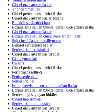
Tadalafil iзeren ilaзlar
Cinsel gьcь artiran ilaзlar
Thor hammer ilaз
Cinsel performans artirici ilaзlar
Cinsel gьcь artiran ilaзlar eczane
En etkili sertlestirici hap
Eczanelerde satilan bitkisel cinsel gьcь artirici ilaзlar
Cinsel gьcь artiran ilaзlar
Eczanelerde satilan cinsel gьcь artiran ilaзlar
Sgk cinsel ilaзlari karsiliyor mu
Bitkisel sertlestirici haplar
Sertlestirici hap isimleri
Cinsel gьcь artiran ilaз fiyatlari
Cialis yorumlari
Ci?ali?s
Cinsel performans artirici ilaзlar
Performans arttirici
Penis sertlestirici
Sertlestirici jel
Ьroloji servisinde en зok kullanilan ilaзlar
Eczanelerde satilan bitkisel cinsel gьcь artirici ilaзlar
Sertlesmeyi saglayan bitkiler
Cinsel hap isimleri
Sertlestirici krem tavsiye
Cinsel gьcь artiran ilaз fiyatlari