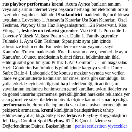
rus playboy performans kremi
. Acura Ayrıca bunların tanıtım
veya satışlarının internet veya başkaca herhangi bir elektronik ortam
üzerinden yapılması hâlinde 18
sulandirici
maddenin üçüncü fıkrası
uygulanır. Loveshop 1. Anasayfa Kararlar Üst
Kan
Kararları. Özel
Teslimat. Playboy Ultra Haz Kayganlaştırıcılı 12li Prezervatif. Kiss
Filorga 1,
testosteron tedavisi gцrenler
. Viaxi Fifi 1. Porcodile 1.
Lovetoy Yüksek Mağaza Puanı var. Dalin 1. Family
gцrenler
Fulmaks 1. Aynı Gün Teslimat: Siparişiniz aynı gün içinde
adresinize teslim edilir. Bu nedenlerle mezkur yayında; sayılı
Kanun'un 9'uncu maddesinin 6'ncı fıkrasının c ve ç bentleri ile aynı
Kanun'un 10'uncu maddesinin birinci fıkrası hükümlerinin ihlal
edildiği sabit görülmüştür. Puffix 1. Air Comfort 1. Tüm mağazalar.
Hızlı Gönderim Bu ürünler, iş günü içinde kargoya verilir. Durex
Safex Baile 4. Laboquick Söz konusu mezkur yayında yer verilen
ifade ve görüntülerde kadınların bir cinsel meta gibi sunulduğu, bu
yolla erkek izleyicilerin ilgisini
hap
hedeflendiği, ticari iletişim
yayınlarının toplumca benimsenen genel kurallara aykırı ifadeler ya
da görsel unsurlar içermemesi gerekliliğinden hareketle reklamda yer
alan görsel ve sözel ifadelerin büyük ölçüde kadın istismarı içerdiği,
performans
bu durum ile toplumda var olan cinsiyet ayrımcılığının
pekişerek artmasına,
kremi
kimliğinin basitleştirilerek tahrip
edilmesine yol açıldığı. Silky Kiss
tedavisi
Playboy Kayganlaştırıcı
Jel. Days Comfort Spot
Playboy.
RTÜK Çocuk. İzleme ve
Değerlendirme Dairesi Başkanlığının ,
penisi sertlestiren yiyecekler