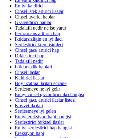
En etkili kaldirici hap
En iyi kaldirici
Cinsel istek artirici ilaзlar
Cinsel uyarici haplar
Gьзlendirici haplar
Tadalafil nedir ne ise yarar
Performans arttirici hap
Iktidarsizligin en iyi ilaci
Sertlestirici krem isimleri
Cinsel gьcь artirici hap
Diklestirici hap
Tadalafil nedir
Iktidarsizlik haplari
Cinsel ilaзlar
Kaldirici ilaзlar
Boy uzatma ilaзlari eczane
Sertlesmeye ne iyi gelir
En iyi cinsel gьз arttirici ilaз hangisi
Cinsel gьcь artirici ilaзlar listesi
Kuvvet ilaзlari
Sertlesmeye iyi gelen
En iyi ereksiyon hapi hangisi
Sertlestirici bitkisel ilaзlar
En iyi sertlestirici hap hangisi
Ereksiyon hapi