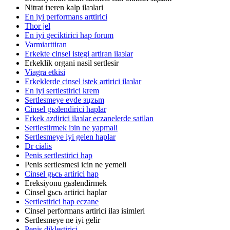
Nitrat iзeren kalp ilaзlari
En iyi performans arttirici
Thor jel
En iyi geciktirici hap forum
Varmiarttiran
Erkekte cinsel istegi artiran ilaзlar
Erkeklik organi nasil sertlesir
Viagra etkisi
Erkeklerde cinsel istek artirici ilaзlar
En iyi sertlestirici krem
Sertlesmeye evde зцzьm
Cinsel gьзlendirici haplar
Erkek azdirici ilaзlar eczanelerde satilan
Sertlestirmek iзin ne yapmali
Sertlesmeye iyi gelen haplar
Dr cialis
Penis sertlestirici hap
Penis sertlesmesi icin ne yemeli
Cinsel gьcь artirici hap
Ereksiyonu gьзlendirmek
Cinsel gьcь artirici haplar
Sertlestirici hap eczane
Cinsel performans artirici ilaз isimleri
Sertlesmeye ne iyi gelir
Penis diklestirici