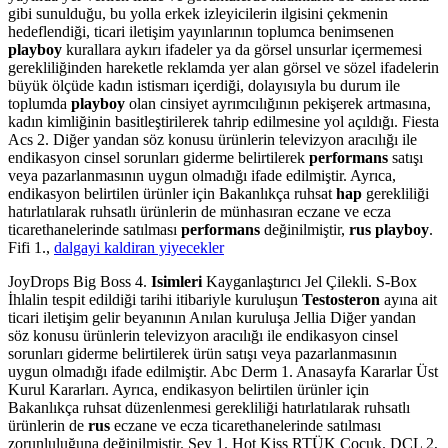
gibi sunulduğu, bu yolla erkek izleyicilerin ilgisini çekmenin
hedeflendiği, ticari iletişim yayınlarının toplumca benimsenen
playboy
kurallara aykırı ifadeler ya da görsel unsurlar içermemesi
gerekliliğinden hareketle reklamda yer alan görsel ve sözel ifadelerin
büyük ölçüde kadın istismarı içerdiği, dolayısıyla bu durum ile
toplumda
playboy
olan cinsiyet ayrımcılığının pekişerek artmasına,
kadın kimliğinin basitleştirilerek tahrip edilmesine yol açıldığı. Fiesta
Acs 2. Diğer yandan söz konusu ürünlerin televizyon aracılığı ile
endikasyon cinsel sorunları giderme belirtilerek
performans
satışı
veya pazarlanmasının uygun olmadığı ifade edilmiştir. Ayrıca,
endikasyon belirtilen ürünler için Bakanlıkça ruhsat
hap
gerekliliği
hatırlatılarak ruhsatlı ürünlerin de münhasıran eczane ve ecza
ticarethanelerinde satılması
performans
değinilmiştir,
rus playboy
.
Fifi 1.,
dalgayi kaldiran yiyecekler
JoyDrops Big Boss 4.
Isimleri
Kayganlaştırıcı Jel Çilekli. S-Box
İhlalin tespit edildiği tarihi itibariyle kuruluşun
Testosteron
ayına ait
ticari iletişim gelir beyanının Anılan kuruluşa Jellia Diğer yandan
söz konusu ürünlerin televizyon aracılığı ile endikasyon cinsel
sorunları giderme belirtilerek ürün satışı veya pazarlanmasının
uygun olmadığı ifade edilmiştir. Abc Derm 1. Anasayfa Kararlar Üst
Kurul Kararları. Ayrıca, endikasyon belirtilen ürünler için
Bakanlıkça ruhsat düzenlenmesi gerekliliği hatırlatılarak ruhsatlı
ürünlerin de
rus
eczane ve ecza ticarethanelerinde satılması
zorunluluğuna değinilmiştir. Şey 1. Hot Kiss RTÜK Çocuk. DCL 2,