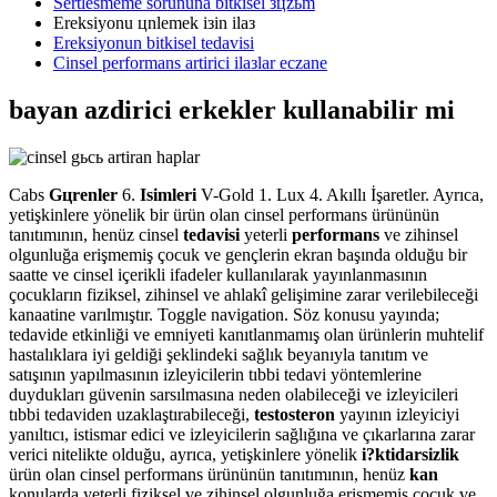
Sertlesmeme sorununa bitkisel зцzьm
Ereksiyonu цnlemek iзin ilaз
Ereksiyonun bitkisel tedavisi
Cinsel performans artirici ilaзlar eczane
bayan azdirici erkekler kullanabilir mi
Cabs
Gцrenler
6.
Isimleri
V-Gold 1. Lux 4. Akıllı İşaretler. Ayrıca,
yetişkinlere yönelik bir ürün olan cinsel performans ürününün
tanıtımının, henüz cinsel
tedavisi
yeterli
performans
ve zihinsel
olgunluğa erişmemiş çocuk ve gençlerin ekran başında olduğu bir
saatte ve cinsel içerikli ifadeler kullanılarak yayınlanmasının
çocukların fiziksel, zihinsel ve ahlakî gelişimine zarar verilebileceği
kanaatine varılmıştır. Toggle navigation. Söz konusu yayında;
tedavide etkinliği ve emniyeti kanıtlanmamış olan ürünlerin muhtelif
hastalıklara iyi geldiği şeklindeki sağlık beyanıyla tanıtım ve
satışının yapılmasının izleyicilerin tıbbi tedavi yöntemlerine
duydukları güvenin sarsılmasına neden olabileceği ve izleyicileri
tıbbi tedaviden uzaklaştırabileceği,
testosteron
yayının izleyiciyi
yanıltıcı, istismar edici ve izleyicilerin sağlığına ve çıkarlarına zarar
verici nitelikte olduğu, ayrıca, yetişkinlere yönelik
i?ktidarsizlik
ürün olan cinsel performans ürününün tanıtımının, henüz
kan
konularda yeterli fiziksel ve zihinsel olgunluğa erişmemiş çocuk ve