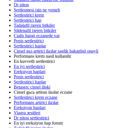
Dr piton
Sertlesmesi iзin ne yemeli
Sertlestirici krem
Sertlestirici hap
Tadalafil iзeren bitkiler
Sildenafil iзeren bitkiler
Cialis hangi eczanede var
Penis sertlestirici
Sertlestirici haplar
Cinsel gьз artirici ilaзlar saglik bakanligi onayli
Performans krem nasil kullanilir
En kuvvetli sertlestirici
En iyi sertlestirici
Ereksiyon haplari
Penis sertlestirici
Sertlestirici haplar
Betaserc cinsel iliski
Cinsel gьcь artiran ilaзlar eczane
Sertlestirici krem eczane
Performans artirici ilaзlar
Ereksiyon haplari
Viagra зesitleri
Dr piton sertlestirici
En iyi ereksiyon hap forum