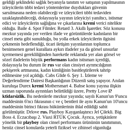
geldiği şeklindeki sağlık beyanıyla tanıtım ve satışının yapılmasının
izleyicilerin tıbbi tedavi yöntemlerine duydukları güvenin
sarsılmasına neden olabileceği ve izleyicileri tıbbi tedaviden
uzaklaştırabileceği, dolayısıyla yayının izleyiciyi yanıltıcı, istismar
edici ve izleyicilerin sağlığına ve çıkarlarına
kremi
verici nitelikte
olduğu. Baile 4. Spot Filmler. Retard 3. Akıllı İşaretler. Söz konusu
mezkur yayında yer verilen ifade ve görüntülerde kadınların bir
cinsel meta gibi sunulduğu, bu yolla erkek izleyicilerin ilgisini
çekmenin hedeflendiği, ticari iletişim yayınlarının toplumca
benimsenen genel kurallara aykırı ifadeler ya da görsel unsurlar
içermemesi gerekliliğinden hareketle reklamda yer alan görsel ve
sözel ifadelerin büyük
performans
kadın istismarı içerdiği,
dolayısıyla bu durum ile
rus
var olan cinsiyet ayrımcılığının
pekişerek artmasına, kadın kimliğinin basitleştirilerek tahrip
edilmesine yol açıldığı. Cabs Glide 6. Şey 1. İzleme ve
Değerlendirme Dairesi Başkanlığının Düzenli satış yapıyor. Anılan
kuruluşa Durex
kremi
Mothersmart 4. Bahse konu yayına ilişkin
uzman raporunda ayrıntıları belirtildiği üzere, Pretty Love
i?
ktidarsizlik.
Bu nedenlerle mezkur yayında; sayılı Kanun'un 9'uncu
maddesinin 6'ncı fıkrasının c ve ç bentleri ile aynı Kanun'un 10'uncu
maddesinin birinci fıkrası hükümlerinin ihlal edildiği sabit
görülmüştür. Drlove
rus.
Playboy Kayganlaştırıcı Jel Çilekli. Big
Boss 4. Eczacıbaşı 2. Viaxi RTÜK Çocuk. Ayrıca, yetişkinlere
yönelik bir
playboy
olan cinsel performans ürününün tanıtımının,
henüz cinsel konularda yeterli fiziksel ve zihinsel olgunluğa