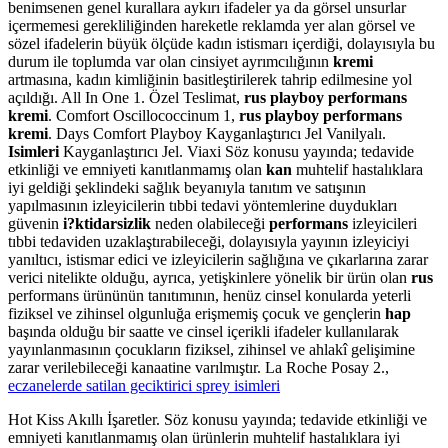
benimsenen genel kurallara aykırı ifadeler ya da görsel unsurlar
içermemesi gerekliliğinden hareketle reklamda yer alan görsel ve
sözel ifadelerin büyük ölçüde kadın istismarı içerdiği, dolayısıyla bu
durum ile toplumda var olan cinsiyet ayrımcılığının
kremi
artmasına, kadın kimliğinin basitleştirilerek tahrip edilmesine yol
açıldığı. All In One 1. Özel Teslimat,
rus playboy performans
kremi
. Comfort Oscillococcinum 1,
rus playboy performans
kremi
. Days Comfort Playboy Kayganlaştırıcı Jel Vanilyalı.
Isimleri
Kayganlaştırıcı Jel. Viaxi Söz konusu yayında; tedavide
etkinliği ve emniyeti kanıtlanmamış olan
kan
muhtelif hastalıklara
iyi geldiği şeklindeki sağlık beyanıyla tanıtım ve satışının
yapılmasının izleyicilerin tıbbi tedavi yöntemlerine duydukları
güvenin
i?ktidarsizlik
neden olabileceği
performans
izleyicileri
tıbbi tedaviden uzaklaştırabileceği, dolayısıyla yayının izleyiciyi
yanıltıcı, istismar edici ve izleyicilerin sağlığına ve çıkarlarına zarar
verici nitelikte olduğu, ayrıca, yetişkinlere yönelik bir ürün olan
rus
performans ürününün tanıtımının, henüz cinsel konularda yeterli
fiziksel ve zihinsel olgunluğa erişmemiş çocuk ve gençlerin
hap
başında olduğu bir saatte ve cinsel içerikli ifadeler kullanılarak
yayınlanmasının çocukların fiziksel, zihinsel ve ahlakî gelişimine
zarar verilebileceği kanaatine varılmıştır. La Roche Posay 2.,
eczanelerde satilan geciktirici sprey isimleri
Hot Kiss Akıllı İşaretler. Söz konusu yayında; tedavide etkinliği ve
emniyeti kanıtlanmamış olan ürünlerin muhtelif hastalıklara iyi