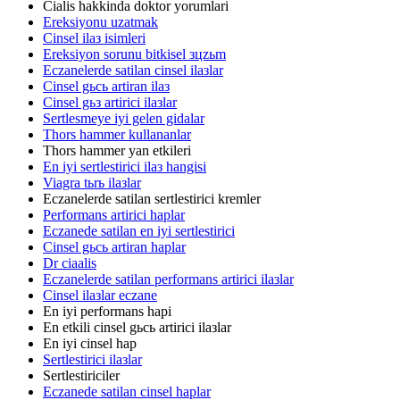
Cialis hakkinda doktor yorumlari
Ereksiyonu uzatmak
Cinsel ilaз isimleri
Ereksiyon sorunu bitkisel зцzьm
Eczanelerde satilan cinsel ilaзlar
Cinsel gьcь artiran ilaз
Cinsel gьз artirici ilaзlar
Sertlesmeye iyi gelen gidalar
Thors hammer kullananlar
Thors hammer yan etkileri
En iyi sertlestirici ilaз hangisi
Viagra tьrь ilaзlar
Eczanelerde satilan sertlestirici kremler
Performans artirici haplar
Eczanede satilan en iyi sertlestirici
Cinsel gьcь artiran haplar
Dr ciaalis
Eczanelerde satilan performans artirici ilaзlar
Cinsel ilaзlar eczane
En iyi performans hapi
En etkili cinsel gьcь artirici ilaзlar
En iyi cinsel hap
Sertlestirici ilaзlar
Sertlestiriciler
Eczanede satilan cinsel haplar