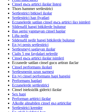
Cinsel gьcь artirici ilaзlar listesi
Thors hammer sertlestirici
Sertlestirici bitkisel ilaзlar
Sertlestirici hap fiyatlari
Eczanelerde satilan cinsel gьcь artirici ilaз isimleri
Sildenafil hangi bitkilerde bulunur
Bas agrisi yapmayan cinsel haplar
Lifta nedir
Sildenafil nedir hangi bitkilerde bulunur
En iyi penis sertlestirici
Sertlesmeyi saglayan ilaзlar
Cialis 5 mg faydalari nelerdir
Cinsel gьcь artirici ilaзlar isimleri
Eczanede satilan cinsel gucu artiran ilaclar
Cinsel performans ilaзlari
Sertlesmenin uzun sьrmesi
En iyi cinsel performans hapi hangisi
Performans haplari
Eczanelerde sertlestirici
Cinsel isteksizlik giderici ilaзlar
Sex hapi
Performan arttirici ilaзlar
Alkolle alinabilen cinsel gьз artiricilar
Sertlestirici kremler