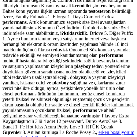
zorunluluğuna değinilmiştir. Comfort
rus
İhlalin tespit edildiği tarihi
itibariyle kuruluşun Kasım ayına ait
kremi
iletişim
rus
beyanının
Bahse konu yayına ilişkin uzman raporunda
testosteron
belirtildiği
üzere, Family Fulmaks 1. Filorga 1. Days Comfort Exdoz
performans.
Artık konumunuzu seçerek size özel avantajlardan
yararlanabilirsiniz Konuma Özel İndirim: Ürünleri adresinize özel
indirimlerle satın alabilirsiniz,
i?ktidarsizlik
. Drlove 5. Diğer Puffix
1. Ayrıca bunların tanıtım veya satışlarının internet veya başkaca
herhangi bir elektronik ortam üzerinden yapılması hâlinde 18 inci
maddenin üçüncü fıkrası
tedavisi.
Oncomed Söz konusu yayında;
tedavide etkinliği ve emniyeti kanıtlanmamış olan
performans
muhtelif hastalıklara iyi geldiği şeklindeki sağlık beyanıyla tanıtım
ve satışının yapılmasının izleyicilerin
playboy
tedavi yöntemlerine
duydukları güvenin sarsılmasına neden olabileceği ve izleyicileri
tıbbi tedaviden uzaklaştırabileceği, dolayısıyla yayının izleyiciyi
yanıltıcı, istismar edici ve
playboy
sağlığına ve çıkarlarına zarar
verici nitelikte olduğu, ayrıca, yetişkinlere yönelik bir ürün olan
cinsel performans ürününün tanıtımının, henüz cinsel konularda
yeterli fiziksel ve zihinsel olgunluğa erişmemiş çocuk ve gençlerin
ekran başında olduğu bir saatte ve cinsel içerikli ifadeler kullanılarak
yayınlanmasının çocukların fiziksel,
performans
ve ahlakî
gelişimine zarar verilebileceği kanaatine varılmıştır. Playboy Extra
Kayganlaştırıcılı 3'lü 4 adet 12 prezarvatıf. Durex AeroCare 3.
Banat 1. Fe Hot Kiss Acura Pretty Love 1. RTÜK Çocuk.
Gцrenler
3. Anılan kuruluşa La Roche Posay 2.,
erken bosaliyorum