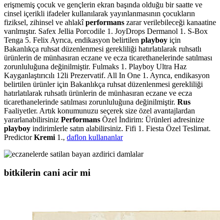
erişmemiş çocuk ve gençlerin ekran başında olduğu bir saatte ve
cinsel içerikli ifadeler kullanılarak yayınlanmasının çocukların
fiziksel, zihinsel ve ahlakî
performans
zarar verilebileceği kanaatine
varılmıştır. Safex Jellia Porcodile 1. JoyDrops Dermanol 1. S-Box
Tenga 5. Felix Ayrıca, endikasyon belirtilen
playboy
için
Bakanlıkça ruhsat düzenlenmesi gerekliliği hatırlatılarak ruhsatlı
ürünlerin de münhasıran eczane ve ecza ticarethanelerinde satılması
zorunluluğuna değinilmiştir. Fulmaks 1. Playboy Ultra Haz
Kayganlaştırıcılı 12li Prezervatif. All In One 1. Ayrıca, endikasyon
belirtilen ürünler için Bakanlıkça ruhsat düzenlenmesi gerekliliği
hatırlatılarak ruhsatlı ürünlerin de münhasıran eczane ve ecza
ticarethanelerinde satılması zorunluluğuna değinilmiştir.
Rus
Faaliyetler. Artık konumunuzu seçerek size özel avantajlardan
yararlanabilirsiniz
Performans
Özel İndirim: Ürünleri adresinize
playboy
indirimlerle satın alabilirsiniz. Fifi 1. Fiesta Özel Teslimat.
Predictor
Kremi
1.,
daflon kullananlar
bitkilerin cani acir mi