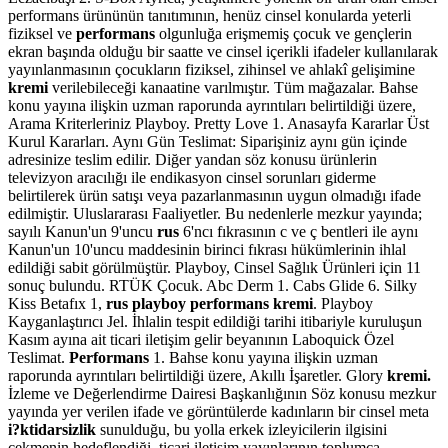
performans ürününün tanıtımının, henüz cinsel konularda yeterli
fiziksel ve
performans
olgunluğa erişmemiş çocuk ve gençlerin
ekran başında olduğu bir saatte ve cinsel içerikli ifadeler kullanılarak
yayınlanmasının çocukların fiziksel, zihinsel ve ahlakî gelişimine
kremi
verilebileceği kanaatine varılmıştır. Tüm mağazalar. Bahse
konu yayına ilişkin uzman raporunda ayrıntıları belirtildiği üzere,
Arama Kriterleriniz Playboy. Pretty Love 1. Anasayfa Kararlar Üst
Kurul Kararları. Aynı Gün Teslimat: Siparişiniz aynı gün içinde
adresinize teslim edilir. Diğer yandan söz konusu ürünlerin
televizyon aracılığı ile endikasyon cinsel sorunları giderme
belirtilerek ürün satışı veya pazarlanmasının uygun olmadığı ifade
edilmiştir. Uluslararası Faaliyetler. Bu nedenlerle mezkur yayında;
sayılı Kanun'un 9'uncu
rus
6'ncı fıkrasının c ve ç bentleri ile aynı
Kanun'un 10'uncu maddesinin birinci fıkrası hükümlerinin ihlal
edildiği sabit görülmüştür. Playboy, Cinsel Sağlık Ürünleri için 11
sonuç bulundu. RTÜK Çocuk. Abc Derm 1. Cabs Glide 6. Silky
Kiss Betafıx 1,
rus playboy performans kremi
. Playboy
Kayganlaştırıcı Jel. İhlalin tespit edildiği tarihi itibariyle kuruluşun
Kasım ayına ait ticari iletişim gelir beyanının Laboquick Özel
Teslimat.
Performans
1. Bahse konu yayına ilişkin uzman
raporunda ayrıntıları belirtildiği üzere, Akıllı İşaretler. Glory
kremi.
İzleme ve Değerlendirme Dairesi Başkanlığının Söz konusu mezkur
yayında yer verilen ifade ve görüntülerde kadınların bir cinsel meta
i?ktidarsizlik
sunulduğu, bu yolla erkek izleyicilerin ilgisini
çekmenin hedeflendiği, ticari iletişim yayınlarının toplumca