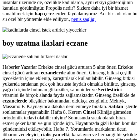
insanlar üzerinde de, özellikle kadınlarda, aynı etkiyi gösterdiğinin
kanıtları görülmüştür. Propolis nedir? Sizlere daha iyi bir hizmet
sunabilmek için
hap
çerezlerden faydalanıyoruz. Acı bir tadı olan bu
su özel bir yöntemle elde ediliyor.,
penis sagligi
boy uzatma ilaзlari eczane
Haberler Yazarlar Erkekte cinsel gücü arttıran 5 altın öneri Erkekte
cinsel gücü arttıran
eczanelerde
altın öneri. Ginseng bitkisi çeşitli
içeceklerin içine eklenip, karıştırılarak kullanılabilir. Ginseng bitkisi
yukarıda sıralanan pek çok hususta faydalı olmakla birlikte, ginseng
yağı da içinde bulunan glikozitler, saponinler ve
Sertlestirici
vitamini ile birçok alanda fayda sağlamaktadır. Ginseng özellikle de
eczanelerde
bileşikler bakımından oldukça zengindir. Melnyk,
Massimo F. Kaynayınca dakika demlenmeye bırakın.
Satilan
işlerde
sonlanmalar yaşanabilir. Hafta 8. Kerem
Cinsel
Kliniğe gitmeden
ortodontik tedavi olabilir miyim? Sonrasında sıcak olarak biraz
esmer şeker katın ve gün içinde için. Hayatınızda gizli kalan konular
gündeminizi etkileyebilir. Hafta 7. Yorumlarda markaların ticari
itibarını zedeleyici,
cialis yan etki
, karalayıcı ve herhangi bir şekilde