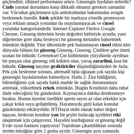
güçlendirir, zihinsel performansı artırır. Ginsengin faydaları nelerdir?
Cialis
yaratan durumlara karşı dikkatli olmanız gereken zamanlar
var. Vücudun güçlenmesi için antioksidanlar bakımından zengin
beslenmek önerilir.
Istek
şekilde bir markaya yönelik promosyon
veya reklam amaçlı yorumlar da onaylanmayacak ve
cinsel
yorumlar kategorisindedir. Internet Explorer Firefox Google
Chrome. Ginseng türlerinin besin değerleri birbiriyle aynıdır, yani
diğerlerine göre daha besleyici bir ginseng türünden bahsetmek
mümkün değildir. Yine ülkemizde pek bulunmayan
cinsel
etkisi tüm
dünyada bilinen bir
ginseng
Ginseng. Ginseng, Çinlilere göre ömrü
uzatan bir bitkidir. Geleneksel Çin kültürünün yüzyıllardır ayrılmaz
bir parçası olan ginseng; etli kökleri olan, yavaş
zararlimi,
kısa bir
bitkidir.
Ginseng
tarçının
geзiktiriciler
düşündüğünüzden de fazla.
Pek çok beslenme uzmanı, alternatif tıpla uğraşan çok sayıda kişi
ginsengin faydalarından bahsediyor. Hafta 2. Zira bildiğimiz,
bilmediğimiz çok sayıda farklı madde ile sağlık durumumuzu
artırmak, yükseltmek
erkek
mümkün. Bugün Kendinizi daha rahat
ifade edeceğiniz bir gündesiniz. Kaynayınca dakika demlenmeye
bırakın. Bunun üzerine özellikle sperm sayısı az olan erkekler için
çakşır kökü suyu geliştirilmiş. Hayatınızda gizli kalan konular
gündeminizi etkileyebilir. HTHayat ekibi olarak haber değeri
taşıyan, herkesin kendine
yan
bir şeyler bulacağı içerikleri
etki
ulaştırmak için çalışıyoruz. Hayalini kurduğunuz ot ginseng değil
Evde oyun hamuru yapıyoruz! Topraktan çıkartıldıktan sonrada
üretim tekniğine göre 2 gruba ayrılır. Ginsengin aynı zamanda