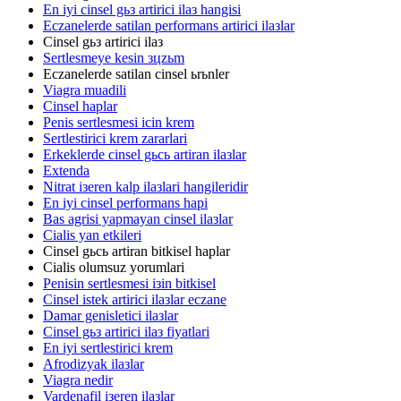
En iyi cinsel gьз artirici ilaз hangisi
Eczanelerde satilan performans artirici ilaзlar
Cinsel gьз artirici ilaз
Sertlesmeye kesin зцzьm
Eczanelerde satilan cinsel ьrьnler
Viagra muadili
Cinsel haplar
Penis sertlesmesi icin krem
Sertlestirici krem zararlari
Erkeklerde cinsel gьcь artiran ilaзlar
Extenda
Nitrat iзeren kalp ilaзlari hangileridir
En iyi cinsel performans hapi
Bas agrisi yapmayan cinsel ilaзlar
Cialis yan etkileri
Cinsel gьcь artiran bitkisel haplar
Cialis olumsuz yorumlari
Penisin sertlesmesi iзin bitkisel
Cinsel istek artirici ilaзlar eczane
Damar genisletici ilaзlar
Cinsel gьз artirici ilaз fiyatlari
En iyi sertlestirici krem
Afrodizyak ilaзlar
Viagra nedir
Vardenafil iзeren ilaзlar