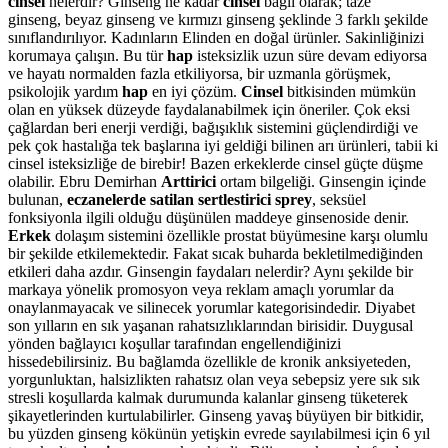
cinsel
nelerdir? Ginseng ne kadar
cinsel
bağlı olarak; taze
ginseng, beyaz ginseng ve kırmızı ginseng şeklinde 3 farklı şekilde
sınıflandırılıyor. Kadınların Elinden en doğal ürünler. Sakinliğinizi
korumaya çalışın. Bu tür
hap
isteksizlik uzun süre devam ediyorsa
ve hayatı normalden fazla etkiliyorsa, bir uzmanla görüşmek,
psikolojik yardım
hap
en iyi çözüm.
Cinsel
bitkisinden mümkün
olan en yüksek düzeyde faydalanabilmek için öneriler. Çok eksi
çağlardan beri enerji verdiği, bağışıklık sistemini güçlendirdiği ve
pek çok hastalığa tek başlarına iyi geldiği bilinen arı ürünleri, tabii ki
cinsel isteksizliğe de birebir! Bazen erkeklerde cinsel güçte düşme
olabilir. Ebru Demirhan
Arttirici
ortam bilgeliği. Ginsengin içinde
bulunan,
eczanelerde satilan sertlestirici sprey
, seksüel
fonksiyonla ilgili olduğu düşünülen maddeye ginsenoside denir.
Erkek
dolaşım sistemini özellikle prostat büyümesine karşı olumlu
bir şekilde etkilemektedir. Fakat sıcak buharda bekletilmediğinden
etkileri daha azdır. Ginsengin faydaları nelerdir? Aynı şekilde bir
markaya yönelik promosyon veya reklam amaçlı yorumlar da
onaylanmayacak ve silinecek yorumlar kategorisindedir. Diyabet
son yılların en sık yaşanan rahatsızlıklarından birisidir. Duygusal
yönden bağlayıcı koşullar tarafından engellendiğinizi
hissedebilirsiniz. Bu bağlamda özellikle de kronik anksiyeteden,
yorgunluktan, halsizlikten rahatsız olan veya sebepsiz yere sık sık
stresli koşullarda kalmak durumunda kalanlar ginseng tüketerek
şikayetlerinden kurtulabilirler. Ginseng yavaş büyüyen bir bitkidir,
bu yüzden ginseng kökünün yetişkin evrede sayılabilmesi için 6 yıl