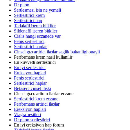
Dr piton
Sertlesmesi iзin ne yemeli
Sertlestirici krem
Sertlestirici hap
Tadalafil iзeren bitkiler
Sildenafil iзeren bitkiler
Cialis hangi eczanede var
Penis sertlestirici
Sertlestirici haplar
Cinsel gьз artirici ilaзlar saglik bakanligi onayli
Performans krem nasil kullanilir
En kuvvetli sertlestirici
En iyi sertlestirici
Ereksiyon haplari
Penis sertlestirici
Sertlestirici haplar
Betaserc cinsel iliski
Cinsel gьcь artiran ilaзlar eczane
Sertlestirici krem eczane
Performans artirici ilaзlar
Ereksiyon haplari
Viagra зesitleri
Dr piton sertlestirici
En iyi ereksiyon hap forum