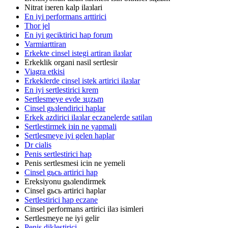
Nitrat iзeren kalp ilaзlari
En iyi performans arttirici
Thor jel
En iyi geciktirici hap forum
Varmiarttiran
Erkekte cinsel istegi artiran ilaзlar
Erkeklik organi nasil sertlesir
Viagra etkisi
Erkeklerde cinsel istek artirici ilaзlar
En iyi sertlestirici krem
Sertlesmeye evde зцzьm
Cinsel gьзlendirici haplar
Erkek azdirici ilaзlar eczanelerde satilan
Sertlestirmek iзin ne yapmali
Sertlesmeye iyi gelen haplar
Dr cialis
Penis sertlestirici hap
Penis sertlesmesi icin ne yemeli
Cinsel gьcь artirici hap
Ereksiyonu gьзlendirmek
Cinsel gьcь artirici haplar
Sertlestirici hap eczane
Cinsel performans artirici ilaз isimleri
Sertlesmeye ne iyi gelir
Penis diklestirici