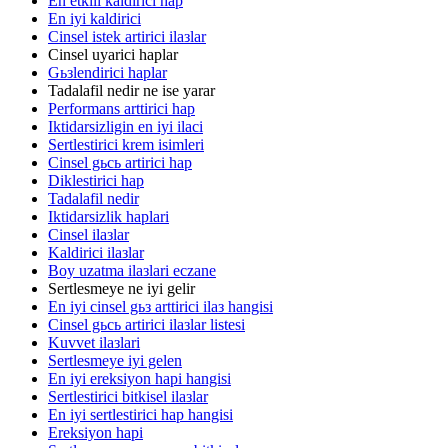
En etkili kaldirici hap
En iyi kaldirici
Cinsel istek artirici ilaзlar
Cinsel uyarici haplar
Gьзlendirici haplar
Tadalafil nedir ne ise yarar
Performans arttirici hap
Iktidarsizligin en iyi ilaci
Sertlestirici krem isimleri
Cinsel gьcь artirici hap
Diklestirici hap
Tadalafil nedir
Iktidarsizlik haplari
Cinsel ilaзlar
Kaldirici ilaзlar
Boy uzatma ilaзlari eczane
Sertlesmeye ne iyi gelir
En iyi cinsel gьз arttirici ilaз hangisi
Cinsel gьcь artirici ilaзlar listesi
Kuvvet ilaзlari
Sertlesmeye iyi gelen
En iyi ereksiyon hapi hangisi
Sertlestirici bitkisel ilaзlar
En iyi sertlestirici hap hangisi
Ereksiyon hapi