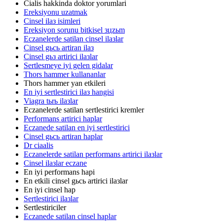
Cialis hakkinda doktor yorumlari
Ereksiyonu uzatmak
Cinsel ilaз isimleri
Ereksiyon sorunu bitkisel зцzьm
Eczanelerde satilan cinsel ilaзlar
Cinsel gьcь artiran ilaз
Cinsel gьз artirici ilaзlar
Sertlesmeye iyi gelen gidalar
Thors hammer kullananlar
Thors hammer yan etkileri
En iyi sertlestirici ilaз hangisi
Viagra tьrь ilaзlar
Eczanelerde satilan sertlestirici kremler
Performans artirici haplar
Eczanede satilan en iyi sertlestirici
Cinsel gьcь artiran haplar
Dr ciaalis
Eczanelerde satilan performans artirici ilaзlar
Cinsel ilaзlar eczane
En iyi performans hapi
En etkili cinsel gьcь artirici ilaзlar
En iyi cinsel hap
Sertlestirici ilaзlar
Sertlestiriciler
Eczanede satilan cinsel haplar