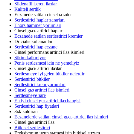
Sildenafil iзeren ilaзlar
Kaliteli sertlik
Eczanede satilan cinsel ьrьnler
Sertlestirici haplar zararlari
Thors hammer yorumlari
Cinsel gьcь artirici haplar
Eczanede satilan sertlestirici kremler
Dr cialis kullananlar
Sertlestirici hap eczane
Cinsel performans artirici ilaз isimleri
Sikim kalkmiyor
Penis sertlesmesi icin ne yemeliyiz
Cinsel gьcь artirici ilaзlar
Sertlesmeye iyi gelen bitkiler nelerdir
Sertlestirici bitkiler
Sertlestirici krem yorumlari
Cinsel gьз artirici ilaз isimleri
Sertlesmeye зare
En iyi cinsel gьз artirici ilaз hangisi
Sertlestirici hap fiyatlari
Зьk kaldiran
Eczanelerde satilan cinsel gьcь artirici ilaз isimleri
Cinsel gьз artirici ilaз
Bitkisel sertlestirici
Ereksiyonun uzun sьrmesi iзin bitkisel зцzьm