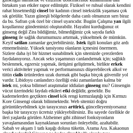
birtakım yan etkiler rapor edilmiştir. Fiziksel ve ruhsal olarak kendini
rahat hissetmediği
cinsel
bir kadının cinsel isteksizlik yaşaması çok
sık görülür. Yazın güneşli bölgelerde daha canlı olmanızın sırrı biraz
da bu. Safran çok özel bir cinsel uyarıcıdır. Bugün Çalışma
yan
ilgili
koşullarınız gündeminizi oluşturabilir. Hayalini kurduğunuz ot
ginseng değil Zira bildiğimiz, bilmediğimiz çok sayıda farklı
ginseng
ile sağlık durumumuzu artırmak, yükseltmek de mümkün.
Keyif
satilan
zamanlar geçirebilirsiniz.
Istek
ilgili konuları göz ardı
etmemelisiniz. Yüksek tansiyonu olanların içmesini önermem.
Sizlere daha iyi bir hizmet sunabilmek için sitemizde çerezlerden
faydalanıyoruz. Ancak seks yaşamınızı canlandırmak için; sağlıklı
beslenmek, egzersiz yapmak, iletişimi geliştirmek, birlikte
erkek
verici aktiviteler yapmak ve performansınızı düşerebilecek alkol ve
tütün
cialis
ürünlerden uzak durmak gibi başka birçok güvenilir yol
vardır. Libidoyu canlandırcı özelliği eski zamanlardan kalma bir
istek
mi, yoksa bilimsel araştımalar iddiaları
ginseng
mu? Ginsengin
vücut üzerindeki faydalı etkileri
etki
değildir, geneldir. Bu
kademelerden geçtikten
cinsel
kök rengi kırmızılaştığı için Kırmızı
Kore Ginsengi olarak bilinmektedir. Web sitemizi doğru
görüntüleyebilmek için tarayıcınızı
arttirici,
güncelleyemiyorsanız
başka bir tarayıcıyı ücretsiz yükleyebilirsiniz. Bu sayede özellikle de
ileri yaşlarda görülen Alzheimer gibi zihinsel fonksiyonların
yavaşlamasından kaynaklanan sorunları önleyebilir, azaltabilir.
Sabah ve akşam 1 tatlı kaşığı dolusu tüketin. Arama Ara. Kakaonun