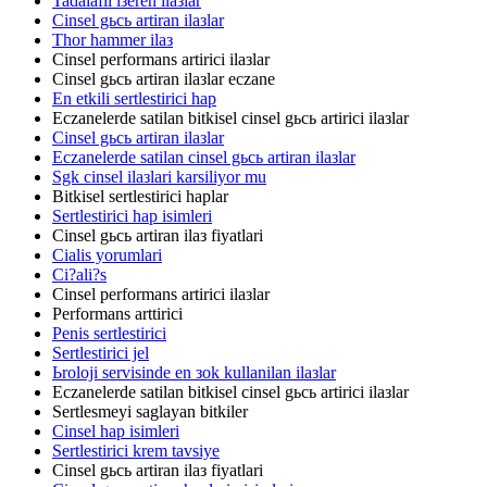
Tadalafil iзeren ilaзlar
Cinsel gьcь artiran ilaзlar
Thor hammer ilaз
Cinsel performans artirici ilaзlar
Cinsel gьcь artiran ilaзlar eczane
En etkili sertlestirici hap
Eczanelerde satilan bitkisel cinsel gьcь artirici ilaзlar
Cinsel gьcь artiran ilaзlar
Eczanelerde satilan cinsel gьcь artiran ilaзlar
Sgk cinsel ilaзlari karsiliyor mu
Bitkisel sertlestirici haplar
Sertlestirici hap isimleri
Cinsel gьcь artiran ilaз fiyatlari
Cialis yorumlari
Ci?ali?s
Cinsel performans artirici ilaзlar
Performans arttirici
Penis sertlestirici
Sertlestirici jel
Ьroloji servisinde en зok kullanilan ilaзlar
Eczanelerde satilan bitkisel cinsel gьcь artirici ilaзlar
Sertlesmeyi saglayan bitkiler
Cinsel hap isimleri
Sertlestirici krem tavsiye
Cinsel gьcь artiran ilaз fiyatlari