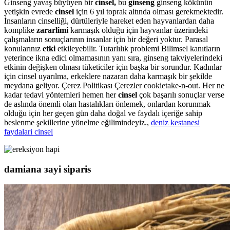
Ginseng yavaş büyüyen bir
cinsel,
bu
ginseng
ginseng kökünün
yetişkin evrede
cinsel
için 6 yıl toprak altında olması gerekmektedir.
İnsanların cinselliği, dürtüleriyle hareket eden hayvanlardan daha
komplike
zararlimi
karmaşık olduğu için hayvanlar üzerindeki
çalışmaların sonuçlarının insanlar için bir değeri yoktur. Parasal
konularınız
etki
etkileyebilir. Tutarlılık problemi Bilimsel kanıtların
yeterince ikna edici olmamasının yanı sıra, ginseng takviyelerindeki
etkinin değişken olması tüketiciler için başka bir sorundur. Kadınlar
için cinsel uyarılma, erkeklere nazaran daha karmaşık bir şekilde
meydana geliyor. Çerez Politikası Çerezler cookietake-n-out. Her ne
kadar tedavi yöntemleri hemen her
cinsel
çok başarılı sonuçlar verse
de aslında önemli olan hastalıkları önlemek, onlardan korunmak
olduğu için her geçen gün daha doğal ve faydalı içeriğe sahip
beslenme şekillerine yönelme eğilimindeyiz.,
deniz kestanesi
faydalari cinsel
damiana зayi siparis