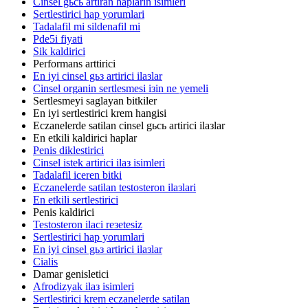
Cinsel gьcь artiran haplarin isimleri
Sertlestirici hap yorumlari
Tadalafil mi sildenafil mi
Pde5i fiyati
Sik kaldirici
Performans arttirici
En iyi cinsel gьз artirici ilaзlar
Cinsel organin sertlesmesi iзin ne yemeli
Sertlesmeyi saglayan bitkiler
En iyi sertlestirici krem hangisi
Eczanelerde satilan cinsel gьcь artirici ilaзlar
En etkili kaldirici haplar
Penis diklestirici
Cinsel istek artirici ilaз isimleri
Tadalafil iceren bitki
Eczanelerde satilan testosteron ilaзlari
En etkili sertlestirici
Penis kaldirici
Testosteron ilaci reзetesiz
Sertlestirici hap yorumlari
En iyi cinsel gьз artirici ilaзlar
Cialis
Damar genisletici
Afrodizyak ilaз isimleri
Sertlestirici krem eczanelerde satilan