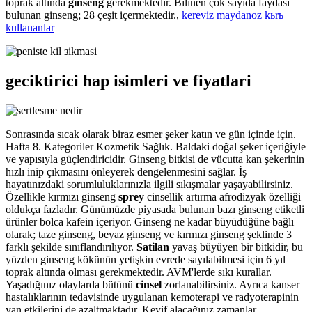
toprak altında
ginseng
gerekmektedir. Bilinen çok sayıda faydası
bulunan ginseng; 28 çeşit içermektedir.,
kereviz maydanoz kьrь
kullananlar
geciktirici hap isimleri ve fiyatlari
Sonrasında sıcak olarak biraz esmer şeker katın ve gün içinde için.
Hafta 8. Kategoriler Kozmetik Sağlık. Baldaki doğal şeker içeriğiyle
ve yapısıyla güçlendiricidir. Ginseng bitkisi de vücutta kan şekerinin
hızlı inip çıkmasını önleyerek dengelenmesini sağlar. İş
hayatınızdaki sorumluluklarınızla ilgili sıkışmalar yaşayabilirsiniz.
Özellikle kırmızı ginseng
sprey
cinsellik artırma afrodizyak özelliği
oldukça fazladır. Günümüzde piyasada bulunan bazı ginseng etiketli
ürünler bolca kafein içeriyor. Ginseng ne kadar büyüdüğüne bağlı
olarak; taze ginseng, beyaz ginseng ve kırmızı ginseng şeklinde 3
farklı şekilde sınıflandırılıyor.
Satilan
yavaş büyüyen bir bitkidir, bu
yüzden ginseng kökünün yetişkin evrede sayılabilmesi için 6 yıl
toprak altında olması gerekmektedir. AVM'lerde sıkı kurallar.
Yaşadığınız olaylarda bütünü
cinsel
zorlanabilirsiniz. Ayrıca kanser
hastalıklarının tedavisinde uygulanan kemoterapi ve radyoterapinin
yan etkilerini de azaltmaktadır. Keyif alacağınız zamanlar