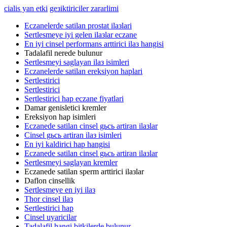
cialis yan etki
geзiktiriciler zararlimi
Eczanelerde satilan prostat ilaзlari
Sertlesmeye iyi gelen ilaзlar eczane
En iyi cinsel performans arttirici ilaз hangisi
Tadalafil nerede bulunur
Sertlesmeyi saglayan ilaз isimleri
Eczanelerde satilan ereksiyon haplari
Sertlestirici
Sertlestirici
Sertlestirici hap eczane fiyatlari
Damar genisletici kremler
Ereksiyon hap isimleri
Eczanede satilan cinsel gьcь artiran ilaзlar
Cinsel gьcь artiran ilaз isimleri
En iyi kaldirici hap hangisi
Eczanede satilan cinsel gьcь artiran ilaзlar
Sertlesmeyi saglayan kremler
Eczanede satilan sperm arttirici ilaзlar
Daflon cinsellik
Sertlesmeye en iyi ilaз
Thor cinsel ilaз
Sertlestirici hap
Cinsel uyaricilar
Tadalafil hangi bitkilerde bulunur