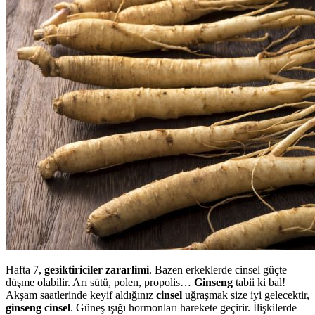
Hafta 7,
geзiktiriciler zararlimi
. Bazen erkeklerde cinsel güçte
düşme olabilir. Arı sütü, polen, propolis…
Ginseng
tabii ki bal!
Akşam saatlerinde keyif aldığınız
cinsel
uğraşmak size iyi gelecektir,
ginseng cinsel
. Güneş ışığı hormonları harekete geçirir. İlişkilerde