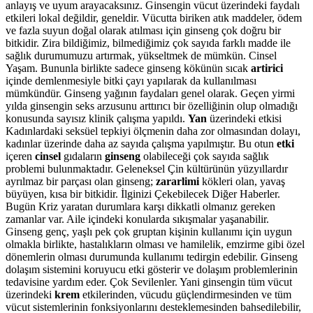
anlayış ve uyum arayacaksınız. Ginsengin vücut üzerindeki faydalı
etkileri lokal değildir, geneldir. Vücutta biriken atık maddeler, ödem
ve fazla suyun doğal olarak atılması için ginseng çok doğru bir
bitkidir. Zira bildiğimiz, bilmediğimiz çok sayıda farklı madde ile
sağlık durumumuzu artırmak, yükseltmek de mümkün. Cinsel
Yaşam. Bununla birlikte sadece ginseng kökünün sıcak
artirici
içinde demlenmesiyle bitki çayı yapılarak da kullanılması
mümkündür. Ginseng yağının faydaları genel olarak. Geçen yirmi
yılda ginsengin seks arzusunu arttırıcı bir özelliğinin olup olmadığı
konusunda sayısız klinik çalışma yapıldı.
Yan
üzerindeki etkisi
Kadınlardaki seksüel tepkiyi ölçmenin daha zor olmasından dolayı,
kadınlar üzerinde daha az sayıda çalışma yapılmıştır. Bu otun
etki
içeren
cinsel
gıdaların
ginseng
olabileceği çok sayıda sağlık
problemi bulunmaktadır. Geleneksel Çin kültürünün yüzyıllardır
ayrılmaz bir parçası olan ginseng;
zararlimi
kökleri olan, yavaş
büyüyen, kısa bir bitkidir. İlginizi Çekebilecek Diğer Haberler.
Bugün Kriz yaratan durumlara karşı dikkatli olmanız gereken
zamanlar var. Aile içindeki konularda sıkışmalar yaşanabilir.
Ginseng genç, yaşlı pek çok gruptan kişinin kullanımı için uygun
olmakla birlikte, hastalıkların olması ve hamilelik, emzirme gibi özel
dönemlerin olması durumunda kullanımı tedirgin edebilir. Ginseng
dolaşım sistemini koruyucu etki gösterir ve dolaşım problemlerinin
tedavisine yardım eder. Çok Sevilenler. Yani ginsengin tüm vücut
üzerindeki
krem
etkilerinden, vücudu güçlendirmesinden ve tüm
vücut sistemlerinin fonksiyonlarını desteklemesinden bahsedilebilir,