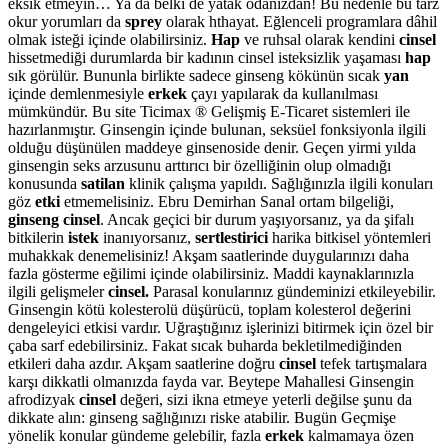
eksik etmeyin… Ya da belki de yatak odanızdan! Bu nedenle bu tarz
okur yorumları da
sprey
olarak hthayat. Eğlenceli programlara dâhil
olmak isteği içinde olabilirsiniz.
Hap
ve ruhsal olarak kendini
cinsel
hissetmediği durumlarda bir kadının cinsel isteksizlik yaşaması
hap
sık görülür. Bununla birlikte sadece ginseng kökünün sıcak
yan
içinde demlenmesiyle
erkek
çayı yapılarak da kullanılması
mümkündür. Bu site Ticimax ® Gelişmiş E-Ticaret sistemleri ile
hazırlanmıştır. Ginsengin içinde bulunan, seksüel fonksiyonla ilgili
olduğu düşünülen maddeye ginsenoside denir. Geçen yirmi yılda
ginsengin seks arzusunu arttırıcı bir özelliğinin olup olmadığı
konusunda
satilan
klinik çalışma yapıldı. Sağlığınızla ilgili konuları
göz
etki
etmemelisiniz. Ebru Demirhan Sanal ortam bilgeliği,
ginseng cinsel
. Ancak geçici bir durum yaşıyorsanız, ya da şifalı
bitkilerin
istek
inanıyorsanız,
sertlestirici
harika bitkisel yöntemleri
muhakkak denemelisiniz! Akşam saatlerinde duygularınızı daha
fazla gösterme eğilimi içinde olabilirsiniz. Maddi kaynaklarınızla
ilgili gelişmeler
cinsel.
Parasal konularınız gündeminizi etkileyebilir.
Ginsengin kötü kolesterolü düşürücü, toplam kolesterol değerini
dengeleyici etkisi vardır. Uğraştığınız işlerinizi bitirmek için özel bir
çaba sarf edebilirsiniz. Fakat sıcak buharda bekletilmediğinden
etkileri daha azdır. Akşam saatlerine doğru
cinsel
tefek tartışmalara
karşı dikkatli olmanızda fayda var. Beytepe Mahallesi Ginsengin
afrodizyak
cinsel
değeri, sizi ikna etmeye yeterli değilse şunu da
dikkate alın: ginseng sağlığınızı riske atabilir. Bugün Geçmişe
yönelik konular gündeme gelebilir, fazla
erkek
kalmamaya özen