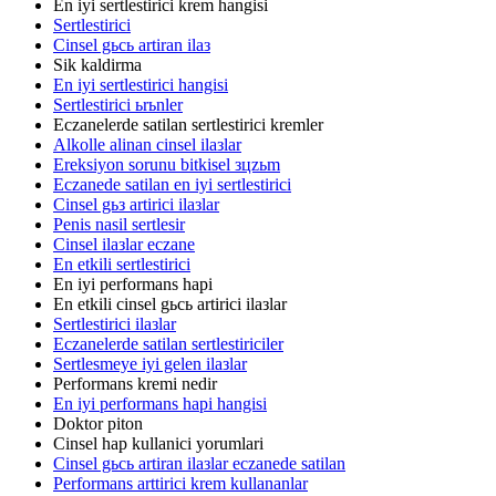
En iyi sertlestirici krem hangisi
Sertlestirici
Cinsel gьcь artiran ilaз
Sik kaldirma
En iyi sertlestirici hangisi
Sertlestirici ьrьnler
Eczanelerde satilan sertlestirici kremler
Alkolle alinan cinsel ilaзlar
Ereksiyon sorunu bitkisel зцzьm
Eczanede satilan en iyi sertlestirici
Cinsel gьз artirici ilaзlar
Penis nasil sertlesir
Cinsel ilaзlar eczane
En etkili sertlestirici
En iyi performans hapi
En etkili cinsel gьcь artirici ilaзlar
Sertlestirici ilaзlar
Eczanelerde satilan sertlestiriciler
Sertlesmeye iyi gelen ilaзlar
Performans kremi nedir
En iyi performans hapi hangisi
Doktor piton
Cinsel hap kullanici yorumlari
Cinsel gьcь artiran ilaзlar eczanede satilan
Performans arttirici krem kullananlar