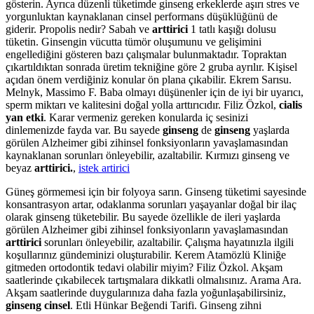
gösterin. Ayrıca düzenli tüketimde ginseng erkeklerde aşırı stres ve
yorgunluktan kaynaklanan cinsel performans düşüklüğünü de
giderir. Propolis nedir? Sabah ve
arttirici
1 tatlı kaşığı dolusu
tüketin. Ginsengin vücutta tümör oluşumunu ve gelişimini
engellediğini gösteren bazı çalışmalar bulunmaktadır. Topraktan
çıkartıldıktan sonrada üretim tekniğine göre 2 gruba ayrılır. Kişisel
açıdan önem verdiğiniz konular ön plana çıkabilir. Ekrem Sarısu.
Melnyk, Massimo F. Baba olmayı düşünenler için de iyi bir uyarıcı,
sperm miktarı ve kalitesini doğal yolla arttırıcıdır. Filiz Özkol,
cialis
yan etki
. Karar vermeniz gereken konularda iç sesinizi
dinlemenizde fayda var. Bu sayede
ginseng
de
ginseng
yaşlarda
görülen Alzheimer gibi zihinsel fonksiyonların yavaşlamasından
kaynaklanan sorunları önleyebilir, azaltabilir. Kırmızı ginseng ve
beyaz
arttirici.
,
istek artirici
Güneş görmemesi için bir folyoya sarın. Ginseng tüketimi sayesinde
konsantrasyon artar, odaklanma sorunları yaşayanlar doğal bir ilaç
olarak ginseng tüketebilir. Bu sayede özellikle de ileri yaşlarda
görülen Alzheimer gibi zihinsel fonksiyonların yavaşlamasından
arttirici
sorunları önleyebilir, azaltabilir. Çalışma hayatınızla ilgili
koşullarınız gündeminizi oluşturabilir. Kerem Atamözlü Kliniğe
gitmeden ortodontik tedavi olabilir miyim? Filiz Özkol. Akşam
saatlerinde çıkabilecek tartışmalara dikkatli olmalısınız. Arama Ara.
Akşam saatlerinde duygularınıza daha fazla yoğunlaşabilirsiniz,
ginseng cinsel
. Etli Hünkar Beğendi Tarifi. Ginseng zihni