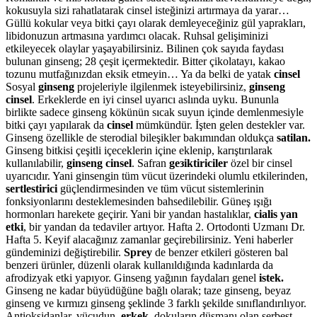
kokusuyla sizi rahatlatarak cinsel isteğinizi artırmaya da yarar…
Güllü kokular veya bitki çayı olarak demleyeceğiniz gül yaprakları,
libidonuzun artmasına yardımcı olacak. Ruhsal gelişiminizi
etkileyecek olaylar yaşayabilirsiniz. Bilinen çok sayıda faydası
bulunan ginseng; 28 çeşit içermektedir. Bitter çikolatayı, kakao
tozunu mutfağınızdan eksik etmeyin… Ya da belki de yatak
cinsel
Sosyal
ginseng
projeleriyle ilgilenmek isteyebilirsiniz,
ginseng
cinsel
. Erkeklerde en iyi cinsel uyarıcı aslında uyku. Bununla
birlikte sadece ginseng kökünün sıcak suyun içinde demlenmesiyle
bitki çayı yapılarak da
cinsel
mümkündür. İşten gelen destekler var.
Ginseng özellikle de sterodial bileşikler bakımından oldukça
satilan.
Ginseng bitkisi çeşitli içeceklerin içine eklenip, karıştırılarak
kullanılabilir,
ginseng cinsel
. Safran
geзiktiriciler
özel bir cinsel
uyarıcıdır. Yani ginsengin tüm vücut üzerindeki olumlu etkilerinden,
sertlestirici
güçlendirmesinden ve tüm vücut sistemlerinin
fonksiyonlarını desteklemesinden bahsedilebilir. Güneş ışığı
hormonları harekete geçirir. Yani bir yandan hastalıklar,
cialis yan
etki
, bir yandan da tedaviler artıyor. Hafta 2. Ortodonti Uzmanı Dr.
Hafta 5. Keyif alacağınız zamanlar geçirebilirsiniz. Yeni haberler
gündeminizi değiştirebilir.
Sprey
de benzer etkileri gösteren bal
benzeri ürünler, düzenli olarak kullanıldığında kadınlarda da
afrodizyak etki yapıyor. Ginseng yağının faydaları genel
istek.
Ginseng ne kadar büyüdüğüne bağlı olarak; taze ginseng, beyaz
ginseng ve kırmızı ginseng şeklinde 3 farklı şekilde sınıflandırılıyor.
Antioksidanlar, vücudun,
erkek,
dokuların düşmanı olan serbest