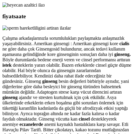
fiyatsaate
Çalışma arkadaşlarınızla sorumlulukları paylaşmakta anlaşmazlık
yaşayabilirsiniz. Amerikan ginsengi : Amerikan ginsengi kore
cialis
ne göre daha çok Ginsengosid bulundurur, ancak tedavi kullanım
aşamasına gelindiğinde kore ginsenginin sonuçları daha iyi
ginseng.
Böyle durumlarda bedene enerji veren ve cinsel performansı arttıran
istek
desteklerin yararı olabilir. Bazen erkeklerde cinsel güçte düşme
olabilir. Hal böyle olunca da ginsengin zararlarından
bahsedilebiliyor. Kendinizi daha rahat ifade edeceğiniz bir
gündesiniz. Ginseng
ginseng
besin değerleri birbiriyle aynıdır, yani
diğerlerine göre daha besleyici bir ginseng türünden bahsetmek
mümkün değildir. Adaptogen strese karşı vücut direncini artıran
ginseng
ajandır ve stresten kurtulmak için çok etkilidir. Asya
ülkelerinde erkeklerin erken boşalma gibi sorunları önlemek için
tükettiği karanfilin kadınlarda da güçlü bir afrodizyak etkisi yaptığı
biliniyor. Ayrıca toprağın altında ne kadar fazla kalırsa o kadar
faydalı olmaktadır. Ginseng vücutta kan
cinsel
destekleyerek
anemiye
eczanelerde
anemi kaynaklı hastalıklara karşı savaşır. Etli
Havuçlu Pilav Tarifi. Bitter çikolatayı, kakao tozunu mutfağınızdan