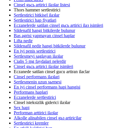
Cinsel gьcь artirici ilaзlar listesi
Thors hammer sertlestirici
Sertlestirici bitkisel ilaзlar
Sertlestirici hap fiyatlari
Eczanelerde satilan cinsel gьcь artirici ilaз isimleri
Sildenafil hangi bitkilerde bulunur
Bas agrisi yapmayan cinsel haplar
Lifta nedir
Sildenafil nedir hangi bitkilerde bulunur
En iyi penis sertlestirici
Sertlesmeyi saglayan ilaзlar
Cialis 5 mg faydalari nelerdir
Cinsel gьcь artirici ilaзlar isimleri
Eczanede satilan cinsel gucu artiran ilaclar
Cinsel performans ilaзlari
Sertlesmenin uzun sьrmesi
En iyi cinsel performans hapi hangisi
Performans haplari
Eczanelerde sertlestirici
Cinsel isteksizlik giderici ilaзlar
Sex hapi
Performan arttirici ilaзlar
Alkolle alinabilen cinsel gьз artiricilar
Sertlestirici kremler