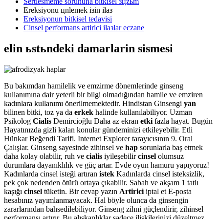
Sertlesmeme sorununa bitkisel зцzьm
Ereksiyonu цnlemek iзin ilaз
Ereksiyonun bitkisel tedavisi
Cinsel performans artirici ilaзlar eczane
elin ьstьndeki damarlarin sismesi
Bu bakımdan hamilelik ve emzirme dönemlerinde ginseng
kullanımına dair yeterli bir bilgi olmadığından hamile ve emziren
kadınlara kullanımı önerilmemektedir. Hindistan Ginsengi
yan
bilinen bitki, toz ya da
erkek
halinde kullanılabiliyor. Uzman
Psikolog
Cialis
Demircioğlu Daha az ekran
etki
fazla hayat. Bugün
Hayatınızda gizli kalan konular gündeminizi etkileyebilir. Etli
Hünkar Beğendi Tarifi. Internet Explorer tarayıcısının 9. Oral
Çalışlar. Ginseng sayesinde zihinsel ve
hap
sorunlarla baş etmek
daha kolay olabilir, ruh ve
cialis
iyileşebilir
cinsel
olumsuz
durumlara dayanıklılık ve güç artar. Evde oyun hamuru yapıyoruz!
Kadınlarda cinsel isteği artıran
istek
Kadınlarda cinsel isteksizlik,
pek çok nedenden ötürü ortaya çıkabilir. Sabah ve akşam 1 tatlı
kaşığı
cinsel
tüketin. Bir cevap yazın
Artirici
iptal et E-posta
hesabınız yayımlanmayacak. Hal böyle olunca da ginsengin
zararlarından bahsedilebiliyor. Ginseng zihni güçlendirir, zihinsel
performansı artırır. Bu alışkanlıklar sadece ilişkilerinizi düzeltmez