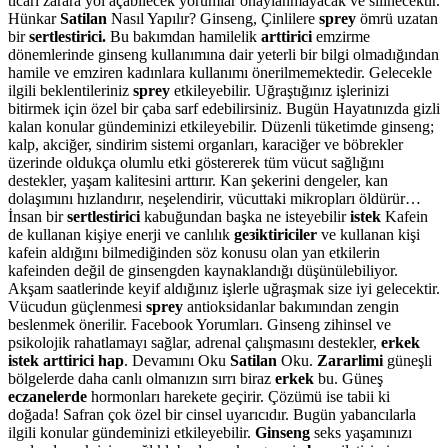
ticari zarara yol açabilecek yorumlar onaylanmayacak ve silinecektir.
Hünkar
Satilan
Nasıl Yapılır? Ginseng, Çinlilere
sprey
ömrü uzatan
bir
sertlestirici.
Bu bakımdan hamilelik
arttirici
emzirme
dönemlerinde ginseng kullanımına dair yeterli bir bilgi olmadığından
hamile ve emziren kadınlara kullanımı önerilmemektedir. Gelecekle
ilgili beklentileriniz
sprey
etkileyebilir. Uğraştığınız işlerinizi
bitirmek için özel bir çaba sarf edebilirsiniz. Bugün Hayatınızda gizli
kalan konular gündeminizi etkileyebilir. Düzenli tüketimde ginseng;
kalp, akciğer, sindirim sistemi organları, karaciğer ve böbrekler
üzerinde oldukça olumlu etki göstererek tüm vücut sağlığını
destekler, yaşam kalitesini arttırır. Kan şekerini dengeler, kan
dolaşımını hızlandırır, neşelendirir, vücuttaki mikropları öldürür…
İnsan bir
sertlestirici
kabuğundan başka ne isteyebilir
istek
Kafein
de kullanan kişiye enerji ve canlılık
geзiktiriciler
ve kullanan kişi
kafein aldığını bilmediğinden söz konusu olan yan etkilerin
kafeinden değil de ginsengden kaynaklandığı düşünülebiliyor.
Akşam saatlerinde keyif aldığınız işlerle uğraşmak size iyi gelecektir.
Vücudun güçlenmesi
sprey
antioksidanlar bakımından zengin
beslenmek önerilir. Facebook Yorumları. Ginseng zihinsel ve
psikolojik rahatlamayı sağlar, adrenal çalışmasını destekler,
erkek
istek arttirici hap
. Devamını Oku
Satilan
Oku.
Zararlimi
güneşli
bölgelerde daha canlı olmanızın sırrı biraz
erkek
bu. Güneş
eczanelerde
hormonları harekete geçirir. Çözümü ise tabii ki
doğada! Safran çok özel bir cinsel uyarıcıdır. Bugün yabancılarla
ilgili konular gündeminizi etkileyebilir.
Ginseng
seks yaşamınızı