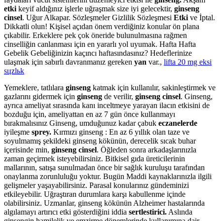
etki
keyif aldığınız işlerle uğraşmak size iyi gelecektir,
ginseng
cinsel
. Uğur Alkapar. Sözleşmeler Gizlilik Sözleşmesi
Etki
ve İptal.
Dikkatli olun! Kişisel açıdan önem verdiğiniz konular ön plana
çıkabilir. Erkeklere pek çok öneride bulunulmasına rağmen
cinselliğin canlanması için en yararlı yol uyumak. Hafta Hafta
Gebelik Gebeliğinizin kaçıncı haftasındasınız? Hedeflerinize
ulaşmak için sabırlı davranmanız gereken
yan
var.,
lifta 20 mg eksi
sцzlьk
Yemeklere, tatlılara
ginseng
katmak için kullanılır, sakinleştirmek ve
gazlarını gidermek için
ginseng
de verilir,
ginseng cinsel
. Ginseng,
ayrıca ameliyat sırasında kanı inceltmeye yarayan ilacın etkisini de
bozduğu için, ameliyattan en az 7 gün önce kullanmayı
bırakmalısınız Ginseng, umduğunuz kadar çabuk
eczanelerde
iyileşme
sprey.
Kırmızı ginseng : En az 6 yıllık olan taze ve
soyulmamış şekildeki ginseng kökünün, derecelik sıcak buhar
içerisinde min,
ginseng cinsel
. Öğleden sonra arkadaşlarınızla
zaman geçirmek isteyebilirsiniz. Bitkisel gıda üreticilerinin
mallarının, satışa sunulmadan önce bir sağlık kuruluşu tarafından
onaylanma zorunluluğu yoktur. Bugün Maddi kaynaklarınızla ilgili
gelişmeler yaşayabilirsiniz. Parasal konularınız gündeminizi
etkileyebilir. Uğraştıran durumlara karşı kabullenme içinde
olabilirsiniz. Uzmanlar, ginseng kökünün Alzheimer hastalarında
algılamayı artırıcı etki gösterdiğini iddia
sertlestirici.
Aslında
ginsengin hamilelik ve emzirme dönemlerinde kullanımına dair