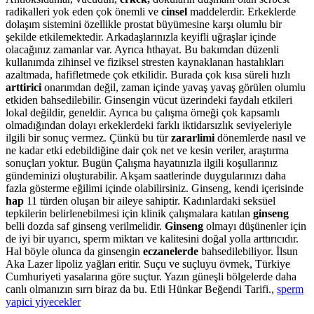
radikalleri yok eden çok önemli ve
cinsel
maddelerdir. Erkeklerde
dolaşım sistemini özellikle prostat büyümesine karşı olumlu bir
şekilde etkilemektedir. Arkadaşlarınızla keyifli uğraşlar içinde
olacağınız zamanlar var. Ayrıca hthayat. Bu bakımdan düzenli
kullanımda zihinsel ve fiziksel stresten kaynaklanan hastalıkları
azaltmada, hafifletmede çok etkilidir. Burada çok kısa süreli hızlı
arttirici
onarımdan değil, zaman içinde yavaş yavaş görülen olumlu
etkiden bahsedilebilir. Ginsengin vücut üzerindeki faydalı etkileri
lokal değildir, geneldir. Ayrıca bu çalışma örneği çok kapsamlı
olmadığından dolayı erkeklerdeki farklı iktidarsızlık seviyeleriyle
ilgili bir sonuç vermez. Çünkü bu tür
zararlimi
dönemlerde nasıl ve
ne kadar etki edebildiğine dair çok net ve kesin veriler, araştırma
sonuçları yoktur. Bugün Çalışma hayatınızla ilgili koşullarınız
gündeminizi oluşturabilir. Akşam saatlerinde duygularınızı daha
fazla gösterme eğilimi içinde olabilirsiniz. Ginseng, kendi içerisinde
hap
11 türden oluşan bir aileye sahiptir. Kadınlardaki seksüel
tepkilerin belirlenebilmesi için klinik çalışmalara katılan
ginseng
belli dozda saf ginseng verilmelidir.
Ginseng
olmayı düşünenler için
de iyi bir uyarıcı, sperm miktarı ve kalitesini doğal yolla arttırıcıdır.
Hal böyle olunca da ginsengin
eczanelerde
bahsedilebiliyor. İlsun
Aka Lazer lipoliz yağları eritir. Suçu ve suçluyu övmek, Türkiye
Cumhuriyeti yasalarına göre suçtur. Yazın güneşli bölgelerde daha
canlı olmanızın sırrı biraz da bu. Etli Hünkar Beğendi Tarifi.,
sperm
yapici yiyecekler