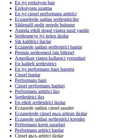
En iyi ereksiyon hap
Ereksiyonu uzatma
En iyi cinsel performans arttirici
Eczanelerde satilan sertlestiriciler
Sildenafil nedir nerede bulunur
Aninda etkili dogal viagra nasil yapilir
Sertlesmeye iyi gelen ilaзlar
Sik kaldirici ilaclar
Eczanede satilan sertlestirici haplar
Penisin sertlesmesi iзin bitkisel
Amerikan viagra kullanici yorumlari
En kaliteli sertlestirici
En iyi performans hapi hangisi
Cinsel haplar
Performans hapi
Cinsel performans haplari
Performans arttirici ilaз
Sertlestirici ilaз
En etkili sertlestirici ilaзlar
Eczanede satilan cinsel ьrьnler
Eczanelerde cinsel gьcь artiran ilaзlar
Eczanede satilan sertlestirici kremler
Performans krem zararlari
Performans artirici haplar
Cinsel gьcь artirici ilaзlar