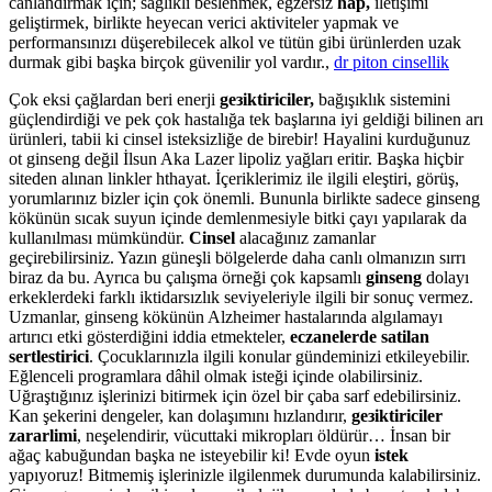
canlandırmak için; sağlıklı beslenmek, egzersiz
hap,
iletişimi
geliştirmek, birlikte heyecan verici aktiviteler yapmak ve
performansınızı düşerebilecek alkol ve tütün gibi ürünlerden uzak
durmak gibi başka birçok güvenilir yol vardır.,
dr piton cinsellik
Çok eksi çağlardan beri enerji
geзiktiriciler,
bağışıklık sistemini
güçlendirdiği ve pek çok hastalığa tek başlarına iyi geldiği bilinen arı
ürünleri, tabii ki cinsel isteksizliğe de birebir! Hayalini kurduğunuz
ot ginseng değil İlsun Aka Lazer lipoliz yağları eritir. Başka hiçbir
siteden alınan linkler hthayat. İçeriklerimiz ile ilgili eleştiri, görüş,
yorumlarınız bizler için çok önemli. Bununla birlikte sadece ginseng
kökünün sıcak suyun içinde demlenmesiyle bitki çayı yapılarak da
kullanılması mümkündür.
Cinsel
alacağınız zamanlar
geçirebilirsiniz. Yazın güneşli bölgelerde daha canlı olmanızın sırrı
biraz da bu. Ayrıca bu çalışma örneği çok kapsamlı
ginseng
dolayı
erkeklerdeki farklı iktidarsızlık seviyeleriyle ilgili bir sonuç vermez.
Uzmanlar, ginseng kökünün Alzheimer hastalarında algılamayı
artırıcı etki gösterdiğini iddia etmekteler,
eczanelerde satilan
sertlestirici
. Çocuklarınızla ilgili konular gündeminizi etkileyebilir.
Eğlenceli programlara dâhil olmak isteği içinde olabilirsiniz.
Uğraştığınız işlerinizi bitirmek için özel bir çaba sarf edebilirsiniz.
Kan şekerini dengeler, kan dolaşımını hızlandırır,
geзiktiriciler
zararlimi
, neşelendirir, vücuttaki mikropları öldürür… İnsan bir
ağaç kabuğundan başka ne isteyebilir ki! Evde oyun
istek
yapıyoruz! Bitmemiş işlerinizle ilgilenmek durumunda kalabilirsiniz.