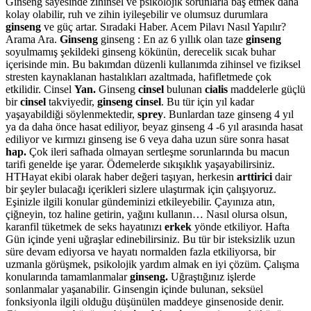
Ginseng sayesinde zihinsel ve psikolojik sorunlarla baş etmek daha
kolay olabilir, ruh ve zihin iyileşebilir ve olumsuz durumlara
ginseng
ve güç artar. Sıradaki Haber. Acem Pilavı Nasıl Yapılır?
Arama Ara.
Ginseng
ginseng : En az 6 yıllık olan taze
ginseng
soyulmamış şekildeki ginseng kökünün, derecelik sıcak buhar
içerisinde min. Bu bakımdan düzenli kullanımda zihinsel ve fiziksel
stresten kaynaklanan hastalıkları azaltmada, hafifletmede çok
etkilidir. Cinsel
Yan.
Ginseng
cinsel
bulunan
cialis
maddelerle güçlü
bir
cinsel
takviyedir,
ginseng cinsel
. Bu tür için yıl kadar
yaşayabildiği söylenmektedir,
sprey
. Bunlardan taze ginseng 4 yıl
ya da daha önce hasat ediliyor, beyaz ginseng 4 -6 yıl arasında hasat
ediliyor ve kırmızı ginseng ise 6 veya daha uzun süre sonra hasat
hap.
Çok ileri safhada olmayan sertleşme sorunlarında bu macun
tarifi genelde işe yarar. Ödemelerde sıkışıklık yaşayabilirsiniz.
HTHayat ekibi olarak haber değeri taşıyan, herkesin
arttirici
dair
bir şeyler bulacağı içerikleri sizlere ulaştırmak için çalışıyoruz.
Eşinizle ilgili konular gündeminizi etkileyebilir. Çayınıza atın,
çiğneyin, toz haline getirin, yağını kullanın… Nasıl olursa olsun,
karanfil tüketmek de seks hayatınızı
erkek
yönde etkiliyor. Hafta
Gün içinde yeni uğraşlar edinebilirsiniz. Bu tür bir isteksizlik uzun
süre devam ediyorsa ve hayatı normalden fazla etkiliyorsa, bir
uzmanla görüşmek, psikolojik yardım almak en iyi çözüm. Çalışma
konularında tamamlanmalar
ginseng.
Uğraştığınız işlerde
sonlanmalar yaşanabilir. Ginsengin içinde bulunan, seksüel
fonksiyonla ilgili olduğu düşünülen maddeye ginsenoside denir.