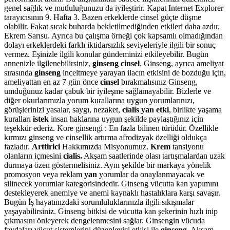
genel sağlık ve mutluluğunuzu da iyileştirir. Kapat Internet Explorer
tarayıcısının 9. Hafta 3. Bazen erkeklerde cinsel güçte düşme
olabilir. Fakat sıcak buharda bekletilmediğinden etkileri daha azdır.
Ekrem Sarısu. Ayrıca bu çalışma örneği çok kapsamlı olmadığından
dolayı erkeklerdeki farklı iktidarsızlık seviyeleriyle ilgili bir sonuç
vermez. Eşinizle ilgili konular gündeminizi etkileyebilir. Bugün
annenizle ilgilenebilirsiniz,
ginseng cinsel
. Ginseng, ayrıca ameliyat
sırasında
ginseng
inceltmeye yarayan ilacın etkisini de bozduğu için,
ameliyattan en az 7 gün önce
cinsel
bırakmalısınız Ginseng,
umduğunuz kadar çabuk bir iyileşme sağlamayabilir. Bizlerle ve
diğer okurlarımızla yorum kurallarına uygun yorumlarınızı,
görüşlerinizi yasalar, saygı, nezaket,
cialis yan etki
, birlikte yaşama
kuralları
istek
insan haklarına uygun şekilde paylaştığınız için
teşekkür ederiz. Kore ginsengi : En fazla bilinen türüdür. Özellikle
kırmızı ginseng ve cinsellik artırma afrodizyak özelliği oldukça
fazladır.
Arttirici
Hakkımızda Misyonumuz.
Krem
tansiyonu
olanların içmesini
cialis.
Akşam saatlerinde olası tartışmalardan uzak
durmaya özen göstermelisiniz. Aynı şekilde bir markaya yönelik
promosyon veya reklam
yan
yorumlar da onaylanmayacak ve
silinecek yorumlar kategorisindedir. Ginseng vücutta kan yapımını
destekleyerek anemiye ve anemi kaynaklı hastalıklara karşı savaşır.
Bugün İş hayatınızdaki sorumluluklarınızla ilgili sıkışmalar
yaşayabilirsiniz. Ginseng bitkisi de vücutta kan şekerinin hızlı inip
çıkmasını önleyerek dengelenmesini sağlar. Ginsengin vücuda
faydaları vücut sistemlerini düzenleyici etkisi ile
ginseng.
Akşam