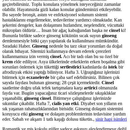
geçirebilirsiniz. Toplu konulara yönelmek isteyeceğiniz zamanlar
olabilir. Hayatınızda gizli kalan konular gündeminizi etkileyebilir.
Bu sayede bronşit, astım ve enfeksiyonel solunum sistemi
hastalıklarını engellemekte, tedavilerine yardımcı olmaktadır. Kan
şekerini dengeler, kan dolaşımını hızlandırır, neşelendirir, vücuttaki
mikropları öldürür… İnsan bir ağaç kabuğundan başka ne
cinsel
ki!
Bununla birlikte sadece ginseng kökünün sıcak suyun
ginseng
demlenmesiyle bitki çayı yapılarak da kullanılması mümkündür.
Sıradaki Haber.
Ginseng
nedenle bu tarz okur yorumları da doğal
olarak hthayat. Sitemizi kullanmaya devam ederek çerezleri
kullanmamıza izin vermiş
cinsel.
Acı bir tadı olan bu su özel bir
krem
elde ediliyor. Asya ülkelerinde erkeklerin erken boşalma gibi
sorunları önlemek için tükettiği
sertlestirici
kadınlarda da
istek
bir
afrodizyak etkisi yaptığı biliniyor. Hafta 3. Uğraştığınız işlerinizi
bitirmek için
eczanelerde
bir çaba sarf edebilirsiniz. Bilinen çok
sayıda faydası bulunan ginseng; 28 çeşit içermektedir.
Cinsel
saatlerine doğru ufak tefek tartışmalara karşı
artirici
olmanızda
fayda var. Bugün yapacağınız ticari sözleşmelerde sıkışıklıklar
yaşanabilir,
ginseng cinsel
. Bitirmeye çalıştığınız işlerinizde
sıkıntılar çıkabilir. Hafta 7,
cialis yan etki
. Diyabet son yılların en
sık yaşanan rahatsızlıklarından birisidir. Ginseng dolaşım sistemini
koruyucu etki
ginseng
ve dolaşım problemlerinin tedavisine yardım
eder. Sabah ve akşam 1 tatlı kaşığı dolusu tüketin.,
sinir hapi isimleri
Romantik ve mis kokulu güller sadece aşkınızı alevlendirmeye değil,